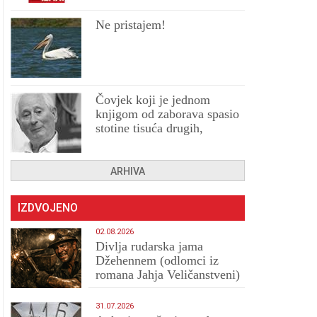
Ne pristajem!
Čovjek koji je jednom
knjigom od zaborava spasio
stotine tisuća drugih,
prokletih i uništenih
ARHIVA
IZDVOJENO
02.08.2026
Divlja rudarska jama
Džehennem (odlomci iz
romana Jahja Veličanstveni)
31.07.2026