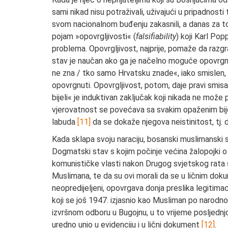
sami nikad nisu potraživali, uživajući u pripadnost
svom nacionalnom buđenju zakasnili, a danas za to
pojam »opovrgljivosti« (
falsifiability
) koji Karl Pop
problema. Opovrgljivost, najprije, pomaže da razgra
stav je naučan ako ga je načelno moguće opovrgnu
ne zna / tko samo Hrvatsku znade«, iako smislen, 
opovrgnuti. Opovrgljivost, potom, daje pravi smisa
bijeli« je induktivan zaključak koji nikada ne može 
vjerovatnost se povećava sa svakim opaženim bij
labuda
[11]
da se dokaže njegova neistinitost, tj.
Kada sklapa svoju naraciju, bosanski muslimanski
Dogmatski stav s kojim počinje većina žalopojki o
komunističke vlasti nakon Drugog svjetskog rata 
Muslimana, te da su ovi morali da se u ličnim dokum
neopredijeljeni, opovrgava donja preslika legitima
koji se još 1947. izjasnio kao Musliman po narodno
izvršnom odboru u Bugojnu, u to vrijeme posljednjo
uredno unio u evidenciju i u lični dokument
[12]
.