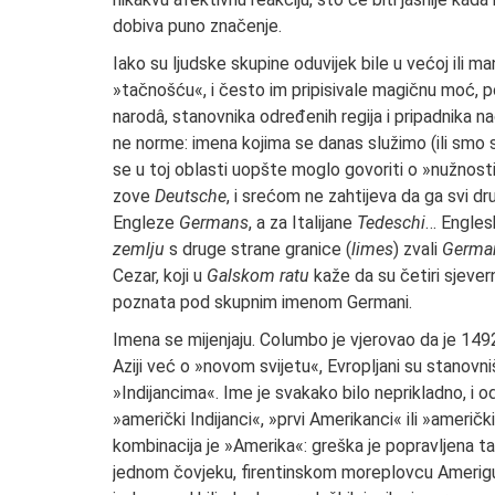
dobiva puno značenje.
Iako su ljudske skupine oduvijek bile u većoj ili ma
»tačnošću«, i često im pripisivale magičnu moć, 
narodâ, stanovnika određenih regija i pripadnika na
ne norme: imena kojima se danas služimo (ili smo s
se u toj oblasti uopšte moglo govoriti o »nužnosti«
zove
Deutsche
, i srećom ne zahtijeva da ga svi d
Engleze
Germans
, a za Italijane
Tedeschi
… Englesk
zemlju
s druge strane granice (
limes
) zvali
Germa
Cezar, koji u
Galskom ratu
kaže da su četiri sjeve
poznata pod skupnim imenom Germani.
Imena se mijenjaju. Columbo je vjerovao da je 1492.
Aziji već o »novom svijetu«, Evropljani su stanovn
»Indijancima«. Ime je svakako bilo neprikladno, i 
»američki Indijanci«, »prvi Amerikanci« ili »američ
kombinacija je »Amerika«: greška je popravljena t
jednom čovjeku, firentinskom moreplovcu Amerigu V