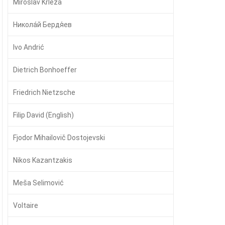
Miroslav Krleža
Никола́й Бердя́ев
Ivo Andrić
Dietrich Bonhoeffer
Friedrich Nietzsche
Filip David (English)
Fjodor Mihailovič Dostojevski
Nikos Kazantzakis
Meša Selimović
Voltaire