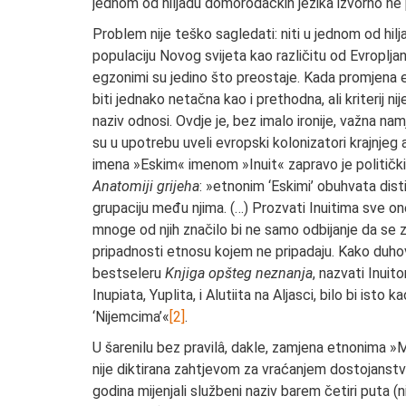
jednom od hiljadu domorodačkih jezika izvorno ne po
Problem nije teško sagledati: niti u jednom od hil
populaciju Novog svijeta kao različitu od Evropljana
egzonimi su jedino što preostaje. Kada promjena 
biti jednako netačna kao i prethodna, ali kriterij n
naziv odnosi. Ovdje je, bez imalo ironije, važna na
su u upotrebu uveli evropski kolonizatori krajnje
imena »Eskim« imenom »Inuit« zapravo je politički
Anatomiji grijeha
: »etnonim ‘Eskimi’ obuhvata dis
grupaciju među njima. (…) Prozvati Inuitima sve one
mnoge od njih značilo bi ne samo odbijanje da se 
pripadnosti etnosu kojem ne pripadaju. Kako duho
bestseleru
Knjiga opšteg neznanja
, nazvati Inuito
Inupiata, Yuplita, i Alutiita na Aljasci, bilo bi isto 
‘Nijemcima’«
[2]
.
U šarenilu bez pravilâ, dakle, zamjena etnonima »
nije diktirana zahtjevom za vraćanjem dostojanstva
godina mijenjali službeni naziv barem četiri puta 