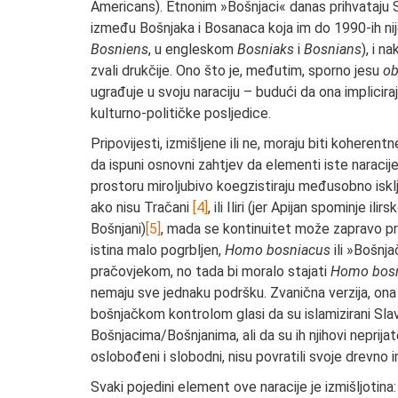
Americans). Etnonim »Bošnjaci« danas prihvataju Srb
između Bošnjaka i Bosanaca koja im do 1990-ih ni
Bosniens
, u engleskom
Bosniaks
i
Bosnians
), i n
zvali drukčije. Ono što je, međutim, sporno jesu
ob
ugrađuje u svoju naraciju – budući da ona implicir
kulturno-političke posljedice.
Pripovijesti, izmišljene ili ne, moraju biti koheren
da ispuni osnovni zahtjev da elementi iste naraci
prostoru miroljubivo koegzistiraju međusobno isklj
ako nisu Tračani
[4]
, ili Iliri (jer Apijan spominje il
Bošnjani)
[5]
, mada se kontinuitet može zapravo pr
istina malo pogrbljen,
Homo bosniacus
ili »Bošnja
pračovjekom, no tada bi moralo stajati
Homo bos
nemaju sve jednaku podršku. Zvanična verzija, ona 
bošnjačkom kontrolom glasi da su islamizirani Sl
Bošnjacima/Bošnjanima, ali da su ih njihovi neprij
oslobođeni i slobodni, nisu povratili svoje drev
Svaki pojedini element ove naracije je izmišljotin