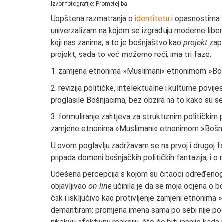
Izvor fotografije: Prometej.ba
Uopštena razmatranja o
identitetu
i opasnostima 
univerzalizam na kojem se izgrađuju moderne lib
koji nas zanima, a to je bošnjaštvo kao
projekt
zapo
projekt, sada to već možemo reći, ima tri faze:
1. zamjena etnonima »Muslimani« etnonimom »Boš
2. revizija političke, intelektualne i kulturne povi
proglasile Bošnjacima, bez obzira na to kako su se 
3. formuliranje zahtjeva za strukturnim političkim 
zamjene etnonima »Muslimani« etnonimom »Bošnj
U ovom poglavlju zadržavam se na prvoj i drugoj faz
pripada domeni bošnjačkih političkih fantazija, i o 
Udešena percepcija s kojom su čitaoci određenog p
objavljivao
on-line
učinila je da se moja ocjena o
čak i isključivo kao protivljenje zamjeni etnonim
demantiram: promjena imena sama po sebi nije po
nikakvu afektivnu reakciju, što će biti jasnije kada