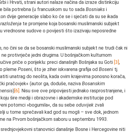
i i Hrvati, strani autori nalaze načina da izraze distinkciju
je bila potrebna (u francuskom su to sada
Bosniaks
i
akon dvije generacije slabo ko će se i sjećati da su se ikada
razloženja
te promjene koja bosanski muslimanski subjekt
aju vrednosne sudove o povijesti što izazivaju neposredne
tne, no čini se da se bosanski muslimanski subjekt ne trudi čak ni
je ne protivrječe jedni drugima. U bošnjačkom kulturnom
učive priče o porijeklu: preci današnjih Bošnjaka su Goti
[3]
,
irsko pleme
Poseni
, što je ziher iskvarena grafija od
Boseni
tj.
atiti unatrag do neolita, kada ovim krajevima ponosno korača,
čki pračovjek« (autor ga, doduše, naziva
Bosanskim
nensis
)
[6]
. Nisu sve ove pripovijesti jednako rasprostranjene, i
koju šire mediji i obrazovne i akademske institucije pod
aveni potomci »bogumila«, da su sebe
oduvijek
zvali
atelji u tome sprečavali kad god su mogli – sve dok, jednom
no ime na Prvom bošnjačkom saboru u septembru 1993.
a: srednjovjekovni stanovnici današnje Bosne i Hercegovine niti