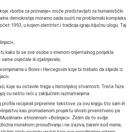
koje »borba za priznanje« može predstavljati za humanistički
eralne demokratije moramo sada suziti na problemski kompleks
čet 1993, u kojem identitet i tradicija igraju ključnu ulogu. Taj
njaci«;
jesti, kako bi se sve osobe s imenom orijentalnog porijekla
same osjećale ili izjašnjavale;
promjenama u Bosni i Hercegovini koje bi trebalo da slijede iz
aci«.
i, koje su ostavile traga u historijskoj stvarnosti. Treća faza
njoj ću nešto reći u zaključnim razmatranjima.
rofila recipirali pripremne tekstove za ovu knjigu što sam ih
 bošnjaštvu kao promašenom projektu shvati prvenstveno pa
a »Muslimani« etnonimom »Bošnjaci«. Želim da to ovdje
dložna moralnom prosuđivanju i ne izaziva, barem kod mene,
 izložim cijelu poziciju unutar koje ovo pojedinačno pitanje