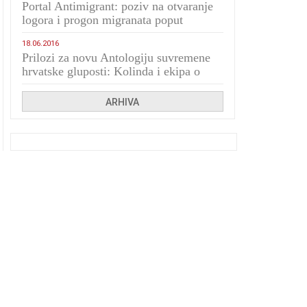
Portal Antimigrant: poziv na otvaranje
logora i progon migranata poput
bijesnih kerova
18.06.2016
Prilozi za novu Antologiju suvremene
hrvatske gluposti: Kolinda i ekipa o
navijačkim huliganima
ARHIVA