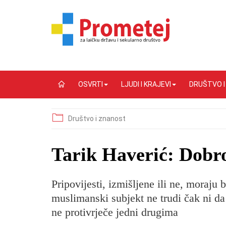
OSVRTI
LJUDI I KRAJEVI
DRUŠTVO 
Društvo i znanost
Tarik Haverić: Dobr
Pripovijesti, izmišljene ili ne, moraju 
muslimanski subjekt ne trudi čak ni da
ne protivrječe jedni drugima