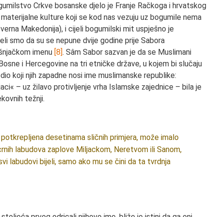
gumilstvo Crkve bosanske djelo je Franje Račkoga i hrvatskog
 materijalne kulture koji se kod nas vezuju uz bogumile nema
verna Makedonija), i cijeli bogumilski mit uspješno je
idjeli smo da su se nepune dvije godine prije Sabora
bošnjačkom imenu
[8]
. Sâm Sabor sazvan je da se Muslimani
osne i Hercegovine na tri etničke države, u kojem bi slučaju
 dio koji njih zapadne nosi ime muslimanske republike:
i« – uz žilavo protivljenje vrha Islamske zajednice – bila je
ekovnih težnji.
, potkrepljena desetinama sličnih primjera, može imalo
 crnih labudova zaplove Miljackom, Neretvom ili Sanom,
vi labudovi bijeli, samo ako mu se čini da ta tvrdnja
stoljeća prvog odricali njihovo ime, bliže je istini da ga oni