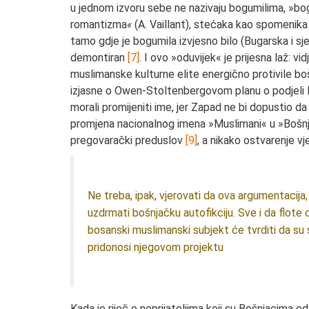
u jednom izvoru sebe ne nazivaju bogumilima, »bo
romantizma
«
(A. Vaillant), stećaka kao spomenika
tamo gdje je bogumila izvjesno bilo (Bugarska i sje
demontiran
[7]
. I ovo »oduvijek« je prijesna laž: v
muslimanske kulturne elite energično protivile 
izjasne o Owen-Stoltenbergovom planu o podjeli B
morali promijeniti ime, jer Zapad ne bi dopustio da
promjena nacionalnog imena »Muslimani« u »Bošnjac
pregovarački preduslov
[9]
, a nikako ostvarenje vj
Ne treba, ipak, vjerovati da ova argumentacija
uzdrmati bošnjačku autofikciju. Sve i da flote
bosanski muslimanski subjekt će tvrditi da su s
pridonosi njegovom projektu
Kada je riječ o neprijateljima koji su Bošnjacima od 