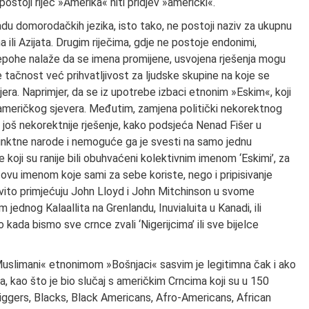
stoji riječ »Amerika« niti pridjev »američki«.
jadu domorodačkih jezika, isto tako, ne postoji naziv za ukupnu
 ili Azijata. Drugim riječima, gdje ne postoje endonimi,
epohe nalaže da se imena promijene, usvojena rješenja mogu
ije tačnost već prihvatljivost za ljudske skupine na koje se
mjera. Naprimjer, da se iz upotrebe izbaci etnonim »Eskim«, koji
g američkog sjevera. Međutim, zamjena politički nekorektnog
 još nekorektnije rješenje, kako podsjeća Nenad Fišer u
tinktne narode i nemoguće ga je svesti na samo jednu
 koji su ranije bili obuhvaćeni kolektivnim imenom ‘Eskimi’, za
zovu imenom koje sami za sebe koriste, nego i pripisivanje
vito primjećuju John Lloyd i John Mitchinson u svome
m jednog Kalaallita na Grenlandu, Inuvialuita u Kanadi, ili
kao kada bismo sve crnce zvali ‘Nigerijcima’ ili sve bijelce
Muslimani« etnonimom »Bošnjaci« sasvim je legitimna čak i ako
, kao što je bio slučaj s američkim Crncima koji su u 150
(niggers, Blacks, Black Americans, Afro-Americans, African