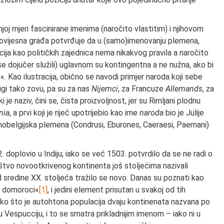
njoj mjeri fascinirane imenima (naročito vlastitim) i njihovom
povijesna građa potvrđuje da u (samo)imenovanju plemena,
cija kao političkih zajednica nema nikakvog pravila a naročito
e dojučer služili) uglavnom su kontingentna a ne nužna, ako bi
. Kao ilustracija, obično se navodi primjer naroda koji sebe
rugi tako zovu, pa su za nas
Nijemci
, za Francuze
Allemands
, za
i je naziv, čini se, čista proizvoljnost, jer su Rimljani plodnu
nia
, a prvi koji je riječ upotrijebio kao ime
naroda
bio je Julije
rnobelgijska plemena (Condrusi, Eburones, Caeraesi, Paemani)
 doplovio u Indiju; iako se već 1503. potvrdilo da se ne radi o
ištvo novootkrivenog kontinenta još stoljećima nazivali
od sredine XX. stoljeća tražilo se novo. Danas su poznati kao
ki domoroci«
[1]
, i jedini element prisutan u svakoj od tih
ako što je autohtona populacija dvaju kontinenata nazvana po
espucciju, i to se smatra prikladnijim imenom – iako ni u