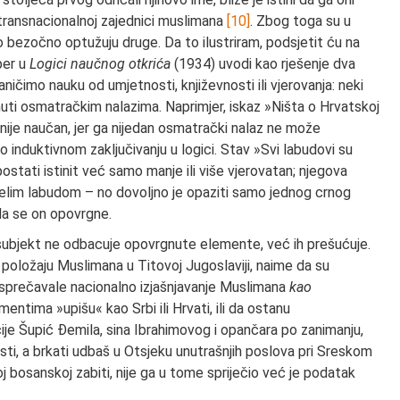
i transnacionalnoj zajednici muslimana
[10]
. Zbog toga su u
 bezočno optužuju druge. Da to ilustriram, podsjetit ću na
per u
Logici naučnog otkrića
(1934) uvodi kao rješenje dva
ničimo nauku od umjetnosti, književnosti ili vjerovanja: neki
ti osmatračkim nalazima. Naprimjer, iskaz »Ništa o Hrvatskoj
nije naučan, jer ga nijedan osmatrački nalaz ne može
o induktivnom zaključivanju u logici. Stav »Svi labudovi su
postati istinit već samo manje ili više vjerovatan; njegova
elim labudom – no dovoljno je opaziti samo jednog crnog
 da se on opovrgne.
 subjekt ne odbacuje opovrgnute elemente, već ih prešućuje.
 položaju Muslimana u Titovoj Jugoslaviji, naime da su
sprečavale nacionalno izjašnjavanje Muslimana
kao
entima »upišu« kao Srbi ili Hrvati, ili da ostanu
cije Šupić Đemila, sina Ibrahimovog i opančara po zanimanju,
sti, a brkati udbaš u Otsjeku unutrašnjih poslova pri Sreskom
j bosanskoj zabiti, nije ga u tome spriječio već je podatak