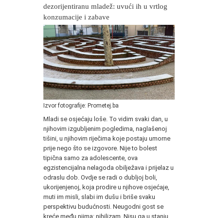
dezorijentiranu mladež: uvući ih u vrtlog
konzumacije i zabave
Izvor fotografije: Prometej.ba
Mladi se osjećaju loše. To vidim svaki dan, u
njihovim izgubljenim pogledima, naglašenoj
tišini, u njihovim riječima koje postaju umorne
prije nego što se izgovore. Nije to bolest
tipična samo za adolescente, ova
egzistencijalna nelagoda obilježava i prijelaz u
odraslu dob. Ovdje se radi o dubljoj boli,
ukorijenjenoj, koja prodire u njihove osjećaje,
muti im misli, slabi im dušu i briše svaku
perspektivu budućnosti. Neugodni gost se
kreće među njima: nihilizam. Nisu ga u stanju