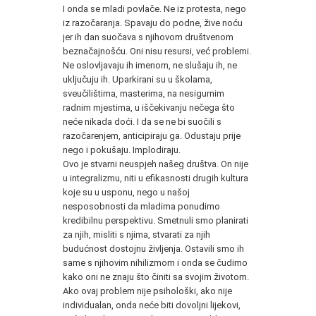
I onda se mladi povlače. Ne iz protesta, nego
iz razočaranja. Spavaju do podne, žive noću
jer ih dan suočava s njihovom društvenom
beznačajnošću. Oni nisu resursi, već problemi.
Ne oslovljavaju ih imenom, ne slušaju ih, ne
uključuju ih. Uparkirani su u školama,
sveučilištima, masterima, na nesigurnim
radnim mjestima, u iščekivanju nečega što
neće nikada doći. I da se ne bi suočili s
razočarenjem, anticipiraju ga. Odustaju prije
nego i pokušaju. Implodiraju.
Ovo je stvarni neuspjeh našeg društva. On nije
u integralizmu, niti u efikasnosti drugih kultura
koje su u usponu, nego u našoj
nesposobnosti da mladima ponudimo
kredibilnu perspektivu. Smetnuli smo planirati
za njih, misliti s njima, stvarati za njih
budućnost dostojnu življenja. Ostavili smo ih
same s njihovim nihilizmom i onda se čudimo
kako oni ne znaju što činiti sa svojim životom.
Ako ovaj problem nije psihološki, ako nije
individualan, onda neće biti dovoljni lijekovi,