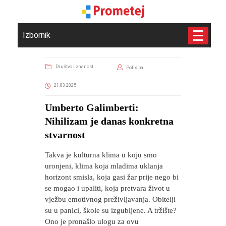
Izbornik
Društvo i znanost
Polis.ba
21.03.2025
Umberto Galimberti:
Nihilizam je danas konkretna
stvarnost
Takva je kulturna klima u koju smo
uronjeni, klima koja mladima uklanja
horizont smisla, koja gasi žar prije nego bi
se mogao i upaliti, koja pretvara život u
vježbu emotivnog preživljavanja. Obitelji
su u panici, škole su izgubljene. A tržište?
Ono je pronašlo ulogu za ovu