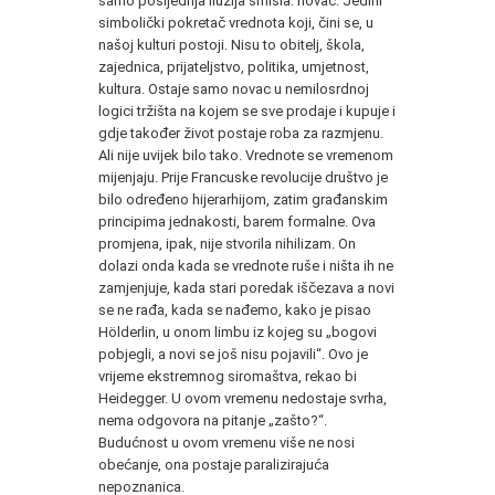
samo posljednja iluzija smisla: novac. Jedini
simbolički pokretač vrednota koji, čini se, u
našoj kulturi postoji. Nisu to obitelj, škola,
zajednica, prijateljstvo, politika, umjetnost,
kultura. Ostaje samo novac u nemilosrdnoj
logici tržišta na kojem se sve prodaje i kupuje i
gdje također život postaje roba za razmjenu.
Ali nije uvijek bilo tako. Vrednote se vremenom
mijenjaju. Prije Francuske revolucije društvo je
bilo određeno hijerarhijom, zatim građanskim
principima jednakosti, barem formalne. Ova
promjena, ipak, nije stvorila nihilizam. On
dolazi onda kada se vrednote ruše i ništa ih ne
zamjenjuje, kada stari poredak iščezava a novi
se ne rađa, kada se nađemo, kako je pisao
Hölderlin, u onom limbu iz kojeg su „bogovi
pobjegli, a novi se još nisu pojavili“. Ovo je
vrijeme ekstremnog siromaštva, rekao bi
Heidegger. U ovom vremenu nedostaje svrha,
nema odgovora na pitanje „zašto?“.
Budućnost u ovom vremenu više ne nosi
obećanje, ona postaje paralizirajuća
nepoznanica.