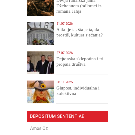
Divlja rudarska jama
Džehennem (odlomci iz
romana Jahja
Veličanstveni)
31.07.2026
A tko je ta, šta je ta, da
prostiš, kultura sjećanja?
27.07.2026
Dejtonska sklepotina i tri
propala društva
08.11.2025
Glupost, individualna i
kolektivna
DEPOSITUM SENTENTIAE
Amos Oz