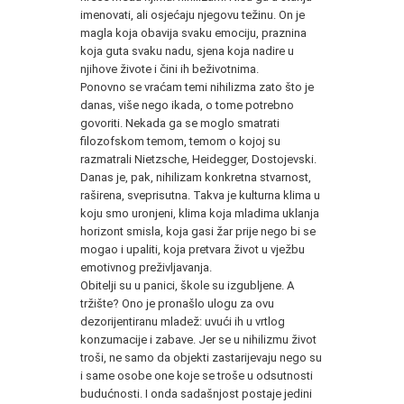
imenovati, ali osjećaju njegovu težinu. On je
magla koja obavija svaku emociju, praznina
koja guta svaku nadu, sjena koja nadire u
njihove živote i čini ih beživotnima.
Ponovno se vraćam temi nihilizma zato što je
danas, više nego ikada, o tome potrebno
govoriti. Nekada ga se moglo smatrati
filozofskom temom, temom o kojoj su
razmatrali Nietzsche, Heidegger, Dostojevski.
Danas je, pak, nihilizam konkretna stvarnost,
raširena, sveprisutna. Takva je kulturna klima u
koju smo uronjeni, klima koja mladima uklanja
horizont smisla, koja gasi žar prije nego bi se
mogao i upaliti, koja pretvara život u vježbu
emotivnog preživljavanja.
Obitelji su u panici, škole su izgubljene. A
tržište? Ono je pronašlo ulogu za ovu
dezorijentiranu mladež: uvući ih u vrtlog
konzumacije i zabave. Jer se u nihilizmu život
troši, ne samo da objekti zastarijevaju nego su
i same osobe one koje se troše u odsutnosti
budućnosti. I onda sadašnjost postaje jedini