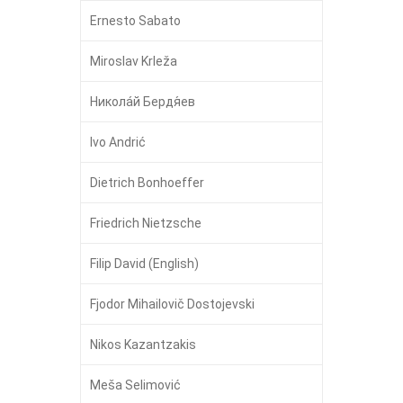
Ernesto Sabato
Miroslav Krleža
Никола́й Бердя́ев
Ivo Andrić
Dietrich Bonhoeffer
Friedrich Nietzsche
Filip David (English)
Fjodor Mihailovič Dostojevski
Nikos Kazantzakis
Meša Selimović