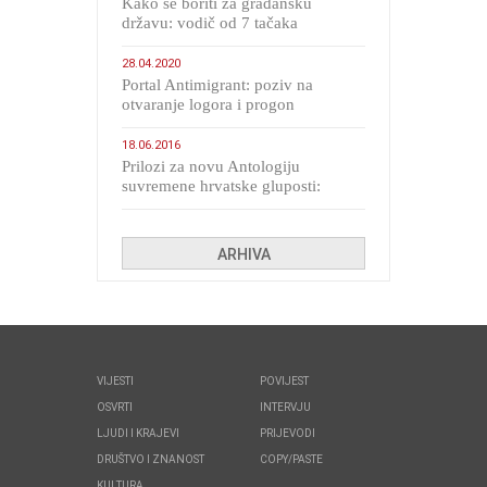
Kako se boriti za građansku
državu: vodič od 7 tačaka
28.04.2020
Portal Antimigrant: poziv na
otvaranje logora i progon
migranata poput bijesnih kerova
18.06.2016
Prilozi za novu Antologiju
suvremene hrvatske gluposti:
Kolinda i ekipa o navijačkim
huliganima
ARHIVA
VIJESTI
POVIJEST
OSVRTI
INTERVJU
LJUDI I KRAJEVI
PRIJEVODI
DRUŠTVO I ZNANOST
COPY/PASTE
KULTURA