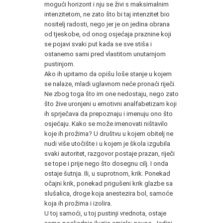
mogući horizont i nju se živi s maksimalnim
intenzitetom, ne zato što bi taj intenzitet bio
nositelj radosti, nego jer je on jedina obrana
od tjeskobe, od onog osjećaja praznine koji
se pojavi svaki put kada se sve stiša i
ostanemo sami pred vlastitom unutarnjom
pustinjom.
Ako ih upitamo da opišu loše stanje u kojem
se nalaze, mladi uglavnom neće pronaći riječi.
Ne zbog toga što im one nedostaju, nego zato
što žive uronjeni u emotivni analfabetizam koji
ih sprječava da prepoznaju i imenuju ono što
osjećaju. Kako se može imenovati ništavilo
koje ih prožima? U društvu u kojem obitelj ne
nudi više utočište i u kojem je škola izgubila
svaki autoritet, razgovor postaje prazan, riječi
se tope i prije nego što dosegnu cilj. I onda
ostaje šutnja. Ili, u suprotnom, krik. Ponekad
očajni krik, ponekad prigušeni krik glazbe sa
slušalica, droge koja anestezira bol, samoće
koja ih prožima i izolira.
U toj samoći, u toj pustinji vrednota, ostaje