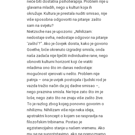
neće biti dostatna psihoterapija. Problem nije u
glavama mladih, nego u kulturi koja ih
okružuje. Kultura je prestala nuditi smisao, nije
više sposobna odgovoriti na pitanje: zašto
sam na svijetu?
Nietzsche nas je upozorio: „Nihilizam:
nedostaje svrha, nedostaje odgovor na pitanje
‘zašto’?“. Ako je čovjek doista, kako je govorio
Goethe, biće okrenuto izgradnji smisla, onda
naša zadaća nije liječiti individualne rane, nego
obnoviti kulturni horizont koji će vratiti
mladima ono što im danas nedostaje:
mogućnost vjerovati u nešto. Problem nije
patnja – ona je uvijek postojala i ljudski rod je
vazda tražio način da joj dadne smisao –,
nego praznina smisla. Ne trpe zato što im je
loše, nego zato što ne znaju više zašto žive.
To je razlog zbog kojeg ponovno govorim o
nihilizmu. Nihilizam više nije neka ideja,
apstraktni koncept o kojem se raspravlja na
filozofskim tribinama. Postao je
egzistencijalno stanje u našem vremenu. Ako
mu se ne suprotstavimo, ako ne prepoznamo