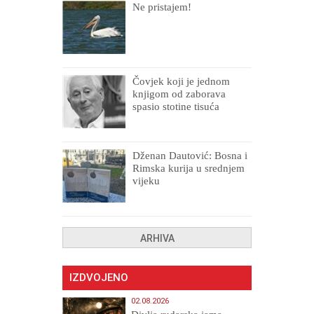
Ne pristajem!
Čovjek koji je jednom
knjigom od zaborava
spasio stotine tisuća
drugih, prokletih i
uništenih
Dženan Dautović: Bosna i
Rimska kurija u srednjem
vijeku
ARHIVA
IZDVOJENO
02.08.2026