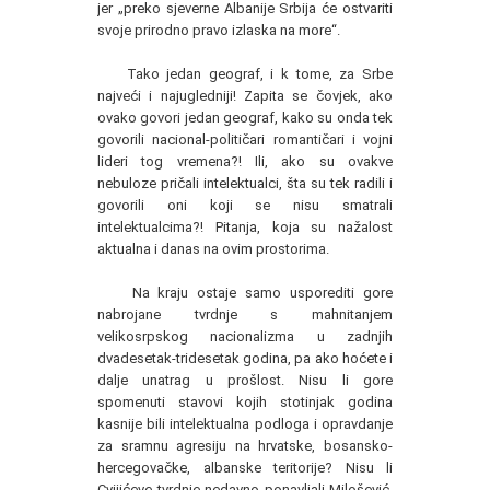
jer „preko sjeverne Albanije Srbija će ostvariti
svoje prirodno pravo izlaska na more“.
Tako jedan geograf, i k tome, za Srbe
najveći i najugledniji! Zapita se čovjek, ako
ovako govori jedan geograf, kako su onda tek
govorili nacional-političari romantičari i vojni
lideri tog vremena?! Ili, ako su ovakve
nebuloze pričali intelektualci, šta su tek radili i
govorili oni koji se nisu smatrali
intelektualcima?! Pitanja, koja su nažalost
aktualna i danas na ovim prostorima.
Na kraju ostaje samo usporediti gore
nabrojane tvrdnje s mahnitanjem
velikosrpskog nacionalizma u zadnjih
dvadesetak-tridesetak godina, pa ako hoćete i
dalje unatrag u prošlost. Nisu li gore
spomenuti stavovi kojih stotinjak godina
kasnije bili intelektualna podloga i opravdanje
za sramnu agresiju na hrvatske, bosansko-
hercegovačke, albanske teritorije? Nisu li
Cvijićeve tvrdnje nedavno ponavljali Milošević,