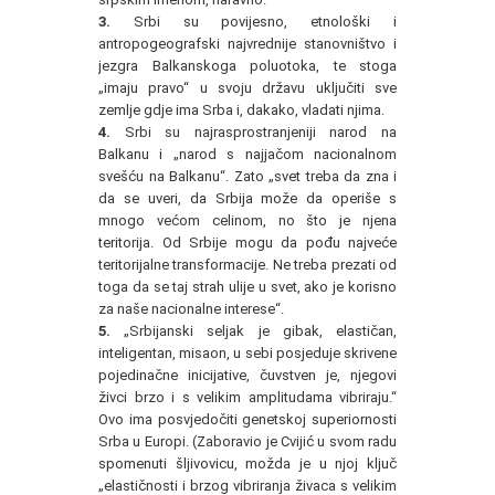
3.
Srbi su povijesno, etnološki i
antropogeografski najvrednije stanovništvo i
jezgra Balkanskoga poluotoka, te stoga
„imaju pravo“ u svoju državu uključiti sve
zemlje gdje ima Srba i, dakako, vladati njima.
4.
Srbi su najrasprostranjeniji narod na
Balkanu i „narod s najjačom nacionalnom
svešću na Balkanu“. Zato „svet treba da zna i
da se uveri, da Srbija može da operiše s
mnogo većom celinom, no što je njena
teritorija. Od Srbije mogu da pođu najveće
teritorijalne transformacije. Ne treba prezati od
toga da se taj strah ulije u svet, ako je korisno
za naše nacionalne interese“.
5.
„Srbijanski seljak je gibak, elastičan,
inteligentan, misaon, u sebi posjeduje skrivene
pojedinačne inicijative, čuvstven je, njegovi
živci brzo i s velikim amplitudama vibriraju.“
Ovo ima posvjedočiti genetskoj superiornosti
Srba u Europi. (Zaboravio je Cvijić u svom radu
spomenuti šljivovicu, možda je u njoj ključ
„elastičnosti i brzog vibriranja živaca s velikim