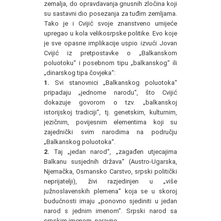
zemalja, do opravdavanja gnusnih zločina koji
su sastavni dio posezanja za tuđim zemljama.
Tako je i Cvijić svoje znanstveno umijeće
upregao u kola velikosrpske politike. Evo koje
je sve opasne implikacije uspio izvući Jovan
Cvijić iz pretpostavke o „Balkanskom
poluotoku“ i posebnom tipu „balkanskog“ ili
„dinarskog tipa čovjeka“:
1.
Svi stanovnici „Balkanskog poluotoka“
pripadaju „jednome narodu“, što Cvijić
dokazuje govorom o tzv. „balkanskoj
istorijskoj tradiciji“, tj. genetskim, kulturnim,
jezičnim, povijesnim elementima koji su
zajednički svim narodima na području
„Balkanskog poluotoka“.
2.
Taj „jedan narod“, „zagađen utjecajima
Balkanu susjednih država“ (Austro-Ugarska,
Njemačka, Osmansko Carstvo, srpski politički
neprijatelji), živi razjedinjen u „više
južnoslavenskih plemena“ koja se u skoroj
budućnosti imaju „ponovno sjediniti u jedan
narod s jednim imenom“. Srpski narod sa
srpskim imenom, naravno.