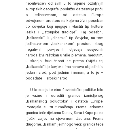
neprihvaćen od svih u to vrijeme ozbiljnijih
europskih geografa, poslužio da zasnuje priču
o jedinstvenom, od ostatka Europe
odvojenom prostoru na kojemu živi i poseban
tip čovjeka koji njeguje i vlastiti tip kulture,
jezika i „istorijske tradicije“. Taj posebni,
„balkanski“ ili „dinarski“ tip čovjeka, na tom
jedinstvenom „balkanskom“ prostoru zbog
negativnih povijesnih utjecaja susjednih
naroda živi raštrkan u više plemena, međutim,
u skorijoj budućnosti se prema Cvijiću taj
„balkanski“ tip čovjeka ima nanovo objediniti u
jedan narod, pod jednim imenom, a to je –
pogađate – srpski narod.
U kreiranju te etno-šovinističke politike bilo
je važno i odrediti granice izmišljenog
„Balkanskog poluotoka“ i ostatka Europe.
Postojala su tri tumačenja. Prema jednome
granica teče rijekama Dunav, Sava i Kupa pa na
riječki zaljev na sjevernom Jadranu. Prema
drugome, „Balkan“ je mnogo veći: granica teče