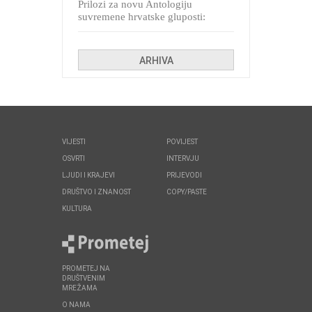
Prilozi za novu Antologiju
suvremene hrvatske gluposti:
Kolinda i ekipa o navijačkim
huliganima
ARHIVA
VIJESTI
POVIJEST
OSVRTI
INTERVJU
LJUDI I KRAJEVI
PRIJEVODI
DRUŠTVO I ZNANOST
COPY/PASTE
KULTURA
PROMETEJ NA
DRUŠTVENIM
MREŽAMA
O NAMA