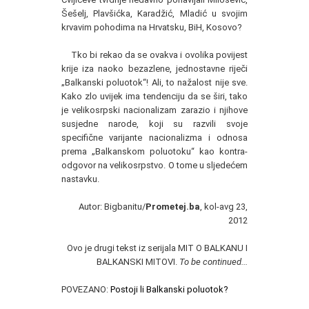
Šešelj, Plavšićka, Karadžić, Mladić u svojim
krvavim pohodima na Hrvatsku, BiH, Kosovo?
Tko bi rekao da se ovakva i ovolika povijest
krije iza naoko bezazlene, jednostavne riječi
„Balkanski poluotok“! Ali, to nažalost nije sve.
Kako zlo uvijek ima tendenciju da se širi, tako
je velikosrpski nacionalizam zarazio i njihove
susjedne narode, koji su razvili svoje
specifične varijante nacionalizma i odnosa
prema „Balkanskom poluotoku“ kao kontra-
odgovor na velikosrpstvo. O tome u sljedećem
nastavku.
Autor: Bigbanitu/
Prometej.ba
, kol-avg 23,
2012
Ovo je drugi tekst iz serijala MIT O BALKANU I
BALKANSKI MITOVI.
To be continued...
POVEZANO:
Postoji li Balkanski poluotok?