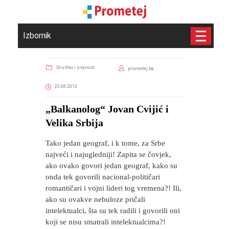
Izbornik
Društvo i znanost
prometej.ba
23.08.2012
„Balkanolog“ Jovan Cvijić i
Velika Srbija
Tako jedan geograf, i k tome, za Srbe
najveći i najugledniji! Zapita se čovjek,
ako ovako govori jedan geograf, kako su
onda tek govorili nacional-političari
romantičari i vojni lideri tog vremena?! Ili,
ako su ovakve nebuloze pričali
intelektualci, šta su tek radili i govorili oni
koji se nisu smatrali intelektualcima?!