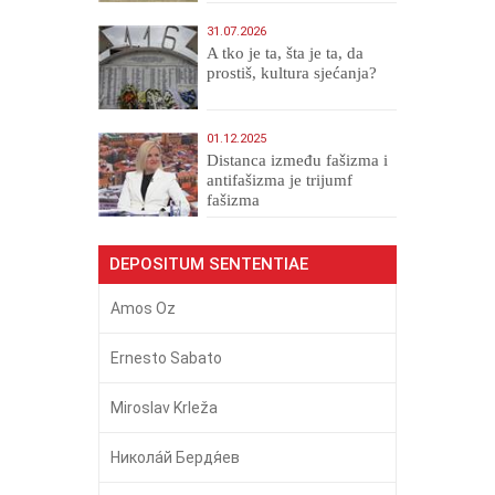
31.07.2026
A tko je ta, šta je ta, da
prostiš, kultura sjećanja?
01.12.2025
Distanca između fašizma i
antifašizma je trijumf
fašizma
DEPOSITUM SENTENTIAE
Amos Oz
Ernesto Sabato
Miroslav Krleža
Никола́й Бердя́ев