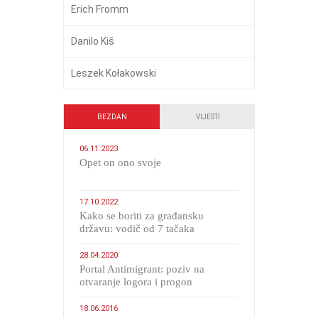
Erich Fromm
Danilo Kiš
Leszek Kołakowski
BEZDAN
VIJESTI
06.11.2023
​Opet on ono svoje
17.10.2022
Kako se boriti za građansku
državu: vodič od 7 tačaka
28.04.2020
Portal Antimigrant: poziv na
otvaranje logora i progon
migranata poput bijesnih kerova
18.06.2016