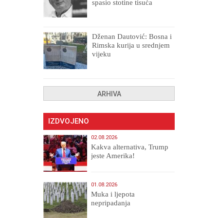
spasio stotine tisuća
drugih, prokletih i
uništenih
Dženan Dautović: Bosna i
Rimska kurija u srednjem
vijeku
ARHIVA
IZDVOJENO
02.08.2026
Kakva alternativa, Trump
jeste Amerika!
01.08.2026
Muka i ljepota
nepripadanja