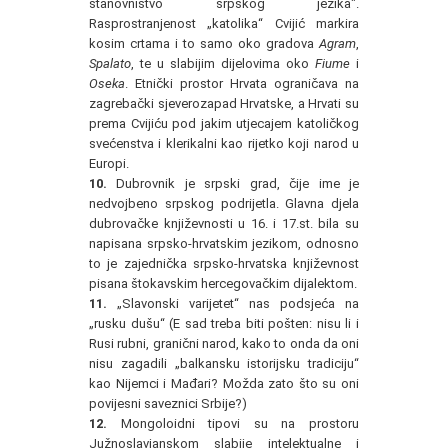
stanovništvo srpskog jezika".
Rasprostranjenost „katolika“ Cvijić markira
kosim crtama i to samo oko gradova
Agram
,
Spalato
, te u slabijim dijelovima oko
Fiume
i
Oseka
. Etnički prostor Hrvata ograničava na
zagrebački sjeverozapad Hrvatske, a Hrvati su
prema Cvijiću pod jakim utjecajem katoličkog
svećenstva i klerikalni kao rijetko koji narod u
Europi.
10.
Dubrovnik je srpski grad, čije ime je
nedvojbeno srpskog podrijetla. Glavna djela
dubrovačke književnosti u 16. i 17.st. bila su
napisana srpsko-hrvatskim jezikom, odnosno
to je zajednička srpsko-hrvatska književnost
pisana štokavskim hercegovačkim dijalektom.
11.
„Slavonski varijetet“ nas podsjeća na
„rusku dušu“ (E sad treba biti pošten: nisu li i
Rusi rubni, granični narod, kako to onda da oni
nisu zagadili „balkansku istorijsku tradiciju“
kao Nijemci i Mađari? Možda zato što su oni
povijesni saveznici Srbije?)
12.
Mongoloidni tipovi su na prostoru
Južnoslavjanskom slabije intelektualne i