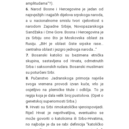
amplitudama“?).
6.
Narod Bosne i Hercegovine je jedan od
najsvježijih i najjačih dijelova srpskoga naroda,
a u nacionalnome smislu tvori cjelovitost s
narodom Zapadne Srbije, Novopazarskoga
Sandžaka i Crne Gore. Bosna i Hercegovina je
za Srbiju ono što je Moskovska oblast za
Rusiju. „BiH je oblast čiste srpske rase...
centralna oblast i jezgro jednoga naroda...“
7.
Bosanski katolici su bezimena etnička
skupina, sastavljena od Hrvata, odmetnutih
Srba i saksonskih rudara. Bosanski muslimani
su poturčeni Srbi.
8.
Pučanstvo Jadranskoga primorja najviše
svoga vremena provodi izvan kuće, vrlo je
osjetljivo na plemićke titule i odličja. To je
regija koja je dala velik broj pustolova. (Opet o
genetskoj superiornosti Srba.)
9.
Hrvati su Srbi rimokatoličke vjeroispovijedi.
Riječ Hrvat je neprihvatljiva, eventualno se
može govoriti o katolicima ili Srbo-Hrvatima,
no najbolje je da se rabi definicija "katoličko