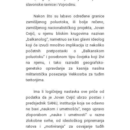
slavonske ravnice i Vojvodinu.
Nakon što su labavo određene granice
zamišljenog poluotoka, ili bolje rečeno,
zamišljenog nacionalističkog projekta, Jovan
Cvijić, u njemu bliskim krugovima nazivan
„balkanolog“, nametnuo se kao glavni ideolog
koji će izvući mnoštvo implikacija iz nekoliko
početnih pretpostavki o „Balkanskom
poluotoku“ i posebnom tipu čovjeka koji živi
na njemu, i tako razraditi geografsko-
genetsko opravdanje za kasnija nasilna
militaristička posezanja Velikosrba za tuđim
teritorijima.
Ima li logičnijeg nastavka ove priče od
podatka da je Jovan Cvijić ubrzo postao i
predsjednik SANU, institucije koja se odavno
ne bavi „naukom i umetnošću“, nego upravo
zloporabom „nauke i umetnosti“ u razne
zlokobne svrhe, od ideološkog pripremanja
ratova i „motiviranja“ za osvajanje tuđih