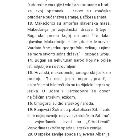
ćudoredne energije i vrlo brzo popuste u borbi
za svoj opstanak – takve su značajke
prirođene pučanstvu Baranje, Bačke i Banata.
13.
Makedonci su amorfna slavenska masa.
Makedonija je zajednička država Srbije i
Bugarske prema kojoj se one šire. Iako,
glavnina Makedonije – jer „doline Morave i
Vardara čine jednu geografsku celinu, u njima
se mora stvoriti jedna država“ – pripada Srbiji.
14.
Bugari su nekulturan narod koji ne odiše
istinoljubljem i oštroumljem.
15.
Hrvatski, makedonski, crnogorski jezik ne
postoje. To nisu jezici nego „govori“, i
najtočnije bi bilo reći da su to dijalekti srpskog
jezika. U Bosni i Hercegovini se govori
najčišćim srpskim jezikom.
16.
Crnogorci su dio srpskog naroda.
19.
Bunjevci i Šokci su pokatoličeni Srbi i zato
ih je najispravnije nazivati „katoličkim Srbima“,
a vojvođanski Hrvati su „Srbo-Hrvati“.
Vojvodina također spada u srpske zemlje.
20.
U srpske zemlje spada i Sjeverna Albanija,