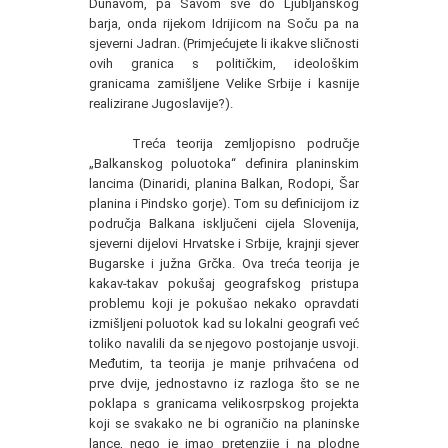
Dunavom, pa Savom sve do Ljubljanskog
barja, onda rijekom Idrijicom na Soču pa na
sjeverni Jadran. (Primjećujete li ikakve sličnosti
ovih granica s političkim, ideološkim
granicama zamišljene Velike Srbije i kasnije
realizirane Jugoslavije?).
Treća teorija zemljopisno područje
„Balkanskog poluotoka“ definira planinskim
lancima (Dinaridi, planina Balkan, Rodopi, Šar
planina i Pindsko gorje). Tom su definicijom iz
područja Balkana isključeni cijela Slovenija,
sjeverni dijelovi Hrvatske i Srbije, krajnji sjever
Bugarske i južna Grčka. Ova treća teorija je
kakav-takav pokušaj geografskog pristupa
problemu koji je pokušao nekako opravdati
izmišljeni poluotok kad su lokalni geografi već
toliko navalili da se njegovo postojanje usvoji.
Međutim, ta teorija je manje prihvaćena od
prve dvije, jednostavno iz razloga što se ne
poklapa s granicama velikosrpskog projekta
koji se svakako ne bi ograničio na planinske
lance, nego je imao pretenzije i na plodne