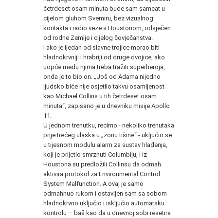
četrdeset osam minuta bude sam samcat u
cijelom gluhom Svemiru, bez vizualnog
kontakta i radio veze s Houstonom, odsječen
od rodne Zemlje i cijelog čovječanstva.
I ako je ijedan od slavne trojice morao biti
hladnokrvniji i hrabriji od druge dvojice, ako
uopće među njima treba tražiti superheroja,
onda je to bio on. „Još od Adama nijedno
ljudsko biće nije osjetilo takvu osamljenost
kao Michael Collins u tih četrdeset osam
minuta“, zapisano je u dnevniku misije Apollo
11.
U jednom trenutku, recimo - nekoliko trenutaka
prije trećeg ulaska u „zonu tišine“ - uključio se
u tijesnom modulu alarm za sustav hlađenja,
koji je prijetio smrznuti Columbiju, i iz
Houstona su predložili Collinsu da odmah
aktivira protokol za Environmental Control
System Malfunction. A ovaj je samo
odmahnuo rukom i ostavljen sam sa sobom
hladnokrvno uključio i isključio automatsku
kontrolu – baš kao da u dnevnoj sobi resetira