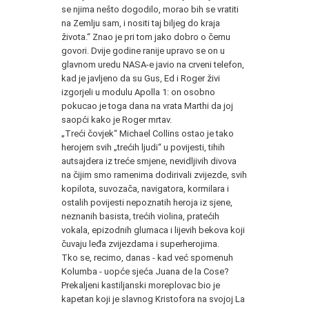
se njima nešto dogodilo, morao bih se vratiti
na Zemlju sam, i nositi taj biljeg do kraja
života.“ Znao je pri tom jako dobro o čemu
govori. Dvije godine ranije upravo se on u
glavnom uredu NASA-e javio na crveni telefon,
kad je javljeno da su Gus, Ed i Roger živi
izgorjeli u modulu Apolla 1: on osobno
pokucao je toga dana na vrata Marthi da joj
saopći kako je Roger mrtav.
„Treći čovjek“ Michael Collins ostao je tako
herojem svih „trećih ljudi“ u povijesti, tihih
autsajdera iz treće smjene, nevidljivih divova
na čijim smo ramenima dodirivali zvijezde, svih
kopilota, suvozača, navigatora, kormilara i
ostalih povijesti nepoznatih heroja iz sjene,
neznanih basista, trećih violina, pratećih
vokala, epizodnih glumaca i lijevih bekova koji
čuvaju leđa zvijezdama i superherojima.
Tko se, recimo, danas - kad već spomenuh
Kolumba - uopće sjeća Juana de la Cose?
Prekaljeni kastiljanski moreplovac bio je
kapetan koji je slavnog Kristofora na svojoj La