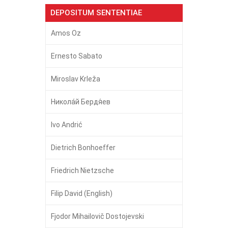
DEPOSITUM SENTENTIAE
Amos Oz
Ernesto Sabato
Miroslav Krleža
Никола́й Бердя́ев
Ivo Andrić
Dietrich Bonhoeffer
Friedrich Nietzsche
Filip David (English)
Fjodor Mihailovič Dostojevski