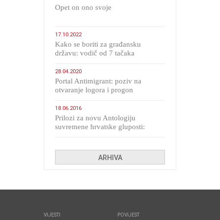
​Opet on ono svoje
17.10.2022
Kako se boriti za građansku
državu: vodič od 7 tačaka
28.04.2020
Portal Antimigrant: poziv na
otvaranje logora i progon
migranata poput bijesnih kerova
18.06.2016
Prilozi za novu Antologiju
suvremene hrvatske gluposti:
Kolinda i ekipa o navijačkim
huliganima
ARHIVA
VIJESTI
POVIJEST