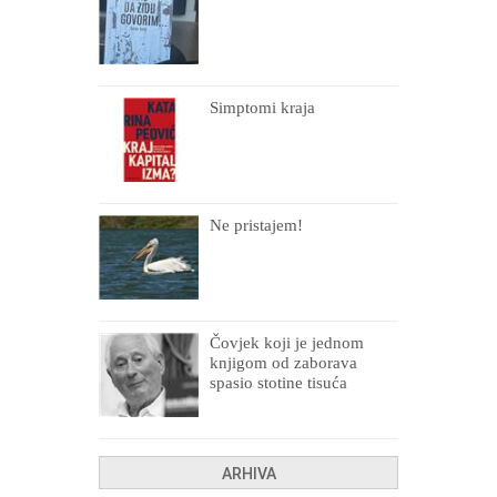
Simptomi kraja
Ne pristajem!
Čovjek koji je jednom
knjigom od zaborava
spasio stotine tisuća
drugih, prokletih i
uništenih
ARHIVA