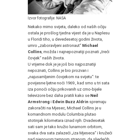
Izvor fotografije: NASA
Nekako mimo svijeta, daleko od naših očiju
ostala je prošlog tjedna vijest da je u Naplesu
u Floridi tiho, u devedesetoj godini života,
umro „zaboravljeni astronaut“
Michael
Collins
, možda i najnepoznatiji poznati „treći
čovjek“ naših života.
U vrijeme dok je je još bio najpoznatiji
nepoznati, Collins je bio prozvan i
„najusamljenim čovjekom na svijetu“: te
povijesne ljetne noći 1969., kad smo u tri sata
iza ponoći očiju prikovanih uz crno-bijele
televizore bez daha pratili kako se
Neil
Armstrong
i
Edwin Buzz Aldrin
spremaju
zakoračiti na Mjesec, Michael Collins je u
komandnom modulu Columbia plutao
stotinjak kilometara iznad njih. Dvadesetak
sati sam je tako kružio lunarnom orbitom,
svaka dva sata zalazeći „iza Mjeseca“ i kružeći
nad njegovom tamnom stranom, da sljedećih