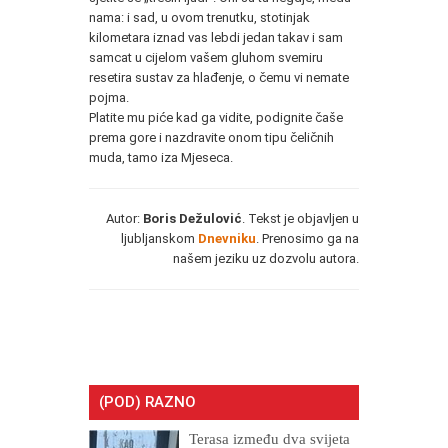
nama: i sad, u ovom trenutku, stotinjak
kilometara iznad vas lebdi jedan takav i sam
samcat u cijelom vašem gluhom svemiru
resetira sustav za hlađenje, o čemu vi nemate
pojma.
Platite mu piće kad ga vidite, podignite čaše
prema gore i nazdravite onom tipu čeličnih
muda, tamo iza Mjeseca.
Autor:
Boris Dežulović
. Tekst je objavljen u
ljubljanskom
Dnevniku
. Prenosimo ga na
našem jeziku uz dozvolu autora.
(POD) RAZNO
Terasa između dva svijeta