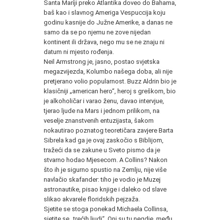
Santa Maríji preko Atlantika doveo do Bahama,
baš kao i slavnog Ameriga Vespuccija koju
godinu kasnije do Južne Amerike, a danas ne
samo da se po njemu ne zove nijedan
kontinent ili država, nego mu se ne znaju ni
datum ni mjesto rođenja.
Neil Armstrong je, jasno, postao svjetska
megazvijezda, Kolumbo našega doba, ali nije
pretjerano volio popularnost. Buzz Aldrin bio je
klasičniji „american hero“, heroj s greškom, bio
je alkoholičar i varao ženu, davao intervjue,
tjerao ljude na Mars i jednom prilikom, na
veselje znanstvenih entuzijasta, šakom
nokautirao poznatog teoretičara zavjere Barta
Sibrela kad ga je ovaj zaskočio s Biblijom,
tražeći da se zakune u Sveto pismo da je
stvarno hodao Mjesecom. A Collins? Nakon
što ih je sigurno spustio na Zemlju, nije više
navlačio skafander: tiho je vodio je Muzej
astronautike, pisao knjige i daleko od slave
slikao akvarele floridskih pejzaža.
Sjetite se stoga ponekad Michaela Collinsa,
sjetite se „trećih ljudi“. Oni su tu negdje, među