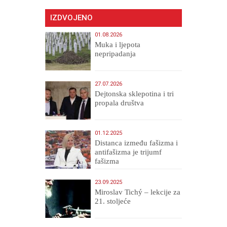
IZDVOJENO
01.08.2026
Muka i ljepota
nepripadanja
27.07.2026
Dejtonska sklepotina i tri
propala društva
01.12.2025
Distanca između fašizma i
antifašizma je trijumf
fašizma
23.09.2025
Miroslav Tichý – lekcije za
21. stoljeće