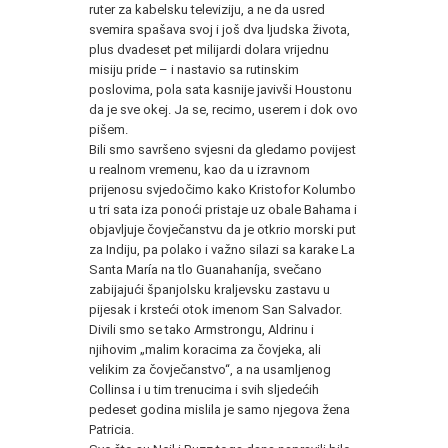
ruter za kabelsku televiziju, a ne da usred
svemira spašava svoj i još dva ljudska života,
plus dvadeset pet milijardi dolara vrijednu
misiju pride – i nastavio sa rutinskim
poslovima, pola sata kasnije javivši Houstonu
da je sve okej. Ja se, recimo, userem i dok ovo
pišem.
Bili smo savršeno svjesni da gledamo povijest
u realnom vremenu, kao da u izravnom
prijenosu svjedočimo kako Kristofor Kolumbo
u tri sata iza ponoći pristaje uz obale Bahama i
objavljuje čovječanstvu da je otkrio morski put
za Indiju, pa polako i važno silazi sa karake La
Santa María na tlo Guanahaníja, svečano
zabijajući španjolsku kraljevsku zastavu u
pijesak i krsteći otok imenom San Salvador.
Divili smo se tako Armstrongu, Aldrinu i
njihovim „malim koracima za čovjeka, ali
velikim za čovječanstvo“, a na usamljenog
Collinsa i u tim trenucima i svih sljedećih
pedeset godina mislila je samo njegova žena
Patricia.