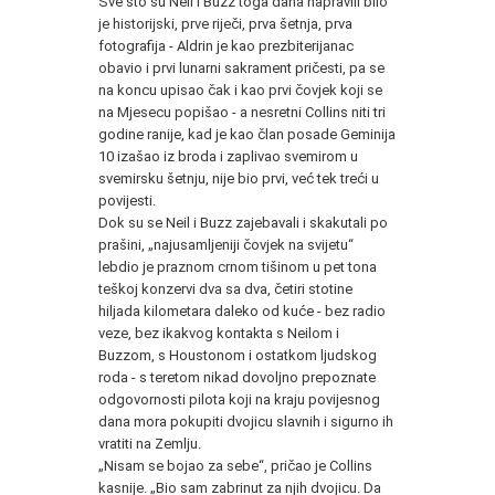
Sve što su Neil i Buzz toga dana napravili bilo
je historijski, prve riječi, prva šetnja, prva
fotografija - Aldrin je kao prezbiterijanac
obavio i prvi lunarni sakrament pričesti, pa se
na koncu upisao čak i kao prvi čovjek koji se
na Mjesecu popišao - a nesretni Collins niti tri
godine ranije, kad je kao član posade Geminija
10 izašao iz broda i zaplivao svemirom u
svemirsku šetnju, nije bio prvi, već tek treći u
povijesti.
Dok su se Neil i Buzz zajebavali i skakutali po
prašini, „najusamljeniji čovjek na svijetu“
lebdio je praznom crnom tišinom u pet tona
teškoj konzervi dva sa dva, četiri stotine
hiljada kilometara daleko od kuće - bez radio
veze, bez ikakvog kontakta s Neilom i
Buzzom, s Houstonom i ostatkom ljudskog
roda - s teretom nikad dovoljno prepoznate
odgovornosti pilota koji na kraju povijesnog
dana mora pokupiti dvojicu slavnih i sigurno ih
vratiti na Zemlju.
„Nisam se bojao za sebe“, pričao je Collins
kasnije. „Bio sam zabrinut za njih dvojicu. Da