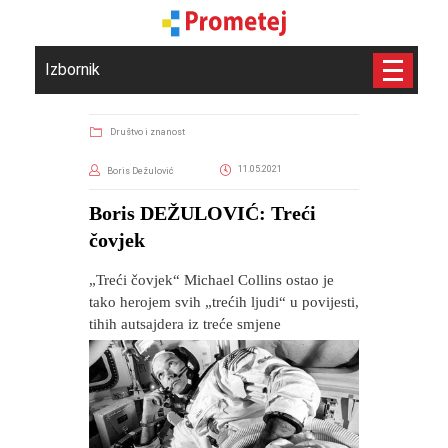
Izbornik
Društvo i znanost
11.05.2021
Boris Dežulović
Boris DEŽULOVIĆ: Treći
čovjek
„Treći čovjek“ Michael Collins ostao je
tako herojem svih „trećih ljudi“ u povijesti,
tihih autsajdera iz treće smjene