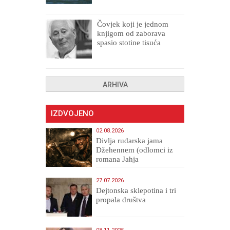
Čovjek koji je jednom
knjigom od zaborava
spasio stotine tisuća
drugih, prokletih i
uništenih
ARHIVA
IZDVOJENO
02.08.2026
Divlja rudarska jama
Džehennem (odlomci iz
romana Jahja
Veličanstveni)
27.07.2026
Dejtonska sklepotina i tri
propala društva