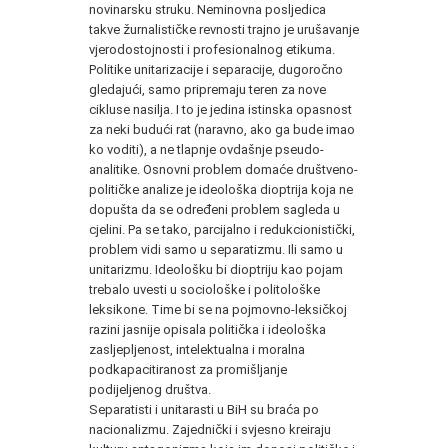
novinarsku struku. Neminovna posljedica
takve žurnalističke revnosti trajno je urušavanje
vjerodostojnosti i profesionalnog etikuma.
Politike unitarizacije i separacije, dugoročno
gledajući, samo pripremaju teren za nove
cikluse nasilja. I to je jedina istinska opasnost
za neki budući rat (naravno, ako ga bude imao
ko voditi), a ne tlapnje ovdašnje pseudo-
analitike. Osnovni problem domaće društveno-
političke analize je ideološka dioptrija koja ne
dopušta da se određeni problem sagleda u
cjelini. Pa se tako, parcijalno i redukcionistički,
problem vidi samo u separatizmu. Ili samo u
unitarizmu. Ideološku bi dioptriju kao pojam
trebalo uvesti u sociološke i politološke
leksikone. Time bi se na pojmovno-leksičkoj
razini jasnije opisala politička i ideološka
zasljepljenost, intelektualna i moralna
podkapacitiranost za promišljanje
podijeljenog društva.
Separatisti i unitarasti u BiH su braća po
nacionalizmu. Zajednički i svjesno kreiraju