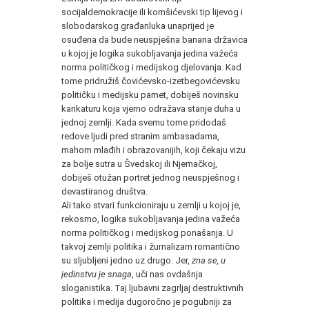
socijaldemokracije ili komšićevski tip lijevog i
slobodarskog građanluka unaprijed je
osuđena da bude neuspješna banana državica
u kojoj je logika sukobljavanja jedina važeća
norma političkog i medijskog djelovanja. Kad
tome pridružiš čovićevsko-izetbegovićevsku
političku i medijsku pamet, dobiješ novinsku
karikaturu koja vjerno odražava stanje duha u
jednoj zemlji. Kada svemu tome pridodaš
redove ljudi pred stranim ambasadama,
mahom mlađih i obrazovanijih, koji čekaju vizu
za bolje sutra u Švedskoj ili Njemačkoj,
dobiješ otužan portret jednog neuspješnog i
devastiranog društva.
Ali tako stvari funkcioniraju u zemlji u kojoj je,
rekosmo, logika sukobljavanja jedina važeća
norma političkog i medijskog ponašanja. U
takvoj zemlji politika i žurnalizam romantično
su sljubljeni jedno uz drugo. Jer,
zna se, u
jedinstvu je snaga
, uči nas ovdašnja
sloganistika. Taj ljubavni zagrljaj destruktivnih
politika i medija dugoročno je pogubniji za