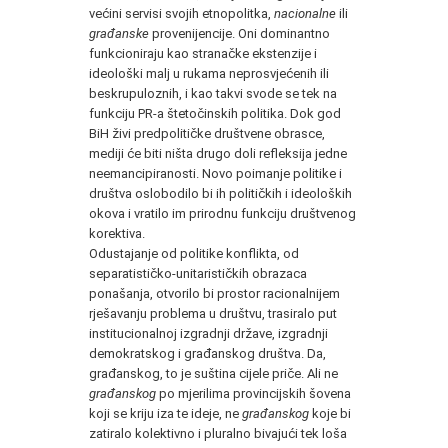
većini servisi svojih etnopolitka,
nacionalne
ili
građanske
provenijencije. Oni dominantno
funkcioniraju kao stranačke ekstenzije i
ideološki malj u rukama neprosvjećenih ili
beskrupuloznih, i kao takvi svode se tek na
funkciju PR-a štetočinskih politika. Dok god
BiH živi predpolitičke društvene obrasce,
mediji će biti ništa drugo doli refleksija jedne
neemancipiranosti. Novo poimanje politike i
društva oslobodilo bi ih političkih i ideoloških
okova i vratilo im prirodnu funkciju društvenog
korektiva.
Odustajanje od politike konflikta, od
separatističko-unitarističkih obrazaca
ponašanja, otvorilo bi prostor racionalnijem
rješavanju problema u društvu, trasiralo put
institucionalnoj izgradnji države, izgradnji
demokratskog i građanskog društva. Da,
građanskog, to je suština cijele priče. Ali ne
građanskog
po mjerilima provincijskih šovena
koji se kriju iza te ideje, ne
građanskog
koje bi
zatiralo kolektivno i pluralno bivajući tek loša