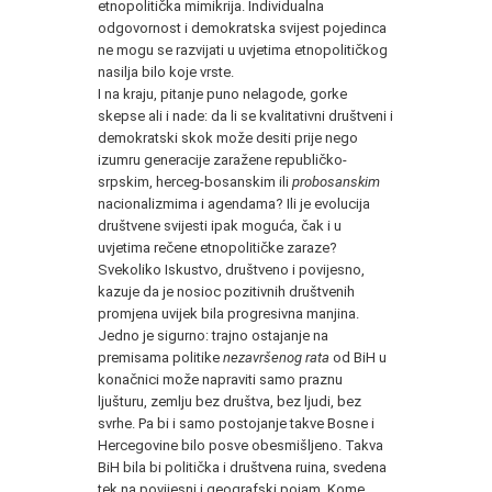
etnopolitička mimikrija. Individualna
odgovornost i demokratska svijest pojedinca
ne mogu se razvijati u uvjetima etnopolitičkog
nasilja bilo koje vrste.
I na kraju, pitanje puno nelagode, gorke
skepse ali i nade: da li se kvalitativni društveni i
demokratski skok može desiti prije nego
izumru generacije zaražene republičko-
srpskim, herceg-bosanskim ili
probosanskim
nacionalizmima i agendama? Ili je evolucija
društvene svijesti ipak moguća, čak i u
uvjetima rečene etnopolitičke zaraze?
Svekoliko Iskustvo, društveno i povijesno,
kazuje da je nosioc pozitivnih društvenih
promjena uvijek bila progresivna manjina.
Jedno je sigurno: trajno ostajanje na
premisama politike
nezavršenog rata
od BiH u
konačnici može napraviti samo praznu
ljušturu, zemlju bez društva, bez ljudi, bez
svrhe. Pa bi i samo postojanje takve Bosne i
Hercegovine bilo posve obesmišljeno. Takva
BiH bila bi politička i društvena ruina, svedena
tek na povijesni i geografski pojam. Kome