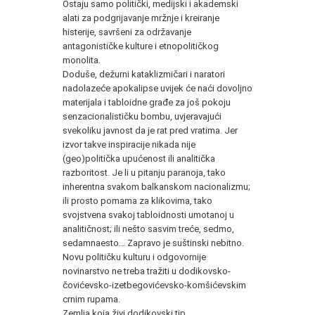
Ostaju samo politički, medijski i akademski
alati za podgrijavanje mržnje i kreiranje
histerije, savršeni za održavanje
antagonističke kulture i etnopolitičkog
monolita.
Doduše, dežurni kataklizmičari i naratori
nadolazeće apokalipse uvijek će naći dovoljno
materijala i tabloidne građe za još pokoju
senzacionalističku bombu, uvjeravajući
svekoliku javnost da je rat pred vratima. Jer
izvor takve inspiracije nikada nije
(geo)politička upućenost ili analitička
razboritost. Je li u pitanju paranoja, tako
inherentna svakom balkanskom nacionalizmu;
ili prosto pomama za klikovima, tako
svojstvena svakoj tabloidnosti umotanoj u
analitičnost; ili nešto sasvim treće, sedmo,
sedamnaesto… Zapravo je suštinski nebitno.
Novu političku kulturu i odgovornije
novinarstvo ne treba tražiti u dodikovsko-
čovićevsko-izetbegovićevsko-komšićevskim
crnim rupama.
Zemlja koja živi dodikovski tip