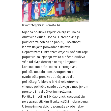
Izvor fotografije: Prometej.ba
Nijedna politička zajednica nije imuna na
društvene viruse. Bosna i Hercegovina je
politička zajednica na papiru, u stvarnosti
labava unija tri posvađana društva.
Separatizam i unitarizam dvije su pošasti koje
poput virusa izjedaju svako složeno društvo.
Više od dvije decenije te dvije krajnosti
kontinuirano drže Bosnu i Hercegovinu
politički nestabilnom. Antagonizmi i
svađalačke poetike uobičajen su dio
političkog folklora u BiH. Svoje otrovne
vrhunce političke svađe dobivaju u medijskom
prostoru i na društvenim mrežama.
Politika i mediji u BiH šablonski se ponašaju
po separatističkim ili unitarističkim obrascima.
U tome im nesebično pomaže akademsko-