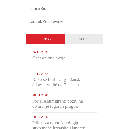
Danilo Kiš
Leszek Kołakowski
BEZDAN
VIJESTI
06.11.2023
​Opet on ono svoje
17.10.2022
Kako se boriti za građansku
državu: vodič od 7 tačaka
28.04.2020
Portal Antimigrant: poziv na
otvaranje logora i progon
migranata poput bijesnih kerova
18.06.2016
Prilozi za novu Antologiju
suvremene hrvatske gluposti: