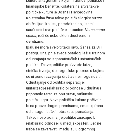
kulturu antagonizma koja im donosi političke i
finansijske benefite. Kolateralna žrtva takve
političke kulture je Bosna i Hercegovina.
Kolateralna žrtva takve političke logike su tzv.
obični ljudi koji su, paradoksalno, i sami
saučesnici ove političke sapunice.
Nema nama
spasa
, reći će neko sklon društvenom
defetizmu.
Ipak, ne mora sve biti tako sivo. Šansa za BiH
postoji. Ona, prije svega ostalog, leži u trajnom
odustajanju od separatističkih i unitarističkih
politika. Takve politike proizvode krize,
etnička trvenja, demografske potrese s kojima
se ni puno razvijenija društva ne mogu nositi.
Odustajanje od politika separacije i
unitarizacije relaksiralo bi odnose u društvu i
pripremilo teren za onu pravu, suštinsku
političku igru. Nova politička kultura počivala
bi na posve drugim premisama, emancipirana
od antagonističkih obrazaca ponašanja.
Takvo novo poimanje politike značajno bi
relaksiralo odnose i u medijskoj sferi. Jer, ne
treba se zavaravati, mediji su u ogromnoj