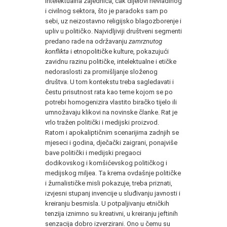
intelektualna zajednica, čak dijelovi nevladinog
i civilnog sektora, što je paradoks sam po
sebi, uz neizostavno religijsko blagozborenje i
upliv u političko. Najvidljiviji društveni segmenti
predano rade na održavanju
zamrznutog
konflikta
i etnopolitičke kulture, pokazujući
zavidnu razinu političke, intelektualne i etičke
nedoraslosti za promišljanje složenog
društva. U tom kontekstu treba sagledavati i
čestu prisutnost rata kao teme kojom se po
potrebi homogenizira vlastito biračko tijelo ili
umnožavaju klikovi na novinske članke. Rat je
vrlo tražen politički i medijski proizvod.
Ratom i apokaliptičnim scenarijima zadnjih se
mjeseci i godina, dječački zaigrani, ponajviše
bave politički i medijski pregaoci
dodikovskog i komšićevskog političkog i
medijskog miljea. Ta krema ovdašnje političke
i žurnalističke misli pokazuje, treba priznati,
izvjesni stupanj invencije u sluđivanju javnosti i
kreiranju besmisla. U potpaljivanju etničkih
tenzija iznimno su kreativni, u kreiranju jeftinih
senzacija dobro izverzirani. Ono u čemu su