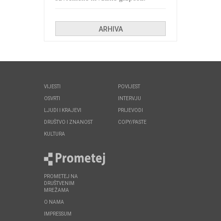
Kolinda i ekipa o navijačkim
huliganima
ARHIVA
VIJESTI
POVIJEST
OSVRTI
INTERVJU
LJUDI I KRAJEVI
PRIJEVODI
DRUŠTVO I ZNANOST
COPY/PASTE
KULTURA
PROMETEJ NA
DRUŠTVENIM
MREŽAMA
O NAMA
IMPRESSUM