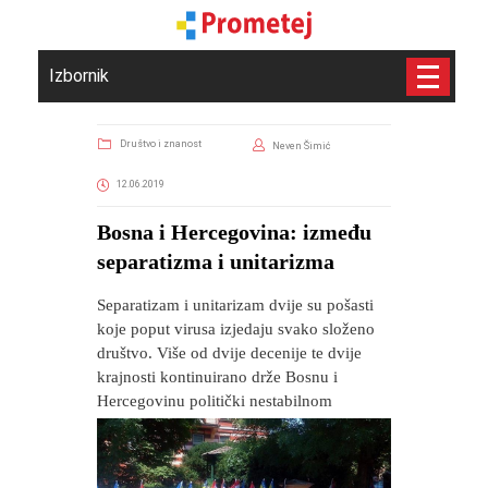
Izbornik
Društvo i znanost
Neven Šimić
12.06.2019
Bosna i Hercegovina: između
separatizma i unitarizma
Separatizam i unitarizam dvije su pošasti
koje poput virusa izjedaju svako složeno
društvo. Više od dvije decenije te dvije
krajnosti kontinuirano drže Bosnu i
Hercegovinu politički nestabilnom