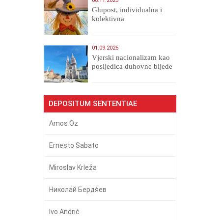
08.11.2025
Glupost, individualna i
kolektivna
01.09.2025
​Vjerski nacionalizam kao
posljedica duhovne bijede
DEPOSITUM SENTENTIAE
Amos Oz
Ernesto Sabato
Miroslav Krleža
Никола́й Бердя́ев
Ivo Andrić