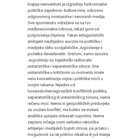
krajnje neinventivni je izgradnja funkcionalne
političke zajednice i kulture mira, odnosno
odgovornog novinarstva i neovisnih medija.
Sve spomenuto odražava se na tzv.
međunacionalne odnose, nikad gore od
potpisivanja
Daytona
. Takav antagonistički
ambijent neizbježno asocira na političku i
medijsku sliku socijalističke Jugoslavije s
početka devedesetih. Srećom, samo asocira.
Jugoslaviju su zajednički razbucale
unitarističke i separatističke silnice. One
unitarističke u kritičnom su momentu imale
veću koncentraciju vojne i političke moći u
svojim rukama. Nijedna od
bosanskohercegovačkih konfliktnih politika,
separatističkog ili unitarističkog tonusa, nema
rečenu moć. Nema ni geopolitičkih preduvjeta
za oružani konflikt, ma koliko se instant
analitika upinjala dokazati suprotno. Nema
zapravo ničega osim verbalno-retoričke
artiljerije i medijskih bojnih otrova, pa je tako i
mogućnost za rat prilično nikakva ili još manja.