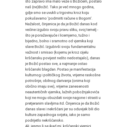
što zapravo ima malo veze s Božićem, postalo
naš (ne)Božić. Tako je već mnogo godina,
gdje smo se uvukli u trgovinu kroz koju
pokušavamo 'podmiriti račune s Bogom'.
Nažalost, činjenica je da je Božić danas kod
većine izgubio svoju pravu sliku, svoj temelj -
što je poražavajuće i licemjerno, tužno i
bijedno, bolno i sramotno od vjernika koji
slave Božić. Izgubivši svoju fundamentalnu
važnost i smisao (kojemu je kroz cijelu
kršćansku povijest nešto nedostajalo), danas
je Božić postao sve, a najmanje ostao
kršćanski blagdan. Postao je manifestacija
kulturnog i političkog života, vrijeme raskošne
potrošnje, obilnog darivanja (onima koji
obično imaju sve), vrijeme zanesenosti
neautentičnih vjernika, lažnih pobožnjakovića
koji ne mogu obuzdati svoje nagone i strasti u
pretjeranim slavljima itd. Činjenica je da Božić
danas slave i nekršćani jer su oduvijek bili dio
kulture zapadnoga svijeta, iako je samo
podrijetlo nekršćansko.
Ali, jesmo li se ikad mi, kršćanski vjernici,