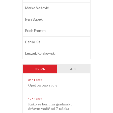
Marko Vešović
Ivan Supek
Erich Fromm
Danilo Kiš
Leszek Kołakowski
BEZDAN
VIJESTI
06.11.2023
​Opet on ono svoje
17.10.2022
Kako se boriti za građansku
državu: vodič od 7 tačaka