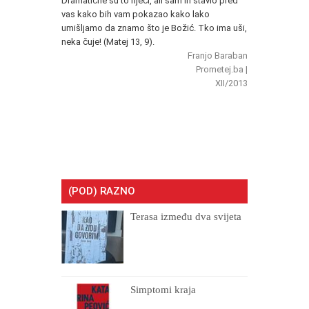
Dramatične su to riječi, ali sam ih stavio pred
vas kako bih vam pokazao kako lako
umišljamo da znamo što je Božić. Tko ima uši,
neka čuje! (Matej 13, 9).
Franjo Baraban
Prometej.ba |
XII/2013
(POD) RAZNO
Terasa između dva svijeta
Simptomi kraja