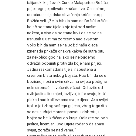
talijanski književnik Curzio Malaparte o Božiću,
prije nego je prihvatio kršćanstvo. On, naime,
razočaran u ljudska shvaćanja kršćanskog
Božića veli: „Želio bih da nam na Božić božićni
kolač postane tijelo koje trpi pod našim
nožem, a vino da postane krv i da se svi na
trenutak u ustima zgrozimo nad svijetom.
Volio bih da nam se na Božić naša djeca
iznenada prikažu onakva kakva će sutra biti,
za nekoliko godina, ako se ne budemo
odvažili pobuniti protiv zla koje nam prijeti.
Jadna raskomadana tijela, napuštena u
crvenom blatu nekog bojišta. Htio bih da se u
božićnoj noći u svim crkvama svijeta podigne
neki siromašni svećenik vičući: 'Odlazite od
ovih jaslica licemjeri, lažljivci, idite svojoj kući
plakati nad kolijevkama svoje djece. Ako svijet
trpi to je i zbog vašega grijeha, zbog toga što
se ne usuđujete braniti pravdu i dobrotu, i
bojite se biti kršćani do kraja. Odlazite od ovih
jaslica, licemjeri. Ovo Dijete rođeno da spasi
svijet, zgraža se nad vama.'“