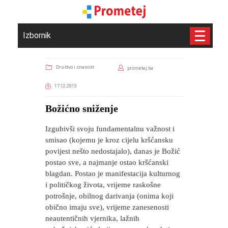
Izbornik
Društvo i znanost
prometej.ba
17.12.2013
Božićno sniženje
Izgubivši svoju fundamentalnu važnost i
smisao (kojemu je kroz cijelu kršćansku
povijest nešto nedostajalo), danas je Božić
postao sve, a najmanje ostao kršćanski
blagdan. Postao je manifestacija kulturnog
i političkog života, vrijeme raskošne
potrošnje, obilnog darivanja (onima koji
obično imaju sve), vrijeme zanesenosti
neautentičnih vjernika, lažnih