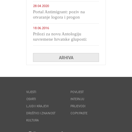
28.04.2020
Portal Antimigrant: poziv na
otvaranje logora i progon
migranata poput bijesnih kerova
18.06.2016
Prilozi za novu Antologiju
suvremene hrvatske gluposti:
Kolinda i ekipa o navijačkim
huliganima
ARHIVA
VIJESTI
POVIJEST
OSVRTI
INTERVJU
LJUDI I KRAJEVI
PRIJEVODI
DRUŠTVO I ZNANOST
COPY/PASTE
KULTURA