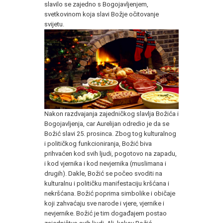
slavilo se zajedno s Bogojavljenjem,
svetkovinom koja slavi Božje očitovanje
svijetu.
Nakon razdvajanja zajedničkog slavlja Božića i
Bogojavljenja, car Aurelijan odredio je da se
Božić slavi 25. prosinca. Zbog tog kulturalnog
i političkog funkcioniranja, Božić biva
prihvaćen kod svih ljudi, pogotovo na zapadu,
i kod vjernika i kod nevjernika (muslimana i
drugih). Dakle, Božić se počeo svoditi na
kulturalnu i političku manifestaciju kršćana i
nekršćana. Božić poprima simbolike i običaje
koji zahvaćaju sve narode i vjere, vjernike i
nevjernike. Božić je tim događajem postao