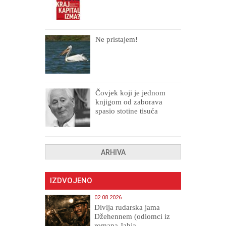
Ne pristajem!
Čovjek koji je jednom
knjigom od zaborava
spasio stotine tisuća
drugih, prokletih i
uništenih
ARHIVA
IZDVOJENO
02.08.2026
Divlja rudarska jama
Džehennem (odlomci iz
romana Jahja