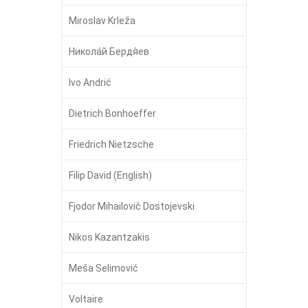
Miroslav Krleža
Никола́й Бердя́ев
Ivo Andrić
Dietrich Bonhoeffer
Friedrich Nietzsche
Filip David (English)
Fjodor Mihailovič Dostojevski
Nikos Kazantzakis
Meša Selimović
Voltaire