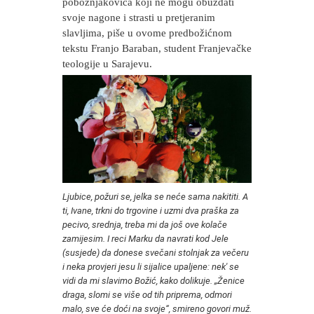
pobožnjakovića koji ne mogu obuzdati
svoje nagone i strasti u pretjeranim
slavljima, piše u ovome predbožićnom
tekstu Franjo Baraban, student Franjevačke
teologije u Sarajevu.
Ljubice, požuri se, jelka se neće sama nakititi. A
ti, Ivane, trkni do trgovine i uzmi dva praška za
pecivo, srednja, treba mi da još ove kolače
zamijesim. I reci Marku da navrati kod Jele
(susjede) da donese svečani stolnjak za večeru
i neka provjeri jesu li sijalice upaljene: nek' se
vidi da mi slavimo Božić, kako dolikuje. „Ženice
draga, slomi se više od tih priprema, odmori
malo, sve će doći na svoje“, smireno govori muž.