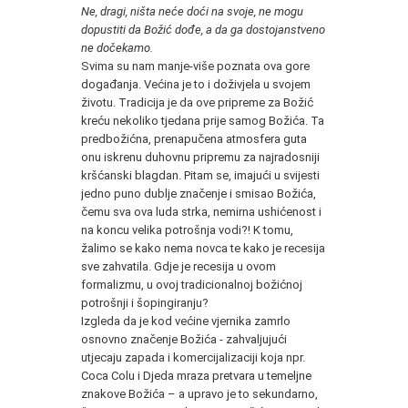
Ne, dragi, ništa neće doći na svoje, ne mogu
dopustiti da Božić dođe, a da ga dostojanstveno
ne dočekamo.
Svima su nam manje-više poznata ova gore
događanja. Većina je to i doživjela u svojem
životu. Tradicija je da ove pripreme za Božić
kreću nekoliko tjedana prije samog Božića. Ta
predbožićna, prenapučena atmosfera guta
onu iskrenu duhovnu pripremu za najradosniji
kršćanski blagdan. Pitam se, imajući u svijesti
jedno puno dublje značenje i smisao Božića,
čemu sva ova luda strka, nemirna ushićenost i
na koncu velika potrošnja vodi?! K tomu,
žalimo se kako nema novca te kako je recesija
sve zahvatila. Gdje je recesija u ovom
formalizmu, u ovoj tradicionalnoj božićnoj
potrošnji i šopingiranju?
Izgleda da je kod većine vjernika zamrlo
osnovno značenje Božića - zahvaljujući
utjecaju zapada i komercijalizaciji koja npr.
Coca Colu i Djeda mraza pretvara u temeljne
znakove Božića – a upravo je to sekundarno,