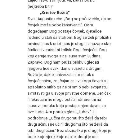
zajedništvo svih ljudi. Ali, kakav Božić
(ne)treba biti?
„Kristov Božić“
Sveti Augustin reče: „Bog se počovječio, da se
čovjek može pobožanstveniti“. Ovim
događajem Bog postaje čovjek, djetešce
rođeno u štali sa stokom. Bog se želi približiti i
privinuti nas k sebi. Isus je stoga iz nazaretske
štalice sveprisutni i bliski Bog, čovječni. Bog
koji daruje svoga sina Isusa svim ljudima.
Zapravo, Bog nam pruža priliku ugledati
njegovo lice svaki dan u susretu s drugim.
Božić je, dakle, univerzalan trenutak u
čovječanstvu, značajan za svakoga čovjeka i
apsolutno nitko ga ne bi smio sebi svojatati, i
svrstavati ga u svoje privatne domene. Jer, čak
i nekršćani ne mogu ostati indiferentni na
Isusovu poruku koja postaje mjerodavna za
sve ljude. A ta poruka glasi: „ljubav“. Ili
podrobnije: „Učini drugomu što želiš da tebi
drugi učini, i ne učini drugomu što ne želiš da
tebi drugi učini.“ Bez obzira tko je drugi, koje je
boje, koje vjere, koje nacije, drugi je onaj