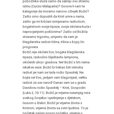
pobožnika služe samo da sakriju ovu strašnu
istinu (Curzio Malaparte)? Govore li nam te
kategorije da moramo nanovo oživjeti Božić?
Zašto smo dopustili da Krist umre u nama,
zašto ga mi kršćani ismijavamo raskošom,
bogatstvom svoje trpeze, svoje okićene kuće i
neprocjenjivim poklonima? Zašto od Božića
stvaramo trgovinu, umjesto da nam je
blagdanska radost tišina, tišina u kojoj On
progovara.
Božić nije okićeni bor, bogata blagdanska
trpeza, raskošno blještavilo lampiona,
okićenih ulica i gradova. Ne! Božić s tim nema
nikakve veze. Božić bi trebao biti istinska
radost jer nam se tada rodio Spasitelj. Ne
bojte se! Evo, javljam vam blagovijest, veliku
radost za sav narod! Danas vam se u gradu
Davidovu rodio Spasitelj – Krist, Gospodin
(Luka 2, 10-11). Božić je vrijeme nutarnjeg mira
svakog čovjeka i sjedinjenja s djetetom,
Isusom u štalici. Božić je vrijeme života s
Kristom, vrijeme života sa svim ljudima. To je
početak našeg novog početka, vrijeme u