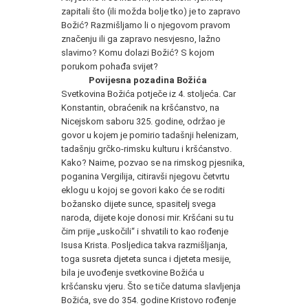
zapitali što (ili možda bolje tko) je to zapravo
Božić? Razmišljamo li o njegovom pravom
značenju ili ga zapravo nesvjesno, lažno
slavimo? Komu dolazi Božić? S kojom
porukom pohađa svijet?
Povijesna pozadina Božića
Svetkovina Božića potječe iz 4. stoljeća. Car
Konstantin, obraćenik na kršćanstvo, na
Nicejskom saboru 325. godine, održao je
govor u kojem je pomirio tadašnji helenizam,
tadašnju grčko-rimsku kulturu i kršćanstvo.
Kako? Naime, pozvao se na rimskog pjesnika,
poganina Vergilija, citiravši njegovu četvrtu
eklogu u kojoj se govori kako će se roditi
božansko dijete sunce, spasitelj svega
naroda, dijete koje donosi mir. Kršćani su tu
čim prije „uskočili“ i shvatili to kao rođenje
Isusa Krista. Posljedica takva razmišljanja,
toga susreta djeteta sunca i djeteta mesije,
bila je uvođenje svetkovine Božića u
kršćansku vjeru. Što se tiče datuma slavljenja
Božića, sve do 354. godine Kristovo rođenje