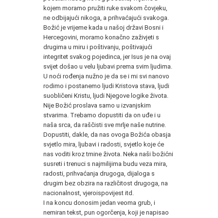
kojem moramo pružiti ruke svakom čovjeku,
ne odbijajući nikoga, a prihvaćajući svakoga.
Božić je vrijeme kada u našoj državi Bosni i
Hercegovini, moramo konačno zaživjeti s
drugima u miru i poštivanju, poštivajući
integritet svakog pojedinca, jer Isus je na ovaj
svijet došao u velu ljubavi prema svim ljudima.
U noći rođenja nužno je da se i mi svi nanovo
rodimo i postanemo ljudi Kristova stava, ljudi
suobličeni Kristu, ljudi Njegove logike života.
Nije Božić proslava samo u izvanjskim
stvarima. Trebamo dopustiti da on uđe i u
naša srca, da raščisti sve mrlje naše nutrine.
Dopustiti, dakle, da nas ovoga Božića obasja
svjetlo mira, ljubavi i radosti, svjetlo koje će
nas voditi kroz tmine života. Neka naši božićni
susreti i trenuci s najmilijima budu veza mira,
radosti, prihvaćanja drugoga, dijaloga s
drugim bez obzira na različitost drugoga, na
nacionalnost, vjeroispovijest itd.
I na koncu donosim jedan veoma grub, i
nemiran tekst, pun ogorčenja, koji je napisao