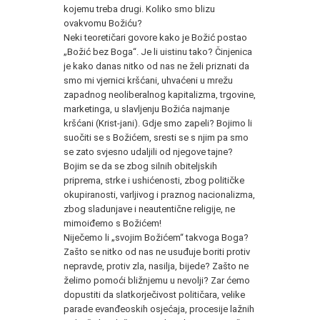
kojemu treba drugi. Koliko smo blizu
ovakvomu Božiću?
Neki teoretičari govore kako je Božić postao
„Božić bez Boga“. Je li uistinu tako? Činjenica
je kako danas nitko od nas ne želi priznati da
smo mi vjernici kršćani, uhvaćeni u mrežu
zapadnog neoliberalnog kapitalizma, trgovine,
marketinga, u slavljenju Božića najmanje
kršćani (Krist-jani). Gdje smo zapeli? Bojimo li
suočiti se s Božićem, sresti se s njim pa smo
se zato svjesno udaljili od njegove tajne?
Bojim se da se zbog silnih obiteljskih
priprema, strke i ushićenosti, zbog političke
okupiranosti, varljivog i praznog nacionalizma,
zbog sladunjave i neautentične religije, ne
mimoiđemo s Božićem!
Niječemo li „svojim Božićem“ takvoga Boga?
Zašto se nitko od nas ne usuđuje boriti protiv
nepravde, protiv zla, nasilja, bijede? Zašto ne
želimo pomoći bližnjemu u nevolji? Zar ćemo
dopustiti da slatkorječivost političara, velike
parade evanđeoskih osjećaja, procesije lažnih