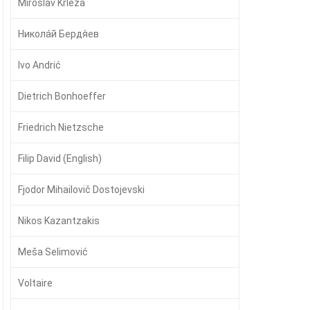
Miroslav Krleža
Никола́й Бердя́ев
Ivo Andrić
Dietrich Bonhoeffer
Friedrich Nietzsche
Filip David (English)
Fjodor Mihailovič Dostojevski
Nikos Kazantzakis
Meša Selimović
Voltaire