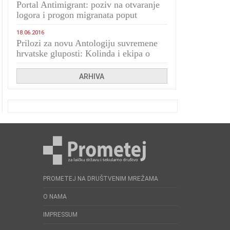
Portal Antimigrant: poziv na otvaranje
logora i progon migranata poput
bijesnih kerova
18.06.2016
Prilozi za novu Antologiju suvremene
hrvatske gluposti: Kolinda i ekipa o
navijačkim huliganima
ARHIVA
PROMETEJ NA DRUŠTVENIM MREŽAMA
O NAMA
IMPRESSUM