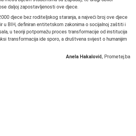
nose daljoj zapostavljenosti ove djece.
00 djece bez roditeljskog staranja, a najveći broj ove djece
r u BIH, definiran entitetskom zakonima o socijalnoj zaštiti i
isala, u teoriji potpomažu proces transformacije od institucija
aksi transformacija ide sporo, a društvena svijest o humanijim
Anela Hakalović
, Prometej.ba