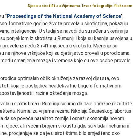
Djeca u sirotištu u Vijetnamu. Izvor fotografije: flickr.com
ku "
Proceedings of the National Academy of Science
"
,
osno formativne godine života provela u sirotištima, pokazuju
ima inteligencije. U studiji se navodi da su rađena skeniranja
 porijeklom iz sirotišta u Rumuniji i koja su kasnije usvojena u
provele između 3 i 41 mjeseca u sirotištu. Mjerenja su
 na njihove vršnjake koji su djetinjstvo proveli u porodicama.
a između smanjenja mozga i vremena koje su ove osobe provele
rodica optimalan oblik okruženja za razvoj djeteta, ovo
oj šteti koja je posljedica neadekvatne brige u formativnom
 zapostavljenosti i razine oštećenja mozga.
ovela u sirotištima u Rumuniji sigurno da daje porazne rezultate
ještena. Naime, za vrijeme režima Nikolaja Čaušeskog, abortus
e bila da se poveća natalitet zemlje i osnaži ekonomija novom
 djece, ali i većim brojem sirotišta gdje su vladali nehumani
ne, procjenjuje se da je u sirotištima bilo smješteno oko