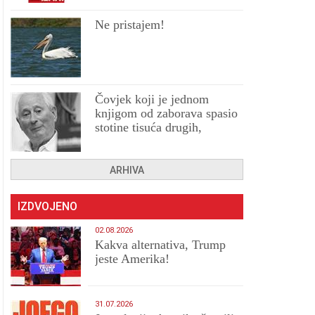
Ne pristajem!
Čovjek koji je jednom
knjigom od zaborava spasio
stotine tisuća drugih,
prokletih i uništenih
ARHIVA
IZDVOJENO
02.08.2026
Kakva alternativa, Trump
jeste Amerika!
31.07.2026