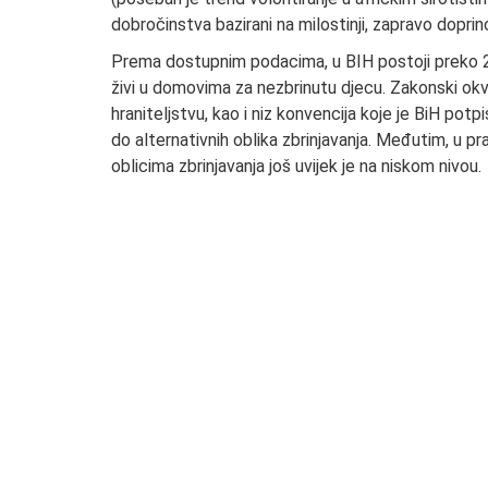
dobročinstva bazirani na milostinji, zapravo dopri
Prema dostupnim podacima, u BIH postoji preko 20
živi u domovima za nezbrinutu djecu. Zakonski okvi
hraniteljstvu, kao i niz konvencija koje je BiH potp
do alternativnih oblika zbrinjavanja. Međutim, u pr
oblicima zbrinjavanja još uvijek je na niskom nivou.