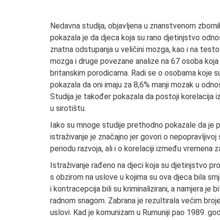
Nedavna studija, objavljena u znanstvenom zborni
pokazala je da djeca koja su rano djetinjstvo odn
znatna odstupanja u veličini mozga, kao i na testov
mozga i druge povezane analize na 67 osoba koja su
britanskim porodicama. Radi se o osobama koje su 
pokazala da oni imaju za 8,6% manji mozak u odnosu
Studija je također pokazala da postoji korelacij
u sirotištu.
Iako su mnoge studije prethodno pokazale da je po
istraživanje je značajno jer govori o nepopravljiv
periodu razvoja, ali i o korelaciji između vremena
Istraživanje rađeno na djeci koja su djetinjstvo pr
s obzirom na uslove u kojima su ova djeca bila sm
i kontracepcija bili su kriminalizirani, a namjera j
radnom snagom. Zabrana je rezultirala većim brojem
uslovi. Kad je komunizam u Rumuniji pao 1989. godi