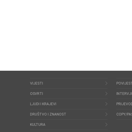
VIJESTI
POVIJES
OSVRTI
INTERVJ
LJUDI I KRAJEVI
PRIJEVOD
DRUŠTVO I ZNANOST
COPY/PA
KULTURA