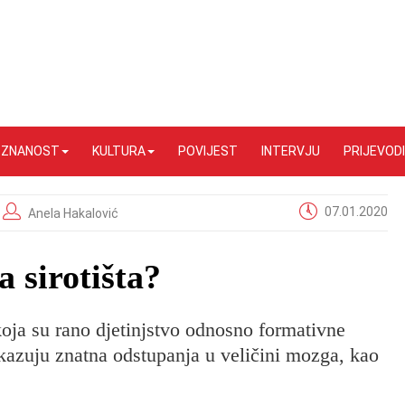
I ZNANOST
KULTURA
POVIJEST
INTERVJU
PRIJEVODI
07.01.2020
Anela Hakalović
 sirotišta?
oja su rano djetinjstvo odnosno formativne
okazuju znatna odstupanja u veličini mozga, kao