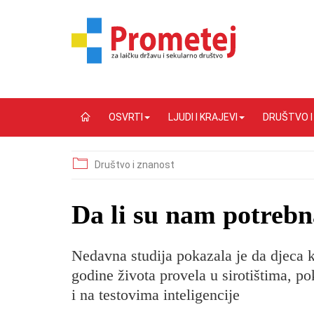
OSVRTI
LJUDI I KRAJEVI
DRUŠTVO 
Društvo i znanost
Da li su nam potrebna
Nedavna studija pokazala je da djeca k
godine života provela u sirotištima, p
i na testovima inteligencije