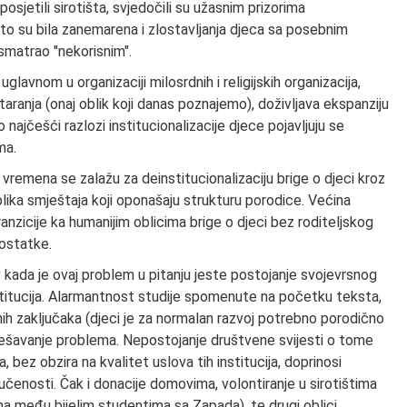
osjetili sirotišta, svjedočili su užasnim prizorima
to su bila zanemarena i zlostavljanja djeca sa posebnim
smatrao "nekorisnim".
, uglavnom u organizaciji milosrdnih i religijskih organizacija,
staranja (onaj oblik koji danas poznajemo), doživljava ekspanziju
o najčešći razlozi institucionalizacije djece pojavljuju se
ma.
vremena se zalažu za deinstitucionalizaciju brige o djeci kroz
lika smještaja koji oponašaju strukturu porodice. Većina
ranzicije ka humanijim oblicima brige o djeci bez roditeljskog
dostatke.
ada je ovaj problem u pitanju jeste postojanje svojevrsnog
titucija. Alarmantnost studije spomenute na početku teksta,
čnih zaključaka (djeci je za normalan razvoj potrebno porodično
rješavanje problema. Nepostojanje društvene svijesti o tome
 bez obzira na kvalitet uslova tih institucija, doprinosi
jučenosti. Čak i donacije domovima, volontiranje u sirotištima
ima među bijelim studentima sa Zapada), te drugi oblici