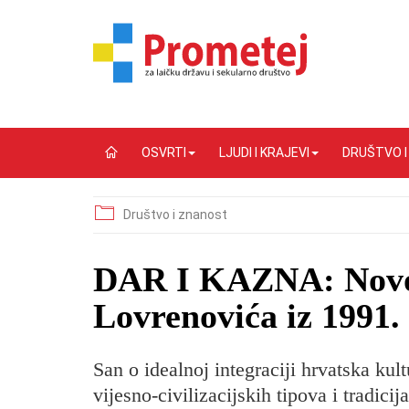
OSVRTI
LJUDI I KRAJEVI
DRUŠTVO 
Društvo i znanost
DAR I KAZNA: Novog
Lovrenovića iz 1991.
San o idealnoj integraciji hrvatska kult
vijesno-civilizacijskih tipova i tradici