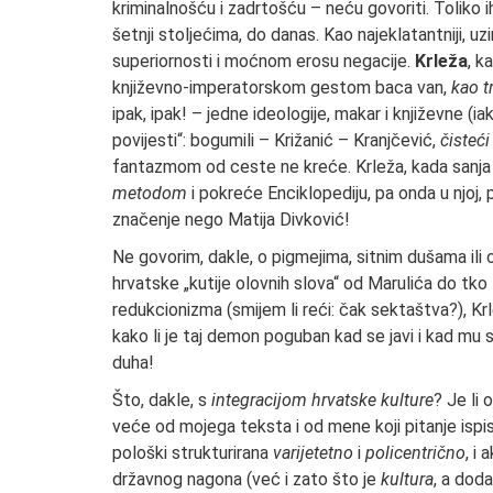
kriminalnošću i zadrtošću – neću govoriti. Toliko 
šetnji stolje­ćima, do danas. Kao najeklatantniji, uzi
superiornosti i moćnom erosu negaci­je.
Krleža
, k
književno-imperatorskom gestom baca van,
kao t
ipak, ipak! – jedne ideologije, makar i književne (i
povijesti“: bogumili – Križanić – Kranjčević,
čisteći
fantazmom od ceste ne kreće. Krleža, kada sanj
metodom
i pokreće Enciklopediju, pa onda u njoj, 
značenje nego Matija Divković!
Ne govorim, dakle, o pigmejima, sitnim du­šama ili 
hrvatske „kutije olovnih slova“ od Marulića do tko 
redukcionizma (smijem li reći: čak sektaštva?), K
kako li je taj demon poguban kad se javi i kad mu
duha!
Što, dakle, s
integracijom hrvatske kulture
? Je li 
veće od mojega tek­sta i od mene koji pitanje ispisu
pološki strukturirana
varijetetno
i
policentrič­no
, i
državnog nagona (već i zato što je
kultura
, a dod