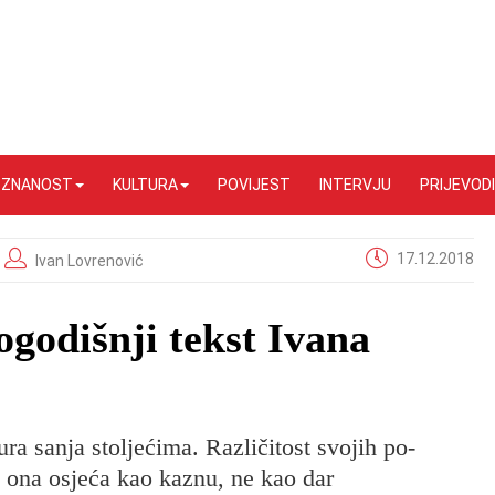
I ZNANOST
KULTURA
POVIJEST
INTERVJU
PRIJEVODI
17.12.2018
Ivan Lovrenović
odišnji tekst Ivana
u­ra sanja stoljećima. Različitost svojih po­
ja ona osjeća kao kaznu, ne kao dar