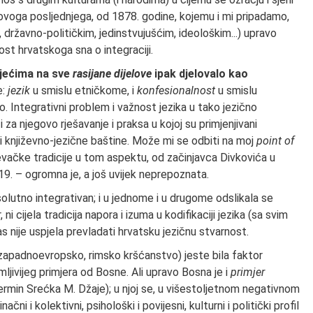
i ovoga posljednje­ga, od 1878. godine, kojemu i mi pripadamo,
državno-političkim, jedinstvujušćim, ide­ološkim...) upravo
st hrvatskoga sna o integraciji.
ljećima na sve
rasijane dijelove
ipak djelovalo kao
e:
jezik
u smislu etničkome, i
konfesionalnost
u smislu
. Integrativni problem i važnost jezika u tako jezično
 za njegovo rješavanje i praksa u kojoj su primje­njivani
 i književno-jezične baštine. Može mi se odbiti na moj
point of
njevačke tradicije u tom aspektu, od začinjavca Divkovića u
 19. – ogromna je, a još uvijek neprepoznata.
solutno integrativan; i u jednome i u drugome odslikala se
ni cijela tradicija napora i izuma u kodifikaciji jezika (sa svim
 nije uspjela prevladati hrvatsku jezičnu stvarnost.
: zapadnoevropsko, rimsko kršćanstvo) jeste bila faktor
mljivijeg primjera od Bo­sne. Ali upravo Bosna je i
primjer
ermin Srećka M. Džaje); u njoj se, u višestoljetnom ne­gativnom
čni i kolektivni, psihološki i povijesni, kulturni i politički profil