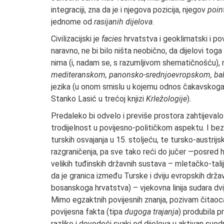
integraciji, zna da je i njegova pozicija, njegov
po­i
jednome od
rasijanih dijelova
.
Civilizacijski je
facies
hrvatstva i geoklimatski i pov
naravno, ne bi bilo ništa neobično, da dijelovi toga
nima (i, nadam se, s razumljivom shematičnošću), mo
mediteranskom, panonsko-srednjoevropskom, bal
jezika (u onom smislu u kojemu odnos čakavskoga,
Stanko Lasić u trećoj knjizi
Krležologije
).
Predaleko bi odvelo i previše prostora za­htijevalo
trodijelnost u povijesno-političkom aspektu. I bez 
turskih osvajanja u 15. stoljeću, te tursko-austrijs
razgraničenja, pa sve tako reći do jučer —posred
velikih tuđinskih dr­žavnih sustava – mletačko-tal
da je granica između Turske i dviju evrop­skih drža
bosanskoga hrvat­stva) – vjekovna linija sudara dviju
Mimo egzaktnih povijesnih znanja, pozi­vam čitaoc
povijesna fakta (tipa
dugoga trajanja
) produbila 
razlike i dovodeći svaki od dijelova u aktivan suod