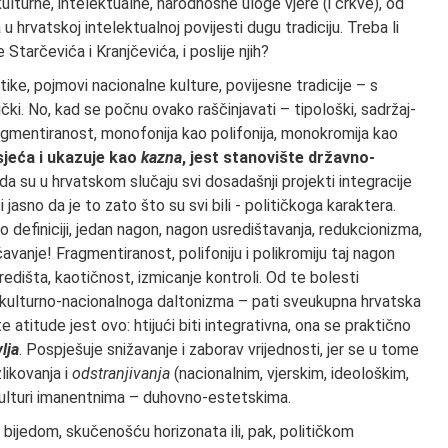
lturne, intelektualne, narodnosne uloge vjere (i crkve), od
u hrvatskoj intelektu­alnoj povijesti dugu tradiciju. Treba li
 Starčevića i Kranjčevića, i poslije njih?
ike, pojmovi nacionalne kulture, povijesne tradicije – s
tički. No, kad se počnu ovako raščinjavati – tipološki, sadržaj­
ragmentiranost, monofonija kao polifonija, monokromija kao
sjeća i ukazuje kao
kazna
,
jest stanovište državno-
da su u hrvatskom slučaju svi dosadašnji projekti integracije
 jasno da je to zato što su svi bili - političko­ga karaktera.
po definiciji, jedan nagon, na­gon usredištavanja, redukcionizma,
čava­nje! Fragmentiranost, polifoniju i polikromiju taj nagon
išta, kaotičnost, izmicanje kon­troli. Od te bolesti
kulturno-nacional­noga daltonizma – pati sveukupna hrvatska
te atitude jest ovo: htijući biti integrativ­na, ona se praktično
lja
. Pospješuje sniža­vanje i zaborav vrijednosti, jer se u tome
likovanja i
odstranjivanja
(nacionalnim, vjerskim, ideološkim,
kulturi imanentnima – duhovno-estetskima.
 bijedom, skučenošću horizonata ili, pak, političkom