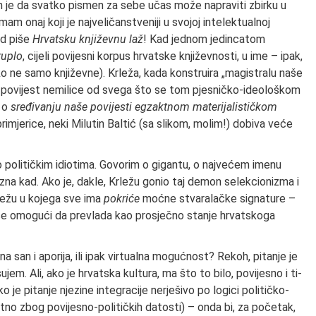
ih je da svatko pismen za sebe učas može napraviti zbirku u
mam onaj koji je najveličanstveniji u svojoj intelek­tualnoj
ad piše
Hrvatsku književnu laž
! Kad jednom jedincatom
ruplo
, cijeli povi­jesni korpus hrvatske književnosti, u ime – ipak,
ako ne samo književne). Krleža, ka­da konstruira „magistralu naše
povi­jest nemilice od svega što se tom pjesničko-ideološkom
a o
sređivanju naše povijesti egzak­tnom materijalističkom
primjerice, neki Milutin Baltić (sa slikom, molim!) dobiva veće
o političkim idiotima. Govorim o gi­gantu, o najvećem imenu
zna kad. Ako je, dakle, Krležu gonio taj demon selekci­onizma i
rležu u kojega sve ima
pokriće
moćne stvaralačke signature –
 se omo­gući da prevlada kao prosječno stanje hrvat­skoga
ona san i aporija, ili ipak virtualna mogućnost? Rekoh, pitanje je
jem. Ali, ako je hrvatska kultura, ma što to bilo, povijesno i ti­
 ako je pitanje njezine integracije nerješivo po logici političko-
atno zbog povijesno-političkih datosti) – onda bi, za početak,