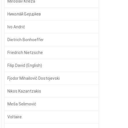
Miroslav Krleža
Никола́й Бердя́ев
Ivo Andrić
Dietrich Bonhoeffer
Friedrich Nietzsche
Filip David (English)
Fjodor Mihailovič Dostojevski
Nikos Kazantzakis
Meša Selimović
Voltaire