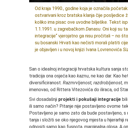
Od kraja 1990., godine koja je označila početak os
ostvarivani kroz bratska klanja čije posljedice 
koliko ima pisac ove uvodne bilješke. Tekst isp
1.1.1991. u zagrebačkom
Danasu
. Oni koji su 
integracije“ vjerojatno ga nisu pročitali – no št
su bosanski Hrvati kao nečisti morali platiti cije
je objavljen i u novoj knjizi Ivana Lovrenovića
Si
*
San o idealnoj integraciji hrvatska kultu­ra sanja sto
tradicija ona osjeća kao
kaznu
, ne kao dar. Kao he
diversificiranost.
Razmrvljenost, razdrobljenost, 
imenovao, od Rittera Vitezovića do iliraca, od Sta
Svi dosadašnji
projekti i pokušaji integraci­je
bil
ili samo
način
? Pitanje nije postavljeno ovome tek
Postavljeno je sa­mo zato da bude postavljeno, s uv
tanja i složiti se oko njegovog mjesta u hijerarhiji
odnositi samo kao fusnota, marginalna glosa. A onaj