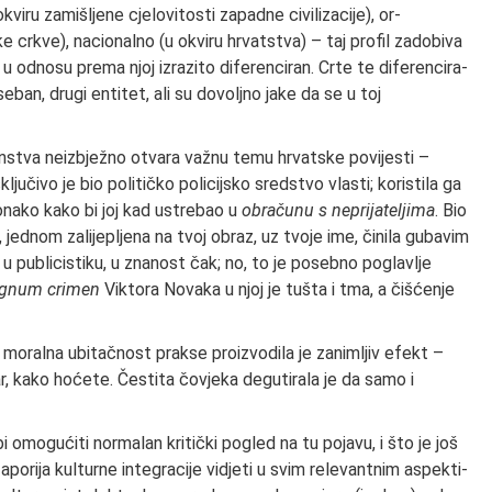
okviru zamišljene cjelovitosti zapadne civilizacije), or­
ke crkve), nacionalno (u okviru hrvatstva) – taj profil zadobiva
e u odnosu prema njoj izrazito diferenciran. Crte te diferencira­
seban, drugi entitet, ali su dovoljno jake da se u toj
anstva neizbježno otvara važnu temu hrvatske povijesti –
ključivo je bio političko policijsko sredstvo vlasti; koristila ga
ona­ko kako bi joj kad ustrebao u
obračunu s ne­prijateljima
. Bio
te, jednom zalijepljena na tvoj obraz, uz tvoje ime, činila gubavim
 i u publicistiku, u znanost čak; no, to je posebno poglavlje
gnum crimen
Viktora Novaka u njoj je tušta i tma, a čišćenje
 moralna ubitačnost prakse proizvo­dila je zanimljiv efekt –
var, kako hoćete. Čestita čovjeka degutirala je da samo i
omogućiti normalan kritički pogled na tu pojavu, i što je još
porija kulturne integracije vidjeti u svim relevantnim aspekti­