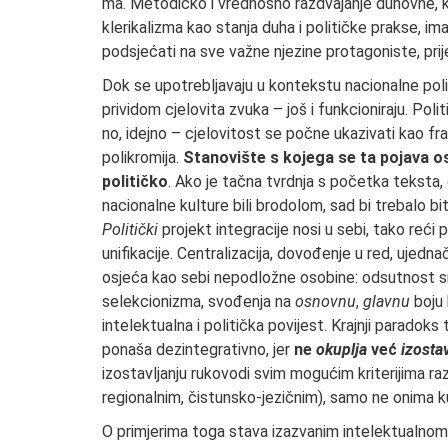
ma. Metodičko i vrednosno razdvajanje duhovne, ku
klerikalizma kao stanja duha i političke prakse, ima 
podsje­ćati na sve važne njezine protagoniste, prije
Dok se upotrebljavaju u kontekstu naci­onalne polit
prividom cjelovita zvu­ka – još i funkcioniraju. Poli
no, idejno – cjelovitost se počne ukazivati kao f
polikromija.
Stanovište s kojega se ta pojava o
političko
. Ako je tačna tvrdnja s početka teksta, 
nacionalne kulture bili brodolom, sad bi trebalo bi­ti
Politički
projekt integracije nosi u sebi, tako reći 
unifikaci­je. Centralizacija, dovođenje u red, ujedna
osjeća kao sebi nepodložne osobine: odsutnost sred
selekcionizma, svođenja na
osnovnu
,
glavnu
boju 
intelektualna i politička povijest. Krajnji para­doks 
ponaša dezintegrativno, jer
ne
okuplja
već
izostav
izo­stavljanju rukovodi svim mogućim kriterijima raz
regionalnim, čistunsko-jezičnim), samo ne onima 
O primjerima toga stava izazvanim intelek­tualnom