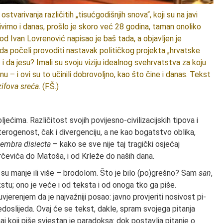
tvarivanja različitih „tisućgodišnjih snova“, koji su na javi
živimo i danas, prošlo je skoro već 28 godina, taman onoliko
od Ivan Lovrenović napisao je baš tada, a objavljen je
tada počeli provoditi nastavak političkog projekta „hrvatske
o i da jesu? Imali su svoju viziju idealnog svehrvatstva za koju
nu – i ovi su to učinili dobrovoljno, kao što čine i danas. Tekst
zifova sreća
. (F.Š.)
ljećima. Različitost svojih po­vijesno-civilizacijskih tipova i
te­rogenost, čak i divergenciju, a ne kao bogat­stvo oblika,
membra disiecta
– kako se sve nije taj tragički osjećaj
rčevića do Matoša, i od Krleže do naših dana.
i su manje ili više – brodolom. Što je bilo (po)grešno? Sam
san
,
stu; ono je veće i od teksta i od onoga tko ga piše.
jerenjem da je najvažniji posao: javno provjeriti nosivost pi­
 redoslijeda. Ovaj će se tekst, dakle, spram svojega pitanja
 koji piše svje­stan je paradoksa: dok postavlja pitanje o