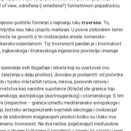
nt
of view
, određena (i omeđena?) formativ­nom pripadnošću
ijesno-politički formiran u najma­nju ruku
trovrsno
. To,
 triptiha nisu tako
izrazito
markirani. U posve slobodnim termi­
že se govoriti o tri civilizacijska areala:
romansko-
kansko-orijentalnom
. Toj trovrsnosti pandan je i trostrukost
 kajkav­skoga i štokavskoga ingeniozno postavlja i imenuje
 opisivanje svih događaja i obrata koji su uvjetovali ovu
zalaženja u dalju pro­šlost, dovoljno je podsjetiti: od početka
kih i tursko-mletačkih ratova, mirova, ponovnih ra­tova i
 hrvatstva kao
narodne supstance
(Krleža) ide granica triju
ijanskoga, au­strijskoga (austrougarskog) i otomanskoga. S tim
va (
respective
– granica između mediteransko-evropskoga i
 žestoko antagoniziranih svjetskih ideologija i civiliza­cija!
a da slobodnom imaginacijom pre­doči koliko su i kako ova
primarnu trovrsnost. Na dva načina: pojačavajući međusobne
nos s drugim kulturama (i narodima) u či­jemu se ozračju i sjeni