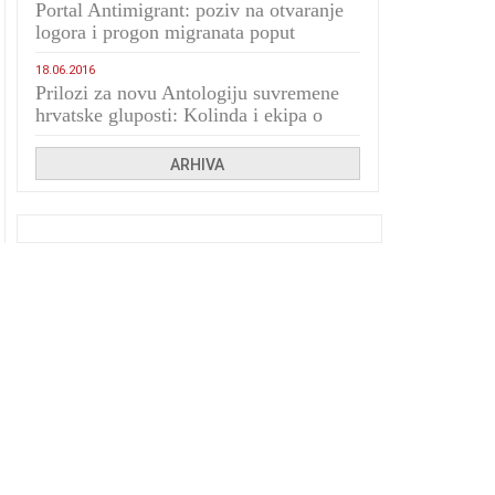
Portal Antimigrant: poziv na otvaranje
logora i progon migranata poput
bijesnih kerova
18.06.2016
Prilozi za novu Antologiju suvremene
hrvatske gluposti: Kolinda i ekipa o
navijačkim huliganima
ARHIVA