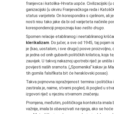
franjevca i katolika-Hrvata uopće. Civilizacijski (u 
ganizacijski (u okviru Franjevačkoga reda i Katolič
status
varijeteta
. On korespondira s cjelinom, ali j
nosti nisu tako jake da bi od varijeteta načinile po
korespondenciji prepoznaju kao
nešto drugo
.
Spomen relacije etabliranog i neetabliranog kršć
klerikalizam
. Do jučer, a sve od 1945, taj pojam is
je (kao, uostalom, i sve drugo) posve proizvoljno, 
je jedna od onih gubavih poli­tičkih krilatica, koja 
zauvi­jek. U takvoj nakaznoj upotrebi riječ je unišla
povijesti naših sramota. („Spomeni­ka“ kakav je
Ma
tih gomila falsi­fikata bit će heraklovski posao).
Takva pojmovna ispražnjenost termina i politička i
zastirala je, naime, stvarni pogled, ili pogled u st
izgovo­ri riječ u njezinu stvarnom značenju.
Promjena, međutim, političkoga konteksta imala bi 
važnije, imala bi
oba­vezivati na
njega, ako se hoće a