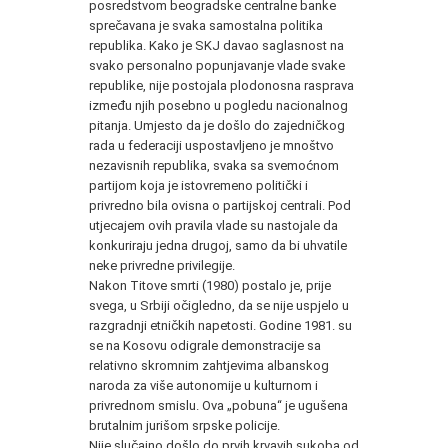
posredstvom beogradske centralne banke
sprečavana je svaka samostalna politika
republika. Kako je SKJ davao saglasnost na
svako personalno popunjavanje vlade svake
republike, nije postojala plodonosna rasprava
između njih posebno u pogledu nacionalnog
pitanja. Umjesto da je došlo do zajedničkog
rada u federaciji uspostavljeno je mnoštvo
nezavisnih republika, svaka sa svemoćnom
partijom koja je istovremeno politički i
privredno bila ovisna o partijskoj centrali. Pod
utjecajem ovih pravila vlade su nastojale da
konkuriraju jedna drugoj, samo da bi uhvatile
neke privredne privilegije.
Nakon Titove smrti (1980) postalo je, prije
svega, u Srbiji očigledno, da se nije uspjelo u
razgradnji etničkih napetosti. Godine 1981. su
se na Kosovu odigrale demonstracije sa
relativno skromnim zahtjevima albanskog
naroda za više autonomije u kulturnom i
privrednom smislu. Ova „pobuna“ je ugušena
brutalnim jurišom srpske policije.
Nije slučajno došlo do prvih krvavih sukoba od