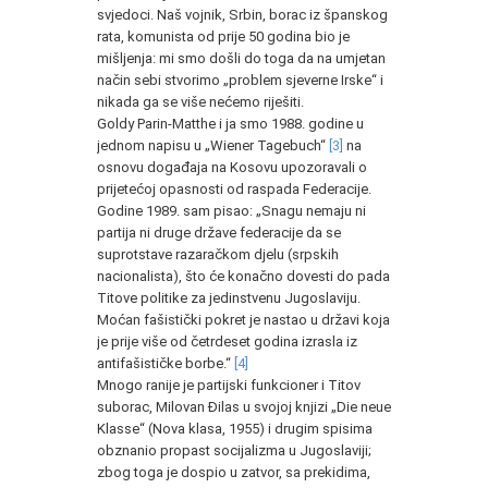
svjedoci. Naš vojnik, Srbin, borac iz španskog
rata, komunista od prije 50 godina bio je
mišljenja: mi smo došli do toga da na umjetan
način sebi stvorimo „problem sjeverne Irske“ i
nikada ga se više nećemo riješiti.
Goldy Parin-Matthe i ja smo 1988. godine u
jednom napisu u „Wiener Tagebuch“
[3]
na
osnovu događaja na Kosovu upozoravali o
prijetećoj opasnosti od raspada Federacije.
Godine 1989. sam pisao: „Snagu nemaju ni
partija ni druge države federacije da se
suprotstave razaračkom djelu (srpskih
nacionalista), što će konačno dovesti do pada
Titove politike za jedinstvenu Jugoslaviju.
Moćan fašistički pokret je nastao u državi koja
je prije više od četrdeset godina izrasla iz
antifašističke borbe.“
[4]
Mnogo ranije je partijski funkcioner i Titov
suborac, Milovan Đilas u svojoj knjizi „Die neue
Klasse“ (Nova klasa, 1955) i drugim spisima
obznanio propast socijalizma u Jugoslaviji;
zbog toga je dospio u zatvor, sa prekidima,