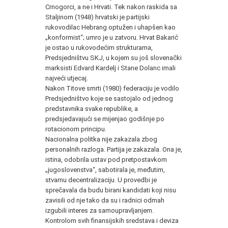
Crnogorci, a ne i Hrvati. Tek nakon raskida sa
Staljinom (1948) hrvatski je partijski
rukovodilac Hebrang optužen i uhapšen kao
„konformist“; umro je u zatvoru. Hrvat Bakarić
je ostao u rukovodećim strukturama,
Predsjedništvu SKJ, u kojem su još slovenački
marksisti Edvard Kardelj i Stane Dolanc imali
najveći utjecaj.
Nakon Titove smrti (1980) federaciju je vodilo
Predsjedništvo koje se sastojalo od jednog
predstavnika svake republike, a
predsjedavajući se mijenjao godišnje po
rotacionom principu.
Nacionalna politka nije zakazala zbog
personalnih razloga. Partija je zakazala. Ona je,
istina, odobrila ustav pod pretpostavkom
„jugoslovenstva“, sabotirala je, međutim,
stvarnu decentralizaciju. U provedbi je
sprečavala da budu birani kandidati koji nisu
zavisili od nje tako da su i radnici odmah
izgubili interes za samoupravljanjem.
Kontrolom svih finansijskih sredstava i deviza