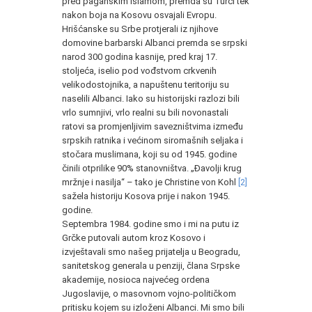
pred paganskim islamom, premda su Turci tek
nakon boja na Kosovu osvajali Evropu.
Hrišćanske su Srbe protjerali iz njihove
domovine barbarski Albanci premda se srpski
narod 300 godina kasnije, pred kraj 17.
stoljeća, iselio pod vođstvom crkvenih
velikodostojnika, a napuštenu teritoriju su
naselili Albanci. Iako su historijski razlozi bili
vrlo sumnjivi, vrlo realni su bili novonastali
ratovi sa promjenljivim savezništvima između
srpskih ratnika i većinom siromašnih seljaka i
stočara muslimana, koji su od 1945. godine
činili otprilike 90% stanovništva. „Đavolji krug
mržnje i nasilja“ – tako je Christine von Kohl
[2]
sažela historiju Kosova prije i nakon 1945.
godine.
Septembra 1984. godine smo i mi na putu iz
Grčke putovali autom kroz Kosovo i
izvještavali smo našeg prijatelja u Beogradu,
sanitetskog generala u penziji, člana Srpske
akademije, nosioca najvećeg ordena
Jugoslavije, o masovnom vojno-političkom
pritisku kojem su izloženi Albanci. Mi smo bili