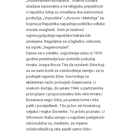
„muslimanskih Bosanaca“; ovakva oznaka
izražava nacionalnu a ne religijsku pripadnost.
U republici Srbiji su omeđena dva autonomna
područja; „Vojvodina“ i „Kosovo i Metohija“ sa
kojima je Republika najvažnije političke odluke
morala usaglasiti. Ovim je nadmoć
najmnogoljudnije republike trebala biti
umanjena. Regulativa se očigledno odnosila
na srpski „hegemonizam“.
Danas se u ostatku Jugoslavije ustav iz 1974.
godine predstavlja kao urotnički pokušaj
Hrvata Josipa Broza Tita da razvlasti Srbe koji
su se sami borili za oslobođenje zemlje i za to
podnijeli najveće žrtve. Ova tvrdnja na
eklatantan način proturječi činjenicama. U
svakom slučaju, do jeseni 1944. u partizanima
je brojčano i proporcionalno bilo više Hrvata i
Bosanaca nego Srba, pa prema tome i više
palih i povrijeđenih. Tito je bio sin hrvatskog
seljaka i majke Slovenke. To je bilo poznato. U
Vrhovnom štabu armije i u najvišem partijskom
rukovodstvu su, međutim, za vrijeme
oslobodilačkog rata sjedili samo Srbi i