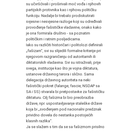
su učvršćivali i proširivali moć vođa i njihovih
partijskih protivnika kao i njihovu političku
funkciju. Nadalje bi trebalo prodiskutirati
svjesne i nesvjesne razloge koji su određivali
provođenje fašističke vladavine, onako kako
je ona formirala društvo - sa poznatim
političkim i ratnim posljedicama.
Iako su različiti historičari i politolozi definirali
„fašizam“, svi su slijedili formalne kriterije pri
njegovom razgraničenju od autoritarnih ili
diktatorskih vladavina. Svi su istraživali, prije
svega, institucije kao što je vojna diktatura,
ustanove državnog terora i slično. Sama
delegacija državnog autoriteta na neki
fašistički pokret (falange, fascie, NSDAP sa
SA i SS) stvarala bi pretpostavke za fašističku
diktaturu. Cilj fašizma bi bio preobrazba
države, npr. uspostavljavanje staleške države
koja bi „svođenjem pod nacionalni predznak
prividno dovela do nestanka postojećih
klasnih razlika“.
Ja se slažem s tim da se sa fašizmom prisilno