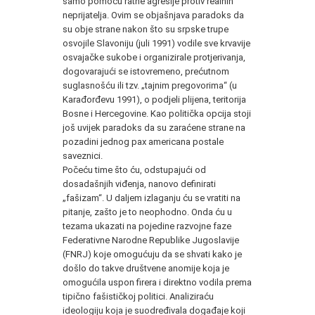
samo pomoću ratne agresije protiv realnih
neprijatelja. Ovim se objašnjava paradoks da
su obje strane nakon što su srpske trupe
osvojile Slavoniju (juli 1991) vodile sve krvavije
osvajačke sukobe i organizirale protjerivanja,
dogovarajući se istovremeno, prećutnom
suglasnošću ili tzv. „tajnim pregovorima“ (u
Karađorđevu 1991), o podjeli plijena, teritorija
Bosne i Hercegovine. Kao politička opcija stoji
još uvijek paradoks da su zaraćene strane na
pozadini jednog pax americana postale
saveznici.
Počeću time što ću, odstupajući od
dosadašnjih viđenja, nanovo definirati
„fašizam“. U daljem izlaganju ću se vratiti na
pitanje, zašto je to neophodno. Onda ću u
tezama ukazati na pojedine razvojne faze
Federativne Narodne Republike Jugoslavije
(FNRJ) koje omogućuju da se shvati kako je
došlo do takve društvene anomije koja je
omogućila uspon firera i direktno vodila prema
tipično fašističkoj politici. Analiziraću
ideologiju koja je suodređivala događaje koji