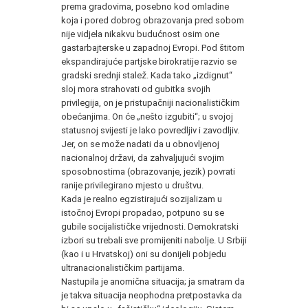
prema gradovima, posebno kod omladine
koja i pored dobrog obrazovanja pred sobom
nije vidjela nikakvu budućnost osim one
gastarbajterske u zapadnoj Evropi. Pod štitom
ekspandirajuće partjske birokratije razvio se
gradski srednji stalež. Kada tako „izdignut“
sloj mora strahovati od gubitka svojih
privilegija, on je pristupačniji nacionalističkim
obećanjima. On će „nešto izgubiti“; u svojoj
statusnoj svijesti je lako povredljiv i zavodljiv.
Jer, on se može nadati da u obnovljenoj
nacionalnoj državi, da zahvaljujući svojim
sposobnostima (obrazovanje, jezik) povrati
ranije privilegirano mjesto u društvu.
Kada je realno egzistirajući sozijalizam u
istočnoj Evropi propadao, potpuno su se
gubile socijalističke vrijednosti. Demokratski
izbori su trebali sve promijeniti nabolje. U Srbiji
(kao i u Hrvatskoj) oni su donijeli pobjedu
ultranacionalističkim partijama.
Nastupila je anomična situacija; ja smatram da
je takva situacija neophodna pretpostavka da