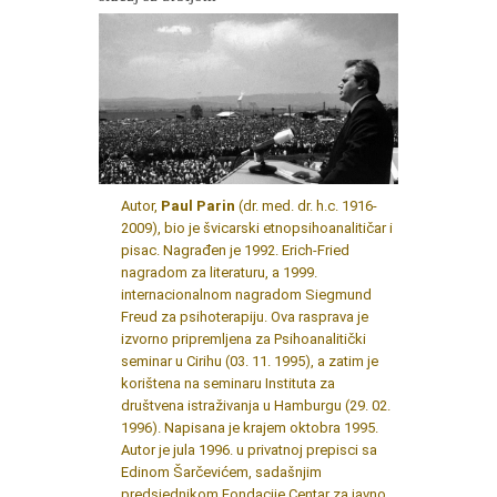
Autor,
Paul Parin
(dr. med. dr. h.c. 1916-
2009), bio je švicarski etnopsihoanalitičar i
pisac. Nagrađen je 1992. Erich-Fried
nagradom za literaturu, a 1999.
internacionalnom nagradom Siegmund
Freud za psihoterapiju. Ova rasprava je
izvorno pripremljena za Psihoanalitički
seminar u Cirihu (03. 11. 1995), a zatim je
korištena na seminaru Instituta za
društvena istraživanja u Hamburgu (29. 02.
1996). Napisana je krajem oktobra 1995.
Autor je jula 1996. u privatnoj prepisci sa
Edinom Šarčevićem, sadašnjim
predsjednikom Fondacije Centar za javno