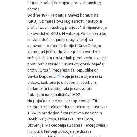
brutalne policijske mjere protiv albanskog
naroda.
Godine 1971. je partija, Savez komunista
(SKJ), uz maršalovu suglasnost, nastupila
protiv tzv. „hrvatskog proljeća“. Smijenjeno je
rukovodstvo SKJ u Hrvatskoj. Po čišćenju su
na vlast došli sigurniji drugovi, koji su
uglavnom poticali iz Srbije ili Crne Gore, ne
samo partijski kadrovi nego i rukovodioci
važnijih službi i privrednih preduzeća. Ovaj je
postupak ostavio u Hrvatskoj gorak osjećaj
protiv „Srba“. Predsjednica Republike dr.
Savka Dapčević
[1]
, koja je tada otjerana iz
službe, izabrana je u novom hrvatskom
parlamentu i podupirala je sa svojom
frakcijom nacionalističku HDZ.
Na pojačane nacionalne napetosti je Tito
reagirao pokušajem decentralizacije. Ustav iz
1974. je predviđao šest relativno neovisnih
republika (Srbija, Hrvatska, Crna Gora,
Slovenija, Makedonija i Bosna i Hercegovina).
Prvi put u historiji postojala je država