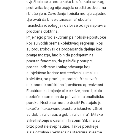
uvježbala se u teroru kako bi ućutkala svakog
protivnika kojeg nije uspjela srediti podvalama
i blaćenjem. Zavođenje i prisila moraju zajedno
djelovati da bi se u „masama“ ukotvila
fašistička ideologija i da bi se od nje napravila
prodorna doktrina.
Prije nego prodiskutiram psihološke postupke
koji su vodili prema kolektivnoj regresiji i koji
su prouzrokovali da propaganda djeluje kao
pranje mozga, htio bih da podsjetim na
prastari fenomen, da psihički postupci,
procesi odbrane i prilagođavanja koji
subjektivno koriste rasterećivanju, imaju u
kolektivu, po pravilu, suprotni učinak: veću
naklonost konfliktima i povišenu agresivnost.
Frustriran za trajanje cijele krize, narod je bio
neobično spreman da prihvati nacionalističku
poruku. Nešto se moralo desiti! Postojalo je
također i takozvano prastaro iskustvo: „Srbi
su dobitnici u ratu, a gubitnici u miru“. Mitske
slike historije o časnim i hrabrim Srbima su
brzo postale sveprisutne. Takve poruke je
slala ozbiljna i beznačajna literatura, pjesme,