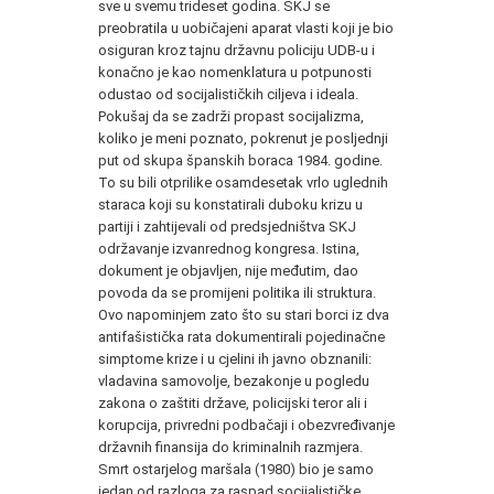
sve u svemu trideset godina. SKJ se
preobratila u uobičajeni aparat vlasti koji je bio
osiguran kroz tajnu državnu policiju UDB-u i
konačno je kao nomenklatura u potpunosti
odustao od socijalističkih ciljeva i ideala.
Pokušaj da se zadrži propast socijalizma,
koliko je meni poznato, pokrenut je posljednji
put od skupa španskih boraca 1984. godine.
To su bili otprilike osamdesetak vrlo uglednih
staraca koji su konstatirali duboku krizu u
partiji i zahtijevali od predsjedništva SKJ
održavanje izvanrednog kongresa. Istina,
dokument je objavljen, nije međutim, dao
povoda da se promijeni politika ili struktura.
Ovo napominjem zato što su stari borci iz dva
antifašistička rata dokumentirali pojedinačne
simptome krize i u cjelini ih javno obznanili:
vladavina samovolje, bezakonje u pogledu
zakona o zaštiti države, policijski teror ali i
korupcija, privredni podbačaji i obezvređivanje
državnih finansija do kriminalnih razmjera.
Smrt ostarjelog maršala (1980) bio je samo
jedan od razloga za raspad socijalističke