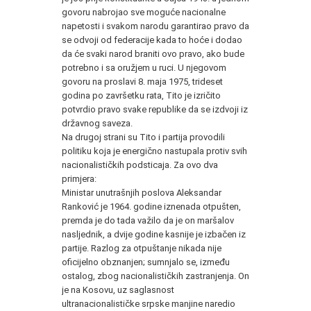
govoru nabrojao sve moguće nacionalne
napetosti i svakom narodu garantirao pravo da
se odvoji od federacije kada to hoće i dodao
da će svaki narod braniti ovo pravo, ako bude
potrebno i sa oružjem u ruci. U njegovom
govoru na proslavi 8. maja 1975, trideset
godina po završetku rata, Tito je izričito
potvrdio pravo svake republike da se izdvoji iz
državnog saveza.
Na drugoj strani su Tito i partija provodili
politiku koja je energično nastupala protiv svih
nacionalističkih podsticaja. Za ovo dva
primjera:
Ministar unutrašnjih poslova Aleksandar
Ranković je 1964. godine iznenada otpušten,
premda je do tada važilo da je on maršalov
nasljednik, a dvije godine kasnije je izbačen iz
partije. Razlog za otpuštanje nikada nije
oficijelno obznanjen; sumnjalo se, između
ostalog, zbog nacionalističkih zastranjenja. On
je na Kosovu, uz saglasnost
ultranacionalističke srpske manjine naredio