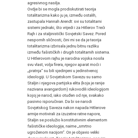
agresivnog nasilja.
Ovdje bi se mogla prodiskutirati teorija
totalitarizma kako ju je, između ostalih,
zastupala Hannah Arendt: svi su totalitarni
sistemi jednaki, što vrijedi i za Hitlerov Treći
Rajh i za staljinistički Sovjetski Savez. Pored
nespornih sličnosti, čini mi se da je teorija
totalitarizma izbrisala jednu bitnu razliku
između fašističkih i drugih totalitarnih sistema.
U Hitlerovom rajhu je narodna vojska nosila
svu vlast, volja firera, njegov aparat moći i
„pratnja“ su bili sjedinjeni u jedinstvenoj
ideologiji. U Sovjetskom Savezu su samo
Staljin i njegova partijska elita (koja je ranije
nazivana avangardom) rukovodili ideologijom
kojoj je narod, iako otuđen od nje, svakako
pasivno isporučivan. Da bi se narodi
Sovjetskog Saveza nakon napada Hitlerove
armije motivirali za izuzetne ratne napore,
Staljin se poslužio konstitutivnim elementom
fašističke ideologije, naime „smrtno
ugroženom nacijom“. On je objavio veliki