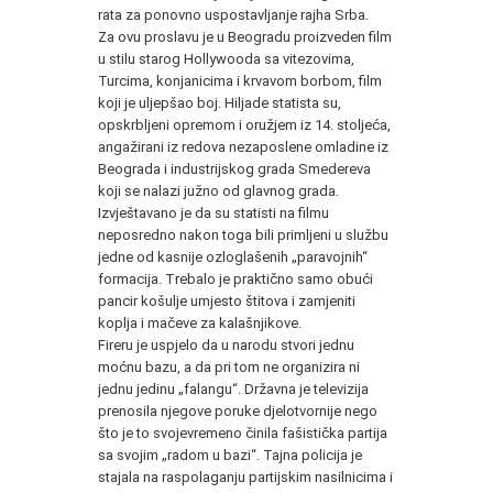
rata za ponovno uspostavljanje rajha Srba.
Za ovu proslavu je u Beogradu proizveden film
u stilu starog Hollywooda sa vitezovima,
Turcima, konjanicima i krvavom borbom, film
koji je uljepšao boj. Hiljade statista su,
opskrbljeni opremom i oružjem iz 14. stoljeća,
angažirani iz redova nezaposlene omladine iz
Beograda i industrijskog grada Smedereva
koji se nalazi južno od glavnog grada.
Izvještavano je da su statisti na filmu
neposredno nakon toga bili primljeni u službu
jedne od kasnije ozloglašenih „paravojnih“
formacija. Trebalo je praktično samo obući
pancir košulje umjesto štitova i zamjeniti
koplja i mačeve za kalašnjikove.
Fireru je uspjelo da u narodu stvori jednu
moćnu bazu, a da pri tom ne organizira ni
jednu jedinu „falangu“. Državna je televizija
prenosila njegove poruke djelotvornije nego
što je to svojevremeno činila fašistička partija
sa svojim „radom u bazi“. Tajna policija je
stajala na raspolaganju partijskim nasilnicima i