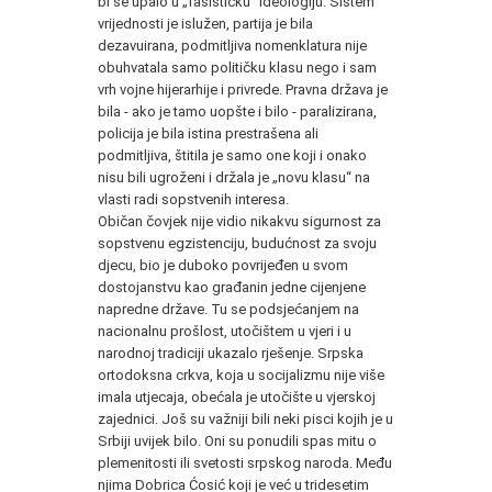
bi se upalo u „fašističku“ ideologiju. Sistem
vrijednosti je islužen, partija je bila
dezavuirana, podmitljiva nomenklatura nije
obuhvatala samo političku klasu nego i sam
vrh vojne hijerarhije i privrede. Pravna država je
bila - ako je tamo uopšte i bilo - paralizirana,
policija je bila istina prestrašena ali
podmitljiva, štitila je samo one koji i onako
nisu bili ugroženi i držala je „novu klasu“ na
vlasti radi sopstvenih interesa.
Običan čovjek nije vidio nikakvu sigurnost za
sopstvenu egzistenciju, budućnost za svoju
djecu, bio je duboko povrijeđen u svom
dostojanstvu kao građanin jedne cijenjene
napredne države. Tu se podsjećanjem na
nacionalnu prošlost, utočištem u vjeri i u
narodnoj tradiciji ukazalo rješenje. Srpska
ortodoksna crkva, koja u socijalizmu nije više
imala utjecaja, obećala je utočište u vjerskoj
zajednici. Još su važniji bili neki pisci kojih je u
Srbiji uvijek bilo. Oni su ponudili spas mitu o
plemenitosti ili svetosti srpskog naroda. Među
njima Dobrica Ćosić koji je već u tridesetim