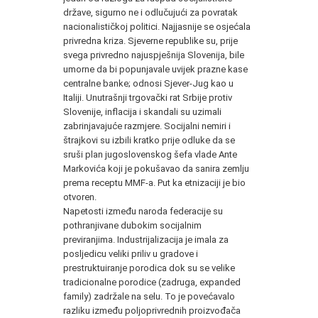
države, sigurno ne i odlučujući za povratak
nacionalističkoj politici. Najjasnije se osjećala
privredna kriza. Sjeverne republike su, prije
svega privredno najuspješnija Slovenija, bile
umorne da bi popunjavale uvijek prazne kase
centralne banke; odnosi Sjever-Jug kao u
Italiji. Unutrašnji trgovački rat Srbije protiv
Slovenije, inflacija i skandali su uzimali
zabrinjavajuće razmjere. Socijalni nemiri i
štrajkovi su izbili kratko prije odluke da se
sruši plan jugoslovenskog šefa vlade Ante
Markovića koji je pokušavao da sanira zemlju
prema receptu MMF-a. Put ka etnizaciji je bio
otvoren.
Napetosti između naroda federacije su
pothranjivane dubokim socijalnim
previranjima. Industrijalizacija je imala za
posljedicu veliki priliv u gradove i
prestruktuiranje porodica dok su se velike
tradicionalne porodice (zadruga, expanded
family) zadržale na selu. To je povećavalo
razliku između poljoprivrednih proizvođača