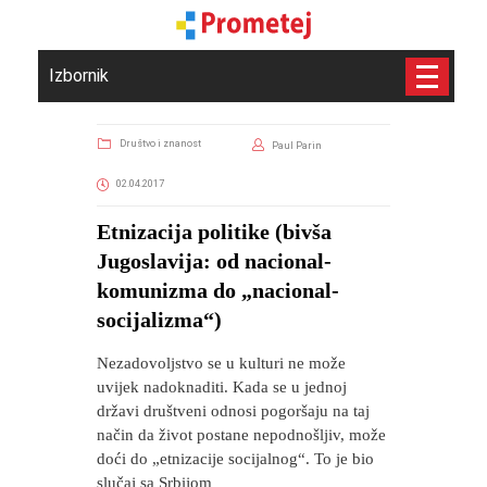
Izbornik
Društvo i znanost
Paul Parin
02.04.2017
Etnizacija politike (bivša
Jugoslavija: od nacional-
komunizma do „nacional-
socijalizma“)
Nezadovoljstvo se u kulturi ne može
uvijek nadoknaditi. Kada se u jednoj
državi društveni odnosi pogoršaju na taj
način da život postane nepodnošljiv, može
doći do „etnizacije socijalnog“. To je bio
slučaj sa Srbijom