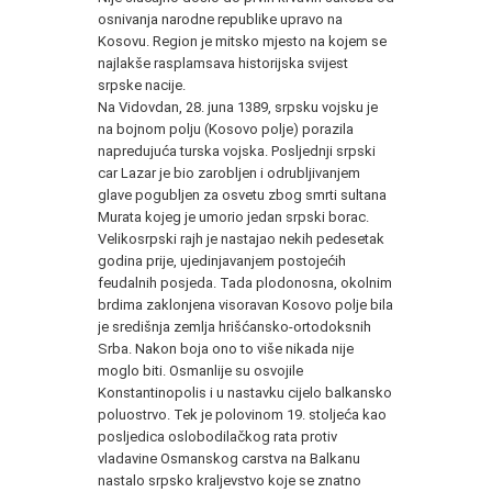
osnivanja narodne republike upravo na
Kosovu. Region je mitsko mjesto na kojem se
najlakše rasplamsava historijska svijest
srpske nacije.
Na Vidovdan, 28. juna 1389, srpsku vojsku je
na bojnom polju (Kosovo polje) porazila
napredujuća turska vojska. Posljednji srpski
car Lazar je bio zarobljen i odrubljivanjem
glave pogubljen za osvetu zbog smrti sultana
Murata kojeg je umorio jedan srpski borac.
Velikosrpski rajh je nastajao nekih pedesetak
godina prije, ujedinjavanjem postojećih
feudalnih posjeda. Tada plodonosna, okolnim
brdima zaklonjena visoravan Kosovo polje bila
je središnja zemlja hrišćansko-ortodoksnih
Srba. Nakon boja ono to više nikada nije
moglo biti. Osmanlije su osvojile
Konstantinopolis i u nastavku cijelo balkansko
poluostrvo. Tek je polovinom 19. stoljeća kao
posljedica oslobodilačkog rata protiv
vladavine Osmanskog carstva na Balkanu
nastalo srpsko kraljevstvo koje se znatno