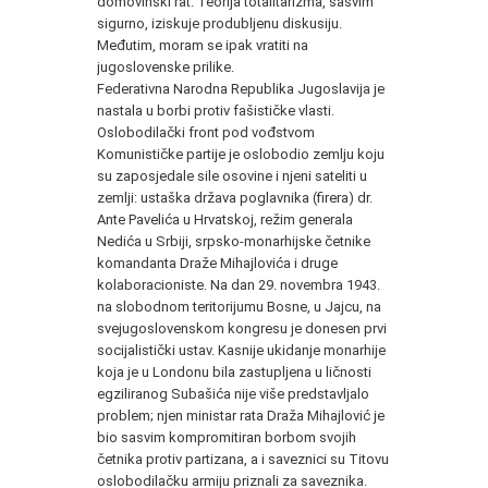
domovinski rat. Teorija totalitarizma, sasvim
sigurno, iziskuje produbljenu diskusiju.
Međutim, moram se ipak vratiti na
jugoslovenske prilike.
Federativna Narodna Republika Jugoslavija je
nastala u borbi protiv fašističke vlasti.
Oslobodilački front pod vođstvom
Komunističke partije je oslobodio zemlju koju
su zaposjedale sile osovine i njeni sateliti u
zemlji: ustaška država poglavnika (firera) dr.
Ante Pavelića u Hrvatskoj, režim generala
Nedića u Srbiji, srpsko-monarhijske četnike
komandanta Draže Mihajlovića i druge
kolaboracioniste. Na dan 29. novembra 1943.
na slobodnom teritorijumu Bosne, u Jajcu, na
svejugoslovenskom kongresu je donesen prvi
socijalistički ustav. Kasnije ukidanje monarhije
koja je u Londonu bila zastupljena u ličnosti
egziliranog Subašića nije više predstavljalo
problem; njen ministar rata Draža Mihajlović je
bio sasvim kompromitiran borbom svojih
četnika protiv partizana, a i saveznici su Titovu
oslobodilačku armiju priznali za saveznika.