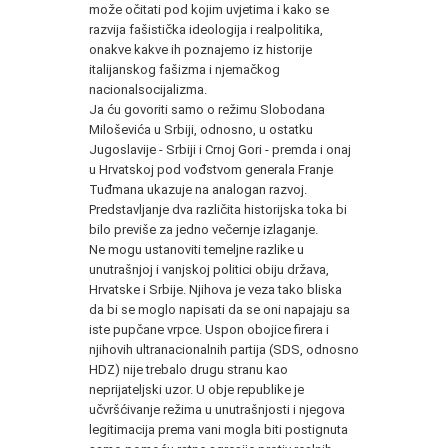
može očitati pod kojim uvjetima i kako se
razvija fašistička ideologija i realpolitika,
onakve kakve ih poznajemo iz historije
italijanskog fašizma i njemačkog
nacionalsocijalizma.
Ja ću govoriti samo o režimu Slobodana
Miloševića u Srbiji, odnosno, u ostatku
Jugoslavije - Srbiji i Crnoj Gori - premda i onaj
u Hrvatskoj pod vođstvom generala Franje
Tuđmana ukazuje na analogan razvoj.
Predstavljanje dva različita historijska toka bi
bilo previše za jedno večernje izlaganje.
Ne mogu ustanoviti temeljne razlike u
unutrašnjoj i vanjskoj politici obiju država,
Hrvatske i Srbije. Njihova je veza tako bliska
da bi se moglo napisati da se oni napajaju sa
iste pupčane vrpce. Uspon obojice firera i
njihovih ultranacionalnih partija (SDS, odnosno
HDZ) nije trebalo drugu stranu kao
neprijateljski uzor. U obje republike je
učvršćivanje režima u unutrašnjosti i njegova
legitimacija prema vani mogla biti postignuta