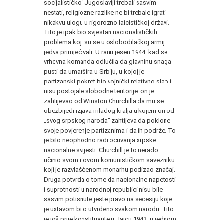
socijalističkoj Jugoslaviji trebali sasvim
nestati, religiozne razlike ne bi trebale igrati
nikakvu ulogu u rigorozno laicističkoj državi.
Tito je ipak bio svjestan nacionalističkih
problema koji su se u oslobodilačkoj armiji
jedva primjećivali. U ranu jesen 1944. kad se
vrhovna komanda odlučila da glavninu snaga
pusti da umaršira u Srbiju, u kojoj je
partizanski pokret bio vojnički relativno slab i
nisu postojale slobodne teritorije, on je
zahtijevao od Winston Churchilla da mu se
obezbijedi izjava mladog kralja u kojem on od
„svog srpskog naroda“ zahtijeva da poklone
svoje povjerenje partizanima i da ih podrže. To
je bilo neophodno radi očuvanja srpske
nacionalne svijesti. Churchill je to nerado
učinio svom novom komunističkom savezniku
koji je razvlašćenom monarhu podizao značaj.
Druga potvrda o tome da nacionalne napetosti
i suprotnosti u narodnoj republici nisu bile
sasvim potisnute jeste pravo na secesiju koje
je ustavom bilo utvrđeno svakom narodu. Tito
je još prije konstituante u Jajcu 1943. u jednom