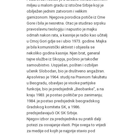
miljeu u malom gradu iz istočne Srbije koji je
obilježen jednim zatvorom i velikim
garnizonom. Njegova porodica potiče iz Crne
Gore i bila je nesretna. Otac je studirao srpsku
pravoslavnu teologiju i napustio je majku
odmah nakon rata, a kasnije je radio kao učitelj
u Crnoj Gori gdje se i ubio 1973. godine. Majka
je bila komunistički aktivist i objesila se
nekoliko godina kasnije. Njen brat, general
tajne službe iz Skopja, počinio je također
samoubistvo. Uspješan, pošten i ozbiljan
učenik Slobodan, bio je društveno angažiran.
Apsolvirao je 1964. studij na Pravnom fakultetu
u Beogradu, obavljao je visoke partijske
funkcije, bio je predsjednik „Beobanke“, a na
kraju 1983. je postao političar po zanimanju;
1984. je postao predsjednik beogradskog
Gradskog komiteta SK, a 1986.
predsjedavajući CK SK Srbije.
Njegov izbor za predsjednika su pratili dalji
potezi za osvajanje vlasti. Prije svega to vrijedi
za medije od kojih je najprije stavio pod