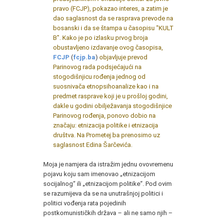
pravo (FCJP), pokazao interes, a zatim je
dao saglasnost da se rasprava prevode na
bosanski i da se štampa u časopisu "KULT
B". Kako je po izlasku prvog broja
obustavljeno izdavanje ovog časopisa,
FCJP
(
fcjp.ba
)
objavljuje prevod
Parinovog rada podsjećajući na
stogodišnjicu rođenja jednog od
suosnivača etnopsihoanalize kao i na
predmet rasprave koji je u prošloj godini,
dakle u godini obilježavanja stogodišnjice
Parinovog rođenja, ponovo dobio na
značaju: etnizacija politike i etnizacija
društva. Na Prometej.ba prenosimo uz
saglasnost Edina Šarčevića.
*
Moja je namjera da istražim jednu ovovremenu
pojavu koju sam imenovao „etnizacijom
socijalnog“ ili „etnizacijom politike“. Pod ovim
se razumijeva da se na unutrašnjoj politici i
politici vođenja rata pojedinih
postkomunističkih država – ali ne samo njih –