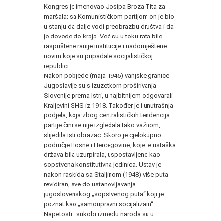
Kongres je imenovao Josipa Broza Tita za
maršala; sa Komunističkom partijom on je bio
u stanju da dalje vodi preobrazbu društva i da
je dovede do kraja. Već su u toku rata bile
raspuštene ranije institucije i nadomještene
novim koje su pripadale socijalističkoj
republici.
Nakon pobjede (maja 1945) vanjske granice
Jugoslavije su s izuzetkorn proširivanja
Slovenije prema Istri, u najbitnijem odgovarali
Kraljevini SHS iz 1918. Također je i unutrašnja
podjela, koja zbog centralističkih tendencija
partije čini se nije izgledala tako važnom,
slijedila isti obrazac. Skoro je cjelokupno
područje Bosne i Hercegovine, koje je ustaška
država bila uzurpirala, uspostavljeno kao
sopstvena konstitutivna jedinica. Ustav je
nakon raskida sa Staljinom (1948) više puta
revidiran, sve do ustanovljavanja
jugoslovenskog „sopstvenog puta“ koji je
poznat kao „samoupravni socijalizam“.
Napetosti i sukobi između naroda su u