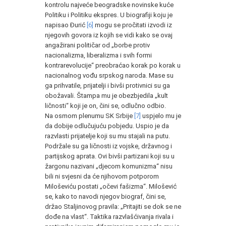
kontrolu najveće beogradske novinske kuće
Politiku i Politiku ekspres. U biografiji koju je
napisao Đurić
[6]
mogu se pročitati izvodi iz
njegovih govora iz kojih se vidi kako se ovaj
angažirani političar od „borbe protiv
nacionalizma, liberalizma i svih formi
kontrarevolucije“ preobraćao korak po korak u
nacionalnog vođu srpskog naroda. Mase su
ga prihvatile, prijatelji i bivši protivnici su ga
obožavali. Štampa mu je obezbjedila „kult
ličnosti“ koji je on, čini se, odlučno odbio.
Na osmom plenumu SK Srbije
[7]
uspjelo mu je
da dobije odlučujuću pobjedu. Uspio je da
razvlasti prijatelje koji su mu stajali na putu.
Podržale su ga ličnosti iz vojske, državnog i
partijskog aprata. Ovi bivši partizani koji su u
žargonu nazivani „djecom komunizma“ nisu
bili ni svjesni da će njihovom potporom
Miloševiću postati „očevi fašizma“. Milošević
se, kako to navodi njegov biograf, čini se,
držao Staljinovog pravila: „Pritajiti se dok se ne
dođe na vlast“. Taktika razvlašćivanja rivala i