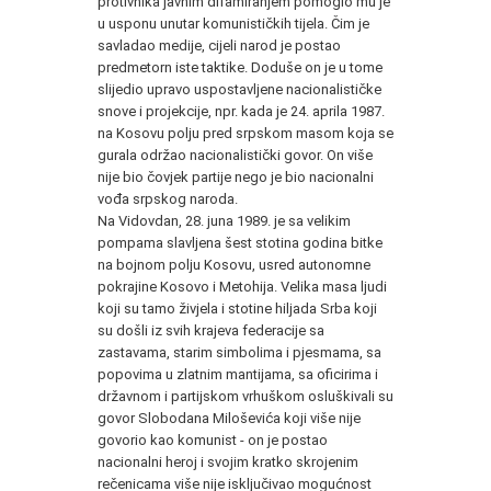
protivnika javnim difamiranjem pomoglo mu je
u usponu unutar komunističkih tijela. Čim je
savladao medije, cijeli narod je postao
predmetorn iste taktike. Doduše on je u tome
slijedio upravo uspostavljene nacionalističke
snove i projekcije, npr. kada je 24. aprila 1987.
na Kosovu polju pred srpskom masom koja se
gurala održao nacionalistički govor. On više
nije bio čovjek partije nego je bio nacionalni
vođa srpskog naroda.
Na Vidovdan, 28. juna 1989. je sa velikim
pompama slavljena šest stotina godina bitke
na bojnom polju Kosovu, usred autonomne
pokrajine Kosovo i Metohija. Velika masa ljudi
koji su tamo živjela i stotine hiljada Srba koji
su došli iz svih krajeva federacije sa
zastavama, starim simbolima i pjesmama, sa
popovima u zlatnim mantijama, sa oficirima i
državnom i partijskom vrhuškom osluškivali su
govor Slobodana Miloševića koji više nije
govorio kao komunist - on je postao
nacionalni heroj i svojim kratko skrojenim
rečenicama više nije isključivao mogućnost