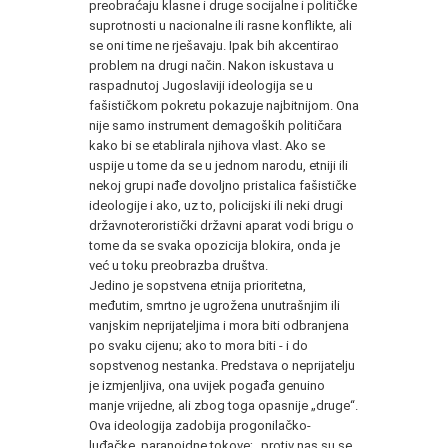
preobraćaju klasne i druge socijalne i političke
suprotnosti u nacionalne ili rasne konflikte, ali
se oni time ne rješavaju. Ipak bih akcentirao
problem na drugi način. Nakon iskustava u
raspadnutoj Jugoslaviji ideologija se u
fašističkom pokretu pokazuje najbitnijom. Ona
nije samo instrument demagoških političara
kako bi se etablirala njihova vlast. Ako se
uspije u tome da se u jednom narodu, etniji ili
nekoj grupi nađe dovoljno pristalica fašističke
ideologije i ako, uz to, policijski ili neki drugi
državnoteroristički državni aparat vodi brigu o
tome da se svaka opozicija blokira, onda je
već u toku preobrazba društva.
Jedino je sopstvena etnija prioritetna,
međutim, smrtno je ugrožena unutrašnjim ili
vanjskim neprijateljima i mora biti odbranjena
po svaku cijenu; ako to mora biti - i do
sopstvenog nestanka. Predstava o neprijatelju
je izmjenljiva, ona uvijek pogađa genuino
manje vrijedne, ali zbog toga opasnije „druge“.
Ova ideologija zadobija progonilačko-
luđačke, paranoidne tokove; „protiv nas su se