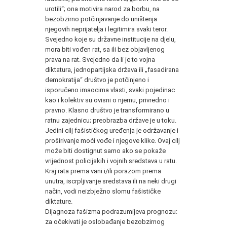
urotili“; ona motivira narod za borbu, na
bezobzirno potčinjavanje do uništenja
njegovih neprijatelja i legitimira svaki teror.
Svejedno koje su državne institucije na djelu,
mora biti vođen rat, sa ili bez objavljenog
prava na rat. Svejedno da li je to vojna
diktatura, jednopartijska država ili „fasadirana
demokratija“ društvo je potčinjeno i
isporučeno imaocima vlasti, svaki pojedinac
kao i kolektiv su ovisni o njemu, privredno i
pravno. Klasno društvo je transformirano u
ratnu zajednicu; preobrazba države je u toku.
Jedini cilj fašističkog uređenja je održavanje i
proširivanje moći vođe i njegove klike. Ovaj cilj
može biti dostignut samo ako se pokaže
vrijednost policijskih i vojnih sredstava u ratu.
Kraj rata prema vani i/ili porazom prema
unutra, iscrpljivanje sredstava ili na neki drugi
način, vodi neizbježno slomu fašističke
diktature.
Dijagnoza fašizma podrazumijeva prognozu:
za očekivati je oslobađanje bezobzirnog