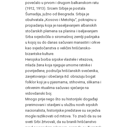
povećalo u prvom i drugom balkanskom ratu
(1912, 1913). Srcem Srbije je postala
Šumadija, južno od Beograda. Srbija je
obuhvatala „Kosovo i Metohiju“, pokrajinu u
propadanju koja je naseljavanjem albanskih
stočarskih plemena sa planina i iseljavanjem
Srba svjedočila o siromašnoj zemlji pašnjaka
u kojoj su do danas sačuvani manastiri i crkve
kao svjedočanstva o veličini hrišćansko-
bizantske kulture.
Herojska borba srpske vlastele i vitezova,
mlada žena koja njeguje umorne ratnike i
povrijeđene, područja hrišćanskih svećenika,
zavjetovanja i obećanja itd. obrazuju bogat
folklor koji je u pjesmama, stihovima, slikama i
crkvenim ritualima sačuvao sjećanje na
vidovdanski boj.
Mnogo prije nego što su historijski događaji
prerimovani i stavljeni u službu novih srpskih
nacionalista, historijske predstave su se jedva
mogle razlikovati od mitova. To znači da su se
sveti Srbi žrtvovali, da su branili hrišćanstvo