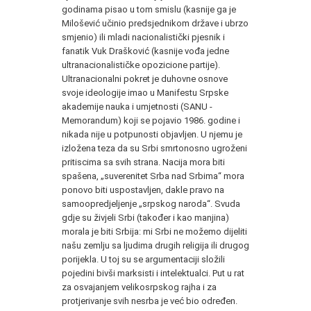
godinama pisao u tom smislu (kasnije ga je
Milošević učinio predsjednikom države i ubrzo
smjenio) ili mladi nacionalistički pjesnik i
fanatik Vuk Drašković (kasnije vođa jedne
ultranacionalističke opozicione partije).
Ultranacionalni pokret je duhovne osnove
svoje ideologije imao u Manifestu Srpske
akademije nauka i umjetnosti (SANU -
Memorandum) koji se pojavio 1986. godine i
nikada nije u potpunosti objavljen. U njemu je
izložena teza da su Srbi smrtonosno ugroženi
pritiscima sa svih strana. Nacija mora biti
spašena, „suverenitet Srba nad Srbima“ mora
ponovo biti uspostavljen, dakle pravo na
samoopredjeljenje „srpskog naroda“. Svuda
gdje su živjeli Srbi (također i kao manjina)
morala je biti Srbija: mi Srbi ne možemo dijeliti
našu zemlju sa ljudima drugih religija ili drugog
porijekla. U toj su se argumentaciji složili
pojedini bivši marksisti i intelektualci. Put u rat
za osvajanjem velikosrpskog rajha i za
protjerivanje svih nesrba je već bio određen.