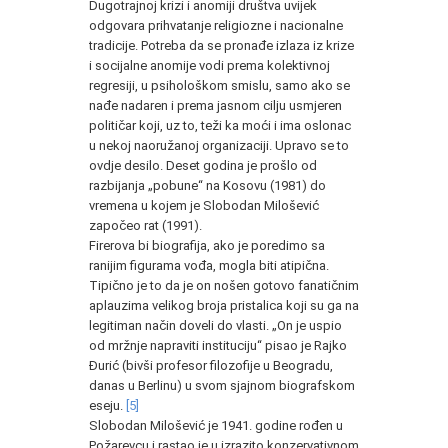
Dugotrajnoj krizi i anomiji društva uvijek
odgovara prihvatanje religiozne i nacionalne
tradicije. Potreba da se pronađe izlaza iz krize
i socijalne anomije vodi prema kolektivnoj
regresiji, u psihološkom smislu, samo ako se
nađe nadaren i prema jasnom cilju usmjeren
političar koji, uz to, teži ka moći i ima oslonac
u nekoj naoružanoj organizaciji. Upravo se to
ovdje desilo. Deset godina je prošlo od
razbijanja „pobune“ na Kosovu (1981) do
vremena u kojem je Slobodan Milošević
započeo rat (1991).
Firerova bi biografija, ako je poredimo sa
ranijim figurama vođa, mogla biti atipična.
Tipično je to da je on nošen gotovo fanatičnim
aplauzima velikog broja pristalica koji su ga na
legitiman način doveli do vlasti. „On je uspio
od mržnje napraviti instituciju“ pisao je Rajko
Đurić (bivši profesor filozofije u Beogradu,
danas u Berlinu) u svom sjajnom biografskom
eseju.
[5]
Slobodan Milošević je 1941. godine rođen u
Požarevcu i rastao je u izrazito konzervativnom