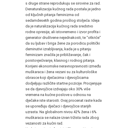
s druge strane reprodukuju se sirovine za rad.
Denaturalizacija kućnog rada postala je jedno
od ključnih pitanja feminizma od
sedamdesetih godina prošlog stoljeća. Ideja
da je naturalizacija kućnog rada sredstvo
rodne opresije, ali istovremeno i izvor profita i
generator društvene nejednakosti, te "otkriće"
da su ljubav i briga žene za porodicu politički
deminutivi izrabljivanja, kada je u pitanju
feminizam značila je približavanje, čak i
poistovjećivanje, klasnog i rodnog pitanja.
Korijeni ekonomske neravnopravnosti između
muškaraca i žena vezani su za kulturološke
obrasce koji dječacima i djevojčicama
dodjeljuju različite startne pozicije. Procjenjuje
se da djevojčice izdvajaju oko 30% više
vremena na kućne poslove u odnosu na
dječake iste starosti. Ovaj procenat raste kada
se upoređuju dječaci i djevojčice starijih
uzrasta. Na globalnom nivou 42% žena i 6%
muškaraca se nalaze izvan tržista rada zbog
vezanosti za kućni rad.