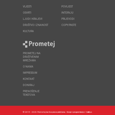
VIJESTI
POVIJEST
OSVRTI
INTERVJU
LJUDI I KRAJEVI
PRIJEVODI
DRUŠTVO I ZNANOST
COPY/PASTE
KULTURA
PROMETEJ NA
DRUŠTVENIM
MREŽAMA
O NAMA
IMPRESSUM
KONTAKT
DONIRAJ
PRENOŠENJE
TEKSTOVA
© 2015 - 2026 Prometej.ba Sva prava pridržana.
Dizajn i programiranje:
Callidus