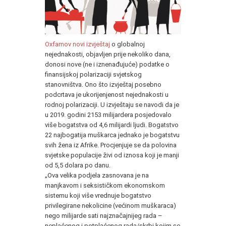
Oxfamov novi izvještaj
o globalnoj
nejednakosti, objavljen prije nekoliko dana,
donosi nove (ne i iznenađujuće) podatke o
finansijskoj polarizaciji svjetskog
stanovništva. Ono što izvještaj posebno
podcrtava je ukorijenjenost nejednakosti u
rodnoj polarizaciji. U izvještaju se navodi da je
u 2019. godini 2153 milijardera posjedovalo
više bogatstva od 4,6 milijardi ljudi. Bogatstvo
22 najbogatija muškarca jednako je bogatstvu
svih žena iz Afrike. Procjenjuje se da polovina
svjetske populacije živi od iznosa koji je manji
od 5,5 dolara po danu.
„Ova velika podjela zasnovana je na
manjkavom i seksističkom ekonomskom
sistemu koji više vrednuje bogatstvo
privilegirane nekolicine (većinom muškaraca)
nego milijarde sati najznačajnijeg rada –
neplaćenog i potplaćenog rada/skrbi kojim se