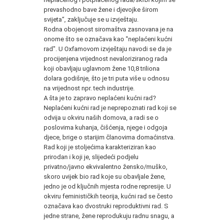
prevashodno bave žene i djevojke širom
svijeta“, zaključuje se u izvještaju.
Rodna obojenost siromaštva zasnovana je na
onome što se označava kao "neplaćeni kućni
rad". U Oxfamovom izvještaju navodi se da je
procijenjena vrijednost nevaloriziranog rada
koji obavljaju uglavnom žene 10,8 triliona
dolara godišnje, što je tri puta više u odnosu
na vrijednost npr. tech industrije.
A šta je to zapravo neplaćeni kućni rad?
Neplaćeni kućni rad je neprepoznati rad koji se
odvija u okviru naših domova, a radi se o
poslovima kuhanja, čišćenja, njege i odgoja
djece, brige o starijim članovima domaćinstva.
Rad koji je stoljećima karakteriziran kao
prirodan i koji je, slijedeći podjelu
privatno/javno ekvivalentno žensko/muško,
skoro uvijek bio rad koje su obavljale žene,
jedno je od ključnih mjesta rodne represije. U
okviru feminističkih teorija, kućni rad se često
označava kao dvostruki reproduktivni rad. S
jedne strane, žene reprodukuju radnu snagu, a