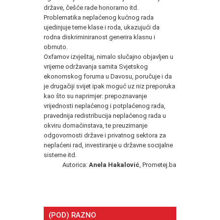
države, češće rade honorarno itd.
Problematika neplaćenog kućnog rada
ujedinjuje teme klase i roda, ukazujući da
rodna diskriminiranost generira klasnu i
obrnuto.
Oxfamov izvještaj, nimalo slučajno objavljen u
vrijeme održavanja samita Svjetskog
ekonomskog foruma u Davosu, poručuje i da
je drugačiji svijet ipak moguć uz niz preporuka
kao što su naprimjer: prepoznavanje
vrijednosti neplaćenog i potplaćenog rada,
pravednija redistribucija neplaćenog rada u
okviru domaćinstava, te preuzimanje
odgovornosti države i privatnog sektora za
neplaćeni rad, investiranje u državne socijalne
sisteme itd.
Autorica:
Anela Hakalović
, Prometej.ba
(POD) RAZNO