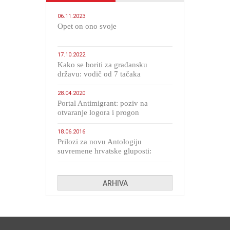
06.11.2023
​Opet on ono svoje
17.10.2022
Kako se boriti za građansku
državu: vodič od 7 tačaka
28.04.2020
Portal Antimigrant: poziv na
otvaranje logora i progon
migranata poput bijesnih kerova
18.06.2016
Prilozi za novu Antologiju
suvremene hrvatske gluposti:
Kolinda i ekipa o navijačkim
huliganima
ARHIVA