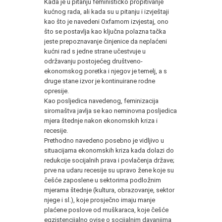
Kada je u pitanju feminističko propitivanje
kućnog rada, ali kada su u pitanju i izvještaji
kao što je navedeni Oxfamom izvjestaj, ono
što se postavlja kao ključna polazna tačka
jeste prepoznavanje činjenice da neplaćeni
kućni rad s jedne strane učestvuje u
održavanju postojećeg društveno-
ekonomskog poretka i njegov je temelj, a s
druge stane izvor je kontinuirane rodne
opresije.
Kao posljedica navedenog, feminizacija
siromaštva javlja se kao neminovna posljedica
mjera štednje nakon ekonomskih kriza i
recesije.
Prethodno navedeno posebno je vidljivo u
situacijama ekonomskih kriza kada dolazi do
redukcije socijalnih prava i povlačenja države;
prve na udaru recesije su upravo žene koje su
češće zaposlene u sektorima podložnim
mjerama štednje (kultura, obrazovanje, sektor
njege i sl.), koje prosječno imaju manje
plaćene poslove od muškaraca, koje češće
egzistencijalno ovise o socijalnim davanjima