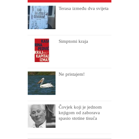
Terasa između dva svijeta
Simptomi kraja
Ne pristajem!
Čovjek koji je jednom
knjigom od zaborava
spasio stotine tisuća
drugih, prokletih i
uništenih