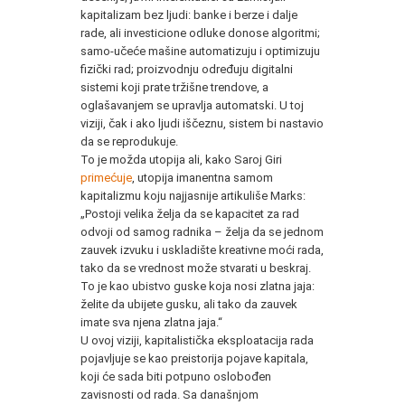
kapitalizam bez ljudi: banke i berze i dalje
rade, ali investicione odluke donose algoritmi;
samo-učeće mašine automatizuju i optimizuju
fizički rad; proizvodnju određuju digitalni
sistemi koji prate tržišne trendove, a
oglašavanjem se upravlja automatski. U toj
viziji, čak i ako ljudi iščeznu, sistem bi nastavio
da se reprodukuje.
To je možda utopija ali, kako Saroj Giri
primećuje
, utopija imanentna samom
kapitalizmu koju najjasnije artikuliše Marks:
„Postoji velika želja da se kapacitet za rad
odvoji od samog radnika – želja da se jednom
zauvek izvuku i uskladište kreativne moći rada,
tako da se vrednost može stvarati u beskraj.
To je kao ubistvo guske koja nosi zlatna jaja:
želite da ubijete gusku, ali tako da zauvek
imate sva njena zlatna jaja.“
U ovoj viziji, kapitalistička eksploatacija rada
pojavljuje se kao preistorija pojave kapitala,
koji će sada biti potpuno oslobođen
zavisnosti od rada. Sa današnjom