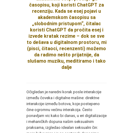
časopisu, koji koristi ChatGPT za
recenziju. Kada se esej pojavi u
akademskom časopisu sa
„slobodnim pristupom“, čitalac
koristi ChatGPT da pročita esej i
izvede kratak rezime – dok se sve
to dešava u digitalnom prostoru, mi
(pisci, čitaoci, recenzenti) možemo
da radimo nešto prijatnije, da
slušamo muziku, meditiramo i tako
dalje
Očigledan je naredni korak posle interakcije
između čoveka i digitalne mašine: direktne
interakcije između botova, koje postepeno
čine ogromnu većinu interakcija. Često
ponavljam vic kako bi danas, u eri digitalizacije
i mehaničkih dopuna našim seksualnim
praksama, izgledao idealan seksualni čin: