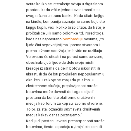
setite koliko se interakcije odvija u digitalnom
prostoru kada vršite jednostavan transfer sa
svog računa u stranu banku. Kada čitate knjigu
na kindlu, kompanija saznaje ne samo koju ste
knjigu kupili, već i koliko brzo čitate, da li ste je
pročitali celu ili samo odlomke itd. Pored toga,
kada nas neprestano
bombarduju
vestima, „to
ljude čini nepoverljivijima i prema stvarnom i
prema lažnom sadržaju jer ih više ne razlikuju.
Verovatno će uticati i na porast samocenzure,
obeshrabrujući ljude da dele svoje misli i
kreacije iz straha da će ih botovi iskoristiti ili
ukrasti, ili da će biti proglašeni nepopularnim u
okruženju za koje ne znaju da je lažno. U
ekstremnom slučaju, preplavljenost mreže
botovima može dovesti do toga da ljudi
prestanu da koriste platforme društvenih
medija kao forum za koji su izvorno stvorene.
To bi, zaista, označilo
smrt
sveta društvenih
medija kakav danas poznajemo.“
Kad ljudi postanu svesni prenatrpanosti mreže
botovima, često zapadaju u „trajni cinizam, ili