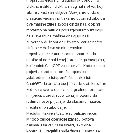
moja ljubavnica i ja na sastanak donosimo
električni dildo i električni vaginalni otvor, koji
vibriraju kada se uključe. Stavljamo dildo u
plastičnu vaginu i pritiskamo dugmad tako da
dve mašine zuje i izvode čin za nas, dok mi
možemo na miru da porazgovaramo uz šolju
čaja, svesni da mašine obavljaju našu
superego dužnost da uživamo. Zar se nešto
slično ne dešava sa akademskim
objavljivanjem? Autor koristi ChatGPT da
napiše akademski esej i predaje ga časopisu,
koji koristi ChatGPT za recenziju. Kada se esej
pojavi u akademskom časopisu sa
„slobodnim pristupom“, čitalac koristi
ChatGPT da pročita esej i izvede kratak rezime
– dok se sve to dešava u digitalnom prostoru,
mi (pisci, čitaoci, recenzenti) možemo da
radimo nešto prijatnije, da slušamo muziku,
meditiramo i tako dalje.
Međutim, takve situacije su prilično retke.
Mnogo češće operacije između botova
dešavaju se van naše svesti, iako one
kontrolišu i regulišu naše živote – samo se