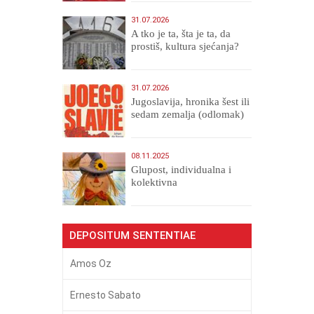
31.07.2026
A tko je ta, šta je ta, da
prostiš, kultura sjećanja?
31.07.2026
Jugoslavija, hronika šest ili
sedam zemalja (odlomak)
08.11.2025
Glupost, individualna i
kolektivna
DEPOSITUM SENTENTIAE
Amos Oz
Ernesto Sabato