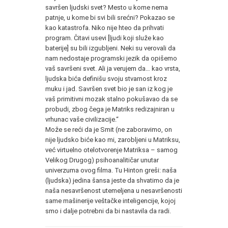
savršen ljudski svet? Mesto u kome nema
patnje, u kome bi svi bili srećni? Pokazao se
kao katastrofa. Niko nije hteo da prihvati
program. Čitavi usevi [ljudi koji služe kao
baterije] su bili izgubljeni. Neki su verovali da
nam nedostaje programski jezik da opišemo
vaš savršeni svet. Ali ja verujem da… kao vrsta,
ljudska bića definišu svoju stvarnost kroz
muku i jad. Savršen svet bio je san iz kog je
vaš primitivni mozak stalno pokušavao da se
probudi, zbog čega je Matriks redizajniran u
vrhunac vaše civilizacije.“
Može se reći da je Smit (ne zaboravimo, on
nije ljudsko biće kao mi, zarobljeni u Matriksu,
već virtuelno otelotvorenje Matriksa – samog
Velikog Drugog) psihoanalitičar unutar
univerzuma ovog filma. Tu Hinton greši: naša
(ljudska) jedina šansa jeste da shvatimo da je
naša nesavršenost utemeljena u nesavršenosti
same mašinerije veštačke inteligencije, kojoj
smo i dalje potrebni da bi nastavila da radi.