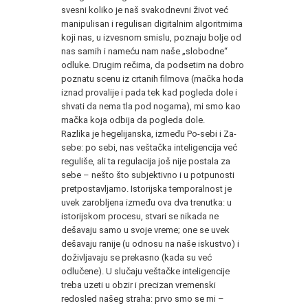
svesni koliko je naš svakodnevni život već
manipulisan i regulisan digitalnim algoritmima
koji nas, u izvesnom smislu, poznaju bolje od
nas samih i nameću nam naše „slobodne“
odluke. Drugim rečima, da podsetim na dobro
poznatu scenu iz crtanih filmova (mačka hoda
iznad provalije i pada tek kad pogleda dole i
shvati da nema tla pod nogama), mi smo kao
mačka koja odbija da pogleda dole.
Razlika je hegelijanska, između Po-sebi i Za-
sebe: po sebi, nas veštačka inteligencija već
reguliše, ali ta regulacija još nije postala za
sebe – nešto što subjektivno i u potpunosti
pretpostavljamo. Istorijska temporalnost je
uvek zarobljena između ova dva trenutka: u
istorijskom procesu, stvari se nikada ne
dešavaju samo u svoje vreme; one se uvek
dešavaju ranije (u odnosu na naše iskustvo) i
doživljavaju se prekasno (kada su već
odlučene). U slučaju veštačke inteligencije
treba uzeti u obzir i precizan vremenski
redosled našeg straha: prvo smo se mi –