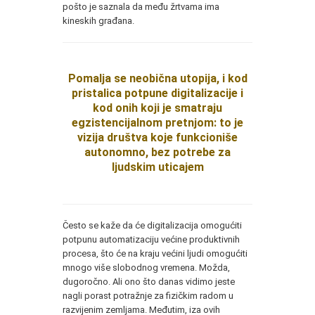
pošto je saznala da među žrtvama ima
kineskih građana.
Pomalja se neobična utopija, i kod
pristalica potpune digitalizacije i
kod onih koji je smatraju
egzistencijalnom pretnjom: to je
vizija društva koje funkcioniše
autonomno, bez potrebe za
ljudskim uticajem
Često se kaže da će digitalizacija omogućiti
potpunu automatizaciju većine produktivnih
procesa, što će na kraju većini ljudi omogućiti
mnogo više slobodnog vremena. Možda,
dugoročno. Ali ono što danas vidimo jeste
nagli porast potražnje za fizičkim radom u
razvijenim zemljama. Međutim, iza ovih