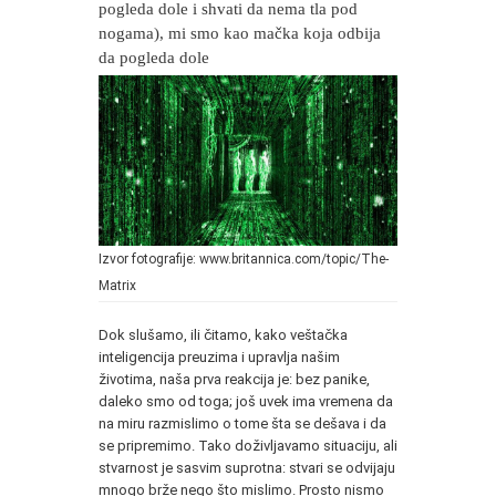
pogleda dole i shvati da nema tla pod
nogama), mi smo kao mačka koja odbija
da pogleda dole
Izvor fotografije: www.britannica.com/topic/The-
Matrix
Dok slušamo, ili čitamo, kako veštačka
inteligencija preuzima i upravlja našim
životima, naša prva reakcija je: bez panike,
daleko smo od toga; još uvek ima vremena da
na miru razmislimo o tome šta se dešava i da
se pripremimo. Tako doživljavamo situaciju, ali
stvarnost je sasvim suprotna: stvari se odvijaju
mnogo brže nego što mislimo. Prosto nismo