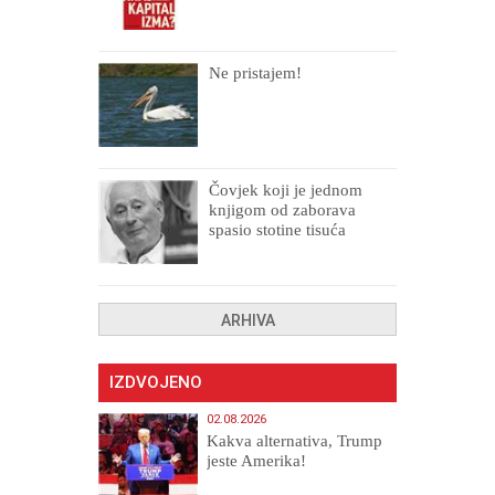
Ne pristajem!
Čovjek koji je jednom
knjigom od zaborava
spasio stotine tisuća
drugih, prokletih i
uništenih
ARHIVA
IZDVOJENO
02.08.2026
Kakva alternativa, Trump
jeste Amerika!