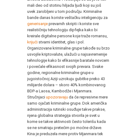
mali deo od stotinu hiljada ljudi koji su još
uvek zarobljeni u tom području. Kriminalne
bande danas koriste veštačku inteligenciju za
generisanje
prevarnih skripti i koriste sve
realističniju tehnologiju dipfejka kako bi
kreirale digitalne persone koje traže romansu,
krijući
stvarni identitet, glas i pol.
Organizovane kriminalne grupe takođe su brzo
usvojile kriptovalute, ulažući u najsavremenije
tehnologije kako bi efikasnije baratale novcem
i povećale efikasnost svojih prevara. Svake
godine, regionalne kriminalne grupe u
jugoistočnoj Aziji uzrokuju gubitke preko 43
milijarde dolara – skoro 40% kombinovanog
BDP-a Laosa, Kambodže i Mjanmara.
Stručnjaci
upozoravaju
da će represivne mere
samo ojačati kriminalne grupe. Dok američka
administracija rutinski osuđuje takve prakse,
njena globalna strategija stvorila je svet u
kome se takve aktivnosti često tolerišu kada
se ne smatraju pretećim po moćne države.
Kina je preduzela mere protiv Mjanmara tek