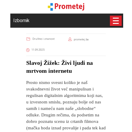
Izbornik
Društvo i znanost
prometej.ba
11.09.2025
Slavoj Žižek: Živi ljudi na
mrtvom internetu
Prosto nismo svesni koliko je naš
svakodnevni život već manipulisan i
regulisan digitalnim algoritmima koji nas,
u izvesnom smislu, poznaju bolje od nas
samih i nameću nam naše „slobodne“
odluke. Drugim rečima, da podsetim na
dobro poznatu scenu iz crtanih filmova
(mačka hoda iznad provalije i pada tek kad