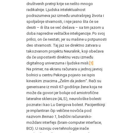
društvenih pretnji krije se nešto mnogo
radikalnije. Ljudska intelektualnost
podrazumeva jaz između unutrašnjeg života i
spoljašnje stvarnosti, i nije jasno šta će se
desiti – ili šta se već dešava – sa tim jazom u
doba napredne veštačke inteligencije. Po svoj
prilici, on će nestati, jer su mašine u potpunosti
deo stvarnosti. Taj jaz se direktno zatvara u
takozvanom projektu Neuralink, koji obećava
da će uspostaviti direktnu vezu između
digitalnog univerzuma i ljudske misli.
[1]
Na primer, na ekranu računara u jednoj javnoj
bolnici u centru Pekinga pojavio se ispis
kineskim znacima „
Želim da jedem
“. Reči su
generisane iz misli 67-godišnje žene koja ne
može da govori jer boluje od amiotrofične
lateralne skleroze (ALS), neurološke bolesti
poznate i kao Lu Gerigova bolest. Pacijentkinji
je implantiran čip veličine novčića pod
nazivom
Beinao 1
, bežični računarsko-
moždani interfejs (brain-computer interface,
BCI). U razvoju ove tehnologije inače