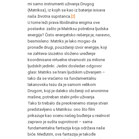
mi samo instrumenti uživanja Drugog
(Matriksa), iz kojih se kao iz baterije isisava
naša životna supstanca.
[2]
U tome leži prava libidinalna enigma ove
postavke: zašto je Matriksu potrebna ljudska
energija? Čisto energetsko rešenje je, naravno,
besmisleno: Matriks je lako mogao da
pronađe drugi, pouzdaniji izvor energije, koji
ne zahteva izuzetno složeno uređenje
koordinisane virtuelne stvarnosti za milione
ljudskih jedinki. Jedini dosledan odgovor
glasi: Matriks se hrani ljudskim uživanjem –
tako da se vraćamo na fundamentalnu
lakanovsku tezu da je samom velikom
Drugom, koji je daleko složeniji od anonimne
mašine, potreban stalni priliv uživanja.
Tako bi trebalo da preokrenemo stanje stvari
predstavljeno u Matriksu: ono što film
prikazuje kao scenu našeg buđenja u realnost
zapravo je sušta suprotnost – sama
fundamentalna fantazija koja održava naše
biće. Međutim, ova fantazija je takođe