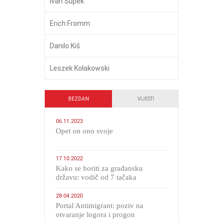
Ivan Supek
Erich Fromm
Danilo Kiš
Leszek Kołakowski
BEZDAN
VIJESTI
06.11.2023
​Opet on ono svoje
17.10.2022
Kako se boriti za građansku
državu: vodič od 7 tačaka
28.04.2020
Portal Antimigrant: poziv na
otvaranje logora i progon