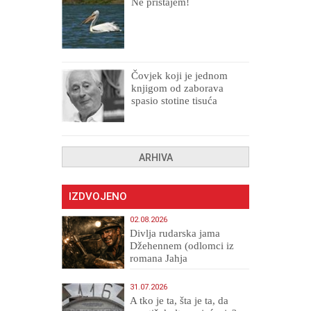
Ne pristajem!
Čovjek koji je jednom
knjigom od zaborava
spasio stotine tisuća
drugih, prokletih i
uništenih
ARHIVA
IZDVOJENO
02.08.2026
Divlja rudarska jama
Džehennem (odlomci iz
romana Jahja
Veličanstveni)
31.07.2026
A tko je ta, šta je ta, da