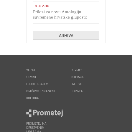
migranata poput bijesnih kerova
18.06.2016
Prilozi za novu Antologiju
suvremene hrvatske gluposti:
Kolinda i ekipa o navijačkim
huliganima
ARHIVA
VIJESTI
POVIJEST
OSVRTI
INTERVJU
LJUDI I KRAJEVI
PRIJEVODI
DRUŠTVO I ZNANOST
COPY/PASTE
KULTURA
PROMETEJ NA
DRUŠTVENIM
MREŽAMA