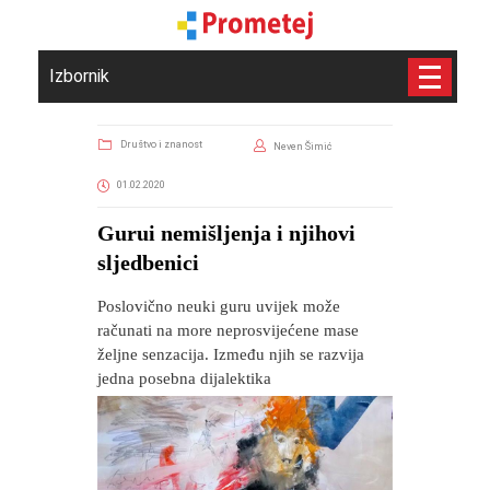
Izbornik
Društvo i znanost
Neven Šimić
01.02.2020
Gurui nemišljenja i njihovi
sljedbenici
Poslovično neuki guru uvijek može
računati na more neprosvijećene mase
željne senzacija. Između njih se razvija
jedna posebna dijalektika