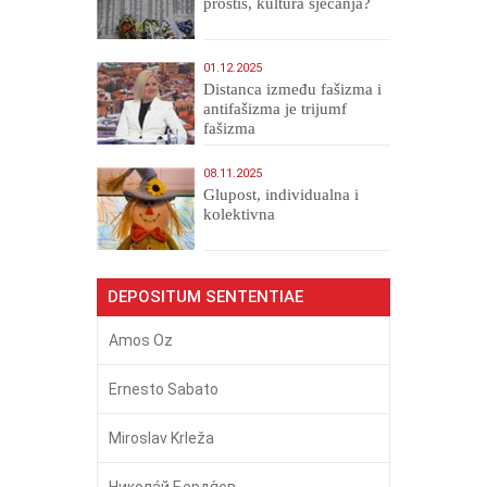
prostiš, kultura sjećanja?
01.12.2025
Distanca između fašizma i
antifašizma je trijumf
fašizma
08.11.2025
Glupost, individualna i
kolektivna
DEPOSITUM SENTENTIAE
Amos Oz
Ernesto Sabato
Miroslav Krleža
Никола́й Бердя́ев