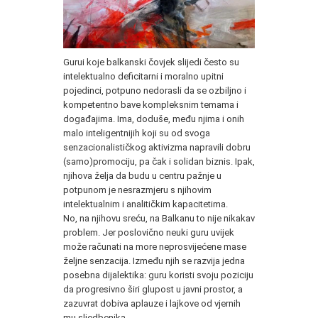
Gurui koje balkanski čovjek slijedi često su
intelektualno deficitarni i moralno upitni
pojedinci, potpuno nedorasli da se ozbiljno i
kompetentno bave kompleksnim temama i
događajima. Ima, doduše, među njima i onih
malo inteligentnijih koji su od svoga
senzacionalističkog aktivizma napravili dobru
(samo)promociju, pa čak i solidan biznis. Ipak,
njihova želja da budu u centru pažnje u
potpunom je nesrazmjeru s njihovim
intelektualnim i analitičkim kapacitetima.
No, na njihovu sreću, na Balkanu to nije nikakav
problem. Jer poslovično neuki guru uvijek
može računati na more neprosvijećene mase
željne senzacija. Između njih se razvija jedna
posebna dijalektika: guru koristi svoju poziciju
da progresivno širi glupost u javni prostor, a
zazuvrat dobiva aplauze i lajkove od vjernih
mu sljedbenika.