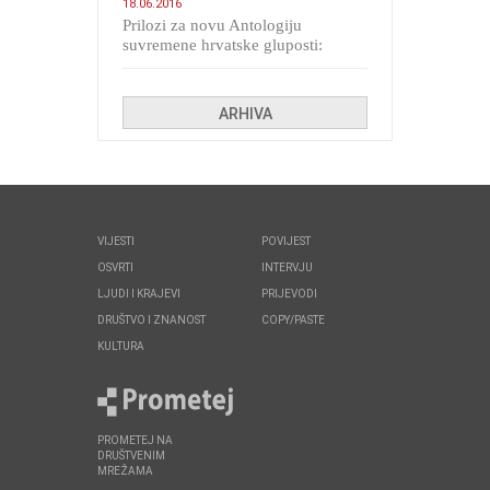
18.06.2016
Prilozi za novu Antologiju
suvremene hrvatske gluposti:
Kolinda i ekipa o navijačkim
huliganima
ARHIVA
VIJESTI
POVIJEST
OSVRTI
INTERVJU
LJUDI I KRAJEVI
PRIJEVODI
DRUŠTVO I ZNANOST
COPY/PASTE
KULTURA
PROMETEJ NA
DRUŠTVENIM
MREŽAMA