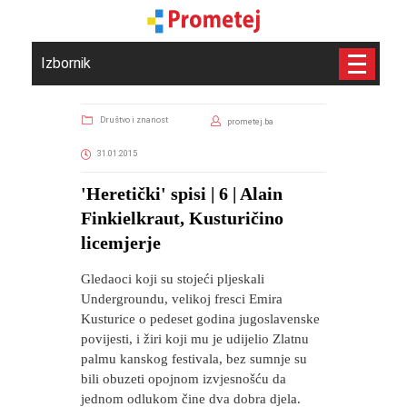
Izbornik
Društvo i znanost
prometej.ba
31.01.2015
'Heretički' spisi | 6 | Alain
Finkielkraut, Kusturičino
licemjerje
Gledaoci koji su stojeći pljeskali
Undergroundu, velikoj fresci Emira
Kusturice o pedeset godina jugoslavenske
povijesti, i žiri koji mu je udijelio Zlatnu
palmu kanskog festivala, bez sumnje su
bili obuzeti opojnom izvjesnošću da
jednom odlukom čine dva dobra djela.