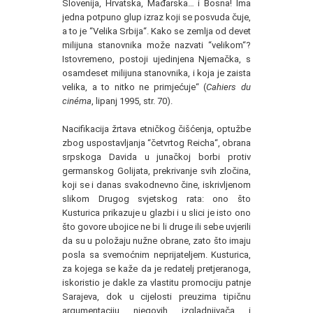
Slovenija, Hrvatska, Mađarska… i Bosna! Ima
jedna potpuno glup izraz koji se posvuda čuje,
a to je “Velika Srbija“. Kako se zemlja od devet
milijuna stanovnika može nazvati “velikom“?
Istovremeno, postoji ujedinjena Njemačka, s
osamdeset milijuna stanovnika, i koja je zaista
velika, a to nitko ne primjećuje“ (
Cahiers du
cinéma
, lipanj 1995, str. 70).
Nacifikacija žrtava etničkog čišćenja, optužbe
zbog uspostavljanja “četvrtog Reicha“, obrana
srpskoga Davida u junačkoj borbi protiv
germanskog Golijata, prekrivanje svih zločina,
koji se i danas svakodnevno čine, iskrivljenom
slikom Drugog svjetskog rata: ono što
Kusturica prikazuje u glazbi i u slici je isto ono
što govore ubojice ne bi li druge ili sebe uvjerili
da su u položaju nužne obrane, zato što imaju
posla sa svemoćnim neprijateljem. Kusturica,
za kojega se kaže da je redatelj pretjeranoga,
iskoristio je dakle za vlastitu promociju patnje
Sarajeva, dok u cijelosti preuzima tipičnu
argumentaciju njegovih izgladnjivača i