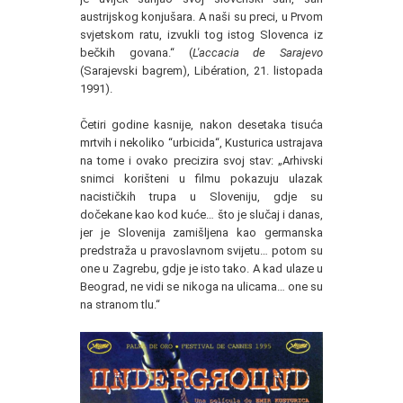
austrijskog konjušara. A naši su preci, u Prvom
svjetskom ratu, izvukli tog istog Slovenca iz
bečkih govana.“ (
L'accacia de Sarajevo
(Sarajevski bagrem), Libération, 21. listopada
1991).
Četiri godine kasnije, nakon desetaka tisuća
mrtvih i nekoliko “urbicida“, Kusturica ustrajava
na tome i ovako precizira svoj stav: „Arhivski
snimci korišteni u filmu pokazuju ulazak
nacističkih trupa u Sloveniju, gdje su
dočekane kao kod kuće… što je slučaj i danas,
jer je Slovenija zamišljena kao germanska
predstraža u pravoslavnom svijetu… potom su
one u Zagrebu, gdje je isto tako. A kad ulaze u
Beograd, ne vidi se nikoga na ulicama… one su
na stranom tlu.“