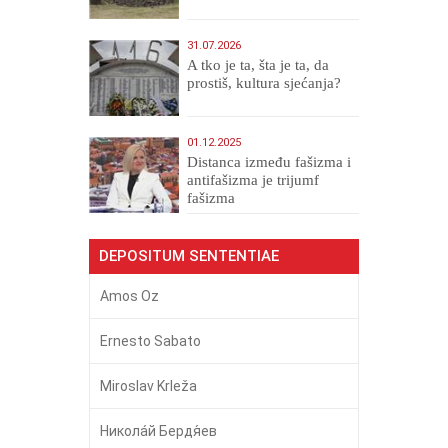
31.07.2026
A tko je ta, šta je ta, da
prostiš, kultura sjećanja?
01.12.2025
Distanca između fašizma i
antifašizma je trijumf
fašizma
DEPOSITUM SENTENTIAE
Amos Oz
Ernesto Sabato
Miroslav Krleža
Никола́й Бердя́ев