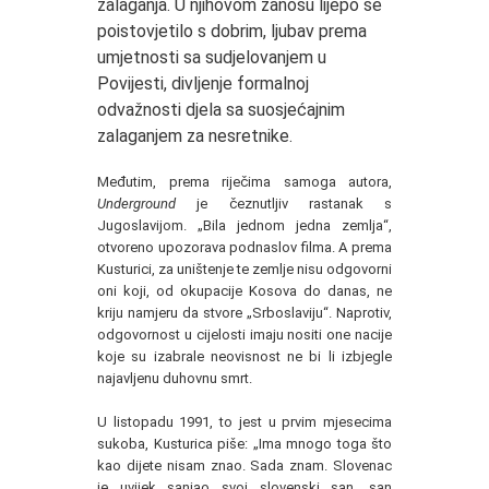
zalaganja. U njihovom zanosu lijepo se
poistovjetilo s dobrim, ljubav prema
umjetnosti sa sudjelovanjem u
Povijesti, divljenje formalnoj
odvažnosti djela sa suosjećajnim
zalaganjem za nesretnike.
Međutim, prema riječima samoga autora,
Underground
je čeznutljiv rastanak s
Jugoslavijom. „Bila jednom jedna zemlja“,
otvoreno upozorava podnaslov filma. A prema
Kusturici, za uništenje te zemlje nisu odgovorni
oni koji, od okupacije Kosova do danas, ne
kriju namjeru da stvore „Srboslaviju“. Naprotiv,
odgovornost u cijelosti imaju nositi one nacije
koje su izabrale neovisnost ne bi li izbjegle
najavljenu duhovnu smrt.
U listopadu 1991, to jest u prvim mjesecima
sukoba, Kusturica piše: „Ima mnogo toga što
kao dijete nisam znao. Sada znam. Slovenac
je uvijek sanjao svoj slovenski san, san