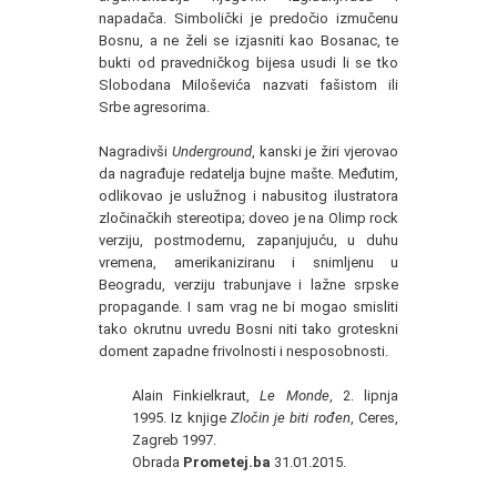
napadača. Simbolički je predočio izmučenu
Bosnu, a ne želi se izjasniti kao Bosanac, te
bukti od pravedničkog bijesa usudi li se tko
Slobodana Miloševića nazvati fašistom ili
Srbe agresorima.
Nagradivši
Underground
, kanski je žiri vjerovao
da nagrađuje redatelja bujne mašte. Međutim,
odlikovao je uslužnog i nabusitog ilustratora
zločinačkih stereotipa; doveo je na Olimp rock
verziju, postmodernu, zapanjujuću, u duhu
vremena, amerikaniziranu i snimljenu u
Beogradu, verziju trabunjave i lažne srpske
propagande. I sam vrag ne bi mogao smisliti
tako okrutnu uvredu Bosni niti tako groteskni
doment zapadne frivolnosti i nesposobnosti.
Alain Finkielkraut,
Le Monde
, 2. lipnja
1995. Iz knjige
Zločin je biti rođen
, Ceres,
Zagreb 1997.
Obrada
Prometej.ba
31.01.2015.