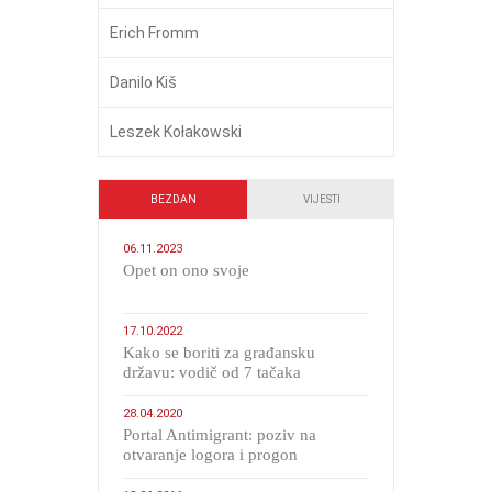
Erich Fromm
Danilo Kiš
Leszek Kołakowski
BEZDAN
VIJESTI
06.11.2023
​Opet on ono svoje
17.10.2022
Kako se boriti za građansku
državu: vodič od 7 tačaka
28.04.2020
Portal Antimigrant: poziv na
otvaranje logora i progon
migranata poput bijesnih kerova