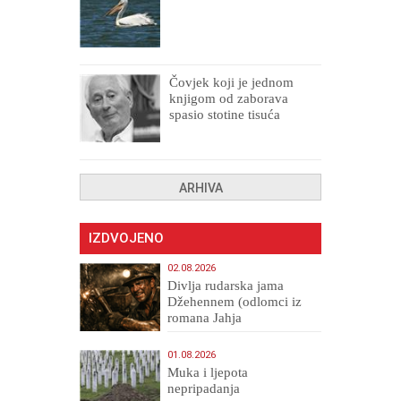
Čovjek koji je jednom
knjigom od zaborava
spasio stotine tisuća
drugih, prokletih i
uništenih
ARHIVA
IZDVOJENO
02.08.2026
Divlja rudarska jama
Džehennem (odlomci iz
romana Jahja
Veličanstveni)
01.08.2026
Muka i ljepota
nepripadanja