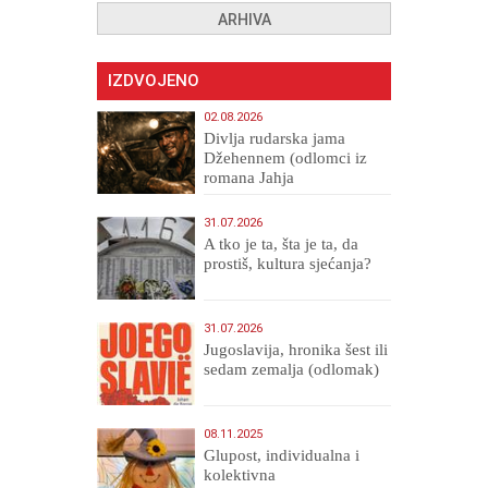
ARHIVA
IZDVOJENO
02.08.2026
Divlja rudarska jama
Džehennem (odlomci iz
romana Jahja
Veličanstveni)
31.07.2026
A tko je ta, šta je ta, da
prostiš, kultura sjećanja?
31.07.2026
Jugoslavija, hronika šest ili
sedam zemalja (odlomak)
08.11.2025
Glupost, individualna i
kolektivna