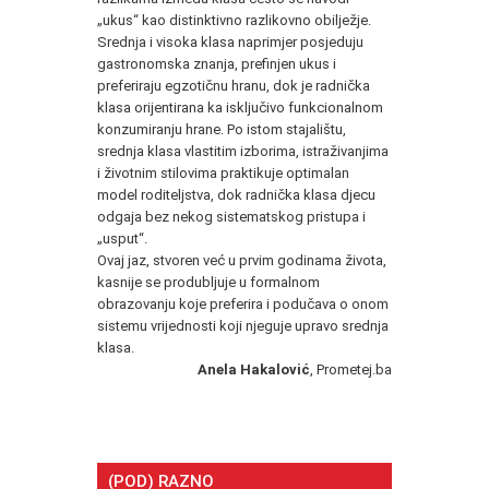
„ukus“ kao distinktivno razlikovno obilježje.
Srednja i visoka klasa naprimjer posjeduju
gastronomska znanja, prefinjen ukus i
preferiraju egzotičnu hranu, dok je radnička
klasa orijentirana ka isključivo funkcionalnom
konzumiranju hrane. Po istom stajalištu,
srednja klasa vlastitim izborima, istraživanjima
i životnim stilovima praktikuje optimalan
model roditeljstva, dok radnička klasa djecu
odgaja bez nekog sistematskog pristupa i
„usput“.
Ovaj jaz, stvoren već u prvim godinama života,
kasnije se produbljuje u formalnom
obrazovanju koje preferira i podučava o onom
sistemu vrijednosti koji njeguje upravo srednja
klasa.
Anela Hakalović
, Prometej.ba
(POD) RAZNO