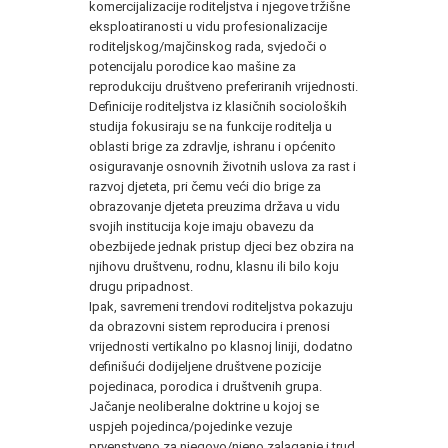
komercijalizacije roditeljstva i njegove tržišne
eksploatiranosti u vidu profesionalizacije
roditeljskog/majčinskog rada, svjedoči o
potencijalu porodice kao mašine za
reprodukciju društveno preferiranih vrijednosti.
Definicije roditeljstva iz klasičnih socioloških
studija fokusiraju se na funkcije roditelja u
oblasti brige za zdravlje, ishranu i općenito
osiguravanje osnovnih životnih uslova za rast i
razvoj djeteta, pri čemu veći dio brige za
obrazovanje djeteta preuzima država u vidu
svojih institucija koje imaju obavezu da
obezbijede jednak pristup djeci bez obzira na
njihovu društvenu, rodnu, klasnu ili bilo koju
drugu pripadnost.
Ipak, savremeni trendovi roditeljstva pokazuju
da obrazovni sistem reproducira i prenosi
vrijednosti vertikalno po klasnoj liniji, dodatno
definišući dodijeljene društvene pozicije
pojedinaca, porodica i društvenih grupa.
Jačanje neoliberalne doktrine u kojoj se
uspjeh pojedinca/pojedinke vezuje
prvenstveno za njegovo/njeno zalaganje i trud