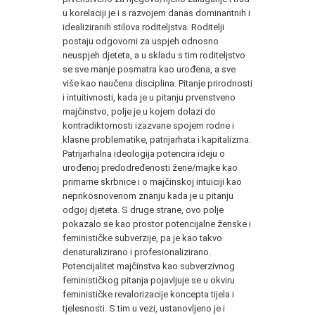
u korelaciji je i s razvojem danas dominantnih i
idealiziranih stilova roditeljstva. Roditelji
postaju odgovorni za uspjeh odnosno
neuspjeh djeteta, a u skladu s tim roditeljstvo
se sve manje posmatra kao urođena, a sve
više kao naučena disciplina. Pitanje prirodnosti
i intuitivnosti, kada je u pitanju prvenstveno
majčinstvo, polje je u kojem dolazi do
kontradiktornosti izazvane spojem rodne i
klasne problematike, patrijarhata i kapitalizma.
Patrijarhalna ideologija potencira ideju o
urođenoj predodređenosti žene/majke kao
primarne skrbnice i o majčinskoj intuiciji kao
neprikosnovenom znanju kada je u pitanju
odgoj djeteta. S druge strane, ovo polje
pokazalo se kao prostor potencijalne ženske i
feminističke subverzije, pa je kao takvo
denaturalizirano i profesionalizirano.
Potencijalitet majčinstva kao subverzivnog
feminističkog pitanja pojavljuje se u okviru
feminističke revalorizacije koncepta tijela i
tjelesnosti. S tim u vezi, ustanovljeno je i