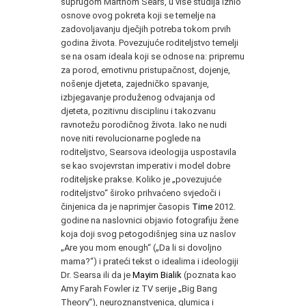
suprugom Marthom Sears, u više studija iznio
osnove ovog pokreta koji se temelje na
zadovoljavanju dječjih potreba tokom prvih
godina života. Povezujuće roditeljstvo temelji
se na osam ideala koji se odnose na: pripremu
za porod, emotivnu pristupačnost, dojenje,
nošenje djeteta, zajedničko spavanje,
izbjegavanje produženog odvajanja od
djeteta, pozitivnu disciplinu i takozvanu
ravnotežu porodičnog života. Iako ne nudi
nove niti revolucionarne poglede na
roditeljstvo, Searsova ideologija uspostavila
se kao svojevrstan imperativ i model dobre
roditeljske prakse. Koliko je „povezujuće
roditeljstvo“ široko prihvaćeno svjedoči i
činjenica da je naprimjer časopis
Time
2012.
godine na naslovnici objavio fotografiju žene
koja doji svog petogodišnjeg sina uz naslov
„Are you mom enough“ („Da li si dovoljno
mama?“) i prateći tekst o idealima i ideologiji
Dr. Searsa ili da je
Mayim Bialik
(poznata kao
Amy Farah Fowler iz TV serije „Big Bang
Theory“), neuroznanstvenica, glumica i