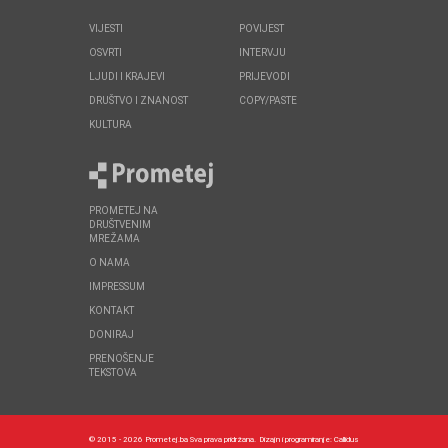
VIJESTI
POVIJEST
OSVRTI
INTERVJU
LJUDI I KRAJEVI
PRIJEVODI
DRUŠTVO I ZNANOST
COPY/PASTE
KULTURA
PROMETEJ NA
DRUŠTVENIM
MREŽAMA
O NAMA
IMPRESSUM
KONTAKT
DONIRAJ
PRENOŠENJE
TEKSTOVA
© 2015 - 2026 Prometej.ba Sva prava pridržana.
Dizajn i programiranje:
Callidus