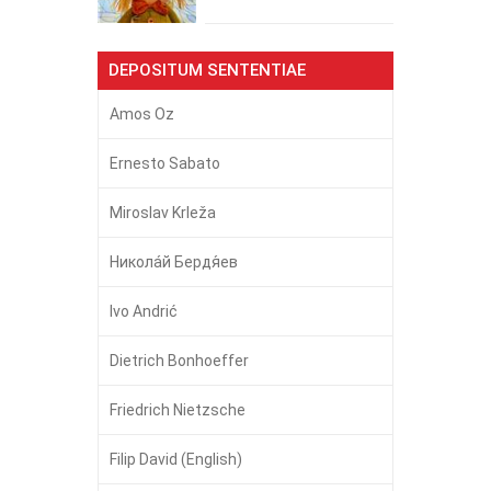
DEPOSITUM SENTENTIAE
Amos Oz
Ernesto Sabato
Miroslav Krleža
Никола́й Бердя́ев
Ivo Andrić
Dietrich Bonhoeffer
Friedrich Nietzsche
Filip David (English)