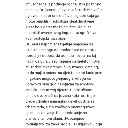
influencerica iz područja roditeljstva pozitivno
pisala o Dr. Searsu. „Povezujuće roditeljstvo“ je
uglavnom izbor one društvene grupe koja ga
može priuštiti i nedostižni ideal društvene
klase koja ga ne može priuštiti i kojoj se
nepraktikovanje ovog imperativa spočitava
kao roditeljski neuspjeh.
Dr. Sears naprimjer savjetuje majkama da
ukoliko ne mogu od poslodavca da dobiju
porodiljni dopust, da posude novac i na taj
način osiguraju sebi vrijeme sa djetetom. Ovaj
stil roditeljstva preporučuje, između ostalog, i
to da majka ostane sa djetetom kod kuće prve
tri godine njegovog/njenog života jer su
upravo tri prve godine ključne za emotivni i
intelektualni razvoj djeteta. U praktičnom
smislu ovo znači da je žena koja rodi troje
djece odsutna minimalno devet godina sa
tržišta rada, a što značajno onemogućava
njeno ostvarivanje ili napredovanje na
profesionalnom planu. „Povezujuće
roditeljstvo“ za ženu propisuje isključivo ulogu