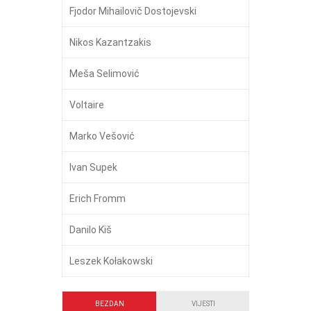
Fjodor Mihailovič Dostojevski
Nikos Kazantzakis
Meša Selimović
Voltaire
Marko Vešović
Ivan Supek
Erich Fromm
Danilo Kiš
Leszek Kołakowski
BEZDAN
VIJESTI