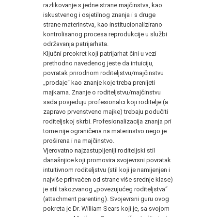
razlikovanje s jedne strane majčinstva, kao
iskustvenog i osjetilnog znanja i s druge
strane materinstva, kao institucionalizirano
kontrolisanog procesa reprodukcije u službi
održavanja patrijarhata.
Ključni preokret koji patrijarhat čini u vezi
prethodno navedenog jeste da intuiciju,
povratak prirodnom roditeljstvu/majčinstvu
„prodaje“ kao znanje koje treba prenijeti
majkama. Znanje o roditeljstvu/majčinstvu
sada posjeduju profesionalci koji roditelje (a
zapravo prvenstveno majke) trebaju podučiti
roditeljskoj skrbi. Profesionalizacija znanja pri
tome nije ograničena na materinstvo nego je
proširena i na majčinstvo.
Vjerovatno najzastupljeniji roditeljski stil
današnjice koji promovira svojevrsni povratak
intuitivnom roditeljstvu (stil koji je namijenjen i
najviše prihvaćen od strane više srednje klase)
je stil takozvanog „povezujućeg roditeljstva“
(attachment parenting). Svojevrsni guru ovog
pokreta je Dr. William Sears koji je, sa svojom