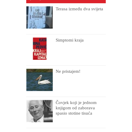
Terasa između dva svijeta
Simptomi kraja
Ne pristajem!
Čovjek koji je jednom
knjigom od zaborava
spasio stotine tisuća
drugih, prokletih i
uništenih