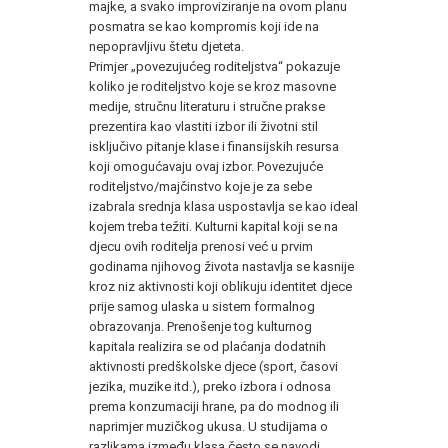
majke, a svako improviziranje na ovom planu
posmatra se kao kompromis koji ide na
nepopravljivu štetu djeteta.
Primjer „povezujućeg roditeljstva“ pokazuje
koliko je roditeljstvo koje se kroz masovne
medije, stručnu literaturu i stručne prakse
prezentira kao vlastiti izbor ili životni stil
isključivo pitanje klase i finansijskih resursa
koji omogućavaju ovaj izbor. Povezujuće
roditeljstvo/majčinstvo koje je za sebe
izabrala srednja klasa uspostavlja se kao ideal
kojem treba težiti. Kulturni kapital koji se na
djecu ovih roditelja prenosi već u prvim
godinama njihovog života nastavlja se kasnije
kroz niz aktivnosti koji oblikuju identitet djece
prije samog ulaska u sistem formalnog
obrazovanja. Prenošenje tog kulturnog
kapitala realizira se od plaćanja dodatnih
aktivnosti predškolske djece (sport, časovi
jezika, muzike itd.), preko izbora i odnosa
prema konzumaciji hrane, pa do modnog ili
naprimjer muzičkog ukusa. U studijama o
razlikama između klasa često se navodi