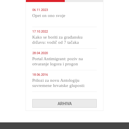
06.11.2023
​Opet on ono svoje
17.10.2022
Kako se boriti za građansku
državu: vodič od 7 tačaka
28.04.2020
Portal Antimigrant: poziv na
otvaranje logora i progon
migranata poput bijesnih kerova
18.06.2016
Prilozi za novu Antologiju
suvremene hrvatske gluposti:
Kolinda i ekipa o navijačkim
huliganima
ARHIVA