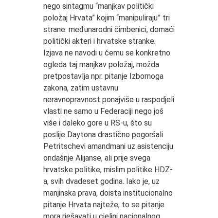
nego sintagmu “manjkav politički
položaj Hrvata” kojim “manipuliraju” tri
strane: međunarodni čimbenici, domaći
politički akteri i hrvatske stranke.
Izjava ne navodi u čemu se konkretno
ogleda taj manjkav položaj, možda
pretpostavlja npr. pitanje Izbornoga
zakona, zatim ustavnu
neravnopravnost ponajviše u raspodjeli
vlasti ne samo u Federaciji nego još
više i daleko gore u RS-u, što su
poslije Daytona drastično pogoršali
Petritschevi amandmani uz asistenciju
ondašnje Alijanse, ali prije svega
hrvatske politike, mislim politike HDZ-
a, svih dvadeset godina. Iako je, uz
manjinska prava, doista institucionalno
pitanje Hrvata najteže, to se pitanje
mora rješavati u cjelini nacionalnog