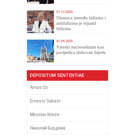
01.12.2025
Distanca između fašizma i
antifašizma je trijumf
fašizma
01.09.2025
​Vjerski nacionalizam kao
posljedica duhovne bijede
DEPOSITUM SENTENTIAE
Amos Oz
Ernesto Sabato
Miroslav Krleža
Никола́й Бердя́ев