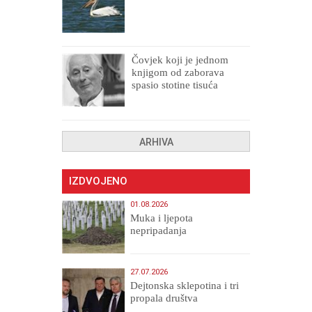
Čovjek koji je jednom
knjigom od zaborava
spasio stotine tisuća
drugih, prokletih i
uništenih
ARHIVA
IZDVOJENO
01.08.2026
Muka i ljepota
nepripadanja
27.07.2026
Dejtonska sklepotina i tri
propala društva