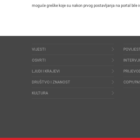
moguće greške koje su nakon prvog postavljanja na portal bile i
VIJESTI
POVIJES
OSVRTI
INTERVJ
LJUDI I KRAJEVI
PRIJEVOD
DRUŠTVO I ZNANOST
COPY/PA
KULTURA