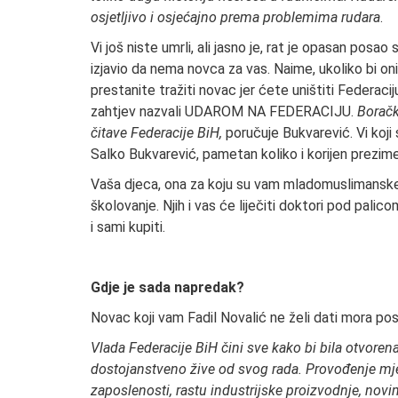
osjetljivo i osjećajno prema problemima rudara
.
Vi još niste umrli, ali jasno je, rat je opasan po
izjavio da nema novca za vas. Naime, ukoliko bi oni
prestanite tražiti novac jer ćete uništiti Federac
zahtjev nazvali UDAROM NA FEDERACIJU.
Boračk
čitave Federacije BiH,
poručuje Bukvarević. Vi koji s
Salko Bukvarević, pametan koliko i korijen prezim
Vaša djeca, ona za koju su vam mladomuslimanske
školovanje. Njih i vas će liječiti doktori pod pal
i sami kupiti.
Gdje je sada napredak?
Novac koji vam Fadil Novalić ne želi dati mora post
Vlada Federacije BiH čini sve kako bi bila otvor
dostojanstveno žive od svog rada. Provođenje mje
zaposlenosti, rastu industrijske proizvodnje, novi