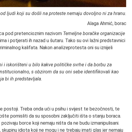
 od ljudi koji su došli na proteste nemaju dovoljno ni za hranu.
Alaga Ahmić, borac
enica pod pretencioznim nazivom
Temeljne boračke organizacije
 i potjerati ih nazad u šutaru. Tako su ovi lažni predstavnici
 kriminalnog kalifata. Nakon
analize
protesta oni su iznijeli
 iskorišteni u bilo kakve političke svrhe i da borbu za
nstitucionalno, s obzirom da su oni sebe identifikovali kao
a bi ih predstavljala.
ne postoji. Treba onda ući u psihu i svijest te bezočnosti, te
šte pomisliti da su sposobni zaključiti išta o stanju boraca.
i pozivaju borce koji nemaju ništa da ne budu izmanipulisani.
skupinu idiota koji ne mogu i ne trebaju imati glas jer nemaju