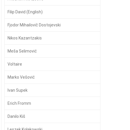
Filip David (English)
Fjodor Mihailovič Dostojevski
Nikos Kazantzakis
Meša Selimović
Voltaire
Marko Vešović
Ivan Supek
Erich Fromm
Danilo Kiš
Leszek Kołakowski