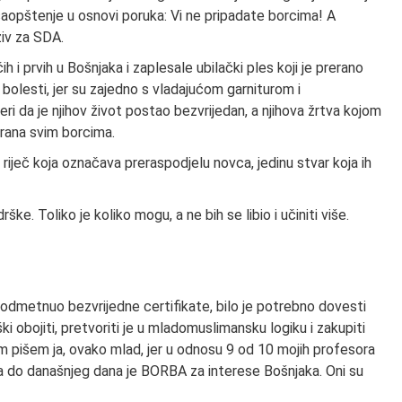
 saopštenje u osnovi poruka: Vi ne pripadate borcima! A
ziv za SDA.
čih i prvih u Bošnjaka i zaplesale ubilački ples koji je prerano
bolesti, jer su zajedno s vladajućom garniturom i
i da je njihov život postao bezvrijedan, a njihova žrtva kojom
 rana svim borcima.
 riječ koja označava preraspodjelu novca, jedinu stvar koja ih
. Toliko je koliko mogu, a ne bih se libio i učiniti više.
odmetnuo bezvrijedne certifikate, bilo je potrebno dovesti
ki obojiti, pretvoriti je u mladomuslimansku logiku i zakupiti
 pišem ja, ovako mlad, jer u odnosu 9 od 10 mojih profesora
ata do današnjeg dana je BORBA za interese Bošnjaka. Oni su