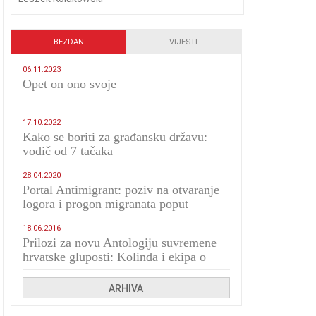
BEZDAN
VIJESTI
06.11.2023
​Opet on ono svoje
17.10.2022
Kako se boriti za građansku državu:
vodič od 7 tačaka
28.04.2020
Portal Antimigrant: poziv na otvaranje
logora i progon migranata poput
bijesnih kerova
18.06.2016
Prilozi za novu Antologiju suvremene
hrvatske gluposti: Kolinda i ekipa o
navijačkim huliganima
ARHIVA