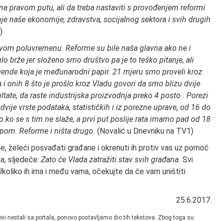
a pravom putu, ali da treba nastaviti s provođenjem reformi
nje naše ekonomije, zdravstva, socijalnog sektora i svih drugih
)
vom poluvremenu. Reforme su bile naša glavna ako ne i
glo brže jer složeno smo društvo pa je to teško pitanje, ali
gende koja je međunarodni papir. 21 mjeru smo proveli kroz
a i onih 8 što je prošlo kroz Vladu govori da smo blizu dvije
ltate, da raste industrijska proizvodnja preko 4 posto . Porezi
dvije vrste podataka, statističkih i iz porezne uprave, od 16 do
iko ko se s tim ne slaže, a prvi put poslije rata imamo pad od 18
mpom. Reforme i ništa drugo.
(Novalić u Dnevniku na TV1)
uje, želeći posvađati građane i okrenuti ih protiv vas uz pomoć
a, sljedeće:
Zato će Vlada zatražiti stav svih građana.
Svi
Ukoliko ih ima i među vama, očekujte da će vam uništiti
25.6.2017.
vi nestali sa portala, ponovo postavljamo dio tih tekstova. Zbog toga su