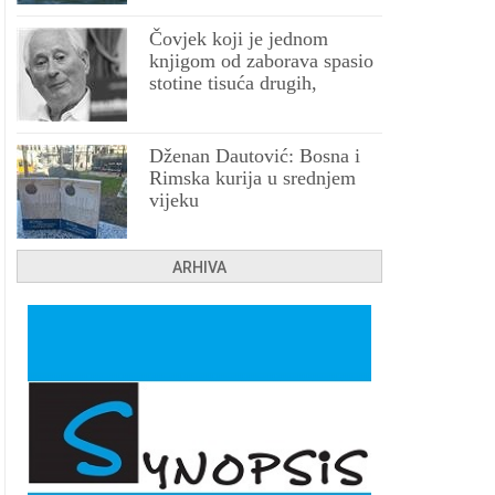
Čovjek koji je jednom
knjigom od zaborava spasio
stotine tisuća drugih,
prokletih i uništenih
Dženan Dautović: Bosna i
Rimska kurija u srednjem
vijeku
ARHIVA