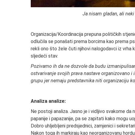
Ja nisam gladan, ali neki
Organizacija/Koordinacija prepuna političkih stj
odlučila se ponašati prema borcima kao prema psima
rekli ono što žele čuti njihovi nalogodavci iz vrha
sljedeći stav.
Pozivamo ih da ne dozvole da budu izmanipulisani i
ostvarivanje svojih prava nastave organizovano i i
grupu jer nemaju predstavnika niti organizaciju koj
Analiza analize:
Ne postoji analiza. Jasno je i vidljivo svakome da 
papanije i papazanije, pa se zapitati kako mogu uop
Dobro uhljebljeni predsjednici, zamjenici i sekretar
Nakon toga ih markiraju kao neorganizovanu hordu, 