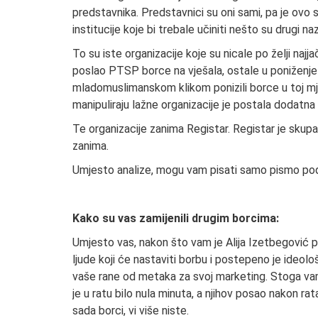
predstavnika. Predstavnici su oni sami, pa je ovo
institucije koje bi trebale učiniti nešto su drugi na
To su iste organizacije koje su nicale po želji najja
poslao PTSP borce na vješala, ostale u poniženje 
mladomuslimanskom klikom ponizili borce u toj mjer
manipuliraju lažne organizacije je postala dodatna
Te organizacije zanima Registar. Registar je skupa
zanima.
Umjesto analize, mogu vam pisati samo pismo podrške
Kako su vas zamijenili drugim borcima:
Umjesto vas, nakon što vam je Alija Izetbegović p
ljude koji će nastaviti borbu i postepeno je ideološ
vaše rane od metaka za svoj marketing. Stoga vam
je u ratu bilo nula minuta, a njihov posao nakon r
sada borci, vi više niste.