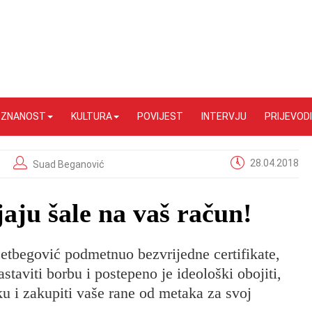
I ZNANOST
KULTURA
POVIJEST
INTERVJU
PRIJEVODI
28.04.2018
Suad Beganović
aju šale na vaš račun!
zetbegović podmetnuo bezvrijedne certifikate,
astaviti borbu i postepeno je ideološki obojiti,
u i zakupiti vaše rane od metaka za svoj