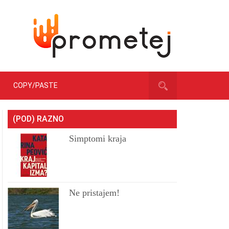
COPY/PASTE
(POD) RAZNO
Simptomi kraja
Ne pristajem!