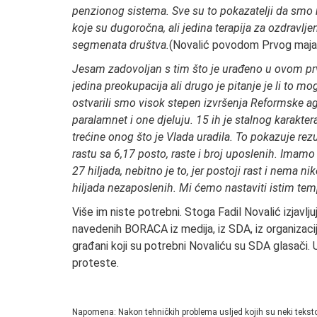
penzionog sistema. Sve su to pokazatelji da smo n
koje su dugoročna, ali jedina terapija za ozdravlje
segmenata društva.
(Novalić povodom Prvog maja
Jesam zadovoljan s tim što je urađeno u ovom pr
jedina preokupacija ali drugo je pitanje je li to mo
ostvarili smo visok stepen izvršenja Reformske a
paralamnet i one djeluju. 15 ih je stalnog karakter
trećine onog što je Vlada uradila. To pokazuje rezu
rastu sa 6,17 posto, raste i broj uposlenih. Imamo 
27 hiljada, nebitno je to, jer postoji rast i nema n
hiljada nezaposlenih. Mi ćemo nastaviti istim te
Više im niste potrebni. Stoga Fadil Novalić izjavlj
navedenih BORACA iz medija, iz SDA, iz organizacij
građani koji su potrebni Novaliću su SDA glasači. 
proteste.
Napomena: Nakon tehničkih problema usljed kojih su neki teksto