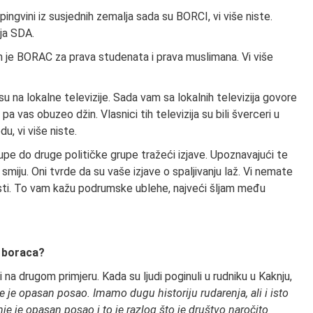
pingvini iz susjednih zemalja sada su BORCI, vi više niste.
lja SDA.
 on je BORAC za prava studenata i prava muslimana. Vi više
 su na lokalne televizije. Sada vam sa lokalnih televizija govore
pa vas obuzeo džin. Vlasnici tih televizija su bili šverceri u
du, vi više niste.
pe do druge političke grupe tražeći izjave. Upoznavajući te
miju. Oni tvrde da su vaše izjave o spaljivanju laž. Vi nemate
rosti. To vam kažu podrumske ublehe, najveći šljam među
A boraca?
 na drugom primjeru. Kada su ljudi poginuli u rudniku u Kaknju,
 je opasan posao. Imamo dugu historiju rudarenja, ali i isto
je je opasan posao i to je razlog što je društvo naročito