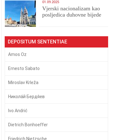
01.09.2025
​Vjerski nacionalizam kao
posljedica duhovne bijede
DEPOSITUM SENTENTIAE
Amos Oz
Ernesto Sabato
Miroslav Krleža
Никола́й Бердя́ев
Ivo Andrić
Dietrich Bonhoeffer
Friedrich Nietzsche