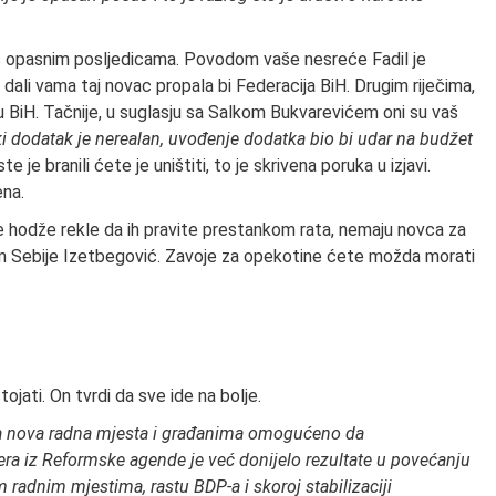
sao s opasnim posljedicama. Povodom vaše nesreće Fadil je
 dali vama taj novac propala bi Federacija BiH. Drugim riječima,
iju BiH. Tačnije, u suglasju sa Salkom Bukvarevićem oni su vaš
i dodatak je nerealan, uvođenje dodatka bio bi udar na budžet
te je branili ćete je uništiti, to je skrivena poruka u izjavi.
ena.
 hodže rekle da ih pravite prestankom rata, nemaju novca za
icom Sebije Izetbegović. Zavoje za opekotine ćete možda morati
ojati. On tvrdi da sve ide na bolje.
ena nova radna mjesta i građanima omogućeno da
ra iz Reformske agende je već donijelo rezultate u povećanju
m radnim mjestima, rastu BDP-a i skoroj stabilizaciji