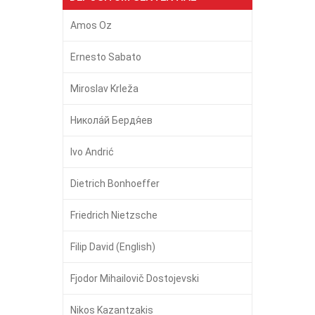
Amos Oz
Ernesto Sabato
Miroslav Krleža
Никола́й Бердя́ев
Ivo Andrić
Dietrich Bonhoeffer
Friedrich Nietzsche
Filip David (English)
Fjodor Mihailovič Dostojevski
Nikos Kazantzakis