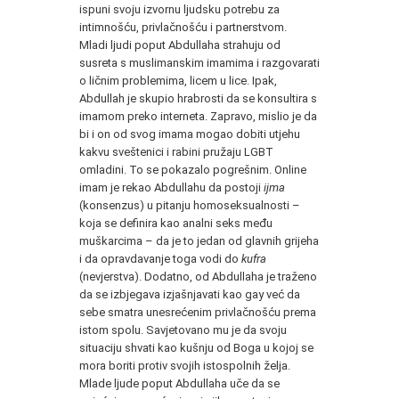
ispuni svoju izvornu ljudsku potrebu za
intimnošću, privlačnošću i partnerstvom.
Mladi ljudi poput Abdullaha strahuju od
susreta s muslimanskim imamima i razgovarati
o ličnim problemima, licem u lice. Ipak,
Abdullah je skupio hrabrosti da se konsultira s
imamom preko interneta. Zapravo, mislio je da
bi i on od svog imama mogao dobiti utjehu
kakvu sveštenici i rabini pružaju LGBT
omladini. To se pokazalo pogrešnim. Online
imam je rekao Abdullahu da postoji
ijma
(konsenzus) u pitanju homoseksualnosti –
koja se definira kao analni seks među
muškarcima – da je to jedan od glavnih grijeha
i da opravdavanje toga vodi do
kufra
(nevjerstva). Dodatno, od Abdullaha je traženo
da se izbjegava izjašnjavati kao gay već da
sebe smatra unesrećenim privlačnošću prema
istom spolu. Savjetovano mu je da svoju
situaciju shvati kao kušnju od Boga u kojoj se
mora boriti protiv svojih istospolnih želja.
Mlade ljude poput Abdullaha uče da se