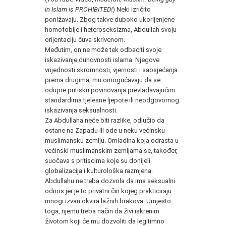
in Islam is PROHIBITED!
) Neki izričito
ponižavaju. Zbog takve duboko ukorijenjene
homofobije i heteroseksizma, Abdullah svoju
orijentaciju čuva skrivenom.
Međutim, on ne može tek odbaciti svoje
iskazivanje duhovnosti islama. Njegove
vrijednosti skromnosti, vjernosti i saosjećanja
prema drugima, mu omogućavaju da se
odupre pritisku povinovanja prevladavajućim
standardima tjelesne ljepote ili neodgovornog
iskazivanja seksualnosti.
Za Abdullaha neće biti razlike, odlučio da
ostane na Zapadu ili ode u neku većinsku
muslimansku zemlju. Omladina koja odrasta u
većinski muslimanskim zemljama se, također,
suočava s pritiscima koje su donijeli
globalizacija i kulturološka razmjena.
Abdullahu ne treba dozvola da ima seksualni
odnos jer je to privatni čin kojeg prakticiraju
mnogi izvan okvira lažnih brakova. Umjesto
toga, njemu treba način da živi iskrenim
životom koji će mu dozvoliti da legitimno