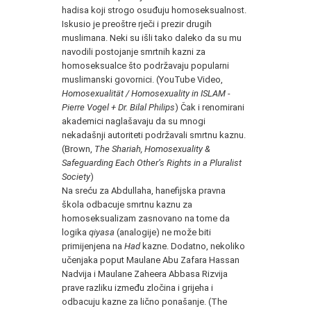
hadisa koji strogo osuđuju homoseksualnost.
Iskusio je preoštre rječi i prezir drugih
muslimana. Neki su išli tako daleko da su mu
navodili postojanje smrtnih kazni za
homoseksualce što podržavaju popularni
muslimanski govornici. (YouTube Video,
Homosexualität / Homosexuality in ISLAM -
Pierre Vogel + Dr. Bilal Philips
) Čak i renomirani
akademici naglašavaju da su mnogi
nekadašnji autoriteti podržavali smrtnu kaznu.
(Brown,
The Shariah, Homosexuality &
Safeguarding Each Other’s Rights in a Pluralist
Society
)
Na sreću za Abdullaha, hanefijska pravna
škola odbacuje smrtnu kaznu za
homoseksualizam zasnovano na tome da
logika
qiyasa
(analogije) ne može biti
primijenjena na
Had
kazne. Dodatno, nekoliko
učenjaka poput Maulane Abu Zafara Hassan
Nadvija i Maulane Zaheera Abbasa Rizvija
prave razliku između zločina i grijeha i
odbacuju kazne za lično ponašanje. (The