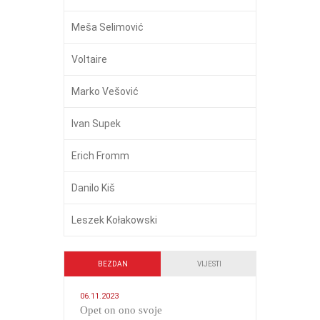
Meša Selimović
Voltaire
Marko Vešović
Ivan Supek
Erich Fromm
Danilo Kiš
Leszek Kołakowski
BEZDAN
VIJESTI
06.11.2023
​Opet on ono svoje