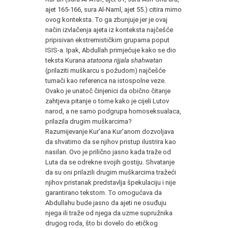
ajet 165-166, sura Al-Naml, ajet 55.) citira mimo
ovog konteksta. To ga zbunjuje jer je ovaj
način izvlačenja ajeta iz konteksta najčešće
pripisivan ekstremističkim grupama poput
ISIS-a. Ipak, Abdullah primjećuje kako se dio
teksta Kurana
atatoona rijjala shahwatan
(prilaziti muškarcu s požudom) najčešće
tumači kao referenca na istospolne veze.
Ovako je unatoč činjenici da obično čitanje
zahtjeva pitanje o tome kako je cijeli Lutov
narod, a ne samo podgrupa homoseksualaca,
prilazila drugim muškarcima?
Razumijevanje Kur’ana Kur’anom dozvoljava
da shvatimo da se njihov pristup ilustrira kao
nasilan. Ovo je prilično jasno kada traže od
Luta da se odrekne svojih gostiju. Shvatanje
da su oni prilazili drugim muškarcima tražeći
njihov pristanak predstavlja špekulaciju i nije
garantirano tekstom. To omogućava da
Abdullahu bude jasno da ajeti ne osuđuju
njega ili traže od njega da uzme supružnika
drugog roda, što bi dovelo do etičkog