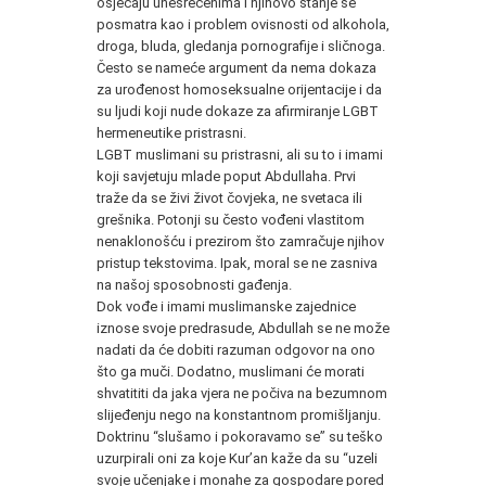
osjećaju unesrećenima i njihovo stanje se
posmatra kao i problem ovisnosti od alkohola,
droga, bluda, gledanja pornografije i sličnoga.
Često se nameće argument da nema dokaza
za urođenost homoseksualne orijentacije i da
su ljudi koji nude dokaze za afirmiranje LGBT
hermeneutike pristrasni.
LGBT muslimani su pristrasni, ali su to i imami
koji savjetuju mlade poput Abdullaha. Prvi
traže da se živi život čovjeka, ne svetaca ili
grešnika. Potonji su često vođeni vlastitom
nenaklonošću i prezirom što zamračuje njihov
pristup tekstovima. Ipak, moral se ne zasniva
na našoj sposobnosti gađenja.
Dok vođe i imami muslimanske zajednice
iznose svoje predrasude, Abdullah se ne može
nadati da će dobiti razuman odgovor na ono
što ga muči. Dodatno, muslimani će morati
shvatititi da jaka vjera ne počiva na bezumnom
slijeđenju nego na konstantnom promišljanju.
Doktrinu “slušamo i pokoravamo se” su teško
uzurpirali oni za koje Kur’an kaže da su “uzeli
svoje učenjake i monahe za gospodare pored