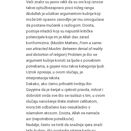
Veći znalci su jasno rekli da su oni koji iznose
takve optužbezapravo pisci nižeg ranga.
Abdullah je ućutkan argumentom kušnje koji
može biti opasno zavodljiv jer mu omogućava
da postane mučenik s razlogom. Doista,
postoje mladići koji su napustili kritičke
potencijale koje im je Allah dao zarad
konformizma. (Muslim Matters,
From a same-
sex attracted Muslim: Between denial of reality
and distortion of religion
) Problem je što se
argument kušnje koristi za ljude s posebnim
potrebama, a gayevi nisu takva kategorija ljudi.
Uzrok opresije, u ovom slučaju, je
interpretacija teksta.
Dakako, ako ćemo prihvatiti tvrdnju Ibn
Qayyima da je šerijat u cjelosti pravda, milost i
dobrobit onda sve što se razilazi s tim, u ovom
slučaju nanošenje štete stalnim celibatom,
mora biti odbačeno kao nesukladno s
islamskim etosom. Doista, Allah ne nameće
asr
(nepotrebne poteškoće).
Nadalje, često se tvrdi da snažnija vjera znači
težu kušnju, što postavlja pitanje kada su