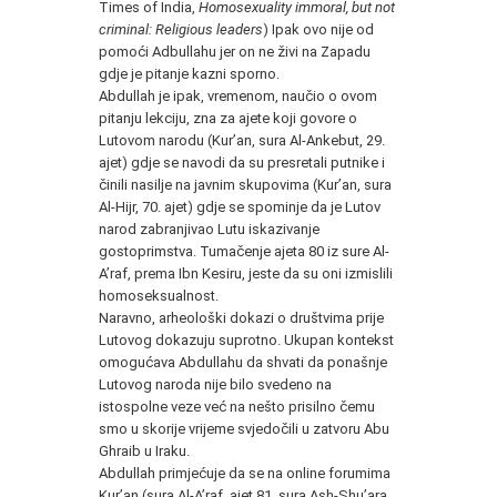
Times of India,
Homosexuality immoral, but not
criminal: Religious leaders
) Ipak ovo nije od
pomoći Adbullahu jer on ne živi na Zapadu
gdje je pitanje kazni sporno.
Abdullah je ipak, vremenom, naučio o ovom
pitanju lekciju, zna za ajete koji govore o
Lutovom narodu (Kur’an, sura Al-Ankebut, 29.
ajet) gdje se navodi da su presretali putnike i
činili nasilje na javnim skupovima (Kur’an, sura
Al-Hijr, 70. ajet) gdje se spominje da je Lutov
narod zabranjivao Lutu iskazivanje
gostoprimstva. Tumačenje ajeta 80 iz sure Al-
A’raf, prema Ibn Kesiru, jeste da su oni izmislili
homoseksualnost.
Naravno, arheološki dokazi o društvima prije
Lutovog dokazuju suprotno. Ukupan kontekst
omogućava Abdullahu da shvati da ponašnje
Lutovog naroda nije bilo svedeno na
istospolne veze već na nešto prisilno čemu
smo u skorije vrijeme svjedočili u zatvoru Abu
Ghraib u Iraku.
Abdullah primjećuje da se na online forumima
Kur’an (sura Al-A’raf, ajet 81, sura Ash-Shu’ara,