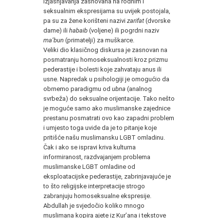
izjašnjavanja zasnovana na rodnim i
seksualnim ekspresijama su uvijek postojala,
pa su za žene korišteni nazivi
zarifat
(dvorske
dame) ili
habaib
(voljene) ili pogrdni naziv
ma’bun
(primatelji) za muškarce.
Veliki dio klasičnog diskursa je zasnovan na
posmatranju homoseksualnosti kroz prizmu
pederastije i bolesti koje zahvataju anus ili
usne. Napredak u psihologiji je omogućio da
obrnemo paradigmu od
ubna
(analnog
svrbeža) do seksualne orijentacije. Tako nešto
je moguće samo ako muslimanske zajednice
prestanu posmatrati ovo kao zapadni problem
i umjesto toga uvide da je to pitanje koje
pritišće našu muslimansku LGBT omladinu.
Čak i ako se ispravi kriva kulturna
informiranost, razdvajanjem problema
muslimanske LGBT omladine od
eksploatacijske pederastije, zabrinjavajuće je
to što religijske interpretacije strogo
zabranjuju homoseksualne ekspresije.
Abdullah je svjedočio koliko mnogo
muslimana kopira ajete iz Kur’ana i tekstove