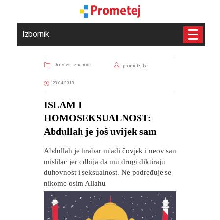
Izbornik
Društvo i znanost
prometej.ba
28.04.2018
ISLAM I
HOMOSEKSUALNOST:
Abdullah je još uvijek sam
Abdullah je hrabar mladi čovjek i neovisan
mislilac jer odbija da mu drugi diktiraju
duhovnost i seksualnost. Ne podređuje se
nikome osim Allahu