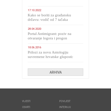
17.10.2022
Kako se boriti za građansku
državu: vodič od 7 tačaka
28.04.2020
Portal Antimigrant: poziv na
otvaranje logora i progon
migranata poput bijesnih kerova
18.06.2016
Prilozi za novu Antologiju
suvremene hrvatske gluposti:
Kolinda i ekipa o navijačkim
huliganima
ARHIVA
VIJESTI
POVIJEST
OSVRTI
INTERVJU