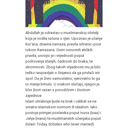
Abdullah je odrastao u muslimanskoj obitelji
koja je vodila računa o vjeri. Upoznao je učenje
Kur’ana, dnevne namaze, pravila ishrane i post
tokom Ramazana. Osim osnovnih etičkih
pravila, usvojio je i vrijednosti poput
poštovanja starijih, čednosti do braka, te
skromnosti. Zbog takvih vrijednosti mu je bilo
teško raspravljati o činjenici da ga privlači isti
spol. Da je živio samostalno, vjerovatno bi ga
to manje brinulo. U svakom slučaju, njegov je
lični život vezan s porodičnim i životom
zajednice.
Islam ohrabruje ljude na brak i celibat se ne
smatra islamskom normom ili idealom. Iako
postoje primjeri poslanika poput Isusa (Isaa) i
Jahje (Ivana) te muslimanskih učenjaka poput
(Islam Today,
Scholars who never married
)