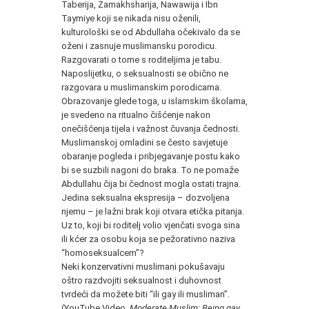
Taberija, Zamakhsharija, Nawawija i Ibn
Taymiye koji se nikada nisu oženili,
kulturološki se od Abdullaha očekivalo da se
oženi i zasnuje muslimansku porodicu.
Razgovarati o tome s roditeljima je tabu.
Naposlijetku, o seksualnosti se obično ne
razgovara u muslimanskim porodicama.
Obrazovanje glede toga, u islamskim školama,
je svedeno na ritualno čišćenje nakon
onečišćenja tijela i važnost čuvanja čednosti.
Muslimanskoj omladini se često savjetuje
obaranje pogleda i pribjegavanje postu kako
bi se suzbili nagoni do braka. To ne pomaže
Abdullahu čija bi čednost mogla ostati trajna.
Jedina seksualna ekspresija – dozvoljena
njemu – je lažni brak koji otvara etička pitanja.
Uz to, koji bi roditelj volio vjenčati svoga sina
ili kćer za osobu koja se pežorativno naziva
“homoseksualcem”?
Neki konzervativni muslimani pokušavaju
oštro razdvojiti seksualnost i duhovnost
tvrdeći da možete biti “ili gay ili musliman”.
(YouTube Video,
Moderate
Muslim: Being gay