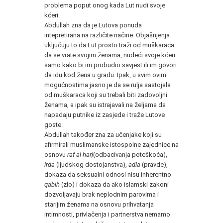
problema poput onog kada Lut nudi svoje
kćeri.
Abdullah zna da je Lutova ponuda
intepretirana na različite načine. Objašnjenja
uključuju to da Lut prosto traži od muškaraca
da se vrate svojim ženama, nudeći svoje kćeri
samo kako bi im probudio savjest ili im govori
da idu kod žena u gradu. Ipak, u svim ovim
mogućnostima jasno je da se rulja sastojala
od muškaraca koji su trebali biti zadovoljni
ženama, a ipak su istrajavali na željama da
napadaju putnike iz zasjede i traže Lutove
goste.
Abdullah također zna za učenjake koji su
afirmirali muslimanske istospolne zajednice na
osnovu
raf al harj
(odbacivanja poteškoća),
irda
(ljudskog dostojanstva),
adla
(pravde),
dokaza da seksualni odnosi nisu inherentno
qabih
(zlo) i dokaza da ako islamski zakoni
dozvoljavaju brak neplodnim parovima i
starijim ženama na osnovu prihvatanja
intimnosti, privlačenja i partnerstva nemamo