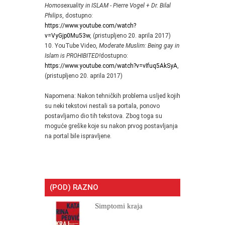
Homosexuality in ISLAM - Pierre Vogel + Dr. Bilal
Philips
, dostupno:
https://www.youtube.com/watch?
v=VyGjp0Mu53w
, (pristupljeno 20. aprila 2017)
10. YouTube Video,
Moderate Muslim: Being gay in
Islam is PROHIBITED!
dostupno:
https://www.youtube.com/watch?v=vIfuq5AkSyA
,
(pristupljeno 20. aprila 2017)
Napomena: Nakon tehničkih problema usljed kojih
su neki tekstovi nestali sa portala, ponovo
postavljamo dio tih tekstova. Zbog toga su
moguće greške koje su nakon prvog postavljanja
na portal bile ispravljene.
(POD) RAZNO
Simptomi kraja