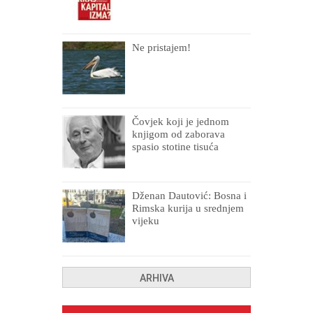
Ne pristajem!
Čovjek koji je jednom
knjigom od zaborava
spasio stotine tisuća
drugih, prokletih i
uništenih
Dženan Dautović: Bosna i
Rimska kurija u srednjem
vijeku
ARHIVA