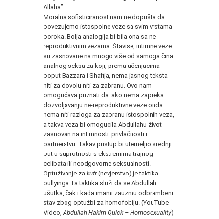
Allaha”.
Moralna sofisticiranost nam ne dopušta da
povezujemo istospolne veze sa svim vrstama
poroka. Bolja analogija bi bila ona sa ne-
reproduktivnim vezama. Štaviše, intimne veze
su zasnovane na mnogo više od samoga čina
analnog seksa za koji, prema učenjacima
poput Bazzara i Shafija, nema jasnog teksta
niti za dovolu niti za zabranu. Ovo nam
omogućava priznati da, ako nema zapreka
dozvoljavanju ne-reproduktivne veze onda
nema niti razloga za zabranu istospolnih veza,
a takva veza bi omogućila Abdullahu život
zasnovan na intimnosti, privlačnosti i
partnerstvu. Takav pristup bi utemeljio srednji
put u suprotnosti s ekstremima trajnog
celibata ili neodgovorne seksualnosti.
Optuživanje za
kufr
(nevjerstvo) je taktika
bullyinga.Ta taktika služi da se Abdullah
ušutka, čak i kada imami zauzmu odbrambeni
stav zbog optužbi za homofobiju. (YouTube
Video,
Abdullah Hakim Quick – Homosexuality
)