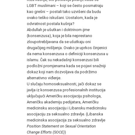
LGBT muslimani – koji se često posmatraju
kao grešni – postali tako uzvišeni da budu
ovako teško iskušani. Uostalom, kada je
odvratnost postala kušnja?
Abdullah je ušutkan i doktrinom
ijme
(konsenzusa), koja je bila neprestano
zloupotrebljavana da se ušutkaju oni
drugačijeg mišljenja. Ovako je uprkos činjenici
da nema konsenzusa o definiciji konsenzusa u
islamu. Čak su nekadašnji konsenzusi bili
podložni promjenama kada se pojavi snažniji
dokaz koji nam dozvoljava da podržimo
alternativno viđenje.
U slučaju homoseksualnosti, jači dokaz se
javlja iz konsenzusa profesionalnih institucija
uključujući Američku asocijaciju psihologa,
Američku akademiju pedijatara, Američku
medicinsku asocijaciju i Libansku medicinsku
asocijaciju za seksualno zdravlje. (Libanska
medicinska asocijacija za seksualno zdravlje
Position Statement on Sexual Orientation
Change Efforts (SOCE)
)