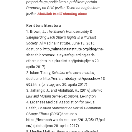
potpori da ga podijelimo s publikom portala
Prometej na BHS jeziku. Tekst na engleskom
jeziku:
Abdullah is still standing alone
Korištena literatura
1. Brown, J.,
The Shariah, Homosexuality &
Safeguarding Each Other’s Rights in a Pluralist
Society
, Al Madina Institute, June 18, 2016,
dostupno:
http://almadinainstitute.org/blog/the-
shariah-homosexuality-safeguarding-each-
others-rights-in-a-pluralist-so/
(pristupljeno 20.
aprila 2017)
2. Islam Today,
Scholars who never married
,
dostupno:
http://en.islamtoday.net/quesshow-13-
602.htm
, (pristupljeno 20. aprila 2017)
3. Jahangir, J., and Abdullatif, H., (2016)
Islamic
Law and Muslim Same-Sex Unions
, Lexington.
4. Lebanese Medical Association for Sexual
Health,
Position Statement on Sexual Orientation
Change Efforts (SOCE)
dostupno:
https://lebmash.wordpress.com/2013/05/17/ps1-
en/
, (pristupljeno 20. aprila 2017)
5. Muslim Matters,
From a same-sex attracted