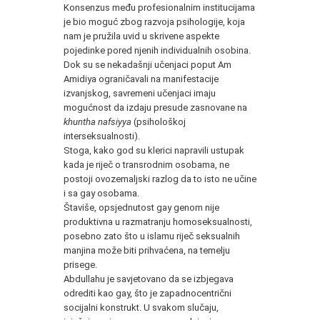
Konsenzus među profesionalnim institucijama
je bio moguć zbog razvoja psihologije, koja
nam je pružila uvid u skrivene aspekte
pojedinke pored njenih individualnih osobina.
Dok su se nekadašnji učenjaci poput Am
Amidiya ograničavali na manifestacije
izvanjskog, savremeni učenjaci imaju
mogućnost da izdaju presude zasnovane na
khuntha nafsiyya
(psihološkoj
interseksualnosti).
Stoga, kako god su klerici napravili ustupak
kada je riječ o transrodnim osobama, ne
postoji ovozemaljski razlog da to isto ne učine
i sa gay osobama.
Štaviše, opsjednutost gay genom nije
produktivna u razmatranju homoseksualnosti,
posebno zato što u islamu riječ seksualnih
manjina može biti prihvaćena, na temelju
prisege.
Abdullahu je savjetovano da se izbjegava
odrediti kao gay, što je zapadnocentrični
socijalni konstrukt. U svakom slučaju,