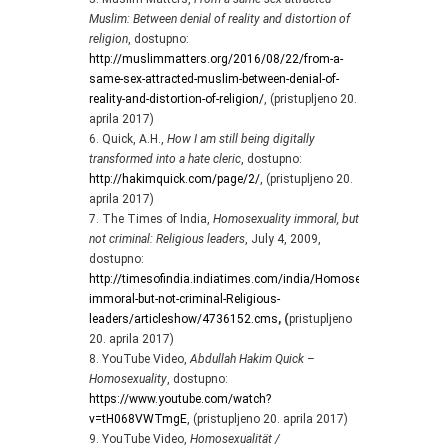
Muslim: Between denial of reality and distortion of
religion
, dostupno:
http://muslimmatters.org/2016/08/22/from-a-
same-sex-attracted-muslim-between-denial-of-
reality-and-distortion-of-religion/
, (pristupljeno 20.
aprila 2017)
6. Quick, A.H.,
How I am still being digitally
transformed into a hate cleric
, dostupno:
http://hakimquick.com/page/2/
, (pristupljeno 20.
aprila 2017)
7. The Times of India,
Homosexuality immoral, but
not criminal: Religious leaders
, July 4, 2009,
dostupno:
http://timesofindia.indiatimes.com/india/Homosexuality-
immoral-but-not-criminal-Religious-
leaders/articleshow/4736152.cms
, (
pristupljeno
20. aprila 2017)
8. YouTube Video,
Abdullah Hakim Quick –
Homosexuality
, dostupno:
https://www.youtube.com/watch?
v=tH068VWTmgE
, (pristupljeno 20. aprila 2017)
9. YouTube Video,
Homosexualität /