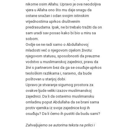
nikome osim Allahu. Upravo je ova neodoljiva
vjera u Allaha ono što mu daje snagu da
ostane snažan i odan svojim istinskim
vrijednostima uprkos društvenim
predrasudama. Ipak, ne bi trebalo tražiti da on
sam uradi sav posao kako bi bio u miru sa
sobom.
Ovdje se ne radi samo o Abdullahovoj
mladosti već o njegovom cijelom životu:
njegovom statusu, sposobnosti da preuzme
vodstvo u muslimanskoj zajednici, pravu da
živi s partnerom bez da ga se osuđuje uprkos
teološkim razlikama i, naravno, da bude
poštovan u starijoj dobi.
Upravo je stvaranje sigurnog prostora za
ovakve ljude veliki izazov muslimanskoj
zajednici. Da li da ostavimo muslimansku
omladinu poput Abdullaha da se brani sama
protiv vjernika iz svoje zajednice koji ih
osuđuju? Da li ćemo ih pustiti da budu sami?
Zahvaljujemo se autorima teksta na prilici i