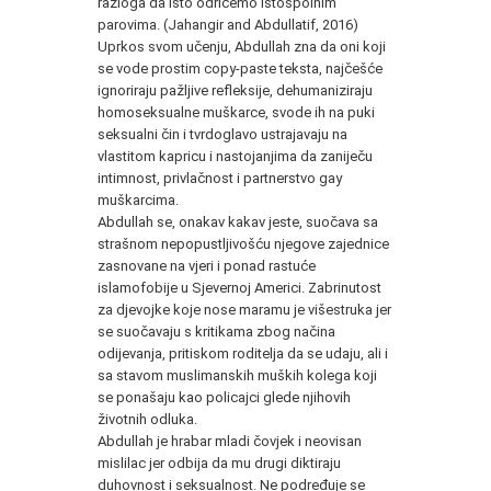
razloga da isto odričemo istospolnim
parovima. (Jahangir and Abdullatif, 2016)
Uprkos svom učenju, Abdullah zna da oni koji
se vode prostim copy-paste teksta, najčešće
ignoriraju pažljive refleksije, dehumaniziraju
homoseksualne muškarce, svode ih na puki
seksualni čin i tvrdoglavo ustrajavaju na
vlastitom kapricu i nastojanjima da zaniječu
intimnost, privlačnost i partnerstvo gay
muškarcima.
Abdullah se, onakav kakav jeste, suočava sa
strašnom nepopustljivošću njegove zajednice
zasnovane na vjeri i ponad rastuće
islamofobije u Sjevernoj Americi. Zabrinutost
za djevojke koje nose maramu je višestruka jer
se suočavaju s kritikama zbog načina
odijevanja, pritiskom roditelja da se udaju, ali i
sa stavom muslimanskih muških kolega koji
se ponašaju kao policajci glede njihovih
životnih odluka.
Abdullah je hrabar mladi čovjek i neovisan
mislilac jer odbija da mu drugi diktiraju
duhovnost i seksualnost. Ne podređuje se