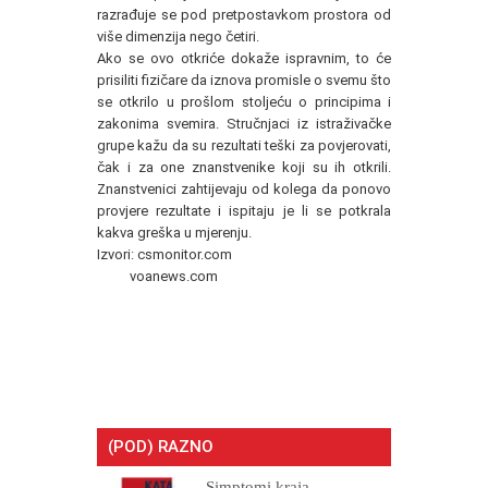
razrađuje se pod pretpostavkom prostora od
više dimenzija nego četiri.
Ako se ovo otkriće dokaže ispravnim, to će
prisiliti fizičare da iznova promisle o svemu što
se otkrilo u prošlom stoljeću o principima i
zakonima svemira. Stručnjaci iz istraživačke
grupe kažu da su rezultati teški za povjerovati,
čak i za one znanstvenike koji su ih otkrili.
Znanstvenici zahtijevaju od kolega da ponovo
provjere rezultate i ispitaju je li se potkrala
kakva greška u mjerenju.
Izvori: csmonitor.com
voanews.com
(POD) RAZNO
Simptomi kraja