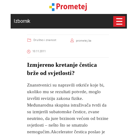
Izbornik
Društvo i znanost
prometej.ba
10.11.2011
Izmjereno kretanje čestica
brže od svjetlosti?
Znanstvenici su napravili otkriće koje bi,
ukoliko mu se rezultati potvrde, moglo
izvršiti reviziju zakona fizike.
Međunarodna skupina istraživača tvrdi da
su izmjerili subatomske čestice, zvane
neutrino, da jure brzinom većom od brzine
svjetlosti – nešto što se smatralo
nemogućim.Akcelerator čestica poslao je