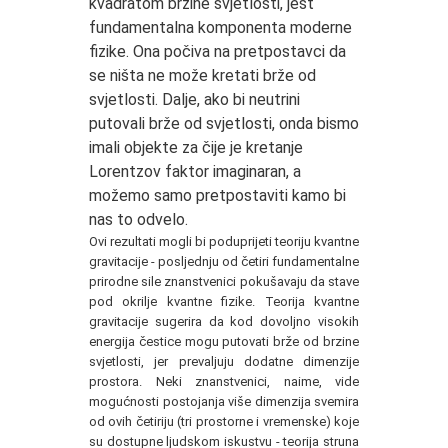
kvadratom brzine svjetlosti, jest
fundamentalna komponenta moderne
fizike. Ona počiva na pretpostavci da
se ništa ne može kretati brže od
svjetlosti. Dalje, ako bi neutrini
putovali brže od svjetlosti, onda bismo
imali objekte za čije je kretanje
Lorentzov faktor imaginaran, a
možemo samo pretpostaviti kamo bi
nas to odvelo.
Ovi rezultati mogli bi poduprijeti teoriju kvantne
gravitacije - posljednju od četiri fundamentalne
prirodne sile znanstvenici pokušavaju da stave
pod okrilje kvantne fizike. Teorija kvantne
gravitacije sugerira da kod dovoljno visokih
energija čestice mogu putovati brže od brzine
svjetlosti, jer prevaljuju dodatne dimenzije
prostora. Neki znanstvenici, naime, vide
mogućnosti postojanja više dimenzija svemira
od ovih četiriju (tri prostorne i vremenske) koje
su dostupne ljudskom iskustvu - teorija struna