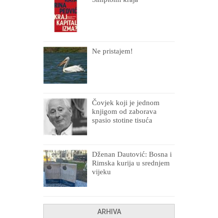
Ne pristajem!
Čovjek koji je jednom
knjigom od zaborava
spasio stotine tisuća
drugih, prokletih i
uništenih
Dženan Dautović: Bosna i
Rimska kurija u srednjem
vijeku
ARHIVA