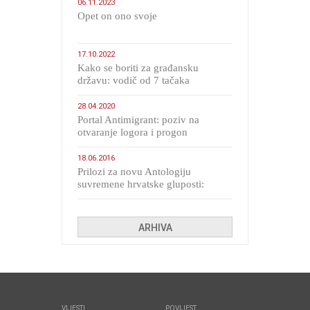
06.11.2023
​Opet on ono svoje
17.10.2022
Kako se boriti za građansku
državu: vodič od 7 tačaka
28.04.2020
Portal Antimigrant: poziv na
otvaranje logora i progon
migranata poput bijesnih kerova
18.06.2016
Prilozi za novu Antologiju
suvremene hrvatske gluposti:
Kolinda i ekipa o navijačkim
huliganima
ARHIVA
VIJESTI
POVIJEST