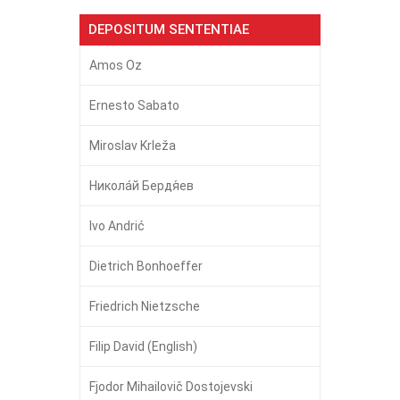
DEPOSITUM SENTENTIAE
Amos Oz
Ernesto Sabato
Miroslav Krleža
Никола́й Бердя́ев
Ivo Andrić
Dietrich Bonhoeffer
Friedrich Nietzsche
Filip David (English)
Fjodor Mihailovič Dostojevski