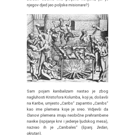
njegov djed jeo poljske misionare?)
Sam pojam
kanibalizam
nastao je zbog
nagluhosti Kristofora Kolumba, koji je, došavši
na Karibe, umjesto „Caribs“ zapamtio „Canibs“
kao ime plemena koje je sreo. Vidjevši da
članovi plemena imaju neobične prehrambene
navike (ispijanje krvi i jedenje ljudskog mesa),
nazvao ih je „Canibales“ (španj.
žedan
,
okrutan
).