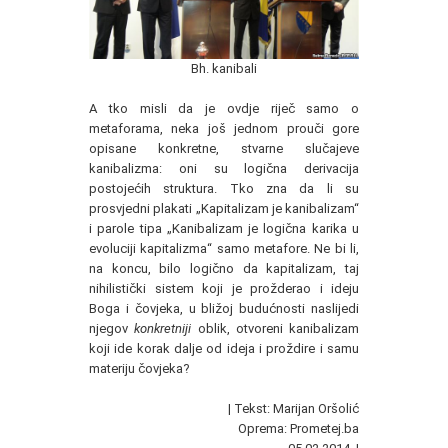
Bh. kanibali
A tko misli da je ovdje riječ samo o
metaforama, neka još jednom prouči gore
opisane konkretne, stvarne slučajeve
kanibalizma: oni su logična derivacija
postojećih struktura. Tko zna da li su
prosvjedni plakati „Kapitalizam je kanibalizam“
i parole tipa „Kanibalizam je logična karika u
evoluciji kapitalizma“ samo metafore. Ne bi li,
na koncu, bilo logično da kapitalizam, taj
nihilistički sistem koji je prožderao i ideju
Boga i čovjeka, u bližoj budućnosti naslijedi
njegov
konkretniji
oblik, otvoreni kanibalizam
koji ide korak dalje od ideja i proždire i samu
materiju čovjeka?
| Tekst: Marijan Oršolić
Oprema: Prometej.ba