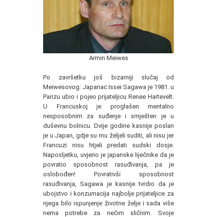
Armin Meiwes
Po završetku još bizarniji slučaj od
Meiwesovog: Japanac Issei Sagawa je 1981. u
Parizu ubio i pojeo prijateljicu Renee Hartevelt.
U Francuskoj je proglašen mentalno
nesposobnim za suđenje i smješten je u
duševnu bolnicu. Dvije godine kasnije poslan
je u Japan, gdje su mu željeli suditi, ali nisu jer
Francuzi nisu htjeli predati sudski dosje.
Naposljetku, uvjerio je japanske liječnike da je
povratio sposobnost rasuđivanja, pa je
oslobođen! Povrativši sposobnost
rasuđivanja, Sagawa je kasnije tvrdio da je
ubojstvo i konzumacija najbolje prijateljice za
njega bilo ispunjenje životne želje i sada više
nema potrebe za nečim sličnim. Svoje