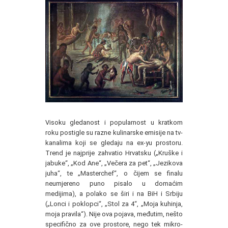
Visoku gledanost i popularnost u kratkom
roku postigle su razne kulinarske emisije na tv-
kanalima koji se gledaju na ex-yu prostoru.
Trend je najprije zahvatio Hrvatsku („Kruške i
jabuke“, „Kod Ane“, „Večera za pet“, „Jezikova
juha“, te „Masterchef“, o čijem se finalu
neumjereno puno pisalo u domaćim
medijima), a polako se širi i na BiH i Srbiju
(„Lonci i poklopci“, „Stol za 4“, „Moja kuhinja,
moja pravila“). Nije ova pojava, međutim, nešto
specifično za ove prostore, nego tek mikro-