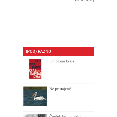
05.02.2014. |
(POD) RAZNO
Simptomi kraja
Ne pristajem!
Čovjek koji je jednom