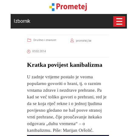
Izbornik
Društvo i znanost
prometej.ba
05.02.2014
Kratka povijest kanibalizma
U zadnje vrijeme postalo je veoma
popularno govoriti o hrani, tj. o raznim
vrstama zdrave i nezdrave prehrane. Pa
kad se već toliko govori o prehrani, red je
da se koja riječ rekne i o jednoj ljudima
povijesno gledano ne baš posve stranoj
vrsti prehrane, čije proučavanje itekako
odgovara „duhu vremena“ – o
kanibalizmu. Piše: Marijan Oršolić.