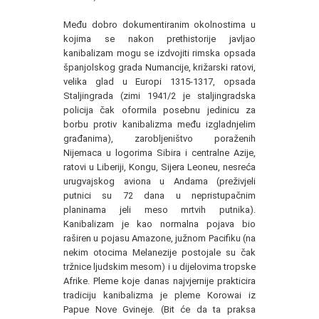
Među dobro dokumentiranim okolnostima u
kojima se nakon prethistorije javljao
kanibalizam mogu se izdvojiti rimska opsada
španjolskog grada Numancije, križarski ratovi,
velika glad u Europi 1315-1317, opsada
Staljingrada (zimi 1941/2 je staljingradska
policija čak oformila posebnu jedinicu za
borbu protiv kanibalizma među izgladnjelim
građanima), zarobljeništvo poraženih
Nijemaca u logorima Sibira i centralne Azije,
ratovi u Liberiji, Kongu, Sijera Leoneu, nesreća
urugvajskog aviona u Andama (preživjeli
putnici su 72 dana u nepristupačnim
planinama jeli meso mrtvih putnika).
Kanibalizam je kao normalna pojava bio
raširen u pojasu Amazone, južnom Pacifiku (na
nekim otocima Melanezije postojale su čak
tržnice ljudskim mesom) i u dijelovima tropske
Afrike. Pleme koje danas najvjernije prakticira
tradiciju kanibalizma je pleme Korowai iz
Papue Nove Gvineje. (Bit će da ta praksa