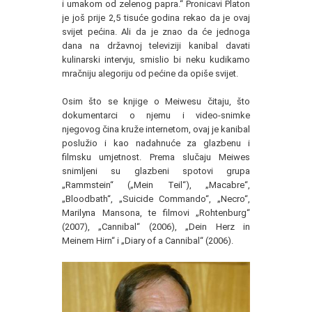
i umakom od zelenog papra.“ Pronicavi Platon
je još prije 2,5 tisuće godina rekao da je ovaj
svijet pećina. Ali da je znao da će jednoga
dana na državnoj televiziji kanibal davati
kulinarski intervju, smislio bi neku kudikamo
mračniju alegoriju od pećine da opiše svijet.
Osim što se knjige o Meiwesu čitaju, što
dokumentarci o njemu i video-snimke
njegovog čina kruže internetom, ovaj je kanibal
poslužio i kao nadahnuće za glazbenu i
filmsku umjetnost. Prema slučaju Meiwes
snimljeni su glazbeni spotovi grupa
„Rammstein“ („Mein Teil“), „Macabre“,
„Bloodbath“, „Suicide Commando“, „Necro“,
Marilyna Mansona, te filmovi „Rohtenburg“
(2007), „Cannibal“ (2006), „Dein Herz in
Meinem Hirn“ i „Diary of a Cannibal“ (2006).