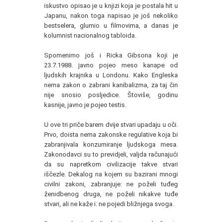
iskustvo opisao je u knjizi koja je postala hit u
Japanu, nakon toga napisao je još nekoliko
bestselera, glumio u filmovima, a danas je
kolumnist nacionalnog tabloida.
Spomenimo još i Ricka Gibsona koji je
23.7.1988. javno pojeo meso kanape od
ljudskih krajnika u Londonu. Kako Engleska
nema zakon o zabrani kanibalizma, za taj čin
nije snosio posljedice. Štoviše, godinu
kasnije, javno je pojeo testis.
U ove tri priče barem dvije stvari upadaju u oči.
Prvo, doista nema zakonske regulative koja bi
zabranjivala konzumiranje ljudskoga mesa.
Zakonodavci su to previdjeli, valjda računajući
da su napretkom civilizacije takve stvari
iščezle. Dekalog na kojem su bazirani mnogi
civilni zakoni, zabranjuje: ne poželi tuđeg
ženidbenog druga, ne poželi nikakve tuđe
stvari, ali ne kaže i: ne pojedi bližnjega svoga.