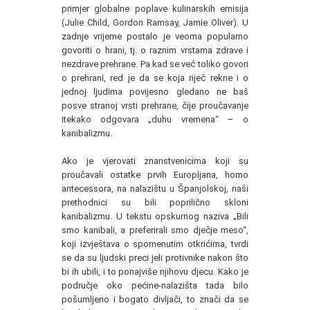
primjer globalne poplave kulinarskih emisija
(Julie Child, Gordon Ramsay, Jamie Oliver). U
zadnje vrijeme postalo je veoma popularno
govoriti o hrani, tj. o raznim vrstama zdrave i
nezdrave prehrane. Pa kad se već toliko govori
o prehrani, red je da se koja riječ rekne i o
jednoj ljudima povijesno gledano ne baš
posve stranoj vrsti prehrane, čije proučavanje
itekako odgovara „duhu vremena“ – o
kanibalizmu.
Ako je vjerovati znanstvenicima koji su
proučavali ostatke prvih Europljana, homo
antecessora, na nalazištu u Španjolskoj, naši
prethodnici su bili poprilično skloni
kanibalizmu. U tekstu opskurnog naziva „Bili
smo kanibali, a preferirali smo dječje meso“,
koji izvještava o spomenutim otkrićima, tvrdi
se da su ljudski preci jeli protivnike nakon što
bi ih ubili, i to ponajviše njihovu djecu. Kako je
područje oko pećine-nalazišta tada bilo
pošumljeno i bogato divljači, to znači da se