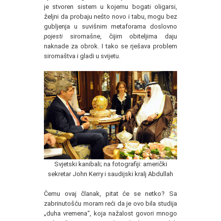
je stvoren sistem u kojemu bogati oligarsi,
željni da probaju nešto novo i tabu, mogu bez
gubljenja u suvišnim metaforama doslovno
pojesti
siromašne, čijim obiteljima daju
naknade za obrok. I tako se rješava problem
siromaštva i gladi u svijetu.
Svjetski kanibali; na fotografiji: američki
sekretar John Kerry i saudijski kralj Abdullah
Čemu ovaj članak, pitat će se netko? Sa
zabrinutošću moram reći da je ovo bila studija
„duha vremena“, koja nažalost govori mnogo