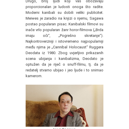
Drugo, broj ljudi koji vas obožavaju
proporcionalan je ludosti onoga što radite.
Moderni kanibali su dobili veliki publicitet.
Meiwes je zaradio na knjizi o njemu, Sagawa
postao popularan pisac. Kanibalski filmovi su
inače vrlo popularan žanr horor-filmova („Brda
imaju oči“, „Pogrešno skretanje“).
Najkontroverzniji i istovremeno najpopularniji
među njima je „Cannibal Holocaust“ Ruggera
Deodata iz 1980. Zbog uvjerljivo prikazanih
scena ubijanja i kanibalizma, Deodato je
optužen da je riječ o snuff-filmu, tj. da je
redatelj stvarno ubijao i jeo ljude i to snimao
kamerom.