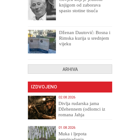
knjigom od zaborava
spasio stotine tisuća
drugih, prokletih i
uništenih
Dženan Dautović: Bosna i
Rimska kurija u srednjem
vijeku
ARHIVA
IZDVOJENO
02.08.2026
Divlja rudarska jama
Džehennem (odlomci iz
romana Jahja
Veličanstveni)
01.08.2026
Muka i ljepota
nepripadanja