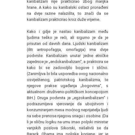
kanibalizam nije prakticirao zbog manjka
hrane. A kako su kanibalski ostaci pronađeni
na dvije razine nalazišta, to znači da se
kanibalizam prakticirao kroz duže vrijeme.
Kako i gdje je nastao kanibalizam među
ljudima teško je reći, ali sigurno je da je
prisutan od davnih dana. Ljudski kanibalizam
(iliti antropofagija, omofagija) ima dvije
podvrste. Kanibalizam unutar jedne etničke
zajednice je „endokanibalizam“, a prakticira se
kako bi se zadovoljilo bogove i slično.
(Zanimljiva bi bila usporedba ovog nacionalno
osviještenog, patriotskog kanibalizma, te
njegove prakse ugađanja „bogovima“, s
aktualnom društveno-političkom koncepcijom
BiH.) Druga podvrsta je „egzokanibalizam“ i
podrazumijeva vjerovanje da ubojstvom i
konzumiranjem mesa moćnog neprijatelja ljudi
na sebe prenose njegovu snagu i osobine. (Da
li je sličnu logiku na umu imao poljski ministar
vanjskih poslova Sikorski, našalivši se da
Barack Obama ima poljske korijene, jer je