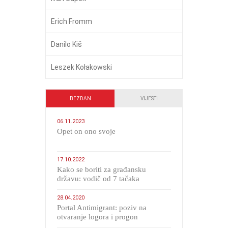
Erich Fromm
Danilo Kiš
Leszek Kołakowski
BEZDAN
VIJESTI
06.11.2023
​Opet on ono svoje
17.10.2022
Kako se boriti za građansku
državu: vodič od 7 tačaka
28.04.2020
Portal Antimigrant: poziv na
otvaranje logora i progon
migranata poput bijesnih kerova