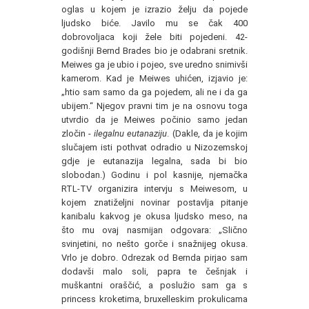
oglas u kojem je izrazio želju da pojede
ljudsko biće. Javilo mu se čak 400
dobrovoljaca koji žele biti pojedeni. 42-
godišnji Bernd Brades bio je odabrani sretnik.
Meiwes ga je ubio i pojeo, sve uredno snimivši
kamerom. Kad je Meiwes uhićen, izjavio je:
„htio sam samo da ga pojedem, ali ne i da ga
ubijem.“ Njegov pravni tim je na osnovu toga
utvrdio da je Meiwes počinio samo jedan
zločin -
ilegalnu eutanaziju
. (Dakle, da je kojim
slučajem isti pothvat odradio u Nizozemskoj
gdje je eutanazija legalna, sada bi bio
slobodan.) Godinu i pol kasnije, njemačka
RTL-TV organizira intervju s Meiwesom, u
kojem znatiželjni novinar postavlja pitanje
kanibalu kakvog je okusa ljudsko meso, na
što mu ovaj nasmijan odgovara: „Slično
svinjetini, no nešto gorče i snažnijeg okusa.
Vrlo je dobro. Odrezak od Bernda pirjao sam
dodavši malo soli, papra te češnjak i
muškantni oraščić, a poslužio sam ga s
princess kroketima, bruxelleskim prokulicama