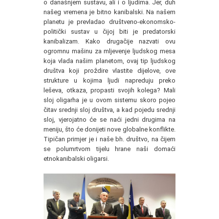
o današnjem sustavu, ali i o ljudima. Jer, duh
našeg vremena je bitno kanibalski. Na našem
planetu je prevladao društveno-ekonomsko-
politički sustav u čijoj biti je predatorski
kanibalizam. Kako drugačije nazvati ovu
ogromnu mašinu za mljevenje ljudskog mesa
koja vlada našim planetom, ovaj tip ljudskog
društva koji proždire vlastite dijelove, ove
strukture u kojima ljudi napreduju preko
leševa, otkaza, propasti svojih kolega? Mali
sloj oligarha je u ovom sistemu skoro pojeo
čitav srednji sloj društva, a kad pojedu srednji
sloj, vjerojatno će se naći jedni drugima na
meniju, što će donijeti nove globalne konflikte.
Tipičan primjer je i naše bh. društvo, na čijem
se polumrtvom tijelu hrane naši domaći
etnokanibalski oligarsi.