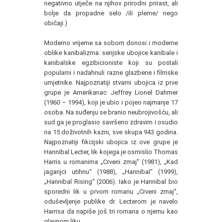
negativno utječe na njihov prirodni prirast, ali
bolje da propadne selo /ili pleme/ nego
običaji.)
Moderno vrijeme sa sobom donosi i moderne
oblike kanibalizma: serijske ubojice kanibale i
kanibalske egzibicioniste koji su postali
popularni i nadahnuli razne glazbene i filmske
umjetnike. Najpoznatiji stvarni ubojica iz prve
grupe je Amerikanac Jeffrey Lionel Dahmer
(1960 – 1994), koji je ubio i pojeo najmanje 17
osoba. Na suđenju se branio neubrojivošću, ali
sud ga je proglasio savršeno zdravim i osudio
na 15 doživotnih kazni, sve skupa 943 godina.
Najpoznatiji fikcijski ubojica iz ove grupe je
Hannibal Lecter, lik kojega je osmislio Thomas
Harris u romanima „Crveni zmaj“ (1981), „Kad
jaganjci utihnu“ (1988), „Hannibal“ (1999),
„Hannibal Rising“ (2006). Iako je Hannibal bio
sporedni lik u prvom romanu „Crveni zmaj“,
oduševljenje publike dr. Lecterom je navelo
Harrisa da napiše još tri romana o njemu kao
glavnom liku.