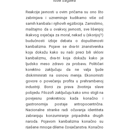
Issei Sagawa
Reakcije javnosti u ovim pričama su ono što
zabrinjava i uznemiruje kudikamo više od
samih kanibala i njihovih egzibicija. Zamislimo,
maštajmo da u ovakvoj javnosti, sve lišenijoj
ikakvog osjećaja za moral, nekad u (skorijoj?)
budućnosti izbije debata o dopuštenosti
kanibalizma. Pojave se dva-tri znanstvenika
koja dokažu kako su naši preci bili skloni
kanibalizmu, dva-tri koja dokažu kako je
ljudsko meso zdravo za probavu. Političari
korektno zaključuju da ne valja ljude
diskriminirati na osnovu menija. Ekonomisti
govore o povećanju profita u prehrambenoj
industriji. Borci za prava životinja slave
pobjedu. Filozofi zaključuju kako smo stigli na
povijesnu prekretnicu kada konačno i
gastronomija postaje antropocentrična.
Nacionalne stranke radi očuvanja identiteta
zabranjuju konzumiranje pripadnika drugih
naroda. Pojavom kanibalizma konačno su
riješene mnoge dileme čovječanstva. Konačno