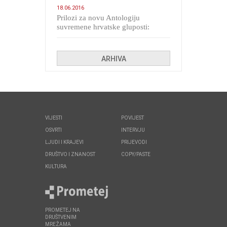
18.06.2016
Prilozi za novu Antologiju
suvremene hrvatske gluposti:
Kolinda i ekipa o navijačkim
huliganima
ARHIVA
VIJESTI
POVIJEST
OSVRTI
INTERVJU
LJUDI I KRAJEVI
PRIJEVODI
DRUŠTVO I ZNANOST
COPY/PASTE
KULTURA
PROMETEJ NA
DRUŠTVENIM
MREŽAMA