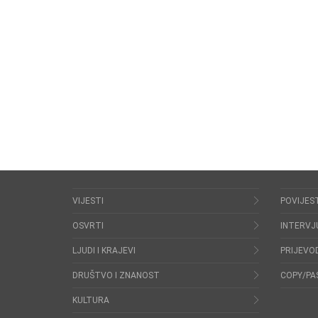
VIJESTI
POVIJES
OSVRTI
INTERVJ
LJUDI I KRAJEVI
PRIJEVOD
DRUŠTVO I ZNANOST
COPY/PA
KULTURA