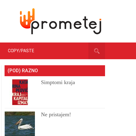
COPY/PASTE
(POD) RAZNO
Simptomi kraja
Ne pristajem!