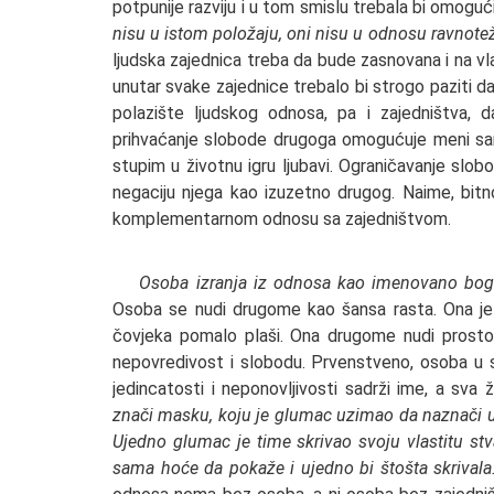
potpunije razviju i u tom smislu trebala bi omoguć
nisu u istom položaju, oni nisu u odnosu ravnote
ljudska zajednica treba da bude zasnovana i na vlasti
unutar svake zajednice trebalo bi strogo paziti da 
polazište ljudskog odnosa, pa i zajedništva, 
prihvaćanje slobode drugoga omogućuje meni sa
stupim u životnu igru ljubavi. Ograničavanje slo
negaciju njega kao izuzetno drugog. Naime, bitno
komplementarnom odnosu sa zajedništvom.
Osoba izranja iz odnosa kao imenovano bogatst
Osoba se nudi drugome kao šansa rasta. Ona je 
čovjeka pomalo plaši. Ona drugome nudi prosto
nepovredivost i slobodu. Prvenstveno, osoba u s
jedincatosti i neponovljivosti sadrži ime, a sva
znači masku, koju je glumac uzimao da naznači u
Ujedno glumac je time skrivao svoju vlastitu stva
sama hoće da pokaže i ujedno bi štošta skrival