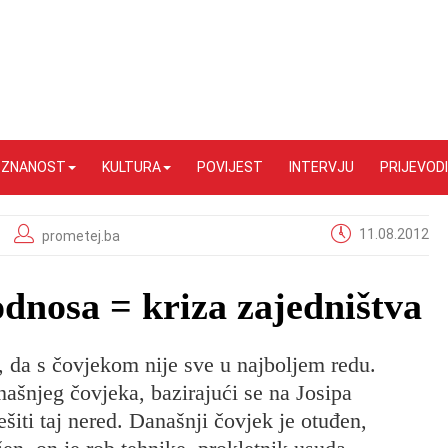
I ZNANOST
KULTURA
POVIJEST
INTERVJU
PRIJEVODI
11.08.2012
prometej.ba
odnosa = kriza zajedništva
i, da s čovjekom nije sve u najboljem redu.
našnjeg čovjeka, bazirajući se na Josipa
šiti taj nered. Današnji čovjek je otuđen,