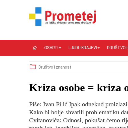
OSVRTI
LJUDI I KRAJEVI
DRUŠTVO 
Društvo i znanost
Kriza osobe = kriza 
Piše: Ivan Pilić Ipak odnekud proizlaz
Kako bi bolje shvatili problematiku da
Cvitanovića: Odnosi, pokušat ćemo rije