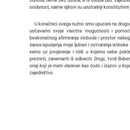
odnosa nema bez osoba, a ni osoba bez zajedništva
osobnost, naime njihovi su unutrašnji konstitutivn
U konačnici svega nužno smo upućeni na drugoga, 
uočavamo svoje vlastite mogućnosti i pomoć
beskonačnog afirmiranja slobode i prostor našeg
šansa ispunjenja moje ljubavi i ostvarenja istins
samo uz povjerenje i rizik u kojemu sebe pokl
prezreti, zanemariti ili odbaciti.
Drugi
, tvrdi Bube
onaj koji je meni daravan kao čudo i izazov u koj
zajedništvu.