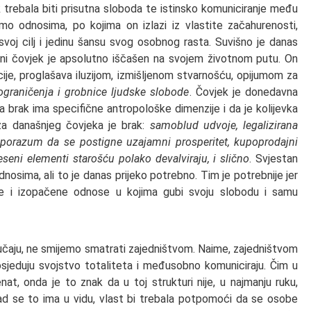
 trebala biti prisutna sloboda te istinsko komuniciranje među
mo odnosima, po kojima on izlazi iz vlastite začahurenosti,
voj cilj i jedinu šansu svog osobnog rasta. Suvišno je danas
eni čovjek je apsolutno iščašen na svojem životnom putu. On
ije, proglašava iluzijom, izmišljenom stvarnošću, opijumom za
ograničenja i grobnice ljudske slobode
. Čovjek je donedavna
da brak ima specifične antropološke dimenzije i da je kolijevka
za današnjeg čovjeka je brak:
samoblud udvoje, legalizirana
, sporazum da se postigne uzajamni prosperitet, kupoprodajni
eseni elementi starošću polako devalviraju, i slično
. Svjestan
odnosima, ali to je danas prijeko potrebno. Tim je potrebnije jer
e i izopačene odnose u kojima gubi svoju slobodu i samu
lučaju, ne smijemo smatrati zajedništvom. Naime, zajedništvom
osjeduju svojstvo totaliteta i međusobno komuniciraju. Čim u
nat, onda je to znak da u toj strukturi nije, u najmanju ruku,
ad se to ima u vidu, vlast bi trebala potpomoći da se osobe