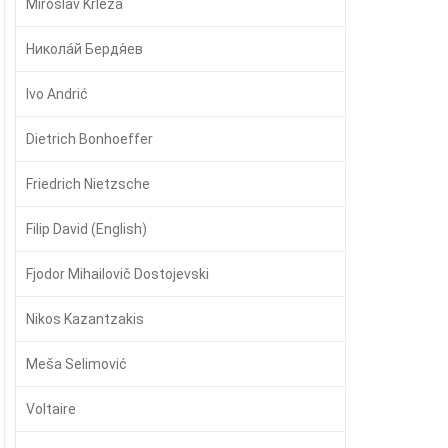
Miroslav Krleža
Никола́й Бердя́ев
Ivo Andrić
Dietrich Bonhoeffer
Friedrich Nietzsche
Filip David (English)
Fjodor Mihailovič Dostojevski
Nikos Kazantzakis
Meša Selimović
Voltaire