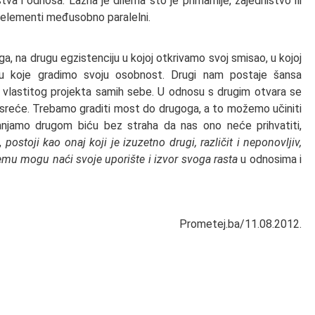
 i odnosa. Lažna je dilema što je primarnije, zajedništvo ili
i elementi međusobno paralelni.
na drugu egzistenciju u kojoj otkrivamo svoj smisao, u kojoj
u koje gradimo svoju osobnost. Drugi nam postaje šansa
 vlastitog projekta samih sebe. U odnosu s drugim otvara se
ke sreće. Trebamo graditi most do drugoga, a to možemo učiniti
anjamo drugom biću bez straha da nas ono neće prihvatiti,
r,
postoji kao onaj koji je izuzetno drugi, različit i neponovljiv,
emu mogu naći svoje uporište i izvor svoga rasta
u odnosima i
Prometej.ba/11.08.2012.