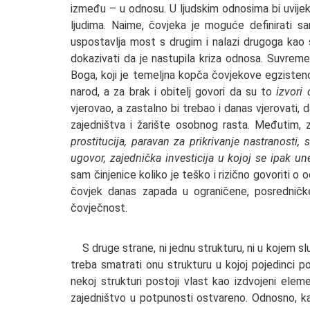
između – u odnosu. U ljudskim odnosima bi uvijek
ljudima. Naime, čovjeka je moguće definirati sa
uspostavlja most s drugim i nalazi drugoga kao s
dokazivati da je nastupila kriza odnosa. Suvrem
Boga, koji je temeljna kopča čovjekove egzistenc
narod, a za brak i obitelj govori da su to
izvori 
vjerovao, a zastalno bi trebao i danas vjerovati, 
zajedništva i žarište osobnog rasta. Međutim, 
prostitucija, paravan za prikrivanje nastranosti
ugovor, zajednička investicija u kojoj se ipak un
sam činjenice koliko je teško i rizično govoriti o 
čovjek danas zapada u ograničene, posredničk
čovječnost.
S druge strane, ni jednu strukturu, ni u kojem s
treba smatrati onu strukturu u kojoj pojedinci p
nekoj strukturi postoji vlast kao izdvojeni eleme
zajedništvo u potpunosti ostvareno. Odnosno, k