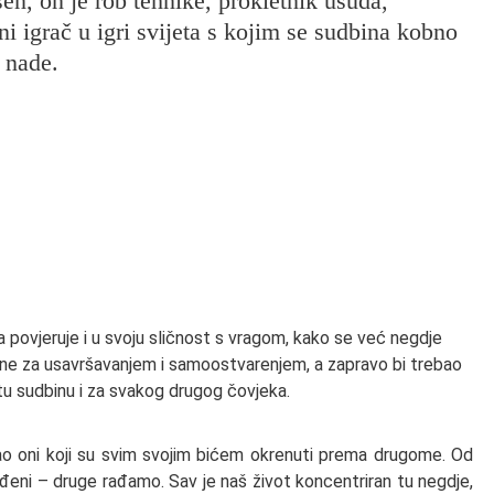
šen, on je rob tehnike, prokletnik usuda,
i igrač u igri svijeta s kojim se sudbina kobno
 nade.
da povjeruje i u svoju sličnost s vragom, kako se već negdje
zne za usavršavanjem i samoostvarenjem, a zapravo bi trebao
stitu sudbinu i za svakog drugog čovjeka.
 kao oni koji su svim svojim bićem okrenuti prema drugome. Od
đeni – druge rađamo. Sav je naš život koncentriran tu negdje,