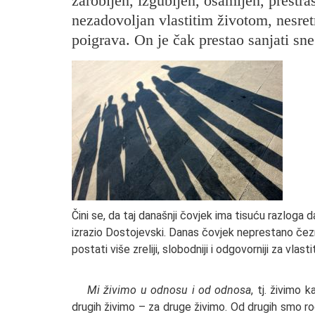
zarobljen, izgubljen, osamljen, prestra
nezadovoljan vlastitim životom, nesretn
poigrava. On je čak prestao sanjati sne
Čini se, da taj današnji čovjek ima tisuću razloga 
izrazio Dostojevski. Danas čovjek neprestano če
postati više zreliji, slobodniji i odgovorniji za vla
Mi živimo u odnosu i od odnosa
, tj. živimo
drugih živimo – za druge živimo. Od drugih smo ro