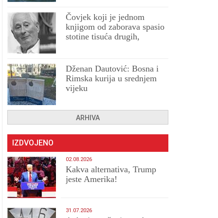
Čovjek koji je jednom
knjigom od zaborava spasio
stotine tisuća drugih,
prokletih i uništenih
Dženan Dautović: Bosna i
Rimska kurija u srednjem
vijeku
ARHIVA
IZDVOJENO
02.08.2026
Kakva alternativa, Trump
jeste Amerika!
31.07.2026