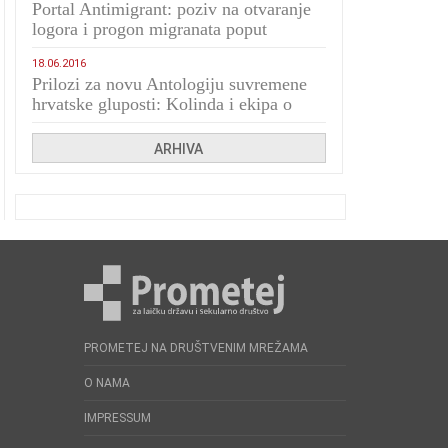
Portal Antimigrant: poziv na otvaranje
logora i progon migranata poput
bijesnih kerova
18.06.2016
Prilozi za novu Antologiju suvremene
hrvatske gluposti: Kolinda i ekipa o
navijačkim huliganima
ARHIVA
PROMETEJ NA DRUŠTVENIM MREŽAMA
O NAMA
IMPRESSUM