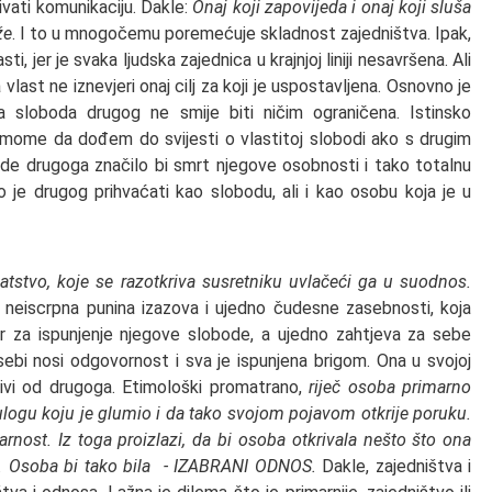
ivati komunikaciju. Dakle:
Onaj koji zapovijeda i onaj koji sluša
že
. I to u mnogočemu poremećuje skladnost zajedništva. Ipak,
, jer je svaka ljudska zajednica u krajnjoj liniji nesavršena. Ali
vlast ne iznevjeri onaj cilj za koji je uspostavljena. Osnovno je
da sloboda drugog ne smije biti ničim ograničena. Istinsko
mome da dođem do svijesti o vlastitoj slobodi ako s drugim
bode drugoga značilo bi smrt njegove osobnosti i tako totalnu
 je drugog prihvaćati kao slobodu, ali i kao osobu koja je u
vo, koje se razotkriva susretniku uvlačeći ga u suodnos.
neiscrpna punina izazova i ujedno čudesne zasebnosti, koja
r za ispunjenje njegove slobode, a ujedno zahtjeva za sebe
ebi nosi odgovornost i sva je ispunjena brigom. Ona u svojoj
 živi od drugoga. Etimološki promatrano,
riječ osoba primarno
logu koju je glumio i da tako svojom pojavom otkrije poruku.
rnost. Iz toga proizlazi, da bi osoba otkrivala nešto što ona
a. Osoba bi tako bila - IZABRANI ODNOS.
Dakle, zajedništva i