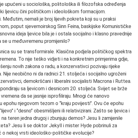
bije upućeni u sociološka, politološka ili filozofska određenja
ski ljevicu čini političkom i ideološkom formacijom.
i. Međutim, nemali je broj lijevih pokreta koji su u praksi
lizmom, poput sjevernoirskog Sinn Feina, baskijske Komunističke
snovna ideja ljevice bila je i ostala socijalno i klasno pravednije
Šta se u međuvremenu promijenilo?
snica su se transformirale. Klasična podjela političkog spektra
 vremena. To nije teško vidjeti i na konkretnim primjerima gdje,
ošenju novih zakona o radu, a konzervativci pozivaju rijeke
 Nije neobično ni da radnici 21. stoljeća i socijalno ugroženi
rvativci, demokršćani i liberalni socijalisti Macrona i Ruttea.
espondiraju sa ljevicom i desnicom 20. stoljeća. Svijet se brže
 vremena da se jasnije isprofiliraju. Mnogi će nanovo
vu epohu njegovom tezom o ‘’kraju povijesti’’. Ovu će epohu
o’’ i ‘’desno’’ obesmišljeni ili relativizirani. Zašto se ljevica i
na teren jedna drugoj i zbunjuju demos? Jesu li zamijenile
iteta? Jesu li se doktor Jekyll i mister Hyde pobrinuli za
č o nekoj vrsti ideološko-političke evolucije?