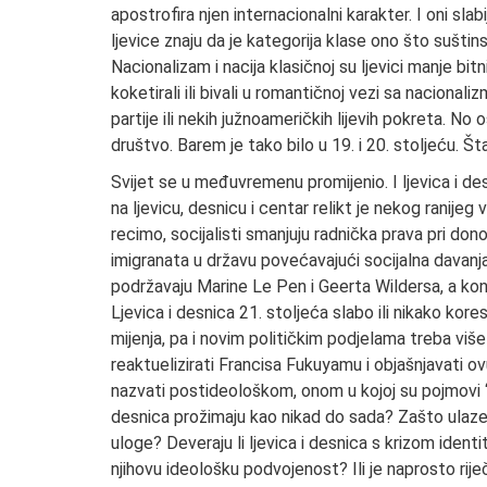
apostrofira njen internacionalni karakter. I oni sla
ljevice znaju da je kategorija klase ono što suštin
Nacionalizam i nacija klasičnoj su ljevici manje bitn
koketirali ili bivali u romantičnoj vezi sa naciona
partije ili nekih južnoameričkih lijevih pokreta. No o
društvo. Barem je tako bilo u 19. i 20. stoljeću. 
Svijet se u međuvremenu promijenio. I ljevica i de
na ljevicu, desnicu i centar relikt je nekog ranijeg
recimo, socijalisti smanjuju radnička prava pri don
imigranata u državu povećavajući socijalna davanja.
podržavaju Marine Le Pen i Geerta Wildersa, a konze
Ljevica i desnica 21. stoljeća slabo ili nikako kor
mijenja, pa i novim političkim podjelama treba više
reaktuelizirati Francisa Fukuyamu i objašnjavati o
nazvati postideološkom, onom u kojoj su pojmovi ‘’lijev
desnica prožimaju kao nikad do sada? Zašto ulaze 
uloge? Deveraju li ljevica i desnica s krizom ident
njihovu ideološku podvojenost? Ili je naprosto rije