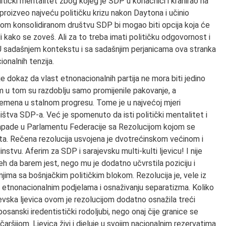
olitički mentalitet zbog kojeg je SDP u konačnici i krahirao na
e proizveo najveću političku krizu nakon Daytona i učinio
nom konsolidiranom društvu SDP bi mogao biti opcija koja će
ili kako se zoveš. Ali za to treba imati političku odgovornost i
 sadašnjem kontekstu i sa sadašnjim perjanicama ova stranka
onalnih tenzija.
e dokaz da vlast etnonacionalnih partija ne mora biti jedino
m u tom su razdoblju samo promijenile pakovanje, a
emena u stalnom progresu. Tome je u najvećoj mjeri
lništva SDP-a. Već je spomenuto da isti politički mentalitet i
kapade u Parlamentu Federacije sa Rezolucijom kojom se
iteta. Rečena rezolucija usvojena je dvotrećinskom većinom i
stvu. Aferim za SDP i sarajevsku multi-kulti ljevicu! I nije
h da barem jest, nego mu je dodatno učvrstila poziciju i
anjima sa bošnjačkim političkim blokom. Rezolucija je, vele iz
aj etnonacionalnim podjelama i osnaživanju separatizma. Koliko
evska ljevica ovom je rezolucijom dodatno osnažila treći
bosanski iredentistički rodoljubi, nego onaj čije granice se
ršijom. Ljevica živi i djeluje u svojim nacionalnim rezervatima