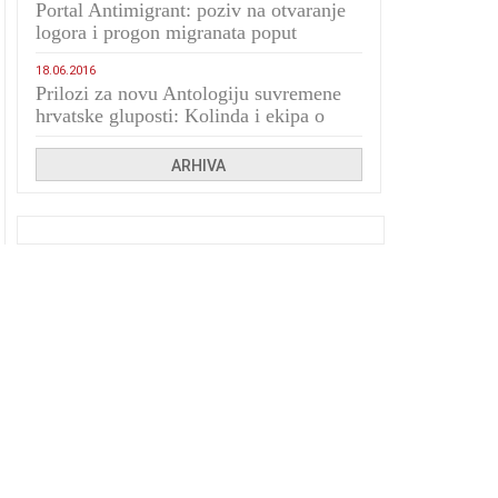
Portal Antimigrant: poziv na otvaranje
logora i progon migranata poput
bijesnih kerova
18.06.2016
Prilozi za novu Antologiju suvremene
hrvatske gluposti: Kolinda i ekipa o
navijačkim huliganima
ARHIVA