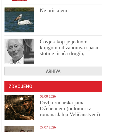
Ne pristajem!
Čovjek koji je jednom
knjigom od zaborava spasio
stotine tisuća drugih,
prokletih i uništenih
ARHIVA
IZDVOJENO
02.08.2026
Divlja rudarska jama
Džehennem (odlomci iz
romana Jahja Veličanstveni)
27.07.2026