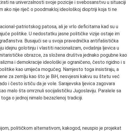
ti na univerzalnosti svoje pozicije i svebosanstvu u situaciji
 ako nije riječ o poodmakloj ideološkoj dioptriji koja ti ne
nacional-patriotskog patosa, ali je vrlo deficitarna kad su u
rajuće politike. U nedostatku jasne političke vizije ostaje im
 građanstva. Busajući se u svoja pravednička antifašistička
u idejnu golotinju i vlastiti nacionalizam, ovdašnja ljevica u
unitarističke obrazce, za složena društva jednako pogubne kao
alizma i demokracije ideološki je ograničeno, često rigidno i s
olitike kao umijeća mogućeg. Namjesto toga insistiraju, a
e za zemlju kao što je BiH, nesvjesni kakvu su štetu već
o rado i često ističu da je vole. Sarajevska ljevica zagovara
kao malo šta omrznuli socijalističku Jugoslaviju. Paralele sa
 toga o jednoj nimalo bezazlenoj tradiciji.
ijom, političkom alternativom, kakogod, neuspio je projekat