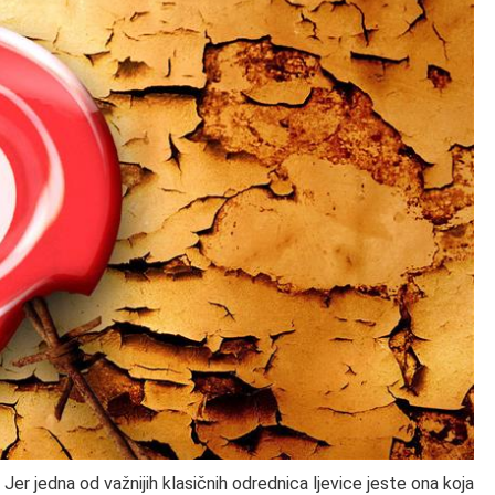
Jer jedna od važnijih klasičnih odrednica ljevice jeste ona koja