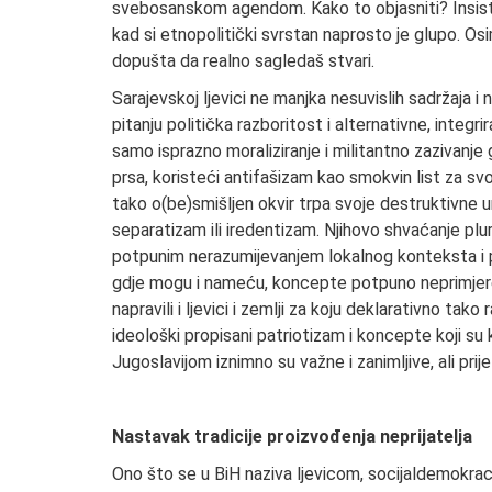
svebosanskom agendom. Kako to objasniti? Insistira
kad si etnopolitički svrstan naprosto je glupo. Osim
dopušta da realno sagledaš stvari.
Sarajevskoj ljevici ne manjka nesuvislih sadržaja i 
pitanju politička razboritost i alternativne, integri
samo isprazno moraliziranje i militantno zazivanje
prsa, koristeći antifašizam kao smokvin list za svoj
tako o(be)smišljen okvir trpa svoje destruktivne 
separatizam ili iredentizam. Njihovo shvaćanje plur
potpunim nerazumijevanjem lokalnog konteksta i p
gdje mogu i nameću, koncepte potpuno neprimjeren
napravili i ljevici i zemlji za koju deklarativno tak
ideološki propisani patriotizam i koncepte koji su 
Jugoslavijom iznimno su važne i zanimljive, ali prije
Nastavak tradicije proizvođenja neprijatelja
Ono što se u BiH naziva ljevicom, socijaldemokrac