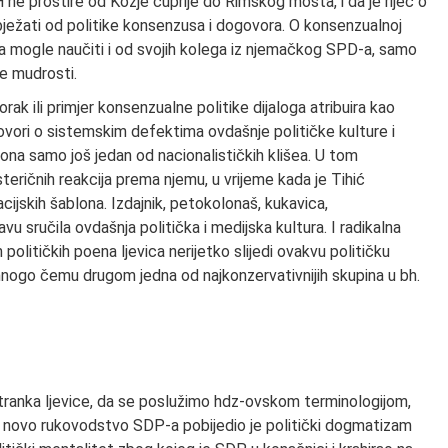
 ne prostire od Kozje ćuprije do Rimskog mosta, i da je riječ o
ježati od politike konsenzusa i dogovora. O konsenzualnoj
oga mogle naučiti i od svojih kolega iz njemačkog SPD-a, samo
čke mudrosti.
korak ili primjer konsenzualne politike dijaloga atribuira kao
o govori o sistemskim defektima ovdašnje političke kulture i
zona samo još jedan od nacionalističkih klišea. U tom
steričnih reakcija prema njemu, u vrijeme kada je Tihić
acijskih šablona. Izdajnik, petokolonaš, kukavica,
u sručila ovdašnja politička i medijska kultura. I radikalna
h političkih poena ljevica nerijetko slijedi ovakvu političku
 mnogo čemu drugom jedna od najkonzervativnijih skupina u bh.
 stranka ljevice, da se poslužimo hdz-ovskom terminologijom,
a novo rukovodstvo SDP-a pobijedio je politički dogmatizam