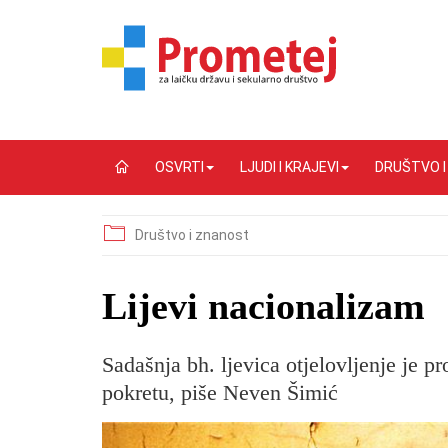
OSVRTI
LJUDI I KRAJEVI
DRUŠTVO 
Društvo i znanost
Lijevi nacionalizam
Sadašnja bh. ljevica otjelovljenje je p
pokretu, piše Neven Šimić