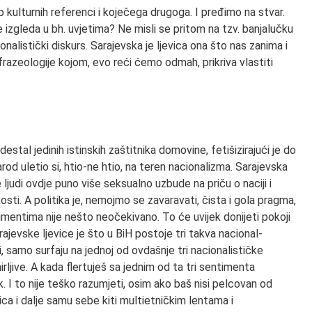
p kulturnih referenci i koječega drugoga. I pređimo na stvar.
e izgleda u bh. uvjetima? Ne misli se pritom na tzv. banjalučku
onalistički diskurs. Sarajevska je ljevica ona što nas zanima i
frazeologije kojom, evo reći ćemo odmah, prikriva vlastiti
destal jedinih istinskih zaštitnika domovine, fetišizirajući je do
arod uletio si, htio-ne htio, na teren nacionalizma. Sarajevska
 ljudi ovdje puno više seksualno uzbude na priču o naciji i
sti. A politika je, nemojmo se zavaravati, čista i gola pragma,
imentima nije nešto neočekivano. To će uvijek donijeti pokoji
jevske ljevice je što u BiH postoje tri takva nacional-
ri, samo surfaju na jednoj od ovdašnje tri nacionalističke
ljive. A kada flertuješ sa jednim od ta tri sentimenta
. I to nije teško razumjeti, osim ako baš nisi pelcovan od
ica i dalje samu sebe kiti multietničkim lentama i