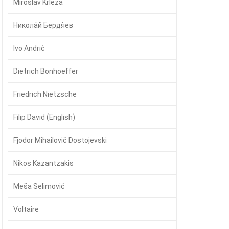
Miroslav Krleža
Никола́й Бердя́ев
Ivo Andrić
Dietrich Bonhoeffer
Friedrich Nietzsche
Filip David (English)
Fjodor Mihailovič Dostojevski
Nikos Kazantzakis
Meša Selimović
Voltaire