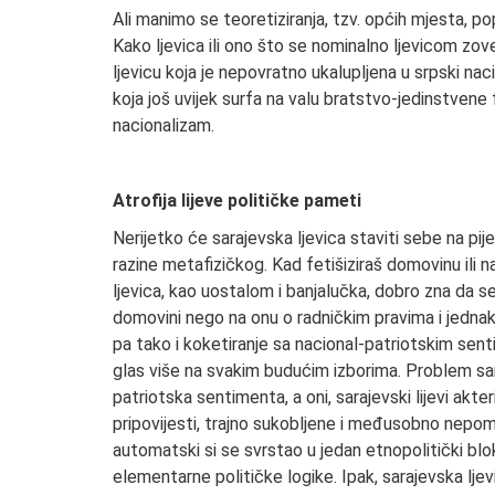
Ali manimo se teoretiziranja, tzv. općih mjesta, po
Kako ljevica ili ono što se nominalno ljevicom zov
ljevicu koja je nepovratno ukalupljena u srpski naci
koja još uvijek surfa na valu bratstvo-jedinstvene 
nacionalizam.
Atrofija lijeve političke pameti
Nerijetko će sarajevska ljevica staviti sebe na pije
razine metafizičkog. Kad fetišiziraš domovinu ili n
ljevica, kao uostalom i banjalučka, dobro zna da se
domovini nego na onu o radničkim pravima i jednako
pa tako i koketiranje sa nacional-patriotskim sent
glas više na svakim budućim izborima. Problem sara
patriotska sentimenta, a oni, sarajevski lijevi akte
pripovijesti, trajno sukobljene i međusobno nepomir
automatski si se svrstao u jedan etnopolitički blok
elementarne političke logike. Ipak, sarajevska ljev