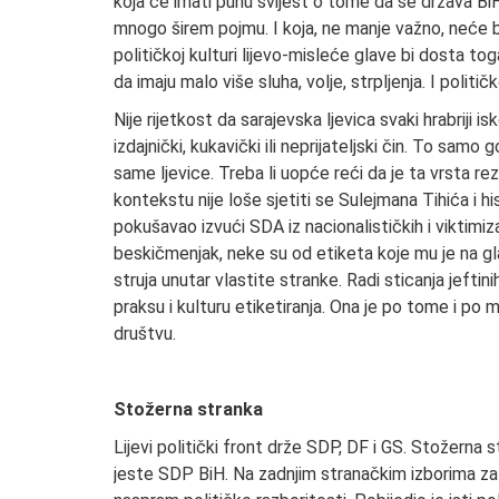
koja će imati punu svijest o tome da se država BiH
mnogo širem pojmu. I koja, ne manje važno, neće b
političkoj kulturi lijevo-misleće glave bi dosta t
da imaju malo više sluha, volje, strpljenja. I politi
Nije rijetkost da sarajevska ljevica svaki hrabriji is
izdajnički, kukavički ili neprijateljski čin. To sam
same ljevice. Treba li uopće reći da je ta vrsta re
kontekstu nije loše sjetiti se Sulejmana Tihića i hi
pokušavao izvući SDA iz nacionalističkih i viktimiz
beskičmenjak, neke su od etiketa koje mu je na glav
struja unutar vlastite stranke. Radi sticanja jeftini
praksu i kulturu etiketiranja. Ona je po tome i po
društvu.
Stožerna stranka
Lijevi politički front drže SDP, DF i GS. Stožerna
jeste SDP BiH. Na zadnjim stranačkim izborima z