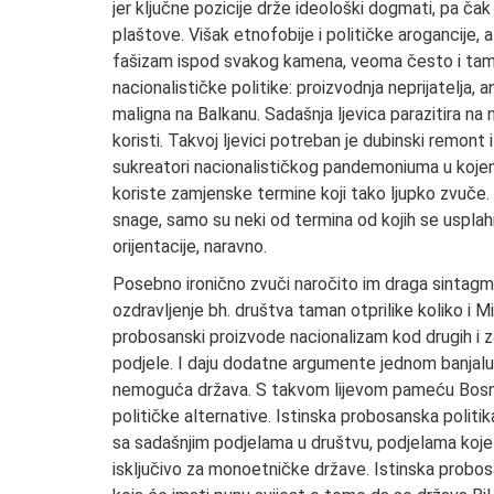
jer ključne pozicije drže ideološki dogmati, pa čak
plaštove. Višak etnofobije i političke arogancije,
fašizam ispod svakog kamena, veoma često i tamo
nacionalističke politike: proizvodnja neprijatelja, ant
maligna na Balkanu. Sadašnja ljevica parazitira na
koristi. Takvoj ljevici potreban je dubinski remont 
sukreatori nacionalističkog pandemoniuma u kojem B
koriste zamjenske termine koji tako ljupko zvuče
snage, samo su neki od termina od kojih se usplah
orijentacije, naravno.
Posebno ironično zvuči naročito im draga sintagma 
ozdravljenje bh. društva taman otprilike koliko i 
probosanski proizvode nacionalizam kod drugih i z
podjele. I daju dodatne argumente jednom banjalu
nemoguća država. S takvom lijevom pameću Bosna 
političke alternative. Istinska probosanska politika
sa sadašnjim podjelama u društvu, podjelama koje
isključivo za monoetničke države. Istinska probos