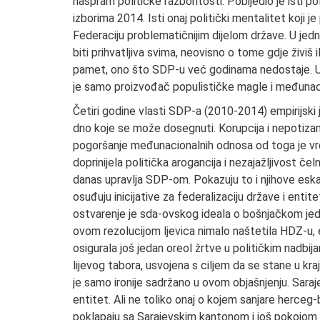
naspram političke razboritosti. Pobijedio je isti p
izborima 2014. Isti onaj politički mentalitet koji j
Federaciju problematičnijim dijelom države. U jed
biti prihvatljiva svima, neovisno o tome gdje živiš 
pamet, ono što SDP-u već godinama nedostaje. U
je samo proizvođač populističke magle i međunaci
Četiri godine vlasti SDP-a (2010-2014) empirijski j
dno koje se može dosegnuti. Korupcija i nepotiza
pogoršanje međunacionalnih odnosa od toga je vr
doprinijela politička arogancija i nezajažljivost če
danas upravlja SDP-om. Pokazuju to i njihove es
osuđuju inicijative za federalizaciju države i ent
ostvarenje je sda-ovskog ideala o bošnjačkom jedin
ovom rezolucijom ljevica nimalo naštetila HDZ-u, e
osigurala još jedan oreol žrtve u političkim nadbij
lijevog tabora, usvojena s ciljem da se stane u kr
je samo ironije sadržano u ovom objašnjenju. Saraj
entitet. Ali ne toliko onaj o kojem sanjare herceg-
poklapaju sa Sarajevskim kantonom i još pokojom ča