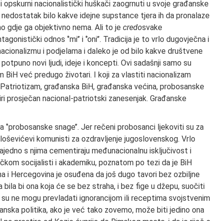
 i opskurni nacionalistički huškači zaogrnuti u svoje građanske
 a nedostatak bilo kakve idejne supstance tjera ih da pronalaze
 gdje ga objektivno nema. Ali to je
credo
svake
agonistički odnos ‘’mi’’ i ‘’oni’’. Tradicija je to vrlo dugovječna i
 nacionalizmu i podjelama i daleko je od bilo kakve društvene
i potpuno novi ljudi, ideje i koncepti. Ovi sadašnji samo su
iH već predugo životari. I koji za vlastiti nacionalizam
. Patriotizam, građanska BiH, građanska većina, probosanske
iri prosječan nacional-patriotski zanesenjak. Građanske
‘’probosanske snage’’. Jer rečeni probosanci ljekoviti su za
Miloševićevi komunisti za ozdravljenje jugoslovenskog. Vrlo
ajedno s njima cementiraju međunacionalnu isključivost i
čkom socijalisti i akademiku, poznatom po tezi da je BiH
i Hercegovina je osuđena da još dugo tavori bez ozbiljne
 bila bi ona koja će se bez straha, i bez fige u džepu, suočiti
 su ne mogu prevladati ignorancijom ili receptima svojstvenim
anska politika, ako je već tako zovemo, može biti jedino ona