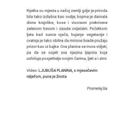
Rijetka su mjesta u našoj zemlji gdje je priroda
bila tako izdašna kao ovdje, kojima je darivala
divne krajolike, kose i visoravni prekrivene
zelenom travom i zasute cvijećem. Početkom
ljeta kad sunce ojača, bujanje vegetacije i
cvatnja je tako obilna da mirisne livade pružaju
prizor kao iz bajke. Ova planina se mora vidjeti,
pa da se osjeti sva njezina ljepota koja
ushićuje posjetitelje svojim čarima, ljeti a i zimi.
Video:
LJUBUŠA PLANINA, s mjesečevim
reljefom, puna je život
a
Prometej.ba