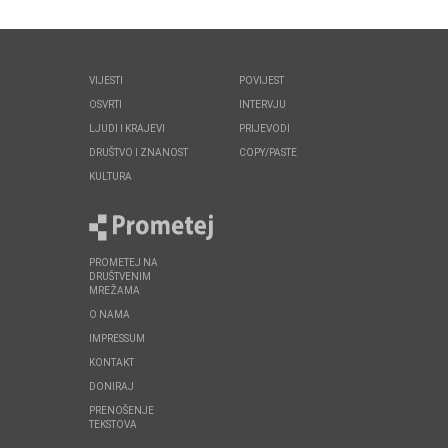
VIJESTI
POVIJEST
OSVRTI
INTERVJU
LJUDI I KRAJEVI
PRIJEVODI
DRUŠTVO I ZNANOST
COPY/PASTE
KULTURA
PROMETEJ NA
DRUŠTVENIM
MREŽAMA
O NAMA
IMPRESSUM
KONTAKT
DONIRAJ
PRENOŠENJE
TEKSTOVA