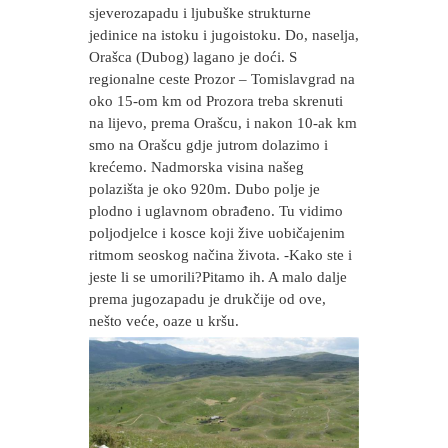
sjeverozapadu i ljubuške strukturne
jedinice na istoku i jugoistoku. Do, naselja,
Orašca (Dubog) lagano je doći. S
regionalne ceste Prozor – Tomislavgrad na
oko 15-om km od Prozora treba skrenuti
na lijevo, prema Orašcu, i nakon 10-ak km
smo na Orašcu gdje jutrom dolazimo i
krećemo. Nadmorska visina našeg
polazišta je oko 920m. Dubo polje je
plodno i uglavnom obrađeno. Tu vidimo
poljodjelce i kosce koji žive uobičajenim
ritmom seoskog načina života. -Kako ste i
jeste li se umorili?Pitamo ih. A malo dalje
prema jugozapadu je drukčije od ove,
nešto veće, oaze u kršu.