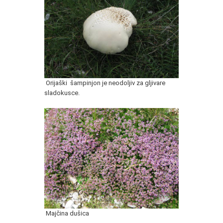
Orijaški šampinjon je neodoljiv za gljivare
sladokusce.
Majčina dušica