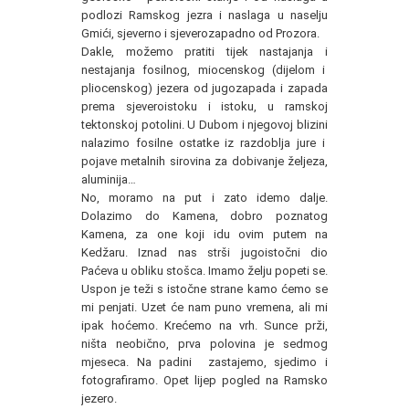
podlozi Ramskog jezra i naslaga u naselju
Gmići, sjeverno i sjeverozapadno od Prozora.
Dakle, možemo pratiti tijek nastajanja i
nestajanja fosilnog, miocenskog (dijelom i
pliocenskog) jezera od jugozapada i zapada
prema sjeveroistoku i istoku, u ramskoj
tektonskoj potolini. U Dubom i njegovoj blizini
nalazimo fosilne ostatke iz razdoblja jure i
pojave metalnih sirovina za dobivanje željeza,
aluminija…
No, moramo na put i zato idemo dalje.
Dolazimo do Kamena, dobro poznatog
Kamena, za one koji idu ovim putem na
Kedžaru. Iznad nas strši jugoistočni dio
Paćeva u obliku stošca. Imamo želju popeti se.
Uspon je teži s istočne strane kamo ćemo se
mi penjati. Uzet će nam puno vremena, ali mi
ipak hoćemo. Krećemo na vrh. Sunce prži,
ništa neobično, prva polovina je sedmog
mjeseca. Na padini zastajemo, sjedimo i
fotografiramo. Opet lijep pogled na Ramsko
jezero.