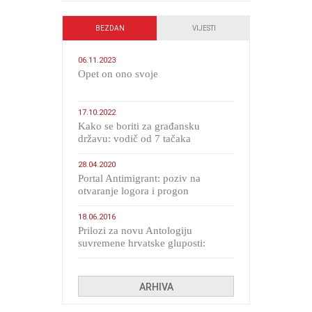
BEZDAN
VIJESTI
06.11.2023
​Opet on ono svoje
17.10.2022
Kako se boriti za građansku
državu: vodič od 7 tačaka
28.04.2020
Portal Antimigrant: poziv na
otvaranje logora i progon
migranata poput bijesnih kerova
18.06.2016
Prilozi za novu Antologiju
suvremene hrvatske gluposti:
Kolinda i ekipa o navijačkim
huliganima
ARHIVA