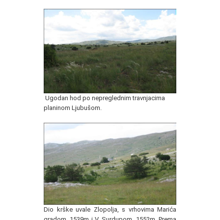
Ugodan hod po nepreglednim travnjacima
planinom Ljubušom.
Dio krške uvale Zlopolja, s vrhovima Marića
gradom, 1539m i V. Surdupom, 1552m. Prema