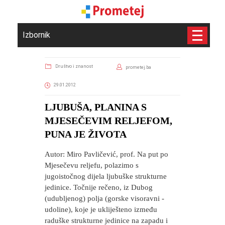
Izbornik
Društvo i znanost
prometej.ba
29.01.2012
LJUBUŠA, PLANINA S
MJESEČEVIM RELJEFOM,
PUNA JE ŽIVOTA
Autor: Miro Pavličević, prof. Na put po
Mjesečevu reljefu, polazimo s
jugoistočnog dijela ljubuške strukturne
jedinice. Točnije rečeno, iz Dubog
(udubljenog) polja (gorske visoravni -
udoline), koje je ukliješteno između
raduške strukturne jedinice na zapadu i