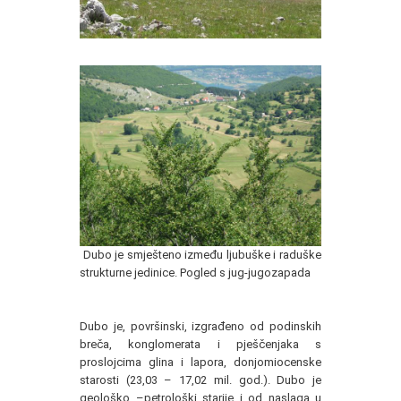
Dubo je smješteno između ljubuške i raduške
strukturne jedinice. Pogled s jug-jugozapada
Dubo je, površinski, izgrađeno od podinskih
breča, konglomerata i pješčenjaka s
proslojcima glina i lapora, donjomiocenske
starosti (23,03 – 17,02 mil. god.). Dubo je
geološko –petrološki starije i od naslaga u