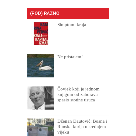
(POD) RAZNO
Simptomi kraja
Ne pristajem!
Čovjek koji je jednom
knjigom od zaborava
spasio stotine tisuća
drugih, prokletih i
uništenih
Dženan Dautović: Bosna i
Rimska kurija u srednjem
vijeku