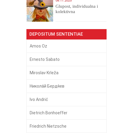
08.11.2025
Glupost, individualna i
kolektivna
DEPOSITUM SENTENTIAE
Amos Oz
Ernesto Sabato
Miroslav Krleža
Никола́й Бердя́ев
Ivo Andrić
Dietrich Bonhoeffer
Friedrich Nietzsche