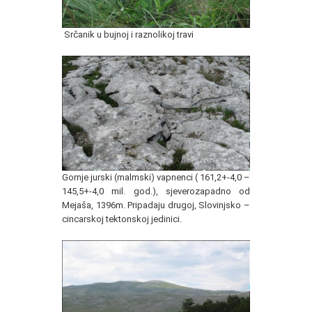
Srčanik u bujnoj i raznolikoj travi
Gornje jurski (malmski) vapnenci ( 161,2+-4,0 –
145,5+-4,0 mil. god.), sjeverozapadno od
Mejaša, 1396m. Pripadaju drugoj, Slovinjsko –
cincarskoj tektonskoj jedinici.