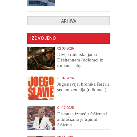
ARHIVA
IZDVOJENO
02.08.2026
Divlja rudarska jama
Džehennem (odlomci iz
romana Jahja
Veličanstveni)
31.07.2026
Jugoslavija, hronika šest ili
sedam zemalja (odlomak)
01.12.2025
Distanca između fašizma i
antifašizma je trijumf
fašizma