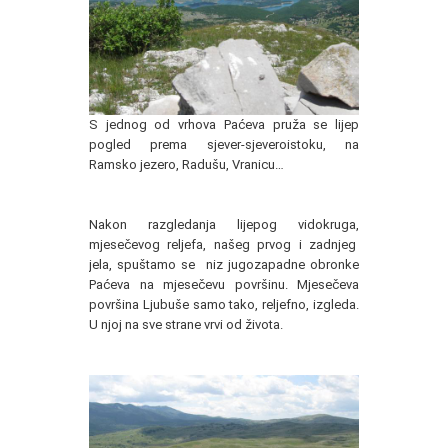
S jednog od vrhova Paćeva pruža se lijep
pogled prema sjever-sjeveroistoku, na
Ramsko jezero, Radušu, Vranicu…
Nakon razgledanja lijepog vidokruga,
mjesečevog reljefa, našeg prvog i zadnjeg
jela, spuštamo se niz jugozapadne obronke
Paćeva na mjesečevu površinu. Mjesečeva
površina Ljubuše samo tako, reljefno, izgleda.
U njoj na sve strane vrvi od života.