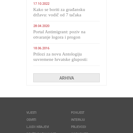
17.10.2022
Kako se boriti za građansku
državu: vodič od 7 tačaka
28.04.2020
Portal Antimigrant: poziv na
otvaranje logora i progon
migranata poput bijesnih kerova
18.06.2016
Prilozi za novu Antologiju
suvremene hrvatske gluposti:
Kolinda i ekipa o navijačkim
huliganima
ARHIVA
VIJESTI
POVIJEST
OSVRTI
INTERVJU
LJUDI I KRAJEVI
PRIJEVODI