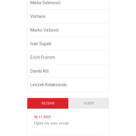
Meša Selimović
Voltaire
Marko Vešović
Ivan Supek
Erich Fromm
Danilo Kiš
Leszek Kołakowski
BEZDAN
VIJESTI
06.11.2023
​Opet on ono svoje