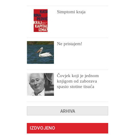
Simptomi kraja
Ne pristajem!
Čovjek koji je jednom
knjigom od zaborava
spasio stotine tisuća
drugih, prokletih i
uništenih
ARHIVA
IZDVOJENO