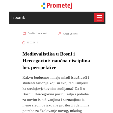
Izbornik
Društvo i znanost
Amar Đulović
13.02.2017
Medievalistika u Bosni i
Hercegovini: naučna disciplina
bez perspektive
Kakvu budućnost imaju mladi istraživači i
studenti historije koji su svoj rad usmjerili
ka srednjovjekovnim studijama? Da li u
Bosni i Hercegovini postoji želja i potreba
za novim istraživanjima i saznanjima iz
njene srednjovjekovne prošlosti i da li ima
potrebe za školovanje novog, mladog