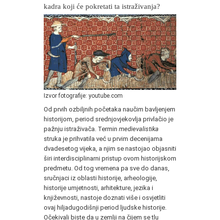
kadra koji će pokretati ta istraživanja?
Izvor fotografije: youtube.com
Od prvih ozbiljnih početaka naučim bavljenjem
historijom, period srednjovjekovlja privlačio je
pažnju istraživača. Termin
medievalistika
struka je prihvatila već u prvim decenijama
dvadesetog vijeka, a njim se nastojao objasniti
širi interdisciplinarni pristup ovom historijskom
predmetu. Od tog vremena pa sve do danas,
sručnjaci iz oblasti historije, arheologije,
historije umjetnosti, arhitekture, jezika i
književnosti, nastoje doznati više i osvjetliti
ovaj hiljadugodišnji period ljudske historije.
Očekivali biste da u zemlji na čijem se tlu