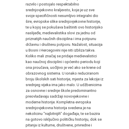
razvilo i postojalo respektabilno
srednjovjekovno kraljevsto, koje je uz sve
svoje specifičnosti nesumljivo integralni dio
šire, evropske slike srednjovjekovne historije,
te u kojoj se pokušava baštiniti ovo historijsko
naslijeđe, medievalistika slovi za jednu od
priznatijih naučnih disciplina i ima potpunu
državnu i društevu potporu. Nažalost, situacija
u Bosni i Hercegovini nije niti izbliza takva.
Koliko mali značaj se pridaje medievalistici
kao naučnoj disciplini i općenito periodu koji
ona proučava, uočljivo je već ako se krene od
obrazovnog sistema. U ionako reduciranom
broju školskih sati historije, mjesta za lekcije iz
srednjeg vijeka ima jako malo. U udžbenicima
za osnovne i srednje škole predominantno
preovladavaju sadržaji novovjekovne i
moderne historije. Kompletna evropska
srednjovjekovna historija svedena je na
nekolicinu "najbitnijih" događaja, te se bazira
na gotovo isključivo političku historiju, dok se
pitanja iz kulturne, društvene, privredne i