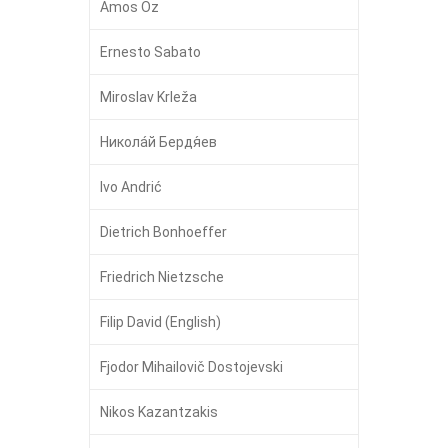
Amos Oz
Ernesto Sabato
Miroslav Krleža
Никола́й Бердя́ев
Ivo Andrić
Dietrich Bonhoeffer
Friedrich Nietzsche
Filip David (English)
Fjodor Mihailovič Dostojevski
Nikos Kazantzakis