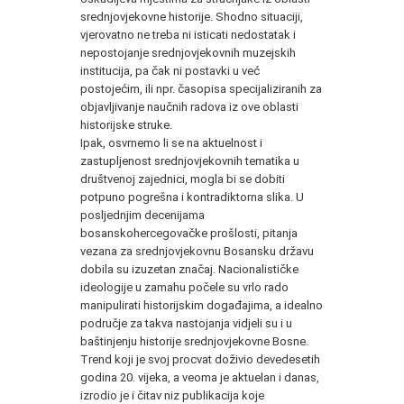
srednjovjekovne historije. Shodno situaciji,
vjerovatno ne treba ni isticati nedostatak i
nepostojanje srednjovjekovnih muzejskih
institucija, pa čak ni postavki u već
postojećim, ili npr. časopisa specijaliziranih za
objavljivanje naučnih radova iz ove oblasti
historijske struke.
Ipak, osvrnemo li se na aktuelnost i
zastupljenost srednjovjekovnih tematika u
društvenoj zajednici, mogla bi se dobiti
potpuno pogrešna i kontradiktorna slika. U
posljednjim decenijama
bosanskohercegovačke prošlosti, pitanja
vezana za srednjovjekovnu Bosansku državu
dobila su izuzetan značaj. Nacionalističke
ideologije u zamahu počele su vrlo rado
manipulirati historijskim događajima, a idealno
područje za takva nastojanja vidjeli su i u
baštinjenju historije srednjovjekovne Bosne.
Trend koji je svoj procvat doživio devedesetih
godina 20. vijeka, a veoma je aktuelan i danas,
izrodio je i čitav niz publikacija koje