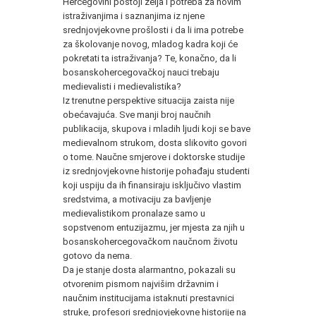
Hercegovini postoji želja i potreba za novim
istraživanjima i saznanjima iz njene
srednjovjekovne prošlosti i da li ima potrebe
za školovanje novog, mladog kadra koji će
pokretati ta istraživanja? Te, konačno, da li
bosanskohercegovačkoj nauci trebaju
medievalisti i medievalistika?
Iz trenutne perspektive situacija zaista nije
obećavajuća. Sve manji broj naučnih
publikacija, skupova i mladih ljudi koji se bave
medievalnom strukom, dosta slikovito govori
o tome. Naučne smjerove i doktorske studije
iz srednjovjekovne historije pohađaju studenti
koji uspiju da ih finansiraju isključivo vlastim
sredstvima, a motivaciju za bavljenje
medievalistikom pronalaze samo u
sopstvenom entuzijazmu, jer mjesta za njih u
bosanskohercegovačkom naučnom životu
gotovo da nema.
Da je stanje dosta alarmantno, pokazali su
otvorenim pismom najvišim državnim i
naučnim institucijama istaknuti prestavnici
struke, profesori srednjovjekovne historije na