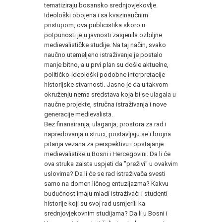
tematiziraju bosansko srednjovjekovlje.
Ideološki obojena i sa kvazinaučnim
pristupom, ova publicistika skoro u
potpunosti je u javnosti zasjenila ozbiljne
medievalističke studije. Na taj način, svako
naučno utemeljeno istraživanje je postalo
manje bitno, a u prvi plan su došle aktuelne,
političko-ideološki podobne interpretacije
historijske stvarnosti. Jasno je da u takvom
okruženju nema sredstava koja bi se ulagala u
naučne projekte, stručna istraživanja i nove
generacije medievalista.
Bez finansiranja, ulaganja, prostora za rad i
napredovanja u struci, postavljaju se i brojna
pitanja vezana za perspektivu i opstajanje
medievalistike u Bosni i Hercegovini. Da li će
ova struka zaista uspjeti da "preživi" u ovakvim
uslovima? Da li će se rad istraživača svesti
samo na domen ličnog entuzijazma? Kakvu
budućnost imaju mladi istraživači i studenti
historije koji su svoj rad usmjerili ka
srednjovjekovnim studijama? Da li u Bosni i