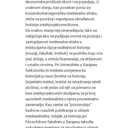
ekonomske prošlosti skoro i ne pojavljuju. U
ovakvom stanju, kao poseban poraz za
bosanskohercegovačku medievalnu struku,
ističe se površna i nepotpuna obrađenost
historije srednjovjekovne Bosne.
Da ovakvo stanje nije iznenađujuće, lako se
zaključuje ako se pažljivije osvrne na poziciju i
zastupljenost medievalne struke u
institucijama čija je nadležnost historija
(muzeji, fakulteti, instituti), te podršku koju ona
(ne) dobija, u smislu finansiranja, na državnom
i ostalim nivoima. Pri Univerzitetu u Sarajevu
funkcionišu tri instituta usmjerena ka
historijskoj nauci (Institut za historiju,
Orijentalni institut, Institut za istraživanje ratnih
zločina), a niti jedan od njih se primarno ne
bavi srednjovjekovnim studijama, te je broj
uposlenih medievalista u njima procentualno
zanemarljiv. Kao centar za "proizvodnju"
kadrova i naučnih publikacija iz oblasti
medievalistike, Odsjek za historiju pri
Filozofskom fakultetu u Sarajevu također
oskudijeva mjestima za stručnjake iz oblasti