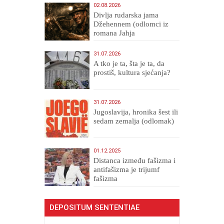
02.08.2026
Divlja rudarska jama
Džehennem (odlomci iz
romana Jahja
Veličanstveni)
31.07.2026
A tko je ta, šta je ta, da
prostiš, kultura sjećanja?
31.07.2026
Jugoslavija, hronika šest ili
sedam zemalja (odlomak)
01.12.2025
Distanca između fašizma i
antifašizma je trijumf
fašizma
DEPOSITUM SENTENTIAE