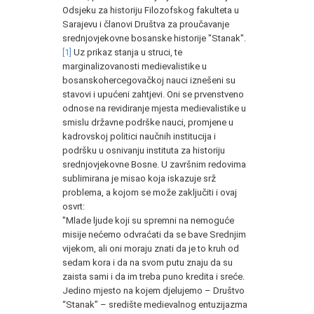
Odsjeku za historiju Filozofskog fakulteta u
Sarajevu i članovi Društva za proučavanje
srednjovjekovne bosanske historije "Stanak".
[1]
Uz prikaz stanja u struci, te
marginalizovanosti medievalistike u
bosanskohercegovačkoj nauci iznešeni su
stavovi i upućeni zahtjevi. Oni se prvenstveno
odnose na revidiranje mjesta medievalistike u
smislu državne podrške nauci, promjene u
kadrovskoj politici naučnih institucija i
podršku u osnivanju instituta za historiju
srednjovjekovne Bosne. U završnim redovima
sublimirana je misao koja iskazuje srž
problema, a kojom se može zaključiti i ovaj
osvrt:
"Mlade ljude koji su spremni na nemoguće
misije nećemo odvraćati da se bave Srednjim
vijekom, ali oni moraju znati da je to kruh od
sedam kora i da na svom putu znaju da su
zaista sami i da im treba puno kredita i sreće.
Jedino mjesto na kojem djelujemo – Društvo
“Stanak” – središte medievalnog entuzijazma