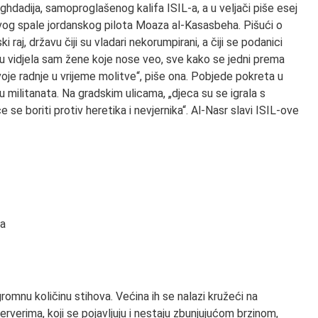
hdadija, samoproglašenog kalifa ISIL-a, a u veljači piše esej
ivog spale jordanskog pilota Moaza al-Kasasbeha. Pišući o
raj, državu čiji su vladari nekorumpirani, a čiji se podanici
tu vidjela sam žene koje nose veo, sve kako se jedni prema
oje radnje u vrijeme molitve“, piše ona. Pobjede pokreta u
 militanata. Na gradskim ulicama, „djeca su se igrala s
se boriti protiv heretika i nevjernika“. Al-Nasr slavi ISIL-ove
ja
gromnu količinu stihova. Većina ih se nalazi kružeći na
erverima, koji se pojavljuju i nestaju zbunjujućom brzinom,