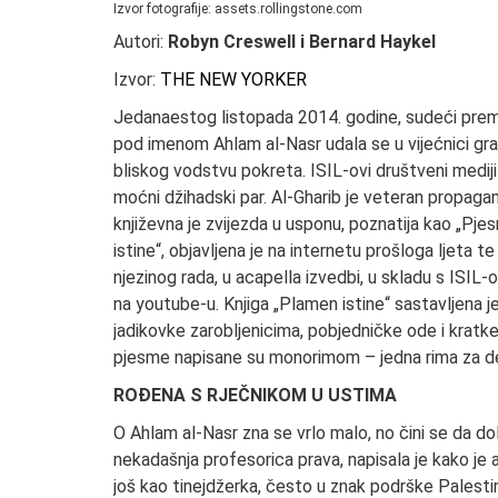
Izvor fotografije: assets.rollingstone.com
Autori:
Robyn Creswell i Bernard Haykel
Izvor:
THE NEW YORKER
Jedanaestog listopada 2014. godine, sudeći prem
pod imenom Ahlam al-Nasr udala se u vijećnici gra
bliskog vodstvu pokreta. ISIL-ovi društveni mediji 
moćni džihadski par. Al-Gharib je veteran propaga
književna je zvijezda u usponu, poznatija kao „Pjes
istine“, objavljena je na internetu prošloga ljeta t
njezinog rada, u acapella izvedbi, u skladu s IS
na youtube-u. Knjiga „Plamen istine“ sastavljen
jadikovke zarobljenicima, pobjedničke ode i kratke
pjesme napisane su monorimom – jedna rima za d
ROĐENA S RJEČNIKOM U USTIMA
O Ahlam al-Nasr zna se vrlo malo, no čini se da do
nekadašnja profesorica prava, napisala je kako je a
još kao tinejdžerka, često u znak podrške Palestini