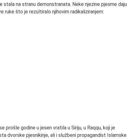
je stala na stranu demonstranata. Neke njezine pjesme daju
e ruke što je rezultiralo njihovim radikaliziranjem:
e prošle godine u jesen vratila u Siriju, u Raqqu, koji je
ta dvorske pjesnikinje, ali i službeni propagandist Islamske