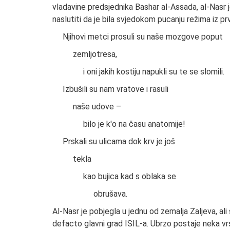
vladavine predsjednika Bashar al-Assada, al-Nasr 
naslutiti da je bila svjedokom pucanju režima iz prv
Njihovi metci prosuli su naše mozgove poput
zemljotresa,
i oni jakih kostiju napukli su te se slomili.
Izbušili su nam vratove i rasuli
naše udove –
bilo je k'o na času anatomije!
Prskali su ulicama dok krv je još
tekla
kao bujica kad s oblaka se
obrušava.
Al-Nasr je pobjegla u jednu od zemalja Zaljeva, ali s
defacto glavni grad ISIL-a. Ubrzo postaje neka vrs