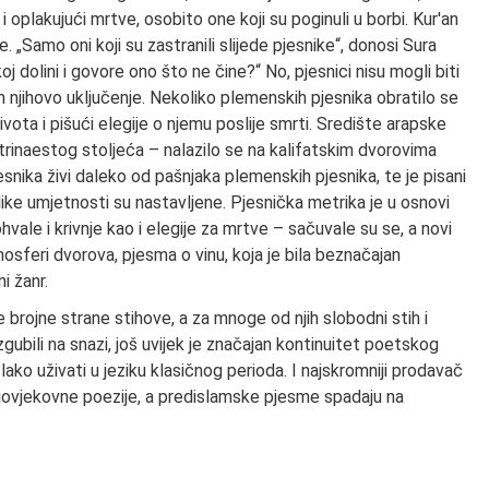
vi i oplakujući mrtve, osobito one koji su poginuli u borbi. Kur'an
. „Samo oni koji su zastranili slijede pjesnike“, donosi Sura
koj dolini i govore ono što ne čine?“ No, pjesnici nisu mogli biti
 njihovo uključenje. Nekoliko plemenskih pjesnika obratilo se
ivota i pišući elegije o njemu poslije smrti. Središte arapske
rinaestog stoljeća – nalazilo se na kalifatskim dvorovima
nika živi daleko od pašnjaka plemenskih pjesnika, te je pisani
ke umjetnosti su nastavljene. Pjesnička metrika je u osnovi
vale i krivnje kao i elegije za mrtve – sačuvale su se, a novi
tmosferi dvorova, pjesma o vinu, koja je bila beznačajan
i žanr.
 brojne strane stihove, a za mnoge od njih slobodni stih i
zgubili na snazi, još uvijek je značajan kontinuitet poetskog
lako uživati u jeziku klasičnog perioda. I najskromniji prodavač
dnjovjekovne poezije, a predislamske pjesme spadaju na