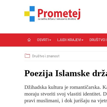
OSVRTI
LJUDI I KRAJEVI
DRUŠTVO 
Društvo i znanost
​Poezija Islamske drž
Džihadska kultura je romantičarska. Ka
moraju stvoriti svoj vlastiti identitet. 
pravi muslimani, i dok jurišaju na vje