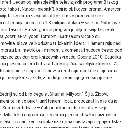
j sferi. Jedan od najuspješnijih televizijskih programa Bliskog
li isto tako i „Narodni pjesnik“), koji je oblikovan prema „Amercan
ijeta recitiraju svoje vlastite stihove pred velikom i
 natjecanja prime i do 1.3 milijuna dolara – više od Nobelove
 istaknuti. Prošle godine program je diljem svijeta pratilo
na „Sha'ir al-Milyoon“ formom i sadržajem visoko su
movine, slave velikodušnost lokalnih lidera, ili lamentiraju nad
 moraju biti metričke i s rimom, a komentari sudaca često pod
roizveo zavidan broj književnih zvijezda. Godine 2010. Saudijka
anja pjesme kojom kritizira tvrdolinijaške saudijske klerike. Za
 nastupio je u spinoff show-u recitirajući nekoliko pjesama
 je medijska zvijezda, a nedugo zatim njegove su pjesme
dniji su od bilo čega s „Sha'ir al-Milyoon“: Šijiti, Židovi,
eni te im se prijeti uništenjem. Ipak, prepoznatljivo je da je
e. Sentimentalna je – čak ponekad malo kičasta – te je i
 džihadskih grupa kako recitiraju pjesme ili kako naizmjence
e lako pronaći kao i snimke na kojima uništavaju neprijateljske