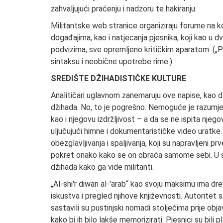
zahvaljujući praćenju i nadzoru te hakiranju.
Militantske web stranice organiziraju forume na ko
događajima, kao i natjecanja pjesnika, koji kao u 
podvizima, sve opremljeno kritičkim aparatom. („P
sintaksu i neobične upotrebe rime.)
SREDIŠTE DŽIHADISTIČKE KULTURE
Analitičari uglavnom zanemaruju ove napise, kao da
džihada. No, to je pogrešno. Nemoguće je razumjet
kao i njegovu izdržljivost – a da se ne ispita njeg
uljučujući himne i dokumentarističke video uratke. 
obezglavljivanja i spaljivanja, koji su napravljeni
pokret onako kako se on obraća samome sebi. U stih
džihada kako ga vide militanti.
„Al-shi'r diwan al-'arab“ kao svoju maksimu ima drev
iskustva i pregled njihove književnosti. Autoritet 
sastavili su pustinjski nomadi stoljećima prije o
kako bi ih bilo lakše memorizirati. Pjesnici su bili