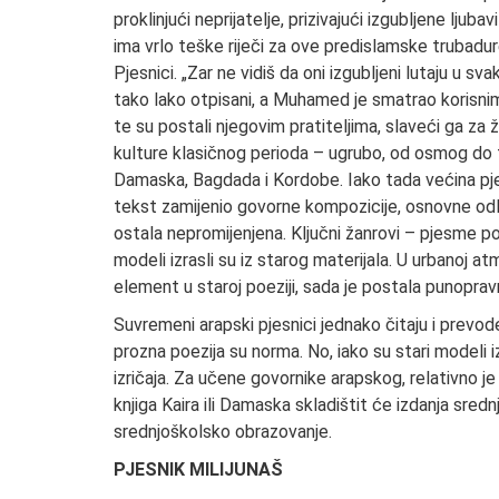
proklinjući neprijatelje, prizivajući izgubljene ljuba
ima vrlo teške riječi za ove predislamske trubadure
Pjesnici. „Zar ne vidiš da oni izgubljeni lutaju u sva
tako lako otpisani, a Muhamed je smatrao korisnim
te su postali njegovim pratiteljima, slaveći ga za ž
kulture klasičnog perioda – ugrubo, od osmog do t
Damaska, Bagdada i Kordobe. Iako tada većina pjes
tekst zamijenio govorne kompozicije, osnovne odli
ostala nepromijenjena. Ključni žanrovi – pjesme poh
modeli izrasli su iz starog materijala. U urbanoj a
element u staroj poeziji, sada je postala punopravn
Suvremeni arapski pjesnici jednako čitaju i prevode
prozna poezija su norma. No, iako su stari modeli i
izričaja. Za učene govornike arapskog, relativno je 
knjiga Kaira ili Damaska skladištit će izdanja sre
srednjoškolsko obrazovanje.
PJESNIK MILIJUNAŠ