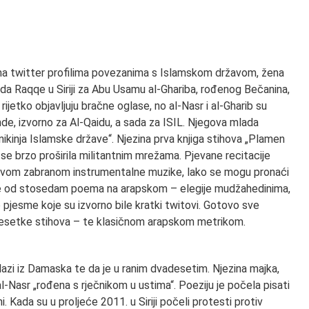
a twitter profilima povezanima s Islamskom državom, žena
da Raqqe u Siriji za Abu Usamu al-Ghariba, rođenog Bečanina,
rijetko objavljuju bračne oglase, no al-Nasr i al-Gharib su
nde, izvorno za Al-Qaidu, a sada za ISIL. Njegova mlada
nikinja Islamske države“. Njezina prva knjiga stihova „Plamen
e se brzo proširila militantnim mrežama. Pjevane recitacije
IL-ovom zabranom instrumentalne muzike, lako se mogu pronaći
a je od stosedam poema na arapskom – elegije mudžahedinima,
 pjesme koje su izvorno bile kratki twitovi. Gotovo sve
esetke stihova – te klasičnom arapskom metrikom.
lazi iz Damaska te da je u ranim dvadesetim. Njezina majka,
l-Nasr „rođena s rječnikom u ustima“. Poeziju je počela pisati
. Kada su u proljeće 2011. u Siriji počeli protesti protiv