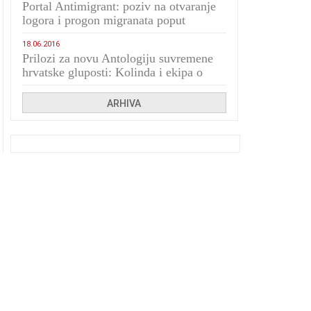
Portal Antimigrant: poziv na otvaranje
logora i progon migranata poput
bijesnih kerova
18.06.2016
Prilozi za novu Antologiju suvremene
hrvatske gluposti: Kolinda i ekipa o
navijačkim huliganima
ARHIVA