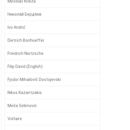
Miroslav Krleža
Никола́й Бердя́ев
Ivo Andrić
Dietrich Bonhoeffer
Friedrich Nietzsche
Filip David (English)
Fjodor Mihailovič Dostojevski
Nikos Kazantzakis
Meša Selimović
Voltaire