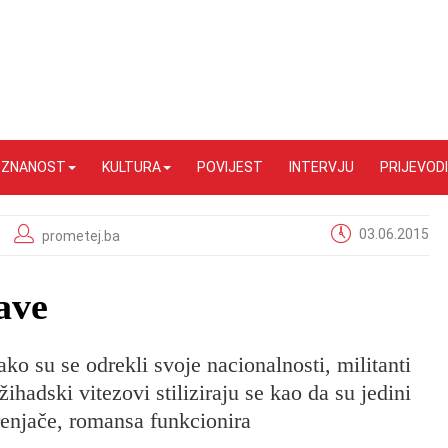
I ZNANOST
KULTURA
POVIJEST
INTERVJU
PRIJEVODI
03.06.2015
prometej.ba
ave
ko su se odrekli svoje nacionalnosti, militanti
Džihadski vitezovi stiliziraju se kao da su jedini
trenjače, romansa funkcionira