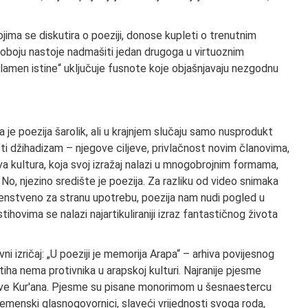
jima se diskutira o poeziji, donose kupleti o trenutnim
dvoboju nastoje nadmašiti jedan drugoga u virtuoznim
lamen istine“ uključuje fusnote koje objašnjavaju nezgodnu
 je poezija šarolik, ali u krajnjem slučaju samo nusprodukt
i džihadizam – njegove ciljeve, privlačnost novim članovima,
ova kultura, koja svoj izražaj nalazi u mnogobrojnim formama,
No, njezino središte je poezija. Za razliku od video snimaka
 prvenstveno za stranu upotrebu, poezija nam nudi pogled u
ovima se nalazi najartikuliraniji izraz fantastičnog života
ni izričaj: „U poeziji je memorija Arapa“ – arhiva povijesnog
stiha nema protivnika u arapskoj kulturi. Najranije pjesme
bjave Kur'ana. Pjesme su pisane monorimom u šesnaestercu
 plemenski glasnogovornici, slaveći vrijednosti svoga roda,