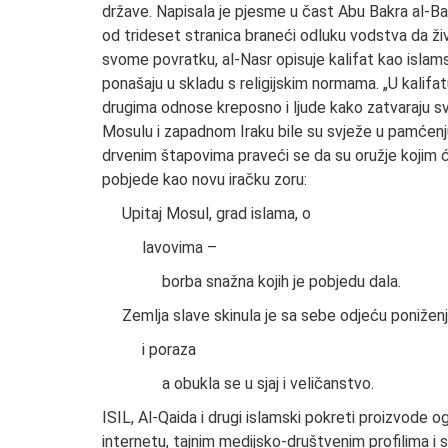
države. Napisala je pjesme u čast Abu Bakra al-Bag
od trideset stranica braneći odluku vodstva da ž
svome povratku, al-Nasr opisuje kalifat kao islamski 
ponašaju u skladu s religijskim normama. „U kalifa
drugima odnose kreposno i ljude kako zatvaraju sv
Mosulu i zapadnom Iraku bile su svježe u pamćenju
drvenim štapovima praveći se da su oružje kojim će 
pobjede kao novu iračku zoru:
Upitaj Mosul, grad islama, o
lavovima –
borba snažna kojih je pobjedu dala.
Zemlja slave skinula je sa sebe odjeću ponižen
i poraza
a obukla se u sjaj i veličanstvo.
ISIL, Al-Qaida i drugi islamski pokreti proizvode o
internetu, tajnim medijsko-društvenim profilima i s