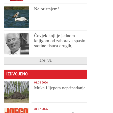
Ne pristajem!
Čovjek koji je jednom
knjigom od zaborava spasio
stotine tisuća drugih,
prokletih i uništenih
ARHIVA
IZDVOJENO
01.08.2026
Muka i ljepota nepripadanja
31.07.2026