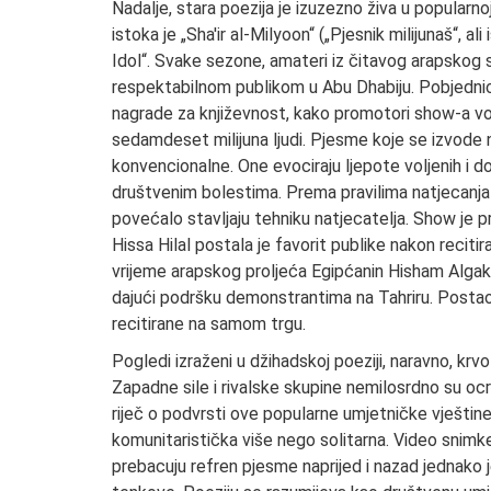
Nadalje, stara poezija je izuzezno živa u popularno
istoka je „Sha'ir al-Milyoon“ („Pjesnik milijunaš“, a
Idol“. Svake sezone, amateri iz čitavog arapskog sv
respektabilnom publikom u Abu Dhabiju. Pobjednici
nagrade za književnost, kako promotori show-a vole
sedamdeset milijuna ljudi. Pjesme koje se izvode 
konvencionalne. One evociraju ljepote voljenih i do
društvenim bolestima. Prema pravilima natjecanja
povećalo stavljaju tehniku natjecatelja. Show je p
Hissa Hilal postala je favorit publike nakon recitir
vrijeme arapskog proljeća Egipćanin Hisham Algakh
dajući podršku demonstrantima na Tahriru. Postao
recitirane na samom trgu.
Pogledi izraženi u džihadskoj poeziji, naravno, krvože
Zapadne sile i rivalske skupine nemilosrdno su ocrnj
riječ o podvrsti ove popularne umjetničke vještin
komunitaristička više nego solitarna. Video snimke
prebacuju refren pjesme naprijed i nazad jednako j