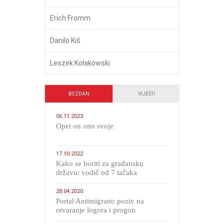
Erich Fromm
Danilo Kiš
Leszek Kołakowski
BEZDAN
VIJESTI
06.11.2023
​Opet on ono svoje
17.10.2022
Kako se boriti za građansku
državu: vodič od 7 tačaka
28.04.2020
Portal Antimigrant: poziv na
otvaranje logora i progon
migranata poput bijesnih kerova