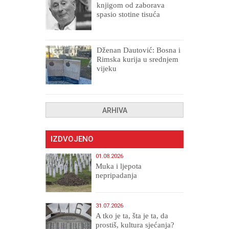
knjigom od zaborava
spasio stotine tisuća
drugih, prokletih i
uništenih
Dženan Dautović: Bosna i
Rimska kurija u srednjem
vijeku
ARHIVA
IZDVOJENO
01.08.2026
Muka i ljepota
nepripadanja
31.07.2026
A tko je ta, šta je ta, da
prostiš, kultura sjećanja?