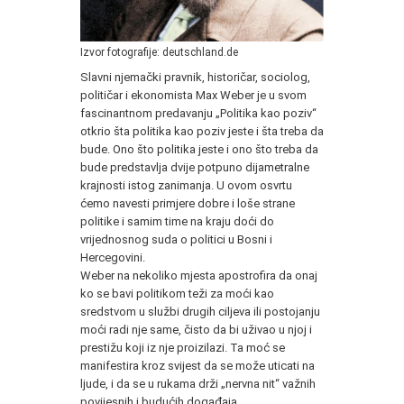
Izvor fotografije: deutschland.de
Slavni njemački pravnik, historičar, sociolog,
političar i ekonomista Max Weber je u svom
fascinantnom predavanju „Politika kao poziv“
otkrio šta politika kao poziv jeste i šta treba da
bude. Ono što politika jeste i ono što treba da
bude predstavlja dvije potpuno dijametralne
krajnosti istog zanimanja. U ovom osvrtu
ćemo navesti primjere dobre i loše strane
politike i samim time na kraju doći do
vrijednosnog suda o politici u Bosni i
Hercegovini.
Weber na nekoliko mjesta apostrofira da onaj
ko se bavi politikom teži za moći kao
sredstvom u službi drugih ciljeva ili postojanju
moći radi nje same, čisto da bi uživao u njoj i
prestižu koji iz nje proizilazi. Ta moć se
manifestira kroz svijest da se može uticati na
ljude, i da se u rukama drži „nervna nit“ važnih
povijesnih i budućih događaja.