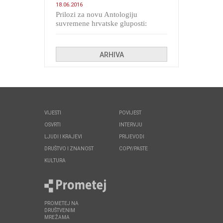
18.06.2016
Prilozi za novu Antologiju
suvremene hrvatske gluposti:
Kolinda i ekipa o navijačkim
huliganima
ARHIVA
VIJESTI
POVIJEST
OSVRTI
INTERVJU
LJUDI I KRAJEVI
PRIJEVODI
DRUŠTVO I ZNANOST
COPY/PASTE
KULTURA
PROMETEJ NA
DRUŠTVENIM
MREŽAMA