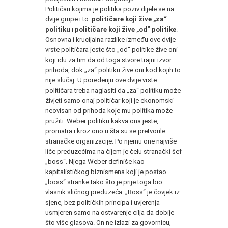
Političari kojima je politika poziv dijele se na
dvije grupe i to:
političare koji žive „za“
politiku
i
političare koji žive „od“ politike
.
Osnovna i krucijalna razlike između ove dvije
vrste političara jeste što „od“ politike žive oni
koji idu za tim da od toga stvore trajni izvor
prihoda, dok „za“ politiku žive oni kod kojih to
nije slučaj. U poređenju ove dvije vrste
političara treba naglasiti da „za“ politiku može
živjeti samo onaj političar koji je ekonomski
neovisan od prihoda koje mu politika može
pružiti. Weber politiku kakva ona jeste,
promatra i kroz ono u šta su se pretvorile
stranačke organizacije. Po njemu one najviše
liče preduzećima na čijem je čelu stranački šef
„boss“. Njega Weber definiše kao
kapitalističkog biznismena koji je postao
„boss“ stranke tako što je prije toga bio
vlasnik sličnog preduzeća. „Boss“ je čovjek iz
sjene, bez političkih principa i uvjerenja
usmjeren samo na ostvarenje cilja da dobije
što više glasova. On ne izlazi za govornicu,