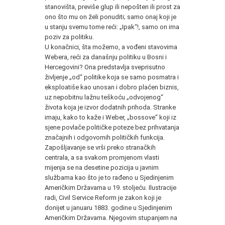
stanovišta, previše glup ili nepošten ili prost za
ono što mu on želi ponuditi; samo onaj koji je
u stanju svemu tome reći: „Ipak“!, samo on ima
poziv za politiku.
U konačnici, šta možemo, a vođeni stavovima
Webera, reći za današnju politiku u Bosni i
Hercegovini? Ona predstavlja sveprisutno
življenje „od“ politike koja se samo posmatra i
eksploatiše kao unosan i dobro plaćen biznis,
uz nepobitnu lažnu teškoću „odvojenog“
života koja je izvor dodatnih prihoda. Stranke
imaju, kako to kaže i Weber, „bossove“ koji iz
sjene povlače političke poteze bez prihvatanja
značajnih i odgovornih političkih funkcija.
Zapošljavanje se vrši preko stranačkih
centrala, a sa svakom promjenom vlasti
mijenja se na desetine pozicija u javnim
službama kao što je to rađeno u Sjedinjenim
Američkim Državama u 19. stoljeću. Ilustracije
radi, Civil Service Reform je zakon koji je
donijet u januaru 1883. godine u Sjedinjenim
Američkim Državama. Njegovim stupanjem na