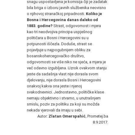
snagu uspostavljena je komisija čiji je zadatak
bila briga o izboru javnih službenika neovisno
o njihovoj stranačkoj pripadnosti.
Koliko je
Bosna i Hercegovina danas daleko od
1883. godine?
Strast, odgovornost i mjera
kao tri neodvojiva principa uspješnog
političara u Bosni i Hercegovini su u
potpunosti iščezla. Doduše, strast se
pojavljuje u najpogubnijem obliku za
bosanskohercegovačko društvo,
odgovornosti se više niko ne sjeća, a mjera je
već odavno izgubljena. Uzrok ovakvom stanju
jeste da sadašnja vlast nije dorasla svom
djelovanju, nije dorasla Bosni i Hercegovini
onakvoj kakva ona jeste i njenoj
svakodnevnici. Jednostavno, političke klase
nemaju objektivno i stvarno, u unutrašnjem
smislu, poziv za politiku za koji su možda
nekada vjerovali da imaju u sebi.
Autor:
Zlatan Omerspahić
, Prometej.ba
8.9.2017.