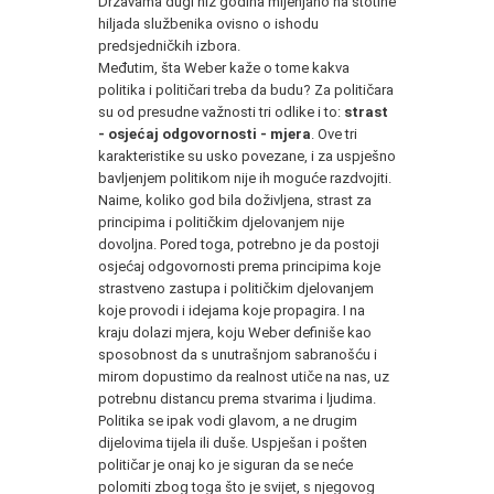
Državama dugi niz godina mijenjano na stotine
hiljada službenika ovisno o ishodu
predsjedničkih izbora.
Međutim, šta Weber kaže o tome kakva
politika i političari treba da budu? Za političara
su od presudne važnosti tri odlike i to:
strast
- osjećaj odgovornosti - mjera
. Ove tri
karakteristike su usko povezane, i za uspješno
bavljenjem politikom nije ih moguće razdvojiti.
Naime, koliko god bila doživljena, strast za
principima i političkim djelovanjem nije
dovoljna. Pored toga, potrebno je da postoji
osjećaj odgovornosti prema principima koje
strastveno zastupa i političkim djelovanjem
koje provodi i idejama koje propagira. I na
kraju dolazi mjera, koju Weber definiše kao
sposobnost da s unutrašnjom sabranošću i
mirom dopustimo da realnost utiče na nas, uz
potrebnu distancu prema stvarima i ljudima.
Politika se ipak vodi glavom, a ne drugim
dijelovima tijela ili duše. Uspješan i pošten
političar je onaj ko je siguran da se neće
polomiti zbog toga što je svijet, s njegovog