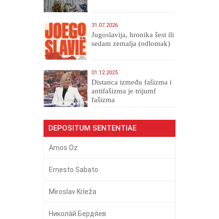
31.07.2026
Jugoslavija, hronika šest ili
sedam zemalja (odlomak)
01.12.2025
Distanca između fašizma i
antifašizma je trijumf
fašizma
DEPOSITUM SENTENTIAE
Amos Oz
Ernesto Sabato
Miroslav Krleža
Никола́й Бердя́ев