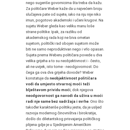
nego sugeriše govornicima šta treba da kažu.
Za političare Weber kaže da u najvećem broju
slučajeva pate od sujete, iako na nju nije niko
imun, pogotovo akademski i učeni krugovi. Na
sujetu Weber gleda kao veliku manu loše
strane politike. Ipak, za razliku od
akademskog rada koji ne biva ometan
sujetom, politički rad obojen sujetom može
biti ne samo neproduktivan nego i vrlo opasan.
Sujeta prema Weberu političara povede u dva
velika grijeha a to su neobjektivnost i - često,
ali ne uvijek, isto tome - neodgovornost. Do
čega ga ova dva grijeha dovode? Weber
konstatuje da
neobjektivnost političara
vodi da umjesto stvarnoj moći teži
blještavom prividu moći
, dok njegova
neodgovornost ga navodi da uživa u moći
radi nje same bez sadržaja i svrhe
. Ono što
također karakteriše politiku jeste, da je usljed
razvoja modernog činovništva i birokratije,
došlo do diletantskog prisvajanja političkog
plijena gdje je u Sjedinjenim Američkim