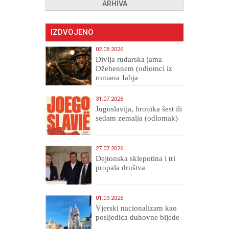
ARHIVA
IZDVOJENO
02.08.2026
Divlja rudarska jama
Džehennem (odlomci iz
romana Jahja
Veličanstveni)
31.07.2026
Jugoslavija, hronika šest ili
sedam zemalja (odlomak)
27.07.2026
Dejtonska sklepotina i tri
propala društva
01.09.2025
​Vjerski nacionalizam kao
posljedica duhovne bijede