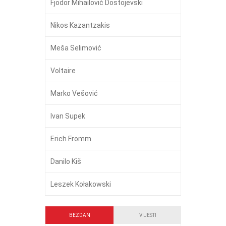
Fjodor Mihailovič Dostojevski
Nikos Kazantzakis
Meša Selimović
Voltaire
Marko Vešović
Ivan Supek
Erich Fromm
Danilo Kiš
Leszek Kołakowski
BEZDAN
VIJESTI