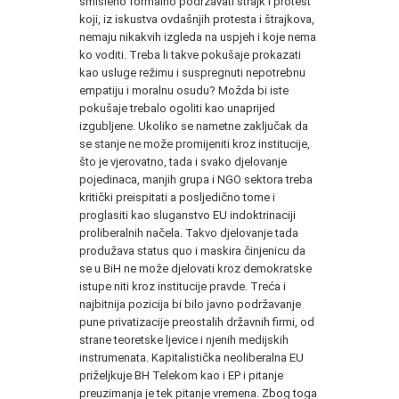
smisleno formalno podržavati štrajk i protest
koji, iz iskustva ovdašnjih protesta i štrajkova,
nemaju nikakvih izgleda na uspjeh i koje nema
ko voditi. Treba li takve pokušaje prokazati
kao usluge režimu i suspregnuti nepotrebnu
empatiju i moralnu osudu? Možda bi iste
pokušaje trebalo ogoliti kao unaprijed
izgubljene. Ukoliko se nametne zaključak da
se stanje ne može promijeniti kroz institucije,
što je vjerovatno, tada i svako djelovanje
pojedinaca, manjih grupa i NGO sektora treba
kritički preispitati a posljedično tome i
proglasiti kao sluganstvo EU indoktrinaciji
proliberalnih načela. Takvo djelovanje tada
produžava status quo i maskira činjenicu da
se u BiH ne može djelovati kroz demokratske
istupe niti kroz institucije pravde. Treća i
najbitnija pozicija bi bilo javno podržavanje
pune privatizacije preostalih državnih firmi, od
strane teoretske ljevice i njenih medijskih
instrumenata. Kapitalistička neoliberalna EU
priželjkuje BH Telekom kao i EP i pitanje
preuzimanja je tek pitanje vremena. Zbog toga