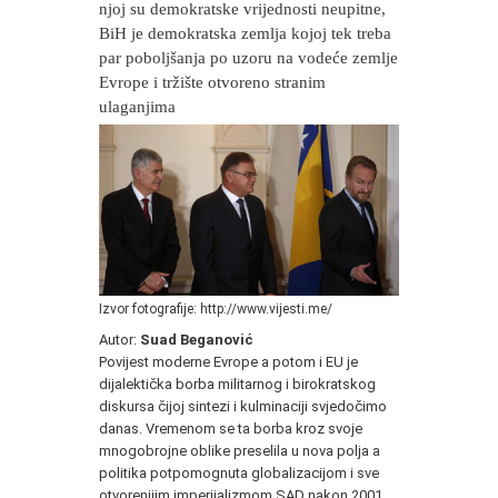
njoj su demokratske vrijednosti neupitne,
BiH je demokratska zemlja kojoj tek treba
par poboljšanja po uzoru na vodeće zemlje
Evrope i tržište otvoreno stranim
ulaganjima
Izvor fotografije: http://www.vijesti.me/
Autor:
Suad Beganović
Povijest moderne Evrope a potom i EU je
dijalektička borba militarnog i birokratskog
diskursa čijoj sintezi i kulminaciji svjedočimo
danas. Vremenom se ta borba kroz svoje
mnogobrojne oblike preselila u nova polja a
politika potpomognuta globalizacijom i sve
otvorenijim imperijalizmom SAD nakon 2001.