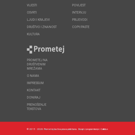
VIJESTI
POVIJEST
OSVRTI
INTERVJU
LJUDI I KRAJEVI
PRIJEVODI
DRUŠTVO I ZNANOST
COPY/PASTE
KULTURA
PROMETEJ NA
DRUŠTVENIM
MREŽAMA
O NAMA
IMPRESSUM
KONTAKT
DONIRAJ
PRENOŠENJE
TEKSTOVA
© 2015 - 2026 Prometej.ba Sva prava pridržana.
Dizajn i programiranje:
Callidus