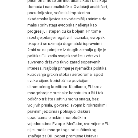
prismotra može biti instruirana kao i bila koja
domaća i nacionalistička. Ovdašnji analitičari,
pseudoljevica, većinski impotentna
akademska ljevica se vode mišlju minima de
malis i prihvataju evropska rješenja kao
progresiju i stepenicu ka boljem. Pri tome
izostaje pitanje negativnih učinaka, evropski
eksperti se uzimaju dogmatski ispravnim i
žmiri se na primjere iz drugih zemalja gdje je
politika EU zarila svoje kandže u zdravo i
suvereno državno tkivo zarad sopstvenih
interesa. Najbolji primjer je njemačka politika
kupovanja grčkih otoka i aerodroma ispod
svake cijene koristeći se pozicijom
ultramoćnog kreditora. Kapilarno, EU kroz
mnogobrojne preinake konstruira u BiH tek
odlično tržište i jeftinu radnu snagu, bez
vidljivih prisila, govoreći svojim birokratskim i
pravnim jezicima i polirajući diskurs
upadicama o nekim monološkim
vrijednostima Evrope. Međutim, sve vrijeme EU
nije uradila mnogo toga od suštinskog
značaja za BiH poput promjene Ustava i