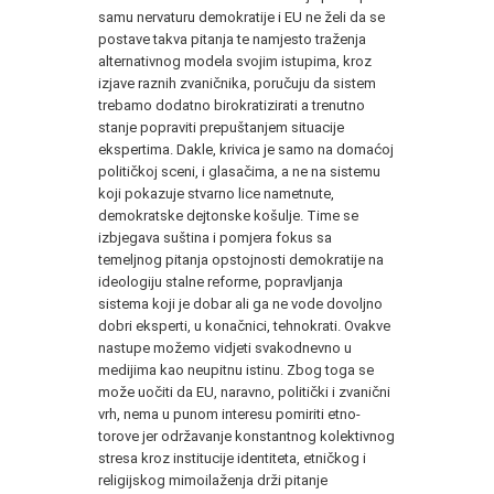
samu nervaturu demokratije i EU ne želi da se
postave takva pitanja te namjesto traženja
alternativnog modela svojim istupima, kroz
izjave raznih zvaničnika, poručuju da sistem
trebamo dodatno birokratizirati a trenutno
stanje popraviti prepuštanjem situacije
ekspertima. Dakle, krivica je samo na domaćoj
političkoj sceni, i glasačima, a ne na sistemu
koji pokazuje stvarno lice nametnute,
demokratske dejtonske košulje. Time se
izbjegava suština i pomjera fokus sa
temeljnog pitanja opstojnosti demokratije na
ideologiju stalne reforme, popravljanja
sistema koji je dobar ali ga ne vode dovoljno
dobri eksperti, u konačnici, tehnokrati. Ovakve
nastupe možemo vidjeti svakodnevno u
medijima kao neupitnu istinu. Zbog toga se
može uočiti da EU, naravno, politički i zvanični
vrh, nema u punom interesu pomiriti etno-
torove jer održavanje konstantnog kolektivnog
stresa kroz institucije identiteta, etničkog i
religijskog mimoilaženja drži pitanje