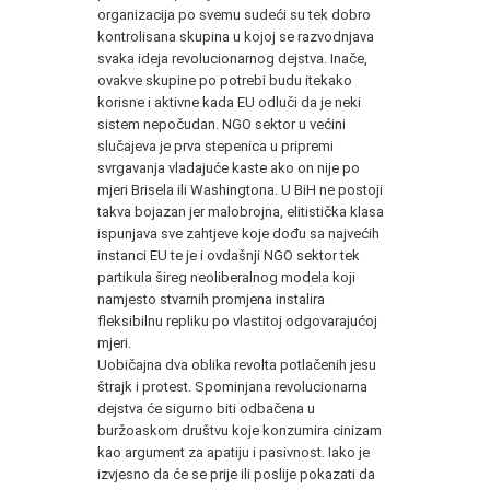
organizacija po svemu sudeći su tek dobro
kontrolisana skupina u kojoj se razvodnjava
svaka ideja revolucionarnog dejstva. Inače,
ovakve skupine po potrebi budu itekako
korisne i aktivne kada EU odluči da je neki
sistem nepočudan. NGO sektor u većini
slučajeva je prva stepenica u pripremi
svrgavanja vladajuće kaste ako on nije po
mjeri Brisela ili Washingtona. U BiH ne postoji
takva bojazan jer malobrojna, elitistička klasa
ispunjava sve zahtjeve koje dođu sa najvećih
instanci EU te je i ovdašnji NGO sektor tek
partikula šireg neoliberalnog modela koji
namjesto stvarnih promjena instalira
fleksibilnu repliku po vlastitoj odgovarajućoj
mjeri.
Uobičajna dva oblika revolta potlačenih jesu
štrajk i protest. Spominjana revolucionarna
dejstva će sigurno biti odbačena u
buržoaskom društvu koje konzumira cinizam
kao argument za apatiju i pasivnost. Iako je
izvjesno da će se prije ili poslije pokazati da