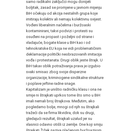
samo radikalni zaključci mogu donijeti
boljitak, zasad se promjene u javnom mijenju
BiH očekuju od akcija nestalnih grupa koje
imitiraju kolektiv ali nemaju kolektivnu svijest.
Vođeni liberalnim načelima i buržoaski
kontaminirani, takvi podvizi i protesti su
osuđeni na propast i poželjni od strane i
vladajuće, bogate klase u BiH kao i od
tehnokratske EU koja ne vidi problematičnim
deklamacije politički neobrazovanih imitacija
vođa i protestanata. Drugi oblik jeste štrajk. U
BiH takav oblik potraživanja prava je izgubio
svaki smisao zbog svoje disperzne
organizacije, kriminogene sindikalne strukture
i poplave jeftine radne snage.
Kapitalizam je uništio radničku klasu i ona ne
smije ni štrajkati uprkos tome što smo u BiH
imali nemali broj štrajkova. Međutim, ako
pogledamo bolje, mnogi od njih su štrajkali
tražeći da se firma likvidira, dok su drugi,
gledajući rezultat, štrajkali uzalud jer su
vlasnici odavno otišli iz zemlje. One koji smiju
štrajkati Žižek naziva plaćenom buržoazijom