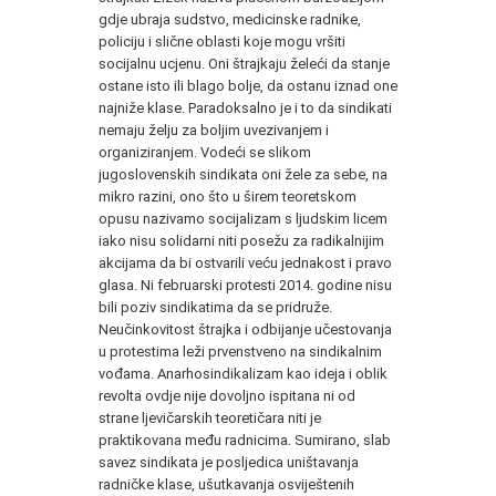
gdje ubraja sudstvo, medicinske radnike,
policiju i slične oblasti koje mogu vršiti
socijalnu ucjenu. Oni štrajkaju želeći da stanje
ostane isto ili blago bolje, da ostanu iznad one
najniže klase. Paradoksalno je i to da sindikati
nemaju želju za boljim uvezivanjem i
organiziranjem. Vodeći se slikom
jugoslovenskih sindikata oni žele za sebe, na
mikro razini, ono što u širem teoretskom
opusu nazivamo socijalizam s ljudskim licem
iako nisu solidarni niti posežu za radikalnijim
akcijama da bi ostvarili veću jednakost i pravo
glasa. Ni februarski protesti 2014. godine nisu
bili poziv sindikatima da se pridruže.
Neučinkovitost štrajka i odbijanje učestovanja
u protestima leži prvenstveno na sindikalnim
vođama. Anarhosindikalizam kao ideja i oblik
revolta ovdje nije dovoljno ispitana ni od
strane ljevičarskih teoretičara niti je
praktikovana među radnicima. Sumirano, slab
savez sindikata je posljedica uništavanja
radničke klase, ušutkavanja osviještenih