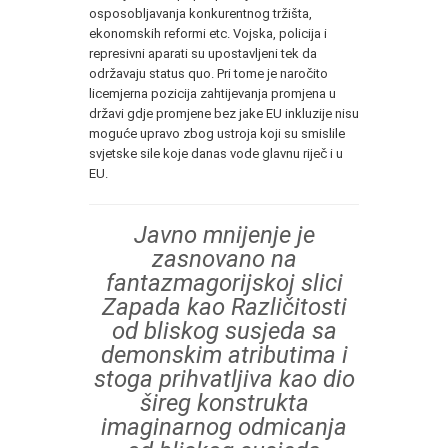
osposobljavanja konkurentnog tržišta,
ekonomskih reformi etc. Vojska, policija i
represivni aparati su upostavljeni tek da
održavaju status quo. Pri tome je naročito
licemjerna pozicija zahtijevanja promjena u
državi gdje promjene bez jake EU inkluzije nisu
moguće upravo zbog ustroja koji su smislile
svjetske sile koje danas vode glavnu riječ i u
EU.
Javno mnijenje
je
zasnovano na
fantazmagorijskoj slici
Zapada kao Različitosti
od bliskog susjeda sa
demonskim atributima i
stoga prihvatljiva kao dio
šireg konstrukta
imaginarnog odmicanja