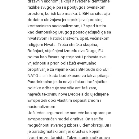
državnih ekonomija koja navedene identitarne
razlike svugdje, pa i u postjugoslovenskom
prostoru, koristi kao masku. U BiH se situacija
dodatno uložnjava jer srpski javni prostor,
kontaminiran nacionalizmom, i Zapad tretira
kao demonskog Drugog poistovjećujući ga sa
hrvatstvom i katoličanstvom, opet, većinskom
religijom Hrvata. Treća etnička skupina,
Bošnjaci, stiješnjeni između dva Druga, EU
poima kao čuvara opstojnosti i prihvata sve
vrijednosti a priori odlažući eventualno
propitivanje za vrijeme kada BiH bude dio EU i
NATO-a ali i kada bude kasno za takva pitanja.
Paradoksalno je da noviji diskurs bošnjačke
politike odbacuje sve više antifašizam,
najveću tekovinu nove Evrope a do ujedinjene
Evrope želi doći vlastitim separatizmom i
nacionalizmom.
Još jedan argument se nameće kao sporan po
evropocentričan model društva. On se tiče
mogućnosti stvarnog izbora u demokratiji. BiH
je paradigmatski primjer društva u kojem
izbori ne znače ništa. Takvo stanje potkopava