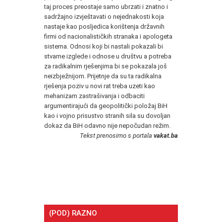
taj proces preostaje samo ubrzati i znatno i
sadržajno izvještavati o nejednakosti koja
nastaje kao posljedica korištenja državnih
firmi od nacionalističkih stranaka i apologeta
sistema. Odnosi koji bi nastali pokazali bi
stvarne izglede i odnose u društvu a potreba
za radikalnim rješenjima bi se pokazala još
neizbježnijom. Prijetnje da su ta radikalna
rješenja poziv u novi rat treba uzeti kao
mehanizam zastrašivanja i odbaciti
argumentirajući da geopolitički položaj BiH
kao i vojno prisustvo stranih sila su dovoljan
dokaz da BiH odavno nije nepočudan režim.
Tekst prenosimo s portala
vakat.ba
(POD) RAZNO