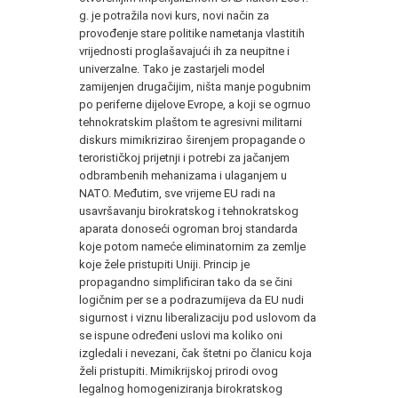
g. je potražila novi kurs, novi način za
provođenje stare politike nametanja vlastitih
vrijednosti proglašavajući ih za neupitne i
univerzalne. Tako je zastarjeli model
zamijenjen drugačijim, ništa manje pogubnim
po periferne dijelove Evrope, a koji se ogrnuo
tehnokratskim plaštom te agresivni militarni
diskurs mimikrizirao širenjem propagande o
terorističkoj prijetnji i potrebi za jačanjem
odbrambenih mehanizama i ulaganjem u
NATO. Međutim, sve vrijeme EU radi na
usavršavanju birokratskog i tehnokratskog
aparata donoseći ogroman broj standarda
koje potom nameće eliminatornim za zemlje
koje žele pristupiti Uniji. Princip je
propagandno simplificiran tako da se čini
logičnim per se a podrazumijeva da EU nudi
sigurnost i viznu liberalizaciju pod uslovom da
se ispune određeni uslovi ma koliko oni
izgledali i nevezani, čak štetni po članicu koja
želi pristupiti. Mimikrijskoj prirodi ovog
legalnog homogeniziranja birokratskog