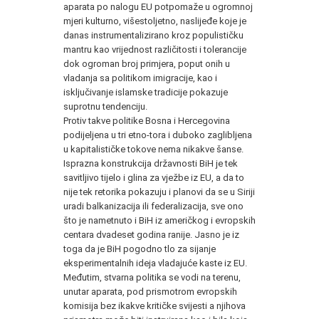
aparata po nalogu EU potpomaže u ogromnoj
mjeri kulturno, višestoljetno, naslijeđe koje je
danas instrumentalizirano kroz populističku
mantru kao vrijednost različitosti i tolerancije
dok ogroman broj primjera, poput onih u
vladanja sa politikom imigracije, kao i
isključivanje islamske tradicije pokazuje
suprotnu tendenciju.
Protiv takve politike Bosna i Hercegovina
podijeljena u tri etno-tora i duboko zaglibljena
u kapitalističke tokove nema nikakve šanse.
Isprazna konstrukcija državnosti BiH je tek
savitljivo tijelo i glina za vježbe iz EU, a da to
nije tek retorika pokazuju i planovi da se u Siriji
uradi balkanizacija ili federalizacija, sve ono
što je nametnuto i BiH iz američkog i evropskih
centara dvadeset godina ranije. Jasno je iz
toga da je BiH pogodno tlo za sijanje
eksperimentalnih ideja vladajuće kaste iz EU.
Međutim, stvarna politika se vodi na terenu,
unutar aparata, pod prismotrom evropskih
komisija bez ikakve kritičke svijesti a njihova