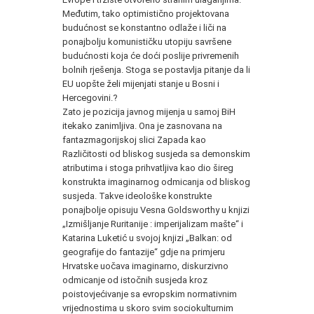
Međutim, tako optimistično projektovana
budućnost se konstantno odlaže i liči na
ponajbolju komunističku utopiju savršene
budućnosti koja će doći poslije privremenih
bolnih rješenja. Stoga se postavlja pitanje da li
EU uopšte želi mijenjati stanje u Bosni i
Hercegovini.?
Zato je pozicija javnog mijenja u samoj BiH
itekako zanimljiva. Ona je zasnovana na
fantazmagorijskoj slici Zapada kao
Različitosti od bliskog susjeda sa demonskim
atributima i stoga prihvatljiva kao dio šireg
konstrukta imaginarnog odmicanja od bliskog
susjeda. Takve ideološke konstrukte
ponajbolje opisuju Vesna Goldsworthy u knjizi
„Izmišljanje Ruritanije : imperijalizam mašte“ i
Katarina Luketić u svojoj knjizi „Balkan: od
geografije do fantazije“ gdje na primjeru
Hrvatske uočava imaginarno, diskurzivno
odmicanje od istočnih susjeda kroz
poistovjećivanje sa evropskim normativnim
vrijednostima u skoro svim sociokulturnim