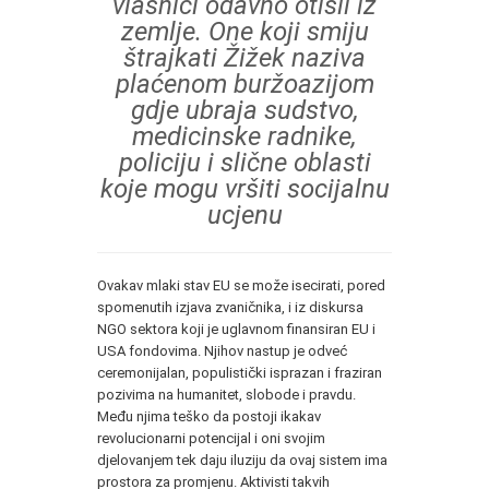
vlasnici odavno otišli iz
zemlje. One koji smiju
štrajkati Žižek naziva
plaćenom buržoazijom
gdje ubraja sudstvo,
medicinske radnike,
policiju i slične oblasti
koje mogu vršiti socijalnu
ucjenu
Ovakav mlaki stav EU se može isecirati, pored
spomenutih izjava zvaničnika, i iz diskursa
NGO sektora koji je uglavnom finansiran EU i
USA fondovima. Njihov nastup je odveć
ceremonijalan, populistički isprazan i fraziran
pozivima na humanitet, slobode i pravdu.
Među njima teško da postoji ikakav
revolucionarni potencijal i oni svojim
djelovanjem tek daju iluziju da ovaj sistem ima
prostora za promjenu. Aktivisti takvih