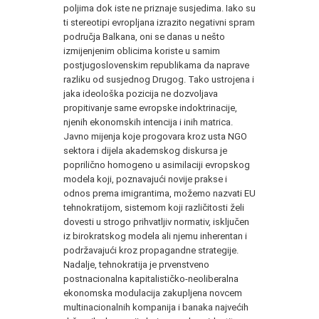
poljima dok iste ne priznaje susjedima. Iako su
ti stereotipi evropljana izrazito negativni spram
područja Balkana, oni se danas u nešto
izmijenjenim oblicima koriste u samim
postjugoslovenskim republikama da naprave
razliku od susjednog Drugog. Tako ustrojena i
jaka ideološka pozicija ne dozvoljava
propitivanje same evropske indoktrinacije,
njenih ekonomskih intencija i inih matrica.
Javno mijenja koje progovara kroz usta NGO
sektora i dijela akademskog diskursa je
poprilično homogeno u asimilaciji evropskog
modela koji, poznavajući novije prakse i
odnos prema imigrantima, možemo nazvati EU
tehnokratijom, sistemom koji različitosti želi
dovesti u strogo prihvatljiv normativ, isključen
iz birokratskog modela ali njemu inherentan i
podržavajući kroz propagandne strategije.
Nadalje, tehnokratija je prvenstveno
postnacionalna kapitalističko-neoliberalna
ekonomska modulacija zakupljena novcem
multinacionalnih kompanija i banaka najvećih