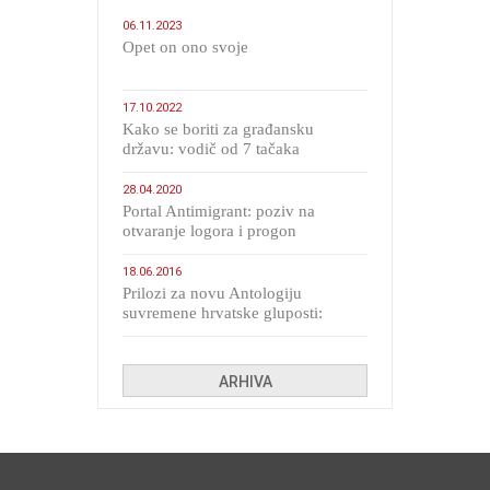
06.11.2023
​Opet on ono svoje
17.10.2022
Kako se boriti za građansku
državu: vodič od 7 tačaka
28.04.2020
Portal Antimigrant: poziv na
otvaranje logora i progon
migranata poput bijesnih kerova
18.06.2016
Prilozi za novu Antologiju
suvremene hrvatske gluposti:
Kolinda i ekipa o navijačkim
huliganima
ARHIVA