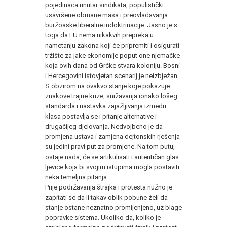
pojedinaca unutar sindikata, populistički
usavršene obmane masa i preovladavanja
buržoaske liberalne indoktrinacije. Jasno je s
toga da EU nema nikakvih prepreka u
nametanju zakona koji će pripremiti i osigurati
tržište za jake ekonomije poput one njemačke
koja ovih dana od Grčke stvara koloniju. Bosni
i Hercegovini istovjetan scenarij je neizbježan.
S obzirom na ovakvo stanje koje pokazuje
znakove trajne krize, snižavanja ionako lošeg
standarda i nastavka zajažljivanja između
klasa postavlja se i pitanje alternative i
drugačijeg djelovanja. Nedvojbeno je da
promjena ustava i zamjena dejtonskih rješenja
su jedini pravi put za promjene. Na tom putu,
ostaje nada, će se artikulisati i autentičan glas
ljevice koja bi svojim istupima mogla postaviti
neka temeljna pitanja.
Prije podržavanja štrajka i protesta nužno je
zapitati se da li takav oblik pobune želi da
stanje ostane neznatno promijenjeno, uz blage
popravke sistema. Ukoliko da, koliko je