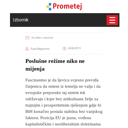
Izbornik
Društvo i znanost
24.08.2015
Suad Beganović
​Poslušne režime niko ne
mijenja
Fascinantno je da ljevica svjesno previđa
činjenicu da sistem iz temelja ne valja i da
evropske preporuke taj sistem tek
održavaju i krpe bez artikulisane želje za
trajnijim i prosperitetnim rješenjem gdje bi
BiH konačno postala stabilna bez vanjskog
faktora. Pozicija EU je jasna, vođena
kapitalističkim i neoliberalnim doktrinama