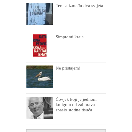
Terasa između dva svijeta
Simptomi kraja
Ne pristajem!
Čovjek koji je jednom
knjigom od zaborava
spasio stotine tisuća
drugih, prokletih i
uništenih