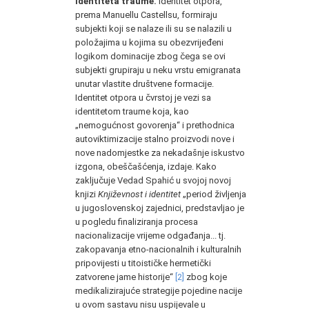
identiteta traume.
Identitet otpora,
prema Manuellu Castellsu, formiraju
subjekti koji se nalaze ili su se nalazili u
položajima u kojima su obezvrijeđeni
logikom dominacije zbog čega se ovi
subjekti grupiraju u neku vrstu emigranata
unutar vlastite društvene formacije.
Identitet otpora u čvrstoj je vezi sa
identitetom traume koja, kao
„nemogućnost govorenja“ i prethodnica
autoviktimizacije stalno proizvodi nove i
nove nadomjestke za nekadašnje iskustvo
izgona, obeščašćenja, izdaje. Kako
zaključuje Vedad Spahić u svojoj novoj
knjizi
Književnost i identitet
„period življenja
u jugoslovenskoj zajednici, predstavljao je
u pogledu finaliziranja procesa
nacionalizacije vrijeme odgađanja... tj.
zakopavanja etno-nacionalnih i kulturalnih
pripovijesti u titoističke hermetički
zatvorene jame historije“
[2]
zbog koje
medikalizirajuće strategije pojedine nacije
u ovom sastavu nisu uspijevale u