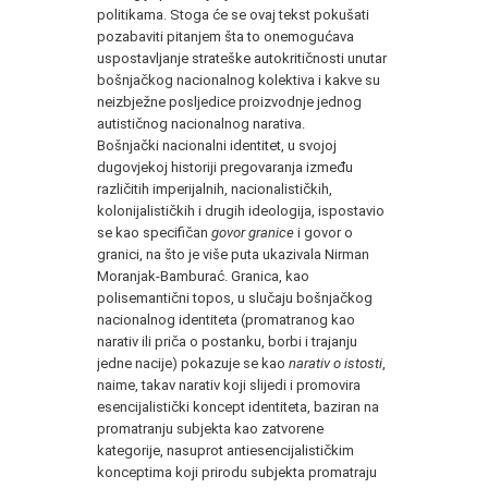
politikama. Stoga će se ovaj tekst pokušati
pozabaviti pitanjem šta to onemogućava
uspostavljanje strateške autokritičnosti unutar
bošnjačkog nacionalnog kolektiva i kakve su
neizbježne posljedice proizvodnje jednog
autističnog nacionalnog narativa.
Bošnjački nacionalni identitet, u svojoj
dugovjekoj historiji pregovaranja između
različitih imperijalnih, nacionalističkih,
kolonijalističkih i drugih ideologija, ispostavio
se kao specifičan
govor granice
i govor o
granici, na što je više puta ukazivala Nirman
Moranjak-Bamburać. Granica, kao
polisemantični topos, u slučaju bošnjačkog
nacionalnog identiteta (promatranog kao
narativ ili priča o postanku, borbi i trajanju
jedne nacije) pokazuje se kao
narativ o istosti
,
naime, takav narativ koji slijedi i promovira
esencijalistički koncept identiteta, baziran na
promatranju subjekta kao zatvorene
kategorije, nasuprot antiesencijalističkim
konceptima koji prirodu subjekta promatraju