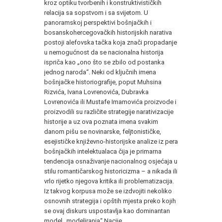
kroz optiku tvorbenih i konstruktivističkih
relacija sa sopstvom i sa svijetom. U
panoramskoj perspektivi bošnjačkih i
bosanskohercegovačkih historijskih narativa
postoji alefovska tačka koja znači propadanje
u nemogućnost da se nacionalna historija
ispriča kao „ono što se zbilo od postanka
jednog naroda“. Neki od ključnih imena
bošnjačke historiografije, poput Muhsina
Rizvića, Ivana Lovrenovića, Dubravka
Lovrenovića ili Mustafe Imamovića proizvode i
proizvodili su različite strategije narativizacije
historije a uz ova poznata imena svakim
danom pišu se novinarske, feljtonističke,
esejističke književno-historijske analize iz pera
bošnjačkih intelektualaca čija je primarna
tendencija osnaživanje nacionalnog osjećaja u
stilu romantičarskog historicizma – a nikada ili
vrlo rijetko njegova kritika ili problematizacija.
Iz takvog korpusa može se izdvojiti nekoliko
osnovnih strategija i opštih mjesta preko kojih
se ovaj diskurs uspostavlja kao dominantan
model „modeliranja“ Nacije.