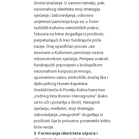
života/značenja. U samom temelju, pak,
nacionalnog identiteta stoji strategija
sjećanja i zaboravljanja, odnosno
umjetnost pamćenja
koja se, u formi
različitih kulturno-semiotičkih praksi,
fokusira na bitne događaje iz prošlosti,
perpetuirajući ih kao fundirajuće priče
nacije. Ovaj specifičan proces Jan
Assmann u
Kulturnom pamćenju
naziva
mitomotorikom sjećanja. Primjera ovakvih
fundirajućih pripovijesti u bošnjačkom
nacionalnom korpusu je mnogo,
spomenimo samo simbolički značaj lika i
djela jednog Husein-kapetana
Gradaščevića ili Povelju Kulina bana kao
„rodnog lista Bosne i Hercegovine“ (kako
se to uči i ponavlja u školi)
.
Nasuprot
sjećanju, međutim, stoji strategija
zaboravljanja „neugodnih“ događaja iz
prošlosti čije bi prisustvo poremetilo krhko
biće nacije.
3.
Formiranje identiteta otpora i