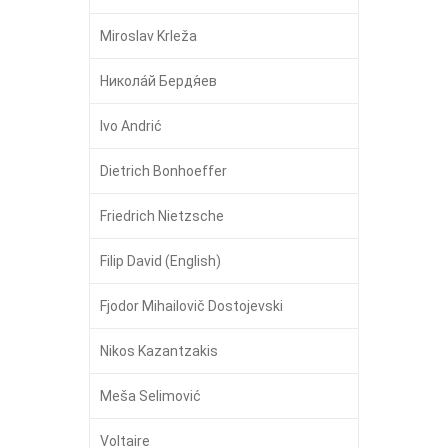
Miroslav Krleža
Никола́й Бердя́ев
Ivo Andrić
Dietrich Bonhoeffer
Friedrich Nietzsche
Filip David (English)
Fjodor Mihailovič Dostojevski
Nikos Kazantzakis
Meša Selimović
Voltaire