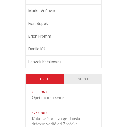
Marko Vešović
Ivan Supek
Erich Fromm
Danilo Kiš
Leszek Kołakowski
BEZDAN
VIJESTI
06.11.2023
​Opet on ono svoje
17.10.2022
Kako se boriti za građansku
državu: vodič od 7 tačaka