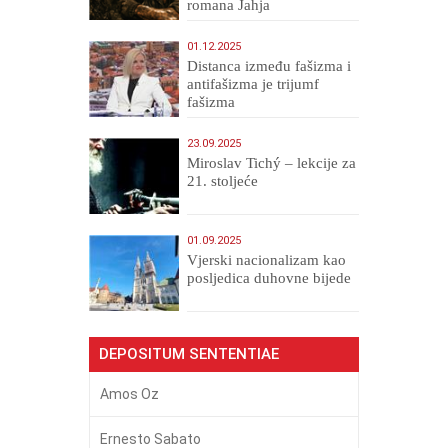
romana Jahja
Veličanstveni)
01.12.2025
Distanca između fašizma i
antifašizma je trijumf
fašizma
23.09.2025
Miroslav Tichý – lekcije za
21. stoljeće
01.09.2025
​Vjerski nacionalizam kao
posljedica duhovne bijede
DEPOSITUM SENTENTIAE
Amos Oz
Ernesto Sabato