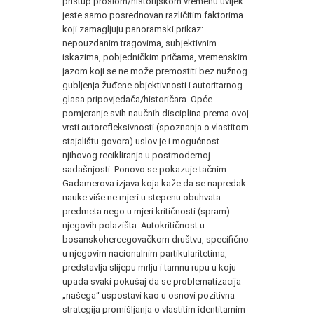
pristup prošlom/historijskom vremenu uvijek
jeste samo posrednovan različitim faktorima
koji zamagljuju panoramski prikaz:
nepouzdanim tragovima, subjektivnim
iskazima, pobjedničkim pričama, vremenskim
jazom koji se ne može premostiti bez nužnog
gubljenja žuđene objektivnosti i autoritarnog
glasa pripovjedača/historičara. Opće
pomjeranje svih naučnih disciplina prema ovoj
vrsti autorefleksivnosti (spoznanja o vlastitom
stajalištu govora) uslov je i mogućnost
njihovog recikliranja u postmodernoj
sadašnjosti. Ponovo se pokazuje tačnim
Gadamerova izjava koja kaže da se napredak
nauke više ne mjeri u stepenu obuhvata
predmeta nego u mjeri kritičnosti (spram)
njegovih polazišta. Autokritičnost u
bosanskohercegovačkom društvu, specifično
u njegovim nacionalnim partikularitetima,
predstavlja slijepu mrlju i tamnu rupu u koju
upada svaki pokušaj da se problematizacija
„našega“ uspostavi kao u osnovi pozitivna
strategija promišljanja o vlastitim identitarnim