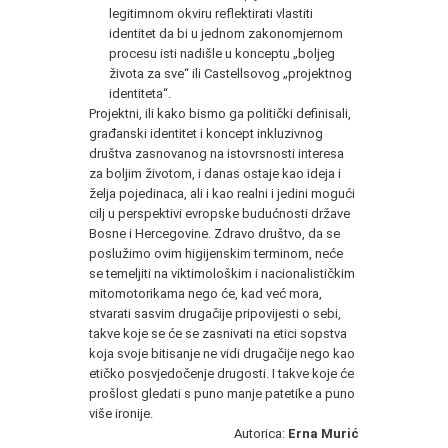
legitimnom okviru reflektirati vlastiti
identitet da bi u jednom zakonomjernom
procesu isti nadišle u konceptu „boljeg
života za sve“ ili Castellsovog „projektnog
identiteta“.
Projektni, ili kako bismo ga politički definisali,
građanski identitet i koncept inkluzivnog
društva zasnovanog na istovrsnosti interesa
za boljim životom, i danas ostaje kao ideja i
želja pojedinaca, ali i kao realni i jedini mogući
cilj u perspektivi evropske budućnosti države
Bosne i Hercegovine. Zdravo društvo, da se
poslužimo ovim higijenskim terminom, neće
se temeljiti na viktimološkim i nacionalističkim
mitomotorikama nego će, kad već mora,
stvarati sasvim drugačije pripovijesti o sebi,
takve koje se će se zasnivati na etici sopstva
koja svoje bitisanje ne vidi drugačije nego kao
etičko posvjedočenje drugosti. I takve koje će
prošlost gledati s puno manje patetike a puno
više ironije.
Autorica:
Erna Murić