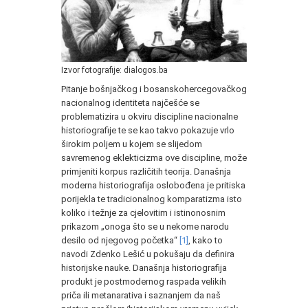
Izvor fotografije: dialogos.ba
Pitanje bošnjačkog i bosanskohercegovačkog
nacionalnog identiteta najčešće se
problematizira u okviru discipline nacionalne
historiografije te se kao takvo pokazuje vrlo
širokim poljem u kojem se slijedom
savremenog eklekticizma ove discipline, može
primjeniti korpus različitih teorija. Današnja
moderna historiografija oslobođena je pritiska
porijekla te tradicionalnog komparatizma isto
koliko i težnje za cjelovitim i istinonosnim
prikazom „onoga što se u nekome narodu
desilo od njegovog početka“
[1]
, kako to
navodi Zdenko Lešić u pokušaju da definira
historijske nauke. Današnja historiografija
produkt je postmodernog raspada velikih
priča ili metanarativa i saznanjem da naš