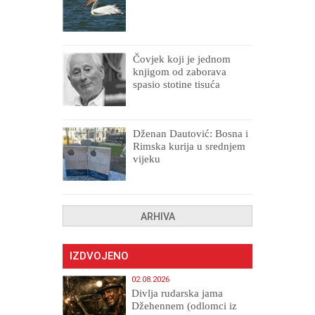
Čovjek koji je jednom
knjigom od zaborava
spasio stotine tisuća
drugih, prokletih i
uništenih
Dženan Dautović: Bosna i
Rimska kurija u srednjem
vijeku
ARHIVA
IZDVOJENO
02.08.2026
Divlja rudarska jama
Džehennem (odlomci iz