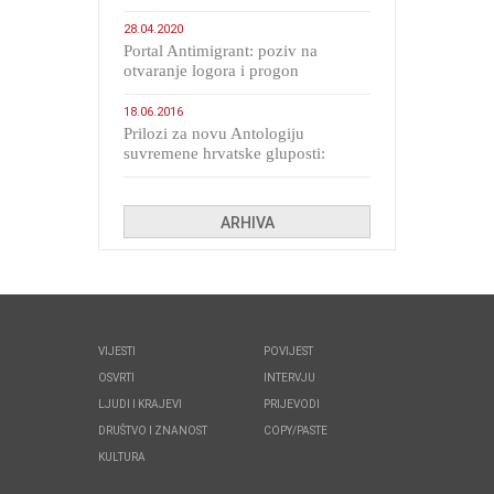
28.04.2020
Portal Antimigrant: poziv na
otvaranje logora i progon
migranata poput bijesnih kerova
18.06.2016
Prilozi za novu Antologiju
suvremene hrvatske gluposti:
Kolinda i ekipa o navijačkim
huliganima
ARHIVA
VIJESTI
POVIJEST
OSVRTI
INTERVJU
LJUDI I KRAJEVI
PRIJEVODI
DRUŠTVO I ZNANOST
COPY/PASTE
KULTURA