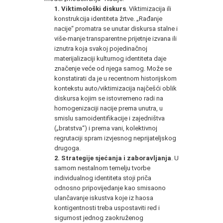
1.
Viktimološki diskurs
. Viktimizacija ili
konstrukcija identiteta žrtve. „Rađanje
nacije“ promatra se unutar diskursa stalne i
više-manje transparentne prijetnje izvana ili
iznutra koja svakoj pojedinačnoj
materijalizaciji kulturnog identiteta daje
značenje veće od njega samog. Može se
konstatirati da je u recentnom historijskom
kontekstu auto/viktimizacija najčešći oblik
diskursa kojim se istovremeno radi na
homogenizaciji nacije prema unutra, u
smislu samoidentifikacije i zajedništva
(„bratstva“) i prema vani, kolektivnoj
regrutaciji spram izvjesnog neprijateljskog
drugoga.
2.
Strategije sjećanja i zaboravljanja
. U
samom nestalnom temelju tvorbe
individualnog identiteta stoji priča
odnosno pripovijedanje kao smisaono
ulančavanje iskustva koje iz haosa
kontigentnosti treba uspostaviti red i
sigurnost jednog zaokruženog