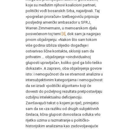
koje su međutim njihovi koalicioni partneri,
politički vođi bosanskih Srba, najavljivali. Taj
»pogrešan proračun« Izetbegoviću pripisuje
posljednji američki ambasador u SFRJ,
Warren Zimmermann, u memoarskom djelu
posvećenom toj temi
[3]
, dok sam ja naginjao
prvom objašnjenju: »Nakon što sam tokom
više godina izbliza slijedio događaje i
ostvarivao lične kontakte, skloniji sam da
prihvatim … objašnjenje <oindividualnoj
gluposti upravljača>, koliko god ga bilo teško
dokazati«. A zapravo, oba objašnjenja govore
isto: i nemogućnost da se stvarnost analizira u
intersubjektivnim kategorijama i nemogućnost
da se izradi »politički algoritam« koji će
dovesti do poželjnog rezultata pretpostavljaju
ozbiljnu intelektualnu deficijenciju.
Završavajući tekst o kojem je riječ, primijetio
sam da se »za razliku od drugih subjektivnih
činilaca, lična glupost donosilaca odluka vrlo
rijetko uzima u razmatranje u političko-
historijskim analizama kao zadovoljavajuće