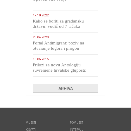
17.10.2022
Kako se boriti za građansku
državu: vodič od 7 tačaka
28.04.2020
Portal Antimigrant: poziv na
otvaranje logora i progon
migranata poput bijesnih kerova
18.06.2016
Prilozi za novu Antologiju
suvremene hrvatske gluposti:
Kolinda i ekipa o navijačkim
huliganima
ARHIVA
VIJESTI
POVIJEST
OSVRTI
INTERVJU