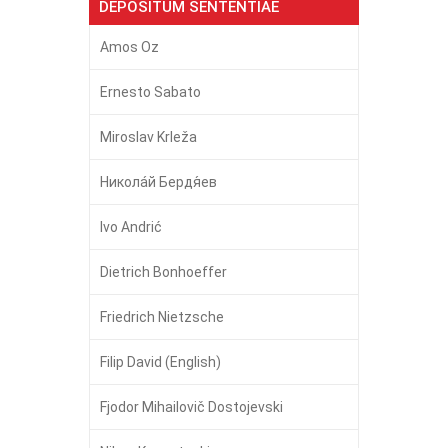
DEPOSITUM SENTENTIAE
Amos Oz
Ernesto Sabato
Miroslav Krleža
Никола́й Бердя́ев
Ivo Andrić
Dietrich Bonhoeffer
Friedrich Nietzsche
Filip David (English)
Fjodor Mihailovič Dostojevski