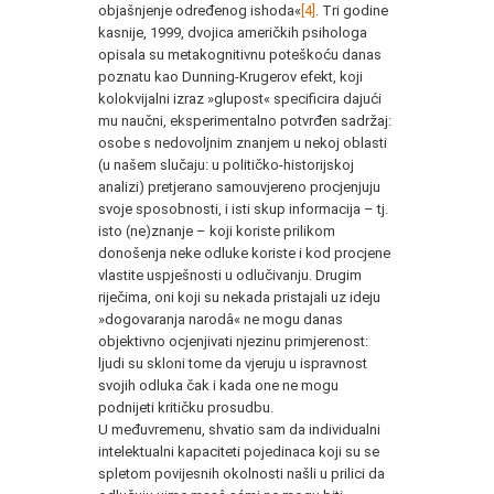
objašnjenje određenog ishoda«
[4]
. Tri godine
kasnije, 1999, dvojica američkih psihologa
opisala su metakognitivnu poteškoću danas
poznatu kao Dunning-Krugerov efekt, koji
kolokvijalni izraz »glupost« specificira dajući
mu naučni, eksperimentalno potvrđen sadržaj:
osobe s nedovoljnim znanjem u nekoj oblasti
(u našem slučaju: u političko-historijskoj
analizi) pretjerano samouvjereno procjenjuju
svoje sposobnosti, i isti skup informacija – tj.
isto (ne)znanje – koji koriste prilikom
donošenja neke odluke koriste i kod procjene
vlastite uspješnosti u odlučivanju. Drugim
riječima, oni koji su nekada pristajali uz ideju
»dogovaranja narodâ« ne mogu danas
objektivno ocjenjivati njezinu primjerenost:
ljudi su skloni tome da vjeruju u ispravnost
svojih odluka čak i kada one ne mogu
podnijeti kritičku prosudbu.
U međuvremenu, shvatio sam da individualni
intelektualni kapaciteti pojedinaca koji su se
spletom povijesnih okolnosti našli u prilici da