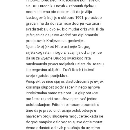
Filipović, predsjednik Ideološke komisije CK
SK BiH i urednik Titovih »Izabranih djela«, u
onom sistemu bio disident. Ili da je Alija
Izetbegović, koji je u oktobru 1991. poručivao
građanima da do rata neće doći jer »za tuču i
svađu trebaju dvoje«, bio mudar državnik. Ili da
je činjenica da je Ivo Andrić bio diplomatski
predstavnik Kraljevine Jugoslavije u
Njemačkoj (»kod Hitlera«)
prije
Drugog
svjetskog rata mnogo značajnija od činjenice
da su
za vrijeme
Drugog svjetskog rata
muslimanski prvaci moljakali Hitlera da Bosnu i
Hercegovinu uključi u Treći Reich i isticali
svoje »gotsko porijeklo«…
Perspektive nisu sjajne: vlastodršcima je uvijek
korisnija glupost podvlašćenih nego njihova
intelektualna samostalnost. Ta glupost »ne
može se razoriti podučavanjem, već jedino
oslobađanjem. Pritom se moramo pomiriti s
time da je pravo unutrašnje oslobođenje u
najvećem broju slučajeva moguće tek kada se
dogodi vanjsko oslobođenje; sve dotle morat
ćemo odustati od svih pokušaja da uvjerimo