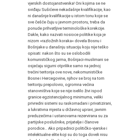
vjerskih dostojanstvenika! Oni kojima se ne
sviđaju Sušićeve nekadašnje kvalifikacije, kao
ni današnje kvalifikacije u istom tonu koje se
sve češće čuju u javnom prostoru, treba da
ponude prihvatljive terminološke korekcije.
Dakle, kako nazvati nosioce politike koja je
nizom »razložnih koraka« dovela Bosnu i
Bošnjake u današnju situaciju koju nije teško
opisati: nakon što su se oslobodili
komunističkog jarma, Bošnjaci-muslimani se
osjećaju sigurni otprilike samo na jednoj
trećini teritorija ove nove, nekomunističke
Bosne i Hercegovine, njihov se broj na tom
teritoriju prepolovio, ogromna većina
stanovništva koje se nije iselilo živi ispod
granice egzistencijalnog minimuma, veliki
privredni sistemi su raskomadani i privatizirani,
a lukrativna mjesta u državnoj upravi, javnim
preduzećima i ustanovama rezervirana su za
partijske poslušnike, prijatelje i članove
porodice… Ako pripadnici političko-vjerske i
intelektualne elite koji su do toga doveli nisu