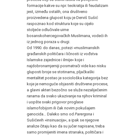
formacije kakve su npr. teokratija ili feudalizam
jest, između ostalih, ona društveno
proizvedena glupost koju je Derviš Sušić
raspoznao kod struktura koje su cijelo
stoljeće odlučivale uime
bosanskohercegovačkih Muslimana, vodeći ih
iz jednog poraza u drugi.
Od 1990. do danas, potezi »muslimanskih
građanskih političara i ličnosti iz vođstva
Islamske zajednice i ilmije« koje i
najdobronamjerniji posmatrači vide kao nisku
gluposti broje se stotinama, pljačkaški
mentalitet postao je sociološka kategorija bez
koje je nemoguće objasniti društvene procese,
a glavni akteri bezočno se služe nezaliječenim
ranama da svako ukazivanje na njihov kriminal
i uopšte svaki prigovor proglase
islamofobijom ili čak novim pokušajem
genocida… Daleko smo od
Parergona
i
Sušićevih »insinuacija«, a ipak se njegove
analize čitaju kao da su jučer napisane, treba
samo promijeniti imena stranaka, političara i