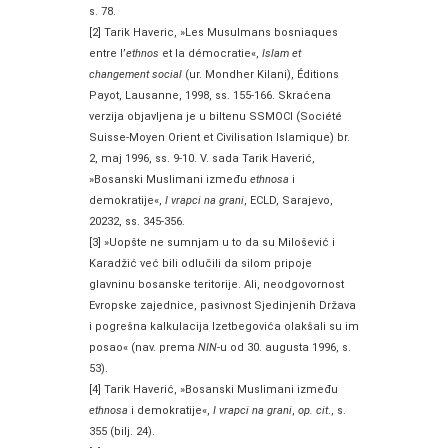
s. 78.
[2] Tarik Haveric, »Les Musulmans bosniaques
entre l’
ethnos
et la démocratie«,
Islam et
changement social
(ur. Mondher Kilani), Éditions
Payot, Lausanne, 1998, ss. 155-166. Skraćena
verzija objavljena je u biltenu SSMOCI (Société
Suisse-Moyen Orient et Civilisation Islamique) br.
2, maj 1996, ss. 9-10. V. sada Tarik Haverić,
»Bosanski Muslimani između
ethnosa
i
demokratije«,
I vrapci na grani
, ECLD, Sarajevo,
20232, ss. 345-356.
[3] »Uopšte ne sumnjam u to da su Milošević i
Karadžić već bili odlučili da silom pripoje
glavninu bosanske teritorije. Ali, neodgovornost
Evropske zajednice, pasivnost Sjedinjenih Država
i pogrešna kalkulacija Izetbegovića olakšali su im
posao« (nav. prema
NIN
-u od 30. augusta 1996, s.
53).
[4] Tarik Haverić, »Bosanski Muslimani između
ethnosa
i demokratije«,
I vrapci na grani
,
op. cit
., s.
355 (bilj. 24).