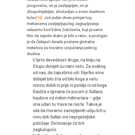
progonstvu, on je zaslijepljen, on je
zloupotrijebljen, zlostavljan u svom vlastitom
biću«
[16]
. Još jedan divan primjer tog
mehanizma zasljepljujućeg zaglupljivanja
nalazimo kod Edina Zubčevića, koji je samo
htio da zapiše »kako je bilo u ratu«, a postigao
je da
Čekajući Azraila
postane globalna
metafora za moralno izopačenje jednog
društva:
U ljeto devedeset druge, na liniju na
Stupu donijeli su nam vatu. Za svakog
od nas, da zapušimo uši. Rijetko smo
dobijali bilo šta od bilo koga a vatu
nismo dobili ni prije ni poslije ni od koga.
Daidža s Igmana će pucati iz
Sultana
,
haubice od milion milimetara – gdje
ona udari tu trava ne raste. Takva je
sila da moramo začepljenih ušiju biti u
rovu dok
Sultan
ore neprijateljske
položaje. Detonacije će biti
zaglušujuće.