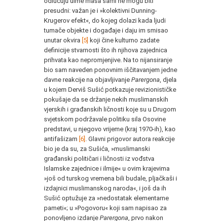
odlučuju uime masâ sámi ne mogu biti
presudni: važan je i »kolektivni Dunning-
Krugerov efekt«, do kojeg dolazi kada ljudi
tumače objekte i događaje i daju im smisao
unutar okvira
[5]
koji čine kulturno zadate
definicije stvarnosti što ih njihova zajednica
prihvata kao nepromjenjive. Na to nijansiranje
bio sam naveden ponovnim iščitavanjem jedne
davne reakcije na objavljivanje
Parergona
, djela
u kojem Derviš Sušić potkazuje revizionističke
pokušaje da se držanje nekih muslimanskih
vjerskih i građanskih ličnosti koje su u Drugom
svjetskom podržavale politiku sila Osovine
predstavi, u njegovo vrijeme (kraj 1970-ih), kao
antifašizam
[6]
. Glavni prigovor autora reakcije
bio je da su, za Sušića, »muslimanski
građanski političari i ličnosti iz vođstva
Islamske zajednice i ilmije« u ovim krajevima
»još od turskog vremena bili budale, pljačkaši i
izdajnici muslimanskog naroda«, i još da ih
Sušić optužuje za »nedostatak elementarne
pameti«; u »Pogovoru« koji sam napisao za
ponovljeno izdanje
Parergona
, prvo nakon