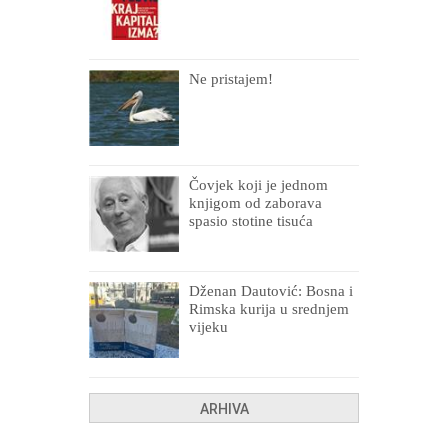
Ne pristajem!
Čovjek koji je jednom
knjigom od zaborava
spasio stotine tisuća
drugih, prokletih i
uništenih
Dženan Dautović: Bosna i
Rimska kurija u srednjem
vijeku
ARHIVA