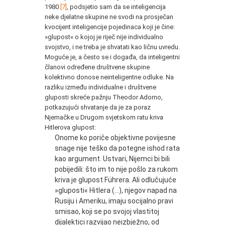
1980
[7]
, podsjetio sam da se inteligencija
neke djelatne skupine ne svodi na prosječan
kvocijent inteligencije pojedinaca koji je čine:
»glupost« o kojoj je riječ nije individualno
svojstvo, i ne treba je shvatati kao ličnu uvredu.
Moguće je, a često se i događa, da inteligentni
članovi određene društvene skupine
kolektivno donose neinteligentne odluke. Na
razliku između individualne i društvene
gluposti skreće pažnju Theodor Adorno,
potkazujući shvatanje da je za poraz
Njemačke u Drugom svjetskom ratu kriva
Hitlerova glupost:
Onome ko poriče objektivne povijesne
snage nije teško da potegne ishod rata
kao argument. Ustvari, Nijemci bi bili
pobijedili: što im to nije pošlo za rukom
kriva je glupost Führera. Ali odlučujuće
»gluposti« Hitlera (…), njegov napad na
Rusiju i Ameriku, imaju socijalno pravi
smisao, koji se po svojoj vlastitoj
dijalektici razvijao neizbježno, od