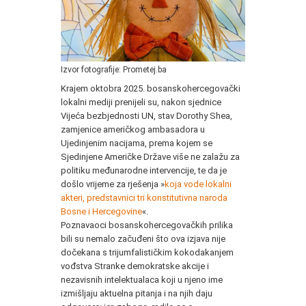
Izvor fotografije: Prometej.ba
Krajem oktobra 2025. bosanskohercegovački
lokalni mediji prenijeli su, nakon sjednice
Vijeća bezbjednosti UN, stav Dorothy Shea,
zamjenice američkog ambasadora u
Ujedinjenim nacijama, prema kojem se
Sjedinjene Američke Države više ne zalažu za
politiku međunarodne intervencije, te da je
došlo vrijeme za rješenja »
koja vode lokalni
akteri, predstavnici tri konstitutivna naroda
Bosne i Hercegovine
«.
Poznavaoci bosanskohercegovačkih prilika
bili su nemalo začuđeni što ova izjava nije
dočekana s trijumfalističkim kokodakanjem
vođstva Stranke demokratske akcije i
nezavisnih intelektualaca koji u njeno ime
izmišljaju aktuelna pitanja i na njih daju