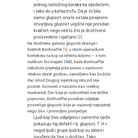
jednog razložnog koraka ka sljedećem,
i tako do u katastrofu. Da je to bila
samo glupost, ona bi ostala povijesno
shvatljiva; glupost uopšte nije prirodan
kvalitet, nego nešto što je društveno
proizvedeno i ojačano
[8]
.
Na društvenu genezu gluposti ukazuje i
Dietrich Bonhoeffer
[9]
, u istom njemačkom
kontekstu na koji se referira Adorno – s tom
razlikom što krajem 1942, kada Bonhoeffer
nekolicini prijatelja piše pismo s naslovom
»Nakon deset godina«, zamišljeno kao božićni
dar, ishod Drugog svjetskog rata još nije
poznat. Govoreći o nacizmu kao »velikoj
maskaradi Zla« koja je »uskovitlala sve etičke
pojmove«, Bonhoeffer poseban odjeljak
posvećuje gluposti, koja je »opasniji neprijatelj
nego zlo«. I pronicljivo primjećuje:
Ljudi koji žive odijeljeno i samotno rjeđe
pokazuju taj defekt <tj. glupost, T. H.>
negoli ljudi i grupe ljudi koji su skloni i
osuđeni da žive u društvu. Tako