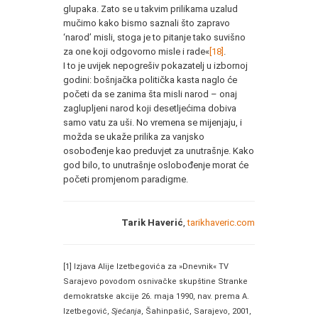
glupaka. Zato se u takvim prilikama uzalud
mučimo kako bismo saznali što zapravo
‘narod’ misli, stoga je to pitanje tako suvišno
za one koji odgovorno misle i rade«
[18]
.
I to je uvijek nepogrešiv pokazatelj u izbornoj
godini: bošnjačka politička kasta naglo će
početi da se zanima šta misli narod – onaj
zaglupljeni narod koji desetljećima dobiva
samo vatu za uši. No vremena se mijenjaju, i
možda se ukaže prilika za vanjsko
osobođenje kao preduvjet za unutrašnje. Kako
god bilo, to unutrašnje oslobođenje morat će
početi promjenom paradigme.
Tarik Haverić
,
tarikhaveric.com
[1] Izjava Alije Izetbegovića za »Dnevnik« TV
Sarajevo povodom osnivačke skupštine Stranke
demokratske akcije 26. maja 1990, nav. prema A.
Izetbegović,
Sjećanja
, Šahinpašić, Sarajevo, 2001,