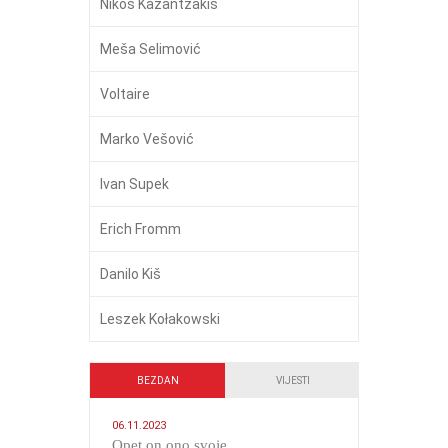
Nikos Kazantzakis
Meša Selimović
Voltaire
Marko Vešović
Ivan Supek
Erich Fromm
Danilo Kiš
Leszek Kołakowski
BEZDAN
VIJESTI
06.11.2023
​Opet on ono svoje