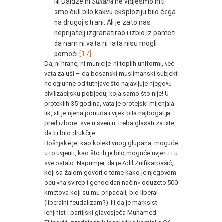
Ni Daidže ni
Sultana
ne vidjesmo niti
smo čuli bilo kakvu eksploziju bilo čega
na drugoj strani. Ali je zato nas
neprijatelj izgranatirao i izbio iz pameti
da nam ni vata ni tata nisu mogli
pomoći
[17]
.
Da, ni hrane, ni municije, ni toplih uniformi, već
vata za uši – da bosanski muslimanski subjekt
ne ogluhne od tutnjave što najavljuje njegovu
civilizacijsku pobjedu, koja samo što nije! U
proteklih 35 godina, vata je protejski mijenjala
lik, ali je njena ponuda uvijek bila najbogatija
pred izbore: sve u svemu, treba glasati za iste,
da bi bilo drukčije.
Bošnjake je, kao kolektivnog glupana, moguće
u to uvjeriti, kao što ih je bilo moguće uvjeriti i u
sve ostalo. Naprimjer, da je Adil Zulfikarpašić,
koji sa žalom govori o tome kako je njegovom
ocu »na svirep i genocidan način« oduzeto 500
kmetova koji su mu pripadali, bio liberal
(liberalni feudalizam?). Ili da je marksist-
lenjinist i partijski glavosječa Muhamed