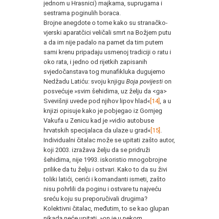
jednom u Hrasnici) majkama, suprugama i
sestrama poginulih boraca.
Brojne anegdote o tome kako su stranačko-
vjerski aparatčici veličali smrt na Božjem putu
a da im nije padalo na pamet da tim putem
sami krenu pripadaju usmenoj tradiciji o ratu i
oko rata, i jedno od rijetkih zapisanih
svjedočanstava tog munafikluka dugujemo
Nedžadu Latiću: svoju knjigu
Boja povijesti
on
posvećuje »svim šehidima, uz želju da <ga>
Svevišnji uvede pod njihov lipov hlad«
[14]
, a u
knjizi opisuje kako je pobjegao iz Gornjeg
Vakufa u Zenicu kad je »vidio autobuse
hrvatskih specijalaca da ulaze u grad«
[15]
.
Individualni čitalac može se upitati zašto autor,
koji 2003. izražava želju da se pridruži
šehidima, nije 1993. iskoristio mnogobrojne
prilike da tu želju i ostvari. Kako to da su živi
toliki latići, cerići i komandanti ismeti, zašto
nisu pohrlili da poginu i ostvare tu najveću
sreću koju su preporučivali drugima?
Kolektivni čitalac, međutim, to se kao glupan
nikada neće upitati, »on je u nekom