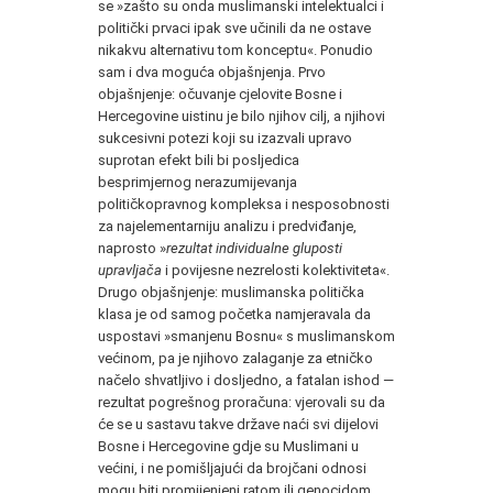
se »zašto su onda muslimanski intelektualci i
politički prvaci ipak sve učinili da ne ostave
nikakvu alternativu tom konceptu«. Ponudio
sam i dva moguća objašnjenja. Prvo
objašnjenje: očuvanje cjelovite Bosne i
Hercegovine uistinu je bilo njihov cilj, a njihovi
sukcesivni potezi koji su izazvali upravo
suprotan efekt bili bi posljedica
besprimjernog nerazumijevanja
političkopravnog kompleksa i nesposobnosti
za najelementarniju analizu i predviđanje,
naprosto »
rezultat individualne gluposti
upravljača
i povijesne nezrelosti kolektiviteta«.
Drugo objašnjenje: muslimanska politička
klasa je od samog početka namjeravala da
uspostavi »smanjenu Bosnu« s muslimanskom
većinom, pa je njihovo zalaganje za etničko
načelo shvatljivo i dosljedno, a fatalan ishod —
rezultat pogrešnog proračuna: vjerovali su da
će se u sastavu takve države naći svi dijelovi
Bosne i Hercegovine gdje su Muslimani u
većini, i ne pomišljajući da brojčani odnosi
mogu biti promijenjeni ratom ili genocidom,