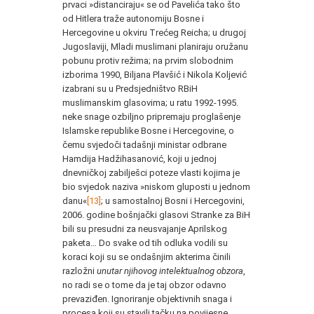
prvaci »distanciraju« se od Pavelića tako što
od Hitlera traže autonomiju Bosne i
Hercegovine u okviru Trećeg Reicha; u drugoj
Jugoslaviji, Mladi muslimani planiraju oružanu
pobunu protiv režima; na prvim slobodnim
izborima 1990, Biljana Plavšić i Nikola Koljević
izabrani su u Predsjedništvo RBiH
muslimanskim glasovima; u ratu 1992-1995.
neke snage ozbiljno pripremaju proglašenje
Islamske republike Bosne i Hercegovine, o
čemu svjedoči tadašnji ministar odbrane
Hamdija Hadžihasanović, koji u jednoj
dnevničkoj zabilješci poteze vlasti kojima je
bio svjedok naziva »niskom gluposti u jednom
danu«
[13]
; u samostalnoj Bosni i Hercegovini,
2006. godine bošnjački glasovi Stranke za BiH
bili su presudni za neusvajanje Aprilskog
paketa… Do svake od tih odluka vodili su
koraci koji su se ondašnjim akterima činili
razložni
unutar njihovog intelektualnog obzora
,
no radi se o tome da je taj obzor odavno
prevaziđen. Ignoriranje objektivnih snaga i
procesa koji su stavili tačku na povijesne