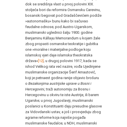
dok se središnja vlast u prvoj polovini XIX.
stoljeća bori da reformira Osmansku Carevinu,
bosanski begovat pod Gradaščevićem podiže
»autonomašku« bunu kako bi sačuvao
feudalne odnose; pod Austro-Ugarskom,
muslimanski uglednici šalju 1900. godine
Benjaminu Kállayu Memorandum u kojem žale
zbog propasti osmanske teokratije i gubitka
one »moralne i materijalne podloge koju
islamskoj vjeri daje islamska theokratska
država«
[12]
; u drugoj polovini 1917, kada se
ishod Velikog rata već nazire, vođa Ujedinjene
muslimanske organizacije Šerif Arnautović,
koji je petnaest godina ranije objavio brošuru
o
Bezakonjima austrijske uprave u Bosni i
Hercegovini
, traži autonomiju za Bosnu i
Hercegovinu u okviru te iste Austrije, ili barem
Ugarske; u prvoj Jugoslaviji, muslimanski
poslanici u Konstituanti daju presudne glasove
za Vidovdanski ustav, a još i prosvjeduju zbog
agrarne reforme koja najviše pogađa
muslimanske feudalce; u NDH, muslimanski