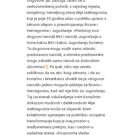
odgovore: jer, zaboga, radilo se o
nedvosmislenoj potvrdi, s najvišeg mjesta,
inicijalnog i temeljnog stava Alije Izetbegovića,
koji je prije 35 godina ušao u politiku upravo s
takvom idejom o preustrojavanju Bosne i
Hercegovine i Jugoslavije: »Predstoji novi
dogovor narodâ BiH i narodâ Jugoslavije o
tome kakvu BiH i kakvu Jugoslaviju hoćemo.
Te dogovore mogu voditi samo istinski
predstavnici narodâ, a istinske predstavnike
mogu odrediti samo narodi na slobodnim
izborima«
[1]
. Pa ipak, niko nije veselo
uskliknuo da se, eto, krug zatvorio, i da su
konačno i Amerikanci shvatili da je »dogovor
narodâ« jedino moguće rješenje za Bosnu i
Hercegovinu, kad već nije bilo za Jugoslaviju…
Taj izostanak oduševljenja ovim konačnim
dokazom mudrosti i dalekovidosti Alije
Izetbegovića može se objasniti živim
kolektivnim sjećanjem na političke i socijalne
transformacije koje je ovaj prostor u
međuvremenu pretrpio, kao i uvidom u
sadašnje stanje. »Dogovorna vlada«