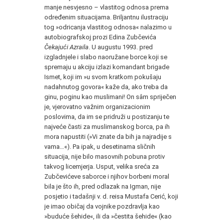
manje nesvjesno – vlastitog odnosa prema
određenim situacijama. Briljantnu ilustraciju
tog »odricanja vlastitog odnosa« nalazimo u
autobiografskoj prozi Edina Zubčevića
Čekajući Azraila
. U augustu 1993. pred
izgladnjele i slabo naoružane borce koji se
spremaju u akciju izlazi komandant brigade
Ismet, koji im »u svom kratkom pokušaju
nadahnutog govora« kaže da, ako treba da
ginu, poginu kao muslimani! On sâm spriječen
je, vjerovatno važnim organizacionim
poslovima, da im se pridruži u postizanju te
najveće časti za muslimanskog borca, pa ih
mora napustiti (»Vi znate da bih ja najradije s
vama…«). Pa ipak, u desetinama sličnih
situacija, nije bilo masovnih pobuna protiv
takvog licemjerja. Usput, velika sreća za
Zubčevićeve saborce i njihov borbeni moral
bila je što ih, pred odlazak na Igman, nije
posjetio i tadašnji v. d. reisa Mustafa Cerić, koji
je imao običaj da vojnike pozdravlja kao
»buduće šehide«, ili da »čestita šehide« (kao