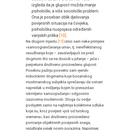
izgleda da je glupost možda manje
psihološki, a više sociološki problem.
Ona je poseban oblik djelovanja
povijesnih situacija na čovjeka,
psihološka nuspojava određenih
vanjskih prilika
[10]
.
Na drugom mjestu
[11]
iznio sam neke primjere
»samoograničavanja uma«, tj. nereflektiranog
rasuđivanja koje – zaustavljajući se pred
dogmom što se ne dovodi u pitanje – jača i
perpetuira društveno proizvedenu glupost.
Posebnu pažnju posvetio sam vjerski
induciranim dogmama koje bosanskog
muslimanskog subjekta sprečavaju da ostvari
napredak u mišljenju kojim bi prevazišao
iskrivljeno samoopažanje i odgovorio
izazovima modernosti. Stoga ću ovdje
podsjetiti samo na najbitnije kolektivne odluke
koje su, kroz povijest »još od turskog
vremena«, kao društveno proizvedeno
poricanje objektivnih povijesnih snaga,
rezultirale uvijek novim porazima. Naprimjer,