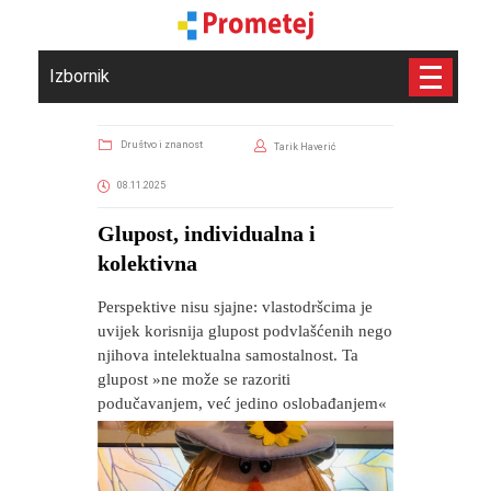
Izbornik
Društvo i znanost
Tarik Haverić
08.11.2025
Glupost, individualna i
kolektivna
Perspektive nisu sjajne: vlastodršcima je
uvijek korisnija glupost podvlašćenih nego
njihova intelektualna samostalnost. Ta
glupost »ne može se razoriti
podučavanjem, već jedino oslobađanjem«