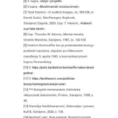
[5] V.
supra
, »
Ideje i projekti
«.
[6] V.
supra
, »
Muslimanski rezolucionari
«.
[7] Tarik Haverić, »O sudbini knjiga«, ss. 509-536,
in
Derviš Sušić,
Tale/Parergon
, Buybook,
Sarajevo/Zagreb, 2025. Usp. T. Haverić, »
Habent
sua fata libelli
«.
[8] Usp. Theodor W. Adorno,
Minima moralia
,
Veselin Masleša, Sarajevo, 1987, ss. 102-103.
[9] Dietrich Bonhoeffer bio je protestantski teolog i
protivnih nacizma, obješen po Hitlerovom
naređenju 9. aprila 1945. u koncentracionom
logoru Flossenbürg.
[10] V.
https://polis.ba/dietrich-bonhoeffer-nakon-deset-
godina/
.
[11] V.
https://tarikhaveric.com/politicka-
teorija/samoogranicavanje-uma/
.
[12] ***
Bošnjački memorandum
, biblioteka
»Nepoznati dokumenti«, Proton, Sarajevo, 1998, s.
48.
[13] Hamdija Hadžihasanović,
Dobrovoljac i prevare
,
Kult B, Sarajevo, 2020, s. 134.
[14] Nedžad Latić,
Boja povijesti
, Bosančica-print,