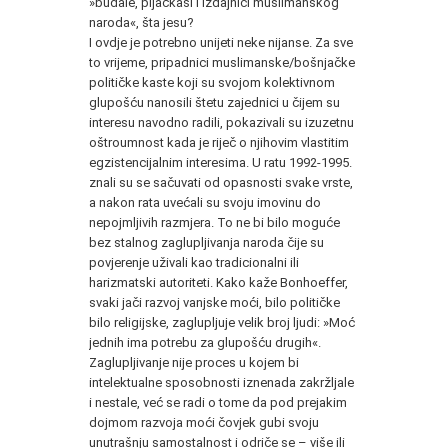
»budale, pljačkaši i izdajnici muslimanskog
naroda«, šta jesu?
I ovdje je potrebno unijeti neke nijanse. Za sve
to vrijeme, pripadnici muslimanske/bošnjačke
političke kaste koji su svojom kolektivnom
glupošću nanosili štetu zajednici u čijem su
interesu navodno radili, pokazivali su izuzetnu
oštroumnost kada je riječ o njihovim vlastitim
egzistencijalnim interesima. U ratu 1992-1995.
znali su se sačuvati od opasnosti svake vrste,
a nakon rata uvećali su svoju imovinu do
nepojmljivih razmjera. To ne bi bilo moguće
bez stalnog zaglupljivanja naroda čije su
povjerenje uživali kao tradicionalni ili
harizmatski autoriteti. Kako kaže Bonhoeffer,
svaki jači razvoj vanjske moći, bilo političke
bilo religijske, zaglupljuje velik broj ljudi: »Moć
jednih ima potrebu za glupošću drugih«.
Zaglupljivanje nije proces u kojem bi
intelektualne sposobnosti iznenada zakržljale
i nestale, već se radi o tome da pod prejakim
dojmom razvoja moći čovjek gubi svoju
unutrašnju samostalnost i odriče se – više ili