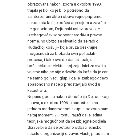
obrazovana nakon izborâ u oktobru 1990.
trajala je koliko je bilo potrebno da
zainteresirani akteri obave vojne pripreme;
nakon rata koji je počeo agresijom a završio
se genocidom, Dejtonski ustav preveo je
Izetbegovićev »dogovor narodâ« u pravne
norme, no ubrzo se shvatilo da se radi o
»ludačkoj košulji« koja pruža beskrajne
mogućnosti za blokadu svih političkih
procesa, i tako sve do danas. Ipak, u
bošnjačkoj intelektualnoj zajednici za sve to
vrijeme niko se nije odvažio da kaže da je car
ne samo gol već i glup, i da je Izetbegovićevo
spasonosno načelo predstavljalo uvod u
katastrofu.
Nepunu godinu nakon donošenja Dejtonskog
ustava, u oktobru 1996, u saopštenju na
jednom međunarodnom skupu upozorio sam
na taj moment
[2]
. Postulirajući da je jedina
teorijska mogućnost da se izbjegne podjela
države bila da se potpuno odbaci etničko
načelo u organizaciji državne vlasti, pitao sam