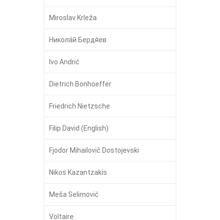
Miroslav Krleža
Никола́й Бердя́ев
Ivo Andrić
Dietrich Bonhoeffer
Friedrich Nietzsche
Filip David (English)
Fjodor Mihailovič Dostojevski
Nikos Kazantzakis
Meša Selimović
Voltaire