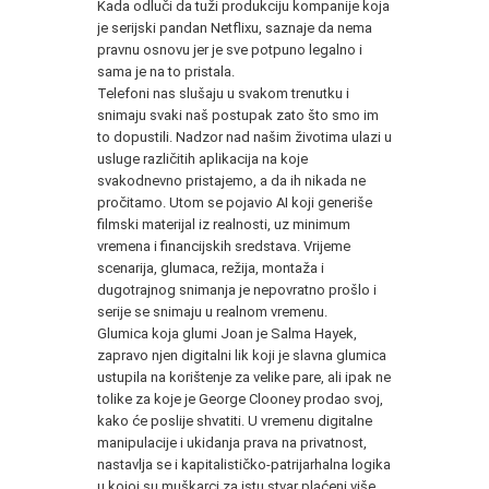
Kada odluči da tuži produkciju kompanije koja
je serijski pandan Netflixu, saznaje da nema
pravnu osnovu jer je sve potpuno legalno i
sama je na to pristala.
Telefoni nas slušaju u svakom trenutku i
snimaju svaki naš postupak zato što smo im
to dopustili. Nadzor nad našim životima ulazi u
usluge različitih aplikacija na koje
svakodnevno pristajemo, a da ih nikada ne
pročitamo. Utom se pojavio AI koji generiše
filmski materijal iz realnosti, uz minimum
vremena i financijskih sredstava. Vrijeme
scenarija, glumaca, režija, montaža i
dugotrajnog snimanja je nepovratno prošlo i
serije se snimaju u realnom vremenu.
Glumica koja glumi Joan je Salma Hayek,
zapravo njen digitalni lik koji je slavna glumica
ustupila na korištenje za velike pare, ali ipak ne
tolike za koje je George Clooney prodao svoj,
kako će poslije shvatiti. U vremenu digitalne
manipulacije i ukidanja prava na privatnost,
nastavlja se i kapitalističko-patrijarhalna logika
u kojoj su muškarci za istu stvar plaćeni više