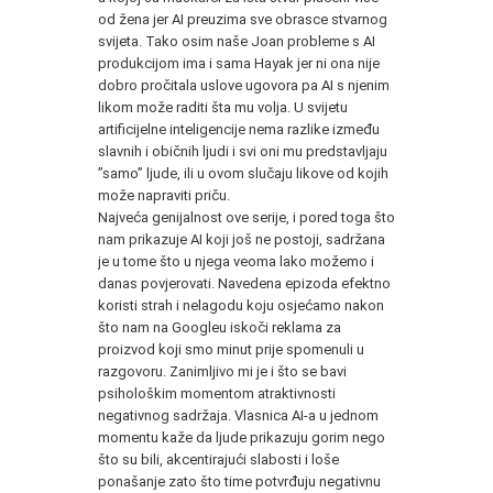
od žena jer AI preuzima sve obrasce stvarnog
svijeta. Tako osim naše Joan probleme s AI
produkcijom ima i sama Hayak jer ni ona nije
dobro pročitala uslove ugovora pa AI s njenim
likom može raditi šta mu volja. U svijetu
artificijelne inteligencije nema razlike između
slavnih i običnih ljudi i svi oni mu predstavljaju
”samo” ljude, ili u ovom slučaju likove od kojih
može napraviti priču.
Najveća genijalnost ove serije, i pored toga što
nam prikazuje AI koji još ne postoji, sadržana
je u tome što u njega veoma lako možemo i
danas povjerovati. Navedena epizoda efektno
koristi strah i nelagodu koju osjećamo nakon
što nam na Googleu iskoči reklama za
proizvod koji smo minut prije spomenuli u
razgovoru. Zanimljivo mi je i što se bavi
psihološkim momentom atraktivnosti
negativnog sadržaja. Vlasnica AI-a u jednom
momentu kaže da ljude prikazuju gorim nego
što su bili, akcentirajući slabosti i loše
ponašanje zato što time potvrđuju negativnu