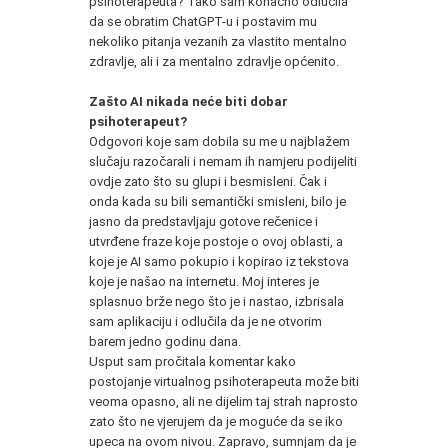
psihoterapeuta? Tako sam konačno odlučila
da se obratim ChatGPT-u i postavim mu
nekoliko pitanja vezanih za vlastito mentalno
zdravlje, ali i za mentalno zdravlje općenito.
Zašto AI nikada neće biti dobar
psihoterapeut?
Odgovori koje sam dobila su me u najblažem
slučaju razočarali i nemam ih namjeru podijeliti
ovdje zato što su glupi i besmisleni. Čak i
onda kada su bili semantički smisleni, bilo je
jasno da predstavljaju gotove rečenice i
utvrđene fraze koje postoje o ovoj oblasti, a
koje je AI samo pokupio i kopirao iz tekstova
koje je našao na internetu. Moj interes je
splasnuo brže nego što je i nastao, izbrisala
sam aplikaciju i odlučila da je ne otvorim
barem jedno godinu dana.
Usput sam pročitala komentar kako
postojanje virtualnog psihoterapeuta može biti
veoma opasno, ali ne dijelim taj strah naprosto
zato što ne vjerujem da je moguće da se iko
upeca na ovom nivou. Zapravo, sumnjam da je