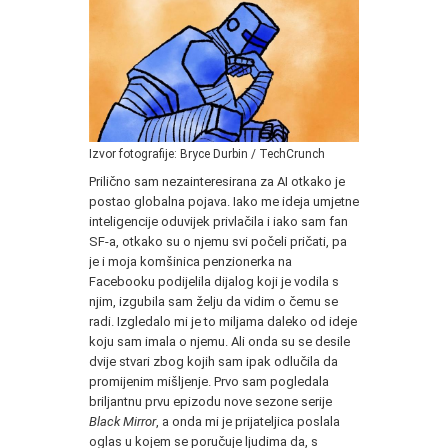
Izvor fotografije: Bryce Durbin / TechCrunch
Prilično sam nezainteresirana za AI otkako je
postao globalna pojava. Iako me ideja umjetne
inteligencije oduvijek privlačila i iako sam fan
SF-a, otkako su o njemu svi počeli pričati, pa
je i moja komšinica penzionerka na
Facebooku podijelila dijalog koji je vodila s
njim, izgubila sam želju da vidim o čemu se
radi. Izgledalo mi je to miljama daleko od ideje
koju sam imala o njemu. Ali onda su se desile
dvije stvari zbog kojih sam ipak odlučila da
promijenim mišljenje. Prvo sam pogledala
briljantnu prvu epizodu nove sezone serije
Black Mirror
, a onda mi je prijateljica poslala
oglas u kojem se poručuje ljudima da, s