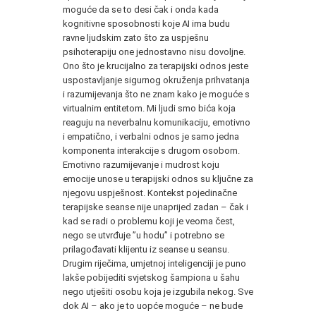
moguće da se to desi čak i onda kada
kognitivne sposobnosti koje AI ima budu
ravne ljudskim zato što za uspješnu
psihoterapiju one jednostavno nisu dovoljne.
Ono što je krucijalno za terapijski odnos jeste
uspostavljanje sigurnog okruženja prihvatanja
i razumijevanja što ne znam kako je moguće s
virtualnim entitetom. Mi ljudi smo bića koja
reaguju na neverbalnu komunikaciju, emotivno
i empatično, i verbalni odnos je samo jedna
komponenta interakcije s drugom osobom.
Emotivno razumijevanje i mudrost koju
emocije unose u terapijski odnos su ključne za
njegovu uspješnost. Kontekst pojedinačne
terapijske seanse nije unaprijed zadan – čak i
kad se radi o problemu koji je veoma čest,
nego se utvrđuje ”u hodu” i potrebno se
prilagođavati klijentu iz seanse u seansu.
Drugim riječima, umjetnoj inteligenciji je puno
lakše pobijediti svjetskog šampiona u šahu
nego utješiti osobu koja je izgubila nekog. Sve
dok AI – ako je to uopće moguće – ne bude