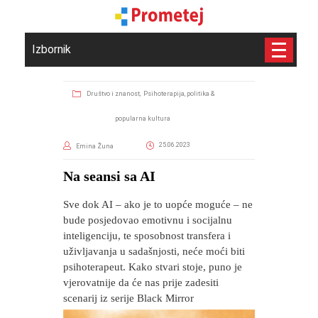
Izbornik
Društvo i znanost,
Psihoterapija, politika &
popularna kultura
25.06.2023
Emina Žuna
​Na seansi sa AI
Sve dok AI – ako je to uopće moguće – ne
bude posjedovao emotivnu i socijalnu
inteligenciju, te sposobnost transfera i
uživljavanja u sadašnjosti, neće moći biti
psihoterapeut. Kako stvari stoje, puno je
vjerovatnije da će nas prije zadesiti
scenarij iz serije Black Mirror