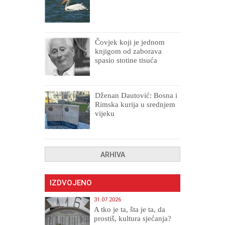
Čovjek koji je jednom
knjigom od zaborava
spasio stotine tisuća
drugih, prokletih i
uništenih
Dženan Dautović: Bosna i
Rimska kurija u srednjem
vijeku
ARHIVA
IZDVOJENO
31.07.2026
A tko je ta, šta je ta, da
prostiš, kultura sjećanja?