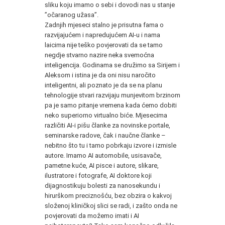
sliku koju imamo o sebi i dovodi nas u stanje
”očaranog užasa”.
Zadnjih mjeseci stalno je prisutna fama o
razvijajućem i napredujućem AI-u i nama
laicima nije teško povjerovati da se tamo
negdje stvarno nazire neka svemoćna
inteligencija. Godinama se družimo sa Sirijem i
Aleksom i istina je da oni nisu naročito
inteligentni, ali poznato je da se na planu
tehnologije stvari razvijaju munjevitom brzinom
pa je samo pitanje vremena kada ćemo dobiti
neko superiorno virtualno biće. Mjesecima
različiti AI-i pišu članke za novinske portale,
seminarske radove, čak i naučne članke –
nebitno što tu i tamo pobrkaju izvore i izmisle
autore. Imamo AI automobile, usisavače,
pametne kuće, AI pisce i autore, slikare,
ilustratore i fotografe, AI doktore koji
dijagnostikuju bolesti za nanosekundu i
hirurškom preciznošću, bez obzira o kakvoj
složenoj kliničkoj slici se radi, i zašto onda ne
povjerovati da možemo imati i AI