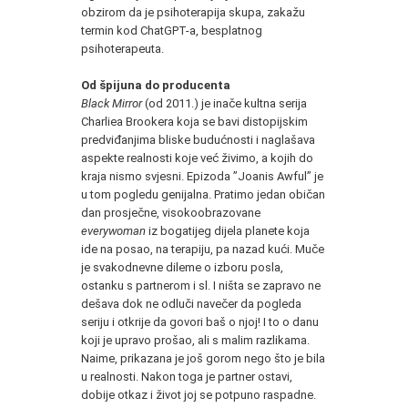
obzirom da je psihoterapija skupa, zakažu
termin kod ChatGPT-a, besplatnog
psihoterapeuta.
Od špijuna do producenta
Black Mirror
(od 2011.) je inače kultna serija
Charliea Brookera koja se bavi distopijskim
predviđanjima bliske budućnosti i naglašava
aspekte realnosti koje već živimo, a kojih do
kraja nismo svjesni. Epizoda ”Joanis Awful” je
u tom pogledu genijalna. Pratimo jedan običan
dan prosječne, visokoobrazovane
everywoman
iz bogatijeg dijela planete koja
ide na posao, na terapiju, pa nazad kući. Muče
je svakodnevne dileme o izboru posla,
ostanku s partnerom i sl. I ništa se zapravo ne
dešava dok ne odluči navečer da pogleda
seriju i otkrije da govori baš o njoj! I to o danu
koji je upravo prošao, ali s malim razlikama.
Naime, prikazana je još gorom nego što je bila
u realnosti. Nakon toga je partner ostavi,
dobije otkaz i život joj se potpuno raspadne.