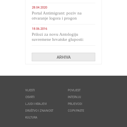
28.04.2020
Portal Antimigrant: poziv na
otvaranje logora i progon
migranata poput bijesnih kerova
18.06.2016
Prilozi za novu Antologiju
suvremene hrvatske gluposti:
Kolinda i ekipa o navijačkim
huliganima
ARHIVA
VIJESTI
POVIJEST
OSVRTI
INTERVJU
LJUDI I KRAJEVI
PRIJEVODI
DRUŠTVO I ZNANOST
COPY/PASTE
KULTURA