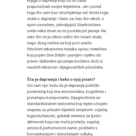
knjigu o depresiji koju ću od sada
preporučivati svojim klijentima. Jer i pored
toga što sam kao stručnjakinja već dosta toga
znala o depresiji i često se, kao što rekoh, s
njom susrećem, zahvaljujući Stankovićevu
uvidu neke stvari su mi postale još jasnije. Ne
zato što mi je otkrio nešto što nisam znala,
nego zbog načina na koji je to uradio.
Stručnim tekstovima manjka opisa i metafore
koji pojam čine življim i jasnijim i rijetko do
prave i dubinske spoznaje možemo doći iz
naučnih tekstova i dijagnostičkih priručnika.
Šta je depresija i kako o njoj pisati?
Oni nam npr. kažu da je depresija psihički
poremećaj koji ima emocionalnu, kognitivnu i
ponašajnu komponentu. Dijagnosticira se
standardiziranim testovima koji mjere u kojem
stepenu su prisutni sljedeći simptomi: osjećaj
tuge/utučenosti, gubitak interesa za ljude i
aktivnosti koje nas inače privlače, osjećaj
umora ili psihomotorni nemir, problemi s
koncentracijom i donošenjem odluka,