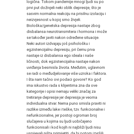
logična. Tokom pandemije mnogi ljudi su po
prvi put doživjeli neki oblik depresije, što je
sasvim normalna reakciju na prisilnu izolaciju i
neizvjesnost u kojoj smo živjeli.
Biološka/genetska depresija nastaje zbog
disbalansa neurotransmitera i hormona i može
se također javiti nakon određene situacije.
Neki autori izdvajaju još psihološku i
egzistencijalnu depresiju, pri čemu prva
nastaje iz disbalansa ego ideala i naše
ličnosti, dok egzistencijalna nastaje nakon
uviđanja besmisla života. Međutim, uglavnom
se radi o međudjelovanje više uzroka i faktora.
I šta nam tačno ovi podaci govore? Ko god
ima iskustvo rada s klijentima zna da ove
kategorije i opisi nemaju veliki značaj za
tretiranje depresije jer depresija je veoma
individualna stvar. Nema puno smisla praviti ni
razlike između lake i teške, tzv. funkcionalne i
nefunkcionalne, jer postoji ogroman broj
slučajeva u kojima su ljudi uobičajeno
funkcionisali i kod kojih ni najbliži ljudi nisu
uspijevali ništa primijetiti, da bi potom izvršili