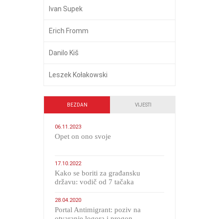
Ivan Supek
Erich Fromm
Danilo Kiš
Leszek Kołakowski
BEZDAN
VIJESTI
06.11.2023
​Opet on ono svoje
17.10.2022
Kako se boriti za građansku
državu: vodič od 7 tačaka
28.04.2020
Portal Antimigrant: poziv na
otvaranje logora i progon