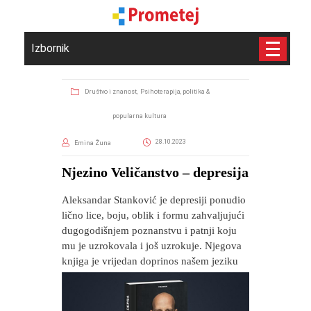
Izbornik
Društvo i znanost,
Psihoterapija, politika &
popularna kultura
28.10.2023
Emina Žuna
Njezino Veličanstvo – depresija
Aleksandar Stanković je depresiji ponudio
lično lice, boju, oblik i formu zahvaljujući
dugogodišnjem poznanstvu i patnji koju
mu je uzrokovala i još uzrokuje. Njegova
knjiga je vrijedan doprinos našem jeziku