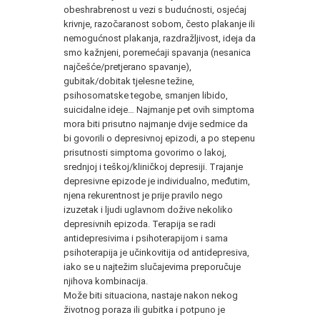
obeshrabrenost u vezi s budućnosti, osjećaj
krivnje, razočaranost sobom, često plakanje ili
nemogućnost plakanja, razdražljivost, ideja da
smo kažnjeni, poremećaji spavanja (nesanica
najčešće/pretjerano spavanje),
gubitak/dobitak tjelesne težine,
psihosomatske tegobe, smanjen libido,
suicidalne ideje… Najmanje pet ovih simptoma
mora biti prisutno najmanje dvije sedmice da
bi govorili o depresivnoj epizodi, a po stepenu
prisutnosti simptoma govorimo o lakoj,
srednjoj i teškoj/kliničkoj depresiji. Trajanje
depresivne epizode je individualno, međutim,
njena rekurentnost je prije pravilo nego
izuzetak i ljudi uglavnom dožive nekoliko
depresivnih epizoda. Terapija se radi
antidepresivima i psihoterapijom i sama
psihoterapija je učinkovitija od antidepresiva,
iako se u najtežim slučajevima preporučuje
njihova kombinacija.
Može biti situaciona, nastaje nakon nekog
životnog poraza ili gubitka i potpuno je