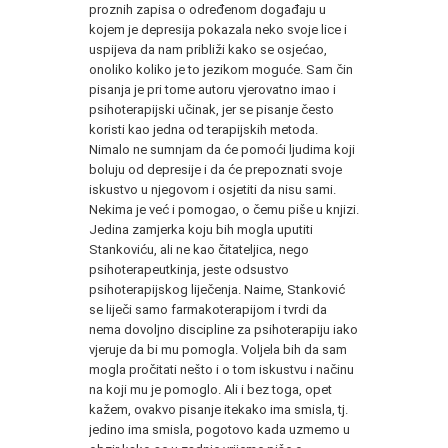
proznih zapisa o određenom događaju u
kojem je depresija pokazala neko svoje lice i
uspijeva da nam približi kako se osjećao,
onoliko koliko je to jezikom moguće. Sam čin
pisanja je pri tome autoru vjerovatno imao i
psihoterapijski učinak, jer se pisanje često
koristi kao jedna od terapijskih metoda.
Nimalo ne sumnjam da će pomoći ljudima koji
boluju od depresije i da će prepoznati svoje
iskustvo u njegovom i osjetiti da nisu sami.
Nekima je već i pomogao, o čemu piše u knjizi.
Jedina zamjerka koju bih mogla uputiti
Stankoviću, ali ne kao čitateljica, nego
psihoterapeutkinja, jeste odsustvo
psihoterapijskog liječenja. Naime, Stanković
se liječi samo farmakoterapijom i tvrdi da
nema dovoljno discipline za psihoterapiju iako
vjeruje da bi mu pomogla. Voljela bih da sam
mogla pročitati nešto i o tom iskustvu i načinu
na koji mu je pomoglo. Ali i bez toga, opet
kažem, ovakvo pisanje itekako ima smisla, tj.
jedino ima smisla, pogotovo kada uzmemo u