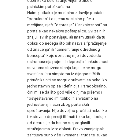
obzir kako se u zadnje vrijeme piše o
psihičkim poteškoćama.
Naime, otkako je mentalno zdravlje postalo
”popularno” i o njemu se stalno piše u
medijima, riječi ”depresija” i ”anksioznost” su
postale kao nekakve poštapalice. Svi za njih
znaju i svi ih ponavljaju, ali imam utisak da tu
dolazi do nečega što bih nazvala ”pražnjenje
od značenja” ili ”cementiranje određenog
koncepta” koje u znatnoj mjeri dovode do
osiromašenja pojma. I depresija i anksioznost
su veoma složena stanja koja se ne mogu
svesti na listu simptoma iz dijagnostičkih
priručnika niti se mogu obuhvatiti sa nekoliko
jednostavnih opisa i definicija. Paradoksalno,
čini mi se da što god više o njima pišemo i
”osvještavamo ih”, toliko ih shvatamo na
jednostavniji način zbog portalskih
uproštavanja. Nije dovoljno pročitati nekoliko
tekstova o depresiji ili imati tetku koja boluje
od depresije da bismo se proglasili
stručnjacima iz te oblasti. Pravo znanje ipak
zahtijeva puno više i vremena i truda te je, kao