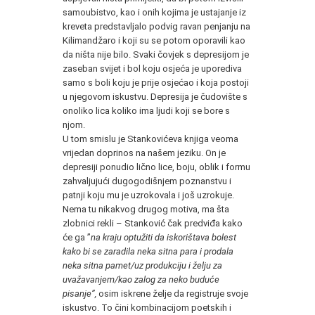
samoubistvo, kao i onih kojima je ustajanje iz
kreveta predstavljalo podvig ravan penjanju na
Kilimandžaro i koji su se potom oporavili kao
da ništa nije bilo. Svaki čovjek s depresijom je
zaseban svijet i bol koju osjeća je uporediva
samo s boli koju je prije osjećao i koja postoji
u njegovom iskustvu. Depresija je čudovište s
onoliko lica koliko ima ljudi koji se bore s
njom.
U tom smislu je Stankovićeva knjiga veoma
vrijedan doprinos na našem jeziku. On je
depresiji ponudio lično lice, boju, oblik i formu
zahvaljujući dugogodišnjem poznanstvu i
patnji koju mu je uzrokovala i još uzrokuje.
Nema tu nikakvog drugog motiva, ma šta
zlobnici rekli – Stanković čak predviđa kako
će ga ”
na kraju optužiti da iskorištava bolest
kako bi se zaradila neka sitna para i prodala
neka sitna pamet/uz produkciju i želju za
uvažavanjem/kao zalog za neko buduće
pisanje”,
osim iskrene želje da registruje svoje
iskustvo. To čini kombinacijom poetskih i