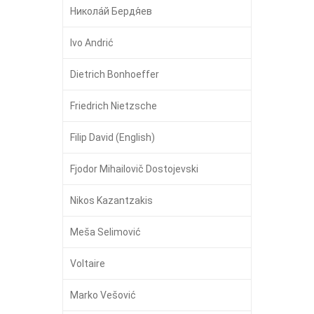
Никола́й Бердя́ев
Ivo Andrić
Dietrich Bonhoeffer
Friedrich Nietzsche
Filip David (English)
Fjodor Mihailovič Dostojevski
Nikos Kazantzakis
Meša Selimović
Voltaire
Marko Vešović