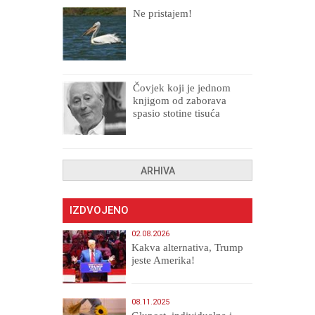
Ne pristajem!
Čovjek koji je jednom
knjigom od zaborava
spasio stotine tisuća
drugih, prokletih i
uništenih
ARHIVA
IZDVOJENO
02.08.2026
Kakva alternativa, Trump
jeste Amerika!
08.11.2025