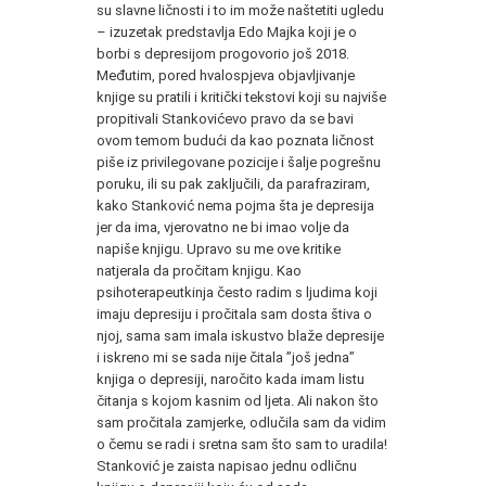
su slavne ličnosti i to im može naštetiti ugledu
– izuzetak predstavlja Edo Majka koji je o
borbi s depresijom progovorio još 2018.
Međutim, pored hvalospjeva objavljivanje
knjige su pratili i kritički tekstovi koji su najviše
propitivali Stankovićevo pravo da se bavi
ovom temom budući da kao poznata ličnost
piše iz privilegovane pozicije i šalje pogrešnu
poruku, ili su pak zaključili, da parafraziram,
kako Stanković nema pojma šta je depresija
jer da ima, vjerovatno ne bi imao volje da
napiše knjigu. Upravo su me ove kritike
natjerala da pročitam knjigu. Kao
psihoterapeutkinja često radim s ljudima koji
imaju depresiju i pročitala sam dosta štiva o
njoj, sama sam imala iskustvo blaže depresije
i iskreno mi se sada nije čitala ”još jedna”
knjiga o depresiji, naročito kada imam listu
čitanja s kojom kasnim od ljeta. Ali nakon što
sam pročitala zamjerke, odlučila sam da vidim
o čemu se radi i sretna sam što sam to uradila!
Stanković je zaista napisao jednu odličnu