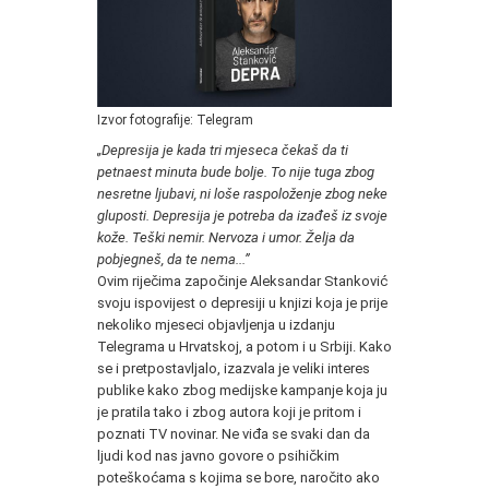
Izvor fotografije: Telegram
„Depresija je kada tri mjeseca čekaš da ti
petnaest minuta bude bolje. To nije tuga zbog
nesretne ljubavi, ni loše raspoloženje zbog neke
gluposti. Depresija je potreba da izađeš iz svoje
kože. Teški nemir. Nervoza i umor. Želja da
pobjegneš, da te nema...”
Ovim riječima započinje Aleksandar Stanković
svoju ispovijest o depresiji u knjizi koja je prije
nekoliko mjeseci objavljenja u izdanju
Telegrama u Hrvatskoj, a potom i u Srbiji. Kako
se i pretpostavljalo, izazvala je veliki interes
publike kako zbog medijske kampanje koja ju
je pratila tako i zbog autora koji je pritom i
poznati TV novinar. Ne viđa se svaki dan da
ljudi kod nas javno govore o psihičkim
poteškoćama s kojima se bore, naročito ako