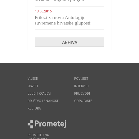
migranata poput bijesnih kerova
18.06.2016
Prilozi za novu Antologiju
suvremene hrvatske gluposti:
Kolinda i ekipa o navijačkim
huliganima
ARHIVA
VIJESTI
POVIJEST
OSVRTI
INTERVJU
LJUDI I KRAJEVI
PRIJEVODI
DRUŠTVO I ZNANOST
COPY/PASTE
KULTURA
PROMETEJ NA