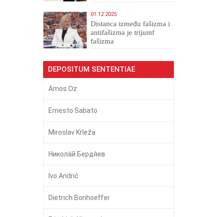
01.12.2025
Distanca između fašizma i
antifašizma je trijumf
fašizma
DEPOSITUM SENTENTIAE
Amos Oz
Ernesto Sabato
Miroslav Krleža
Никола́й Бердя́ев
Ivo Andrić
Dietrich Bonhoeffer