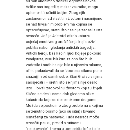
su pak anonimno donirali ogromne novce.
Velike nas tragedije, makar zakratko, mogu
oplemeniti i učiniti boljim. Zbog njih
zastanemo nad vlastitim životom i nasmijemo
se nad trivijalnim problemima kojima se
opterećujemo, sretni što nas nije zadesila ista
nesreća. Još je Aristotel otkrio katarzu –
osjećaj emotivnog pročišćenja koji doživi
publika nakon gledanja antičkih tragedija.
Antički heroji, baš kao ni ljudi koje je pokosio
zemljotres, nisu bili krivi za ono što bi ih
zadesilo i sudbina nije bila u njihovim rukama,
ali su pokušavali da se izbore sa silama puno
snažnijim od samih sebe. Stari Grci su s njima
saosjećali i – sretni što se njima nije desilo
isto – bivali zadovoljniji životom koji su živjeli.
Slično se desi i nama dok gledamo slike
katastrofa koje se dese nekome drugome.
Možda se postidimo zbog problema s kojima
se trenutno borimo (ako su sitni) i bivamo
osnaženiji za nastavak. Tuđa nesreća može
označiti pauzu, prekid s rutinom i
”resetovanje”. I nema u tome ništa loše, to je