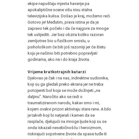
ekipe napuštaju mjesta havarije pa
apokaliptične scene višu nisu stalna
televizijska kulisa. Došao je kraj, možemo reći.
Gotovo je! Međutim, prava istina je da je
zapravo tek počelo i da će najgore za mnoge
tek uslijediti. Jer bez obzira koliko razoran
zemljotres bio u fizičkom smislu, u
psihološkom će biti još razorniji jer će štetu
koju je načinio biti potrebno popravljati
godinama, ako ne i do kraja života.
Vrijeme kratkotrajnih katarzi
Djelovao je čak i na nas, indirektne sudionike,
koji su ga gledali preko ekrana jer ne treba
potcijeniti bol koja se može doživjeti „na
daljinu”. Naročito ako se radi o
traumatiziranom narodu, kakav smo i mi,
kojem ovakvi prizori aktiviraju stare rane. A bilo
je takvih koji bi natjerali i kamen da se
rasplače, djelujući na mnoge ljude koji su se
onda iskazali nesebičnošću i heroizmom,
riskirajući sopstvene živote da spase tuđe ili