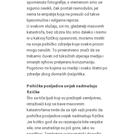
spomenute fotografije, s vremenom smo se
sigurno navikli, čak postali ravnodušni, jer
nema te empatije koja ne presuši od takve
bjesomučne i vulgarne reprize.
U svakom slučaju, svi mi, gledatelji masovnih
katastrofa, bez obzira što smo daleko i nismo
ni u kakvoj fizičkoj opasnosti, moramo misliti
na svoje psihičko zdravlje koje ovakvi prizori
mogu narušiti. To prvenstveno znači da se
trebamo čuvati od toksičnih utjecaja medija i
smanjiti njihovu pretjeranu konzumaciju.
Pogotovo mi kojima su mediji i ovako štetni po
zdravlje zbog domaćih (ne)prilika.
Psihičke posljedice uvijek nadmašuju
fizičke
Što se tiče ljudi koji su preživjeli zemljotres,
istraživači koji se bave masovnim
katastrofama tvrde da za njih važi pravilo da
psihičke posljedice uvijek nadmašuju fizičke.
Jer koliko god da su razarajuće bile vanjske
sile, one unutrašnje su još gore, iako su
nevidljive. Zemljotres je traumatski događaj