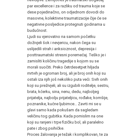
par excellence i za razliku od trauma koje se
dese pojedinačno, on odjednom dovodi do
masovne, kolektivne traumatizacije čije će se
negativne posljedice protegnuti godinama u
budućnost.
Ljudi su vjerovatno na samom početku
doživjeli šok i nevjericu, nakon čega su
uslijedili strah i anksioznost, depresija i
posttraumatski stresni poremećaj. Teško je i
zamisliti količinu tragedije s kojom su se
morali suočiti. Preko četrdesetpet hiljada
mrtvih je ogroman broj, ali je broj onih koji su
ostali iza njih još nekoliko puta veći. Svih onih
koji su preživjeli, ali su izgubili roditelje, sestru,
brata, kćerku, sina, nenu, dedu, najboljeg
prijatelja, najbolju prijateljicu, rođake, komšije,
poznanike, kućne ljubimce… Zavrti mi se u
glavi samo kada pokušam da sagledam
veličinu tog gubitka. Kada pomislim na one
koji su ranjeni i trpe fizičku bol, ali paralelno
pate i zbog psihičke.
Proces žalovanja je težak i komplikovan, te za