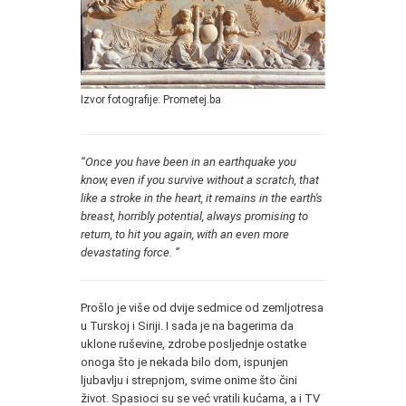
Izvor fotografije: Prometej.ba
“Once you have been in an earthquake you
know, even if you survive without a scratch, that
like a stroke in the heart, it remains in the earth's
breast, horribly potential, always promising to
return, to hit you again, with an even more
devastating force. ”
Prošlo je više od dvije sedmice od zemljotresa
u Turskoj i Siriji. I sada je na bagerima da
uklone ruševine, zdrobe posljednje ostatke
onoga što je nekada bilo dom, ispunjen
ljubavlju i strepnjom, svime onime što čini
život. Spasioci su se već vratili kućama, a i TV