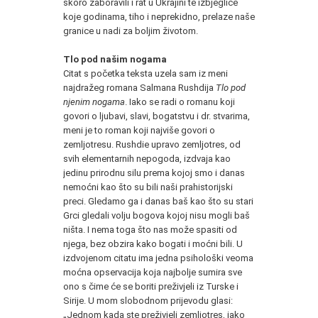
skoro zaboravili i rat u Ukrajini te izbjeglice
koje godinama, tiho i neprekidno, prelaze naše
granice u nadi za boljim životom.
Tlo pod našim nogama
Citat s početka teksta uzela sam iz meni
najdražeg romana Salmana Rushdija
Tlo pod
njenim nogama
. Iako se radi o romanu koji
govori o ljubavi, slavi, bogatstvu i dr. stvarima,
meni je to roman koji najviše govori o
zemljotresu. Rushdie upravo zemljotres, od
svih elementarnih nepogoda, izdvaja kao
jedinu prirodnu silu prema kojoj smo i danas
nemoćni kao što su bili naši prahistorijski
preci. Gledamo ga i danas baš kao što su stari
Grci gledali volju bogova kojoj nisu mogli baš
ništa. I nema toga što nas može spasiti od
njega, bez obzira kako bogati i moćni bili. U
izdvojenom citatu ima jedna psihološki veoma
moćna opservacija koja najbolje sumira sve
ono s čime će se boriti preživjeli iz Turske i
Sirije. U mom slobodnom prijevodu glasi:
„Jednom kada ste preživjeli zemljotres, iako