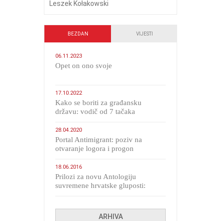
Leszek Kołakowski
BEZDAN
VIJESTI
06.11.2023
​Opet on ono svoje
17.10.2022
Kako se boriti za građansku
državu: vodič od 7 tačaka
28.04.2020
Portal Antimigrant: poziv na
otvaranje logora i progon
migranata poput bijesnih kerova
18.06.2016
Prilozi za novu Antologiju
suvremene hrvatske gluposti:
Kolinda i ekipa o navijačkim
huliganima
ARHIVA