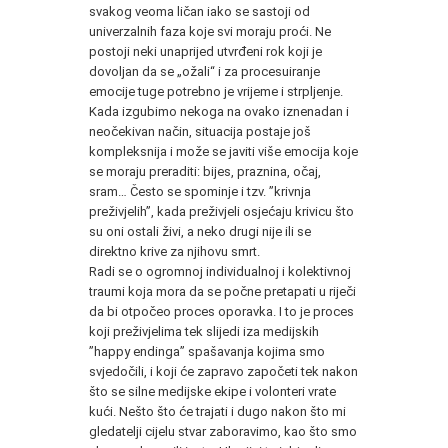
svakog veoma ličan iako se sastoji od
univerzalnih faza koje svi moraju proći. Ne
postoji neki unaprijed utvrđeni rok koji je
dovoljan da se „ožali“ i za procesuiranje
emocije tuge potrebno je vrijeme i strpljenje.
Kada izgubimo nekoga na ovako iznenadan i
neočekivan način, situacija postaje još
kompleksnija i može se javiti više emocija koje
se moraju preraditi: bijes, praznina, očaj,
sram… Često se spominje i tzv. ”krivnja
preživjelih”, kada preživjeli osjećaju krivicu što
su oni ostali živi, a neko drugi nije ili se
direktno krive za njihovu smrt.
Radi se o ogromnoj individualnoj i kolektivnoj
traumi koja mora da se počne pretapati u riječi
da bi otpočeo proces oporavka. I to je proces
koji preživjelima tek slijedi iza medijskih
”happy endinga” spašavanja kojima smo
svjedočili, i koji će zapravo započeti tek nakon
što se silne medijske ekipe i volonteri vrate
kući. Nešto što će trajati i dugo nakon što mi
gledatelji cijelu stvar zaboravimo, kao što smo