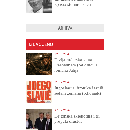
spasio stotine tisuća
drugih, prokletih i
uništenih
ARHIVA
IZDVOJENO
02.08.2026
Divlja rudarska jama
Džehennem (odlomci iz
romana Jahja
Veličanstveni)
31.07.2026
Jugoslavija, hronika šest ili
sedam zemalja (odlomak)
27.07.2026
Dejtonska sklepotina i tri
propala društva