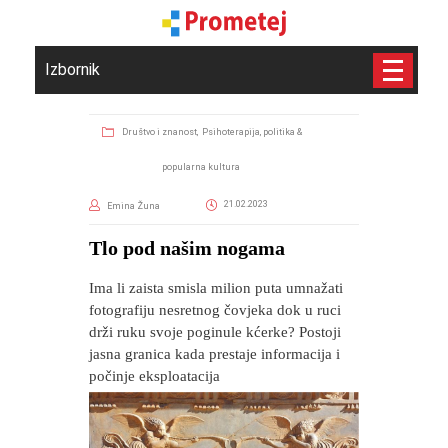
Izbornik
Društvo i znanost,
Psihoterapija, politika &
popularna kultura
21.02.2023
Emina Žuna
​Tlo pod našim nogama
Ima li zaista smisla milion puta umnažati
fotografiju nesretnog čovjeka dok u ruci
drži ruku svoje poginule kćerke? Postoji
jasna granica kada prestaje informacija i
počinje eksploatacija