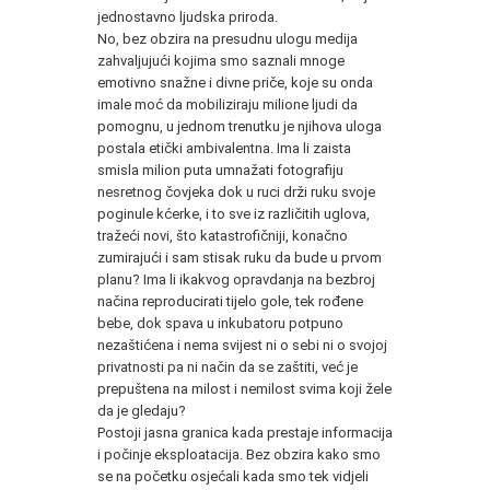
jednostavno ljudska priroda.
No, bez obzira na presudnu ulogu medija
zahvaljujući kojima smo saznali mnoge
emotivno snažne i divne priče, koje su onda
imale moć da mobiliziraju milione ljudi da
pomognu, u jednom trenutku je njihova uloga
postala etički ambivalentna. Ima li zaista
smisla milion puta umnažati fotografiju
nesretnog čovjeka dok u ruci drži ruku svoje
poginule kćerke, i to sve iz različitih uglova,
tražeći novi, što katastrofičniji, konačno
zumirajući i sam stisak ruku da bude u prvom
planu? Ima li ikakvog opravdanja na bezbroj
načina reproducirati tijelo gole, tek rođene
bebe, dok spava u inkubatoru potpuno
nezaštićena i nema svijest ni o sebi ni o svojoj
privatnosti pa ni način da se zaštiti, već je
prepuštena na milost i nemilost svima koji žele
da je gledaju?
Postoji jasna granica kada prestaje informacija
i počinje eksploatacija. Bez obzira kako smo
se na početku osjećali kada smo tek vidjeli