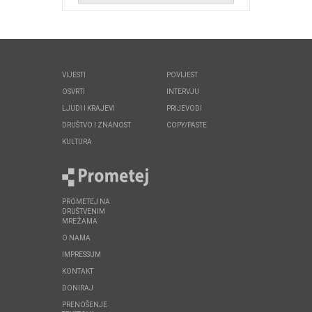
VIJESTI
POVIJEST
OSVRTI
INTERVJU
LJUDI I KRAJEVI
PRIJEVODI
DRUŠTVO I ZNANOST
COPY/PASTE
KULTURA
PROMETEJ NA
DRUŠTVENIM
MREŽAMA
O NAMA
IMPRESSUM
KONTAKT
DONIRAJ
PRENOŠENJE