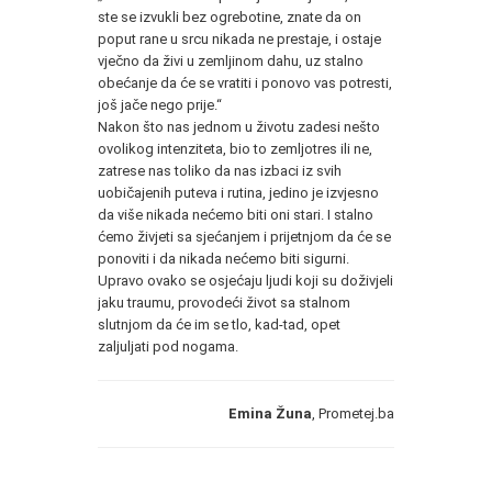
ste se izvukli bez ogrebotine, znate da on
poput rane u srcu nikada ne prestaje, i ostaje
vječno da živi u zemljinom dahu, uz stalno
obećanje da će se vratiti i ponovo vas potresti,
još jače nego prije.“
Nakon što nas jednom u životu zadesi nešto
ovolikog intenziteta, bio to zemljotres ili ne,
zatrese nas toliko da nas izbaci iz svih
uobičajenih puteva i rutina, jedino je izvjesno
da više nikada nećemo biti oni stari. I stalno
ćemo živjeti sa sjećanjem i prijetnjom da će se
ponoviti i da nikada nećemo biti sigurni.
Upravo ovako se osjećaju ljudi koji su doživjeli
jaku traumu, provodeći život sa stalnom
slutnjom da će im se tlo, kad-tad, opet
zaljuljati pod nogama.
Emina Žuna
, Prometej.ba