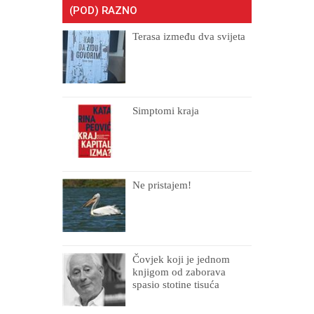
(POD) RAZNO
Terasa između dva svijeta
Simptomi kraja
Ne pristajem!
Čovjek koji je jednom
knjigom od zaborava
spasio stotine tisuća
drugih, prokletih i
uništenih