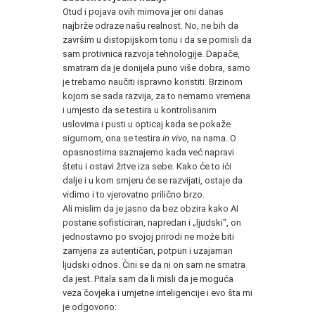
Otud i pojava ovih mimova jer oni danas
najbrže odraze našu realnost. No, ne bih da
završim u distopijskom tonu i da se pomisli da
sam protivnica razvoja tehnologije. Dapače,
smatram da je donijela puno više dobra, samo
je trebamo naučiti ispravno koristiti. Brzinom
kojom se sada razvija, za to nemamo vremena
i umjesto da se testira u kontrolisanim
uslovima i pusti u opticaj kada se pokaže
sigurnom, ona se testira
in vivo
, na nama. O
opasnostima saznajemo kada već napravi
štetu i ostavi žrtve iza sebe. Kako će to ići
dalje i u kom smjeru će se razvijati, ostaje da
vidimo i to vjerovatno prilično brzo.
Ali mislim da je jasno da bez obzira kako AI
postane sofisticiran, napredan i „ljudski“, on
jednostavno po svojoj prirodi ne može biti
zamjena za autentičan, potpun i uzajaman
ljudski odnos. Čini se da ni on sam ne smatra
da jest. Pitala sam da li misli da je moguća
veza čovjeka i umjetne inteligencije i evo šta mi
je odgovorio: