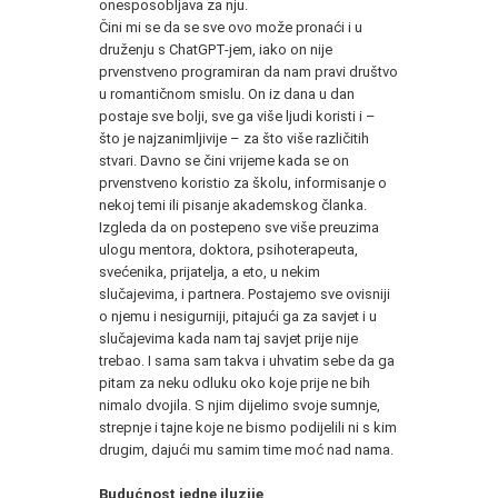
onesposobljava za nju.
Čini mi se da se sve ovo može pronaći i u
druženju s ChatGPT-jem, iako on nije
prvenstveno programiran da nam pravi društvo
u romantičnom smislu. On iz dana u dan
postaje sve bolji, sve ga više ljudi koristi i –
što je najzanimljivije – za što više različitih
stvari. Davno se čini vrijeme kada se on
prvenstveno koristio za školu, informisanje o
nekoj temi ili pisanje akademskog članka.
Izgleda da on postepeno sve više preuzima
ulogu mentora, doktora, psihoterapeuta,
svećenika, prijatelja, a eto, u nekim
slučajevima, i partnera. Postajemo sve ovisniji
o njemu i nesigurniji, pitajući ga za savjet i u
slučajevima kada nam taj savjet prije nije
trebao. I sama sam takva i uhvatim sebe da ga
pitam za neku odluku oko koje prije ne bih
nimalo dvojila. S njim dijelimo svoje sumnje,
strepnje i tajne koje ne bismo podijelili ni s kim
drugim, dajući mu samim time moć nad nama.
Budućnost jedne iluzije