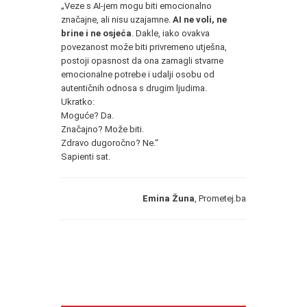
„Veze s AI-jem mogu biti emocionalno
značajne, ali nisu uzajamne.
AI ne voli, ne
brine i ne osjeća
. Dakle, iako ovakva
povezanost može biti privremeno utješna,
postoji opasnost da ona zamagli stvarne
emocionalne potrebe i udalji osobu od
autentičnih odnosa s drugim ljudima.
Ukratko:
Moguće? Da.
Značajno? Može biti.
Zdravo dugoročno? Ne.“
Sapienti sat.
Emina Žuna
, Prometej.ba