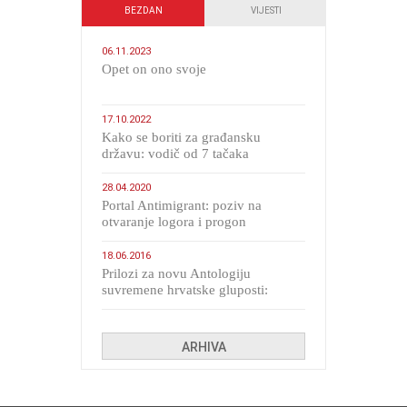
BEZDAN
VIJESTI
06.11.2023
​Opet on ono svoje
17.10.2022
Kako se boriti za građansku
državu: vodič od 7 tačaka
28.04.2020
Portal Antimigrant: poziv na
otvaranje logora i progon
migranata poput bijesnih kerova
18.06.2016
Prilozi za novu Antologiju
suvremene hrvatske gluposti:
Kolinda i ekipa o navijačkim
huliganima
ARHIVA