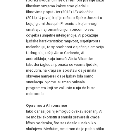
I pored ovoga, čini se da realnost još nije blizu
filmskim vizijama kakve smo gledali u
filmovima poput
Her
(2013) i
Ex Machina
(2014). U prvoj, koji je režirao Spike Jonze i u
kojoj glumi Joaquin Phoenix, a koju mnogi
smatraju najromantičnijom pričom o vezi
čovjeka i umjetne inteligencije, AI pokazuje
ljudske karakteristike: ranjivost, osjetljivost i
melanholiju, te sposobnost osjećanja emocija.
U drugoj u, režiji Alexa Garlanda, AI
androitkinja, koju tumači Alicia Vikander,
također izgleda i ponaša se veoma ljudski,
međutim, na kraju se ispostavi da je imala
skrivene namjere i da je ljubav bila samo
simulacija. Njome je izmanipulisala
programera koji se zaljubio u nju da bi se
oslobodila.
Opasnosti AI romanse
Iako danas još nije moguć ovakav scenarij, AI
se može iskoristiti u smislu prevare ili krađe
ličnih podataka, što se i desilo u nekoliko
slučajeva. Međutim, smatram da je psihološka