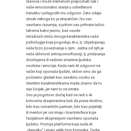
stavove i može vremenom prepoznati čak i
naše emocionalno stanje u određenom
trenutku i prilagoditi mu odgovor. Zato odaje
utisak nekoga ko je empatičan i ko nas
savršeno razumije, a pritom nas prihvata tačno
takvima kakvi jesmo, bez osude.
Istraživači ističu mnoge karakteristike naše
psihologije koje pogoduju AI-u, tj. objašnjavaju
naše brzo povezivanje s njim. Jedna od njih je
naša sklonost antropomorfizaciji, tj. pridavanja
životinjama ili neživim stvarima ljudske
osobine i emocije. Kada nam AI odgovori na
način koji oponaša ljudski, skloni smo da ga
počnemo gledati kao zasebnu osobu sa
vlastitim karakteristikama mada znamo da to
nije čovjek, jer nam to ne smeta.
Ovo je pogotovo slučaj kad se radi o AI
botovima dizajniranima baš da prave društvo,
bilo kao romantični partneri, bilo kao prijatelji
ili mentori jer oni imaju i lice/
interface
koje
facijalnom ekspresijom savršeno oponaša
ljudsko. Postoje platforme koje nude AI
„djevojku“ i imaju veliki broj korisnika. Ovdje