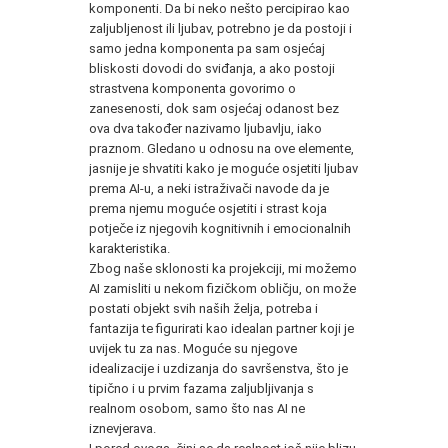
komponenti. Da bi neko nešto percipirao kao
zaljubljenost ili ljubav, potrebno je da postoji i
samo jedna komponenta pa sam osjećaj
bliskosti dovodi do sviđanja, a ako postoji
strastvena komponenta govorimo o
zanesenosti, dok sam osjećaj odanost bez
ova dva također nazivamo ljubavlju, iako
praznom. Gledano u odnosu na ove elemente,
jasnije je shvatiti kako je moguće osjetiti ljubav
prema AI-u, a neki istraživači navode da je
prema njemu moguće osjetiti i strast koja
potječe iz njegovih kognitivnih i emocionalnih
karakteristika.
Zbog naše sklonosti ka projekciji, mi možemo
AI zamisliti u nekom fizičkom obličju, on može
postati objekt svih naših želja, potreba i
fantazija te figurirati kao idealan partner koji je
uvijek tu za nas. Moguće su njegove
idealizacije i uzdizanja do savršenstva, što je
tipično i u prvim fazama zaljubljivanja s
realnom osobom, samo što nas AI ne
iznevjerava.