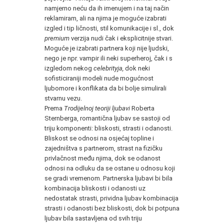
namjerno neću da ih imenujem i na taj način
reklamiram, ali na njima je moguće izabrati
izgled i tip ličnosti, stil komunikacije i sl., dok
premium
verzija nudi čak i eksplicitnije stvari.
Moguće je izabrati partnera koji nije ljudski,
nego je npr. vampir ili neki superheroj, čak i s
izgledom nekog
celebrityja,
dok neki
sofisticiraniji modeli nude mogućnost
ljubomore i konflikata da bi bolje simulirali
stvarnu vezu.
Prema
Trodijelnoj teoriji ljubavi
Roberta
Sternberga, romantična ljubav se sastoji od
triju komponenti: bliskosti, strasti i odanosti.
Bliskost se odnosi na osjećaj topline i
zajedništva s partnerom, strast na fizičku
privlačnost među njima, dok se odanost
odnosi na odluku da se ostane u odnosu koji
se gradi vremenom. Partnerska ljubavi bi bila
kombinacija bliskosti i odanosti uz
nedostatak strasti, prividna ljubav kombinacija
strasti i odanosti bez bliskosti, dok bi potpuna
ljubav bila sastavljena od svih triju