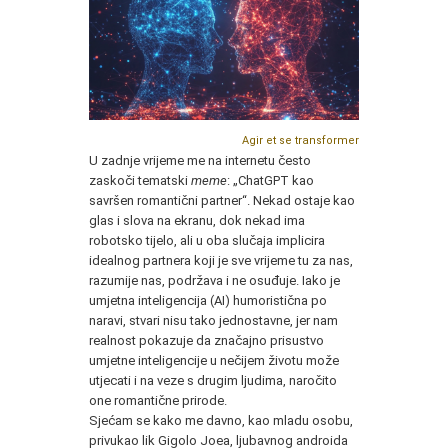
Agir et se transformer
U zadnje vrijeme me na internetu često
zaskoči tematski
meme
: „ChatGPT kao
savršen romantični partner“. Nekad ostaje kao
glas i slova na ekranu, dok nekad ima
robotsko tijelo, ali u oba slučaja implicira
idealnog partnera koji je sve vrijeme tu za nas,
razumije nas, podržava i ne osuđuje. Iako je
umjetna inteligencija (AI) humoristična po
naravi, stvari nisu tako jednostavne, jer nam
realnost pokazuje da značajno prisustvo
umjetne inteligencije u nečijem životu može
utjecati i na veze s drugim ljudima, naročito
one romantične prirode.
Sjećam se kako me davno, kao mladu osobu,
privukao lik Gigolo Joea, ljubavnog androida