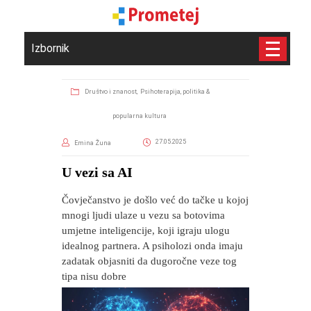
Izbornik
Društvo i znanost,
Psihoterapija, politika &
popularna kultura
27.05.2025
Emina Žuna
​U vezi sa AI
Čovječanstvo je došlo već do tačke u kojoj
mnogi ljudi ulaze u vezu sa botovima
umjetne inteligencije, koji igraju ulogu
idealnog partnera. A psiholozi onda imaju
zadatak objasniti da dugoročne veze tog
tipa nisu dobre