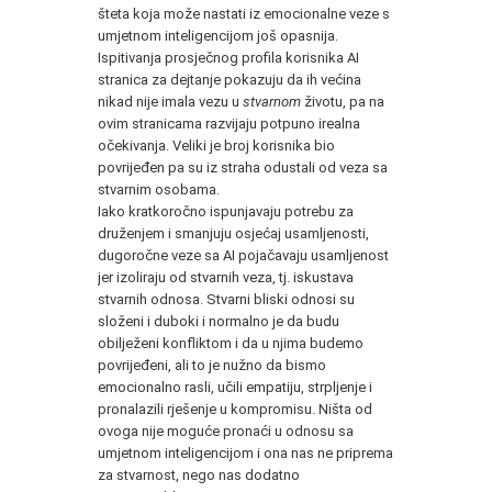
šteta koja može nastati iz emocionalne veze s
umjetnom inteligencijom još opasnija.
Ispitivanja prosječnog profila korisnika AI
stranica za dejtanje pokazuju da ih većina
nikad nije imala vezu u
stvarnom
životu, pa na
ovim stranicama razvijaju potpuno irealna
očekivanja. Veliki je broj korisnika bio
povrijeđen pa su iz straha odustali od veza sa
stvarnim osobama.
Iako kratkoročno ispunjavaju potrebu za
druženjem i smanjuju osjećaj usamljenosti,
dugoročne veze sa AI pojačavaju usamljenost
jer izoliraju od stvarnih veza, tj. iskustava
stvarnih odnosa. Stvarni bliski odnosi su
složeni i duboki i normalno je da budu
obilježeni konfliktom i da u njima budemo
povrijeđeni, ali to je nužno da bismo
emocionalno rasli, učili empatiju, strpljenje i
pronalazili rješenje u kompromisu. Ništa od
ovoga nije moguće pronaći u odnosu sa
umjetnom inteligencijom i ona nas ne priprema
za stvarnost, nego nas dodatno