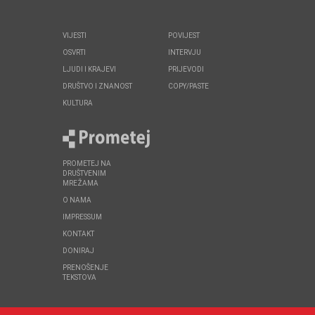
VIJESTI
POVIJEST
OSVRTI
INTERVJU
LJUDI I KRAJEVI
PRIJEVODI
DRUŠTVO I ZNANOST
COPY/PASTE
KULTURA
PROMETEJ NA
DRUŠTVENIM
MREŽAMA
O NAMA
IMPRESSUM
KONTAKT
DONIRAJ
PRENOŠENJE
TEKSTOVA