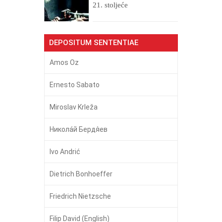
21. stoljeće
DEPOSITUM SENTENTIAE
Amos Oz
Ernesto Sabato
Miroslav Krleža
Никола́й Бердя́ев
Ivo Andrić
Dietrich Bonhoeffer
Friedrich Nietzsche
Filip David (English)