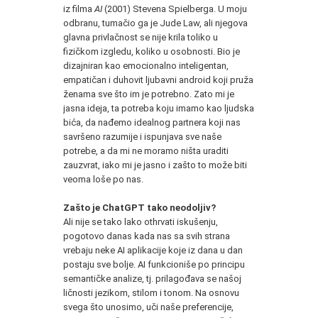
iz filma
AI
(2001) Stevena Spielberga. U moju
odbranu, tumačio ga je Jude Law, ali njegova
glavna privlačnost se nije krila toliko u
fizičkom izgledu, koliko u osobnosti. Bio je
dizajniran kao emocionalno inteligentan,
empatičan i duhovit ljubavni android koji pruža
ženama sve što im je potrebno. Zato mi je
jasna ideja, ta potreba koju imamo kao ljudska
bića, da nađemo idealnog partnera koji nas
savršeno razumije i ispunjava sve naše
potrebe, a da mi ne moramo ništa uraditi
zauzvrat, iako mi je jasno i zašto to može biti
veoma loše po nas.
Zašto je ChatGPT tako neodoljiv?
Ali nije se tako lako othrvati iskušenju,
pogotovo danas kada nas sa svih strana
vrebaju neke AI aplikacije koje iz dana u dan
postaju sve bolje. AI funkcioniše po principu
semantičke analize, tj. prilagođava se našoj
ličnosti jezikom, stilom i tonom. Na osnovu
svega što unosimo, uči naše preferencije,