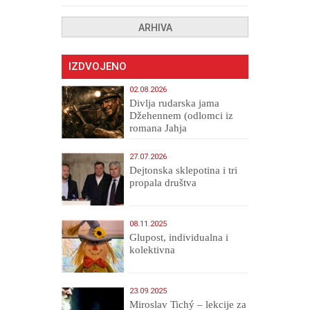
ARHIVA
IZDVOJENO
02.08.2026
Divlja rudarska jama
Džehennem (odlomci iz
romana Jahja
Veličanstveni)
27.07.2026
Dejtonska sklepotina i tri
propala društva
08.11.2025
Glupost, individualna i
kolektivna
23.09.2025
Miroslav Tichý – lekcije za