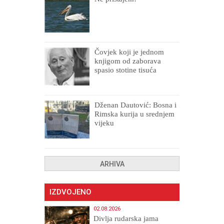
Čovjek koji je jednom
knjigom od zaborava
spasio stotine tisuća
drugih, prokletih i
uništenih
Dženan Dautović: Bosna i
Rimska kurija u srednjem
vijeku
ARHIVA
IZDVOJENO
02.08.2026
Divlja rudarska jama