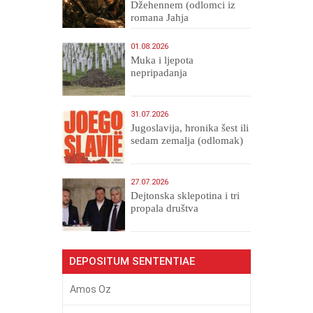
Džehennem (odlomci iz
romana Jahja
Veličanstveni)
01.08.2026
Muka i ljepota
nepripadanja
31.07.2026
Jugoslavija, hronika šest ili
sedam zemalja (odlomak)
27.07.2026
Dejtonska sklepotina i tri
propala društva
DEPOSITUM SENTENTIAE
Amos Oz