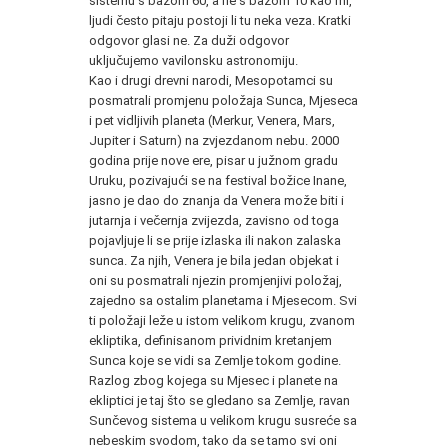
sistemu s bazom 60, a ne s bazom 10 kao mi,
ljudi često pitaju postoji li tu neka veza. Kratki
odgovor glasi ne. Za duži odgovor
uključujemo vavilonsku astronomiju.
Kao i drugi drevni narodi, Mesopotamci su
posmatrali promjenu položaja Sunca, Mjeseca
i pet vidljivih planeta (Merkur, Venera, Mars,
Jupiter i Saturn) na zvjezdanom nebu. 2000
godina prije nove ere, pisar u južnom gradu
Uruku, pozivajući se na festival božice Inane,
jasno je dao do znanja da Venera može biti i
jutarnja i večernja zvijezda, zavisno od toga
pojavljuje li se prije izlaska ili nakon zalaska
sunca. Za njih, Venera je bila jedan objekat i
oni su posmatrali njezin promjenjivi položaj,
zajedno sa ostalim planetama i Mjesecom. Svi
ti položaji leže u istom velikom krugu, zvanom
ekliptika, definisanom prividnim kretanjem
Sunca koje se vidi sa Zemlje tokom godine.
Razlog zbog kojega su Mjesec i planete na
ekliptici je taj što se gledano sa Zemlje, ravan
Sunčevog sistema u velikom krugu susreće sa
nebeskim svodom, tako da se tamo svi oni