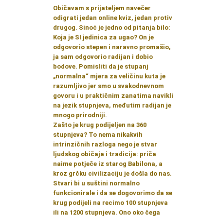
Običavam s prijateljem navečer
odigrati jedan online kviz, jedan protiv
drugog. Sinoć je jedno od pitanja bilo:
Koja je SI jedinica za ugao? On je
odgovorio stepen i naravno promašio,
ja sam odgovorio radijan i dobio
bodove. Pomisliti da je stupanj
„normalna“ mjera za veličinu kuta je
razumljivo jer smo u svakodnevnom
govoru i u praktičnim zanatima navikli
na jezik stupnjeva, međutim radijan je
mnogo prirodniji.
Zašto je krug podijeljen na 360
stupnjeva? To nema nikakvih
intrinzičnih razloga nego je stvar
ljudskog običaja i tradicija: priča
naime potječe iz starog Babilona, a
kroz grčku civilizaciju je došla do nas.
Stvari bi u suštini normalno
funkcionirale i da se dogovorimo da se
krug podijeli na recimo 100 stupnjeva
ili na 1200 stupnjeva. Ono oko čega