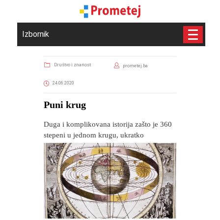
Izbornik
Društvo i znanost
prometej.ba
24.06.2020
Puni krug
Duga i komplikovana istorija zašto je 360
stepeni u jednom krugu, ukratko