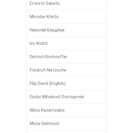
Ernesto Sabato
Miroslav Krleža
Никола́й Бердя́ев
Ivo Andrić
Dietrich Bonhoeffer
Friedrich Nietzsche
Filip David (English)
Fjodor Mihailovič Dostojevski
Nikos Kazantzakis
Meša Selimović