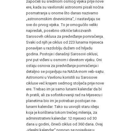
započeli su sredinom osmog vijeka prije nove
ere, kada su vavilonski astronomi pisali noćna
posmatranja u onome što danas nazivamo
„astronomskim dnevnicima“, i nastavljaju se
sve do prvog vijeka. To je omogućilo veliki
napredak, posebno otkriće takozvanih
Sarosovih ciklusa za predviđanje pomračenja.
Svaki od njih je ciklus od 223 lunarna mjeseca
ponavljan u razdoblju dužem od hiljadu
godina. Postoje i današnji Sarosovi ciklusi,
prvi put viđeni u osmom i devetom vijeku. Oni
ostaju osnova za predviđanje pomračenja i
detaljno se pojavljuju na NASA-inom veb-sajtu.
Astronomi u Vavilonu koristili su Sarosove
cikluse već krajem sedmog stoljeća prije nove
ere. Trebao im je samo lunarni kalendar da bi
ih pratili, ali za sofistikovaniji rad na Mjesecu i
planetima bio im je potreban postojan ne-
lunarni kalendar. Tako su usvojili staru ideju
koja je korištena tokom trećeg milenija, za
administrativni kalendar: 12 mjeseci od 30
dana u godini, čineći ciklus od 360 dana. Ovaj
„idealni kalendar“ ponovo se pojavljuje u