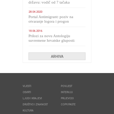
državu: vodič od 7 tačaka
28.04.2020
Portal Antimigrant: poziv na
otvaranje logora i progon
migranata poput bijesnih kerova
18.06.2016
Prilozi za novu Antologiju
suvremene hrvatske gluposti:
Kolinda i ekipa o navijačkim
huliganima
ARHIVA
VIJESTI
POVIJEST
OSVRTI
INTERVJU
LJUDI I KRAJEVI
PRIJEVODI
DRUŠTVO I ZNANOST
COPY/PASTE
KULTURA