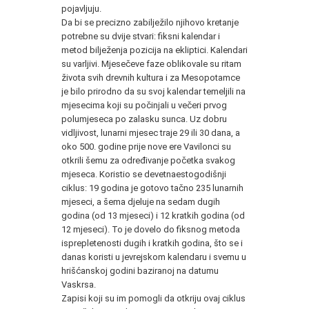
pojavljuju.
Da bi se precizno zabilježilo njihovo kretanje
potrebne su dvije stvari: fiksni kalendar i
metod bilježenja pozicija na ekliptici. Kalendari
su varljivi. Mjesečeve faze oblikovale su ritam
života svih drevnih kultura i za Mesopotamce
je bilo prirodno da su svoj kalendar temeljili na
mjesecima koji su počinjali u večeri prvog
polumjeseca po zalasku sunca. Uz dobru
vidljivost, lunarni mjesec traje 29 ili 30 dana, a
oko 500. godine prije nove ere Vavilonci su
otkrili šemu za određivanje početka svakog
mjeseca. Koristio se devetnaestogodišnji
ciklus: 19 godina je gotovo tačno 235 lunarnih
mjeseci, a šema djeluje na sedam dugih
godina (od 13 mjeseci) i 12 kratkih godina (od
12 mjeseci). To je dovelo do fiksnog metoda
isprepletenosti dugih i kratkih godina, što se i
danas koristi u jevrejskom kalendaru i svemu u
hrišćanskoj godini baziranoj na datumu
Vaskrsa.
Zapisi koji su im pomogli da otkriju ovaj ciklus