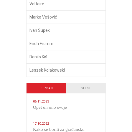
Voltaire
Marko Vešović
Ivan Supek
Erich Fromm
Danilo Kiš
Leszek Kołakowski
BEZDAN
VIJESTI
06.11.2023
​Opet on ono svoje
17.10.2022
Kako se boriti za građansku