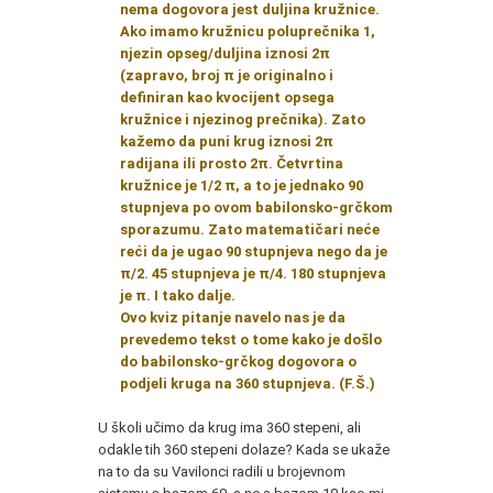
nema dogovora jest duljina kružnice.
Ako imamo kružnicu poluprečnika 1,
njezin opseg/duljina iznosi 2π
(zapravo, broj π je originalno i
definiran kao kvocijent opsega
kružnice i njezinog prečnika). Zato
kažemo da puni krug iznosi 2π
radijana ili prosto 2π. Četvrtina
kružnice je 1/2 π, a to je jednako 90
stupnjeva po ovom babilonsko-grčkom
sporazumu. Zato matematičari neće
reći da je ugao 90 stupnjeva nego da je
π/2. 45 stupnjeva je π/4. 180 stupnjeva
je π. I tako dalje.
Ovo kviz pitanje navelo nas je da
prevedemo tekst o tome kako je došlo
do babilonsko-grčkog dogovora o
podjeli kruga na 360 stupnjeva. (F.Š.)
U školi učimo da krug ima 360 stepeni, ali
odakle tih 360 stepeni dolaze? Kada se ukaže
na to da su Vavilonci radili u brojevnom