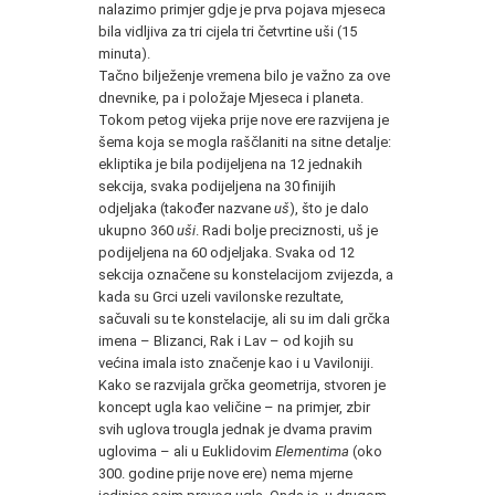
nalazimo primjer gdje je prva pojava mjeseca
bila vidljiva za tri cijela tri četvrtine uši (15
minuta).
Tačno bilježenje vremena bilo je važno za ove
dnevnike, pa i položaje Mjeseca i planeta.
Tokom petog vijeka prije nove ere razvijena je
šema koja se mogla raščlaniti na sitne detalje:
ekliptika je bila podijeljena na 12 jednakih
sekcija, svaka podijeljena na 30 finijih
odjeljaka (također nazvane
uš
), što je dalo
ukupno 360
uši
. Radi bolje preciznosti, uš je
podijeljena na 60 odjeljaka. Svaka od 12
sekcija označene su konstelacijom zvijezda, a
kada su Grci uzeli vavilonske rezultate,
sačuvali su te konstelacije, ali su im dali grčka
imena – Blizanci, Rak i Lav – od kojih su
većina imala isto značenje kao i u Vaviloniji.
Kako se razvijala grčka geometrija, stvoren je
koncept ugla kao veličine – na primjer, zbir
svih uglova trougla jednak je dvama pravim
uglovima – ali u Euklidovim
Elementima
(oko
300. godine prije nove ere) nema mjerne