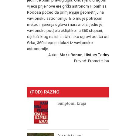
jedinice osim pravog ugla. Onda je, u drugom
vijeku prije nove ere grčki astronom Hiparh sa
Rodosa počeo da primjenjuje geometriju na
vavilonsku astronomiju. Bio mu je potreban
metod mjerenja uglova i naravno, slijedio je
vavilonsku podjelu ekliptike na 360 stepeni,
dijeleći krug na isti način. Iako uglovi potiču od
Grka, 360 stepeni dolazi iz vavilonske
astronomije.
Autor:
Mark Ronan
,
History Today
Prevod: Prometej.ba
(POD) RAZNO
Simptomi kraja
Ne pristajem!