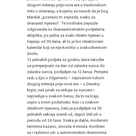
drugom mileniju prije nove ere u Vavilonskom
mitu o stvaranju, u kojemu se navodi da je bog
Marduk „postavio tri zvijezde, svaku za
dvanaest mjeseci“. Te trostruke zvijezde
odgovarale su dvanaestostrukim podjelama
ekliptike, po jedna za svaki idealni mjesec u
trajanju od 30 dana, ali to je bio idealizovani
kalendar koji se nije koristio u svakodnevnom
životu.
12 jednakih podjela za godinu dana također
se primjenjivalo na dan od zalaska sunca do
zalaska sunca, podijeljen na 12
berua
. Primjera
radi, u
Epu o Gilgamešu
– napisanom tokom
drugog milenija prije nove ere – u Devetoj
knjizi, naš junak se utrkuje sa suncem i
napreduje u svakom beruu, da bi na kraju
uspio u svom poduhvatu. Kao i u svakom
idealnom mjesecu, beru je podijeljen na 30
jednakih sekcija zvanih
uš
, dajući 360
uši
u
periodu od 24 časa. Svaka je dakle, modernim
terminira kazano, iznosila 4 minuta. Korišteni
su i razlomci uši: u astronomskim dnevnicima