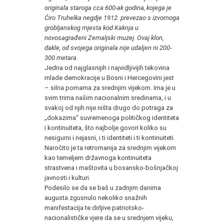
originala staroga cca 600-ak godina, kojega je
Ćiro Truhelka negdje 1912. prevezao s izvornoga
grobljanskog mjesta kod Kaknja u
novosagrađeni Zemaljski muzej. Ovaj klon,
dakle, od svojega originala nije udaljen ni 200-
300 metara.
Jedna od najglasnijih i najvidljivijih tekovina
mlade demokracije u Bosni i Hercegovini jest
– silna pomama za srednjim vijekom. Ima je u
svim trima našim nacionalnim sredinama, i u
svakoj od njih nije ništa drugo do potraga za
„dokazima“ suvremenoga političkog identiteta
i kontinuiteta, što najbolje govori koliko su
nesigurni i nejasni, i ti identiteti i ti kontinuiteti.
Naročito je ta retromanija za srednjim vijekom
kao temeljem državnoga kontinuiteta
strastvena i maštovita u bosansko-bošnjačkoj
javnosti i kulturi.
Podesilo se da se baš u zadnjim danima
augusta zgusnulo nekoliko snažnih
manifestacija te dirljive patriotsko-
nacionalističke vjere da se u srednjem vijeku,