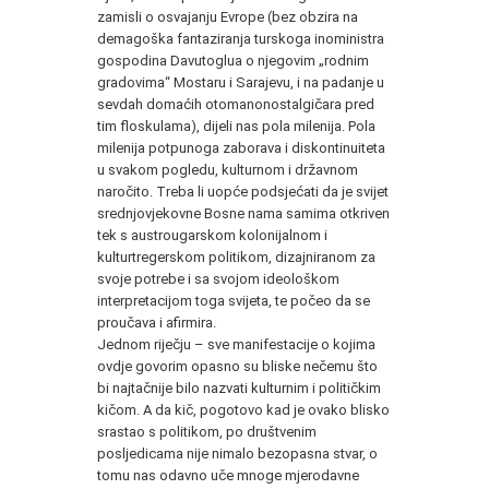
zamisli o osvajanju Evrope (bez obzira na
demagoška fantaziranja turskoga inoministra
gospodina Davutoglua o njegovim „rodnim
gradovima“ Mostaru i Sarajevu, i na padanje u
sevdah domaćih otomanonostalgičara pred
tim floskulama), dijeli nas pola milenija. Pola
milenija potpunoga zaborava i diskontinuiteta
u svakom pogledu, kulturnom i državnom
naročito. Treba li uopće podsjećati da je svijet
srednjovjekovne Bosne nama samima otkriven
tek s austrougarskom kolonijalnom i
kulturtregerskom politikom, dizajniranom za
svoje potrebe i sa svojom ideološkom
interpretacijom toga svijeta, te počeo da se
proučava i afirmira.
Jednom riječju – sve manifestacije o kojima
ovdje govorim opasno su bliske nečemu što
bi najtačnije bilo nazvati kulturnim i političkim
kičom. A da kič, pogotovo kad je ovako blisko
srastao s politikom, po društvenim
posljedicama nije nimalo bezopasna stvar, o
tomu nas odavno uče mnoge mjerodavne