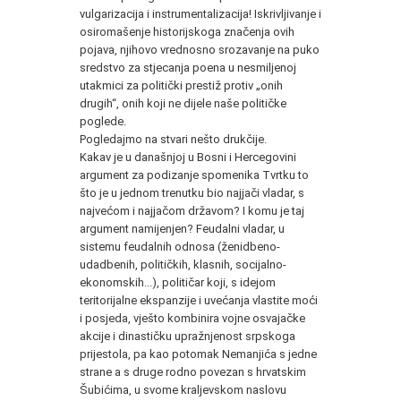
vulgarizacija i instrumentalizacija! Iskrivljivanje i
osiromašenje historijskoga značenja ovih
pojava, njihovo vrednosno srozavanje na puko
sredstvo za stjecanja poena u nesmiljenoj
utakmici za politički prestiž protiv „onih
drugih“, onih koji ne dijele naše političke
poglede.
Pogledajmo na stvari nešto drukčije.
Kakav je u današnjoj u Bosni i Hercegovini
argument za podizanje spomenika Tvrtku to
što je u jednom trenutku bio najjači vladar, s
najvećom i najjačom državom? I komu je taj
argument namijenjen? Feudalni vladar, u
sistemu feudalnih odnosa (ženidbeno-
udadbenih, političkih, klasnih, socijalno-
ekonomskih...), političar koji, s idejom
teritorijalne ekspanzije i uvećanja vlastite moći
i posjeda, vješto kombinira vojne osvajačke
akcije i dinastičku upražnjenost srpskoga
prijestola, pa kao potomak Nemanjića s jedne
strane a s druge rodno povezan s hrvatskim
Šubićima, u svome kraljevskom naslovu