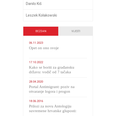
Danilo Kiš
Leszek Kołakowski
BEZDAN
VIJESTI
06.11.2023
​Opet on ono svoje
17.10.2022
Kako se boriti za građansku
državu: vodič od 7 tačaka
28.04.2020
Portal Antimigrant: poziv na
otvaranje logora i progon
migranata poput bijesnih kerova
18.06.2016
Prilozi za novu Antologiju
suvremene hrvatske gluposti:
Kolinda i ekipa o navijačkim