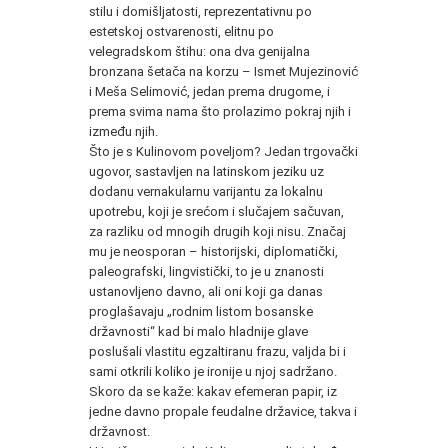
stilu i domišljatosti, reprezentativnu po
estetskoj ostvarenosti, elitnu po
velegradskom štihu: ona dva genijalna
bronzana šetača na korzu – Ismet Mujezinović
i Meša Selimović, jedan prema drugome, i
prema svima nama što prolazimo pokraj njih i
između njih.
Što je s Kulinovom poveljom? Jedan trgovački
ugovor, sastavljen na latinskom jeziku uz
dodanu vernakularnu varijantu za lokalnu
upotrebu, koji je srećom i slučajem sačuvan,
za razliku od mnogih drugih koji nisu. Značaj
mu je neosporan – historijski, diplomatički,
paleografski, lingvistički, to je u znanosti
ustanovljeno davno, ali oni koji ga danas
proglašavaju „rodnim listom bosanske
državnosti“ kad bi malo hladnije glave
poslušali vlastitu egzaltiranu frazu, valjda bi i
sami otkrili koliko je ironije u njoj sadržano.
Skoro da se kaže: kakav efemeran papir, iz
jedne davno propale feudalne državice, takva i
državnost.