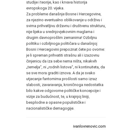
studije i teorije, kao i krvava historija
evropskoga 20. vijeka.
Za probleme današnje Bosne i Hercegovine,
za njezino eventualno oblikovanje u održivu i
svima prihvatljivu državnu i društvenu strukturu,
nije lijeka u srednjovjekovnim maglama i
drugim davnoprošlim zemanima! Ozbiljnu
politiku i ozbiljnoga političara u današnjoj
Bosni i Hercegovini prepoznat ćete po ovome:
je li spreman prihvatiti strašnu ali i izazovnu
činjenicu da iza sebe nema ništa, nikakvih
„temelja“, ni „rodnih listova“, ni kontinuiteta, da
se sve mora graditi iznova. A da je svako
utjecanje fantomima prošlosti samo izraz
slabosti, zavaravanja, kroničnoga nedostatka
bilo kakve odgovorne političke koncepcije i
vizije za budućnost, te, u krajnjoj liniji,
besplodne a opasne populističke i
nacionalističke demagogije.
ivanlovrenovic.com