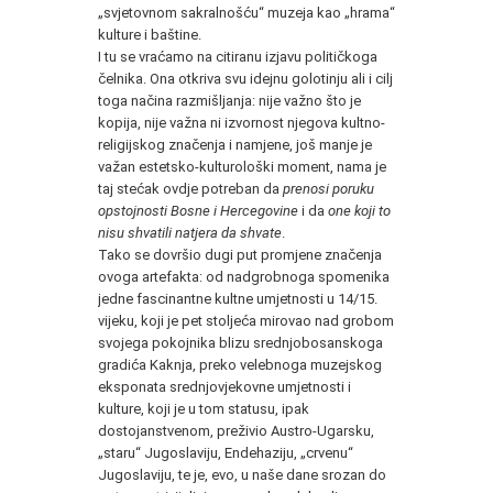
„svjetovnom sakralnošću“ muzeja kao „hrama“
kulture i baštine.
I tu se vraćamo na citiranu izjavu političkoga
čelnika. Ona otkriva svu idejnu golotinju ali i cilj
toga načina razmišljanja: nije važno što je
kopija, nije važna ni izvornost njegova kultno-
religijskog značenja i namjene, još manje je
važan estetsko-kulturološki moment, nama je
taj stećak ovdje potreban da
prenosi poruku
opstojnosti Bosne i Hercegovine
i da
one koji to
nisu shvatili natjera da shvate
.
Tako se dovršio dugi put promjene značenja
ovoga artefakta: od nadgrobnoga spomenika
jedne fascinantne kultne umjetnosti u 14/15.
vijeku, koji je pet stoljeća mirovao nad grobom
svojega pokojnika blizu srednjobosanskoga
gradića Kaknja, preko velebnoga muzejskog
eksponata srednjovjekovne umjetnosti i
kulture, koji je u tom statusu, ipak
dostojanstvenom, preživio Austro-Ugarsku,
„staru“ Jugoslaviju, Endehaziju, „crvenu“
Jugoslaviju, te je, evo, u naše dane srozan do