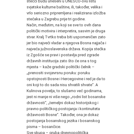
stećci budu uneseni u UNESCO-ovu listu
svjetske kulturne baštine, ili, također, velika i
vrlo seriozno pripremljena i realizirana izložba
stećaka u Zagrebu prije tri godine.
Način, međutim, na koji se sve to ovih dana
politički motivira i interpretira, sasvim je druga
stvar. Kralj Tvrtko treba biti uspomeničen zato
jer bio najveći vladar a njegova Bosna najjača i
najveća južnoslavenska država. Kopija stećka
iz Zgošće se pravi i postavlja pred zgrade
državnih institucija zato što će ona s tog
mjesta – kaže gradski politički čelnik –
„prenositi svojevrsnu poruku: poruku
opstojnosti Bosne i Hercegovine i red je da to
oni koji to do sada nisu shvatili shvate“. A
Kulinova povelja, to slušamo već godinama,
jest ni manje ni više nego „rodni list bosanske
državnosti“, „temeljni dokaz historijskog i
pravno-političkog postojanja i kontinuiteta
državnosti Bosne“. Također, ona je dokaz
postojanja bosanskog jezika i bosanskog
pisma – bosančice.
Sve skupa – gruba dnevnopolitička