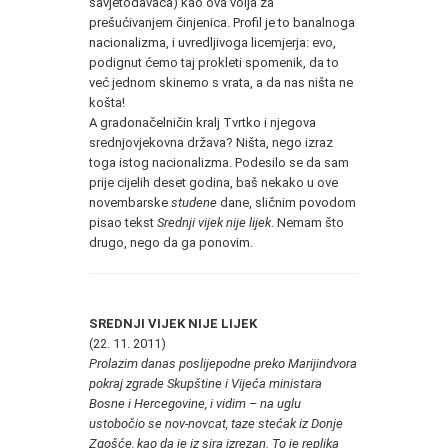
savjetodavaca) kao ova volja za
prešućivanjem činjenica. Profil je to banalnoga
nacionalizma, i uvredljivoga licemjerja: evo,
podignut ćemo taj prokleti spomenik, da to
već jednom skinemo s vrata, a da nas ništa ne
košta!
A gradonačelničin kralj Tvrtko i njegova
srednjovjekovna država? Ništa, nego izraz
toga istog nacionalizma. Podesilo se da sam
prije cijelih deset godina, baš nekako u ove
novembarske
studene
dane, sličnim povodom
pisao tekst
Srednji vijek nije lijek
. Nemam što
drugo, nego da ga ponovim.
SREDNJI VIJEK NIJE LIJEK
(22. 11. 2011)
Prolazim danas poslijepodne preko Marijindvora
pokraj zgrade Skupštine i Vijeća ministara
Bosne i Hercegovine, i vidim – na uglu
ustobočio se nov-novcat, taze stećak iz Donje
Zgošće, kao da je iz sira izrezan. To je replika