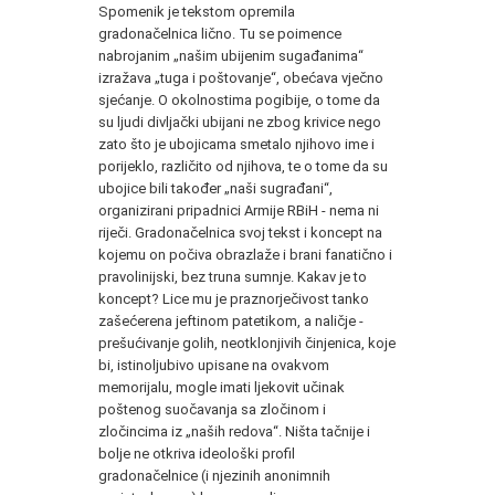
Spomenik je tekstom opremila
gradonačelnica lično. Tu se poimence
nabrojanim „našim ubijenim sugađanima“
izražava „tuga i poštovanje“, obećava vječno
sjećanje. O okolnostima pogibije, o tome da
su ljudi divljački ubijani ne zbog krivice nego
zato što je ubojicama smetalo njihovo ime i
porijeklo, različito od njihova, te o tome da su
ubojice bili također „naši sugrađani“,
organizirani pripadnici Armije RBiH - nema ni
riječi. Gradonačelnica svoj tekst i koncept na
kojemu on počiva obrazlaže i brani fanatično i
pravolinijski, bez truna sumnje. Kakav je to
koncept? Lice mu je praznorječivost tanko
zašećerena jeftinom patetikom, a naličje -
prešućivanje golih, neotklonjivih činjenica, koje
bi, istinoljubivo upisane na ovakvom
memorijalu, mogle imati ljekovit učinak
poštenog suočavanja sa zločinom i
zločincima iz „naših redova“. Ništa tačnije i
bolje ne otkriva ideološki profil
gradonačelnice (i njezinih anonimnih