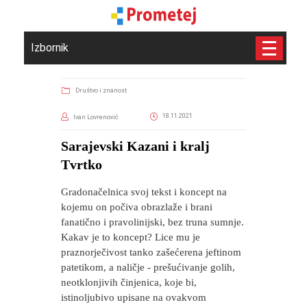
Izbornik
Društvo i znanost
18.11.2021
Ivan Lovrenović
Sarajevski Kazani i kralj
Tvrtko
Gradonačelnica svoj tekst i koncept na
kojemu on počiva obrazlaže i brani
fanatično i pravolinijski, bez truna sumnje.
Kakav je to koncept? Lice mu je
praznorječivost tanko zašećerena jeftinom
patetikom, a naličje - prešućivanje golih,
neotklonjivih činjenica, koje bi,
istinoljubivo upisane na ovakvom