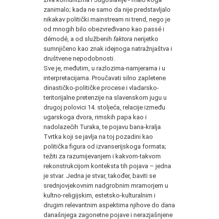
zanimalo; kada ne samo da nije predstavljalo
nikakav politički mainstream ni trend, nego je
od mnogih bilo obezvređivano kao passé i
démodé, a od službenih
faktora
nerijetko
sumnjičeno kao znak idejnoga natražnjaštva i
društvene nepodobnosti.
Sve je, međutim, u razlozima-namjerama i u
interpretacijama. Proučavati silno zapletene
dinastičko-političke procese i vladarsko-
teritorijalne pretenzije na slavenskom jugu u
drugoj polovici 14. stoljeća, relacije između
ugarskoga dvora, rimskih papa kao i
nadolazećih Turaka, te pojavu bana-kralja
Tvrtka koji se javlja na toj pozadini kao
politička figura od izvanserijskoga formata;
težiti za razumijevanjem i kakvom-takvom
rekonstrukcijom konteksta tih pojava – jedna
je stvar. Jedna je stvar, također, baviti se
srednjovjekovnim nadgrobnim mramorjem u
kultno-religijskim, estetsko-kulturalnim i
drugim relevantnim aspektima njihove do dana
današnjega zagonetne pojave i nerazjašnjene