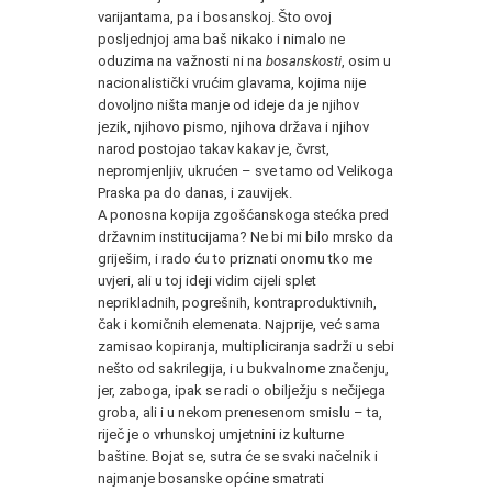
varijantama, pa i bosanskoj. Što ovoj
posljednjoj ama baš nikako i nimalo ne
oduzima na važnosti ni na
bosanskosti
, osim u
nacionalistički vrućim glavama, kojima nije
dovoljno ništa manje od ideje da je njihov
jezik, njihovo pismo, njihova država i njihov
narod postojao takav kakav je, čvrst,
nepromjenljiv, ukrućen – sve tamo od Velikoga
Praska pa do danas, i zauvijek.
A ponosna kopija zgošćanskoga stećka pred
državnim institucijama? Ne bi mi bilo mrsko da
griješim, i rado ću to priznati onomu tko me
uvjeri, ali u toj ideji vidim cijeli splet
neprikladnih, pogrešnih, kontraproduktivnih,
čak i komičnih elemenata. Najprije, već sama
zamisao kopiranja, multipliciranja sadrži u sebi
nešto od sakrilegija, i u bukvalnome značenju,
jer, zaboga, ipak se radi o obilježju s nečijega
groba, ali i u nekom prenesenom smislu – ta,
riječ je o vrhunskoj umjetnini iz kulturne
baštine. Bojat se, sutra će se svaki načelnik i
najmanje bosanske općine smatrati