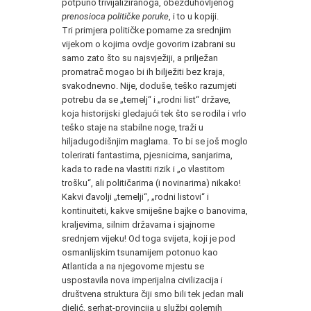
potpuno trivijaliziranoga, obezduhovljenog
prenosioca političke poruke
, i to u kopiji.
Tri primjera političke pomame za srednjim
vijekom o kojima ovdje govorim izabrani su
samo zato što su najsvježiji, a prilježan
promatrač mogao bi ih bilježiti bez kraja,
svakodnevno. Nije, doduše, teško razumjeti
potrebu da se „temelj“ i „rodni list“ države,
koja historijski gledajući tek što se rodila i vrlo
teško staje na stabilne noge, traži u
hiljadugodišnjim maglama. To bi se još moglo
tolerirati fantastima, pjesnicima, sanjarima,
kada to rade na vlastiti rizik i „o vlastitom
trošku“, ali političarima (i novinarima) nikako!
Kakvi đavolji „temelji“, „rodni listovi“ i
kontinuiteti, kakve smiješne bajke o banovima,
kraljevima, silnim državama i sjajnome
srednjem vijeku! Od toga svijeta, koji je pod
osmanlijskim tsunamijem potonuo kao
Atlantida a na njegovome mjestu se
uspostavila nova imperijalna civilizacija i
društvena struktura čiji smo bili tek jedan mali
djelić, serhat-provincija u službi golemih