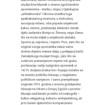
studije Eme Mazrak o dvama zgošćanskim
spomenicima - stećku i stupu.) Cjelokupna
„arhitektonska“ i likovna izvedba toga
spektakularnog mramora, u slobodnoj
asocijaciji rečeno, više pripada umjetnosti
kakvu, recimo, predstavlja zlatarsko remek-
djelo zadarska škrinja sv. Šimuna, nego ičemu
što se može vidjeti u umjetnosti stećaka.
Sporno je, napokon, i mjesto. Prvo, zato što se
original ovoga spomenika nalazi samo
stotinu-dvjesto metara dalje, u prelijepoj bašči
Zemaljskoga muzeja! Drugo, zato što se
ovakvom prenamjenom mjesta vrši gruba
profanacija: nečiji nadgrobni spomenik iz
14/15. stoljeća (makar bio i kopija) instalira se
na izrazito političku lokaciju, s naglašeno
političkom namjerom. I samo premještanje
originala 1913. godine s izvorne grobljanske
lokacije na Crkvini u Donjoj Zgošći u prostor
Muzeja sadržavalo je nešto od svetogrđa –
kultno-religijskog, kulturno-ambijentalnog, ali
je to barem djelomično kompenzirano