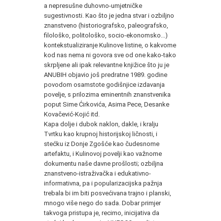
a nepresušne duhovno-umjetničke
sugestivnosti. Kao što je jedna stvar i ozbiljno
znanstveno (historiografsko, paleografsko,
filološko, politološko, socio-ekonomsko...)
kontekstualiziranje Kulinove listine, o kakvome
kod nas nema ni govora sve od one kako-tako
skrpljene ali ipak relevantne knjižice što ju je
ANUBIH objavio još predratne 1989. godine
povodom osamstote godišnjice izdavanja
povelje, s prilozima eminentnih znanstvenika
poput Sime Ćirkovića, Asima Pece, Desanke
Kovačević-Kojić itd.
Kapa dolje i dubok naklon, dakle, i kralju
Tvrtku kao krupnoj historijskoj ličnosti, i
stećku iz Donje Zgošće kao čudesnome
artefaktu, i Kulinovoj povelji kao važnome
dokumentu naše davne prošlosti; ozbiljna
znanstveno-istraživačka i edukativno-
informativna, pa i popularizacijska pažnja
trebala bi im biti posvećivana trajno i planski,
mnogo više nego do sada. Dobar primjer
takvoga pristupa je, recimo, inicijativa da