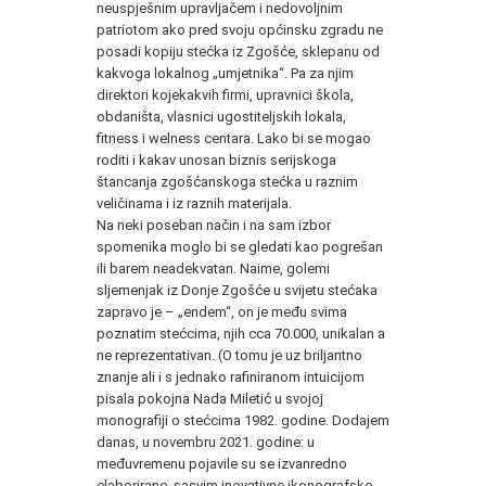
neuspješnim upravljačem i nedovoljnim
patriotom ako pred svoju općinsku zgradu ne
posadi kopiju stećka iz Zgošće, sklepanu od
kakvoga lokalnog „umjetnika“. Pa za njim
direktori kojekakvih firmi, upravnici škola,
obdaništa, vlasnici ugostiteljskih lokala,
fitness i welness centara. Lako bi se mogao
roditi i kakav unosan biznis serijskoga
štancanja zgošćanskoga stećka u raznim
veličinama i iz raznih materijala.
Na neki poseban način i na sam izbor
spomenika moglo bi se gledati kao pogrešan
ili barem neadekvatan. Naime, golemi
sljemenjak iz Donje Zgošće u svijetu stećaka
zapravo je – „endem“, on je među svima
poznatim stećcima, njih cca 70.000, unikalan a
ne reprezentativan. (O tomu je uz briljantno
znanje ali i s jednako rafiniranom intuicijom
pisala pokojna Nada Miletić u svojoj
monografiji o stećcima 1982. godine. Dodajem
danas, u novembru 2021. godine: u
međuvremenu pojavile su se izvanredno
elaborirane, sasvim inovativne ikonografske