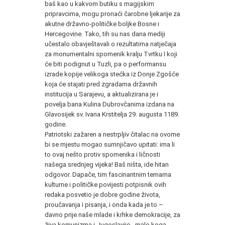
baš kao u kakvom butiku s magijskim
pripravcima, mogu pronaći čarobne ljekarije za
akutne državno-političke boljke Bosne i
Hercegovine. Tako, tih su nas dana mediji
učestalo obavještavali o rezultatima natječaja
za monumentalni spomenik kralju Tvrtku I koji
će biti podignut u Tuzli, pa o performansu
izrade kopije velikoga stećka iz Donje Zgošće
koja će stajati pred zgradama državnih
institucija u Sarajevu, a aktualizirana je i
povelja bana Kulina Dubrovčanima izdana na
Glavosijek sv. Ivana Krstitelja 29. augusta 1189.
godine.
Patriotski zažaren a nestrpljiv čitalac na ovome
bi se mjestu mogao sumnjičavo upitati: ima li
to ovaj nešto protiv spomenika i ličnosti
našega srednjeg vijeka! Baš ništa, ide hitan
odgovor. Dapače, tim fascinantnim temama
kulturne i političke povijesti potpisnik ovih
redaka posvetio je dobre godine života,
proučavanja i pisanja, i onda kada je to –
davno prije naše mlade i krhke demokracije, za
živa komunizma i Jugoslavije - malo koga