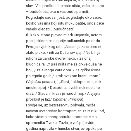
slavi. Vi u prošlosti nemate ništa, vaša je samo
– budućnost, ako u vas bude pameti.
Pogledajte sadašnjost, pogledajte oko sebe,
koliko vas ima koji istu muku patite, onda ćete
veselo gledati u budućnost!“
Ili, kako je ono pjevao mladi Crnjanski, netom
poslije klaonica najprije balkanskih pa onda
Prvoga svjetskog rata: „Nisam ja za srebro ni
zlato plako, / niti za Dušanov sjaj. / Ne bih ja
rukom za carske dvore mako, / za onaj
bludnica raj. // Baš ništa me za crkve duša ne
boli, / za silnoga cara dom. / Za grčke ikone
poleguša golih / u robovskom hramu mom.“
(
Vojnička pesma
), i: „Slavi, i oklopnicima, nek
umukne poj. / Despotica svetih nek nestane
draž. / Gladan i krvav je narod moj. / A sjajna
prošlost je laž.“ (
Spomen Principu
).
I ovdje se, uz bezrezervnu pohvalu, može
navesti izvanredan kontraprimjer: za razliku od,
kako vidimo, mnogostruko sporne ideje o
spomeniku Tvrtku, Tuzla je već prije više
godina napravila vrhunsku stvar, evropsku po