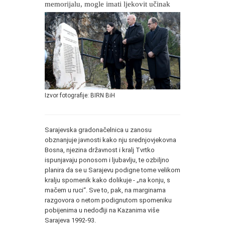
memorijalu, mogle imati ljekovit učinak
Izvor fotografije: BIRN BiH
Sarajevska gradonačelnica u zanosu
obznanjuje javnosti kako nju srednjovjekovna
Bosna, njezina državnost i kralj Tvrtko
ispunjavaju ponosom i ljubavlju, te ozbiljno
planira da se u Sarajevu podigne tome velikom
kralju spomenik kako dolikuje - „na konju, s
mačem u ruci“. Sve to, pak, na marginama
razgovora o netom podignutom spomeniku
pobijenima u nedođiji na Kazanima više
Sarajeva 1992-93.