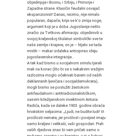
objedinjuje i Bosnu, i Srbiju, i Primorje i
Zapadne strane. Klasični feudalni osvajač
ekspanzionist! Danas, recimo, nije nimalo
popularan, dapače, krije se k'o zmija noge,
argument koji je u doba Jugoslavije nešto
značio za Tvrtkovu afirmaciju: objedinivši u
svojoj kraljevskoj titulaturi simbolički sve te
naše zemlje i krajeve, on je – htjelo se tada
misliti – makar izdaleka anticipirao ideju
jugoslavenske integracije...
A tek kad bismo u socijalnom smislu tjerali
mak na konac (što bi se s nekakvim vražijim
razlozima moglo očekivati barem od naših
deklariranih ljevičara i socijaldemokrata),
mogli bismo se poslužiti žestokom
antifeudalnom i antitradicionalističkom,
sasvim krležijanskom invektivom Antuna
Radića, kada se daleke 1903. godine obraća
hrvatskim seljacima: „Ljudi, ne budite ludi! Vi
prošlosti nemate, jer prošlost i povijest imaju
samo kraljevi i velikaši, vaši gospodari. Prah
vaših djedova znao bi vam pričati samo o
mukama, ropstvu i sužanjstvu, a ni o kakvoj