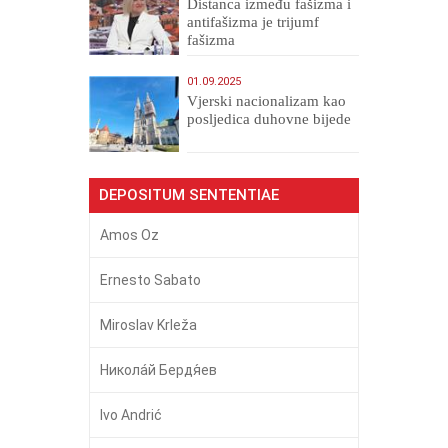
Distanca između fašizma i
antifašizma je trijumf
fašizma
01.09.2025
​Vjerski nacionalizam kao
posljedica duhovne bijede
DEPOSITUM SENTENTIAE
Amos Oz
Ernesto Sabato
Miroslav Krleža
Никола́й Бердя́ев
Ivo Andrić