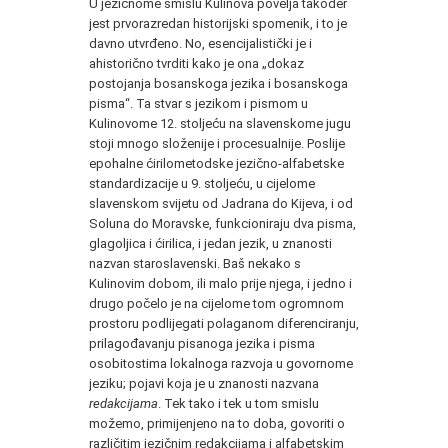
U jezičnome smislu Kulinova povelja također
jest prvorazredan historijski spomenik, i to je
davno utvrđeno. No, esencijalistički je i
ahistorično tvrditi kako je ona „dokaz
postojanja bosanskoga jezika i bosanskoga
pisma“. Ta stvar s jezikom i pismom u
Kulinovome 12. stoljeću na slavenskome jugu
stoji mnogo složenije i procesualnije. Poslije
epohalne ćirilometodske jezično-alfabetske
standardizacije u 9. stoljeću, u cijelome
slavenskom svijetu od Jadrana do Kijeva, i od
Soluna do Moravske, funkcioniraju dva pisma,
glagoljica i ćirilica, i jedan jezik, u znanosti
nazvan staroslavenski. Baš nekako s
Kulinovim dobom, ili malo prije njega, i jedno i
drugo počelo je na cijelome tom ogromnom
prostoru podlijegati polaganom diferenciranju,
prilagođavanju pisanoga jezika i pisma
osobitostima lokalnoga razvoja u govornome
jeziku; pojavi koja je u znanosti nazvana
redakcijama
. Tek tako i tek u tom smislu
možemo, primijenjeno na to doba, govoriti o
različitim jezičnim redakcijama i alfabetskim