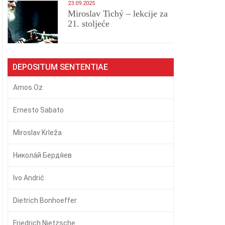
23.09.2025
Miroslav Tichý – lekcije za
21. stoljeće
DEPOSITUM SENTENTIAE
Amos Oz
Ernesto Sabato
Miroslav Krleža
Никола́й Бердя́ев
Ivo Andrić
Dietrich Bonhoeffer
Friedrich Nietzsche