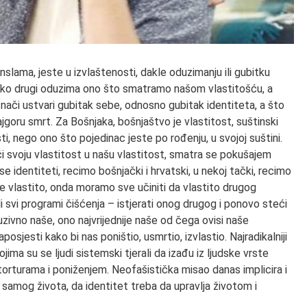
slama, jeste u izvlaštenosti, dakle oduzimanju ili gubitku
neko drugi oduzima ono što smatramo našom vlastitošću, a
či ustvari gubitak sebe, odnosno gubitak identiteta, a što
jgoru smrt. Za Bošnjaka, bošnjaštvo je vlastitost, suštinski
ti, nego ono što pojedinac jeste po rođenju, u svojoj suštini.
i svoju vlastitost u našu vlastitost, smatra se pokušajem
 se identiteti, recimo bošnjački i hrvatski, u nekoj tački, recimo
še vlastito, onda moramo sve učiniti da vlastito drugog
i svi programi čišćenja – istjerati onog drugog i ponovo steći
uzivno naše, ono najvrijednije naše od čega ovisi naše
zaposjesti kako bi nas poništio, usmrtio, izvlastio. Najradikalniji
ojima su se ljudi sistemski tjerali da izađu iz ljudske vrste
orturama i poniženjem. Neofašistička misao danas implicira i
d samog života, da identitet treba da upravlja životom i