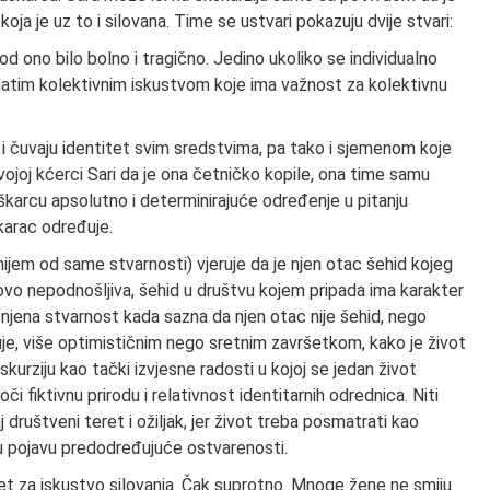
oja je uz to i silovana. Time se ustvari pokazuju dvije stvari:
od ono bilo bolno i tragično. Jedino ukoliko se individualno
datim kolektivnim iskustvom koje ima važnost za kolektivnu
 i čuvaju identitet svim sredstvima, pa tako i sjemenom koje
joj kćerci Sari da je ona četničko kopile, ona time samu
karcu apsolutno i determinirajuće određenje u pitanju
arac određuje.
nijem od same stvarnosti) vjeruje da je njen otac šehid kojeg
otovo nepodnošljiva, šehid u društvu kojem pripada ima karakter
jena stvarnost kada sazna da njen otac nije šehid, nego
čuje, više optimističnim nego sretnim završetkom, kako je život
kurziju kao tački izvjesne radosti u kojoj se jedan život
či fiktivnu prirodu i relativnost identitarnih odrednica. Niti
j društveni teret i ožiljak, jer život treba posmatrati kao
nu pojavu predodređujuće ostvarenosti.
et za iskustvo silovanja. Čak suprotno. Mnoge žene ne smiju