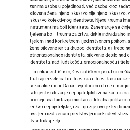
zanima osoba u pojedinosti, već osoba kroz zadate
silovana žena, njeno iskustvo nije njeno iskustvo, v
iskustvo kolektivnog identiteta. Njena trauma ima
instrumentima boli identiteta. Zanemaruje se činjen
tjelesna bol i trauma za žrtvu, dakle individualno 
tijelom i nad konkretnom i jedinstvenom psihom, a 
žene silovane jer su drugog identiteta, ali treba n
etnonacionalnog identiteta, silovanje desilo nad 
identiteta, nad ljudskošću, emocionalnošću i tjel
U muškocentričnom, šovinističkom poretku muškarc
tretirajući seksualni odnos kao odnos dominacije-
seksualne moći. Danas svjedočimo da se o moguće
ratu jeste silovanje neprijateljskih žena kao čin n
podsvjesna fantazija muškarca. Idealna prilika udovo
jer kao neprijateljske, nad njima je nasilje legitim
nasiljem nad ženom predstavlja muški ideal stras
dvostrukoj želji: