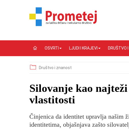
OSVRTI
LJUDI I KRAJEVI
DRUŠTVO 
Društvo i znanost
​Silovanje kao najtež
vlastitosti
Činjenica da identitet upravlja našim 
identitetima, objašnjava zašto silovatel