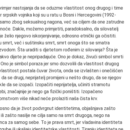
primjer nastojanja da se oduzme vlastitost onog drugog i time
r srpskih vojnika koji su u ratu u Bosni i Hercegovini (1992-
ne samo zbog seksualnog nagona, već sa ciljem da one zatrudne
rudnoće. Dakle, možemo primjetiti, paradoksalno, da silovatelj
je želio njegovo iskorjenjivanje, odnosno etnički ga očistiti.
čku smrt, već i suštinsku smrt, smrt onoga što se smatra
oizvodom. Šta uraditi s djetetom rođenim iz silovanja? Šta je
vo dijete je nepripadajuće. Ono je dokaz, živući simbol smrti
. Ono je simbol poraza jer smo dozvolili da vlastitost drugog
 vlastitost postala čuvar života, onda se izvlašten i onečišćen
e da se drugi, neprijatelj promijeni u nešto drugo, da se njegov
kle da se izopači. Izopačiti neprijatelja, učiniti stramotu
i, značajnije je nego ga fizički poništiti. Izopačeno
omstvom više nikad neće prolaziti naša čista krv.
nosno da je život podvrgnut identitetima, objašnjava zašto
 ili zašto nasilje ne cilja samo na smrt drugoga, nego na
nca za samog sebe. To je prava smrt, jer vladavina identiteta
ube ili ukaljaju identitetske vlastitosti. Tiraniju identiteta ne