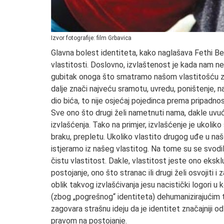
Izvor fotografije: film Grbavica
Glavna bolest identiteta, kako naglašava Fethi Ben
vlastitosti. Doslovno, izvlaštenost je kada nam 
gubitak onoga što smatramo našom vlastitošću zna
dalje znači najveću sramotu, uvredu, poništenje, na
dio bića, to nije osjećaj pojedinca prema pripadnos
Sve ono što drugi želi nametnuti nama, dakle uvuć
izvlašćenja. Tako na primjer, izvlašćenje je ukoliko
braku, prepletu. Ukoliko vlastito drugog uđe u na
istjeramo iz našeg vlastitog. Na tome su se svodil
čistu vlastitost. Dakle, vlastitost jeste ono ekskl
postojanje, ono što stranac ili drugi želi osvojiti i 
oblik takvog izvlašćivanja jesu nacistički logori u k
(zbog „pogrešnog“ identiteta) dehumanizirajućim t
zagovara strašnu ideju da je identitet značajniji o
pravom na postojanje.