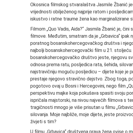
Okosnica filmskog stvaralaštva Jasmile Žbanić j
vrijednosti obilježenog najprije ratom i posljedi
iskustvo i ratne traume žena kao marginalizirane
Filmom „Quo Vadis, Aida?“ Jasmila Žbanić je, čini 
filmove. Međutim, smatram da je „Grbavica“ ipak nje
poratnog bosanskohercegovačkog društva i njego
najbolji bosanskohercegovački film u 21. stoljeću. F
bosanskohercegovačko društvo jeste, njegovu svijes
odnosa prema ratu, posljedica rata, šehida, silovanj
najstravičniju moguću posljedicu – dijete koje je pr
prestaje njegovo stravično dejstvo. Zbog toga, po 
pogotovo ovaj u Bosni i Hercegovini, nego film „Qu
perspektivu majke koja pokušava spasiti svoju por
ispričala majstorski, na nivou najvećih filmova s t
tragičnosti mnogo je više prisutan u filmu „Grbavi
silovanja. Moje najbliže, moje dijete, jeste proizv
živjeti s tim?
U filmu „Grbavica“ društvena prava žena ovise o 