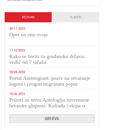
BEZDAN
VIJESTI
06.11.2023
​Opet on ono svoje
17.10.2022
Kako se boriti za građansku državu:
vodič od 7 tačaka
28.04.2020
Portal Antimigrant: poziv na otvaranje
logora i progon migranata poput
bijesnih kerova
18.06.2016
Prilozi za novu Antologiju suvremene
hrvatske gluposti: Kolinda i ekipa o
navijačkim huliganima
ARHIVA