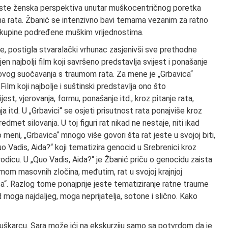
este ženska perspektiva unutar muškocentričnog poretka
cama rata. Žbanić se intenzivno bavi temama vezanim za ratno
 skupine podređene muškim vrijednostima.
se, postigla stvaralački vrhunac zasjenivši sve prethodne
n najbolji film koji savršeno predstavlja svijest i ponašanje
vog suočavanja s traumom rata. Za mene je „Grbavica“
ilm koji najbolje i suštinski predstavlja ono što
t, vjerovanja, formu, ponašanje itd., kroz pitanje rata,
a itd. U „Grbavici“ se osjeti prisutnost rata ponajviše kroz
edmet silovanja. U toj figuri rat nikad ne nestaje, niti ikad
meni, „Grbavica“ mnogo više govori šta rat jeste u svojoj biti,
o Vadis, Aida?“ koji tematizira genocid u Srebrenici kroz
odicu. U „Quo Vadis, Aida?“ je Žbanić priču o genocidu zaista
emom masovnih zločina, međutim, rat u svojoj krajnjoj
ca“. Razlog tome ponajprije jeste tematiziranje ratne traume
od moga najdaljeg, moga neprijatelja, sotone i slično. Kako
muškarcu. Sara može ići na ekskurziju samo sa potvrdom da je