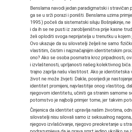
Benslama navodi jedan paradigmatski i stravičan 
ga se u srži porazi i poništi. Benslama uzima primje
1995.) počeli da sistematski siluju Bošnjakinje, 
i da ih se ne pusti iz zarobljeništva prije kasne t
želi oploditi svoga neprijatelja u trenutku u kojem 
Ovo ukazuje da su silovatelji željeli ne samo fizi
vlastitim, čistim i najznačajnijim identitetskim pr
ono? Ako se osoba posmatra kroz pripadnosti, ovak
i izvlaštenosti, uprljanosti našeg kolektivnog bića
trajno zaprlja našu vlastitost. Ako je identitetska
život ne može živjeti. Dakle, posrijedi je nastojanj
identitet promijeni, najvlastitije onog vlastitog, da
njegovom identitetu, učiniti ga stranim samome seb
potomstvo je najbolji primjer tome, jer takvim pot
Činjenica da identitet upravlja našim životima, od
silovatelji nisu silovali samo iz seksualnog nagona,
njegovo izvlašćivanje, njegovo preokretanje u stra
podrazumijeva da je prava smrt jedino ukoliko se izg