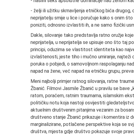
- nasilni seks apsolutne dominacije nad ženom kao
- želji ili užitku skrnavljenja etničkog bića drugog,
neprijatelju smije u lice i poručuje kako s onim što
poniziti, odnosno izvlastiti ih, a ne samo fizički usm
Dakle, silovanje tako predstavlja ratno oružje koje 
neprijatelja, u neprijatelja se upisuje ono što taj 
principi, oduzima se vlastitost identiteta kao najve
izvlaštenosti, jeste tiho i mučno umiranje, najteži o
poruka o pobjedi, o samovoljnom raspolaganju nad n
napad na žene, već napad na etničku grupu, preva
Meni najbolji primjer ratnog silovanja, ratne traume
Žbanić. Filmovi Jasmile Žbanić u pravilu se bave
ratom, poraćem, ratnim traumama, islamskim ekstr
političku notu koja nastoji osvijestiti gledateljst
aktuelnim društvenim pitanjima vezanim za bosans
društveno stanje Žbanić prikazuje i komentira iz
marginalizirane, potlačene perspektive koja se sv
društva, mjesta gdje društvo pokazuje svoje pravo