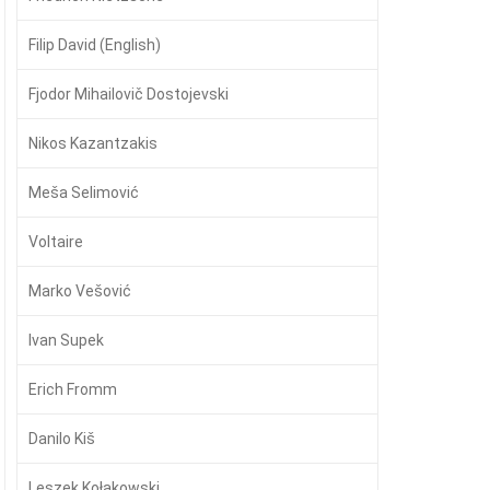
Filip David (English)
Fjodor Mihailovič Dostojevski
Nikos Kazantzakis
Meša Selimović
Voltaire
Marko Vešović
Ivan Supek
Erich Fromm
Danilo Kiš
Leszek Kołakowski