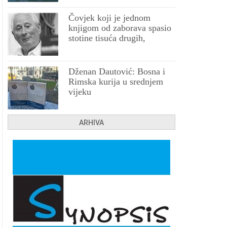
Čovjek koji je jednom
knjigom od zaborava spasio
stotine tisuća drugih,
prokletih i uništenih
Dženan Dautović: Bosna i
Rimska kurija u srednjem
vijeku
ARHIVA