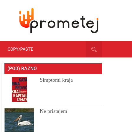
COPY/PASTE
(POD) RAZNO
Simptomi kraja
Ne pristajem!