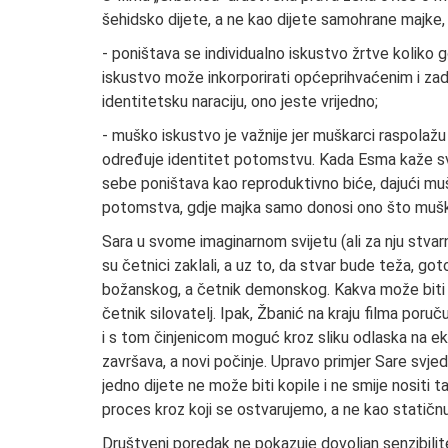
šehidsko dijete, a ne kao dijete samohrane majke, k
- poništava se individualno iskustvo žrtve koliko g
iskustvo može inkorporirati općeprihvaćenim i za
identitetsku naraciju, ono jeste vrijedno;
- muško iskustvo je važnije jer muškarci raspolažu
određuje identitet potomstvu. Kada Esma kaže svo
sebe poništava kao reproduktivno biće, dajući muš
potomstva, gdje majka samo donosi ono što mušk
Sara u svome imaginarnom svijetu (ali za nju stvar
su četnici zaklali, a uz to, da stvar bude teža, g
božanskog, a četnik demonskog. Kakva može biti n
četnik silovatelj. Ipak, Žbanić na kraju filma poru
i s tom činjenicom moguć kroz sliku odlaska na eks
završava, a novi počinje. Upravo primjer Sare svjedo
jedno dijete ne može biti kopile i ne smije nositi ta
proces kroz koji se ostvarujemo, a ne kao statič
Društveni poredak ne pokazuje dovoljan senzibilit