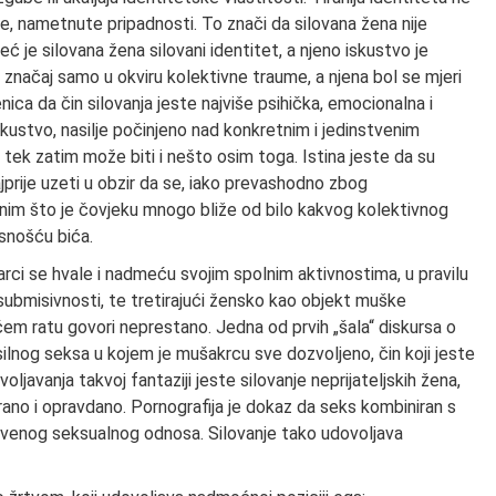
, nametnute pripadnosti. To znači da silovana žena nije
eć je silovana žena silovani identitet, a njeno iskustvo je
 značaj samo u okviru kolektivne traume, a njena bol se mjeri
ica da čin silovanja jeste najviše psihička, emocionalna i
iskustvo, nasilje počinjeno nad konkretnim i jedinstvenim
tek zatim može biti i nešto osim toga. Istina jeste da su
ajprije uzeti u obzir da se, iako prevashodno zbog
onim što je čovjeku mnogo bliže od bilo kakvog kolektivnog
esnošću bića.
i se hvale i nadmeću svojim spolnim aktivnostima, u pravilu
submisivnosti, te tretirajući žensko kao objekt muške
m ratu govori neprestano. Jedna od prvih „šala“ diskursa o
asilnog seksa u kojem je mušakrcu sve dozvoljeno, čin koji jeste
ljavanja takvoj fantaziji jeste silovanje neprijateljskih žena,
izirano i opravdano. Pornografija je dokaz da seks kombiniran s
tvenog seksualnog odnosa. Silovanje tako udovoljava