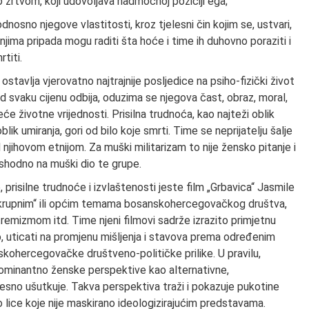
 žrtvom, koji udovoljava nadmoćnoj poziciji ega;
 odnosno njegove vlastitosti, kroz tjelesni čin kojim se, ustvari,
 njima pripada mogu raditi šta hoće i time ih duhovno poraziti i
rtiti.
ostavlja vjerovatno najtrajnije posljedice na psiho-fizički život
pod svaku cijenu odbija, oduzima se njegova čast, obraz, moral,
će životne vrijednosti. Prisilna trudnoća, kao najteži oblik
blik umiranja, gori od bilo koje smrti. Time se neprijatelju šalje
jihovom etnijom. Za muški militarizam to nije žensko pitanje i
shodno na muški dio te grupe.
, prisilne trudnoće i izvlaštenosti jeste film „Grbavica“ Jasmile
 „krupnim“ ili općim temama bosanskohercegovačkog društva,
emizmom itd. Time njeni filmovi sadrže izrazito primjetnu
vo, uticati na promjenu mišljenja i stavova prema određenim
kohercegovačke društveno-političke prilike. U pravilu,
 dominantno ženske perspektive kao alternativne,
jesno ušutkuje. Takva perspektiva traži i pokazuje pukotine
 lice koje nije maskirano ideologizirajućim predstavama.