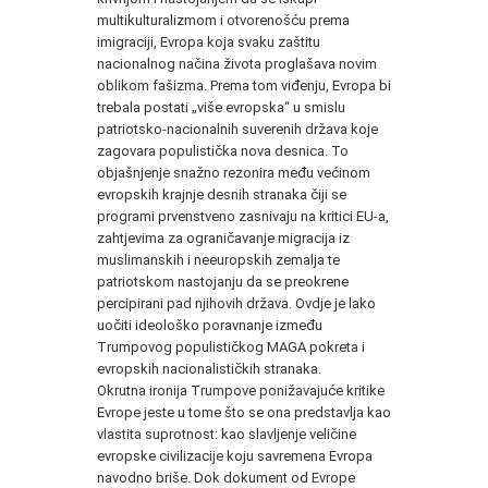
multikulturalizmom i otvorenošću prema
imigraciji, Evropa koja svaku zaštitu
nacionalnog načina života proglašava novim
oblikom fašizma. Prema tom viđenju, Evropa bi
trebala postati „više evropska“ u smislu
patriotsko-nacionalnih suverenih država koje
zagovara populistička nova desnica. To
objašnjenje snažno rezonira među većinom
evropskih krajnje desnih stranaka čiji se
programi prvenstveno zasnivaju na kritici EU-a,
zahtjevima za ograničavanje migracija iz
muslimanskih i neeuropskih zemalja te
patriotskom nastojanju da se preokrene
percipirani pad njihovih država. Ovdje je lako
uočiti ideološko poravnanje između
Trumpovog populističkog MAGA pokreta i
evropskih nacionalističkih stranaka.
Okrutna ironija Trumpove ponižavajuće kritike
Evrope jeste u tome što se ona predstavlja kao
vlastita suprotnost: kao slavljenje veličine
evropske civilizacije koju savremena Evropa
navodno briše. Dok dokument od Evrope