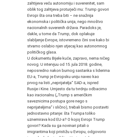
zahtijeva veću autonomiju i suverenitet, sam
oblik tog zahtjeva proturječi mu: Trump govori
Evropi šta ona treba biti – ne snažnija
ekonomska i politička unija, nego mnoštvo
nacionalnih suverenih država. Paradoks je,
dakle, u tome da Trump, dok oplakuje
slabljenje Evrope, istovremeno čini sve kako bi
stvarno oslabio njen utjecaj kao autonomnog
političkog glasa.
U dokumentu Bijele kuće, zapravo, nema ničeg
novog. U intervjuu od 15. jula 2018. godine,
neposredno nakon burnog sastanka s liderima
EU-a, Trump je Evropsku uniju naveo kao
prvog na listi „neprijatelja“ SAD-a, ispred
Rusije i Kine. Umjesto da tu tvrdnju odbacimo
kao iracionalnu („Trump s američkim
saveznicima postupa gore nego s
neprijateljima“ i slično), trebali bismo postaviti
jednostavno pitanje: šta Trumpa toliko
uznemirava kod EU-a? O kojoj Evropi Trump
govori? Kada su ga novinari pitali o
imigrantima koji pristižu u Evropu, odgovorio