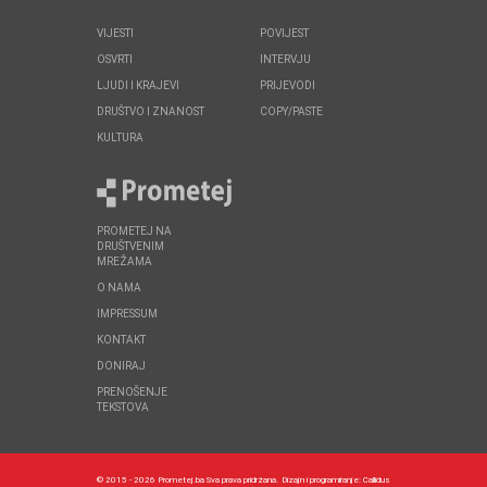
VIJESTI
POVIJEST
OSVRTI
INTERVJU
LJUDI I KRAJEVI
PRIJEVODI
DRUŠTVO I ZNANOST
COPY/PASTE
KULTURA
PROMETEJ NA
DRUŠTVENIM
MREŽAMA
O NAMA
IMPRESSUM
KONTAKT
DONIRAJ
PRENOŠENJE
TEKSTOVA
© 2015 - 2026 Prometej.ba Sva prava pridržana.
Dizajn i programiranje:
Callidus