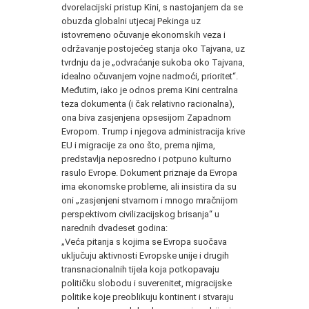
dvorelacijski pristup Kini, s nastojanjem da se
obuzda globalni utjecaj Pekinga uz
istovremeno očuvanje ekonomskih veza i
održavanje postojećeg stanja oko Tajvana, uz
tvrdnju da je „odvraćanje sukoba oko Tajvana,
idealno očuvanjem vojne nadmoći, prioritet“.
Međutim, iako je odnos prema Kini centralna
teza dokumenta (i čak relativno racionalna),
ona biva zasjenjena opsesijom Zapadnom
Evropom. Trump i njegova administracija krive
EU i migracije za ono što, prema njima,
predstavlja neposredno i potpuno kulturno
rasulo Evrope. Dokument priznaje da Evropa
ima ekonomske probleme, ali insistira da su
oni „zasjenjeni stvarnom i mnogo mračnijom
perspektivom civilizacijskog brisanja“ u
narednih dvadeset godina:
„Veća pitanja s kojima se Evropa suočava
uključuju aktivnosti Evropske unije i drugih
transnacionalnih tijela koja potkopavaju
političku slobodu i suverenitet, migracijske
politike koje preoblikuju kontinent i stvaraju