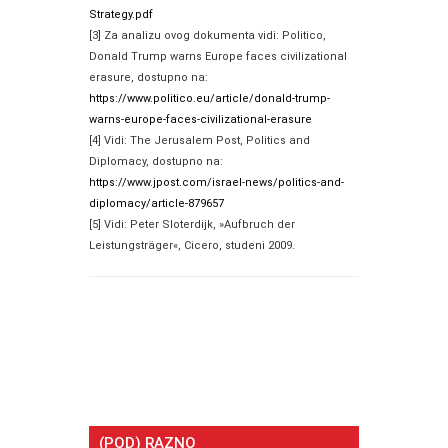
Strategy.pdf
[3] Za analizu ovog dokumenta vidi: Politico,
Donald Trump warns Europe faces civilizational
erasure, dostupno na:
https://www.politico.eu/article/donald-trump-
warns-europe-faces-civilizational-erasure
[4] Vidi: The Jerusalem Post, Politics and
Diplomacy, dostupno na:
https://www.jpost.com/israel-news/politics-and-
diplomacy/article-879657
[5] Vidi: Peter Sloterdijk, »Aufbruch der
Leistungsträger«, Cicero, studeni 2009.
(POD) RAZNO