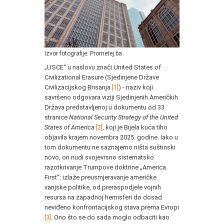
Izvor fotografije: Prometej.ba
„USCE“ u naslovu znači United States of
Civilizational Erasure (Sjedinjene Države
Civilizacijskog Brisanja
[1]
) - naziv koji
savršeno odgovara viziji Sjedinjenih Američkih
Država predstavljenoj u dokumentu od 33
stranice
National Security Strategy of the United
States of America
[2]
, koji je Bijela kuća tiho
objavila krajem novembra 2025. godine. Iako u
tom dokumentu ne saznajemo ništa suštinski
novo, on nudi svojevrsno sistematsko
razotkrivanje Trumpove doktrine „America
First“: izlaže preusmjeravanje američke
vanjske politike, od preraspodjele vojnih
resursa na zapadnoj hemisferi do dosad
neviđeno konfrontacijskog stava prema Evropi
[3]
. Ono što se do sada moglo odbaciti kao