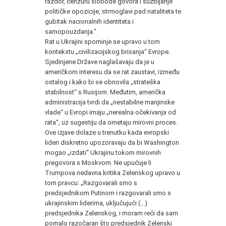
razdor, cenzuru slobode govora i suzbijanje
političke opozicije, strmoglavi pad nataliteta te
gubitak nacionalnih identiteta i
samopouzdanja.“
Rat u Ukrajini spominje se upravo u tom
kontekstu „civilizacijskog brisanja“ Evrope.
Sjedinjene Države naglašavaju da je u
američkom interesu da se rat zaustavi, između
ostalog i kako bi se obnovila „strateška
stabilnost“ s Rusijom. Međutim, američka
administracija tvrdi da „nestabilne manjinske
vlade“ u Evropi imaju „nerealna očekivanja od
rata“, uz sugestiju da ometaju mirovni proces.
Ove izjave dolaze u trenutku kada evropski
lideri diskretno upozoravaju da bi Washington
mogao „izdati“ Ukrajinu tokom mirovnih
pregovora s Moskvom. Ne upućuje li
Trumpova nedavna kritika Zelenskog upravo u
tom pravcu: „Razgovarali smo s
predsjednikom Putinom i razgovarali smo s
ukrajinskim liderima, uključujući (...)
predsjednika Zelenskog, i moram reći da sam
pomalo razočaran što predsjednik Zelenski