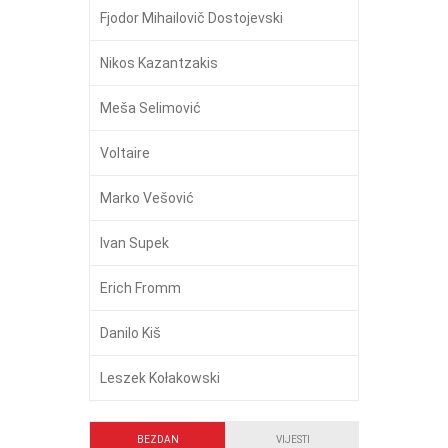
Fjodor Mihailovič Dostojevski
Nikos Kazantzakis
Meša Selimović
Voltaire
Marko Vešović
Ivan Supek
Erich Fromm
Danilo Kiš
Leszek Kołakowski
BEZDAN
VIJESTI