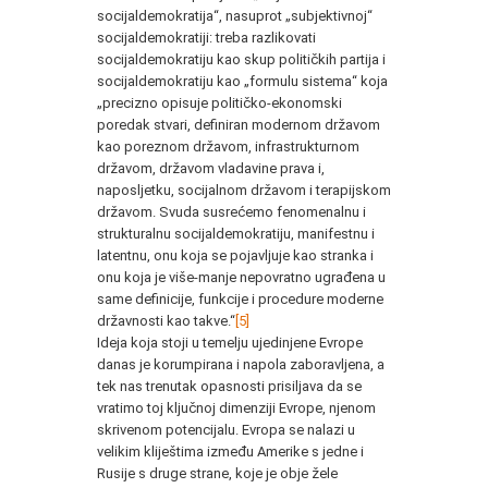
socijaldemokratija“, nasuprot „subjektivnoj“
socijaldemokratiji: treba razlikovati
socijaldemokratiju kao skup političkih partija i
socijaldemokratiju kao „formulu sistema“ koja
„precizno opisuje političko-ekonomski
poredak stvari, definiran modernom državom
kao poreznom državom, infrastrukturnom
državom, državom vladavine prava i,
naposljetku, socijalnom državom i terapijskom
državom. Svuda susrećemo fenomenalnu i
strukturalnu socijaldemokratiju, manifestnu i
latentnu, onu koja se pojavljuje kao stranka i
onu koja je više-manje nepovratno ugrađena u
same definicije, funkcije i procedure moderne
državnosti kao takve.“
[5]
Ideja koja stoji u temelju ujedinjene Evrope
danas je korumpirana i napola zaboravljena, a
tek nas trenutak opasnosti prisiljava da se
vratimo toj ključnoj dimenziji Evrope, njenom
skrivenom potencijalu. Evropa se nalazi u
velikim kliještima između Amerike s jedne i
Rusije s druge strane, koje je obje žele