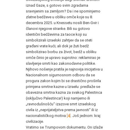
iznad Gaze, s gotovo svim zgradama
sravnjenim sa zemljom? Da i ne spominjemo
zlatne bedževe u obliku omče koje su 8.
decembra 2025. u Knessetu nosili Ben-Gvir i
članovi njegove stranke. Bili su gotovo
identični bedževima za taoce koji su
simbolizirali izraelski zahtjev da se oteti
građani vrate kući; ali dok je žuti bedž
simbolizirao borbu za život, bedž u obliku
omče činio je upravo suprotno: reklamirao je
slavljenje smrti kao zakonodavne politike.
Njihovo nošenje pratila je najnovija inicijativa u
Nacionalnom sigurnosnom odboru da se
progura zakon kojim bi se drastično proširila
primjena smrtne kazne u Izraelu: predlaže se
obavezna smrtna kazna za svakog Palestinca
(isključivo Palestinca!) koji namjerno ili
„ravnodušnošću“ izazove smrt izraelskog
civila iz „neprijateljstva prema javnosti“ ili iz
nacionalističkog motiva
[4]
. Još jednom: kraj
civilizacije.
Vratimo se Trumpovom dokumentu. On izlaže