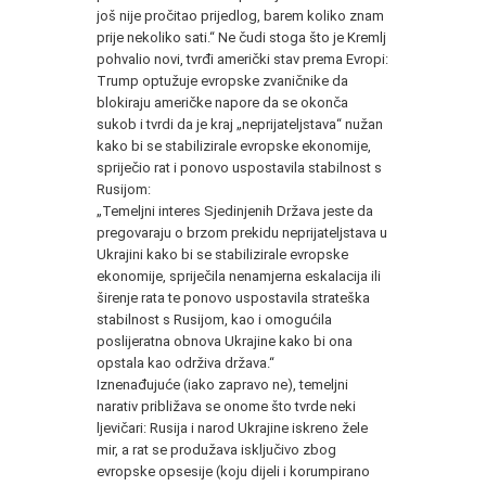
još nije pročitao prijedlog, barem koliko znam
prije nekoliko sati.“ Ne čudi stoga što je Kremlj
pohvalio novi, tvrđi američki stav prema Evropi:
Trump optužuje evropske zvaničnike da
blokiraju američke napore da se okonča
sukob i tvrdi da je kraj „neprijateljstava“ nužan
kako bi se stabilizirale evropske ekonomije,
spriječio rat i ponovo uspostavila stabilnost s
Rusijom:
„Temeljni interes Sjedinjenih Država jeste da
pregovaraju o brzom prekidu neprijateljstava u
Ukrajini kako bi se stabilizirale evropske
ekonomije, spriječila nenamjerna eskalacija ili
širenje rata te ponovo uspostavila strateška
stabilnost s Rusijom, kao i omogućila
poslijeratna obnova Ukrajine kako bi ona
opstala kao održiva država.“
Iznenađujuće (iako zapravo ne), temeljni
narativ približava se onome što tvrde neki
ljevičari: Rusija i narod Ukrajine iskreno žele
mir, a rat se produžava isključivo zbog
evropske opsesije (koju dijeli i korumpirano