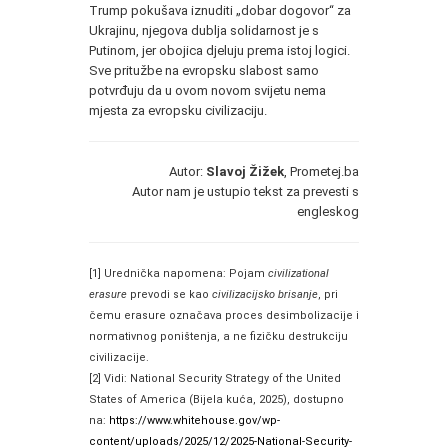
Trump pokušava iznuditi „dobar dogovor“ za
Ukrajinu, njegova dublja solidarnost je s
Putinom, jer obojica djeluju prema istoj logici.
Sve pritužbe na evropsku slabost samo
potvrđuju da u ovom novom svijetu nema
mjesta za evropsku civilizaciju.
Autor:
Slavoj Žižek
, Prometej.ba
Autor nam je ustupio tekst za prevesti s
engleskog
[1] Urednička napomena: Pojam
civilizational
erasure
prevodi se kao
civilizacijsko brisanje
, pri
čemu erasure označava proces desimbolizacije i
normativnog poništenja, a ne fizičku destrukciju
civilizacije.
[2] Vidi: National Security Strategy of the United
States of America (Bijela kuća, 2025), dostupno
na:
https://www.whitehouse.gov/wp-
content/uploads/2025/12/2025-National-Security-