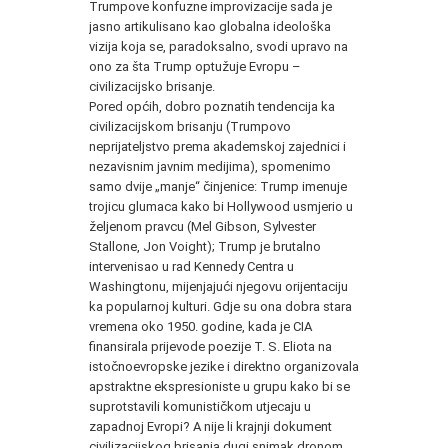
Trumpove konfuzne improvizacije sada je
jasno artikulisano kao globalna ideološka
vizija koja se, paradoksalno, svodi upravo na
ono za šta Trump optužuje Evropu –
civilizacijsko brisanje.
Pored općih, dobro poznatih tendencija ka
civilizacijskom brisanju (Trumpovo
neprijateljstvo prema akademskoj zajednici i
nezavisnim javnim medijima), spomenimo
samo dvije „manje“ činjenice: Trump imenuje
trojicu glumaca kako bi Hollywood usmjerio u
željenom pravcu (Mel Gibson, Sylvester
Stallone, Jon Voight); Trump je brutalno
intervenisao u rad Kennedy Centra u
Washingtonu, mijenjajući njegovu orijentaciju
ka popularnoj kulturi. Gdje su ona dobra stara
vremena oko 1950. godine, kada je CIA
finansirala prijevode poezije T. S. Eliota na
istočnoevropske jezike i direktno organizovala
apstraktne ekspresioniste u grupu kako bi se
suprotstavili komunističkom utjecaju u
zapadnoj Evropi? A nije li krajnji dokument
civilizacijskog brisanja dugi snimak dronom