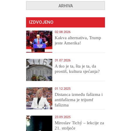
ARHIVA
IZDVOJENO
02.08.2026
Kakva alternativa, Trump
jeste Amerika!
31.07.2026
A tko je ta, šta je ta, da
prostiš, kultura sjećanja?
01.12.2025
Distanca između fašizma i
antifašizma je trijumf
fašizma
23.09.2025
Miroslav Tichý – lekcije za
21. stoljeće