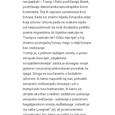
rascjepkati: i Trump i Putin podržavaju Brexit,
podržavaju desničarske euroskeptike širom
kontinenta. Šta ih zapravo uznemirava kod
Evrope, kada svi znamo bijedu Evropske unije
koja iznova i iznova pada na svakom ispitu -
od nesposobnosti da vodi dosljednu politiku
prema migrantima do bijedne reakcije na
Trumpov carinski rat? Očito nije riječ o toj
stvarno postojećoj Evropi, nego o ideji Evrope
kao civilizacije.
Trump je, u jednom dubljem smislu, u pravu:
evropski koncept „objektivne
socijaldemokratije“ zaista je dosegao svoje
granice i ne postoji jednostavan povratak na
njega. Stoga se suočavamo s brutalnim
izborom: ili ćemo napustiti taj san, prihvatiti
evropsko civilizacijsko brisanje i ući u
trumpovski novi barbarizam, ili ćemo se
uhvatiti ukoštac s teškim zadatkom sublacije
evropske civilizacije - sublacije u preciznom
hegelijanskom smislu
Aufhebunga
: ostaviti je
iza sebe („negirati“ je), ali je istovremeno
očuvati tako što ćemo je uzdići na viši nivo.