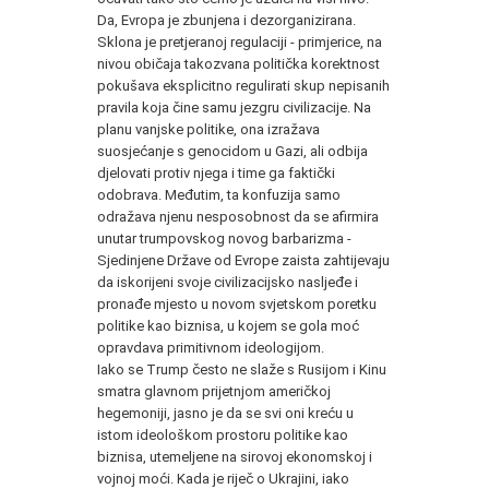
Da, Evropa je zbunjena i dezorganizirana.
Sklona je pretjeranoj regulaciji - primjerice, na
nivou običaja takozvana politička korektnost
pokušava eksplicitno regulirati skup nepisanih
pravila koja čine samu jezgru civilizacije. Na
planu vanjske politike, ona izražava
suosjećanje s genocidom u Gazi, ali odbija
djelovati protiv njega i time ga faktički
odobrava. Međutim, ta konfuzija samo
odražava njenu nesposobnost da se afirmira
unutar trumpovskog novog barbarizma -
Sjedinjene Države od Evrope zaista zahtijevaju
da iskorijeni svoje civilizacijsko nasljeđe i
pronađe mjesto u novom svjetskom poretku
politike kao biznisa, u kojem se gola moć
opravdava primitivnom ideologijom.
Iako se Trump često ne slaže s Rusijom i Kinu
smatra glavnom prijetnjom američkoj
hegemoniji, jasno je da se svi oni kreću u
istom ideološkom prostoru politike kao
biznisa, utemeljene na sirovoj ekonomskoj i
vojnoj moći. Kada je riječ o Ukrajini, iako