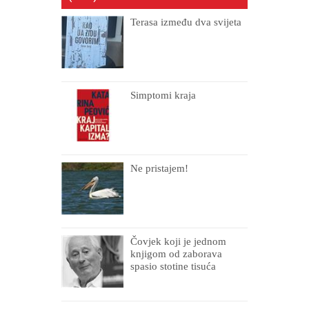
Terasa između dva svijeta
Simptomi kraja
Ne pristajem!
Čovjek koji je jednom
knjigom od zaborava
spasio stotine tisuća
drugih, prokletih i
uništenih