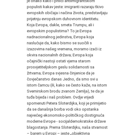
je onako kako i priliči antiimigrantskom
populisti kakav jeste: imigranti razaraju tkivo
evropskih običaja i načina života, predstavljaju
prijetnju evropskom duhovnom identitetu.
Koja Evropa, dakle, smeta Trumpu, ali i
evropskim populistima? To je Evropa
nadnacionalnog jedinstva, Evropa koja
naslućuje da, kako bismo se suočili s
izazovima našeg vremena, moramo izaći iz
okvira nacionalnih država; Evropa koja
očajnički nastoji ostati vjerna starom
prosvjetiteljskom geslu solidarnosti sa
žrtvama; Evropa svjesna činjenice da je
čovječanstvo danas Jedno, da smo svi u
istom čamcu (ili, kako se često kaže, na istom
Svemirskom brodu zvanom Zemlja), te da je
tuđa bijeda i naš problem. Ovdje vrijedi
spomenuti Petera Sloterdijka, koji je primijetio
da se današnja borba vodi oko opstanka
najvećeg ekonomsko-političkog dostignuća
moderne Evrope - socijaldemokratske države
blagostanja. Prema Sloterdijku, naša stvarnost
– barem u Evropi – jeste „objektivna