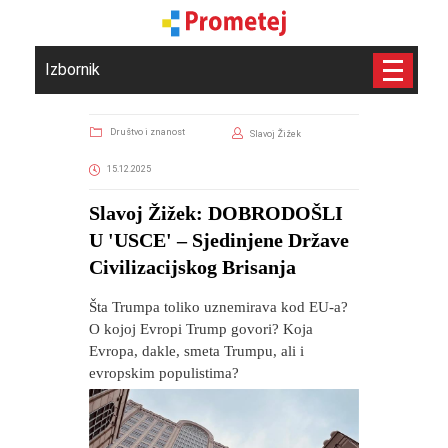
Izbornik
Društvo i znanost
Slavoj Žižek
15.12.2025
​Slavoj Žižek: DOBRODOŠLI
U 'USCE' – Sjedinjene Države
Civilizacijskog Brisanja
Šta Trumpa toliko uznemirava kod EU-a?
O kojoj Evropi Trump govori? Koja
Evropa, dakle, smeta Trumpu, ali i
evropskim populistima?