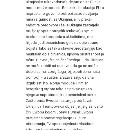
ukrajinsko rukovodstvo) idejom da se Rusija
mora i može poraziti. Briselska birokratija EU-a
neprestano govori o potrebi uspostavljanja
mira i sigurnosti za Ukrajinu, ali u praksi
sabotira pregovore i šalje Ukrajini zastarjelo
oružje (poput dotrajalih tenkova) koje je
beskorisno i propada u skladištima, dok
hiljade ljudi besmisleno ginu na obje strane
bojišta. Iako se takvi stavovi predstavljaju kao
neutralan opis činjenica, njihova pristrasnost je
očita. Glavna „činjenična“ tvrdnja – da Ukrajina
ne može dobiti rat (naravno da ga ne može
dobiti sama, zbog čega joj je potrebna naša
pomoć) – u suštini izražava želju da ona
izgubi rat što je prije moguće. Primjer
herojskog otpora tako se prikazuje kao
njegova suprotnost, kao besmisleni pokolj.
Zašto onda Evropa nastavlja podržavati
Ukrajinu? Trumpovsko objašnjenje glasi da to
čini Evropa kojom upravlja Brisel: Evropa
pretjerane pravne regulacije i kulture
otkazivanja, Evropa opsjednuta vlastitom
krivnjom i nastojanjem da se iskupi