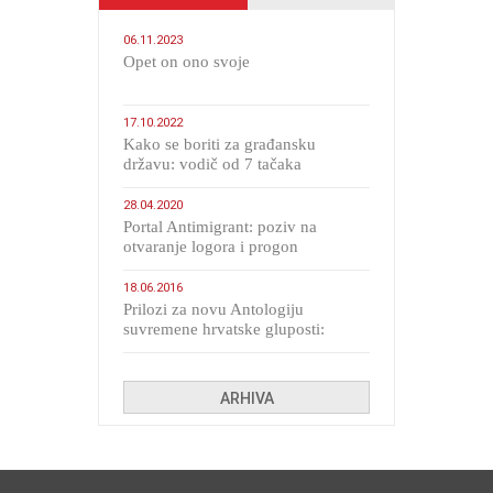
06.11.2023
​Opet on ono svoje
17.10.2022
Kako se boriti za građansku
državu: vodič od 7 tačaka
28.04.2020
Portal Antimigrant: poziv na
otvaranje logora i progon
migranata poput bijesnih kerova
18.06.2016
Prilozi za novu Antologiju
suvremene hrvatske gluposti:
Kolinda i ekipa o navijačkim
huliganima
ARHIVA