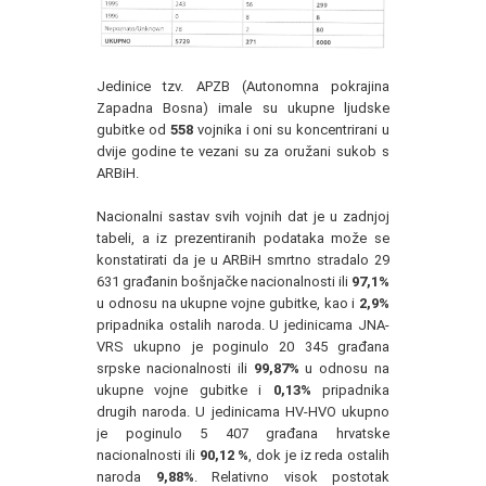
Jedinice tzv. APZB (Autonomna pokrajina
Zapadna Bosna) imale su ukupne ljudske
gubitke od
558
vojnika i oni su koncentrirani u
dvije godine te vezani su za oružani sukob s
ARBiH.
Nacionalni sastav svih vojnih dat je u zadnjoj
tabeli, a iz prezentiranih podataka može se
konstatirati da je u ARBiH smrtno stradalo 29
631 građanin bošnjačke nacionalnosti ili
97,1%
u odnosu na ukupne vojne gubitke, kao i
2,9%
pripadnika ostalih naroda. U jedinicama JNA-
VRS ukupno je poginulo 20 345 građana
srpske nacionalnosti ili
99,87%
u odnosu na
ukupne vojne gubitke i
0,13%
pripadnika
drugih naroda. U jedinicama HV-HVO ukupno
je poginulo 5 407 građana hrvatske
nacionalnosti ili
90,12 %
, dok je iz reda ostalih
naroda
9,88%
. Relativno visok postotak