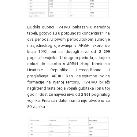
Ljudski gubitci HV-HVO, prikazani u narednoj
tabeli, gotovo su u potpunosti koncentrirani na
dva perioda. U prvom periodu tokom suradnje
i zajedničkog djelovanja s ARBiH, skoro do
kraja 1992, oni su dosegli nivo od
2 299
poginulih vojnika. U drugom periodu, u kojem
dolazi do sukoba s ARBiH zbog formiranja
Hrvatske Republike Herceg-Bosne i
proglašenja ARBiH kao nelegitimne vojne
formacije na njenoj teritoriji, HV-HVO bilježi
nagli trend rasta broja vojnih gubitaka i on u toj
godini dostiže najveći nivo od
2 861
poginulog
vojnika. Precizan datum smrti nije utvrđeno za
80 vojnika.