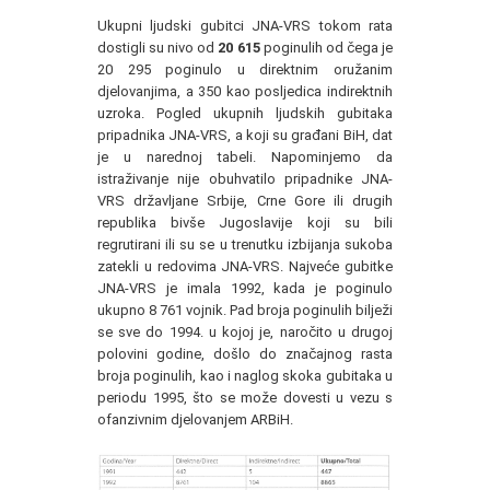
Ukupni ljudski gubitci JNA-VRS tokom rata
dostigli su nivo od
20 615
poginulih od čega je
20 295 poginulo u direktnim oružanim
djelovanjima, a 350 kao posljedica indirektnih
uzroka. Pogled ukupnih ljudskih gubitaka
pripadnika JNA-VRS, a koji su građani BiH, dat
je u narednoj tabeli. Napominjemo da
istraživanje nije obuhvatilo pripadnike JNA-
VRS državljane Srbije, Crne Gore ili drugih
republika bivše Jugoslavije koji su bili
regrutirani ili su se u trenutku izbijanja sukoba
zatekli u redovima JNA-VRS. Najveće gubitke
JNA-VRS je imala 1992, kada je poginulo
ukupno 8 761 vojnik. Pad broja poginulih bilježi
se sve do 1994. u kojoj je, naročito u drugoj
polovini godine, došlo do značajnog rasta
broja poginulih, kao i naglog skoka gubitaka u
periodu 1995, što se može dovesti u vezu s
ofanzivnim djelovanjem ARBiH.