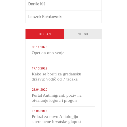
Danilo Kiš
Leszek Kołakowski
BEZDAN
VIJESTI
06.11.2023
​Opet on ono svoje
17.10.2022
Kako se boriti za građansku
državu: vodič od 7 tačaka
28.04.2020
Portal Antimigrant: poziv na
otvaranje logora i progon
migranata poput bijesnih kerova
18.06.2016
Prilozi za novu Antologiju
suvremene hrvatske gluposti:
Kolinda i ekipa o navijačkim