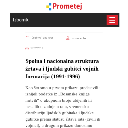
Izbornik
Društvo i znanost
prometej.ba
17.02.2013
Spolna i nacionalna struktura
žrtava i ljudski gubitci vojnih
formacija (1991-1996)
Kao što smo u prvom prikazu predstavili i
iznijeli podatke iz „Bosanske knjige
mrtvih“ o ukupnom broju ubijenih ili
nestalih u zadnjem ratu, vremensku
distribuciju ljudskih gubitaka i ljudske
gubitke prema statusu žrtava rata (civili ili
vojnici), u drugom prikazu donosimo