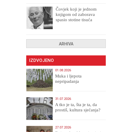
Čovjek koji je jednom
knjigom od zaborava
spasio stotine tisuća
drugih, prokletih i
uništenih
ARHIVA
IZDVOJENO
01.08.2026
Muka i ljepota
nepripadanja
31.07.2026
A tko je ta, šta je ta, da
prostiš, kultura sjećanja?
27.07.2026