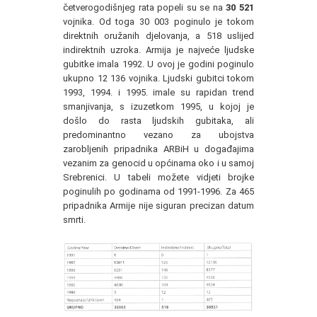
četverogodišnjeg rata popeli su se na
30 521
vojnika. Od toga 30 003 poginulo je tokom
direktnih oružanih djelovanja, a 518 uslijed
indirektnih uzroka. Armija je najveće ljudske
gubitke imala 1992. U ovoj je godini poginulo
ukupno 12 136 vojnika. Ljudski gubitci tokom
1993, 1994. i 1995. imale su rapidan trend
smanjivanja, s izuzetkom 1995, u kojoj je
došlo do rasta ljudskih gubitaka, ali
predominantno vezano za ubojstva
zarobljenih pripadnika ARBiH u događajima
vezanim za genocid u općinama oko i u samoj
Srebrenici. U tabeli možete vidjeti brojke
poginulih po godinama od 1991-1996. Za 465
pripadnika Armije nije siguran precizan datum
smrti.