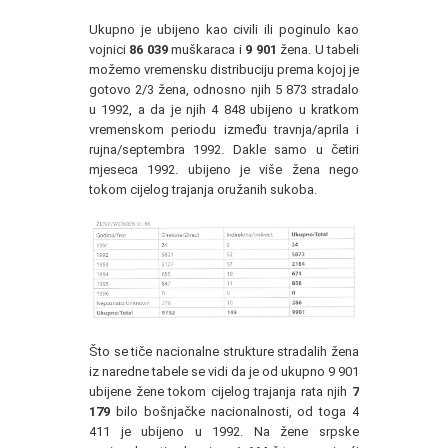
Ukupno je ubijeno kao civili ili poginulo kao
vojnici
86 039
muškaraca i
9 901
žena. U tabeli
možemo vremensku distribuciju prema kojoj je
gotovo 2/3 žena, odnosno njih 5 873 stradalo
u 1992, a da je njih 4 848 ubijeno u kratkom
vremenskom periodu između travnja/aprila i
rujna/septembra 1992. Dakle samo u četiri
mjeseca 1992. ubijeno je više žena nego
tokom cijelog trajanja oružanih sukoba.
Što se tiče nacionalne strukture stradalih žena
iz naredne tabele se vidi da je od ukupno 9 901
ubijene žene tokom cijelog trajanja rata njih
7
179
bilo bošnjačke nacionalnosti, od toga 4
411 je ubijeno u 1992. Na žene srpske