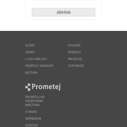
huliganima
ARHIVA
VIJESTI
POVIJEST
OSVRTI
INTERVJU
LJUDI I KRAJEVI
PRIJEVODI
DRUŠTVO I ZNANOST
COPY/PASTE
KULTURA
PROMETEJ NA
DRUŠTVENIM
MREŽAMA
O NAMA
IMPRESSUM
KONTAKT