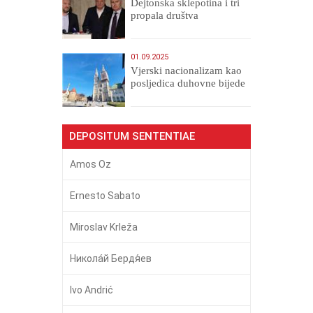
Dejtonska sklepotina i tri
propala društva
01.09.2025
​Vjerski nacionalizam kao
posljedica duhovne bijede
DEPOSITUM SENTENTIAE
Amos Oz
Ernesto Sabato
Miroslav Krleža
Никола́й Бердя́ев
Ivo Andrić