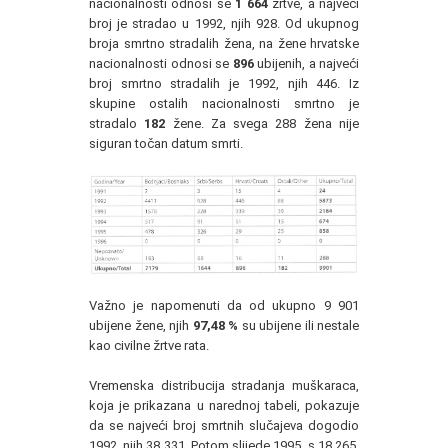
nacionalnosti odnosi se
1 664
žrtve, a najveći
broj je stradao u 1992, njih 928. Od ukupnog
broja smrtno stradalih žena, na žene hrvatske
nacionalnosti odnosi se
896
ubijenih, a najveći
broj smrtno stradalih je 1992, njih 446. Iz
skupine ostalih nacionalnosti smrtno je
stradalo
182
žene. Za svega 288 žena nije
siguran točan datum smrti.
Važno je napomenuti da od ukupno 9 901
ubijene žene, njih
97,48 %
su ubijene ili nestale
kao civilne žrtve rata.
Vremenska distribucija stradanja muškaraca,
koja je prikazana u narednoj tabeli, pokazuje
da se najveći broj smrtnih slučajeva dogodio
1992, njih 38 331. Potom slijede 1995, s 18 265,