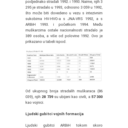
podjednako stradali 1992. i 1993. Naime, njih 3
295 je stradalo u 1993, odnosno 3 059 u 1992,
što može biti dovedeno u vezu s intezivnim
sukobima HV-HVO-a s JNA-VRS 1992, a s
ARBiH 1993. i početkom 1994. Među
muškarcima ostale nacionalnosti stradalo je
389 osoba, a više od polovine 1992. Ovo je
prikazano u tabeli ispod.
Od ukupnog broja stradalih muškaraca (86
039), njih
28 739
su ubijeni kao civili, a
57 300
kao vojnici.
Ljudski gubitci vojnih formacija
Ljudski gubitci ARBiH tokom skoro