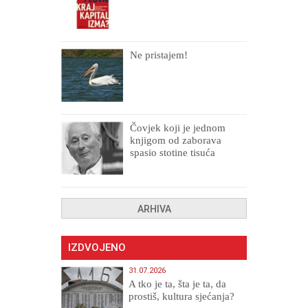
Ne pristajem!
Čovjek koji je jednom
knjigom od zaborava
spasio stotine tisuća
drugih, prokletih i
uništenih
ARHIVA
IZDVOJENO
31.07.2026
A tko je ta, šta je ta, da
prostiš, kultura sjećanja?