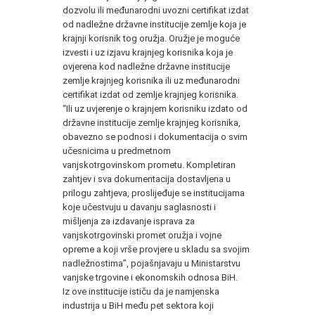
dozvolu ili međunarodni uvozni certifikat izdat
od nadležne državne institucije zemlje koja je
krajnji korisnik tog oružja. Oružje je moguće
izvesti i uz izjavu krajnjeg korisnika koja je
ovjerena kod nadležne državne institucije
zemlje krajnjeg korisnika ili uz međunarodni
certifikat izdat od zemlje krajnjeg korisnika.
“Ili uz uvjerenje o krajnjem korisniku izdato od
državne institucije zemlje krajnjeg korisnika,
obavezno se podnosi i dokumentacija o svim
učesnicima u predmetnom
vanjskotrgovinskom prometu. Kompletiran
zahtjev i sva dokumentacija dostavljena u
prilogu zahtjeva, proslijeđuje se institucijama
koje učestvuju u davanju saglasnosti i
mišljenja za izdavanje isprava za
vanjskotrgovinski promet oružja i vojne
opreme a koji vrše provjere u skladu sa svojim
nadležnostima”, pojašnjavaju u Ministarstvu
vanjske trgovine i ekonomskih odnosa BiH.
Iz ove institucije ističu da je namjenska
industrija u BiH među pet sektora koji