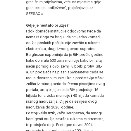
graničnim prijelazima, već i na mjestima gdje
granice nisu obilježene”, pojašnjavaju iz
SEESAC-a.
Gdje je nestalo oružje?
I dok domaće institucije odgovorno tvrde da
nema razloga za brigu i da niti jedan komad
oružja poslatih pošiljki nije završio u rukama
ekstremista, drugi izvori govore suprotno.
Berghezan napominje da je BiH prošle godine
Iraku donirala 500 tona municije kako bi na taj
način pomogla ovoj zemlji u borbi protiv ISIL-
a. On podsjeća na pisanja
Globalnews.ca
da se
radi o doniranoj municiji koja predstavlja višak
zaliha iz ratnog perioda. Prema pisanjima ovog
portala, procjenjuje se da BiH posjeduje 16
hiljada tona viška municije i 40 hiljada komada
raznog naoružanja. Cilj je da se riješi ovog
naoružanja do 2020. godine.
Postoji veliki rizik, kaže Berghezan, da mnogi
kontigenti oružja završe u rukama ekstremista,
te podsjeća da je Pentagon davne 2004.
ugovorio transport najmanje 200 hiljada