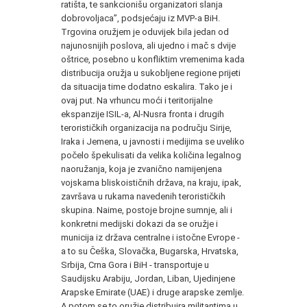
ratišta, te sankcionišu organizatori slanja
dobrovoljaca”, podsjećaju iz MVP-a BiH.
Trgovina oružjem je oduvijek bila jedan od
najunosnijih poslova, ali ujedno i mač s dvije
oštrice, posebno u konfliktim vremenima kada
distribucija oružja u sukobljene regione prijeti
da situacija time dodatno eskalira. Tako je i
ovaj put. Na vrhuncu moći i teritorijalne
ekspanzije ISIL-a, Al-Nusra fronta i drugih
terorističkih organizacija na području Sirije,
Iraka i Jemena, u javnosti i medijima se uveliko
počelo špekulisati da velika količina legalnog
naoružanja, koja je zvanično namijenjena
vojskama bliskoističnih država, na kraju, ipak,
završava u rukama navedenih terorističkih
skupina. Naime, postoje brojne sumnje, ali i
konkretni medijski dokazi da se oružje i
municija iz država centralne i istočne Evrope -
a to su Češka, Slovačka, Bugarska, Hrvatska,
Srbija, Crna Gora i BiH - transportuje u
Saudijsku Arabiju, Jordan, Liban, Ujedinjene
Arapske Emirate (UAE) i druge arapske zemlje.
A potom se to oružje distribuira militantima u