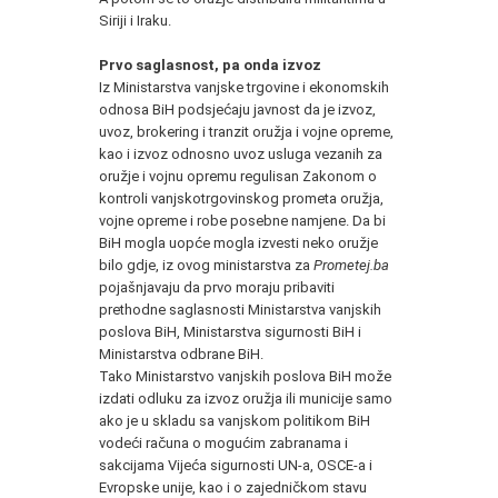
Siriji i Iraku.
Prvo saglasnost, pa onda izvoz
Iz Ministarstva vanjske trgovine i ekonomskih
odnosa BiH podsjećaju javnost da je izvoz,
uvoz, brokering i tranzit oružja i vojne opreme,
kao i izvoz odnosno uvoz usluga vezanih za
oružje i vojnu opremu regulisan Zakonom o
kontroli vanjskotrgovinskog prometa oružja,
vojne opreme i robe posebne namjene. Da bi
BiH mogla uopće mogla izvesti neko oružje
bilo gdje, iz ovog ministarstva za
Prometej.ba
pojašnjavaju da prvo moraju pribaviti
prethodne saglasnosti Ministarstva vanjskih
poslova BiH, Ministarstva sigurnosti BiH i
Ministarstva odbrane BiH.
Tako Ministarstvo vanjskih poslova BiH može
izdati odluku za izvoz oružja ili municije samo
ako je u skladu sa vanjskom politikom BiH
vodeći računa o mogućim zabranama i
sakcijama Vijeća sigurnosti UN-a, OSCE-a i
Evropske unije, kao i o zajedničkom stavu