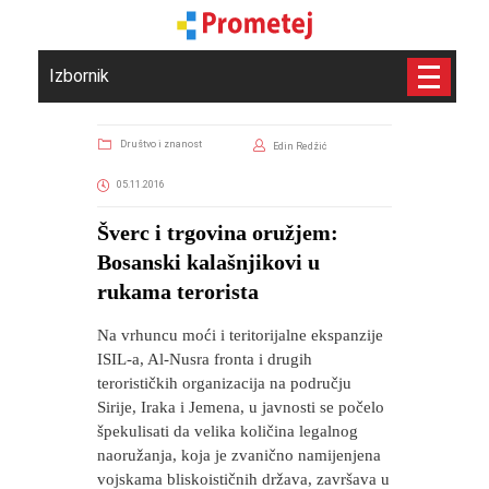
Izbornik
Društvo i znanost
Edin Redžić
05.11.2016
Šverc i trgovina oružjem:
Bosanski kalašnjikovi u
rukama terorista
Na vrhuncu moći i teritorijalne ekspanzije
ISIL-a, Al-Nusra fronta i drugih
terorističkih organizacija na području
Sirije, Iraka i Jemena, u javnosti se počelo
špekulisati da velika količina legalnog
naoružanja, koja je zvanično namijenjena
vojskama bliskoističnih država, završava u