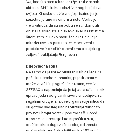
“Ali, kao što sam rekao, oružje u ruke raznih
aktera u Siriji i Iraku dolazi iz mnogih dijelova
svijeta. Kinesko oružje vrlo je prisutno jer je
izuzetno jeftino na crnom tržištu. Velika je
vjerovatnoća da su se pobunjenici domogli
oružja iz skladišta sirijske vojske i na ratištima
širom zemlje. Lako naoružanje iz Belgije je
također uveliko prisutno jer je ova zemlja
prodala velike količine zemljama perzijskog
zaljeva”, zaključuje Berghezan.
Dugovječna roba
Ne samo da je uvijek prisutan rizik da legalna
pošiljka u svakom trenutku, prije ili kasnije,
može završiti u pogrešnim rukama, već iz
SEESAC-a napominju da je taj potencijalni rizik
upravo jedan od glavnih izvora snabdijevanja
ilegalnim oružjem. Iz ove organizacije ističu da
su gotovo svo ilegalno naoružanje zakonito
proizveli brojni svjetski proizvođači. Pored
trgovine i distribucije kao najvećih rizika,
oružje se kao dugovječna roba, od trenuta
proizvodnje, može koristiti preko 150 godina