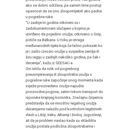
ako se dobro održava, pa samim time postoji
opasnost da se ono zloupotrijebiti ako padne
u pogrešne ruke.
“U zadnje tri godine otkriveni su i
zadokumentovani slučajevi u kojima je
utvrđeno da pojedino oružje, otkriveno u Siriji,
potiče sa Balkana. U toku je istraga
međunarodnih tijela koja će tačno pokazati ko
je i zašto izvozio oružje u susjedne zemlje ili
širu regiju u zadnjih nekoliko godina, pa čak i
decenija”, kažu iz SEESAC-a.
Oni ističu da rizik od pogrešnog
preusmjeravanja ili zloupotrebe oružja u
pogrešne ruke započinje onog momenta kada
svježe proizvedeno oružje napušta
proizvodne pogone, zatim tokom transport do
isporuke krajnjeg korisnika. Značajnu činjenicu
predstavlja da se mnoštvo legalnog oružja
decenijama nalazilo pod kontrolom legitimnih
vlasti u Libiji, Iraku, Albaniji i bivšoj Jugoslaviji,
ali da je problem nastao kada su skladišta
oružja postala podložna zloupotrebama i