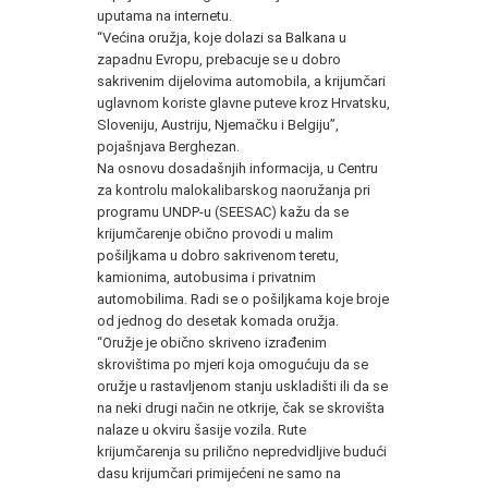
uputama na internetu.
“Većina oružja, koje dolazi sa Balkana u
zapadnu Evropu, prebacuje se u dobro
sakrivenim dijelovima automobila, a krijumčari
uglavnom koriste glavne puteve kroz Hrvatsku,
Sloveniju, Austriju, Njemačku i Belgiju”,
pojašnjava Berghezan.
Na osnovu dosadašnjih informacija, u Centru
za kontrolu malokalibarskog naoružanja pri
programu UNDP-u (SEESAC) kažu da se
krijumčarenje obično provodi u malim
pošiljkama u dobro sakrivenom teretu,
kamionima, autobusima i privatnim
automobilima. Radi se o pošiljkama koje broje
od jednog do desetak komada oružja.
“Oružje je obično skriveno izrađenim
skrovištima po mjeri koja omogućuju da se
oružje u rastavljenom stanju uskladišti ili da se
na neki drugi način ne otkrije, čak se skrovišta
nalaze u okviru šasije vozila. Rute
krijumčarenja su prilično nepredvidljive budući
dasu krijumčari primijećeni ne samo na