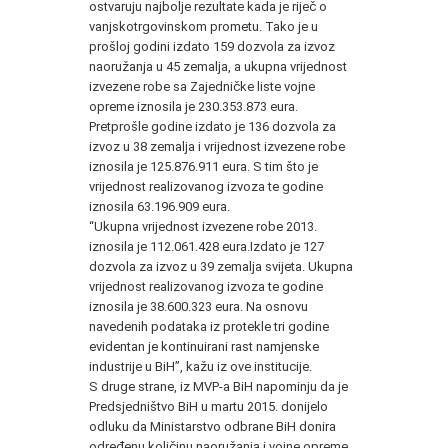
ostvaruju najbolje rezultate kada je riječ o
vanjskotrgovinskom prometu. Tako je u
prošloj godini izdato 159 dozvola za izvoz
naoružanja u 45 zemalja, a ukupna vrijednost
izvezene robe sa Zajedničke liste vojne
opreme iznosila je 230.353.873 eura.
Pretprošle godine izdato je 136 dozvola za
izvoz u 38 zemalja i vrijednost izvezene robe
iznosila je 125.876.911 eura. S tim što je
vrijednost realizovanog izvoza te godine
iznosila 63.196.909 eura.
“Ukupna vrijednost izvezene robe 2013.
iznosila je 112.061.428 eura.Izdato je 127
dozvola za izvoz u 39 zemalja svijeta. Ukupna
vrijednost realizovanog izvoza te godine
iznosila je 38.600.323 eura. Na osnovu
navedenih podataka iz protekle tri godine
evidentan je kontinuirani rast namjenske
industrije u BiH”, kažu iz ove institucije.
S druge strane, iz MVP-a BiH napominju da je
Predsjedništvo BiH u martu 2015. donijelo
odluku da Ministarstvo odbrane BiH donira
određenu količinu naoružanja i vojne opreme