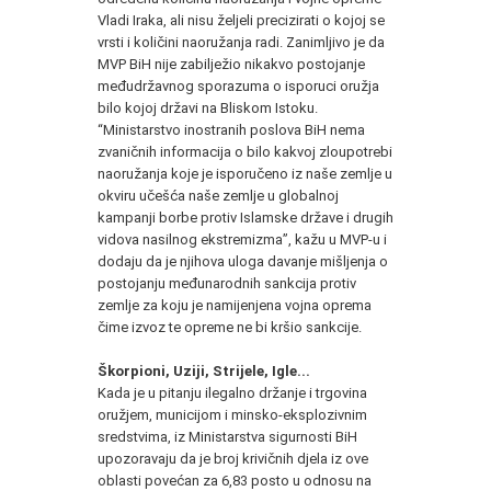
Vladi Iraka, ali nisu željeli precizirati o kojoj se
vrsti i količini naoružanja radi. Zanimljivo je da
MVP BiH nije zabilježio nikakvo postojanje
međudržavnog sporazuma o isporuci oružja
bilo kojoj državi na Bliskom Istoku.
“Ministarstvo inostranih poslova BiH nema
zvaničnih informacija o bilo kakvoj zloupotrebi
naoružanja koje je isporučeno iz naše zemlje u
okviru učešća naše zemlje u globalnoj
kampanji borbe protiv Islamske države i drugih
vidova nasilnog ekstremizma”, kažu u MVP-u i
dodaju da je njihova uloga davanje mišljenja o
postojanju međunarodnih sankcija protiv
zemlje za koju je namijenjena vojna oprema
čime izvoz te opreme ne bi kršio sankcije.
Škorpioni, Uziji, Strijele, Igle...
Kada je u pitanju ilegalno držanje i trgovina
oružjem, municijom i minsko-eksplozivnim
sredstvima, iz Ministarstva sigurnosti BiH
upozoravaju da je broj krivičnih djela iz ove
oblasti povećan za 6,83 posto u odnosu na