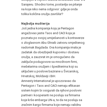
Sarajevu. Shodno tome, postavlja se pitanje
na koje niko nema odgovor: gdje je onda
tolika količina oružja završila!?
Najbolja mušterija
Još jedna kompanija koju je Pentagon
angažovao jeste Taos and CACI koja je
poznata po svojoj umiješanosti u kontraverze
o zloglasnom Abu Ghraib zatvoru smještenog
nadomak Bagdada. Ova kompanija imala je
zadatak da obezbijedi kupovinu i dostavu
oružja, a zauzvrat im je omogućeno da
zaključe podugovore sa mnoštvom firmi,
mešetarima oružjem i špediterima koji su
uključeni u poslove bazirane u Švicarskoj,
Hrvatskoj, Moldaviji i BiH.
Amnesty International je upozoravao da
Pentagon i Taos and CACI nemaju efikasan
sistem kojim bi osigurali da njihovi poslovni
partneri i kooperanti ne posluju sa firmama
koje krše embarga UN-a, te da ne posluju sa
zračnim kargo firmama koje nemaju validnu