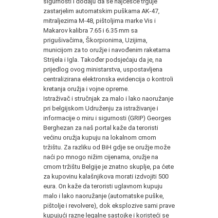
sigurnosti i dodaju da se najčešće trguje
zastarjelim automatskim puškama AK-47,
mitraljezima M-48, pištoljima marke Vis i
Makarov kalibra 7.65 i 6.35 mm sa
prigušivačima, Škorpionima, Uzijima,
municijom za to oružje i navođenim raketama
Strijela i Igla. Također podsjećaju da je, na
prijedlog ovog ministarstva, uspostavljena
centralizirana elektronska evidencija o kontroli
kretanja oružja i vojne opreme.
Istraživač i stručnjak za malo i lako naoružanje
pri belgijskom Udruženju za istraživanje i
informacije o miru i sigurnosti (GRIP) Georges
Berghezan za naš portal kaže da teroristi
većinu oružja kupuju na lokalnom crnom
tržištu. Za razliku od BiH gdje se oružje može
naći po mnogo nižim cijenama, oružje na
crnom tržištu Belgije je znatno skuplje, pa ćete
za kupovinu kalašnjikova morati izdvojiti 500
eura. On kaže da teroristi uglavnom kupuju
malo i lako naoružanje (automatske puške,
pištolje i revolvere), dok eksplozive sami prave
kupujući razne legalne sastojke i koristeći se