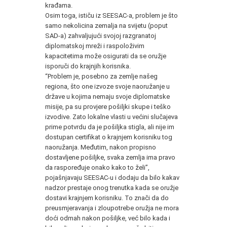
krađama.
Osim toga, ističu iz SEESAC-a, problem je što
samo nekolicina zemalja na svijetu (poput
SAD-a) zahvaljujući svojoj razgranatoj
diplomatskoj mreži i raspoloživim
kapacitetima može osigurati da se oružje
isporuči do krajnjih korisnika.
“Problem je, posebno za zemlje našeg
regiona, što one izvoze svoje naoružanje u
države u kojima nemaju svoje diplomatske
misije, pa su provjere pošiljki skupe i teško
izvodive. Zato lokalne vlasti u većini slučajeva
prime potvrdu da je pošiljka stigla, ali nije im
dostupan certifikat o krajnjem korisniku tog
naoružanja. Međutim, nakon propisno
dostavljene pošiljke, svaka zemlja ima pravo
da raspoređuje onako kako to želi”,
pojašnjavaju SEESAC-u i dodaju da bilo kakav
nadzor prestaje onog trenutka kada se oružje
dostavi krajnjem korisniku. To znači da do
preusmjeravanja i zloupotrebe oružja ne mora
doći odmah nakon pošiljke, već bilo kada i