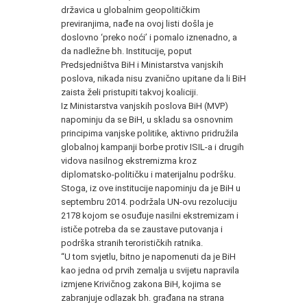
državica u globalnim geopolitičkim
previranjima, nađe na ovoj listi došla je
doslovno ‘preko noći’ i pomalo iznenadno, a
da nadležne bh. Institucije, poput
Predsjedništva BiH i Ministarstva vanjskih
poslova, nikada nisu zvanično upitane da li BiH
zaista želi pristupiti takvoj koaliciji.
Iz Ministarstva vanjskih poslova BiH (MVP)
napominju da se BiH, u skladu sa osnovnim
principima vanjske politike, aktivno pridružila
globalnoj kampanji borbe protiv ISIL-a i drugih
vidova nasilnog ekstremizma kroz
diplomatsko-političku i materijalnu podršku.
Stoga, iz ove institucije napominju da je BiH u
septembru 2014. podržala UN-ovu rezoluciju
2178 kojom se osuđuje nasilni ekstremizam i
ističe potreba da se zaustave putovanja i
podrška stranih terorističkih ratnika.
“U tom svjetlu, bitno je napomenuti da je BiH
kao jedna od prvih zemalja u svijetu napravila
izmjene Krivičnog zakona BiH, kojima se
zabranjuje odlazak bh. građana na strana