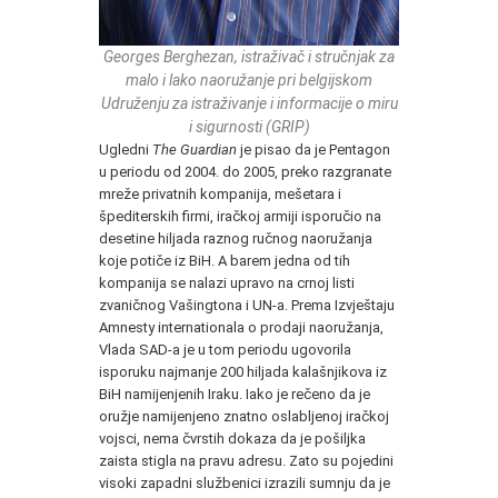
Georges Berghezan, istraživač i stručnjak za
malo i lako naoružanje pri belgijskom
Udruženju za istraživanje i informacije o miru
i sigurnosti (GRIP)
Ugledni
The
Guardian
je pisao da je Pentagon
u periodu od 2004. do 2005, preko razgranate
mreže privatnih kompanija, mešetara i
špediterskih firmi, iračkoj armiji isporučio na
desetine hiljada raznog ručnog naoružanja
koje potiče iz BiH. A barem jedna od tih
kompanija se nalazi upravo na crnoj listi
zvaničnog Vašingtona i UN-a. Prema Izvještaju
Amnesty internationala o prodaji naoružanja,
Vlada SAD-a je u tom periodu ugovorila
isporuku najmanje 200 hiljada kalašnjikova iz
BiH namijenjenih Iraku. Iako je rečeno da je
oružje namijenjeno znatno oslabljenoj iračkoj
vojsci, nema čvrstih dokaza da je pošiljka
zaista stigla na pravu adresu. Zato su pojedini
visoki zapadni službenici izrazili sumnju da je