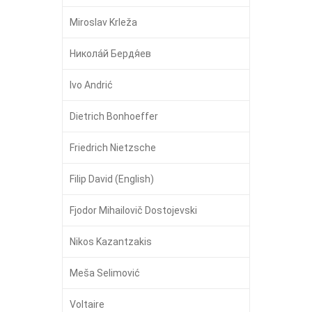
Miroslav Krleža
Никола́й Бердя́ев
Ivo Andrić
Dietrich Bonhoeffer
Friedrich Nietzsche
Filip David (English)
Fjodor Mihailovič Dostojevski
Nikos Kazantzakis
Meša Selimović
Voltaire