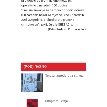
bilo gdje s obzirom da ono može biti
operativno u narednih 100 godina.
“Preusmjeravanje se ne mora dogoditi odmah
ili u narednih nekoliko mjeseci, već u narednih
20 ili 30 godina, a ishod bi bio jednako
smrtonosan”, zaključuju iz SEESAC-a.
(
Edin Redžić
, Prometej.ba)
(POD) RAZNO
Terasa između dva svijeta
Simptomi kraja