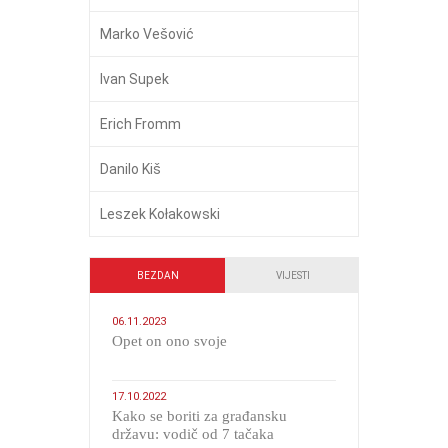
Marko Vešović
Ivan Supek
Erich Fromm
Danilo Kiš
Leszek Kołakowski
BEZDAN
VIJESTI
06.11.2023
​Opet on ono svoje
17.10.2022
Kako se boriti za građansku
državu: vodič od 7 tačaka