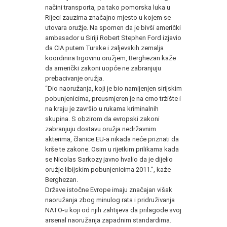
načini transporta, pa tako pomorska luka u
Rijeci zauzima značajno mjesto u kojem se
utovara oružje. Na spomen da je bivši američki
ambasador u Siriji Robert Stephen Ford izjavio
da CIA putem Turske i zaljevskih zemalja
koordinira trgovinu oružjem, Berghezan kaže
da američki zakoni uopće ne zabranjuju
prebacivanje oružja.
“Dio naoružanja, koji je bio namijenjen sirijskim
pobunjenicima, preusmjeren je na crno tržište i
na kraju je završio u rukama kriminalnih
skupina. S obzirom da evropski zakoni
zabranjuju dostavu oružja nedržavnim
akterima, članice EU-a nikada neće priznati da
krše te zakone. Osim u rijetkim prilikama kada
se Nicolas Sarkozy javno hvalio da je dijelio
oružje libijskim pobunjenicima 2011.”, kaže
Berghezan.
Države istočne Evrope imaju značajan višak
naoružanja zbog minulog rata i pridruživanja
NATO-u koji od njih zahtijeva da prilagode svoj
arsenal naoružanja zapadnim standardima.