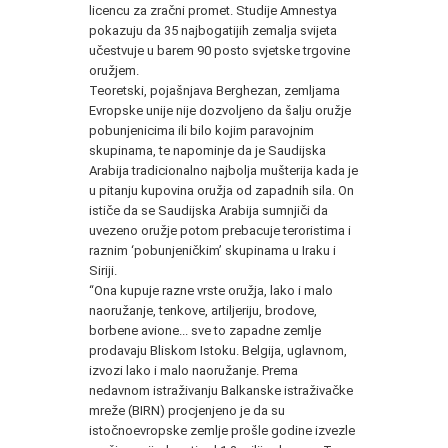
licencu za zračni promet. Studije Amnestya
pokazuju da 35 najbogatijih zemalja svijeta
učestvuje u barem 90 posto svjetske trgovine
oružjem.
Teoretski, pojašnjava Berghezan, zemljama
Evropske unije nije dozvoljeno da šalju oružje
pobunjenicima ili bilo kojim paravojnim
skupinama, te napominje da je Saudijska
Arabija tradicionalno najbolja mušterija kada je
u pitanju kupovina oružja od zapadnih sila. On
ističe da se Saudijska Arabija sumnjiči da
uvezeno oružje potom prebacuje teroristima i
raznim ‘pobunjeničkim’ skupinama u Iraku i
Siriji.
“Ona kupuje razne vrste oružja, lako i malo
naoružanje, tenkove, artiljeriju, brodove,
borbene avione... sve to zapadne zemlje
prodavaju Bliskom Istoku. Belgija, uglavnom,
izvozi lako i malo naoružanje. Prema
nedavnom istraživanju Balkanske istraživačke
mreže (BIRN) procjenjeno je da su
istočnoevropske zemlje prošle godine izvezle