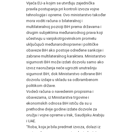
Vijeća EU-a kojim se utvrđuju zajednička
pravila postupanja pri kontroli izvoza vojne
tehnologije i opreme. Ovo ministarstvo također
mora voditi računa o bilateralnoj i
multilateralnoj poziciji BiH prema državama i
drugim subjektima međunarodnog prava koji
učestvuju u vanjskotrgovinskom prometu
uključujući međunarodnopravne i političke
obaveze BiH ako postoje određene sankcije i
zabrane multilateralnog karaktera. Ministarstvo
sigurnosti BiH može izdati dozvolu samo ako
izvoz naoružanja neće ugroziti unutrašnju
sigurnost BiH, dok Ministarstvo odbrane BiH
dozvolu izdaje u skladu sa odbrambenom
politikom države.
Vodeći računa o navedenim propisima i
obavezama, iz Ministarstva trgovine i
ekonomskih odnosa BiH ističu da su u
prethodne dvije godine izdate dozvole za
oružja i vojne opreme u Irak, Saudijsku Arabiju
i UAE.
“Roba, koja je bila predmet izvoza, dolazi iz