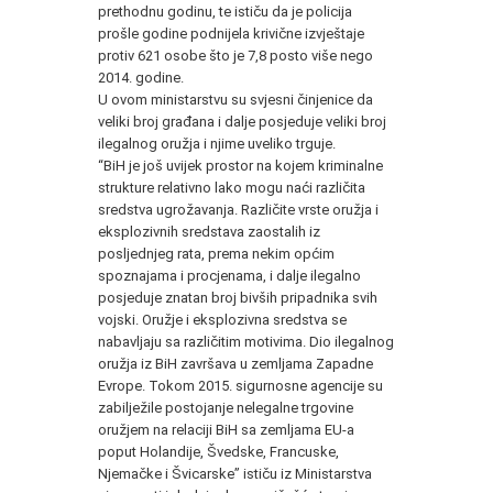
prethodnu godinu, te ističu da je policija
prošle godine podnijela krivične izvještaje
protiv 621 osobe što je 7,8 posto više nego
2014. godine.
U ovom ministarstvu su svjesni činjenice da
veliki broj građana i dalje posjeduje veliki broj
ilegalnog oružja i njime uveliko trguje.
“BiH je još uvijek prostor na kojem kriminalne
strukture relativno lako mogu naći različita
sredstva ugrožavanja. Različite vrste oružja i
eksplozivnih sredstava zaostalih iz
posljednjeg rata, prema nekim općim
spoznajama i procjenama, i dalje ilegalno
posjeduje znatan broj bivših pripadnika svih
vojski. Oružje i eksplozivna sredstva se
nabavljaju sa različitim motivima. Dio ilegalnog
oružja iz BiH završava u zemljama Zapadne
Evrope. Tokom 2015. sigurnosne agencije su
zabilježile postojanje nelegalne trgovine
oružjem na relaciji BiH sa zemljama EU-a
poput Holandije, Švedske, Francuske,
Njemačke i Švicarske” ističu iz Ministarstva