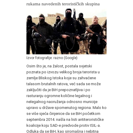
rukama navedenih terorističkih skupina
Izvor fotografije: razno (Google)
Osim što je, na žalost, postala svjetski
poznata po izvozu velikog broja terorista u
zemlje Bliskog Istoka koje su zahvaćene
talasom brutalnih ratova, već sada se može
zaključiti da je BiH prepoznatljiva i po
rasturanju ogromne količine legalnog i
nelegalnog naoružanja odnosno municije
upravo u države spomenutog regiona. Malo ko
se više sjeća činjenice da se BiH početkom
septembra 2014. našla na listi antiterorističke
koalicije koju SAD-e predvode protiv ISIL-a.
Odluka da se BiH, kao siromašna i nebitna