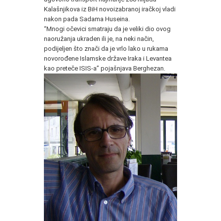
Kalašnjikova iz BiH novoizabranoj iračkoj vladi
nakon pada Sadama Huseina.
“Mnogi očevici smatraju da je veliki dio ovog
naoružanja ukraden ili je, na neki način,
podijeljen što znači da je vrlo lako u rukama
novorođene Islamske države Iraka i Levantea
kao preteče ISIS-a” pojašnjava Berghezan.