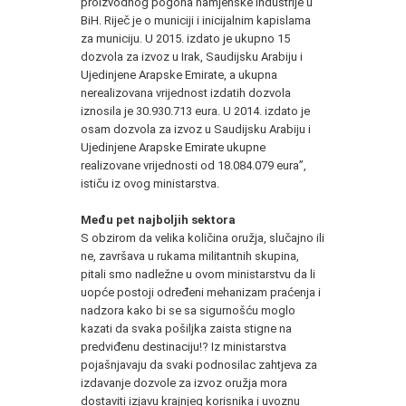
proizvodnog pogona namjenske industrije u
BiH. Riječ je o municiji i inicijalnim kapislama
za municiju. U 2015. izdato je ukupno 15
dozvola za izvoz u Irak, Saudijsku Arabiju i
Ujedinjene Arapske Emirate, a ukupna
nerealizovana vrijednost izdatih dozvola
iznosila je 30.930.713 eura. U 2014. izdato je
osam dozvola za izvoz u Saudijsku Arabiju i
Ujedinjene Arapske Emirate ukupne
realizovane vrijednosti od 18.084.079 eura”,
ističu iz ovog ministarstva.
Među pet najboljih sektora
S obzirom da velika količina oružja, slučajno ili
ne, završava u rukama militantnih skupina,
pitali smo nadležne u ovom ministarstvu da li
uopće postoji određeni mehanizam praćenja i
nadzora kako bi se sa sigurnošću moglo
kazati da svaka pošiljka zaista stigne na
predviđenu destinaciju!? Iz ministarstva
pojašnjavaju da svaki podnosilac zahtjeva za
izdavanje dozvole za izvoz oružja mora
dostaviti izjavu krajnjeg korisnika i uvoznu