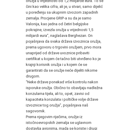
oružja u vrijednosti od 1,2 milijarde eura. To se
čini kao velika cifra, ali je, u stvari, samo dijelić
u poređenju sa ukupnim izvozom zapadnih
zemalja. Procjene GRIP-a su da je samo
Valonija, kao jedna od četiri belgijske
pokrajine, izvezla oružja u vrijednosti 1,5
milijardi eura”, naglašava Berghezan. On
pojašnjava da svaka država izvoznica oružja,
prema ugovoru o trgovini oružjem, prvo mora
unaprijed od države uvoznice pribaviti
certifikat u kojem će tačno biti utvrđeno ko je
krajnji korisnik oružja i u kojem će se
garantirati da se oružje neće dijeliti nikome
drugom.
“Neke države ponekad vrše kontrolu nakon
isporuke oružja. Obično to obavljaju nadležna
konzularna tijela, ali to, opet, zavisi od
kapaciteta konzulata i poltičke volje države
izvoznice tog oružja”, pojašnjava naš
sagovornik.
Prema njegovim riječima, oružje iz
istočnoevropskih zemalja se uglavnom
dostavlja avionima, mada se koriste i drugi