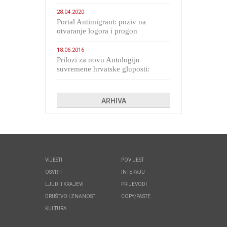
28.04.2020
Portal Antimigrant: poziv na
otvaranje logora i progon
migranata poput bijesnih kerova
18.06.2016
Prilozi za novu Antologiju
suvremene hrvatske gluposti:
Kolinda i ekipa o navijačkim
huliganima
ARHIVA
VIJESTI
POVIJEST
OSVRTI
INTERVJU
LJUDI I KRAJEVI
PRIJEVODI
DRUŠTVO I ZNANOST
COPY/PASTE
KULTURA