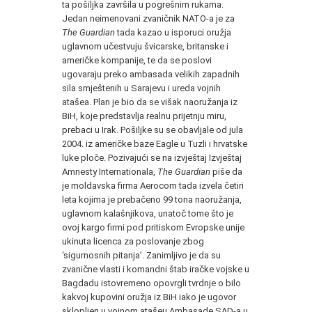
ta pošiljka završila u pogrešnim rukama.
Jedan neimenovani zvaničnik NATO-a je za
The Guardian
tada kazao u isporuci oružja
uglavnom učestvuju švicarske, britanske i
američke kompanije, te da se poslovi
ugovaraju preko ambasada velikih zapadnih
sila smještenih u Sarajevu i ureda vojnih
atašea. Plan je bio da se višak naoružanja iz
BiH, koje predstavlja realnu prijetnju miru,
prebaci u Irak. Pošiljke su se obavljale od jula
2004. iz američke baze Eagle u Tuzli i hrvatske
luke ploče. Pozivajući se na izvještaj Izvještaj
Amnesty Internationala,
The Guardian
piše da
je moldavska firma Aerocom tada izvela četiri
leta kojima je prebačeno 99 tona naoružanja,
uglavnom kalašnjikova, unatoč tome što je
ovoj kargo firmi pod pritiskom Evropske unije
ukinuta licenca za poslovanje zbog
‘sigurnosnih pitanja’. Zanimljivo je da su
zvanične vlasti i komandni štab iračke vojske u
Bagdadu istovremeno opovrgli tvrdnje o bilo
kakvoj kupovini oružja iz BiH iako je ugovor
sklopljen u vojnom atašeu Ambasade SAD-a u