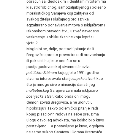
obračun sa ideološkim i identitarnim totemima
klaustrofobičnog, samozaljubljenog i bolesno
moralističkog Sarajeva koji zahtjeva od
svakog žitelja i slučajnog prolaznika
egzaltrirano ponavljanje mitova o isključivom i
iskonskom pravedništvu, uz već navedeno
vaskrsenje u obliku tkanine koja leprša u
vjetru?
Moglo bi se, dalje, postaviti pitanje da li
Bregović naprosto provocira radi provociranja
ili pak uistinu jeste ono što se u
postjugoslovenskoj stvarnosti naziva
političkim Srbinom
kojeg je te 1991. godine
stvarno interesovalo stanje
srpske stvari
, kao
što je mnoge sive eminencije današnjeg
multietničkog
Sarajeva zanimala isključivo
bošnjačka stvar
. Kako onda oni mogu
demonizovati Bregovića, a ne uronuti u
hipokriziju? Takvo polemičko pitanje, radi
kojeg pisac ovih redova na sebe preuzima
ulogu đavoljeg advokata, ma koliko bilo krivo
postavljeno – a postavljeno je krivo, ogoljeva
ne samo sukob Sarajeva i Gorana Bregovića,