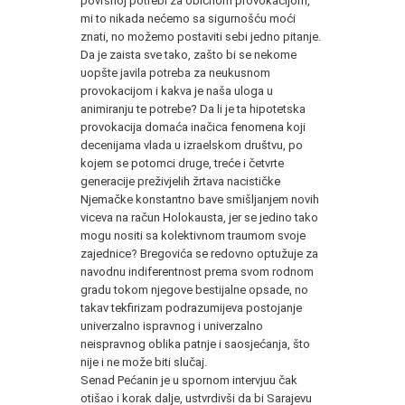
površnoj potrebi za običnom provokacijom,
mi to nikada nećemo sa sigurnošću moći
znati, no možemo postaviti sebi jedno pitanje.
Da je zaista sve tako, zašto bi se nekome
uopšte javila potreba za neukusnom
provokacijom i kakva je naša uloga u
animiranju te potrebe? Da li je ta hipotetska
provokacija domaća inačica fenomena koji
decenijama vlada u izraelskom društvu, po
kojem se potomci druge, treće i četvrte
generacije preživjelih žrtava nacističke
Njemačke konstantno bave smišljanjem novih
viceva na račun Holokausta, jer se jedino tako
mogu nositi sa kolektivnom traumom svoje
zajednice? Bregovića se redovno optužuje za
navodnu indiferentnost prema svom rodnom
gradu tokom njegove bestijalne opsade, no
takav tekfirizam podrazumijeva postojanje
univerzalno ispravnog i univerzalno
neispravnog oblika patnje i saosjećanja, što
nije i ne može biti slučaj.
Senad Pećanin je u spornom intervjuu čak
otišao i korak dalje, ustvrdivši da bi Sarajevu