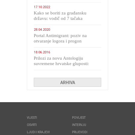
17.10.2022
Kako se boriti za građansku
državu: vodič od 7 tačaka
28.04.2020
Portal Antimigrant: poziv na
otvaranje logora i progon
migranata poput bijesnih kerova
18.06.2016
Prilozi za novu Antologiju
suvremene hrvatske gluposti:
Kolinda i ekipa o navijačkim
huliganima
ARHIVA
VIJESTI
POVIJEST
OSVRTI
INTERVJU
LJUDI I KRAJEVI
PRIJEVODI