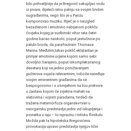
bilo prihvatljivije da je Bregović sakupljao vodu
iz pivare, dijeleći ratnu patnju sa svojim bivšim
sugrađanima, nego što je u Parizu
komponovao muziku. Riječ je o naizgled
bezazlenom i emotivno nabijenom pokliču
čovjeka kojeg je sudbinski vihor rata četiri
godine bacao naokolo, poput jastučnice po
palubi broda, da parafraziram Thomasa
Manna. Međutim,takav poklič eklatantan je
primjer emotivne ucjene kojom samo sebi
dovoljno Sarajevo, poput iskompleksiranog
desetara koji se jedino ponižavanjem
gušterova
osjeća relevantnim, tobože naređuje
svojim eminentnim građanima da se
bespogovorno i s osmijehom na licu pretvore
u zastavu kojom će svjetina mahati na
sletovima i vojnim paradama, tvrdeći da
tražena metamorfoza organske tvari u
neorgansku predstavlja jedini vid iskupljenja i
povratka
u raju
– tu ispraznu i mitsku floskulu.
Možda pak ta hipotetska Bregovićeva
provokacija upravo predstavlja njegov lični