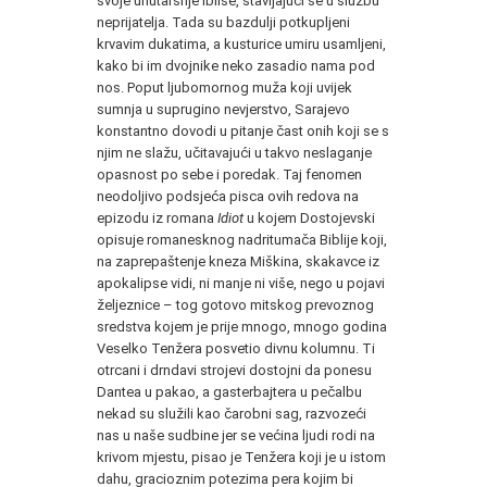
svoje unutaršnje Iblise, stavljajući se u službu
neprijatelja. Tada su bazdulji potkupljeni
krvavim dukatima, a kusturice umiru usamljeni,
kako bi im dvojnike neko zasadio nama pod
nos. Poput ljubomornog muža koji uvijek
sumnja u suprugino nevjerstvo, Sarajevo
konstantno dovodi u pitanje čast onih koji se s
njim ne slažu, učitavajući u takvo neslaganje
opasnost po sebe i poredak. Taj fenomen
neodoljivo podsjeća pisca ovih redova na
epizodu iz romana
Idiot
u kojem Dostojevski
opisuje romanesknog nadritumača Biblije koji,
na zaprepaštenje kneza Miškina, skakavce iz
apokalipse vidi, ni manje ni više, nego u pojavi
željeznice – tog gotovo mitskog prevoznog
sredstva kojem je prije mnogo, mnogo godina
Veselko Tenžera posvetio divnu kolumnu. Ti
otrcani i drndavi strojevi dostojni da ponesu
Dantea u pakao, a gasterbajtera u pečalbu
nekad su služili kao čarobni sag, razvozeći
nas u naše sudbine jer se većina ljudi rodi na
krivom mjestu, pisao je Tenžera koji je u istom
dahu, gracioznim potezima pera kojim bi