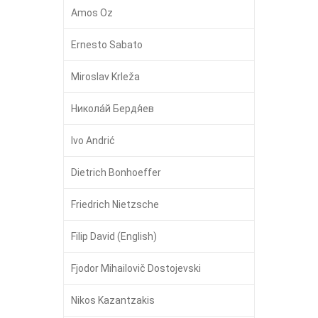
Amos Oz
Ernesto Sabato
Miroslav Krleža
Никола́й Бердя́ев
Ivo Andrić
Dietrich Bonhoeffer
Friedrich Nietzsche
Filip David (English)
Fjodor Mihailovič Dostojevski
Nikos Kazantzakis