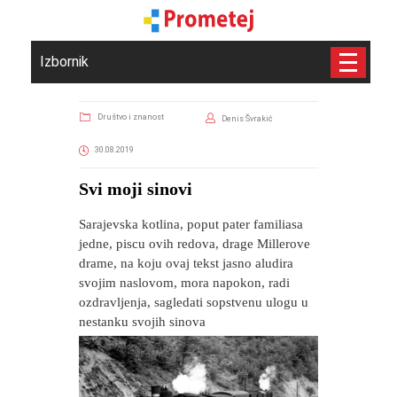
Izbornik
Društvo i znanost
Denis Švrakić
30.08.2019
Svi moji sinovi
Sarajevska kotlina, poput pater familiasa
jedne, piscu ovih redova, drage Millerove
drame, na koju ovaj tekst jasno aludira
svojim naslovom, mora napokon, radi
ozdravljenja, sagledati sopstvenu ulogu u
nestanku svojih sinova