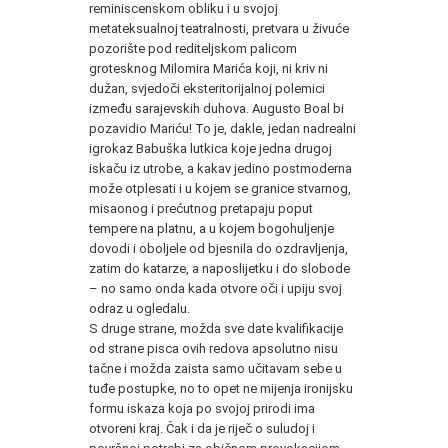
reminiscenskom obliku i u svojoj
metateksualnoj teatralnosti, pretvara u živuće
pozorište pod rediteljskom palicom
grotesknog Milomira Marića koji, ni kriv ni
dužan, svjedoči eksteritorijalnoj polemici
između sarajevskih duhova. Augusto Boal bi
pozavidio Mariću! To je, dakle, jedan nadrealni
igrokaz Babuška lutkica koje jedna drugoj
iskaču iz utrobe, a kakav jedino postmoderna
može otplesati i u kojem se granice stvarnog,
misaonog i prećutnog pretapaju poput
tempere na platnu, a u kojem bogohuljenje
dovodi i oboljele od bjesnila do ozdravljenja,
zatim do katarze, a naposlijetku i do slobode
– no samo onda kada otvore oči i upiju svoj
odraz u ogledalu.
S druge strane, možda sve date kvalifikacije
od strane pisca ovih redova apsolutno nisu
tačne i možda zaista samo učitavam sebe u
tuđe postupke, no to opet ne mijenja ironijsku
formu iskaza koja po svojoj prirodi ima
otvoreni kraj. Čak i da je riječ o suludoj i