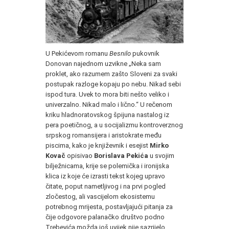
U Pekićevom romanu
Besnilo
pukovnik
Donovan najednom uzvikne „Neka sam
proklet, ako razumem zašto Sloveni za svaki
postupak razloge kopaju po nebu. Nikad sebi
ispod tura. Uvek to mora biti nešto veliko i
univerzalno. Nikad malo i lično.“ U rečenom
kriku hladnoratovskog špijuna nastalog iz
pera poetičnog, a u socijalizmu kontroverznog
srpskog romansijera i aristokrate među
piscima, kako je književnik i esejist
Mirko
Kovač
opisivao
Borislava Pekića
u svojim
bilježnicama, krije se polemička i ironijska
klica iz koje će izrasti tekst kojeg upravo
čitate, poput nametljivog i na prvi pogled
zločestog, ali vascijelom ekosistemu
potrebnog mrijesta, postavljajući pitanja za
čije odgovore palanačko društvo podno
Trebevića možda još uvijek nije sazrijelo.