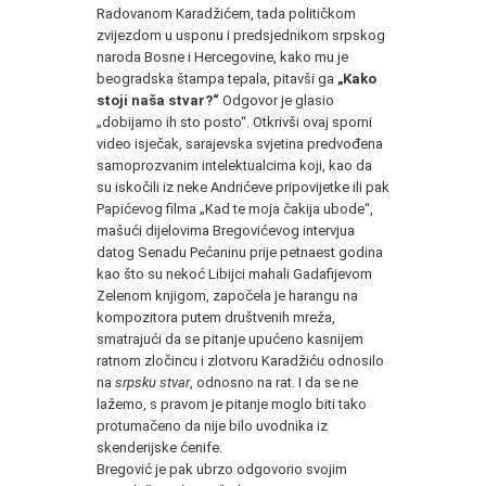
Radovanom Karadžićem, tada političkom
zvijezdom u usponu i predsjednikom srpskog
naroda Bosne i Hercegovine, kako mu je
beogradska štampa tepala, pitavši ga
„Kako
stoji naša stvar?“
Odgovor je glasio
„dobijamo ih sto posto“. Otkrivši ovaj sporni
video isječak, sarajevska svjetina predvođena
samoprozvanim intelektualcima koji, kao da
su iskočili iz neke Andrićeve pripovijetke ili pak
Papićevog filma „Kad te moja čakija ubode“,
mašući dijelovima Bregovićevog intervjua
datog Senadu Pećaninu prije petnaest godina
kao što su nekoć Libijci mahali Gadafijevom
Zelenom knjigom, započela je harangu na
kompozitora putem društvenih mreža,
smatrajući da se pitanje upućeno kasnijem
ratnom zločincu i zlotvoru Karadžiću odnosilo
na
srpsku stvar
, odnosno na rat. I da se ne
lažemo, s pravom je pitanje moglo biti tako
protumačeno da nije bilo uvodnika iz
skenderijske ćenife.
Bregović je pak ubrzo odgovorio svojim