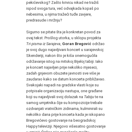
pekićevskog? Zašto krivicu nikad ne tražiš
ispod svoga tura, već odvajkada kopaš po
nebesima, u njima tražeći tuđe zavjere,
predrasude i mržnju?
Sigurno se pitate šta je konkretan povod za
ovaj tekst. Prošlog utorka, u sklopu projekta
Tri pisma iz Sarajeva
,
Goran Bregović
održao
je svoj dugo najavljivani koncert u sarajevskoj
Skenderiji, nakon što je kiša onemogućila
održavanje istog na mitskoj Bijeloj tabiji. Iako
je koncert najavljen prije nekoliko mjeseci,
zadah gnjevom obuzete javnosti sve više je
zaudarao kako se datum koncerta približavao.
Svakojaki napadi na gradske vlasti koje su
potpisale organizaciju nastupa, one građane
koji su najavljivali svoj dolazak na
Tabiju
te na
samog umjetnika čije su kompozicije trebale
ozdvanjati vratničkim zidinama, kulminirali su
nekoliko dana prije koncerta kada je iskopano
Bregovićevo gostovanje na beogradskoj
Happy televiziji. Njegovo višesatno gostovanje