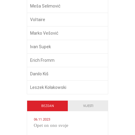
Meša Selimović
Voltaire
Marko Vešović
Ivan Supek
Erich Fromm
Danilo Kiš
Leszek Kołakowski
BEZDAN
VIJESTI
06.11.2023
​Opet on ono svoje