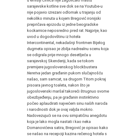
u emisiji
Ćirilica
nije zagolicalo maštu
sarajevske kotline sve dok se na Youtube-u
nije pojavio izrezani odlomak u trajanju od
nekoliko minuta u kojem Bregović ironijski
prepričava epizodu iz jedne beogradske
kockarnice neposredno pred rat. Najprije, kao
uvod u dogodovštinu iz hotela
Intercontinental, nekadašnji frontmen Bijelog
dugmeta opisao je zbilja nadrealnu scenu koja
se odigrala prije mnogo desetljeća u
sarajevskoj Skenderiji, kada se tokom
premijere jugoslovenskog blockbustera
Neretva
jedan građanin pukom slučajnošću
našao, sam samcat, sa drugom Titom pokraj
pisoara javnog toaleta, nakon što je
jugoslovenski maršal takoreći štrugnuo svome
obezbjeđenju, pa je građanin instinktivno
počeo aplaudirati najvećem sinu naših naroda
i narodnosti dok je ovaj valjda mokrio.
Nadovezujući se na ovu simpatičnu anegdotu
koja je lako mogla nastati i kao neka
Domanovićeva satira, Bregović je opisao kako
se našao na recepciji kazina rečenog hotela s