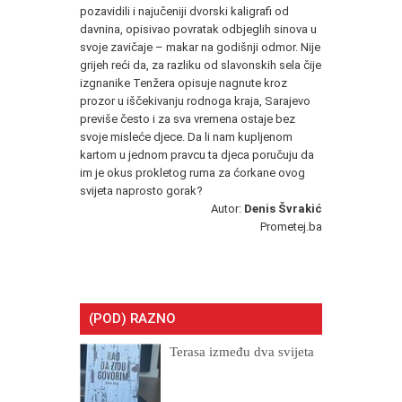
pozavidili i najučeniji dvorski kaligrafi od
davnina, opisivao povratak odbjeglih sinova u
svoje zavičaje – makar na godišnji odmor. Nije
grijeh reći da, za razliku od slavonskih sela čije
izgnanike Tenžera opisuje nagnute kroz
prozor u iščekivanju rodnoga kraja, Sarajevo
previše često i za sva vremena ostaje bez
svoje misleće djece. Da li nam kupljenom
kartom u jednom pravcu ta djeca poručuju da
im je okus prokletog ruma za ćorkane ovog
svijeta naprosto gorak?
Autor:
Denis Švrakić
Prometej.ba
(POD) RAZNO
Terasa između dva svijeta