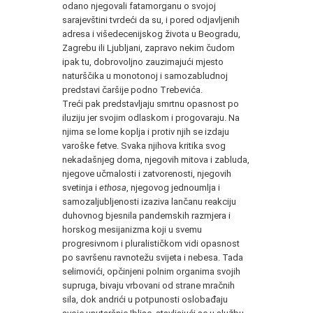
odano njegovali fatamorganu o svojoj
sarajevštini tvrdeći da su, i pored odjavljenih
adresa i višedecenijskog života u Beogradu,
Zagrebu ili Ljubljani, zapravo nekim čudom
ipak tu, dobrovoljno zauzimajući mjesto
naturščika u monotonoj i samozabludnoj
predstavi čaršije podno Trebevića.
Treći pak predstavljaju smrtnu opasnost po
iluziju jer svojim odlaskom i progovaraju. Na
njima se lome koplja i protiv njih se izdaju
varoške fetve. Svaka njihova kritika svog
nekadašnjeg doma, njegovih mitova i zabluda,
njegove učmalosti i zatvorenosti, njegovih
svetinja i
ethosa
, njegovog jednoumlja i
samozaljubljenosti izaziva lančanu reakciju
duhovnog bjesnila pandemskih razmjera i
horskog mesijanizma koji u svemu
progresivnom i pluralističkom vidi opasnost
po savršenu ravnotežu svijeta i nebesa. Tada
selimovići, opčinjeni polnim organima svojih
supruga, bivaju vrbovani od strane mračnih
sila, dok andrići u potpunosti oslobađaju