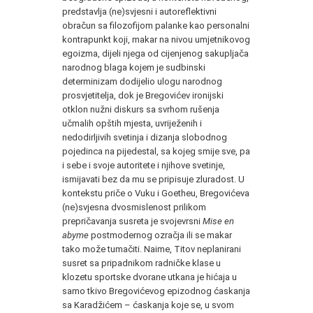
predstavlja (ne)svjesni i autoreflektivni
obračun sa filozofijom palanke kao personalni
kontrapunkt koji, makar na nivou umjetnikovog
egoizma, dijeli njega od cijenjenog sakupljača
narodnog blaga kojem je sudbinski
determinizam dodijelio ulogu narodnog
prosvjetitelja, dok je Bregovićev ironijski
otklon nužni diskurs sa svrhom rušenja
učmalih opštih mjesta, uvriježenih i
nedodirljivih svetinja i dizanja slobodnog
pojedinca na pijedestal, sa kojeg smije sve, pa
i sebe i svoje autoritete i njihove svetinje,
ismijavati bez da mu se pripisuje zluradost. U
kontekstu priče o Vuku i Goetheu, Bregovićeva
(ne)svjesna dvosmislenost prilikom
prepričavanja susreta je svojevrsni
Mise en
abyme
postmodernog ozračja ili se makar
tako može tumačiti. Naime, Titov neplanirani
susret sa pripadnikom radničke klase u
klozetu sportske dvorane utkana je hićaja u
samo tkivo Bregovićevog epizodnog ćaskanja
sa Karadžićem – ćaskanja koje se, u svom