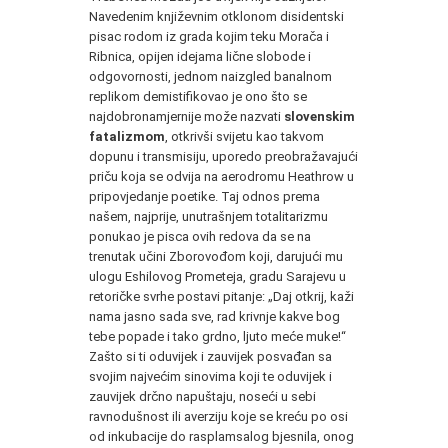
Navedenim književnim otklonom disidentski
pisac rodom iz grada kojim teku Morača i
Ribnica, opijen idejama lične slobode i
odgovornosti, jednom naizgled banalnom
replikom demistifikovao je ono što se
najdobronamjernije može nazvati
slovenskim
fatalizmom
, otkrivši svijetu kao takvom
dopunu i transmisiju, uporedo preobražavajući
priču koja se odvija na aerodromu Heathrow u
pripovjedanje poetike. Taj odnos prema
našem, najprije, unutrašnjem totalitarizmu
ponukao je pisca ovih redova da se na
trenutak učini Zborovođom koji, darujući mu
ulogu Eshilovog Prometeja, gradu Sarajevu u
retoričke svrhe postavi pitanje: „Daj otkrij, kaži
nama jasno sada sve, rad krivnje kakve bog
tebe popade i tako grdno, ljuto meće muke!“
Zašto si ti oduvijek i zauvijek posvađan sa
svojim najvećim sinovima koji te oduvijek i
zauvijek drčno napuštaju, noseći u sebi
ravnodušnost ili averziju koje se kreću po osi
od inkubacije do rasplamsalog bjesnila, onog