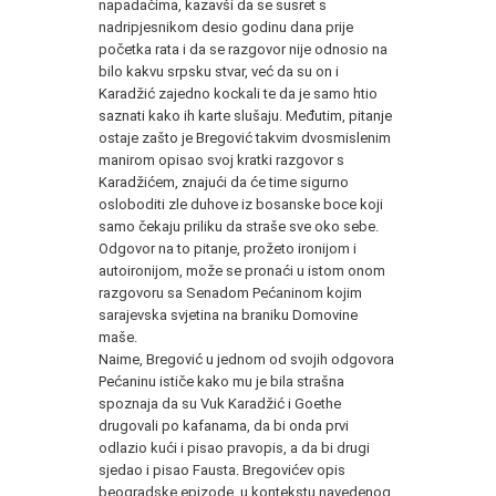
napadačima, kazavši da se susret s
nadripjesnikom desio godinu dana prije
početka rata i da se razgovor nije odnosio na
bilo kakvu srpsku stvar, već da su on i
Karadžić zajedno kockali te da je samo htio
saznati kako ih karte slušaju. Međutim, pitanje
ostaje zašto je Bregović takvim dvosmislenim
manirom opisao svoj kratki razgovor s
Karadžićem, znajući da će time sigurno
osloboditi zle duhove iz bosanske boce koji
samo čekaju priliku da straše sve oko sebe.
Odgovor na to pitanje, prožeto ironijom i
autoironijom, može se pronaći u istom onom
razgovoru sa Senadom Pećaninom kojim
sarajevska svjetina na braniku Domovine
maše.
Naime, Bregović u jednom od svojih odgovora
Pećaninu ističe kako mu je bila strašna
spoznaja da su Vuk Karadžić i Goethe
drugovali po kafanama, da bi onda prvi
odlazio kući i pisao pravopis, a da bi drugi
sjedao i pisao Fausta. Bregovićev opis
beogradske epizode, u kontekstu navedenog,