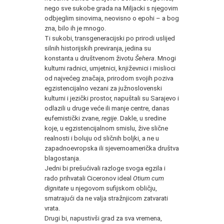
nego sve sukobe grada na Miljacki s njegovim
odbjeglim sinovima, neovisno o epohi – a bog
zna, bilo ih je mnogo.
Ti sukobi, transgeneracijski po prirodi uslijed
silnih historijskih previranja, jedina su
konstanta u društvenom životu
Šehera
. Mnogi
kulturni radnici, umjetnici, književnici i mislioci
od najvećeg značaja, prirodom svojih poziva
egzistencijalno vezani za južnoslovenski
kulturni i jezički prostor, napuštali su Sarajevo i
odlazili u druge veće ili manje centre, danas
eufemistički zvane,
regije
. Dakle, u sredine
koje, u egzistencijalnom smislu, žive slične
realnosti i boluju od sličnih boljki, a ne u
zapadnoevropska ili sjevernoamerička društva
blagostanja.
Jedni bi prešućivali razloge svoga egzila i
rado prihvatali Ciceronov ideal
Otium cum
dignitate
u njegovom sufijskom obličju,
smatrajući da ne valja stražnjicom zatvarati
vrata.
Drugi bi, napustivši grad za sva vremena,