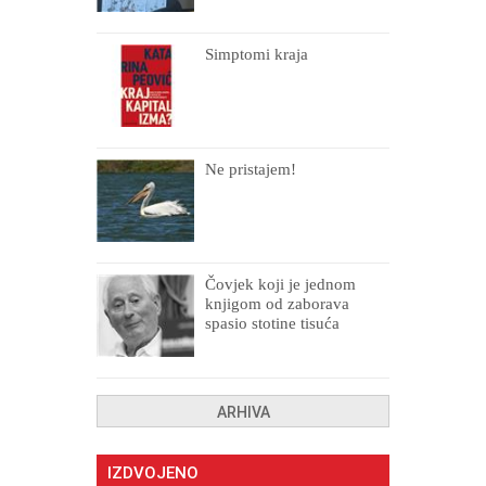
Simptomi kraja
Ne pristajem!
Čovjek koji je jednom
knjigom od zaborava
spasio stotine tisuća
drugih, prokletih i
uništenih
ARHIVA
IZDVOJENO