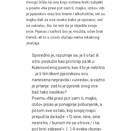
mnogo ličila na onu koju ocrtava lirski subjekt
u poemi »Na pravi put sam ti, majko, izišo«: niti
je pjesnikov otac bio tiranin i alkoholičar, niti su
majku dali za oca onako kako je opisano, već
se »ukrala«, što će reći da je slijedila svoje
srce. Pijanac i sarhoš bio je, možda, očev brat
Derviš, ali to u ovom slučaju nema nikakvog
značaja:
Sporedno je, razumije se, je li otac ili
stric poslužio kao prototip za lik u
Kulenovićevoj poemi, kao što je nebitno
… je li tim likom pjesnikovu ocu
nanesena nepravda i »uvreda«, a važno
je pitanje: zašto je pjesnik svog oca
baš tako naslikao?
Poemu »Na pravi put sam ti, majko,
izišo« pisao je ponajprije pobunjenik, a
potom sve ostalo, koji svojoj majci
prepušta da kaže: »‘O sine, sine, sine
nesretni, / bunom mi se otrova / i na
put krivi zabasa’«. (…) A svaka »buna«