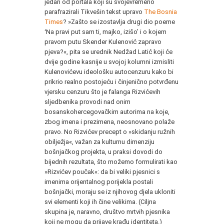
jedan od portala koji su svojevremeno
parafrazirali Tikvešin tekst upravo
The Bosnia
Times
? »Zašto se izostavlja drugi dio poeme
ʻNa pravi put sam ti, majko, izišo’ i o kojem
pravom putu Skender Kulenović zapravo
pjeva?«, pita se urednik Nedžad Latić koji će
dvije godine kasnije u svojoj kolumni izmisliti
Kulenovićevu ideološku autocenzuru kako bi
prikrio realno postojeću i činjenično potvrđenu
vjersku cenzuru što je falanga Rizvićevih
sljedbenika provodi nad onim
bosanskohercegovačkim autorima na koje,
zbog imena i prezimena, neosnovano polaže
pravo. No Rizvićev precept o »skidanju ružnih
obilježja«, važan za kulturnu dimenziju
bošnjačkog projekta, u praksi dovodi do
bijednih rezultata, što možemo formulirati kao
»Rizvićev poučak«: da bi veliki pjesnici s
imenima orijentalnog porijekla postali
bošnjački, moraju se iz njihovog djela ukloniti
svi elementi koji ih čine velikima. (Ciljna
skupina je, naravno, društvo mrtvih pjesnika
koji ne mogu da prijave krađu identiteta.)