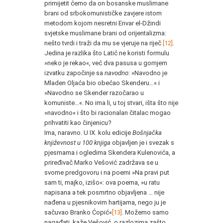
primijetit ćemo da on bosanske muslimane
brani od srbokomunističke zavjere istom
metodom kojom nesretni Envar el-Džindi
svjetske muslimane brani od orijentalizma:
nešto tvrdi i traži da mu se vjeruje na riječ
[12]
.
Jedina je razlika što Latić ne koristi formulu
»neko je rekao«, već dva pasusa u gornjem
izvatku započinje sa
navodno
: »Navodno je
Mladen Oljaća bio obećao Skenderu…« i
»Navodno se Skender razočarao u
komuniste…«. No ima li, u toj stvari, išta što nije
»navodno« i što bi racionalan čitalac mogao
prihvatiti kao činjenicu?
Ima, naravno. U IX. kolu edicije
Bošnjačka
književnost u 100 knjiga
objavljen je i svezak s
pjesmama i ogledima Skendera Kulenovića, a
priređivač Marko Vešović zadržava se u
svome predgovoru i na poemi »Na pravi put
sam ti, majko, izišo«: ova poema, »u ratu
napisana a tek posmrtno objavljena … nije
nađena u pjesnikovim hartijama, nego ju je
sačuvao Branko Ćopić«
[13]
. Možemo samo
nagađati, kaže Vešović, o razlozima zašto