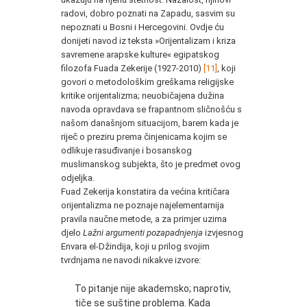
radovi, dobro poznati na Zapadu, sasvim su
nepoznati u Bosni i Hercegovini. Ovdje ću
donijeti navod iz teksta »Orijentalizam i kriza
savremene arapske kulture« egipatskog
filozofa Fuada Zekerije (1927-2010)
[11]
, koji
govori o metodološkim greškama religijske
kritike orijentalizma; neuobičajena dužina
navoda opravdava se frapantnom sličnošću s
našom današnjom situacijom, barem kada je
riječ o preziru prema činjenicama kojim se
odlikuje rasuđivanje i bosanskog
muslimanskog subjekta, što je predmet ovog
odjeljka.
Fuad Zekerija konstatira da većina kritičara
orijentalizma ne poznaje najelementarnija
pravila naučne metode, a za primjer uzima
djelo
Lažni argumenti pozapadnjenja
izvjesnog
Envara el-Džindija, koji u prilog svojim
tvrdnjama ne navodi nikakve izvore:
To pitanje nije akademsko; naprotiv,
tiče se suštine problema. Kada