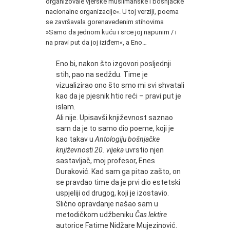
organizovale vjerske muslimanske i bošnjačke
nacionalne organizacije«. U toj verziji, poema
se završavala gorenavedenim stihovima
»Samo da jednom kuću i srce joj napunim / i
na pravi put da joj iziđem«, a Eno…
Eno bi, nakon što izgovori posljednji
stih, pao na sedždu. Time je
vizualizirao ono što smo mi svi shvatali
kao da je pjesnik htio reći – pravi put je
islam.
Ali nije. Upisavši književnost saznao
sam da je to samo dio poeme, koji je
kao takav u
Antologiju bošnjačke
književnosti 20. vijeka
uvrstio njen
sastavljač, moj profesor, Enes
Duraković. Kad sam ga pitao zašto, on
se pravdao time da je prvi dio estetski
uspjeliji od drugog, koji je izostavio.
Slično opravdanje našao sam u
metodičkom udžbeniku
Čas lektire
autorice Fatime Nidžare Mujezinović.