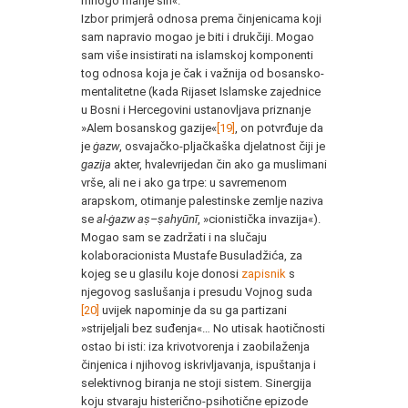
mnogo manje sin«.
Izbor primjerâ odnosa prema činjenicama koji
sam napravio mogao je biti i drukčiji. Mogao
sam više insistirati na islamskoj komponenti
tog odnosa koja je čak i važnija od bosansko-
mentalitetne (kada Rijaset Islamske zajednice
u Bosni i Hercegovini ustanovljava priznanje
»Alem bosanskog gazije«
[19]
, on potvrđuje da
je
ġa
zw
, osvajačko-pljačkaška djelatnost čiji je
gazija
akter, hvalevrijedan čin ako ga muslimani
vrše, ali ne i ako ga trpe: u savremenom
arapskom, otimanje palestinske zemlje naziva
se
al-
ġa
zw a
ṣ
–
ṣ
ahy
ūnī
, »cionistička invazija«).
Mogao sam se zadržati i na slučaju
kolaboracionista Mustafe Busuladžića, za
kojeg se u glasilu koje donosi
zapisnik
s
njegovog saslušanja i presudu Vojnog suda
[20]
uvijek napominje da su ga partizani
»strijeljali bez suđenja«… No utisak haotičnosti
ostao bi isti: iza krivotvorenja i zaobilaženja
činjenica i njihovog iskrivljavanja, ispuštanja i
selektivnog biranja ne stoji sistem. Sinergija
koju stvaraju histerično-psihotične epizode