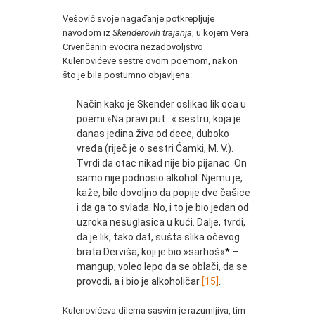
Vešović svoje nagađanje potkrepljuje
navodom iz
Skenderovih trajanja
, u kojem Vera
Crvenčanin evocira nezadovoljstvo
Kulenovićeve sestre ovom poemom, nakon
što je bila postumno objavljena:
Način kako je Skender oslikao lik oca u
poemi »Na pravi put…« sestru, koja je
danas jedina živa od dece, duboko
vređa (riječ je o sestri Ćamki, M. V.).
Tvrdi da otac nikad nije bio pijanac. On
samo nije podnosio alkohol. Njemu je,
kaže, bilo dovoljno da popije dve čašice
i da ga to svlada. No, i to je bio jedan od
uzroka nesuglasica u kući. Dalje, tvrdi,
da je lik, tako dat, sušta slika očevog
brata Derviša, koji je bio »sarhoš«
*
–
mangup, voleo lepo da se oblači, da se
provodi, a i bio je alkoholičar
[15]
.
Kulenovićeva dilema sasvim je razumljiva, tim