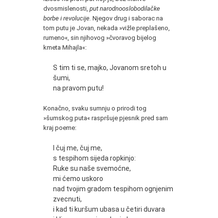
dvosmislenosti,
put narodnooslobodilačke
borbe i revolucije.
Njegov drug i saborac na
tom putu je Jovan, nekada »vižle preplašeno,
rumeno«, sin njihovog »čvoravog bijelog
kmeta Mihajla«:
S tim ti se, majko, Jovanom sretoh u
šumi,
na pravom putu!
Konačno, svaku sumnju o prirodi tog
»šumskog puta« raspršuje pjesnik pred sam
kraj poeme:
I čuj me, čuj me,
s tespihom sijeda ropkinjo:
Ruke su naše svemoćne,
mi ćemo uskoro
nad tvojim gradom tespihom ognjenim
zvecnuti,
i kad ti kuršum ubasa u četiri duvara