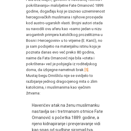
pokrštavanju« maloljetne Fate Omanović 1899.
godine, događaju koji je izazvao uznemirenost
hercegovačkih muslimana i njihove prosvjede
kod austro-ugarskih vlasti. Brojni autori otada
su navodili ovu aferu kao »samo jedan u nizu
arogantnih primjera katoličkog prozelitizma u
Bosni i Hercegovini« u to vrijeme (E. Karić), no
ja sam podsjetio na materijalnu istinu koja je
poznata danas evo već preko 80 godina,
naime da Fata Omanović nije bila »oteta i
pokrštena« već je pobjegla iz roditeljskog
doma, da izbjegne nametnuti brak
[5]
.
Mustaj-begu Drnišliću nije se svidjelo to
razbijanje jednog dragocjenog mita o zlim
katolicima, i muslimanima kao vječnim
žrtvama:
Haverićev atak na ženu muslimanku
nastavlja se i tretmanom otmice Fate
Omanović s početka 1889. godine, a
njeno kidnapiranje i prevjeravanje vidi
kao spas od sudbine siromaštva,