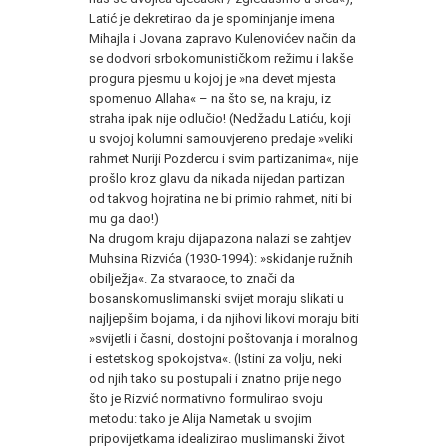
Latić je dekretirao da je spominjanje imena
Mihajla i Jovana zapravo Kulenovićev način da
se dodvori srbokomunističkom režimu i lakše
progura pjesmu u kojoj je »na devet mjesta
spomenuo Allaha« – na što se, na kraju, iz
straha ipak nije odlučio! (Nedžadu Latiću, koji
u svojoj kolumni samouvjereno predaje »veliki
rahmet Nuriji Pozdercu i svim partizanima«, nije
prošlo kroz glavu da nikada nijedan partizan
od takvog hojratina ne bi primio rahmet, niti bi
mu ga dao!)
Na drugom kraju dijapazona nalazi se zahtjev
Muhsina Rizvića (1930-1994): »skidanje ružnih
obilježja«. Za stvaraoce, to znači da
bosanskomuslimanski svijet moraju slikati u
najljepšim bojama, i da njihovi likovi moraju biti
»svijetli i časni, dostojni poštovanja i moralnog
i estetskog spokojstva«. (Istini za volju, neki
od njih tako su postupali i znatno prije nego
što je Rizvić normativno formulirao svoju
metodu: tako je Alija Nametak u svojim
pripovijetkama idealizirao muslimanski život