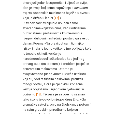
stvarajući jedan besporočan i uljepšan svijet,
dok je svoja briljantna zapažanja o
stvarnom
svijetu bosanskih muslimana bilježio u svesku
koju je držao u ladici
[17]
.)
Rizvićev zahtjev nije bio upućen samo
stvaraocima-književnicima, već i kritičarima,
publicistima i profesorima književnosti, i
njegovi duhovni nasljednici poštuju ga sve do
danas. Poema »Na pravi put sam ti, majko,
izišo« imala je jedno veliko ružno obilježje koje
je trebalo skinuti: veličanje
narodnooslobodilačke borbe kao jedinog
pravog puta (naletosum!). I problem je riješen
cenzorskim makazama. O tome je
svojevremeno pisao Amer Tikveša u tekstu
koji su, pod različitim naslovima, preuzeli
mnogi portali, a čija je cjelovita i konačna
verzija objavljena u njegovom
Ljetovanju u
podrumu
[18]
. Tikveša je za poemu saznao
tako što ju je govorio njegov drug Eno, »član
glumačke sekcije, prvo na školskim, a potom i
na svim gradskim priredbama koje su