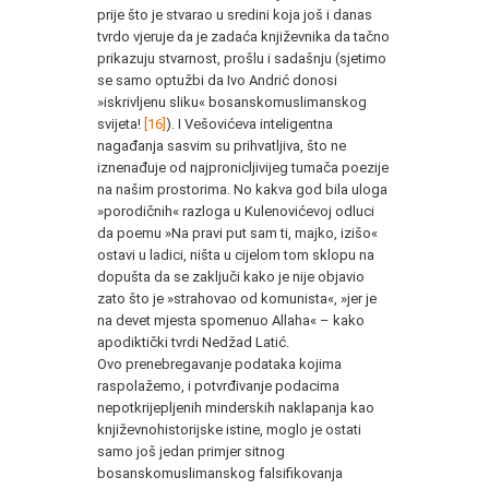
prije što je stvarao u sredini koja još i danas
tvrdo vjeruje da je zadaća književnika da tačno
prikazuju stvarnost, prošlu i sadašnju (sjetimo
se samo optužbi da Ivo Andrić donosi
»iskrivljenu sliku« bosanskomuslimanskog
svijeta!
[16]
). I Vešovićeva inteligentna
nagađanja sasvim su prihvatljiva, što ne
iznenađuje od najpronicljivijeg tumača poezije
na našim prostorima. No kakva god bila uloga
»porodičnih« razloga u Kulenovićevoj odluci
da poemu »Na pravi put sam ti, majko, izišo«
ostavi u ladici, ništa u cijelom tom sklopu na
dopušta da se zaključi kako je nije objavio
zato što je »strahovao od komunista«, »jer je
na devet mjesta spomenuo Allaha« – kako
apodiktički tvrdi Nedžad Latić.
Ovo prenebregavanje podataka kojima
raspolažemo, i potvrđivanje podacima
nepotkrijepljenih minderskih naklapanja kao
književnohistorijske istine, moglo je ostati
samo još jedan primjer sitnog
bosanskomuslimanskog falsifikovanja