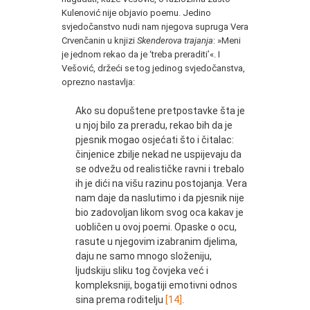
Kulenović nije objavio poemu. Jedino
svjedočanstvo nudi nam njegova supruga Vera
Crvenčanin u knjizi
Skenderova trajanja
: »Meni
je jednom rekao da je ‘treba preraditi’«. I
Vešović, držeći se tog jedinog svjedočanstva,
oprezno nastavlja:
Ako su dopuštene pretpostavke šta je
u njoj bilo za preradu, rekao bih da je
pjesnik mogao osjećati što i čitalac:
činjenice zbilje nekad ne uspijevaju da
se odvežu od realističke ravni i trebalo
ih je dići na višu razinu postojanja. Vera
nam daje da naslutimo i da pjesnik nije
bio zadovoljan likom svog oca kakav je
uobličen u ovoj poemi. Opaske o ocu,
rasute u njegovim izabranim djelima,
daju ne samo mnogo složeniju,
ljudskiju sliku tog čovjeka već i
kompleksniji, bogatiji emotivni odnos
sina prema roditelju
[14]
.