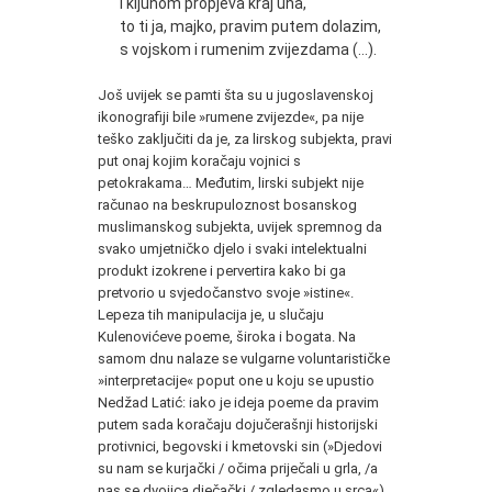
i kljunom propjeva kraj uha,
to ti ja, majko, pravim putem dolazim,
s vojskom i rumenim zvijezdama (…).
Još uvijek se pamti šta su u jugoslavenskoj
ikonografiji bile »rumene zvijezde«, pa nije
teško zaključiti da je, za lirskog subjekta, pravi
put onaj kojim koračaju vojnici s
petokrakama… Međutim, lirski subjekt nije
računao na beskrupuloznost bosanskog
muslimanskog subjekta, uvijek spremnog da
svako umjetničko djelo i svaki intelektualni
produkt izokrene i pervertira kako bi ga
pretvorio u svjedočanstvo svoje »istine«.
Lepeza tih manipulacija je, u slučaju
Kulenovićeve poeme, široka i bogata. Na
samom dnu nalaze se vulgarne voluntarističke
»interpretacije« poput one u koju se upustio
Nedžad Latić: iako je ideja poeme da pravim
putem sada koračaju dojučerašnji historijski
protivnici, begovski i kmetovski sin (»Djedovi
su nam se kurjački / očima priječali u grla, /a
nas se dvojica dječački / zgledasmo u srca«),