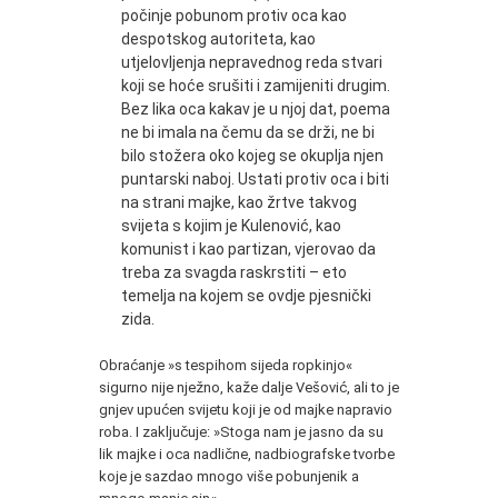
počinje pobunom protiv oca kao
despotskog autoriteta, kao
utjelovljenja nepravednog reda stvari
koji se hoće srušiti i zamijeniti drugim.
Bez lika oca kakav je u njoj dat, poema
ne bi imala na čemu da se drži, ne bi
bilo stožera oko kojeg se okuplja njen
puntarski naboj. Ustati protiv oca i biti
na strani majke, kao žrtve takvog
svijeta s kojim je Kulenović, kao
komunist i kao partizan, vjerovao da
treba za svagda raskrstiti – eto
temelja na kojem se ovdje pjesnički
zida.
Obraćanje »s tespihom sijeda ropkinjo«
sigurno nije nježno, kaže dalje Vešović, ali to je
gnjev upućen svijetu koji je od majke napravio
roba. I zaključuje: »Stoga nam je jasno da su
lik majke i oca nadlične, nadbiografske tvorbe
koje je sazdao mnogo više pobunjenik a