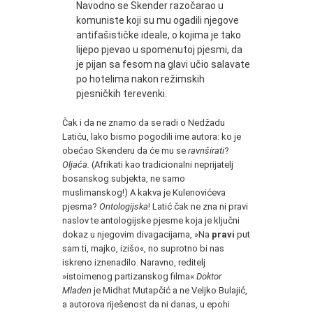
Navodno se Skender razočarao u
komuniste koji su mu ogadili njegove
antifašističke ideale, o kojima je tako
lijepo pjevao u spomenutoj pjesmi, da
je pijan sa fesom na glavi učio salavate
po hotelima nakon režimskih
pjesničkih terevenki.
Čak i da ne znamo da se radi o Nedžadu
Latiću, lako bismo pogodili ime autora: ko je
obećao Skenderu da će mu se
ravnširati
?
Oljaća.
(Afrikati kao tradicionalni neprijatelj
bosanskog subjekta, ne samo
muslimanskog!) A kakva je Kulenovićeva
pjesma?
Ontologijska
! Latić čak ne zna ni pravi
naslov te antologijske pjesme koja je ključni
dokaz u njegovim divagacijama, »Na
pravi
put
sam ti, majko, izišo«, no suprotno bi nas
iskreno iznenadilo. Naravno, reditelj
»istoimenog partizanskog filma«
Doktor
Mladen
je Midhat Mutapčić a ne Veljko Bulajić,
a autorova riješenost da ni danas, u epohi