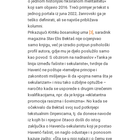
o jednom historijski fiksiranom mentalitetu«
koji sam objavio 2016. Treći primjer je tekst s
jednog portala iz juna 2022; žanrovski ga je
teško definirati, ali se najviše približava
kolumni.
Prikazujući
Kritiku bosanskog uma
[
3]
, saradnik
magazina
Stav
Elis Bektaš nije ocjenjivao
samo knjigu, već je izradio potpun psihološki
profil autora, gdje mu je djelo poslužilo samo
kao povod. S obzirom na nadnaslov »Tanka je
linija između fašiste i sekulariste«, tvrdnje da
Haverić ne poštuje »temeljne principe i
zakonitosti mišljenja« ili da »pojma nema šta je
sekularizam« i nisu tako ozbiljne optužbe –
naročito kada se usporede s drugim izrečenim
kvalifikacijama, npr. da je knjiga »eklatantna
promocija rasizma i šovinizma«. No kada se
očekivalo da Bektaš svoj sud potkrijepi
tekstualnim činjenicama, tj. da donese navode
iz kojih bi i njegovi čitaoci došli do istog
zaključka o Haveriću-sekularistu koji je postao
Haverić-fašist, on naglo odustaje i s ponosom
kazuje zašto: »Šta se u njoj nalazi i o čemu sve