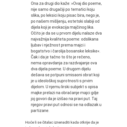
Ona za drugi dio kaže: »Ovaj dio poeme,
nije samo drugačiji po tematici koju
slika, po leksici koju pisac bira, nego je,
po našem mišljenju, estetski slabiji od
dijela koji je evokacija majčinog lika.
Očito je da se u prvom dijelu nalaze dva
najvažnija kvaliteta poeme: odslikana
ljubav i nježnost prema majci i
bogatstvo i čarolija bosanske leksike«.
Čak i da je tačno to što je rečeno,
nema opravdanja za razdvajanje ova
dva dijela poeme. U drugom dijelu
dešava se potpuni smisaoni obrat koji
je u ideološkoj suprotnosti s prvim
dijelom. U njemu lirski subjekt s opisa
majke prelazi na obraćanje majci gdje
joj govori da je izišao na pravi put. Taj
njegov pravi put odnosi se na odlazak u
partizane.
Hoće li se čitalac iznenaditi kada otkrije da je