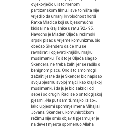
ovjekovječio u istoimenom
partizanskom filmu. I sve to ništa nije
vrijedilo da umanji krvoločnost hordi
Ratka Mladića koji su bjesomučno
kidisali na Krajišnike u ratu ‘92.- 95.
Navodno je Mladen Oljaća, režimski
srpski pisac u vrijeme komunizma, bio
obećao Skenderu da će mu se
ravnširati i opjevati krajišku majku
muslimanku. To što je Oljaća slagao
Skendera, ne treba žaliti jer se radilo o
benignom piscu. Ono što smo mogli
zažaliti jeste da je Skender bio napisao
svoju pjesmu svojoj majci, kao krajiškoj
muslimanki, i da ju je bio sakrio i od
sebe i od drugih. Radi se o ontologijskoj
pjesmi »Na put sam ti, majko, izišo«.
Iako u pjesmi spominje imena Mihajla i
Jovana, Skender u komunističkom
režimu nije smio objaviti pjesmu jer je
na devet mjesta spomenuo Allaha.