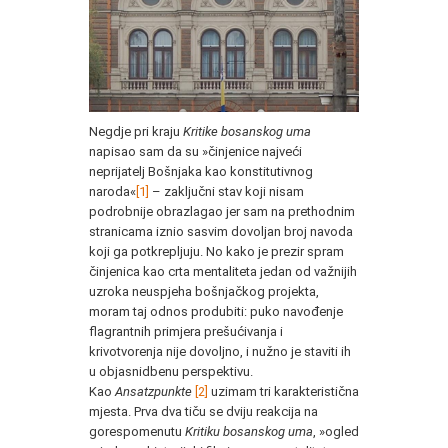
Negdje pri kraju
Kritike bosanskog uma
napisao sam da su »činjenice najveći
neprijatelj Bošnjaka kao konstitutivnog
naroda«
[
1]
– zaključni stav koji nisam
podrobnije obrazlagao jer sam na prethodnim
stranicama iznio sasvim dovoljan broj navoda
koji ga potkrepljuju. No kako je prezir spram
činjenica kao crta mentaliteta jedan od važnijih
uzroka neuspjeha bošnjačkog projekta,
moram taj odnos produbiti: puko navođenje
flagrantnih primjera prešućivanja i
krivotvorenja nije dovoljno, i nužno je staviti ih
u objasnidbenu perspektivu.
Kao
Ansatzpunkte
[2]
uzimam tri karakteristična
mjesta. Prva dva tiču se dviju reakcija na
gorespomenutu
Kritiku bosanskog uma
, »ogled