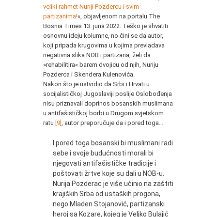
veliki rahmet Nuriji Pozdercu i svim
partizanima!
«, objavljenom na portalu The
Bosnia Times 13. juna 2022. Teško je shvatiti
osnovnu ideju kolumne, no čini se da autor,
koji pripada krugovima u kojima prevladava
negativna slika NOB i partizana, želi da
»rehabilitira« barem dvojicu od njih, Nuriju
Pozderca i Skendera Kulenovića.
Nakon što je ustvrdio da Srbi i Hrvati u
socijalističkoj Jugoslaviji poslije Oslobođenja
nisu priznavali doprinos bosanskih muslimana
u antifašističkoj borbi u Drugom svjetskom
ratu
[9]
, autor preporučuje da i pored toga…
I pored toga bosanski bi muslimani radi
sebe i svoje budućnosti morali bi
njegovati antifašističke tradicije i
poštovati žrtve koje su dali u NOB-u.
Nurija Pozderac je više učinio na zaštiti
krajiških Srba od ustaških progona,
nego Mladen Stojanović, partizanski
heroj sa Kozare, kojeg je Veljko Bulajić