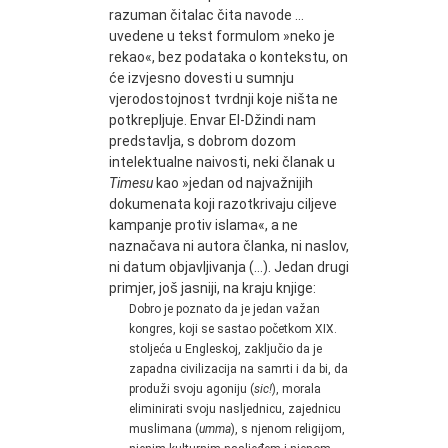
razuman čitalac čita navode …
uvedene u tekst formulom »neko je
rekao«, bez podataka o kontekstu, on
će izvjesno dovesti u sumnju
vjerodostojnost tvrdnji koje ništa ne
potkrepljuje. Envar El-Džindi nam
predstavlja, s dobrom dozom
intelektualne naivosti, neki članak u
Timesu
kao »jedan od najvažnijih
dokumenata koji razotkrivaju ciljeve
kampanje protiv islama«, a ne
naznačava ni autora članka, ni naslov,
ni datum objavljivanja (…). Jedan drugi
primjer, još jasniji, na kraju knjige:
Dobro je poznato da je jedan važan
kongres, koji se sastao početkom XIX.
stoljeća u Engleskoj, zaključio da je
zapadna civilizacija na samrti i da bi, da
produži svoju agoniju (
sic!
), morala
eliminirati svoju nasljednicu, zajednicu
muslimana (
umma
), s njenom religijom,