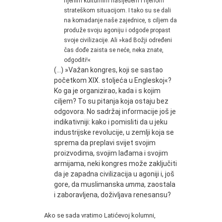
njenim kulturnim nasljeđem i njenom
strateškom situacijom. I tako su se dali
na komadanje naše zajednice, s ciljem da
produže svoju agoniju i odgode propast
svoje civilizacije. Ali »kad Božji određeni
čas dođe zaista se neće, neka znate,
odgoditi!«
(…) »Važan kongres, koji se sastao
početkom XIX. stoljeća u Engleskoj«?
Ko ga je organizirao, kada i s kojim
ciljem? To su pitanja koja ostaju bez
odgovora. No sadržaj informacije još je
indikativniji: kako i pomisliti da u jeku
industrijske revolucije, u zemlji koja se
sprema da preplavi svijet svojim
proizvodima, svojim lađama i svojim
armijama, neki kongres može zaključiti
da je zapadna civilizacija u agoniji i, još
gore, da muslimanska
umma
, zaostala
i zaboravljena, doživljava renesansu?
Ako se sada vratimo Latićevoj kolumni,