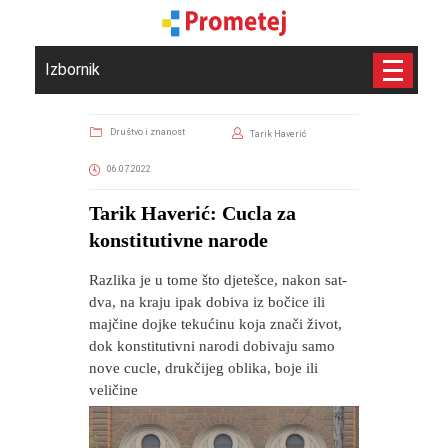
Izbornik
Društvo i znanost
Tarik Haverić
06.07.2022
Tarik Haverić: Cucla za
konstitutivne narode
Razlika je u tome što djetešce, nakon sat-
dva, na kraju ipak dobiva iz bočice ili
majčine dojke tekućinu koja znači život,
dok konstitutivni narodi dobivaju samo
nove cucle, drukčijeg oblika, boje ili
veličine