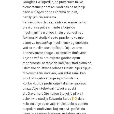
Googlea i Wikipedije, ne provjerava takve
elementarne podatke uvodi nas na najbolji
način u njegov odnos i prema drugim,
ozbiljnijim činjenicama.
Taj se odnos dade izraziti kao elementarno
pravilo: sve priče s mindera koje idu
muslimanima u prilog imaju prednost nad
faktima. Historijski se to pravilo ne vezuje
samo za
bosanskog
muslimanskog subjekta
već za muslimane uopšte, tačnije za one
konzervativne snage u islamskim društvima
koje se već skoro dvjesto godina opiru
modernosti i nastoje da sačuvaju tradicionalne
islamske društvene odnose i institucije, i čiji je
din-dušmanin, naravno, »orijentalizam« kao
produkt svjetske zavjere protiv islama.
Koliko »borba protiv orijentalizma« zapravo
unazađuje intelektualni život arapskih
društava, naročito nakon što joj je plitka i
selektivna studija Edwarda Saida
[10]
dala
krila, najprije su shvatili intelektualci u samim
arapskim društvima, koji su prvi i počeli da
ukazuju na njenu štetnost. Nažalost, njihovi