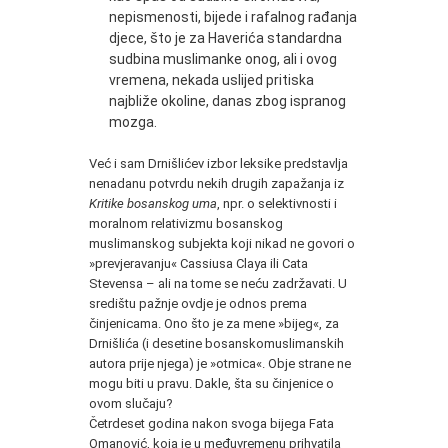
nepismenosti, bijede i rafalnog rađanja
djece, što je za Haverića standardna
sudbina muslimanke onog, ali i ovog
vremena, nekada uslijed pritiska
najbliže okoline, danas zbog ispranog
mozga.
Već i sam Drnišlićev izbor leksike predstavlja
nenadanu potvrdu nekih drugih zapažanja iz
Kritike bosanskog uma
, npr. o selektivnosti i
moralnom relativizmu bosanskog
muslimanskog subjekta koji nikad ne govori o
»prevjeravanju« Cassiusa Claya ili Cata
Stevensa – ali na tome se neću zadržavati. U
središtu pažnje ovdje je odnos prema
činjenicama. Ono što je za mene »bijeg«, za
Drnišlića (i desetine bosanskomuslimanskih
autora prije njega) je »otmica«. Obje strane ne
mogu biti u pravu. Dakle, šta su činjenice o
ovom slučaju?
Četrdeset godina nakon svoga bijega Fata
Omanović, koja je u međuvremenu prihvatila