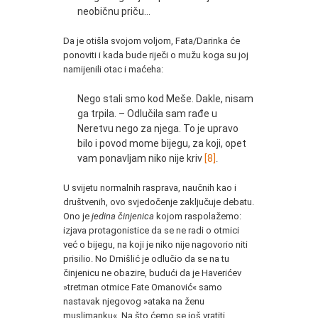
neobičnu priču…
Da je otišla svojom voljom, Fata/Darinka će
ponoviti i kada bude riječi o mužu koga su joj
namijenili otac i maćeha:
Nego stali smo kod Meše. Dakle, nisam
ga trpila. – Odlučila sam rađe u
Neretvu nego za njega. To je upravo
bilo i povod mome bijegu, za koji, opet
vam ponavljam niko nije kriv
[8]
.
U svijetu normalnih rasprava, naučnih kao i
društvenih, ovo svjedočenje zaključuje debatu.
Ono je
jedina činjenica
kojom raspolažemo:
izjava protagonistice da se ne radi o otmici
već o bijegu, na koji je niko nije nagovorio niti
prisilio. No Drnišlić je odlučio da se na tu
činjenicu ne obazire, budući da je Haverićev
»tretman otmice Fate Omanović« samo
nastavak njegovog »ataka na ženu
muslimanku«. Na što ćemo se još vratiti…