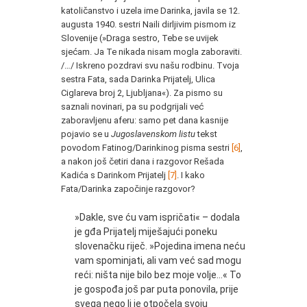
katoličanstvo i uzela ime Darinka, javila se 12.
augusta 1940. sestri Naili dirljivim pismom iz
Slovenije (»Draga sestro, Tebe se uvijek
sjećam. Ja Te nikada nisam mogla zaboraviti.
/…/ Iskreno pozdravi svu našu rodbinu. Tvoja
sestra Fata, sada Darinka Prijatelj, Ulica
Ciglareva broj 2, Ljubljana«). Za pismo su
saznali novinari, pa su podgrijali već
zaboravljenu aferu: samo pet dana kasnije
pojavio se u
Jugoslavenskom listu
tekst
povodom Fatinog/Darinkinog pisma sestri
[6]
,
a nakon još četiri dana i razgovor Rešada
Kadića s Darinkom Prijatelj
[7]
. I kako
Fata/Darinka započinje razgovor?
»Dakle, sve ću vam ispričati« – dodala
je gđa Prijatelj miješajući poneku
slovenačku riječ. »Pojedina imena neću
vam spominjati, ali vam već sad mogu
reći: ništa nije bilo bez moje volje…« To
je gospođa još par puta ponovila, prije
svega nego li je otpočela svoju