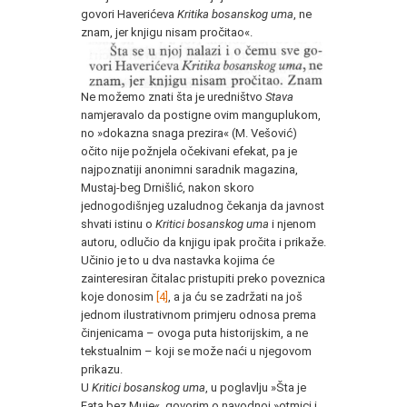
govori Haverićeva
Kritika bosanskog uma
, ne
znam, jer knjigu nisam pročitao«.
Ne možemo znati šta je uredništvo
Stava
namjeravalo da postigne ovim manguplukom,
no »dokazna snaga prezira« (M. Vešović)
očito nije požnjela očekivani efekat, pa je
najpoznatiji anonimni saradnik magazina,
Mustaj-beg Drnišlić, nakon skoro
jednogodišnjeg uzaludnog čekanja da javnost
shvati istinu o
Kritici bosanskog uma
i njenom
autoru, odlučio da knjigu ipak pročita i prikaže.
Učinio je to u dva nastavka kojima će
zainteresiran čitalac pristupiti preko poveznica
koje donosim
[4]
, a ja ću se zadržati na još
jednom ilustrativnom primjeru odnosa prema
činjenicama – ovoga puta historijskim, a ne
tekstualnim – koji se može naći u njegovom
prikazu.
U
Kritici bosanskog uma
, u poglavlju »Šta je
Fata bez Muje«, govorim o navodnoj »otmici i