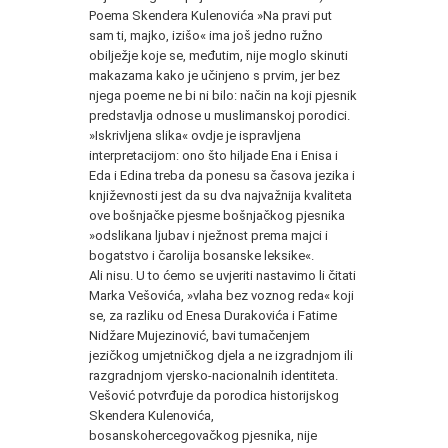
Poema Skendera Kulenovića »Na pravi put
sam ti, majko, izišo« ima još jedno ružno
obilježje koje se, međutim, nije moglo skinuti
makazama kako je učinjeno s prvim, jer bez
njega poeme ne bi ni bilo: način na koji pjesnik
predstavlja odnose u muslimanskoj porodici.
»Iskrivljena slika« ovdje je ispravljena
interpretacijom: ono što hiljade Ena i Enisa i
Eda i Edina treba da ponesu sa časova jezika i
književnosti jest da su dva najvažnija kvaliteta
ove bošnjačke pjesme bošnjačkog pjesnika
»odslikana ljubav i nježnost prema majci i
bogatstvo i čarolija bosanske leksike«.
Ali nisu. U to ćemo se uvjeriti nastavimo li čitati
Marka Vešovića, »vlaha bez voznog reda« koji
se, za razliku od Enesa Durakovića i Fatime
Nidžare Mujezinović, bavi tumačenjem
jezičkog umjetničkog djela a ne izgradnjom ili
razgradnjom vjersko-nacionalnih identiteta.
Vešović potvrđuje da porodica historijskog
Skendera Kulenovića,
bosanskohercegovačkog pjesnika, nije