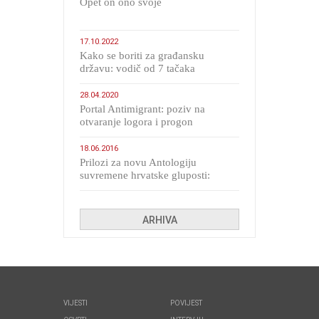
​Opet on ono svoje
17.10.2022
Kako se boriti za građansku
državu: vodič od 7 tačaka
28.04.2020
Portal Antimigrant: poziv na
otvaranje logora i progon
migranata poput bijesnih kerova
18.06.2016
Prilozi za novu Antologiju
suvremene hrvatske gluposti:
Kolinda i ekipa o navijačkim
huliganima
ARHIVA
VIJESTI
POVIJEST