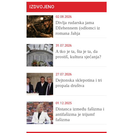
IZDVOJENO
02.08.2026
Divlja rudarska jama
Džehennem (odlomci iz
romana Jahja
Veličanstveni)
31.07.2026
A tko je ta, šta je ta, da
prostiš, kultura sjećanja?
27.07.2026
Dejtonska sklepotina i tri
propala društva
01.12.2025
Distanca između fašizma i
antifašizma je trijumf
fašizma