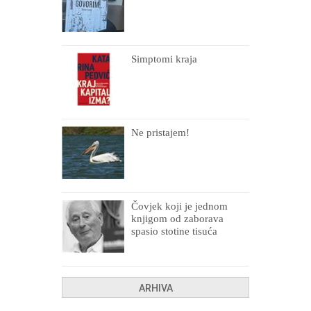
Simptomi kraja
Ne pristajem!
Čovjek koji je jednom
knjigom od zaborava
spasio stotine tisuća
drugih, prokletih i
uništenih
ARHIVA