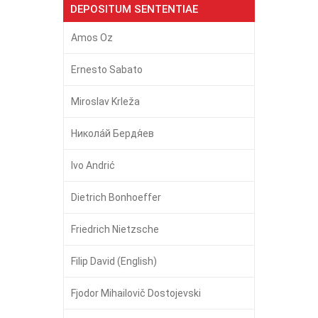
DEPOSITUM SENTENTIAE
Amos Oz
Ernesto Sabato
Miroslav Krleža
Никола́й Бердя́ев
Ivo Andrić
Dietrich Bonhoeffer
Friedrich Nietzsche
Filip David (English)
Fjodor Mihailovič Dostojevski