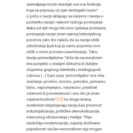
utemeljenje može obavljati sve ove funkcije
koje se pripisuju uz njen
teritorijalni
naziv?
U priču o naciji uklapaju se naravno i teorije o
postanku nacije i njenom razlogu postojanja.
Neke od njih mogu biti izvor rješenja problema
postojanja nacije izvan njenog teritorijalnog
prostora zato što nalažu da su nacije oblik
udruživanja ljudi koji je samo poprimio novi
oblik u svom procesu usavršavanja. Tako,
teorije primordijalizma
“drže da nacionalizam
ima porijeklo u starijim oblicima ili dubljim
slojevima grupnog identiteta i međugrupnih
odnosa (…) Sam izraz ‘primordijalno’ ima više
značenja: prvotno, izvorno, prirodno, primarno,
bitno, nepromjenjivo, neizrecivo, predmet
odanosti ili posvećenosti i ono što je izvan
svjesne kontrole.”
[12]
Sa druge strane,
modernisti
objašnjavaju naciju kao proizvod
industrijalizacije, političke demokratizacije,
masovnog obrazovanja i medija: “Prije
razdoblja modernizacije, osjećaj društvene
pripadnosti slučan nacionalnom nije mogao