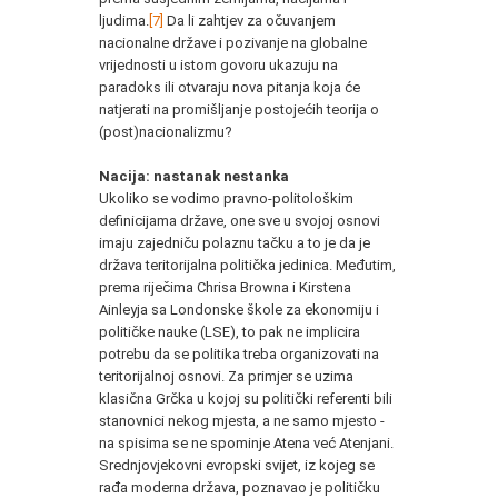
ljudima.
[7]
Da li zahtjev za očuvanjem
nacionalne države i pozivanje na globalne
vrijednosti u istom govoru ukazuju na
paradoks ili otvaraju nova pitanja koja će
natjerati na promišljanje postojećih teorija o
(post)nacionalizmu?
Nacija: nastanak nestanka
Ukoliko se vodimo pravno-politološkim
definicijama države, one sve u svojoj osnovi
imaju zajedniču polaznu tačku a to je da je
država teritorijalna politička jedinica. Međutim,
prema riječima Chrisa Browna i Kirstena
Ainleyja sa Londonske škole za ekonomiju i
političke nauke (LSE), to pak ne implicira
potrebu da se politika treba organizovati na
teritorijalnoj osnovi. Za primjer se uzima
klasična Grčka u kojoj su politički referenti bili
stanovnici nekog mjesta, a ne samo mjesto -
na spisima se ne spominje Atena već Atenjani.
Srednjovjekovni evropski svijet, iz kojeg se
rađa moderna država, poznavao je političku