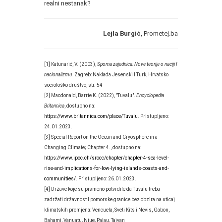
realni nestanak?
Lejla Burgić
, Prometej.ba
[1] Katunarić, V. (2003),
Sporna zajednica: Nove teorije o naciji I
nacionalizmu.
Zagreb: Naklada Jesenski I Turk, Hrvatsko
sociološko društvo, str. 54
[2] Macdonald, Barrie K. (2022), "Tuvalu".
Encyclopedia
Britannica
, dostupno na:
https://www.britannica.com/place/Tuvalu
. Pristupljeno:
24.01.2023.
[3] Special Report on the Ocean and Cryosphere in a
Changing Climate; Chapter 4., dostupno na:
https://www.ipcc.ch/srocc/chapter/chapter-4-sea-level-
rise-and-implications-for-low-lying-islands-coasts-and-
communities/
. Pristupljeno: 26.01.2023.
[4] Države koje su pismeno potvrdile da Tuvalu treba
zadržati državnost I pomorske granice bez obzira na uticaj
klimatskih promjena: Vencuela, Sveti Kits i Nevis, Gabon,
Bahami, Vanuatu, Niue, Palau, Tajvan