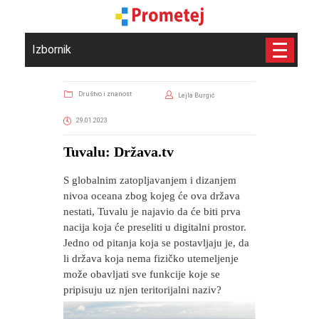
Izbornik
Društvo i znanost
Lejla Burgić
29.01.2023
Tuvalu: Država.tv
S globalnim zatopljavanjem i dizanjem
nivoa oceana zbog kojeg će ova država
nestati, Tuvalu je najavio da će biti prva
nacija koja će preseliti u digitalni prostor.
Jedno od pitanja koja se postavljaju je, da
li država koja nema fizičko utemeljenje
može obavljati sve funkcije koje se
pripisuju uz njen teritorijalni naziv?