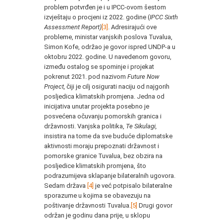
problem potvrđen je i u IPCC-ovom šestom
izvještaju o procjeni iz 2022. godine (
IPCC Sixth
Assessment Report)
[3]
. Adresirajući ove
probleme, ministar vanjskih poslova Tuvalua,
Simon Kofe, održao je govor ispred UNDP-a u
oktobru 2022. godine. U navedenom govoru,
između ostalog se spominje i projekat
pokrenut 2021. pod nazivom
Future Now
Project,
čiji je cilj osigurati naciju od najgorih
posljedica klimatskih promjena. Jedna od
inicijativa unutar projekta posebno je
posvećena očuvanju pomorskih granica i
državnosti. Vanjska politika,
Te Sikulagi,
insistira na tome da sve buduće diplomatske
aktivnosti moraju prepoznati državnost i
pomorske granice Tuvalua, bez obzira na
posljedice klimatskih promjena, što
podrazumijeva sklapanje bilateralnih ugovora.
Sedam država
[4]
je već potpisalo bilateralne
sporazume u kojima se obavezuju na
poštivanje državnosti Tuvalua.
[5]
Drugi govor
održan je godinu dana prije, u sklopu