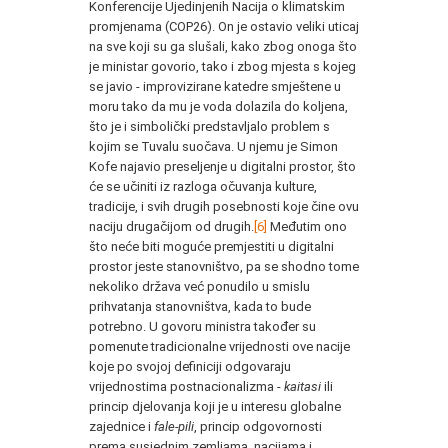
Konferencije Ujedinjenih Nacija o klimatskim
promjenama (COP26). On je ostavio veliki uticaj
na sve koji su ga slušali, kako zbog onoga što
je ministar govorio, tako i zbog mjesta s kojeg
se javio - improvizirane katedre smještene u
moru tako da mu je voda dolazila do koljena,
što je i simbolički predstavljalo problem s
kojim se Tuvalu suočava. U njemu je Simon
Kofe najavio preseljenje u digitalni prostor, što
će se učiniti iz razloga očuvanja kulture,
tradicije, i svih drugih posebnosti koje čine ovu
naciju drugačijom od drugih.
[6]
Međutim ono
što neće biti moguće premjestiti u digitalni
prostor jeste stanovništvo, pa se shodno tome
nekoliko država već ponudilo u smislu
prihvatanja stanovništva, kada to bude
potrebno. U govoru ministra također su
pomenute tradicionalne vrijednosti ove nacije
koje po svojoj definiciji odgovaraju
vrijednostima postnacionalizma -
kaitasi
ili
princip djelovanja koji je u interesu globalne
zajednice i
fale-pili
, princip odgovornosti
prema susjednim zemljama, nacijama i