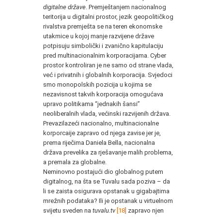
digitalne države
. Premještanjem nacionalnog
teritorija u digitalni prostor, jezik geopolitičkog
rivalstva premješta se na teren ekonomske
utakmice u kojoj manje razvijene države
potpisuju simbolički i zvanično kapitulaciju
pred multinacionalnim korporacijama. Cyber
prostor kontroliran je ne samo od strane vlada,
već i privatnih i globalnih korporacija. Svjedoci
smo monopolskih pozicija u kojima se
nezavisnost takvih korporacija omogućava
upravo politikama “jednakih šansi”
neoliberalnih vlada, većinski razvijenih država.
Prevazilazeći nacionalno, multinacionalne
korporcaije zapravo od njega zavise jer je,
prema riječima Daniela Bella, nacionalna
država prevelika za rješavanje malih problema,
a premala za globalne.
Neminovno postajući dio globalnog putem
digitalnog, na šta se Tuvalu sada poziva – da
li se zaista osigurava opstanak u gigabajtima
mrežnih podataka? Ili je opstanak u virtuelnom
svijetu sveden na
tuvalu.tv
[18]
zapravo njen