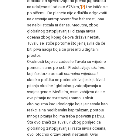
otprilike od sjeverozapada prema jugoistoku
na udaljenosti od oko 676 km,“
[2]
i ne ističe se
po ničemu. Da planeta nije odlučila odgovoriti
na decenije antropocentrične bahatosti, ona
se ne bi isticala ni danas. Međutim, zbog
globalnog zatopljavanja i dizanja nivoa
oceana zbog kojeg će ova država nestati,
Tuvalu se ističe po tome što je najavila da će
biti prva nacija koja će preseliti u digitalni
prostor.
Okolnosti koje su zadesile Tuvalu su vrijedne
pomena same po sebi. Predstavljaju
ekstrem
koji će ubrzo postati
normalna vrijednost
ukoliko politika ne počne aktivnije uključivati
pitanja okoline i globalnog zatopljavanja u
svoje agende. Međutim, osim zahtjeva da se
ova pitanja ne svrstavaju samo u okvir
ekologizma kao ideologije koja je nastala kao
reakcija na neoliberalni kapitalizam, postoje
mnoga pitanja kojima treba posvetiti pažnju.
Šta ovo znači za Tuvalu? Zbog posljedica
globalnog zatopljavanja i rasta nivoa oceana,
ovoj otočnoj državi prijeti nestanak. Ovaj