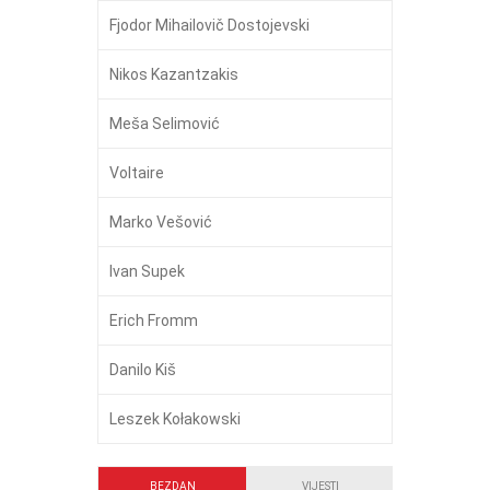
Fjodor Mihailovič Dostojevski
Nikos Kazantzakis
Meša Selimović
Voltaire
Marko Vešović
Ivan Supek
Erich Fromm
Danilo Kiš
Leszek Kołakowski
BEZDAN
VIJESTI