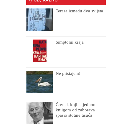
Terasa između dva svijeta
Simptomi kraja
Ne pristajem!
Čovjek koji je jednom
knjigom od zaborava
spasio stotine tisuća
drugih, prokletih i
uništenih