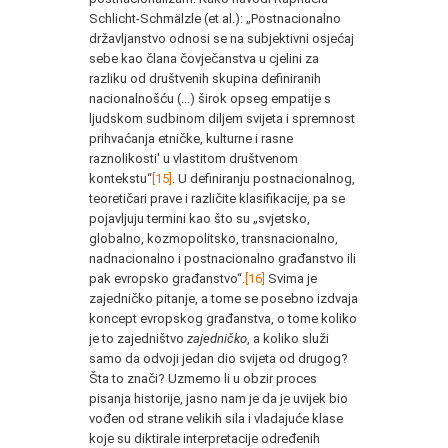
Schlicht-Schmälzle (et al.): „Postnacionalno
državljanstvo odnosi se na subjektivni osjećaj
sebe kao člana čovječanstva u cjelini za
razliku od društvenih skupina definiranih
nacionalnošću (...) širok opseg empatije s
ljudskom sudbinom diljem svijeta i spremnost
prihvaćanja etničke, kulturne i rasne
raznolikosti' u vlastitom društvenom
kontekstu“
[15]
. U definiranju postnacionalnog,
teoretičari prave i različite klasifikacije, pa se
pojavljuju termini kao što su „svjetsko,
globalno, kozmopolitsko, transnacionalno,
nadnacionalno i postnacionalno građanstvo ili
pak evropsko građanstvo“.
[16]
Svima je
zajedničko pitanje, a tome se posebno izdvaja
koncept evropskog građanstva, o tome koliko
je to zajedništvo
zajedničko
, a koliko služi
samo da odvoji jedan dio svijeta od drugog?
Šta to znači? Uzmemo li u obzir proces
pisanja historije, jasno nam je da je uvijek bio
vođen od strane velikih sila i vladajuće klase
koje su diktirale interpretacije određenih