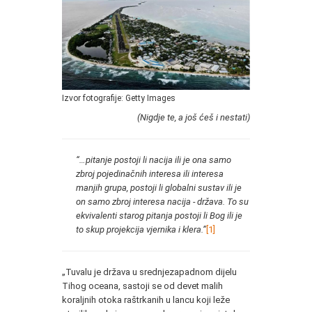
Izvor fotografije: Getty Images
(Nigdje te, a još ćeš i nestati)
“…pitanje postoji li nacija ili je ona samo
zbroj pojedinačnih interesa ili interesa
manjih grupa, postoji li globalni sustav ili je
on samo zbroj interesa nacija - država. To su
ekvivalenti starog pitanja postoji li Bog ili je
to skup projekcija vjernika i klera.”
[1]
„Tuvalu je država u srednjezapadnom dijelu
Tihog oceana, sastoji se od devet malih
koraljnih otoka raštrkanih u lancu koji leže