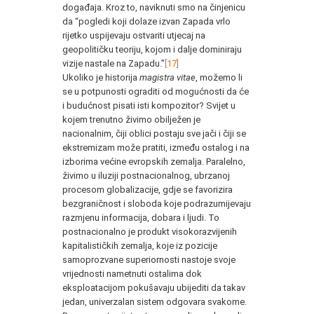
događaja. Kroz to, naviknuti smo na činjenicu
da “pogledi koji dolaze izvan Zapada vrlo
rijetko uspijevaju ostvariti utjecaj na
geopolitičku teoriju, kojom i dalje dominiraju
vizije nastale na Zapadu.”
[17]
Ukoliko je historija
magistra vitae
, možemo li
se u potpunosti ograditi od mogućnosti da će
i budućnost pisati isti kompozitor? Svijet u
kojem trenutno živimo obilježen je
nacionalnim, čiji oblici postaju sve jači i čiji se
ekstremizam može pratiti, između ostalog i na
izborima većine evropskih zemalja. Paralelno,
živimo u iluziji postnacionalnog, ubrzanoj
procesom globalizacije, gdje se favorizira
bezgraničnost i sloboda koje podrazumijevaju
razmjenu informacija, dobara i ljudi. To
postnacionalno je produkt visokorazvijenih
kapitalističkih zemalja, koje iz pozicije
samoprozvane superiornosti nastoje svoje
vrijednosti nametnuti ostalima dok
eksploatacijom pokušavaju ubijediti da takav
jedan, univerzalan sistem odgovara svakome.