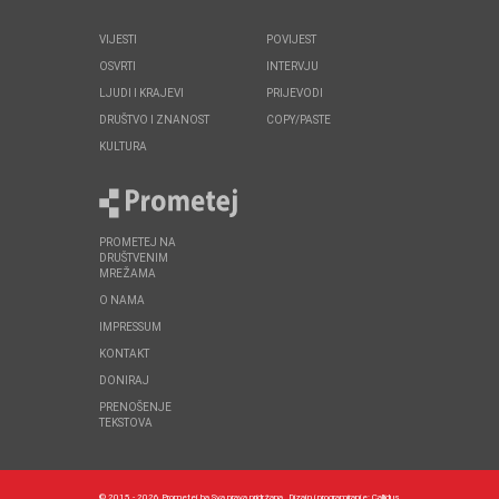
VIJESTI
POVIJEST
OSVRTI
INTERVJU
LJUDI I KRAJEVI
PRIJEVODI
DRUŠTVO I ZNANOST
COPY/PASTE
KULTURA
PROMETEJ NA
DRUŠTVENIM
MREŽAMA
O NAMA
IMPRESSUM
KONTAKT
DONIRAJ
PRENOŠENJE
TEKSTOVA
© 2015 - 2026 Prometej.ba Sva prava pridržana.
Dizajn i programiranje:
Callidus