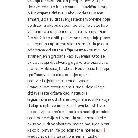
variraju u zavisnosti od perspektive iz koje
dolaze jednako koliko variraju i različite teorije
o funkcijama države. Tako Giddens i Mann
smatraju da su države vještačke tvorevine koje
se drže na okupu uz pomoć sile, te služe kao
vojna moć u daljnem osvajanju i širenju. Osim
što služi kao oblik prisile, ona posjeduje pravo
na legitimnu upotrebu sile. To znači da je ona
odobrena od strane u čije se ime koristi tj. od
strane njenih građana kao suverena. U to se
uklapa ideja društvenog ugovora proizašla iz
radova Hobbesa, Lockea i Rousseaua te ideja
građanstva nastala pod utjecajem
prosvjetiteljskih mislilaca ostvarena
Francuskom revolucijom. Druga ideja uloge
države jeste država kao institucija
legitimizirana od strane svojih stanovnika koja
djeluje u njihovo ime i za njihovu korist. Uz to
se pojavljuje i treća misao koja nastoji pomiriti
prethodne dvije s tezom da su države-nacije
skupovi ljudi sa vlastitim interesima, ujedinjeni
kako bi ostvarili te pojedinačne interese.
[11]
Međutim, da li država koja nema fizičko