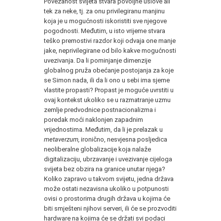
Povezanost svijeta stvara povoljne uslove ali
tek za neke, tj. za onu privilegiranu manjinu
koja je u mogućnosti iskoristiti sve njegove
pogodnosti. Međutim, u isto vrijeme stvara
teško premostivi razdor koji odvaja one manje
jake, neprivilegirane od bilo kakve mogućnosti
uvezivanja. Da li pominjanje dimenzije
globalnog pruža obećanje postojanja za koje
se Simon nada, ili da li ono u sebi ima sjeme
vlastite propasti? Propast je moguće uvrstiti u
ovaj kontekst ukoliko se u razmatranje uzmu
zemlje predvodnice postnacionalizma i
poredak moći naklonjen zapadnim
vrijednostima. Međutim, da li je prelazak u
metaverzum,
ironično, nesvjesna posljedica
neoliberalne globalizacije koja nalaže
digitalizaciju, ubrzavanje i uvezivanje cijeloga
svijeta bez obzira na granice unutar njega?
Koliko zapravo u takvom svijetu, jedna država
može ostati nezavisna ukoliko u potpunosti
ovisi o prostorima drugih država u kojima će
biti smješteni njihovi serveri, ili će se prozvoditi
hardware na kojima će se držati svi podaci