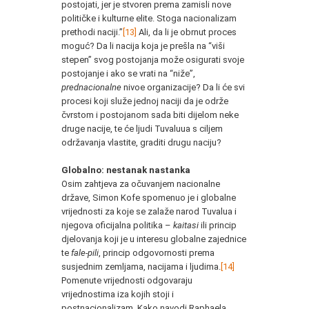
postojati, jer je stvoren prema zamisli nove
političke i kulturne elite. Stoga nacionalizam
prethodi naciji.”
[13]
Ali, da li je obrnut proces
moguć? Da li nacija koja je prešla na “viši
stepen” svog postojanja može osigurati svoje
postojanje i ako se vrati na “niže”,
prednacionalne
nivoe organizacije? Da li će svi
procesi koji služe jednoj naciji da je održe
čvrstom i postojanom sada biti dijelom neke
druge nacije, te će ljudi Tuvaluua s ciljem
održavanja vlastite, graditi drugu naciju?
Globalno: nestanak nastanka
Osim zahtjeva za očuvanjem nacionalne
države, Simon Kofe spomenuo je i globalne
vrijednosti za koje se zalaže narod Tuvalua i
njegova oficijalna politika –
kaitasi
ili princip
djelovanja koji je u interesu globalne zajednice
te
fale-pili
, princip odgovornosti prema
susjednim zemljama, nacijama i ljudima.
[14]
Pomenute vrijednosti odgovaraju
vrijednostima iza kojih stoji i
postnacionalizam. Kako navodi Raphaela