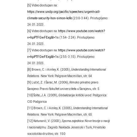
[5] Video dostupan na:
https://www.undp.org/pacific/speeches/urgent-call-
climate-security-hon-simon-kofe
(2:30- 3:44). Pristupljeno:
24.01.2023.
[6] Video dostupan na:
https://www.youtube.com/watch?
v=hpPTFGwFExg&t=1s
(1:54- 2:24). Pristupljeno:
24.01.2023.
[7] Video dostupan na:
https://www.youtube.com/watch?
v=hpPTFGwFExg&t=1s
(2:55- 3:15). Pristupljeno:
24.01.2023.
[8] Brown, C. i Ainley, K. (2005),
Understanding International
Relations.
New York: Palgrave Macmillan, str. 64
[9] Lučić, Z. I Šarac, M. (2006),
Rimsko privatno pravo.
Sarajevo: Pravni fakultet univerziteta u Sarajevu, str. 5
[10] Šolte, J.A. (2009),
Globalizacija: kritički uvod
. Podgorica:
CID Podgorica
[11] Brown, C. i Ainley, K. (2005),
Understanding International
Relations.
New York: Palgrave Macmillan, str. 65
[12] Katunarić, V. (2003),
Sporna zajednica: Nove teorije o naciji
I nacionalizmu.
Zagreb: Naklada Jesenski i Turk, Hrvatsko
sociološko društvo, str. 150