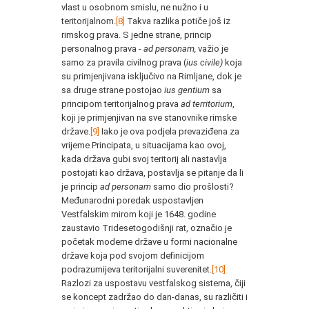
vlast u osobnom smislu, ne nužno i u
teritorijalnom.
[8]
Takva razlika potiče još iz
rimskog prava. S jedne strane, princip
personalnog prava -
ad personam,
važio je
samo za pravila civilnog prava (
ius civile)
koja
su primjenjivana isključivo na Rimljane, dok je
sa druge strane postojao
ius gentium
sa
principom teritorijalnog prava
ad territorium
,
koji je primjenjivan na sve stanovnike rimske
države.
[9]
Iako je ova podjela prevaziđena za
vrijeme Principata, u situacijama kao ovoj,
kada država gubi svoj teritorij ali nastavlja
postojati kao država, postavlja se pitanje da li
je princip
ad personam
samo dio prošlosti?
Međunarodni poredak uspostavljen
Vestfalskim mirom koji je 1648. godine
zaustavio Tridesetogodišnji rat, označio je
početak moderne države u formi nacionalne
države koja pod svojom definicijom
podrazumijeva teritorijalni suverenitet.
[10]
Razlozi za uspostavu vestfalskog sistema, čiji
se koncept zadržao do dan-danas, su različiti i