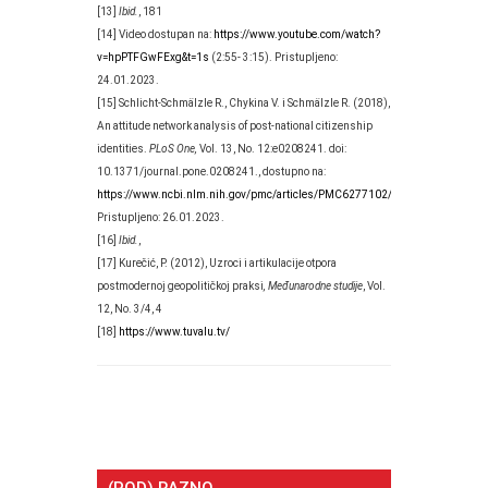
[13]
Ibid.
, 181
[14] Video dostupan na:
https://www.youtube.com/watch?
v=hpPTFGwFExg&t=1s
(2:55- 3:15). Pristupljeno:
24.01.2023.
[15] Schlicht-Schmälzle R., Chykina V. i Schmälzle R. (2018),
An attitude network analysis of post-national citizenship
identities.
PLoS One,
Vol. 13, No. 12:e0208241. doi:
10.1371/journal.pone.0208241., dostupno na:
https://www.ncbi.nlm.nih.gov/pmc/articles/PMC6277102/
.
Pristupljeno: 26.01.2023.
[16]
Ibid.
,
[17] Kurečić, P. (2012), Uzroci i artikulacije otpora
postmodernoj geopolitičkoj praksi
, Međunarodne studije
, Vol.
12, No. 3/4, 4
[18]
https://www.tuvalu.tv/
(POD) RAZNO