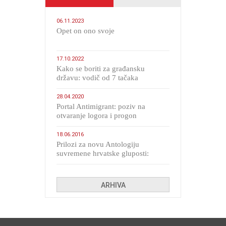
06.11.2023
​Opet on ono svoje
17.10.2022
Kako se boriti za građansku
državu: vodič od 7 tačaka
28.04.2020
Portal Antimigrant: poziv na
otvaranje logora i progon
migranata poput bijesnih kerova
18.06.2016
Prilozi za novu Antologiju
suvremene hrvatske gluposti:
Kolinda i ekipa o navijačkim
huliganima
ARHIVA