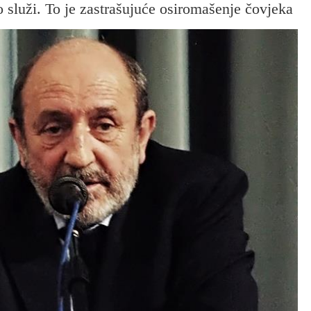
o služi. To je zastrašujuće osiromašenje čovjeka