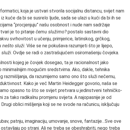
ormatici, koja je ustvari stvorila socijalnu distancu, svijet nam
iz kuće da bi se susrelo ljude, sada se ulazi u kući da bi ih se
acijama “procjenjuju” našu osobnost i nude nam sadržaje
vari je to pitanje
čemu služimo?
postalo sastavni dio
kvu svrhovitost u učenju, primjerice, latinskog, grčkog,
 nešto služi
. Više se ne pokušava razumjeti što je lijepo,
o
služi
. Ovdje se radi o zastrašujućem osiromašenju čovjeka.
nalnosti kojeg je čovjek dosegao, ta je racionalnost jako
to minimalnijim mogućim sredstvima. Ako, dakle, tehnika
eg razmišljanja, da razumijemo samo ono što služi nečemu,
oduktivnost. Kako je već Martin Heidegger govorio, naša se
amo opasno to što se svijet pretvara u jedinstveni tehničko-
 za tako radikalnu promjenu svijeta. A najopasnije je od
rugi oblici mišljenja koji se ne svode na računicu, isključuju
ljubav, patnju, imaginaciju, umovanje, snove, fantazije…Sve ove
stavljaju po strani. Ali ne treba se obeshrabriti, nego treba