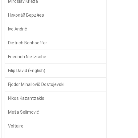
Miroslav Krleža
Никола́й Бердя́ев
Ivo Andrić
Dietrich Bonhoeffer
Friedrich Nietzsche
Filip David (English)
Fjodor Mihailovič Dostojevski
Nikos Kazantzakis
Meša Selimović
Voltaire