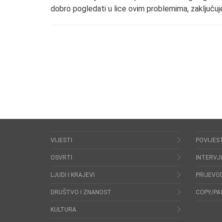
dobro pogledati u lice ovim problemima, zaključuje
VIJESTI
POVIJES
OSVRTI
INTERVJ
LJUDI I KRAJEVI
PRIJEVOD
DRUŠTVO I ZNANOST
COPY/PA
KULTURA