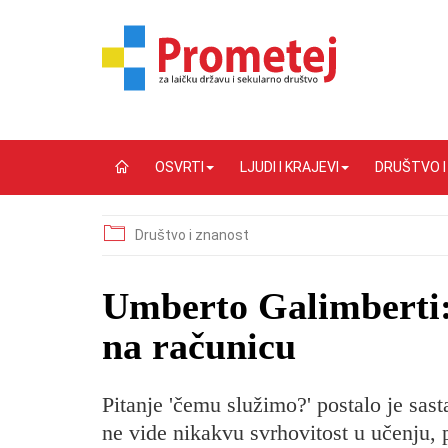
OSVRTI
LJUDI I KRAJEVI
DRUŠTVO 
Društvo i znanost
Umberto Galimberti:
na računicu
Pitanje 'čemu služimo?' postalo je sas
ne vide nikakvu svrhovitost u učenju, p