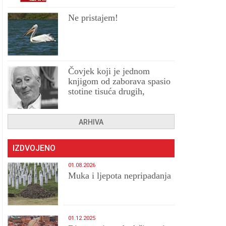
Ne pristajem!
Čovjek koji je jednom
knjigom od zaborava spasio
stotine tisuća drugih,
prokletih i uništenih
ARHIVA
IZDVOJENO
01.08.2026
Muka i ljepota nepripadanja
01.12.2025