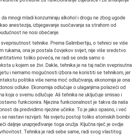
a da mnogi mladi konzumiraju alkohol i drogu ne zbog ugode
i kao anestezija, izbjegavanje suočavanja sa strahom od
 budućnost ne nosi obećanje.
sveprisutnost tehnike. Prema Galimbertiju, o tehnici se više
 rukama, ona je postala čovjekov svijet, nije više sredstvo.
ntitativno toliko poveća, ne radi se onda samo o
eksta u kojem se živi. Dakle, tehnika je na taj način sveprisutna
vijetu i nemamo mogućnosti izbora ne koristiti se tehnikom, jer
ntekstu politika više nema moć odlučivanja, ekonomija je ona
a donosi odluke. Ekonomija odlučuje o ulaganjima polazeći od
a koja o svemu odlučuje. Ali tehnika ne uključuje smisao i
jednostavno funkcionira. Njezina funkcionalnost je takva da naša
nost da predvidimo njezine učinke. To je jako opasno, i već
 se nastavi razvijati. Na svijetu postoji toliko atomskih bombi
ječi daljnje unaprjeđivanje toga oružja. Ključna riječ je ovdje
i svrhovitost. Tehnika je radi sebe same, radi svog vlastitog