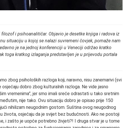
ilozof i psihoanalitičar. Objavio je desetke knjiga i radova iz
ovnu situaciju u kojoj se nalazi suvremeni čovjek, pomaže nam
edavno je na jednoj konferenciji u Veneciji održao kratko
 toga kratkog izlaganja predstavljen je u prijevodu portala
mo zbog psiholoških razloga koji, naravno, nisu zanemarivi (svi
e osjećaju dobro zbog kulturalnih razloga. Ne vide jasno
ašim vremenima”, jer smo imali sreće odrastati u tako sretnim
đutim, nije tako. Ovu situaciju dobro je opisao prije 150
vajući nihilizam neugodnim gostom. Suština ovog neugodnog
hu života, osjećaju da je svijet bez budućnosti. Ako ne postoji
se, i zašto je uopće potrebno živjeti?! I druga stvar je u tome
rednote potrebne za funkcioniranje zajednice i za smanjenje