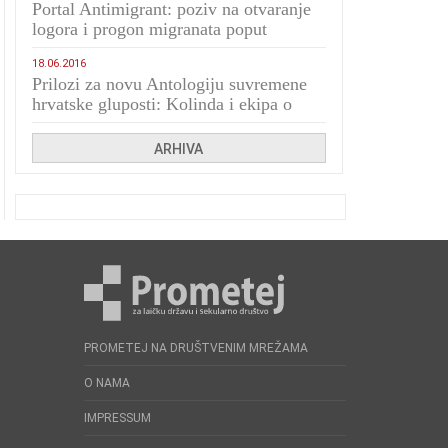
Portal Antimigrant: poziv na otvaranje
logora i progon migranata poput
bijesnih kerova
18.06.2016
Prilozi za novu Antologiju suvremene
hrvatske gluposti: Kolinda i ekipa o
navijačkim huliganima
ARHIVA
PROMETEJ NA DRUŠTVENIM MREŽAMA
O NAMA
IMPRESSUM