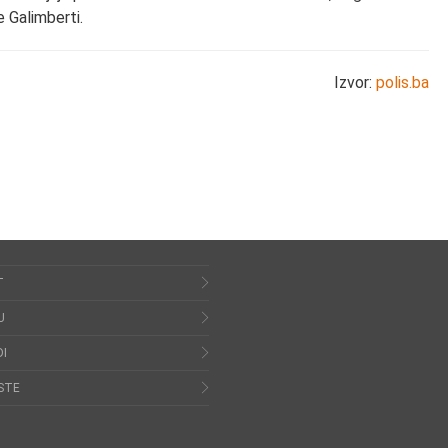
 Galimberti.
Izvor:
polis.ba
T
U
I
STE