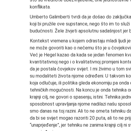
konflikata.
Umberto Galimberti tvrdi da je došao do zaključk
koji bi pružile ove supstance, nego što im to služ
budućnosti. Žele živjeti apsolutnu sadašnjost jer
Kontekst vremena u kojem odrastaju mladi ljudi je 
ne može govoriti kao o nečemu što je u čovjekovim
Već je Hegel kazao da kada se jedan fenomen kva
kvantitativnoj nego i o kvalitativnoj promjeni kont
da je postala čovjekov svijet. I mi živimo u tom s
su modaliteti života njome određeni. U takvom ko
koja odlučuje, ili politika gleda ekonomiju pa ond
tehničkih mogućnosti. Na koncu je onda tehnika on
krajnji cilj, ne govori o spasenju, istini. Tehnika 
sposobnost upravljanja njome nadilazi našu sposob
smo danas na toj razini. Ali to ne ometa tehniku da
da bi se svijet mogao razoriti 20 puta, ali to ne pri
“unaprjeđenje”, jer tehniku ne zanima krajnji cilj n