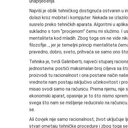
unaprjeđenja.
Najviši je oblik tehničkog dostignuća ostvaren u inf
dolazi kroz mobitel i kompjuter. Nekada se izlazilo 
susrelo preko tehničkih aparata. Algoritmi u aplik
sukladno s tom “procjenom” čemu mi služimo. I ust
mentaliteta kod mladih. Zbog toga oni ne vide nika
filozofije…, jer je temeljni princip mentaliteta
čemu
pravedno, dobro, sveto, prihvaća se samo ono št
Tehnika je, tvrdi Galimberti, najveći stupanj racio
jednostavna: postići maksimalan broj ciljeva sa š
proizvodi tu racionalnost i ona postane način naš
vrednote nam postaju isključivo učinkovitost i pr
misao svodi samo na računicu. Prema njemu, nije s
ekonomski aparat, opasnije je to što nismo spremni
svega što nam se mišljenje reduciralo na računicu. D
se.
Ali čovjek nije samo racionalnost, život uključuje 
stvari ometaju tehničke procedure i zbog toga se o