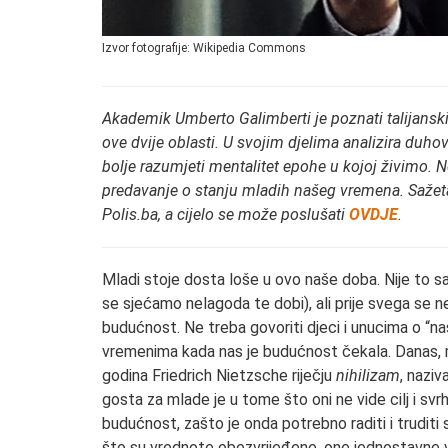
Izvor fotografije: Wikipedia Commons
Akademik Umberto Galimberti je poznati talijanski f
ove dvije oblasti. U svojim djelima analizira duh
bolje razumjeti mentalitet epohe u kojoj živimo. N
predavanje o stanju mladih našeg vremena. Sažetak
Polis.ba, a cijelo se može poslušati
OVDJE
.
Mladi stoje dosta loše u ovo naše doba. Nije to sa
se sjećamo nelagoda te dobi), ali prije svega se n
budućnost. Ne treba govoriti djeci i unucima o “n
vremenima kada nas je budućnost čekala. Danas, me
godina Friedrich Nietzsche riječju
nihilizam
, nazi
gosta za mlade je u tome što oni ne vide cilj i svr
budućnost, zašto je onda potrebno raditi i truditi 
što su vrednote obezvrijeđene, one jednostavne v