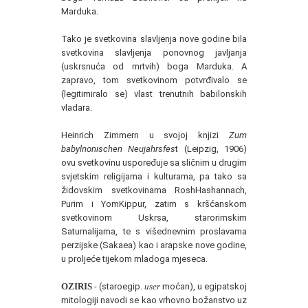
Marduka.
Tako je svetkovina slavljenja nove godine bila
svetkovina slavljenja ponovnog javljanja
(uskrsnuća od mrtvih) boga Marduka. A
zapravo, tom svetkovinom potvrđivalo se
(legitimiralo se) vlast trenutnih babilonskih
vladara.
Heinrich Zimmern u svojoj knjizi
Zum
babylnonischen Neujahrsfes
t (Leipzig, 1906)
ovu svetkovinu uspoređuje sa sličnim u drugim
svjetskim religijama i kulturama, pa tako sa
židovskim svetkovinama RoshHashannach,
Purim i YomKippur, zatim s kršćanskom
svetkovinom Uskrsa, starorimskim
Saturnalijama, te s višednevnim proslavama
perzijske (Sakaea) kao i arapske nove godine,
u proljeće tijekom mladoga mjeseca.
OZIRIS
- (staroegip.
user
moćan), u egipatskoj
mitologiji navodi se kao vrhovno božanstvo uz