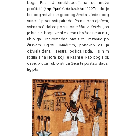
boga Raa. U enciklopedijama se može
pročitati (
http://proleksis.lzmk.hr/40227/
) da je
bio bog mrtvih i zagrobnog života, ujedno bog
sunca i plodnosti prirode. Prema postojećem,
svima već dobro poznatome
Mitu o Ozirisu,
on
je bio sin boga zemlje Geba i božice neba Nut,
ubio ga i raskomadao brat Set i razasuo po
čitavom Egiptu. Međutim, ponovno ga je
oživjela žena i sestra, božica Izida, i s njim
rodila sina Hora, koji je kasnije, kao bog Hor,
osvetio oca i ubio strica Seta te postao vladar
Egipta.