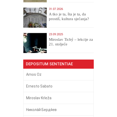
31.07.2026
A tko je ta, šta je ta, da
prostiš, kultura sjećanja?
23.09.2025
Miroslav Tichý – lekcije za
21. stoljeće
DEPOSITUM SENTENTIAE
Amos Oz
Ernesto Sabato
Miroslav Krleža
Никола́й Бердя́ев