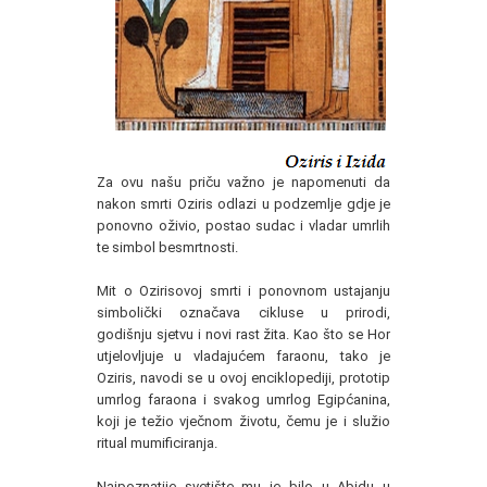
Za ovu našu priču važno je napomenuti da
nakon smrti Oziris odlazi u podzemlje gdje je
ponovno oživio, postao sudac i vladar umrlih
te simbol besmrtnosti.
Mit o Ozirisovoj smrti i ponovnom ustajanju
simbolički označava cikluse u prirodi,
godišnju sjetvu i novi rast žita. Kao što se Hor
utjelovljuje u vladajućem faraonu, tako je
Oziris, navodi se u ovoj enciklopediji, prototip
umrlog faraona i svakog umrlog Egipćanina,
koji je težio vječnom životu, čemu je i služio
ritual mumificiranja.
Najpoznatije svetište mu je bilo u Abidu u