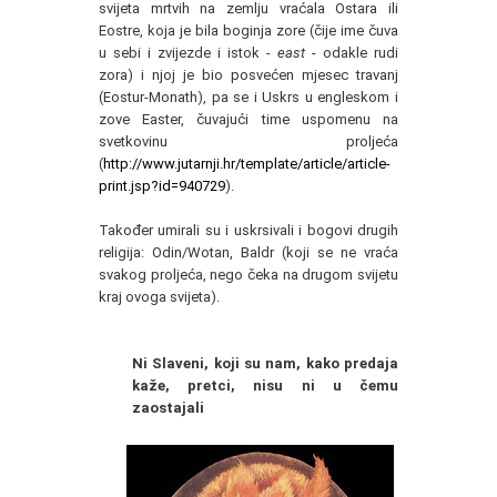
svijeta mrtvih na zemlju vraćala Ostara ili
Eostre, koja je bila boginja zore (čije ime čuva
u sebi i zvijezde i istok -
east
- odakle rudi
zora) i njoj je bio posvećen mjesec travanj
(Eostur-Monath), pa se i Uskrs u engleskom i
zove Easter, čuvajući time uspomenu na
svetkovinu proljeća
(
http://www.jutarnji.hr/template/article/article-
print.jsp?id=940729
).
Također umirali su i uskrsivali i bogovi drugih
religija: Odin/Wotan, Baldr (koji se ne vraća
svakog proljeća, nego čeka na drugom svijetu
kraj ovoga svijeta).
Ni Slaveni, koji su nam, kako predaja
kaže, pretci, nisu ni u čemu
zaostajali