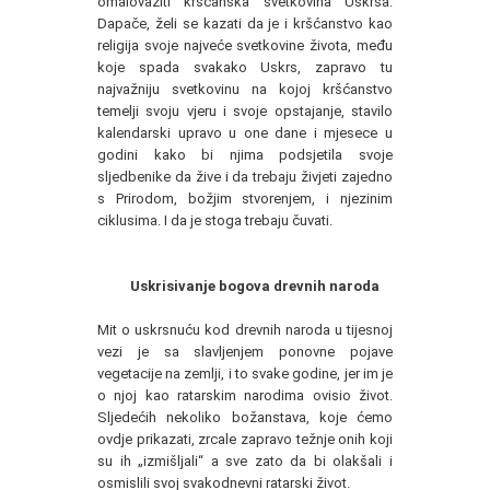
omalovažiti kršćanska svetkovina Uskrsa.
Dapače, želi se kazati da je i kršćanstvo kao
religija svoje najveće svetkovine života, među
koje spada svakako Uskrs, zapravo tu
najvažniju svetkovinu na kojoj kršćanstvo
temelji svoju vjeru i svoje opstajanje, stavilo
kalendarski upravo u one dane i mjesece u
godini kako bi njima podsjetila svoje
sljedbenike da žive i da trebaju živjeti zajedno
s Prirodom, božjim stvorenjem, i njezinim
ciklusima. I da je stoga trebaju čuvati.
Uskrisivanje bogova drevnih naroda
Mit o uskrsnuću kod drevnih naroda u tijesnoj
vezi je sa slavljenjem ponovne pojave
vegetacije na zemlji, i to svake godine, jer im je
o njoj kao ratarskim narodima ovisio život.
Sljedećih nekoliko božanstava, koje ćemo
ovdje prikazati, zrcale zapravo težnje onih koji
su ih „izmišljali“ a sve zato da bi olakšali i
osmislili svoj svakodnevni ratarski život.