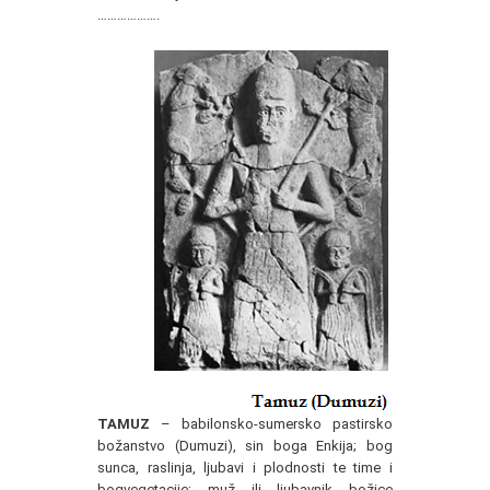
……………….
TAMUZ
– babilonsko-sumersko pastirsko
božanstvo (Dumuzi), sin boga Enkija; bog
sunca, raslinja, ljubavi i plodnosti te time i
bogvegetacije; muž ili ljubavnik božice