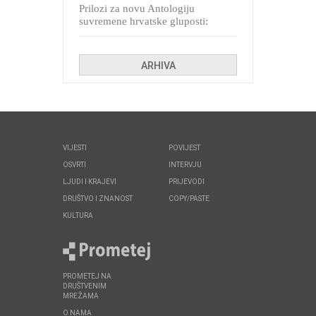
Prilozi za novu Antologiju
suvremene hrvatske gluposti:
Kolinda i ekipa o navijačkim
huliganima
ARHIVA
VIJESTI
POVIJEST
OSVRTI
INTERVJU
LJUDI I KRAJEVI
PRIJEVODI
DRUŠTVO I ZNANOST
COPY/PASTE
KULTURA
PROMETEJ NA
DRUŠTVENIM
MREŽAMA
O NAMA