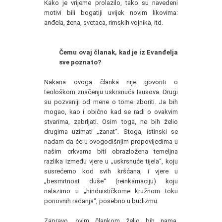
Kako je vrijeme prolazilo, tako su navedeni
motivi bili bogatiji uvijek novim likovima:
anđela, žena, svetaca, rimskih vojnika, itd.
Čemu ovaj članak, kad je iz Evanđelja
sve poznato?
Nakana ovoga članka nije govoriti o
teološkom značenju uskrsnuća Isusova. Drugi
su pozvaniji od mene o tome zboriti. Ja bih
mogao, kao i obično kad se radi o ovakvim
stvarima, zabrljati. Osim toga, ne bih želio
drugima uzimati „zanat“. Stoga, istinski se
nadam da će u ovogodišnjim propovijedima u
našim crkvama biti obrazložena temeljna
razlika između vjere u „uskrsnuće tijela“, koju
susrećemo kod svih kršćana, i vjere u
„besmrtnost duše“ (reinkarnaciju) koju
nalazimo u „hinduističkome kružnom toku
ponovnih rađanja“, posebno u budizmu.
Zapravo, ovim člankom želio bih nama,