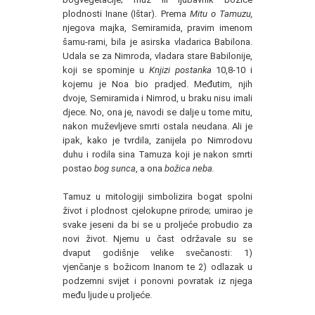
plodnosti Inane (Ištar). Prema
Mitu o Tamuzu,
njegova majka, Semiramida, pravim imenom
šamu-rami, bila je asirska vladarica Babilona.
Udala se za Nimroda, vladara stare Babilonije,
koji se spominje u
Knjizi postanka
10,8-10 i
kojemu je Noa bio pradjed. Međutim, njih
dvoje, Semiramida i Nimrod, u braku nisu imali
djece. No, ona je, navodi se dalje u tome mitu,
nakon muževljeve smrti ostala neudana. Ali je
ipak, kako je tvrdila, zanijela po Nimrodovu
duhu i rodila sina Tamuza koji je nakon smrti
postao
bog sunca
, a ona
božica neba.
Tamuz u mitologiji simbolizira bogat spolni
život i plodnost cjelokupne prirode; umirao je
svake jeseni da bi se u proljeće probudio za
novi život. Njemu u čast održavale su se
dvaput godišnje velike svečanosti: 1)
vjenčanje s božicom Inanom te 2) odlazak u
podzemni svijet i ponovni povratak iz njega
među ljude u proljeće.