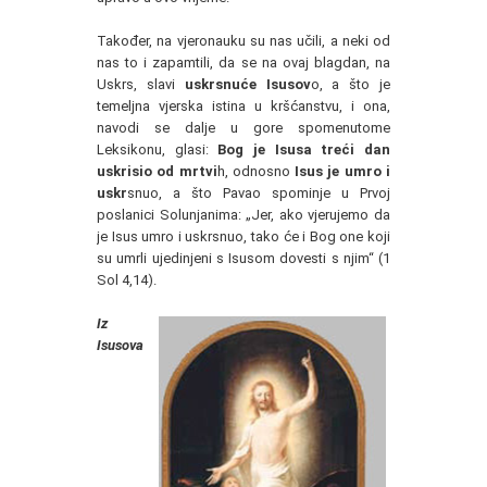
Također, na vjeronauku su nas učili, a neki od
nas to i zapamtili, da se na ovaj blagdan, na
Uskrs, slavi
uskrsnuće Isusov
o, a što je
temeljna vjerska istina u kršćanstvu, i ona,
navodi se dalje u gore spomenutome
Leksikonu, glasi:
Bog je Isusa treći dan
uskrisio od mrtvi
h, odnosno
Isus je umro i
uskr
snuo, a što Pavao spominje u Prvoj
poslanici Solunjanima: „Jer, ako vjerujemo da
je Isus umro i uskrsnuo, tako će i Bog one koji
su umrli ujedinjeni s Isusom dovesti s njim“ (1
Sol 4,14).
Iz
Isusova