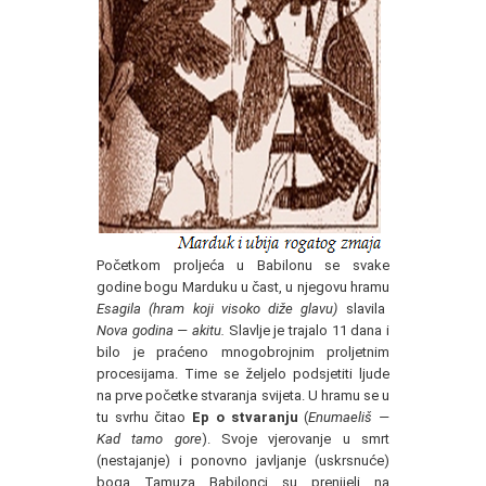
Početkom proljeća u Babilonu se svake
godine bogu Marduku u čast, u njegovu hramu
Esagila (hram koji visoko diže glavu)
slavila
Nova godina — akitu.
Slavlje je trajalo 11 dana i
bilo je praćeno mnogobrojnim proljetnim
procesijama. Time se željelo podsjetiti ljude
na prve početke stvaranja svijeta. U hramu se u
tu svrhu čitao
Ep o stvaranju
(
Enumaeliš —
Kad tamo gore
). Svoje vjerovanje u smrt
(nestajanje) i ponovno javljanje (uskrsnuće)
boga Tamuza Babilonci su prenijeli na