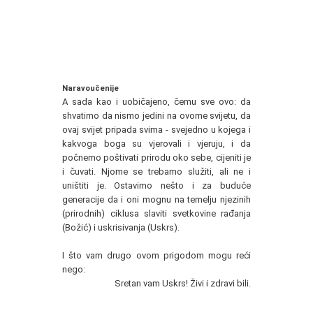
Naravoučenije
A sada kao i uobičajeno, čemu sve ovo: da
shvatimo da nismo jedini na ovome svijetu, da
ovaj svijet pripada svima - svejedno u kojega i
kakvoga boga su vjerovali i vjeruju, i da
počnemo poštivati prirodu oko sebe, cijeniti je
i čuvati. Njome se trebamo služiti, ali ne i
uništiti je. Ostavimo nešto i za buduće
generacije da i oni mognu na temelju njezinih
(prirodnih) ciklusa slaviti svetkovine rađanja
(Božić) i uskrisivanja (Uskrs).
I što vam drugo ovom prigodom mogu reći
nego:
Sretan vam Uskrs! Živi i zdravi bili.