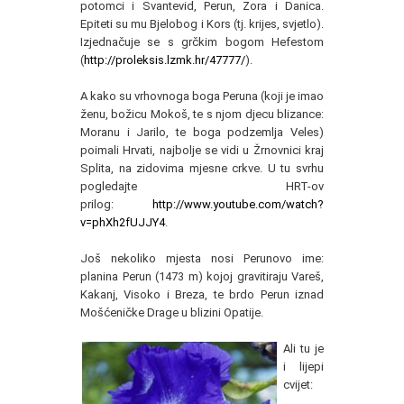
potomci i Svantevid, Perun, Zora i Danica.
Epiteti su mu Bjelobog i Kors (tj. krijes, svjetlo).
Izjednačuje se s grčkim bogom Hefestom
(
http://proleksis.lzmk.hr/47777/
).
A kako su vrhovnoga boga Peruna (koji je imao
ženu, božicu Mokoš, te s njom djecu blizance:
Moranu i Jarilo, te boga podzemlja Veles)
poimali Hrvati, najbolje se vidi u Žrnovnici kraj
Splita, na zidovima mjesne crkve. U tu svrhu
pogledajte HRT-ov
prilog:
http://www.youtube.com/watch?
v=phXh2fUJJY
4
.
Još nekoliko mjesta nosi Perunovo ime:
planina Perun (1473 m) kojoj gravitiraju Vareš,
Kakanj, Visoko i Breza, te brdo Perun iznad
Mošćeničke Drage u blizini Opatije.
Ali tu je
i lijepi
cvijet: