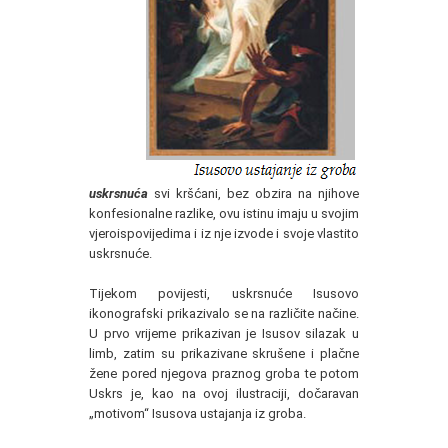
uskrsnuća
svi kršćani, bez obzira na njihove
konfesionalne razlike, ovu istinu imaju u svojim
vjeroispovijedima i iz nje izvode i svoje vlastito
uskrsnuće.
Tijekom povijesti, uskrsnuće Isusovo
ikonografski prikazivalo se na različite načine.
U prvo vrijeme prikazivan je Isusov silazak u
limb, zatim su prikazivane skrušene i plačne
žene pored njegova praznog groba te potom
Uskrs je, kao na ovoj ilustraciji, dočaravan
„motivom“ Isusova ustajanja iz groba.