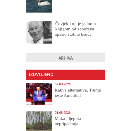
Čovjek koji je jednom
knjigom od zaborava
spasio stotine tisuća
drugih, prokletih i
uništenih
ARHIVA
IZDVOJENO
02.08.2026
Kakva alternativa, Trump
jeste Amerika!
01.08.2026
Muka i ljepota
nepripadanja