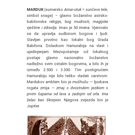
MARDUK
(sumersko
Amar-utuk = sunčevo tele
,
simbol snage) – glavno božanstvo asirsko-
babilonske religije,
bog mudrosti, magijske
vještine i zdravlja.
Imao je 50 imena. Vjerovalo
se da upravlja sudbinom bogova i ljudi.
Slavljen prvotno kao lokalni bog Grada
Babilona. Dolaskom Hamurabija na vlast i
ujedinjenjem Mezopotamije od lokalnog
postaje glavno nacionalno božanstvo
nadležno svim ostalim bogovima, a bilo ih je
između 2.500 i 3.300. Tim postignućem
Hamurabiju nije bilo teško vladati carstvom.
Mardukov amblem bio je
mušhušu
— ljuskava
rogata zmija —
zmaj s dvostrukim jezikom s
prvim šapama od lava a zadnjim od orla. Ima
žalac kao škorpion.
Njegova zvijezda bio je
Jupiter.