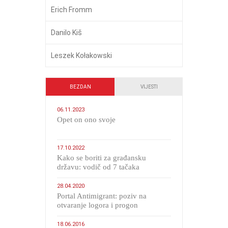
Erich Fromm
Danilo Kiš
Leszek Kołakowski
BEZDAN
VIJESTI
06.11.2023
​Opet on ono svoje
17.10.2022
Kako se boriti za građansku
državu: vodič od 7 tačaka
28.04.2020
Portal Antimigrant: poziv na
otvaranje logora i progon
migranata poput bijesnih kerova
18.06.2016