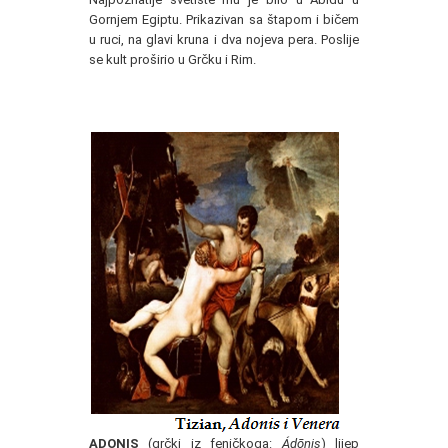
Gornjem Egiptu. Prikazivan sa štapom i bičem
u ruci, na glavi kruna i dva nojeva pera. Poslije
se kult proširio u Grčku i Rim.
ADONIS
(grčki iz feničkoga:
Ádōnis
) lijep