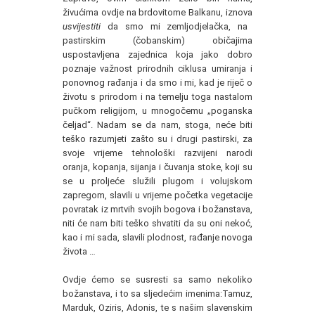
živućima ovdje na brdovitome Balkanu, iznova
usvijestiti
da smo mi zemljodjelačka, na
pastirskim (čobanskim) običajima
uspostavljena zajednica koja jako dobro
poznaje važnost prirodnih ciklusa umiranja i
ponovnog rađanja i da smo i mi, kad je riječ o
životu s prirodom i na temelju toga nastalom
pučkom religijom, u mnogočemu „poganska
čeljad“. Nadam se da nam, stoga, neće biti
teško razumjeti zašto su i drugi pastirski, za
svoje vrijeme tehnološki razvijeni narodi
oranja, kopanja, sijanja i čuvanja stoke, koji su
se u proljeće služili plugom i volujskom
zapregom, slavili u vrijeme početka vegetacije
povratak iz mrtvih svojih bogova i božanstava,
niti će nam biti teško shvatiti da su oni nekoć,
kao i mi sada, slavili plodnost, rađanje novoga
života …
Ovdje ćemo se susresti sa samo nekoliko
božanstava, i to sa sljedećim imenima:Tamuz,
Marduk, Oziris, Adonis, te s našim slavenskim