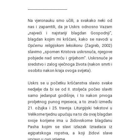
_____________________
Na vjeronauku smo učili, a svakako neki od
nas i zapamtili, da je Uskrs odnosno Vazam
„najveći i najstariji blagdan Gospodnji“,
blagdan kojim mi kršćani, kako se navodi u
Općemu religijskom leksikonu
(Zagreb, 2002)
slavimo „spomen Kristova uskrsnuća, njegove
pobjede nad smrću i grijehom“. Uskrsnuće je
sredstvo i zalog vječnoga života (nakon smrti i
osobito nakon kraja ovoga svijeta).
Uskrs se u početku kršćanstva slavio svake
nedjelje da bi se od II. stoljeća počeo slaviti
samo jedanput godišnje, i to nakon prvoga
proljetnog punog mjeseca, a to znači između
21. ožujka i 25. travnja. Liturgijski tekstovi u
Velikome tjednu upućuju na to da ovaj blagdan
svoje korijene ima u židovskome blagdanu
Pasha kojim se slavi izlazak Izraelaca iz
egipatskoga ropstva, a koji židovi slave
upravo u ovo vrijeme.