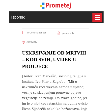
Izbornik
Društvo i znanost
prometej.ba
30.03.2013
USKRSIVANJE OD MRTVIH
– KOD SVIH, UVIJEK U
PROLJEĆE
| Autor: Ivan Markešić, sociolog religije s
Instituta Ivo Pilar u Zagrebu | 'Mit o
uskrsnuću kod drevnih naroda u tijesnoj
vezi je sa slavljenjem ponovne pojave
vegetacije na zemlji, i to svake godine, jer
im je o njoj kao ratarskim narodima ovisio
život. Sljedećih nekoliko božanstava, koje