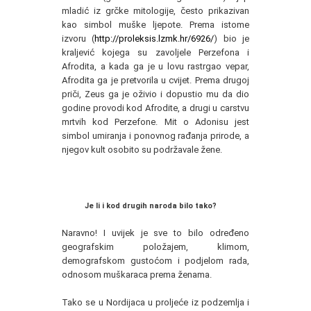
mladić iz grčke mitologije, često prikazivan
kao simbol muške ljepote. Prema istome
izvoru (
http://proleksis.lzmk.hr/6926/
) bio je
kraljević kojega su zavoljele Perzefona i
Afrodita, a kada ga je u lovu rastrgao vepar,
Afrodita ga je pretvorila u cvijet. Prema drugoj
priči, Zeus ga je oživio i dopustio mu da dio
godine provodi kod Afrodite, a drugi u carstvu
mrtvih kod Perzefone. Mit o Adonisu jest
simbol umiranja i ponovnog rađanja prirode, a
njegov kult osobito su podržavale žene.
Je li i kod drugih naroda bilo tako?
Naravno! I uvijek je sve to bilo određeno
geografskim položajem, klimom,
demografskom gustoćom i podjelom rada,
odnosom muškaraca prema ženama.
Tako se u Nordijaca u proljeće iz podzemlja i