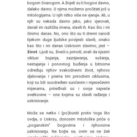
bogom Svarogom. A živjeli su ti bogovi davno,
daleko davno. O njima možemo pročitati još u
mitologijama. U njih nitko više ne vjeruje. Ali, u
njih su nekada davno jako, jako vjerovali,
davali im različita imena, slavili ih. Kao što i mi
činimo danas. No, ono što su ti drevni narodi
tijekom duge ljudske povijesti slavili, onako
kao što i mi danas Uskrsom slavimo, jest –
život
. Ljudi su, živeći u prirodi, znali da njezini
ciklusi bujanja, sazrijevanja, sušenja,
nestajanja i ponovnog buđenja u bitnome
određuju njihov svakodnevni život, njihovo
djelovanje. I prema tim prirodnim ciklusima,
koji su bili suodređeni sunčevim i mjesečevim
mijenama, priređivali su i svoje najveće
svetkovine – one kojima su slavili rađanje i
uskrisivanje.
Može se netko i (po)buniti protiv toga što
ovdje, o Uskrsu, donosim mitološke priče o
„poganskim“ bogovima i njihovome
uskrisivanju. Ne bojte se, ovim se ne želi