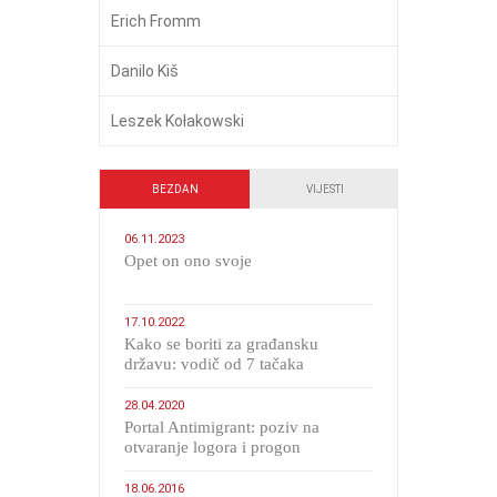
Erich Fromm
Danilo Kiš
Leszek Kołakowski
BEZDAN
VIJESTI
06.11.2023
​Opet on ono svoje
17.10.2022
Kako se boriti za građansku
državu: vodič od 7 tačaka
28.04.2020
Portal Antimigrant: poziv na
otvaranje logora i progon
migranata poput bijesnih kerova
18.06.2016