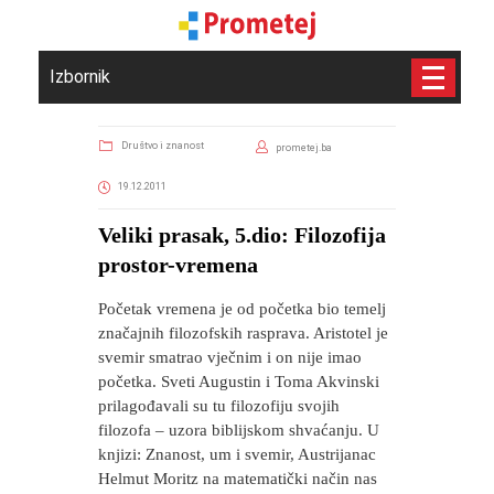
Izbornik
Društvo i znanost
prometej.ba
19.12.2011
Veliki prasak, 5.dio: Filozofija
prostor-vremena
Početak vremena je od početka bio temelj
značajnih filozofskih rasprava. Aristotel je
svemir smatrao vječnim i on nije imao
početka. Sveti Augustin i Toma Akvinski
prilagođavali su tu filozofiju svojih
filozofa – uzora biblijskom shvaćanju. U
knjizi: Znanost, um i svemir, Austrijanac
Helmut Moritz na matematički način nas