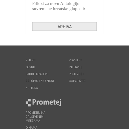
Prilozi za novu Antologiju
suvremene hrvatske gluposti:
Kolinda i ekipa o navijačkim
huliganima
ARHIVA
VIJESTI
POVIJEST
OSVRTI
INTERVJU
LJUDI I KRAJEVI
PRIJEVODI
DRUŠTVO I ZNANOST
COPY/PASTE
KULTURA
PROMETEJ NA
DRUŠTVENIM
MREŽAMA
O NAMA