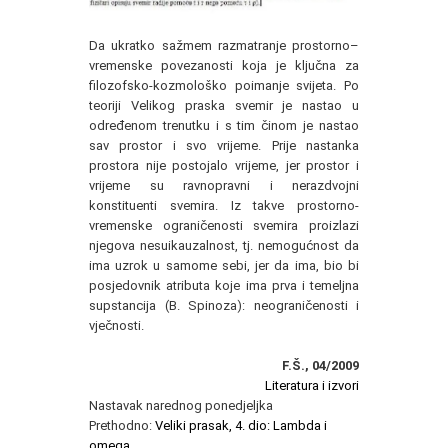
Da ukratko sažmem razmatranje prostorno–
vremenske povezanosti koja je ključna za
filozofsko-kozmološko poimanje svijeta. Po
teoriji Velikog praska svemir je nastao u
određenom trenutku i s tim činom je nastao
sav prostor i svo vrijeme. Prije nastanka
prostora nije postojalo vrijeme, jer prostor i
vrijeme su ravnopravni i nerazdvojni
konstituenti svemira. Iz takve prostorno-
vremenske ograničenosti svemira proizlazi
njegova nesuikauzalnost, tj. nemogućnost da
ima uzrok u samome sebi, jer da ima, bio bi
posjedovnik atributa koje ima prva i temeljna
supstancija (B. Spinoza): neograničenosti i
vječnosti.
F.Š., 04/2009
Literatura i izvori
Nastavak narednog ponedjeljka
Prethodno:
Veliki prasak, 4. dio: Lambda i
omega