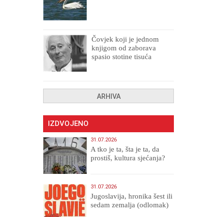
Čovjek koji je jednom
knjigom od zaborava
spasio stotine tisuća
drugih, prokletih i
uništenih
ARHIVA
IZDVOJENO
31.07.2026
A tko je ta, šta je ta, da
prostiš, kultura sjećanja?
31.07.2026
Jugoslavija, hronika šest ili
sedam zemalja (odlomak)