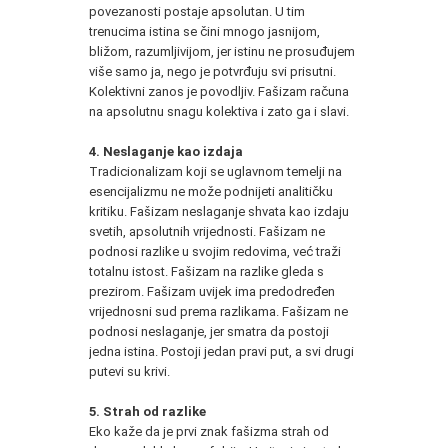
povezanosti postaje apsolutan. U tim
trenucima istina se čini mnogo jasnijom,
bližom, razumljivijom, jer istinu ne prosuđujem
više samo ja, nego je potvrđuju svi prisutni.
Kolektivni zanos je povodljiv. Fašizam računa
na apsolutnu snagu kolektiva i zato ga i slavi.
4. Neslaganje kao izdaja
Tradicionalizam koji se uglavnom temelji na
esencijalizmu ne može podnijeti analitičku
kritiku. Fašizam neslaganje shvata kao izdaju
svetih, apsolutnih vrijednosti. Fašizam ne
podnosi razlike u svojim redovima, već traži
totalnu istost. Fašizam na razlike gleda s
prezirom. Fašizam uvijek ima predodređen
vrijednosni sud prema razlikama. Fašizam ne
podnosi neslaganje, jer smatra da postoji
jedna istina. Postoji jedan pravi put, a svi drugi
putevi su krivi.
5. Strah od razlike
Eko kaže da je prvi znak fašizma strah od