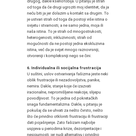
drugog, dakle ksenofobija. U pitanju je strah
od toga da će drugi ugroziti moj identitet, da ja
neću biti ja jer dolazim u kontakt sa drugim. To
je ustvari strah od toga da postoji više istina o
svijetu i stvarnosti, a ne samo jedna, moja ili
naša istina. To je strah od mnogostrukosti,
heterogenosti, inkluzivnosti, strah od
mogućnosti da ne postoji jedna ekskluzivna
istina, već da je svijet mnogo raznovrsniji,
otvoreniji i kompleksniji nego se čini.
6. Individualna ili socijalna frustracija
U suštini, uslov ostvarivanja fašizma jeste neki
oblik frustracije ili nezadovoljstva, panike,
nemira. Dakle, stanje koje će izazvati
iracionalne, nepromišljene reakcije, slijepu
povodljivost. To je jedna od pokretačkih
snaga fundamentalizma. Dakle, u pitanju je
pokušaj da se uhvati za nešto čvrsto, nešto
što će prividno otkloniti frustraciju ili frustraciji
dati pojašnjenje. Zato fašizam najbolje
uspjeva u periodima krize, dezorijentacije i
nesigurnosti, jer nudi alternativu i prividno