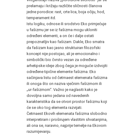
prelamaju i križaju različite sličnosti članova
jedne porodice: rast, crte lica, boja očiju, hod,
temperament itd.
Istu logiku, odnose ili srodstvo Eko primjećuje
u fašizmu jer se iz fašizma mogu ukloniti
određeni elementi, a on će i dalje ostati
prepoznatljiv kao fašizam. Dakle, Eko smatra
da fašizam kao jasno struktuiran filozofski
koncept nije postojao, ali je emocionalno i
simbolički bio čvrsto vezan za određene
arhetipske ideje zbog čega je moguće izdvojiti
određene tipične elemente fašizma. Eko
sačinjava listu od četrnaest elemenata fašizma
ili onoga što on naziva vječnim fašizmom ili
„ur-fašizmom“. Važno je naglasiti kako je
dovoljna samo jedana od navedenih
karakteristika da se otvori prostor fašizmu koji
će se oko tog elementa razvijati.
Četrnaest Ekovih elemenata fašizma slobodno
interpretiram i proširujem vlastitim shvatanjima,
ali ona se, naravno, najprije temelje na Ekovom
razumijevanju.