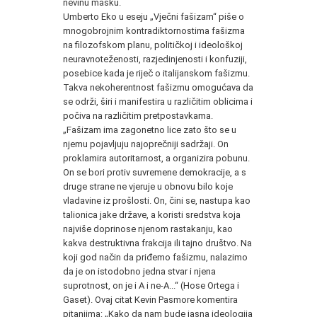
nevinu masku.
Umberto Eko u eseju „Vječni fašizam“ piše o
mnogobrojnim kontradiktornostima fašizma
na filozofskom planu, političkoj i ideološkoj
neuravnoteženosti, razjedinjenosti i konfuziji,
posebice kada je riječ o italijanskom fašizmu.
Takva nekoherentnost fašizmu omogućava da
se održi, širi i manifestira u različitim oblicima i
počiva na različitim pretpostavkama.
„Fašizam ima zagonetno lice zato što se u
njemu pojavljuju najoprečniji sadržaji. On
proklamira autoritarnost, a organizira pobunu.
On se bori protiv suvremene demokracije, a s
druge strane ne vjeruje u obnovu bilo koje
vladavine iz prošlosti. On, čini se, nastupa kao
talionica jake države, a koristi sredstva koja
najviše doprinose njenom rastakanju, kao
kakva destruktivna frakcija ili tajno društvo. Na
koji god način da priđemo fašizmu, nalazimo
da je on istodobno jedna stvar i njena
suprotnost, on je i A i ne-A...“ (Hose Ortega i
Gaset). Ovaj citat Kevin Pasmore komentira
pitanjima: „Kako da nam bude jasna ideologija