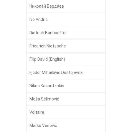
Никола́й Бердя́ев
Ivo Andrić
Dietrich Bonhoeffer
Friedrich Nietzsche
Filip David (English)
Fjodor Mihailovič Dostojevski
Nikos Kazantzakis
Meša Selimović
Voltaire
Marko Vešović