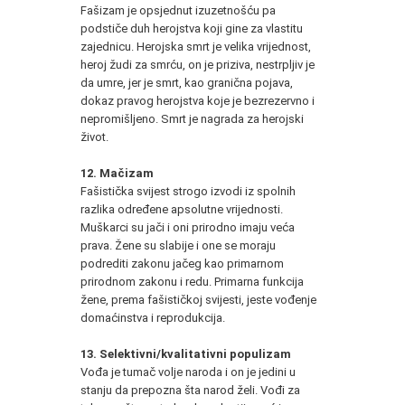
Fašizam je opsjednut izuzetnošću pa
podstiče duh herojstva koji gine za vlastitu
zajednicu. Herojska smrt je velika vrijednost,
heroj žudi za smrću, on je priziva, nestrpljiv je
da umre, jer je smrt, kao granična pojava,
dokaz pravog herojstva koje je bezrezervno i
nepromišljeno. Smrt je nagrada za herojski
život.
12. Mačizam
Fašistička svijest strogo izvodi iz spolnih
razlika određene apsolutne vrijednosti.
Muškarci su jači i oni prirodno imaju veća
prava. Žene su slabije i one se moraju
podrediti zakonu jačeg kao primarnom
prirodnom zakonu i redu. Primarna funkcija
žene, prema fašističkoj svijesti, jeste vođenje
domaćinstva i reprodukcija.
13. Selektivni/kvalitativni populizam
Vođa je tumač volje naroda i on je jedini u
stanju da prepozna šta narod želi. Vođi za