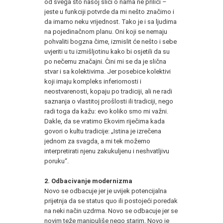
od svega što našoj slici o nama ne priliči –
jeste u funkciji potvrde da mi nešto značimo i
da imamo neku vrijednost. Tako je i sa ljudima
na pojedinačnom planu. Oni koji se nemaju
pohvaliti bogzna čime, izmislit će nešto i sebe
uvjeriti u tu izmišljotinu kako bi osjetili da su
po nečemu značajni. Čini mi se da je slična
stvar i sa kolektivima. Jer posebice kolektivi
koji imaju kompleks inferiornosti i
neostvarenosti, kopaju po tradiciji, ali ne radi
saznanja o vlastitoj prošlosti ili tradiciji, nego
radi toga da kažu: evo koliko smo mi važni.
Dakle, da se vratimo Ekovim riječima kada
govori o kultu tradicije: „Istina je izrečena
jednom za svagda, a mi tek možemo
interpretirati njenu zakukuljenu i neshvatljivu
poruku“.
2. Odbacivanje modernizma
Novo se odbacuje jer je uvijek potencijalna
prijetnja da se status quo ili postojeći poredak
na neki način uzdrma. Novo se odbacuje jer se
novim teže manipuliše nego starim. Novo je