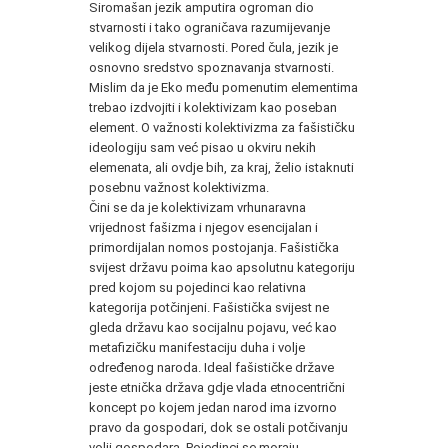
Siromašan jezik amputira ogroman dio
stvarnosti i tako ograničava razumijevanje
velikog dijela stvarnosti. Pored čula, jezik je
osnovno sredstvo spoznavanja stvarnosti.
Mislim da je Eko među pomenutim elementima
trebao izdvojiti i kolektivizam kao poseban
element. O važnosti kolektivizma za fašističku
ideologiju sam već pisao u okviru nekih
elemenata, ali ovdje bih, za kraj, želio istaknuti
posebnu važnost kolektivizma.
Čini se da je kolektivizam vrhunaravna
vrijednost fašizma i njegov esencijalan i
primordijalan nomos postojanja. Fašistička
svijest državu poima kao apsolutnu kategoriju
pred kojom su pojedinci kao relativna
kategorija potčinjeni. Fašistička svijest ne
gleda državu kao socijalnu pojavu, već kao
metafizičku manifestaciju duha i volje
određenog naroda. Ideal fašističke države
jeste etnička država gdje vlada etnocentrični
koncept po kojem jedan narod ima izvorno
pravo da gospodari, dok se ostali potčivanju
volji gospodara. Pojedinci se moraju