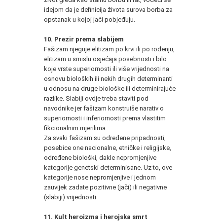
idejom da je definicija života surova borba za
opstanak u kojoj jači pobjeđuju.
10. Prezir prema slabijem
Fašizam njeguje elitizam po krvi ili po rođenju,
elitizam u smislu osjećaja posebnosti i bilo
koje vrste superiornosti ili više vrijednosti na
osnovu bioloških ili nekih drugih determinanti
u odnosu na druge biološke ili determinirajuće
razlike. Slabiji ovdje treba staviti pod
navodnike jer fašizam konstruiše narativ o
superiornosti i inferiornosti prema vlastitim
fikcionalnim mjerilima.
Za svaki fašizam su određene pripadnosti,
posebice one nacionalne, etničke i religijske,
određene biološki, dakle nepromjenjive
kategorije genetski determinisane. Uz to, ove
kategorije nose nepromjenjive i jednom
zauvijek zadate pozitivne (jači) ili negativne
(slabiji) vrijednosti.
11. Kult heroizma i herojska smrt