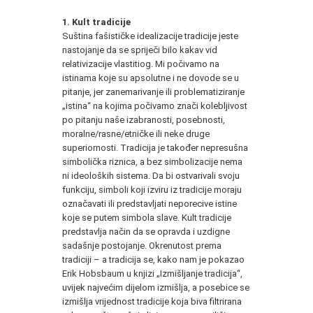
1. Kult tradicije
Suština fašističke idealizacije tradicije jeste
nastojanje da se spriječi bilo kakav vid
relativizacije vlastitiog. Mi počivamo na
istinama koje su apsolutne i ne dovode se u
pitanje, jer zanemarivanje ili problematiziranje
„istina“ na kojima počivamo znači kolebljivost
po pitanju naše izabranosti, posebnosti,
moralne/rasne/etničke ili neke druge
superiornosti. Tradicija je također nepresušna
simbolička riznica, a bez simbolizacije nema
ni ideoloških sistema. Da bi ostvarivali svoju
funkciju, simboli koji izviru iz tradicije moraju
označavati ili predstavljati neporecive istine
koje se putem simbola slave. Kult tradicije
predstavlja način da se opravda i uzdigne
sadašnje postojanje. Okrenutost prema
tradiciji – a tradicija se, kako nam je pokazao
Erik Hobsbaum u knjizi „Izmišljanje tradicija“,
uvijek najvećim dijelom izmišlja, a posebice se
izmišlja vrijednost tradicije koja biva filtrirana