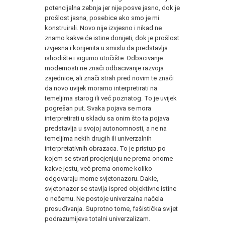
potencijalna zebnja jer nije posve jasno, dok je
prošlost jasna, posebice ako smo je mi
konstruirali. Novo nije izvjesno i nikad ne
znamo kakve će istine donijeti, dok je prošlost
izvjesna i korijenita u smislu da predstavlja
ishodište i sigurno utočište. Odbacivanje
modernosti ne znači odbacivanje razvoja
zajednice, ali znači strah pred novim te znači
da novo uvijek moramo interpretirati na
temeljima starog ili već poznatog. To je uvijek
pogrešan put. Svaka pojava se mora
interpretirati u skladu sa onim što ta pojava
predstavlja u svojoj autonomnosti, a ne na
temeljima nekih drugih ili univerzalnih
interpretativnih obrazaca. To je pristup po
kojem se stvari procjenjuju ne prema onome
kakve jestu, već prema onome koliko
odgovaraju mome svjetonazoru. Dakle,
svjetonazor se stavlja ispred objektivne istine
o nečemu. Ne postoje univerzalna načela
prosuđivanja. Suprotno tome, fašistička svijet
podrazumijeva totalni univerzalizam.