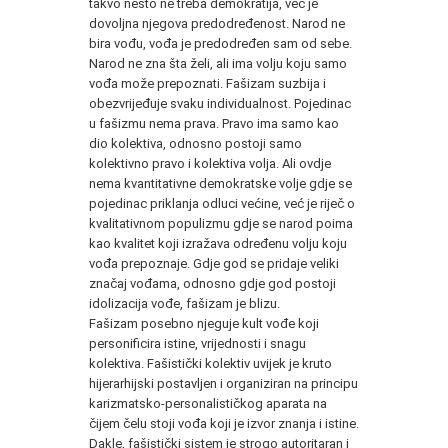
takvo nešto ne treba demokratija, već je
dovoljna njegova predodređenost. Narod ne
bira vođu, vođa je predodređen sam od sebe.
Narod ne zna šta želi, ali ima volju koju samo
vođa može prepoznati. Fašizam suzbija i
obezvrijeđuje svaku individualnost. Pojedinac
u fašizmu nema prava. Pravo ima samo kao
dio kolektiva, odnosno postoji samo
kolektivno pravo i kolektiva volja. Ali ovdje
nema kvantitativne demokratske volje gdje se
pojedinac priklanja odluci većine, već je riječ o
kvalitativnom populizmu gdje se narod poima
kao kvalitet koji izražava određenu volju koju
vođa prepoznaje. Gdje god se pridaje veliki
značaj vođama, odnosno gdje god postoji
idolizacija vođe, fašizam je blizu.
Fašizam posebno njeguje kult vođe koji
personificira istine, vrijednosti i snagu
kolektiva. Fašistički kolektiv uvijek je kruto
hijerarhijski postavljen i organiziran na principu
karizmatsko-personalističkog aparata na
čijem čelu stoji vođa koji je izvor znanja i istine.
Dakle, fašistički sistem je strogo autoritaran i