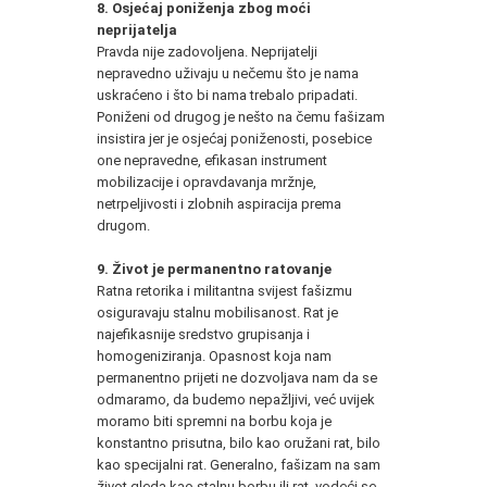
8. Osjećaj poniženja zbog moći
neprijatelja
Pravda nije zadovoljena. Neprijatelji
nepravedno uživaju u nečemu što je nama
uskraćeno i što bi nama trebalo pripadati.
Poniženi od drugog je nešto na čemu fašizam
insistira jer je osjećaj poniženosti, posebice
one nepravedne, efikasan instrument
mobilizacije i opravdavanja mržnje,
netrpeljivosti i zlobnih aspiracija prema
drugom.
9. Život je permanentno ratovanje
Ratna retorika i militantna svijest fašizmu
osiguravaju stalnu mobilisanost. Rat je
najefikasnije sredstvo grupisanja i
homogeniziranja. Opasnost koja nam
permanentno prijeti ne dozvoljava nam da se
odmaramo, da budemo nepažljivi, već uvijek
moramo biti spremni na borbu koja je
konstantno prisutna, bilo kao oružani rat, bilo
kao specijalni rat. Generalno, fašizam na sam
život gleda kao stalnu borbu ili rat, vodeći se