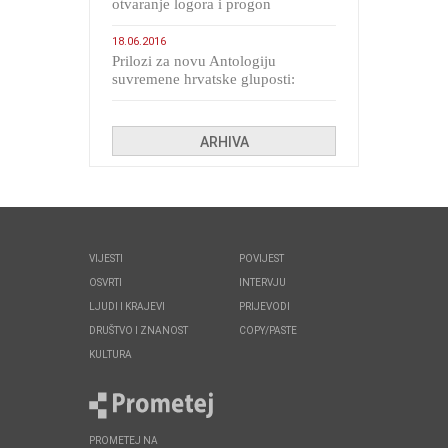
otvaranje logora i progon
migranata poput bijesnih kerova
18.06.2016
Prilozi za novu Antologiju
suvremene hrvatske gluposti:
Kolinda i ekipa o navijačkim
huliganima
ARHIVA
VIJESTI
POVIJEST
OSVRTI
INTERVJU
LJUDI I KRAJEVI
PRIJEVODI
DRUŠTVO I ZNANOST
COPY/PASTE
KULTURA
PROMETEJ NA