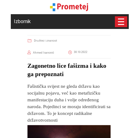
Izbornik
Društvo i znanost
30.10.2022
Ahmed Isanović
Zagonetno lice fašizma i kako
ga prepoznati
Fašistička svijest ne gleda državu kao
socijalnu pojavu, već kao metafizičku
manifestaciju duha i volje određenog
naroda. Pojedinci se moraju identificirati sa
državom. To je koncept radikalne
državotvornosti