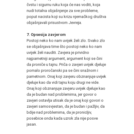
čvstu i sigurnu ruku koja će nas voditi, koja
nudi totalna objašnjenje za sve probleme,
poput nacista koji su krizu njemačkog društva
objašnjavali prisustvom Jevreja.
7. Opsesija zavjerom
Postoji neko ko nam uvijek želi zlo. Svako zlo
se objašnjava time što postoji neko ko nam
uvijek želi nauditi. Zavjera je prividno
najpametniji argument, argument koji se čini
da proniče u tajnu. Priča o zavjeri uvijek djeluje
pomalo proročanski pa se čini snažnom i
pametnom. Onaj koji zavjeru obznanjuje uvijek
djeluje kao da vidi tajnu koju drugi ne vide.
Onaj koji obznanjuje zavjeru uvijek djeluje kao
da je budan nad problemima, jer govor o
zavjeri ostavlja utisak da je onaj koji govori o
zavjeri samosvjestan, da je budan i pažljiv, da
bdije nad problemima, da je pronicljiv,
posebice onda kada uzrok zla nije posve
jasan.