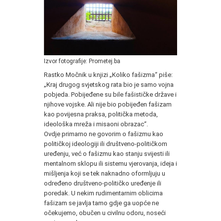
Izvor fotografije: Prometej.ba
Rastko Močnik u knjizi „Koliko fašizma“ piše:
„Kraj drugog svjetskog rata bio je samo vojna
pobjeda. Pobijeđene su bile fašističke države i
njihove vojske. Ali nije bio pobijeđen fašizam
kao povijesna praksa, politička metoda,
ideološka mreža i misaoni obrazac“.
Ovdje primarno ne govorim o fašizmu kao
političkoj ideologiji ili društveno-političkom
uređenju, već o fašizmu kao stanju svijesti ili
mentalnom sklopu ili sistemu vjerovanja, ideja i
mišljenja koji se tek naknadno oformljuju u
određeno društveno-političko uređenje ili
poredak. U nekim rudimentarnim oblicima
fašizam se javlja tamo gdje ga uopće ne
očekujemo, obučen u civilnu odoru, noseći