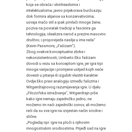
koja se obraća i skinheadsima i
intelektualcima; javno prijekorava buržoaziju
dok formira alijanse sa konzervativcima;
usvaja mačo stil a ipak privlači mnoge žene;
poziva na povratak tradiciji a fascinira ga
tehnologija; idealizira narod a prezire masovno
društvo; i propovijeda nasilje u ime reda“
(Kevin Passmore, „Fašizam“).
Zbog ovakve konceptualne zbrke i
nekonzistentnosti, Umberto Eko fašizam
dovodi u vezu sa konceptom igre, jer igra trpi
mnoge varijacije i promjene uslijed kojih neće
dovesti u pitanje ili izgubiti vlastiti karakter.
Ovdje Eko pravi analogiju između fašizma i
Witgenštajnovog razumijevanja igre. U djelu
„Filozofska istraživanja“, Witgenštajn piše
kako igre nemaju zajedničko jedno, ne
možemo im naći zajednički osnov, ali možemo
reći da su sve igre na izvjestan način srodne i
slične.
„Pogledaj npr. igre na ploči s njihovim
mnogostrukim srodnostima. Prijeđi sad na igre