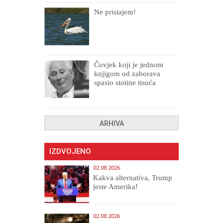
Ne pristajem!
Čovjek koji je jednom
knjigom od zaborava
spasio stotine tisuća
drugih, prokletih i
uništenih
ARHIVA
IZDVOJENO
02.08.2026
Kakva alternativa, Trump
jeste Amerika!
02.08.2026