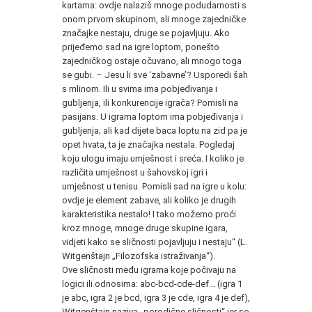
kartama: ovdje nalaziš mnoge podudarnosti s
onom prvom skupinom, ali mnoge zajedničke
značajke nestaju, druge se pojavljuju. Ako
prijeđemo sad na igre loptom, ponešto
zajedničkog ostaje očuvano, ali mnogo toga
se gubi. – Jesu li sve ‘zabavne’? Usporedi šah
s mlinom. Ili u svima ima pobjeđivanja i
gubljenja, ili konkurencije igrača? Pomisli na
pasijans. U igrama loptom ima pobjeđivanja i
gubljenja; ali kad dijete baca loptu na zid pa je
opet hvata, ta je značajka nestala. Pogledaj
koju ulogu imaju umješnost i sreća. I koliko je
različita umješnost u šahovskoj igri i
umješnost u tenisu. Pomisli sad na igre u kolu:
ovdje je element zabave, ali koliko je drugih
karakteristika nestalo! I tako možemo proći
kroz mnoge, mnoge druge skupine igara,
vidjeti kako se sličnosti pojavljuju i nestaju“ (L.
Witgenštajn „Filozofska istraživanja“).
Ove sličnosti među igrama koje počivaju na
logici ili odnosima: abc-bcd-cde-def... (igra 1
je abc, igra 2 je bcd, igra 3 je cde, igra 4 je def),
Witgenštajn naziva „porodične sličnosti“ jer se