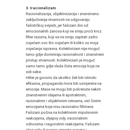
3. Iracionalizam
Racionalizacija, objektivizacija i znanstveno
zaključivanje stvarnosti ne odgovaraju
fašističkoj svijesti, jer fašizam živi od
emocionalnih zanosa koji ne smiju proći kroz
filter razuma, koji se ne smiju zapitati zašto
osjećam ovo što osjećam ili koliko su moja
osjećanja ispravna. Kolektivizam nije moguć
tamo gdje dominiraju racionalnost i znanstveni
pristup stvarnosti. Kolektivizam je moguć
samo tamo gdje vlada čista emocija koja ne
vidi sebe.
Hitler je govorio da ukoliko želi biti istinski
efikasna, propaganda mora biti usmjerena na
emocije. Mase ne mogu biti pokrenute nekim
znanstvenim idejama ili apstraktnim,
racionalnim i objektivnim istinama, već čistim
emocijama koje nisu racionalno filtrirane.
Fašizam počiva na kolektivnim impulsivnim
reakcijama, slijepoj volji, iracionalnim
odnosima i nagonskim reakcijama. Fašizam
slavi volju ili nagon umjesto razuma i