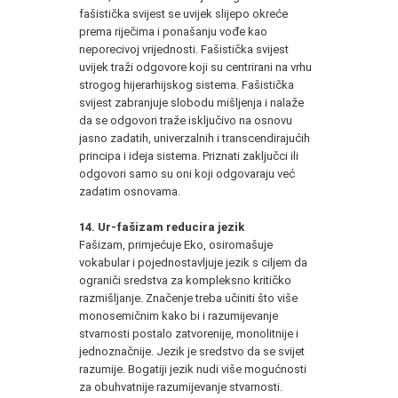
fašistička svijest se uvijek slijepo okreće
prema riječima i ponašanju vođe kao
neporecivoj vrijednosti. Fašistička svijest
uvijek traži odgovore koji su centrirani na vrhu
strogog hijerarhijskog sistema. Fašistička
svijest zabranjuje slobodu mišljenja i nalaže
da se odgovori traže isključivo na osnovu
jasno zadatih, univerzalnih i transcendirajućih
principa i ideja sistema. Priznati zaključci ili
odgovori samo su oni koji odgovaraju već
zadatim osnovama.
14. Ur-fašizam reducira jezik
Fašizam, primjećuje Eko, osiromašuje
vokabular i pojednostavljuje jezik s ciljem da
ograniči sredstva za kompleksno kritičko
razmišljanje. Značenje treba učiniti što više
monosemičnim kako bi i razumijevanje
stvarnosti postalo zatvorenije, monolitnije i
jednoznačnije. Jezik je sredstvo da se svijet
razumije. Bogatiji jezik nudi više mogućnosti
za obuhvatnije razumijevanje stvarnosti.