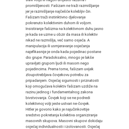
promišljenosti. Fašizam ne traži razmišljanje
jer je razmišljanje najčešće kolebljiv čin.
Fašizam traži instinktivno djelovanje
pokrenuto kolektivnim duhom ili voljom.
Insistiranje fašizma na kolektivnom duhu jasno
je kada se uzme u obzir da masa ili kolektiv
nikad ne razmišlja, već samo osjeća. A
manipulacija ili usmjeravanje osjećanja
najefikasnije je onda kada pojedinac postane
dio grupe. Paradoksalno, mnogo je lakše
upravljati grupom ljudi ili masom nego
pojedincima. Prema tome, fašizam uvijek
zloupotrebljava čovjekovu potrebu za
pripadanjem. Osjećaj sigurnosti i priznatosti
koji omogućava kolektiv fašizam uzdiže na
razinu jedinog i fundamentalnog zakona
bivstvovanja. Čovjek koji se ne podredi
kolektivnoj volji jeste ustvari ne-čovjek.
Hitler je govorio kako je najučinkovitije
sredstvo pokretanja kolektiva organiziranje
masovnih skupova. Masovni skupovi dokidaju
osjećaj individualnosti i izolovanosti. Osjećaj