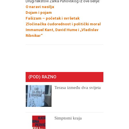
Drugi tekstovi Žarka Puhovskog iz ove serije:
O naravi nasilja
Dojam i pojam
Fašizam – početak i svršetak
Zločinačka ćudorednost i politički moral
Immanuel Kant, David Hume i „Vladislav
Ribnikar“
(POD) RAZNO
Terasa između dva svijeta
Simptomi kraja