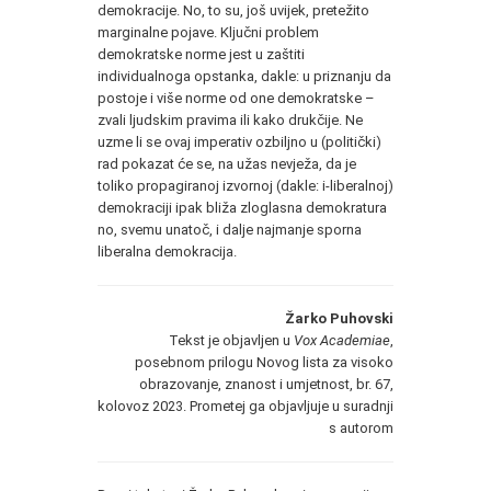
demokracije. No, to su, još uvijek, pretežito
marginalne pojave. Ključni problem
demokratske norme jest u zaštiti
individualnoga opstanka, dakle: u priznanju da
postoje i više norme od one demokratske –
zvali ljudskim pravima ili kako drukčije. Ne
uzme li se ovaj imperativ ozbiljno u (politički)
rad pokazat će se, na užas nevježa, da je
toliko propagiranoj izvornoj (dakle: i-liberalnoj)
demokraciji ipak bliža zloglasna demokratura
no, svemu unatoč, i dalje najmanje sporna
liberalna demokracija.
Žarko Puhovski
Tekst je objavljen u
Vox Academiae
,
posebnom prilogu Novog lista za visoko
obrazovanje, znanost i umjetnost, br. 67,
kolovoz 2023. Prometej ga objavljuje u suradnji
s autorom