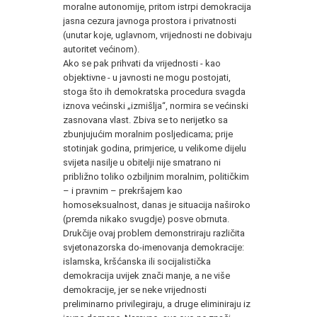
moralne autonomije, pritom istrpi demokracija
jasna cezura javnoga prostora i privatnosti
(unutar koje, uglavnom, vrijednosti ne dobivaju
autoritet većinom).
Ako se pak prihvati da vrijednosti - kao
objektivne - u javnosti ne mogu postojati,
stoga što ih demokratska procedura svagda
iznova većinski „izmišlja“, normira se većinski
zasnovana vlast. Zbiva se to nerijetko sa
zbunjujućim moralnim posljedicama; prije
stotinjak godina, primjerice, u velikome dijelu
svijeta nasilje u obitelji nije smatrano ni
približno toliko ozbiljnim moralnim, političkim
– i pravnim – prekršajem kao
homoseksualnost, danas je situacija naširoko
(premda nikako svugdje) posve obrnuta.
Drukčije ovaj problem demonstriraju različita
svjetonazorska do-imenovanja demokracije:
islamska, kršćanska ili socijalistička
demokracija uvijek znači manje, a ne više
demokracije, jer se neke vrijednosti
preliminarno privilegiraju, a druge eliminiraju iz