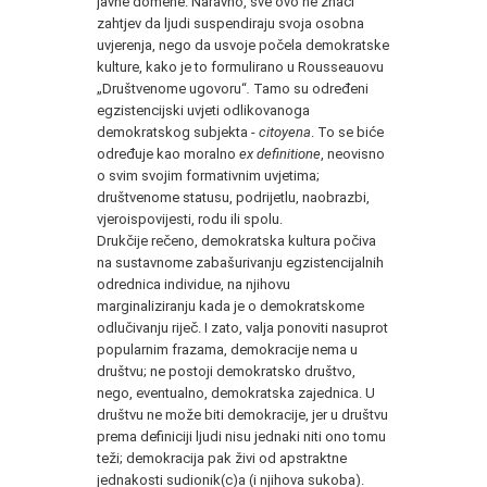
javne domene. Naravno, sve ovo ne znači
zahtjev da ljudi suspendiraju svoja osobna
uvjerenja, nego da usvoje počela demokratske
kulture, kako je to formulirano u Rousseauovu
„Društvenome ugovoru“
.
Tamo su određeni
egzistencijski uvjeti odlikovanoga
demokratskog subjekta -
citoyena
. To se biće
određuje kao moralno
ex definitione
, neovisno
o svim svojim formativnim uvjetima;
društvenome statusu, podrijetlu, naobrazbi,
vjeroispovijesti, rodu ili spolu.
Drukčije rečeno, demokratska kultura počiva
na sustavnome zabašurivanju egzistencijalnih
odrednica individue, na njihovu
marginaliziranju kada je o demokratskome
odlučivanju riječ. I zato, valja ponoviti nasuprot
popularnim frazama, demokracije nema u
društvu; ne postoji demokratsko društvo,
nego, eventualno, demokratska zajednica. U
društvu ne može biti demokracije, jer u društvu
prema definiciji ljudi nisu jednaki niti ono tomu
teži; demokracija pak živi od apstraktne
jednakosti sudionik(c)a (i njihova sukoba).