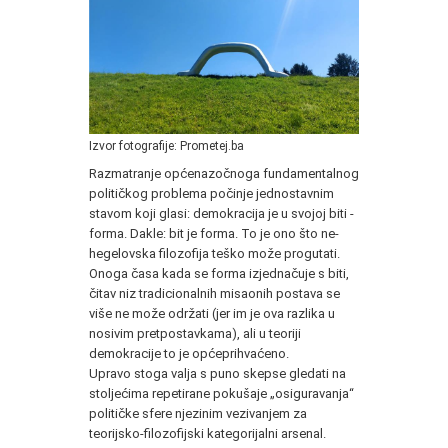
Izvor fotografije: Prometej.ba
Razmatranje općenazočnoga fundamentalnog
političkog problema počinje jednostavnim
stavom koji glasi: demokracija je u svojoj biti -
forma. Dakle: bit je forma. To je ono što ne-
hegelovska filozofija teško može progutati.
Onoga časa kada se forma izjednačuje s biti,
čitav niz tradicionalnih misaonih postava se
više ne može održati (jer im je ova razlika u
nosivim pretpostavkama), ali u teoriji
demokracije to je općeprihvaćeno.
Upravo stoga valja s puno skepse gledati na
stoljećima repetirane pokušaje „osiguravanja“
političke sfere njezinim vezivanjem za
teorijsko-filozofijski kategorijalni arsenal.