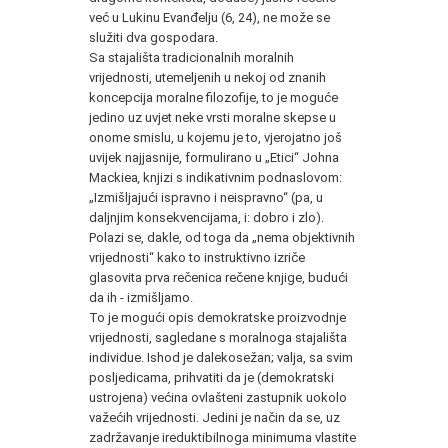
već u Lukinu Evanđelju (6, 24), ne može se
služiti dva gospodara.
Sa stajališta tradicionalnih moralnih
vrijednosti, utemeljenih u nekoj od znanih
koncepcija moralne filozofije, to je moguće
jedino uz uvjet neke vrsti moralne skepse u
onome smislu, u kojemu je to, vjerojatno još
uvijek najjasnije, formulirano u „Etici“ Johna
Mackiea
,
knjizi s indikativnim podnaslovom:
„Izmišljajući ispravno i neispravno“ (pa, u
daljnjim konsekvencijama, i: dobro i zlo).
Polazi se, dakle, od toga da „nema objektivnih
vrijednosti“ kako to instruktivno izriče
glasovita prva rečenica rečene knjige, budući
da ih - izmišljamo.
To je mogući opis demokratske proizvodnje
vrijednosti, sagledane s moralnoga stajališta
individue. Ishod je dalekosežan; valja, sa svim
posljedicama, prihvatiti da je (demokratski
ustrojena) većina ovlašteni zastupnik uokolo
važećih vrijednosti. Jedini je način da se, uz
zadržavanje ireduktibilnoga minimuma vlastite