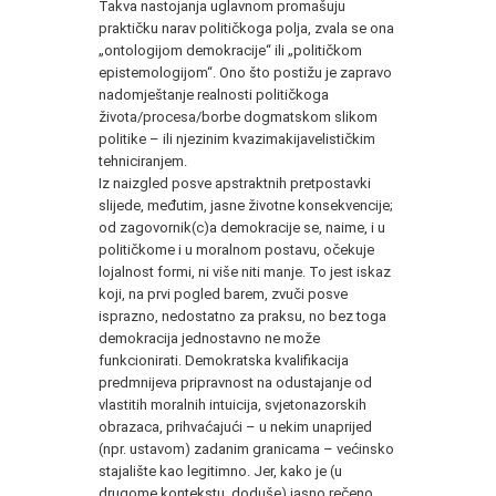
Takva nastojanja uglavnom promašuju
praktičku narav političkoga polja, zvala se ona
„ontologijom demokracije“ ili „političkom
epistemologijom“. Ono što postižu je zapravo
nadomještanje realnosti političkoga
života/procesa/borbe dogmatskom slikom
politike – ili njezinim kvazimakijavelističkim
tehniciranjem.
Iz naizgled posve apstraktnih pretpostavki
slijede, međutim, jasne životne konsekvencije;
od zagovornik(c)a demokracije se, naime, i u
političkome i u moralnom postavu, očekuje
lojalnost formi, ni više niti manje. To jest iskaz
koji, na prvi pogled barem, zvuči posve
isprazno, nedostatno za praksu, no bez toga
demokracija jednostavno ne može
funkcionirati. Demokratska kvalifikacija
predmnijeva pripravnost na odustajanje od
vlastitih moralnih intuicija, svjetonazorskih
obrazaca, prihvaćajući – u nekim unaprijed
(npr. ustavom) zadanim granicama – većinsko
stajalište kao legitimno. Jer, kako je (u
drugome kontekstu, doduše) jasno rečeno