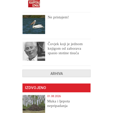
Ne pristajem!
Čovjek koji je jednom
knjigom od zaborava
spasio stotine tisuća
drugih, prokletih i
uništenih
ARHIVA
IZDVOJENO
01.08.2026
Muka i ljepota
nepripadanja