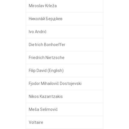
Miroslav Krleža
Никола́й Бердя́ев
Ivo Andrić
Dietrich Bonhoeffer
Friedrich Nietzsche
Filip David (English)
Fjodor Mihailovič Dostojevski
Nikos Kazantzakis
Meša Selimović
Voltaire