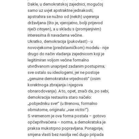
Dakle, u demokratskoj zajednici, mogućoj
samo uz uvjet apstraktne jednakosti,
apstrahira se nužno od (nekih) uvjerenja
državljana (što je, vjerojatno, bolji prijevod
riječi
citoyen
), a u skladu s (promjenjivim)
interesima ili navadama većine.
Ukratko, demokracija (pukovlast) - u
novovjekome (predstavničkom) modelu - nije
drugo do način vladanja zajednicom koji je
legitimiran voljom većine formalno
utvrđivanom unaprijed zadanim postupima;
sve ostalo su ideologemi, jer ne postoje
„genuine demokratske vrijednosti“ (osim
korektnoga zbrajanja i njegova
obnarodovanja). A to, opet, znači da, po sebi,
demokracija restaurira staro načelo:
„pobjedniku sve!“ (u Brenovu, formalno
obrnutome, originalu:
„vae victis!“
).
S vremenom je ova forma postala – gotovo
općeprihvaćena – norma, a demokratska je
praksa mukotrpno popravljana. Ponajprije,
smjena vlasti bez nasilja već dugo pripada