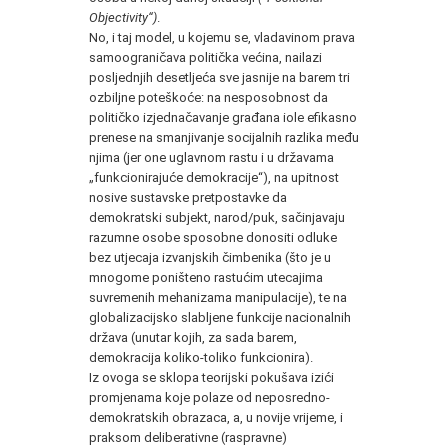
Objectivity“
)
.
No, i taj model, u kojemu se, vladavinom prava
samoograničava politička većina, nailazi
posljednjih desetljeća sve jasnije na barem tri
ozbiljne poteškoće: na nesposobnost da
političko izjednačavanje građana iole efikasno
prenese na smanjivanje socijalnih razlika među
njima (jer one uglavnom rastu i u državama
„funkcionirajuće demokracije“), na upitnost
nosive sustavske pretpostavke da
demokratski subjekt, narod/puk, sačinjavaju
razumne osobe sposobne donositi odluke
bez utjecaja izvanjskih čimbenika (što je u
mnogome poništeno rastućim utecajima
suvremenih mehanizama manipulacije), te na
globalizacijsko slabljene funkcije nacionalnih
država (unutar kojih, za sada barem,
demokracija koliko-toliko funkcionira).
Iz ovoga se sklopa teorijski pokušava izići
promjenama koje polaze od neposredno-
demokratskih obrazaca, a, u novije vrijeme, i
praksom deliberativne (raspravne)