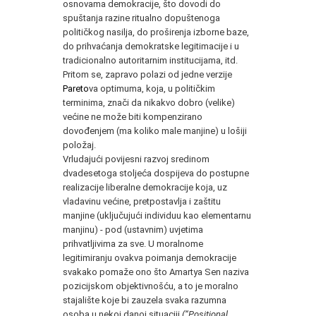
osnovama demokracije, što dovodi do
spuštanja razine ritualno dopuštenoga
političkog nasilja, do proširenja izborne baze,
do prihvaćanja demokratske legitimacije i u
tradicionalno autoritarnim institucijama, itd.
Pritom se, zapravo polazi od jedne verzije
Pareto
va optimuma, koja, u političkim
terminima, znači da nikakvo dobro (velike)
većine ne može biti kompenzirano
dovođenjem (ma koliko male manjine) u lošiji
položaj.
Vrludajući povijesni razvoj sredinom
dvadesetoga stoljeća dospijeva do postupne
realizacije liberalne demokracije koja, uz
vladavinu većine, pretpostavlja i zaštitu
manjine (uključujući individuu kao elementarnu
manjinu) - pod (ustavnim) uvjetima
prihvatljivima za sve. U moralnome
legitimiranju ovakva poimanja demokracije
svakako pomaže ono što Amartya Sen naziva
pozicijskom objektivnošću, a to je moralno
stajalište koje bi zauzela svaka razumna
osoba u nekoj danoj situaciji
(
“Positional