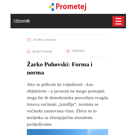
Izbornik
Društvo i znanost
25.08.2023
Žarko Puhovski
Žarko Puhovski: Forma i
norma
Ako se prihvati da vrijednosti - kao
objektivne - u javnosti ne mogu postojati,
stoga što ih demokratska procedura svagda
iznova većinski „izmišlja“, normira se
većinski zasnovana vlast. Zbiva se to
nerijetko sa zbunjujućim moralnim
posljedicama