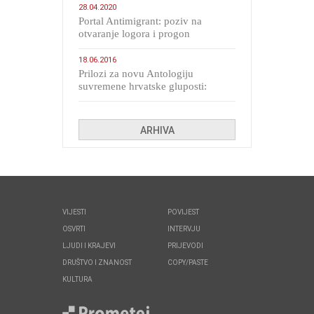
28.04.2020
Portal Antimigrant: poziv na
otvaranje logora i progon
migranata poput bijesnih kerova
18.06.2016
Prilozi za novu Antologiju
suvremene hrvatske gluposti:
Kolinda i ekipa o navijačkim
huliganima
ARHIVA
VIJESTI
POVIJEST
OSVRTI
INTERVJU
LJUDI I KRAJEVI
PRIJEVODI
DRUŠTVO I ZNANOST
COPY/PASTE
KULTURA