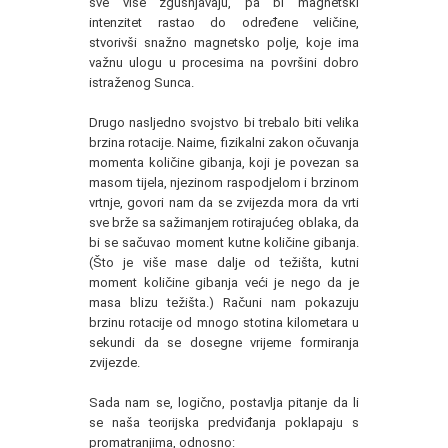
sve više zgušnjavaju, pa bi magnetski
intenzitet rastao do određene veličine,
stvorivši snažno magnetsko polje, koje ima
važnu ulogu u procesima na površini dobro
istraženog Sunca.
Drugo nasljedno svojstvo bi trebalo biti velika
brzina rotacije. Naime, fizikalni zakon očuvanja
momenta količine gibanja, koji je povezan sa
masom tijela, njezinom raspodjelom i brzinom
vrtnje, govori nam da se zvijezda mora da vrti
sve brže sa sažimanjem rotirajućeg oblaka, da
bi se sačuvao moment kutne količine gibanja.
(Što je više mase dalje od težišta, kutni
moment količine gibanja veći je nego da je
masa blizu težišta.) Računi nam pokazuju
brzinu rotacije od mnogo stotina kilometara u
sekundi da se dosegne vrijeme formiranja
zvijezde.
Sada nam se, logično, postavlja pitanje da li
se naša teorijska predviđanja poklapaju s
promatranjima, odnosno: