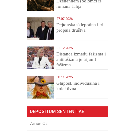
Džehennem (odlomci iz
romana Jahja
Veličanstveni)
27.07.2026
Dejtonska sklepotina i tri
propala društva
01.12.2025
Distanca između fašizma i
antifašizma je trijumf
fašizma
08.11.2025
Glupost, individualna i
kolektivna
DEPOSITUM SENTENTIAE
Amos Oz