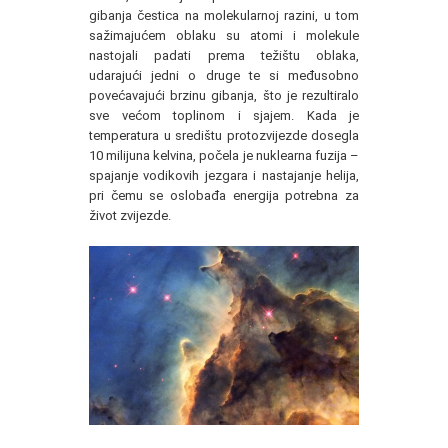
gibanja čestica na molekularnoj razini, u tom
sažimajućem oblaku su atomi i molekule
nastojali padati prema težištu oblaka,
udarajući jedni o druge te si međusobno
povećavajući brzinu gibanja, što je rezultiralo
sve većom toplinom i sjajem. Kada je
temperatura u središtu protozvijezde dosegla
10 milijuna kelvina, počela je nuklearna fuzija –
spajanje vodikovih jezgara i nastajanje helija,
pri čemu se oslobađa energija potrebna za
život zvijezde.