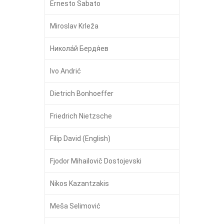
Ernesto Sabato
Miroslav Krleža
Никола́й Бердя́ев
Ivo Andrić
Dietrich Bonhoeffer
Friedrich Nietzsche
Filip David (English)
Fjodor Mihailovič Dostojevski
Nikos Kazantzakis
Meša Selimović