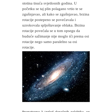
stotina tisuća svjetlosnih godina. U
početku se taj plin polagano vrtio te se
zgušnjavao, ali kako se zgušnjavao, brzina
rotacije postepeno se povećavala i
uzrokovala spljoštavanje oblaka. Brzina
rotacije povećala se u tom opsegu da
buduće sažimanje nije moglo ići prema osi
rotacije nego samo paralelno sa osi
rotacije.
Promatramo li izgled današnjih galaktika, on