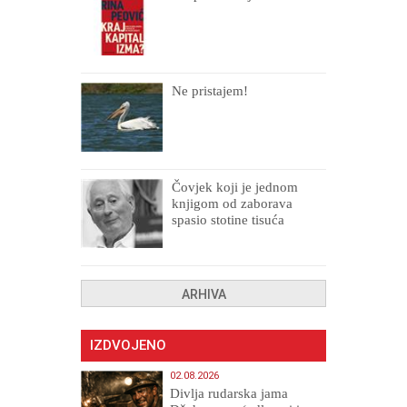
Ne pristajem!
Čovjek koji je jednom
knjigom od zaborava
spasio stotine tisuća
drugih, prokletih i
uništenih
ARHIVA
IZDVOJENO
02.08.2026
Divlja rudarska jama