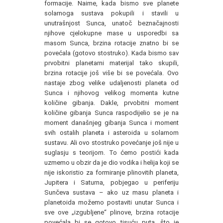
formacije. Naime, kada bismo sve planete
solarnoga sustava pokupili i stavili u
unutrašnjost Sunca, unatoč beznačajnosti
njihove cjelokupne mase u usporedbi sa
masom Sunca, brzina rotacije znatno bi se
povećala (gotovo stostruko). Kada bismo sav
prvobitni planetarni materijal tako skupili,
brzina rotacije još više bi se povećala. Ovo
nastaje zbog velike udaljenosti planeta od
Sunca i njihovog velikog momenta kutne
količine gibanja. Dakle, prvobitni moment
količine gibanja Sunca raspodijelio se je na
moment današnjeg gibanja Sunca i moment
svih ostalih planeta i asteroida u solarnom
sustavu. Ali ovo stostruko povećanje još nije u
suglasju s teorijom. To ćemo postići kada
uzmemo u obzir da je dio vodika i helija koji se
nije iskoristio za formiranje plinovitih planeta,
Jupitera i Saturna, pobjegao u periferiju
Sunčeva sustava – ako uz masu planeta i
planetoida možemo postaviti unutar Sunca i
sve ove „izgubljene“ plinove, brzina rotacije
povećala bi se gotovo tisuću puta, što je