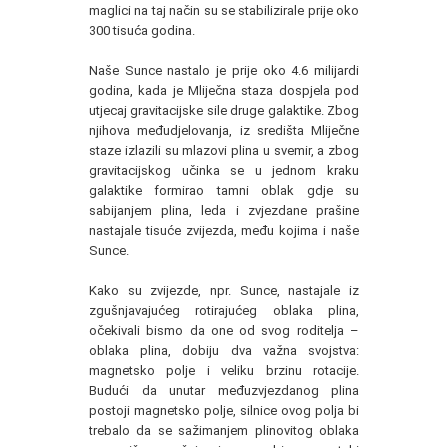
maglici na taj način su se stabilizirale prije oko
300 tisuća godina.
Naše Sunce nastalo je prije oko 4.6 milijardi
godina, kada je Mliječna staza dospjela pod
utjecaj gravitacijske sile druge galaktike. Zbog
njihova međudjelovanja, iz središta Mliječne
staze izlazili su mlazovi plina u svemir, a zbog
gravitacijskog učinka se u jednom kraku
galaktike formirao tamni oblak gdje su
sabijanjem plina, leda i zvjezdane prašine
nastajale tisuće zvijezda, među kojima i naše
Sunce.
Kako su zvijezde, npr. Sunce, nastajale iz
zgušnjavajućeg rotirajućeg oblaka plina,
očekivali bismo da one od svog roditelja –
oblaka plina, dobiju dva važna svojstva:
magnetsko polje i veliku brzinu rotacije.
Budući da unutar međuzvjezdanog plina
postoji magnetsko polje, silnice ovog polja bi
trebalo da se sažimanjem plinovitog oblaka