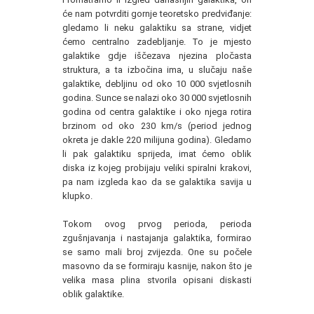
će nam potvrditi gornje teoretsko predviđanje:
gledamo li neku galaktiku sa strane, vidjet
ćemo centralno zadebljanje. To je mjesto
galaktike gdje iščezava njezina pločasta
struktura, a ta izbočina ima, u slučaju naše
galaktike, debljinu od oko 10 000 svjetlosnih
godina. Sunce se nalazi oko 30 000 svjetlosnih
godina od centra galaktike i oko njega rotira
brzinom od oko 230 km/s (period jednog
okreta je dakle 220 milijuna godina). Gledamo
li pak galaktiku sprijeda, imat ćemo oblik
diska iz kojeg probijaju veliki spiralni krakovi,
pa nam izgleda kao da se galaktika savija u
klupko.
Tokom ovog prvog perioda, perioda
zgušnjavanja i nastajanja galaktika, formirao
se samo mali broj zvijezda. One su počele
masovno da se formiraju kasnije, nakon što je
velika masa plina stvorila opisani diskasti
oblik galaktike.