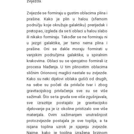
zvijezda.
Zvijezde se formiraju u gustim oblacima plina i
prašine. Kako je plin u halou (sfernom
području koje okružuje galaktiku) prerijedak i
pretopao, izgleda da se ti oblaci u halou slabo
ili nikako formiraju. Također se ne formiraju ni
u jezgri galaktike, jer tamo nema plina i
prašine. Oni se dakle moraju formirati u
vanjskim područjima galaktike, u spiralnim
krakovima. Oblaci su se vjerojatno formirali iz
procesa hlađenja. U tim plinovitim oblacima
sličnim Orionovoj maglici nastale su zvijezde.
Kako su neki dijelovi oblaka gušći od drugih,
na sebe su počeli da privlače tvar i zbog
gravitacijskog privlačenja sve su se više
sažimali. Što se ta gruda sve više zgušnjavala,
sve izrazitije postajalo je gravitacijsko
djelovanje pa je iz okoline pristizalo sve više
materijala. Ovim sažimanjem unutrašnjost
protozvijezde postajala je sve toplija, a ta
isijana toplina uzrok je sjajenju zvijezde.
Naime, kako je toplina izražena brzinom