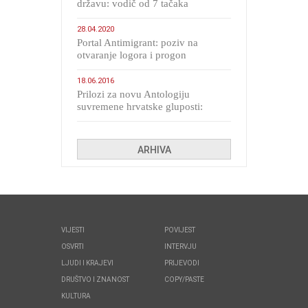
državu: vodič od 7 tačaka
28.04.2020
Portal Antimigrant: poziv na
otvaranje logora i progon
migranata poput bijesnih kerova
18.06.2016
Prilozi za novu Antologiju
suvremene hrvatske gluposti:
Kolinda i ekipa o navijačkim
huliganima
ARHIVA
VIJESTI
POVIJEST
OSVRTI
INTERVJU
LJUDI I KRAJEVI
PRIJEVODI
DRUŠTVO I ZNANOST
COPY/PASTE
KULTURA