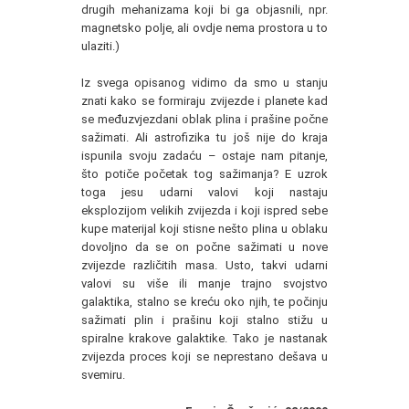
drugih mehanizama koji bi ga objasnili, npr.
magnetsko polje, ali ovdje nema prostora u to
ulaziti.)
Iz svega opisanog vidimo da smo u stanju
znati kako se formiraju zvijezde i planete kad
se međuzvjezdani oblak plina i prašine počne
sažimati. Ali astrofizika tu još nije do kraja
ispunila svoju zadaću – ostaje nam pitanje,
što potiče početak tog sažimanja? E uzrok
toga jesu udarni valovi koji nastaju
eksplozijom velikih zvijezda i koji ispred sebe
kupe materijal koji stisne nešto plina u oblaku
dovoljno da se on počne sažimati u nove
zvijezde različitih masa. Usto, takvi udarni
valovi su više ili manje trajno svojstvo
galaktika, stalno se kreću oko njih, te počinju
sažimati plin i prašinu koji stalno stižu u
spiralne krakove galaktike. Tako je nastanak
zvijezda proces koji se neprestano dešava u
svemiru.