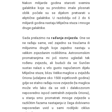
Nakon milijarde godina starosti svemira
galaktike koje su prvobitno imale plosnati
oblik počele su se dijelom pretvarati u
eliptične galaktike. U razdoblju od 2 do 6
milijardi godina nastaju Mliječna staza i mnoge
druge galaktike.
Sada prelazimo na
rađanje zvijezda
. One se
ne rađaju same, već zajedno sa tisućama ili
milijunima drugih koje zajedno nastaju u
velikim zvjezdanim rodilištima. Astronomskim
promatranjima mi još nismo ugledali tek
rođenu zvijezdu, ali budući da se Sunčev
sustav nalazi u vrlo gusto napučenom dijelu
Mliječne staze, blizu Velike maglice u zviježđu
Oriona (udaljene oko 1500 svjetlosnih godina)
gdje se stalno rađaju nove zvijezde (ta maglica
može vrlo lako da se vidi i dalekozorom
neposredno ispod centralnih zvijezda Oriona),
u stanju smo promatrati mnoge zvijezde u
različitim fazama nastajanja iz čega dobivamo
neposredan uvid u sami rodiljski ciklus