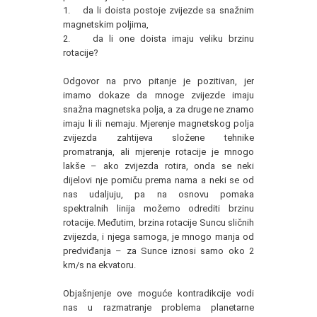
1. da li doista postoje zvijezde sa snažnim
magnetskim poljima,
2. da li one doista imaju veliku brzinu
rotacije?
Odgovor na prvo pitanje je pozitivan, jer
imamo dokaze da mnoge zvijezde imaju
snažna magnetska polja, a za druge ne znamo
imaju li ili nemaju. Mjerenje magnetskog polja
zvijezda zahtijeva složene tehnike
promatranja, ali mjerenje rotacije je mnogo
lakše – ako zvijezda rotira, onda se neki
dijelovi nje pomiču prema nama a neki se od
nas udaljuju, pa na osnovu pomaka
spektralnih linija možemo odrediti brzinu
rotacije. Međutim, brzina rotacije Suncu sličnih
zvijezda, i njega samoga, je mnogo manja od
predviđanja – za Sunce iznosi samo oko 2
km/s na ekvatoru.
Objašnjenje ove moguće kontradikcije vodi
nas u razmatranje problema planetarne