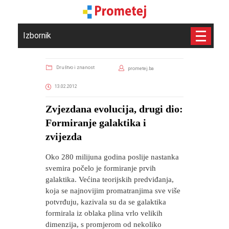
Izbornik
Društvo i znanost
prometej.ba
13.02.2012
Zvjezdana evolucija, drugi dio:
Formiranje galaktika i
zvijezda
Oko 280 milijuna godina poslije nastanka
svemira počelo je formiranje prvih
galaktika. Većina teorijskih predviđanja,
koja se najnovijim promatranjima sve više
potvrđuju, kazivala su da se galaktika
formirala iz oblaka plina vrlo velikih
dimenzija, s promjerom od nekoliko