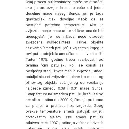
Ovaj proces nukleosinteze može se otpočeti
ako je protozvijezda mase veće od jedne
desetine mase našeg Sunca, jer je tada
gravitacijski tlak dovoljno visok da se
postigne potrebna temperatura. Ako je
zvijezda manje mase od te kritične, ona će biti
„neuspjela“, jer se nikada neće otpočeti
zvjezdana nukleosinteza. Takve objekte
nazivamo 'smeđi patuljci'. Ovaj termin kojeg je
prvi put upotrijebila američka znanstvenica Jill
Tarter 1975. godine treba razlikovati od
termina 'crni patuljak', koji se koristi za
posljednji stadij života manjih zvijezda. Smeđi
patuljci nisu ni zvijezde ni planeti, a masa tog
plinovitog objekta sačinjenog od vodika je
najčešće između 0.08 i 0.01 mase Sunca.
Temperature na smeđem patuljku kreću se od
nekoliko stotina do 2000 K, čime je pretopao
za planet, a prehladan za zvijezdu. Zbog
ovakve temperature smeđi patuljak svijetli
crvenkastim sjajem. Prvi smeđi patuljak
otkriven je tek 1987. godine, a većina otkrivenih
uglavnom kruže oko nekih zvijezda.