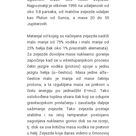
Najpoznatiji je otkriven 1995. na udaljenosti od
oko 5.8 parseka, od matične zvijezde udaljen
kao Pluton od Sunca, a mase 20 do 55
Jupiterovih.
Materijal od kojeg su načinjene zvijezde sadrži
malo manje od 75% vodika i malo manje od
25% helija (tek oko 1% preostalih elemenata).
Za zvijezde dovoljne mase nuklearno gorenje
započinje kad se u višestupanjskom procesu
četiri jezgre vodika (protoni) spoje u jednu
jezgru helija (α–česticu). Masa jedne alfa–
čestice malo je manja od mase četiriju
protona, a ta izgubljena masa se pretvori u
čistu energiju po jednadžbi E=mc2. Tako
oslobođena toplina stvara tlak koji se odupire
gravitacijskom privlačenju i zaustavlja daljnje
sažimanje zvijezde. Tako zvijezda postaje
stabilna i na istoj temperaturi postojano
sagorijeva nuklearno gorivo dok se ne iscrpi,
tj. dok se sva kritična masa vodika ne pretvori
u helij. Zvijezde koje danas vidimo u Orionovoj