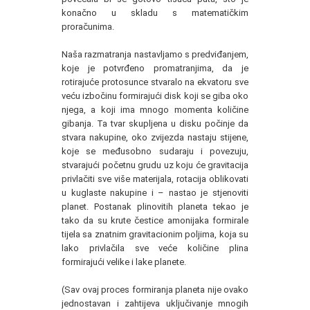
konačno u skladu s matematičkim
proračunima.
Naša razmatranja nastavljamo s predviđanjem,
koje je potvrđeno promatranjima, da je
rotirajuće protosunce stvaralo na ekvatoru sve
veću izbočinu formirajući disk koji se giba oko
njega, a koji ima mnogo momenta količine
gibanja. Ta tvar skupljena u disku počinje da
stvara nakupine, oko zvijezda nastaju stijene,
koje se međusobno sudaraju i povezuju,
stvarajući početnu grudu uz koju će gravitacija
privlačiti sve više materijala, rotacija oblikovati
u kuglaste nakupine i – nastao je stjenoviti
planet. Postanak plinovitih planeta tekao je
tako da su krute čestice amonijaka formirale
tijela sa znatnim gravitacionim poljima, koja su
lako privlačila sve veće količine plina
formirajući velike i lake planete.
(Sav ovaj proces formiranja planeta nije ovako
jednostavan i zahtijeva uključivanje mnogih