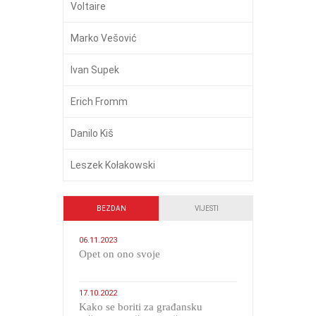
Voltaire
Marko Vešović
Ivan Supek
Erich Fromm
Danilo Kiš
Leszek Kołakowski
BEZDAN
VIJESTI
06.11.2023
​Opet on ono svoje
17.10.2022
Kako se boriti za građansku