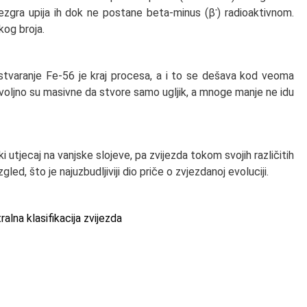
-
ezgra upija ih dok ne postane beta-minus (β
) radioaktivnom.
omskog broja.
, stvaranje Fe-56 je kraj procesa, a i to se dešava kod veoma
voljno su masivne da stvore samo ugljik, a mnoge manje ne idu
i utjecaj na vanjske slojeve, pa zvijezda tokom svojih različitih
led, što je najuzbudljiviji dio priče o zvjezdanoj evoluciji.
alna klasifikacija zvijezda