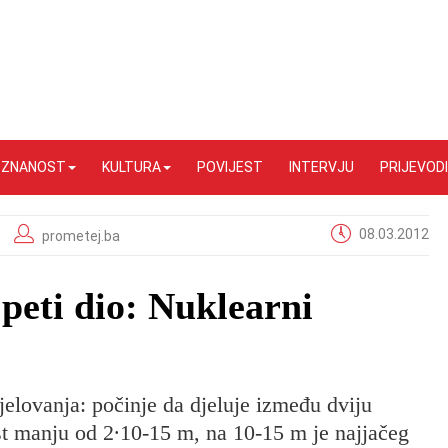
I ZNANOST
KULTURA
POVIJEST
INTERVJU
PRIJEVODI
08.03.2012
prometej.ba
peti dio: Nuklearni
jelovanja: počinje da djeluje između dviju
ost manju od 2∙10-15 m, na 10-15 m je najjačeg