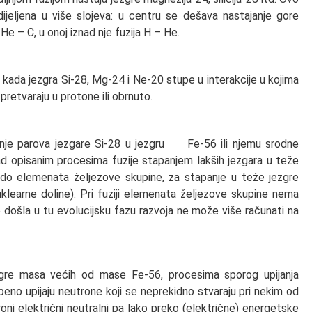
dijeljena u više slojeva: u centru se dešava nastajanje gore
He – C, u onoj iznad nje fuzija H – He.
 kada jezgra Si-28, Mg-24 i Ne-20 stupe u interakcije u kojima
 pretvaraju u protone ili obrnuto.
janje parova jezgare Si-28 u jezgru Fe-56 ili njemu srodne
ad opisanim procesima fuzije stapanjem lakših jezgara u teže
o elemenata željezove skupine, za stapanje u teže jezgre
uklearne doline). Pri fuziji elemenata željezove skupine nema
e došla u tu evolucijsku fazu razvoja ne može više računati na
ezgre masa većih od mase Fe-56, procesima sporog upijanja
eno upijaju neutrone koji se neprekidno stvaraju pri nekim od
roni električni neutralni pa lako preko (električne) energetske