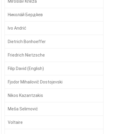
Miroslav Krleža
Никола́й Бердя́ев
Ivo Andrić
Dietrich Bonhoeffer
Friedrich Nietzsche
Filip David (English)
Fjodor Mihailovič Dostojevski
Nikos Kazantzakis
Meša Selimović
Voltaire