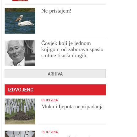
Ne pristajem!
Čovjek koji je jednom
knjigom od zaborava spasio
stotine tisuća drugih,
prokletih i uništenih
ARHIVA
IZDVOJENO
01.08.2026
Muka i ljepota nepripadanja
31.07.2026