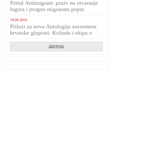
Portal Antimigrant: poziv na otvaranje
logora i progon migranata poput
bijesnih kerova
18.06.2016
Prilozi za novu Antologiju suvremene
hrvatske gluposti: Kolinda i ekipa o
navijačkim huliganima
ARHIVA