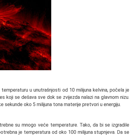
a temperaturu u unutrašnjosti od 10 milijuna kelvina, počela je
oces koji se dešava sve dok se zvijezda nalazi na glavnom nizu.
sekunde oko 5 milijuna tona materije pretvori u energiju.
otrebne su mnogo veće temperature. Tako, da bi se izgradile
n, potrebna je temperatura od oko 100 milijuna stupnjeva. Da se