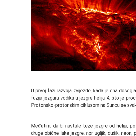
U prvoj fazi razvoja zvijezde, kada je ona dosegl
fuzija jezgara vodika u jezgre helija-4, što je pr
Protonsko-protonskim ciklusom na Suncu se svake 
Međutim, da bi nastale teže jezgre od helija, p
druge obične lake jezgre, npr. ugljik, dušik, neo