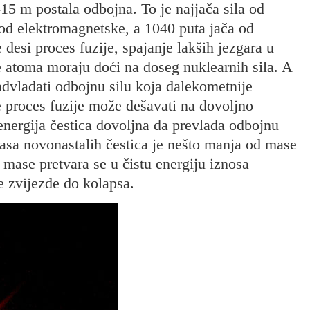
-15 m postala odbojna. To je najjača sila od
 od elektromagnetske, a 1040 puta jača od
 desi proces fuzije, spajanje lakših jezgara u
re atoma moraju doći na doseg nuklearnih sila. A
advladati odbojnu silu koja dalekometnije
e proces fuzije može dešavati na dovoljno
 energija čestica dovoljna da prevlada odbojnu
 masa novonastalih čestica je nešto manja od mase
t mase pretvara se u čistu energiju iznosa
e zvijezde do kolapsa.