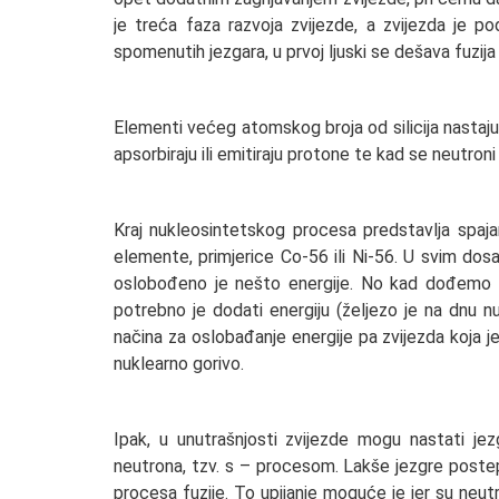
je treća faza razvoja zvijezde, a zvijezda je po
spomenutih jezgara, u prvoj ljuski se dešava fuzija 
Elementi većeg atomskog broja od silicija nastaju
apsorbiraju ili emitiraju protone te kad se neutroni
Kraj nukleosintetskog procesa predstavlja spa
elemente, primjerice Co-56 ili Ni-56. U svim dos
oslobođeno je nešto energije. No kad dođemo d
potrebno je dodati energiju (željezo je na dnu n
načina za oslobađanje energije pa zvijezda koja j
nuklearno gorivo.
Ipak, u unutrašnjosti zvijezde mogu nastati j
neutrona, tzv. s – procesom. Lakše jezgre postep
procesa fuzije. To upijanje moguće je jer su neut