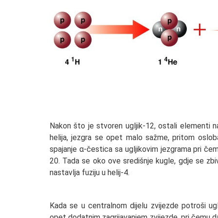
Nakon što je stvoren ugljik-12, ostali elementi 
helija, jezgra se opet malo sažme, pritom oslobađ
spajanje α-čestica sa ugljikovim jezgrama pri čem
20. Tada se oko ove središnje kugle, gdje se zbiv
nastavlja fuziju u helij-4.
Kada se u centralnom dijelu zvijezde potroši uglj
opet dodatnim zagrijavanjem zvijezde, pri čemu dal