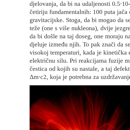
djelovanja, da bi na udaljenosti 0.5∙10
četiriju fundamentalnih: 100 puta jača
gravitacijske. Stoga, da bi mogao da se
teže (one s više nukleona), dvije jezg
da bi došle na taj doseg, one moraju n
djeluje između njih. To pak znači da s
visokoj temperaturi, kada je kinetička
električnu silu. Pri reakcijama fuzije
čestica od kojih su nastale, a taj defek
Δm∙c2, koja je potrebna za uzdržavanj