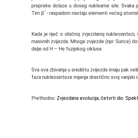
prepreke dolaze u doseg nuklearne sile. Svaka j
Tim βˉ- raspadom nastaju elementi većeg at
Kada je riječ o običnoj zvjezdanoj nukleosintezi
masivnih zvijezda. Mnoge zvijezde (npr. Sunce) do
dalje od H – He fuzijskog ciklusa.
Sva ova zbivanja u središtu zvijezde imaju pak velik
faza nukleosinteze mijenja drastično svoj vanjski izg
Prethodno:
Zvjezdana evolucija, četvrti dio: Spektr