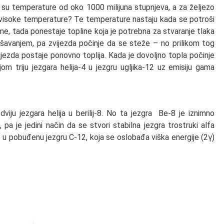
bne su temperature od oko 1000 milijuna stupnjeva, a za željezo
ko visoke temperature? Te temperature nastaju kada se potroši
ime, tada ponestaje topline koja je potrebna za stvaranje tlaka
ušavanjem, pa zvijezda počinje da se steže – no prilikom tog
ijezda postaje ponovno toplija. Kada je dovoljno topla počinje
jom triju jezgara helija-4 u jezgru ugljika-12 uz emisiju gama
viju jezgara helija u berilij-8. No ta jezgra Be-8 je iznimno
 pa je jedini način da se stvori stabilna jezgra trostruki alfa
pe u pobuđenu jezgru C-12, koja se oslobađa viška energije (2γ)