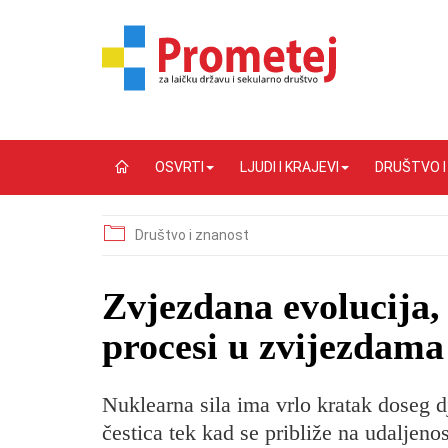
OSVRTI
LJUDI I KRAJEVI
DRUŠTVO 
Društvo i znanost
Zvjezdana evolucija, 
procesi u zvijezdama
Nuklearna sila ima vrlo kratak doseg d
čestica tek kad se približe na udaljen