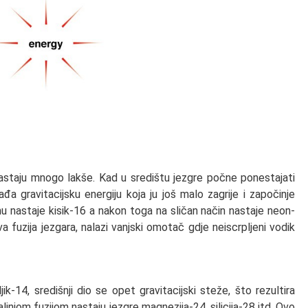
nastaju mnogo lakše. Kad u središtu jezgre počne ponestajati
a gravitacijsku energiju koja ju još malo zagrije i započinje
u nastaje kisik-16 a nakon toga na sličan način nastaje neon-
a fuzija jezgara, nalazi vanjski omotač gdje neiscrpljeni vodik
ik-14, središnji dio se opet gravitacijski steže, što rezultira
jnjom fuzijom nastaju jezgre magnezija-24, silicija-28 itd. Ovo