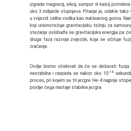
izgrade magnezij, silicij, sumpor ili kalcij potre
oko 3 milijarde stupnjeva. Pitanje je, odakle ta
u zvijezdi zaliha vodika kao nuklearnog goriva. Na
koji uravnotežuje gravitacijsku težnju za samour
stezanja oslobađa se gravitacijska energija pa zv
druga faza razvoja zvijezde, koja se očituje fuzi
zračenja.
Ovdje bismo očekivali da će se dešavati fuzija d
-14
nestabilna i raspada se nakon oko 10
sekundi,
proces, pri kojem se tri jezgre He-4 najprije sto
poslije čega nastaje stabilna jezgra.