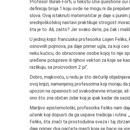
Profesor Burali-Forti, u tekstu
Una questione sui n
definiciju broja 1 koju ovde ne mogu ni da prepišem,
slova. Ovaj istaknuti matematičar je daje s punim 
srednjoškolskoj nastavi praktikuje strogost morao
šta je to. Ali, zašto? Jer svako dete, pa čak i mališ
U jednoj knjizi francuska profesorka Lisjen Feliks
osnovnih pojmova, pa daje primer ugla, za koji ceo 
neku kućicu, do obrazovane osobe kojoj to nije spe
uređene poluprave ili njihovi vektori za koje se k
razlikuju, sa proizvodom 2 pi“.
Dobro, majkoviću, u redu je što dečurliji objašnja
ovoj knjizi, namenjenoj profesorima koji moraju d
upozori na opasnosti od svakodnevne intuicije; ali 
ono što zna običan zidar koji je ipak kadar da sazid
Marljivo epistemološki, profesorka Feliks nam daj
učenik koji dopusti da ga uspava tradicija i rutina: 
Feliks, šta znači ta prostodušna sveza i taj zbrzan
daje primer dva parčeta masti koja se bace na vre