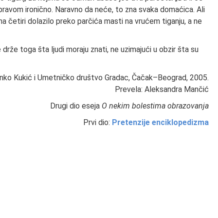
s pravom ironično. Naravno da neće, to zna svaka domaćica. Ali
a četiri dolazilo preko parčića masti na vrućem tiganju, a ne
že toga šta ljudi moraju znati, ne uzimajući u obzir šta su
nko Kukić i Umetničko društvo Gradac, Čačak–Beograd, 2005.
Prevela: Aleksandra Mančić
Drugi dio eseja
O nekim bolestima obrazovanja
Prvi dio:
Pretenzije enciklopedizma