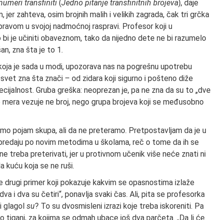
umeri transfiniti
(
Jedno pitanje transfinitnih brojeva
), daje
 jer zahteva, osim brojnih malih i velikih zagrada, čak tri grčka
pravom u svojoj nadmoćnoj raspravi. Profesor koji u
 bi je učiniti obaveznom, tako da nijedno dete ne bi razumelo
an, zna šta je to 1.
, koja je sada u modi, upozorava nas na pogrešnu upotrebu
svet zna šta znači – od zidara koji sigurno i pošteno diže
cijalnost. Gruba greška: neoprezan je, pa ne zna da su to „dve
ao mera vezuje ne broj, nego grupa brojeva koji se međusobno
vamo pojam skupa, ali da ne preteramo. Pretpostavljam da je u
a predaju po novim metodima u školama, reč o tome da ih se
ne treba preterivati, jer u protivnom učenik više neće znati ni
a kuću koja se ne ruši.
e drugi primer koji pokazuje kakvim se opasnostima izlaže
„dva i dva su četiri“, ponavlja svaki čas. Ali, pita se profesorka
i glagol
su
? To su dvosmisleni izrazi koje treba iskoreniti. Pa
o tiganj, za kojima se odmah ubace još dva parčeta. „Da li će