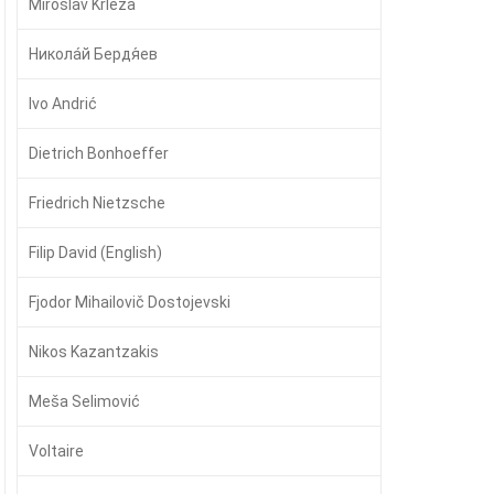
Miroslav Krleža
Никола́й Бердя́ев
Ivo Andrić
Dietrich Bonhoeffer
Friedrich Nietzsche
Filip David (English)
Fjodor Mihailovič Dostojevski
Nikos Kazantzakis
Meša Selimović
Voltaire