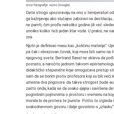
Izvor fotografije: razno (Google)
Dete strogo upozoravaju na ono o temperaturi od 
ga kažnjavaju ako slučajno zaboravi na destilaciju,
ne pamti, čim prođe nekoliko godina (ili već sled
onoliko koliko teži jedan litar vode. U praksi, ne s
zna.
Njutn je definisao masu kao „količinu materije“. Up
pa čak i obrazovan čovek, koji mora biti samo na 
njegovog sveta. Bertrand Rasel ne okleva da pođe 
poznato, a naročito jednom takvom epistemologu, d
didaktičko stepenište koje omogućava pristup st
sam da se borim protiv profesora koji su bili veći 
umesna dva prigovora: da takva strogost bude auto
zašto onda, kada se da ovako sjajna i savršena defi
pogrešnim pojmovima o prostoru i vremenu na koje je
morala bi da protera te puriste. Pošto to izgleda n
svakodnevnom govoru i dalje govorimo o „izlasku“ 