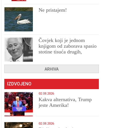
Ne pristajem!
Čovjek koji je jednom
knjigom od zaborava spasio
stotine tisuća drugih,
prokletih i uništenih
ARHIVA
IZDVOJENO
02.08.2026
Kakva alternativa, Trump
jeste Amerika!
02.08.2026