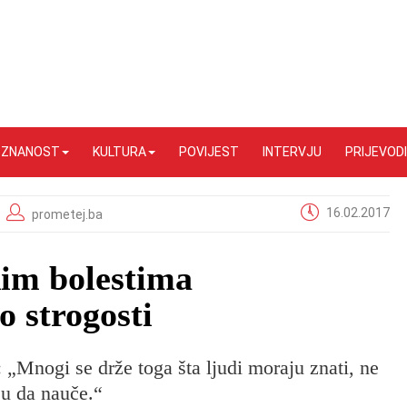
I ZNANOST
KULTURA
POVIJEST
INTERVJU
PRIJEVODI
16.02.2017
prometej.ba
kim bolestima
o strogosti
„Mnogi se drže toga šta ljudi moraju znati, ne
ju da nauče.“