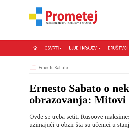
OSVRTI
LJUDI I KRAJEVI
DRUŠTVO 
Ernesto Sabato
Ernesto Sabato o ne
obrazovanja: Mitovi 
Ovde se treba setiti Rusoove maksime: 
uzimajući u obzir šta su učenici u stan