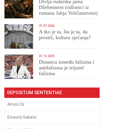
Divlja rudarska jama
Džehennem (odlomci iz
romana Jahja Veličanstveni)
31.07.2026
A tko je ta, šta je ta, da
prostiš, kultura sjećanja?
01.12.2025
Distanca između fašizma i
antifašizma je trijumf
fašizma
DEPOSITUM SENTENTIAE
Amos Oz
Ernesto Sabato