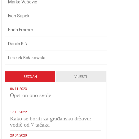
Marko Vešović
Ivan Supek
Erich Fromm
Danilo Kiš
Leszek Kołakowski
BEZDAN
VIJESTI
06.11.2023
​Opet on ono svoje
17.10.2022
Kako se boriti za građansku državu:
vodič od 7 tačaka
28.04.2020