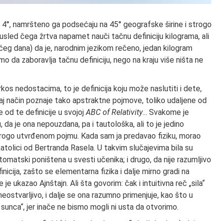
4°, namršteno ga podsećaju na 45° geografske širine i strogo
 usled čega žrtva napamet nauči tačnu definiciju kilograma, ali
ećeg dana) da je, narodnim jezikom rečeno, jedan kilogram
amo da zaboravlja tačnu definiciju, nego na kraju više ništa ne
rkos nedostacima, to je definicija koju može naslutiti i dete,
taj način poznaje tako apstraktne pojmove, toliko udaljene od
od te definicije u svojoj
ABC of Relativity
... Svakome je
a je ona nepouzdana, pa i tautološka, ali to je jedino
rogo utvrđenom pojmu. Kada sam ja predavao fiziku, morao
katolici od Bertranda Rasela. U takvim slučajevima bila su
matski poništena u svesti učenika; i drugo, da nije razumljivo
nicija, zašto se elementarna fizika i dalje mirno gradi na
 ukazao Ajnštajn. Ali šta govorim: čak i intuitivna reč „sila“
eostvarljivo, i dalje se ona razumno primenjuje, kao što u
sunca“, jer inače ne bismo mogli ni usta da otvorimo.