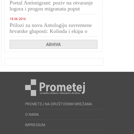
Portal Antimigrant: poziv na otvaranje
logora i progon migranata poput
bijesnih kerova
18.06.2016
Prilozi za novu Antologiju suvremene
hrvatske gluposti: Kolinda i ekipa o
navijačkim huliganima
ARHIVA
PROMETEJ NA DRUŠTVENIM MREŽAMA
O NAMA
IMPRESSUM