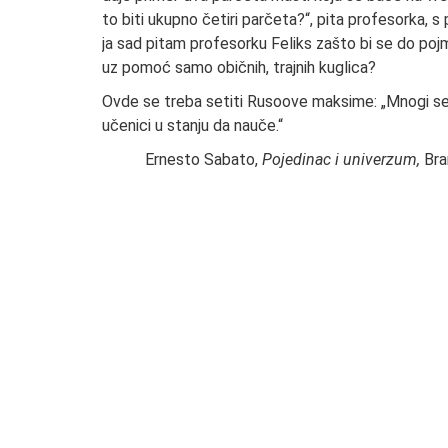
to biti ukupno četiri parčeta?“, pita profesorka, 
ja sad pitam profesorku Feliks zašto bi se do pojm
uz pomoć samo običnih, trajnih kuglica?
Ovde se treba setiti Rusoove maksime: „Mnogi se dr
učenici u stanju da nauče.“
Ernesto Sabato,
Pojedinac i univerzum,
Bra