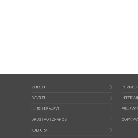
VIJESTI
POVIJES
OSVRTI
INTERVJ
LJUDI I KRAJEVI
PRIJEVOD
DRUŠTVO I ZNANOST
COPY/PA
KULTURA